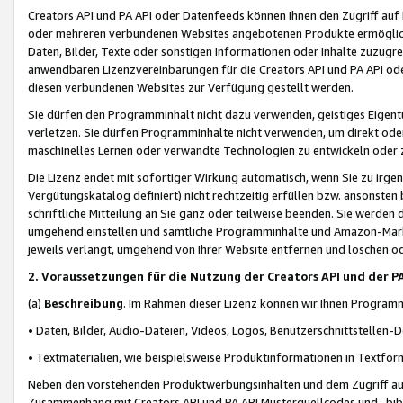
Creators API und PA API oder Datenfeeds können Ihnen den Zugriff auf D
oder mehreren verbundenen Websites angebotenen Produkte ermögliche
Daten, Bilder, Texte oder sonstigen Informationen oder Inhalte zuzugre
anwendbaren Lizenzvereinbarungen für die Creators API und PA API od
diesen verbundenen Websites zur Verfügung gestellt werden.
Sie dürfen den Programminhalt nicht dazu verwenden, geistiges Eigent
verletzen. Sie dürfen Programminhalte nicht verwenden, um direkt ode
maschinelles Lernen oder verwandte Technologien zu entwickeln oder zu
Die Lizenz endet mit sofortiger Wirkung automatisch, wenn Sie zu irg
Vergütungskatalog definiert) nicht rechtzeitig erfüllen bzw. ansonsten
schriftliche Mitteilung an Sie ganz oder teilweise beenden. Sie werden
umgehend einstellen und sämtliche Programminhalte und Amazon-Marke
jeweils verlangt, umgehend von Ihrer Website entfernen und löschen od
2. Voraussetzungen für die Nutzung der Creators API und der P
(a)
Beschreibung
. Im Rahmen dieser Lizenz können wir Ihnen Programmi
• Daten, Bilder, Audio-Dateien, Videos, Logos, Benutzerschnittstellen-
• Textmaterialien, wie beispielsweise Produktinformationen in Textfor
Neben den vorstehenden Produktwerbungsinhalten und dem Zugriff auf 
Zusammenhang mit Creators API und PA API Musterquellcodes und -bibli