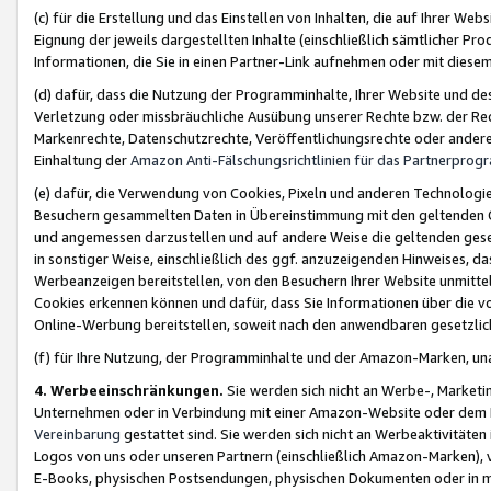
(c) für die Erstellung und das Einstellen von Inhalten, die auf Ihrer We
Eignung der jeweils dargestellten Inhalte (einschließlich sämtlicher 
Informationen, die Sie in einen Partner-Link aufnehmen oder mit diese
(d) dafür, dass die Nutzung der Programminhalte, Ihrer Website und des 
Verletzung oder missbräuchliche Ausübung unserer Rechte bzw. der Recht
Markenrechte, Datenschutzrechte, Veröffentlichungsrechte oder anderer
Einhaltung der
Amazon Anti-Fälschungsrichtlinien für das Partnerpro
(e) dafür, die Verwendung von Cookies, Pixeln und anderen Technologien
Besuchern gesammelten Daten in Übereinstimmung mit den geltenden Ge
und angemessen darzustellen und auf andere Weise die geltenden geset
in sonstiger Weise, einschließlich des ggf. anzuzeigenden Hinweises, d
Werbeanzeigen bereitstellen, von den Besuchern Ihrer Website unmitte
Cookies erkennen können und dafür, dass Sie Informationen über die v
Online-Werbung bereitstellen, soweit nach den anwendbaren gesetzlic
(f) für Ihre Nutzung, der Programminhalte und der Amazon-Marken, u
4. Werbeeinschränkungen.
Sie werden sich nicht an Werbe-, Market
Unternehmen oder in Verbindung mit einer Amazon-Website oder dem Pa
Vereinbarung
gestattet sind. Sie werden sich nicht an Werbeaktivitäten
Logos von uns oder unseren Partnern (einschließlich Amazon-Marken), 
E-Books, physischen Postsendungen, physischen Dokumenten oder in 