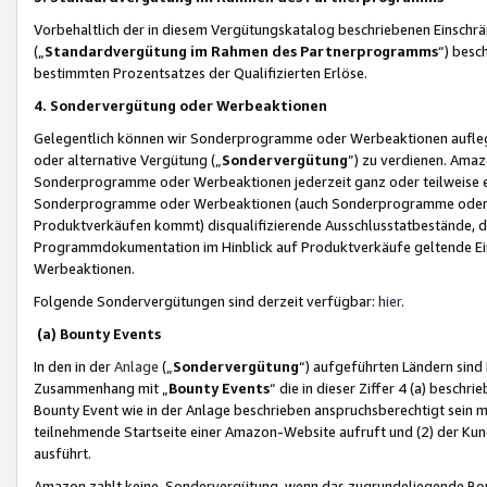
Vorbehaltlich der in diesem Vergütungskatalog beschriebenen Einschr
(„
Standardvergütung im Rahmen des Partnerprogramms
“) besc
bestimmten Prozentsatzes der Qualifizierten Erlöse.
4. Sondervergütung oder Werbeaktionen
Gelegentlich können wir Sonderprogramme oder Werbeaktionen auflegen,
oder alternative Vergütung („
Sondervergütung
”) zu verdienen. Amazo
Sonderprogramme oder Werbeaktionen jederzeit ganz oder teilweise einz
Sonderprogramme oder Werbeaktionen (auch Sonderprogramme oder We
Produktverkäufen kommt) disqualifizierende Ausschlusstatbestände, di
Programmdokumentation im Hinblick auf Produktverkäufe geltende E
Werbeaktionen.
Folgende Sondervergütungen sind derzeit verfügbar:
hier
.
(a) Bounty Events
In den in der
Anlage
(„
Sondervergütung
“) aufgeführten Ländern sind
Zusammenhang mit „
Bounty Events
“ die in dieser Ziffer 4 (a) besch
Bounty Event wie in der Anlage beschrieben anspruchsberechtigt sein mu
teilnehmende Startseite einer Amazon-Website aufruft und (2) der Kun
ausführt.
Amazon zahlt keine Sondervergütung, wenn das zugrundeliegende Boun