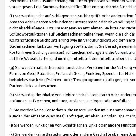
Werbeinhalte im Zusammenhang mit Suchergebnissen verwendet werden,
vorausgesetzt die Suchmaschine verfügt über entsprechende Ausschlu
(f) Sie werden nicht auf Schlagwörter, Suchbegriffe oder andere Ident
Amazon oder unseren verbundenen Unternehmen oder Abwandlungen bzw
nicht abschließende Liste unserer Marken entnehmen Sie bitte der Nich
Schlagwortauktionen auf Suchmaschinen teilnehmen, wenn die sich da
Kostenpflichtige Suchplatzierung (wie im
Vergütungskatalog
definiert
Suchmaschinen Links zur Verfügung stellen, damit Sie bei allgemeinen I
kostenfreien Suchergebnissen) auftauchen, solange Sie die
Vereinbaru
auf Ihre Website leiten und nicht unmittelbar oder mittelbar über eine
(g) Sie werden natürlichen oder juristischen Personen für die Nutzung 
Form von Geld, Rabatten, Preisnachlässen, Punkten, Spenden für Hilfs
beispielsweise keine Prämien- oder Treueprogramme auflegen, die Anrei
Partner-Links zu besuchen.
(h) Sie werden die Inhalte von elektronischen Formularen oder anderem M
abfangen, aufzeichnen, umleiten, auslesen, auslegen oder ausfüllen.
(i) Sie werden keine Kontodaten, die unsere Kunden im Zusammenhang 
Kunden der Amazon-Websites), abfragen, erheben, einholen, speichern,
(j) Sie werden Funktionen von Schaltflächen, Links oder andere Funkti
(k) Sie werden keine Bestellungen oder andere Geschäfte über eine Ama