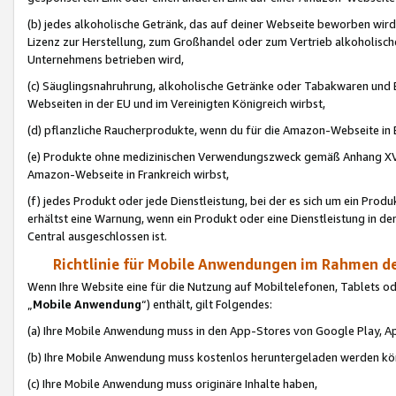
(b) jedes alkoholische Getränk, das auf deiner Webseite beworben wird
Lizenz zur Herstellung, zum Großhandel oder zum Vertrieb alkoholisch
Unternehmens betrieben wird,
(c) Säuglingsnahruhrung, alkoholische Getränke oder Tabakwaren und E
Webseiten in der EU und im Vereinigten Königreich wirbst,
(d) pflanzliche Raucherprodukte, wenn du für die Amazon-Webseite in B
(e) Produkte ohne medizinischen Verwendungszweck gemäß Anhang XVI 
Amazon-Webseite in Frankreich wirbst,
(f) jedes Produkt oder jede Dienstleistung, bei der es sich um ein Prod
erhältst eine Warnung, wenn ein Produkt oder eine Dienstleistung in de
Central ausgeschlossen ist.
Richtlinie für Mobile Anwendungen im Rahmen de
Wenn Ihre Website eine für die Nutzung auf Mobiltelefonen, Tablets 
„
Mobile Anwendung
“) enthält, gilt Folgendes:
(a) Ihre Mobile Anwendung muss in den App-Stores von Google Play, A
(b) Ihre Mobile Anwendung muss kostenlos heruntergeladen werden könn
(c) Ihre Mobile Anwendung muss originäre Inhalte haben,