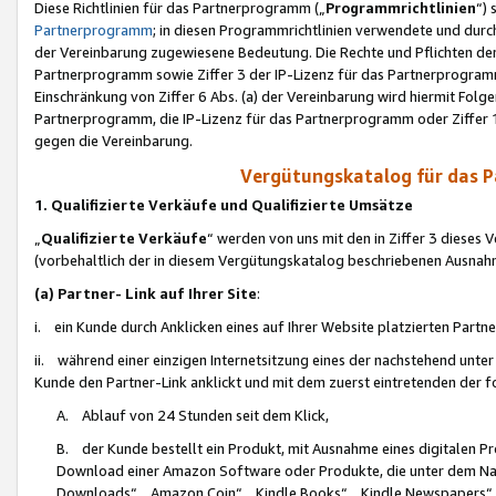
Diese Richtlinien für das Partnerprogramm („
Programmrichtlinien
“)
Partnerprogramm
; in diesen Programmrichtlinien verwendete und durch
der Vereinbarung zugewiesene Bedeutung. Die Rechte und Pflichten de
Partnerprogramm sowie Ziffer 3 der IP-Lizenz für das Partnerprogram
Einschränkung von Ziffer 6 Abs. (a) der Vereinbarung wird hiermit Fol
Partnerprogramm, die IP-Lizenz für das Partnerprogramm oder Ziffer 1
gegen die Vereinbarung.
Vergütungskatalog für das 
1. Qualifizierte Verkäufe und Qualifizierte Umsätze
„
Qualifizierte Verkäufe
“ werden von uns mit den in Ziffer 3 diese
(vorbehaltlich der in diesem Vergütungskatalog beschriebenen Ausnah
(a) Partner- Link auf Ihrer Site
:
i. ein Kunde durch Anklicken eines auf Ihrer Website platzierten Part
ii. während einer einzigen Internetsitzung eines der nachstehend unter (i)
Kunde den Partner-Link anklickt und mit dem zuerst eintretenden der f
A. Ablauf von 24 Stunden seit dem Klick,
B. der Kunde bestellt ein Produkt, mit Ausnahme eines digitalen P
Download einer Amazon Software oder Produkte, die unter dem N
Downloads“, „Amazon Coin“, „Kindle Books“, „Kindle Newspapers“, „