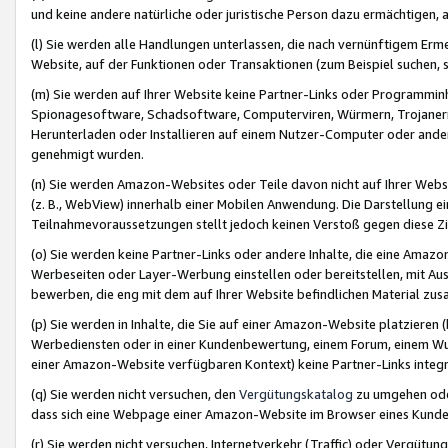
und keine andere natürliche oder juristische Person dazu ermächtigen, a
(l) Sie werden alle Handlungen unterlassen, die nach vernünftigem Erme
Website, auf der Funktionen oder Transaktionen (zum Beispiel suchen, s
(m) Sie werden auf Ihrer Website keine Partner-Links oder Programmin
Spionagesoftware, Schadsoftware, Computerviren, Würmern, Trojaner
Herunterladen oder Installieren auf einem Nutzer-Computer oder ande
genehmigt wurden.
(n) Sie werden Amazon-Websites oder Teile davon nicht auf Ihrer Websi
(z. B., WebView) innerhalb einer Mobilen Anwendung. Die Darstellung ein
Teilnahmevoraussetzungen stellt jedoch keinen Verstoß gegen diese Zif
(o) Sie werden keine Partner-Links oder andere Inhalte, die eine Am
Werbeseiten oder Layer-Werbung einstellen oder bereitstellen, mit Au
bewerben, die eng mit dem auf Ihrer Website befindlichen Material z
(p) Sie werden in Inhalte, die Sie auf einer Amazon-Website platzier
Werbediensten oder in einer Kundenbewertung, einem Forum, einem Wun
einer Amazon-Website verfügbaren Kontext) keine Partner-Links integr
(q) Sie werden nicht versuchen, den
Vergütungskatalog
zu umgehen oder
dass sich eine Webpage einer Amazon-Website im Browser eines Kunden 
(r) Sie werden nicht versuchen, Internetverkehr (Traffic) oder Vergü