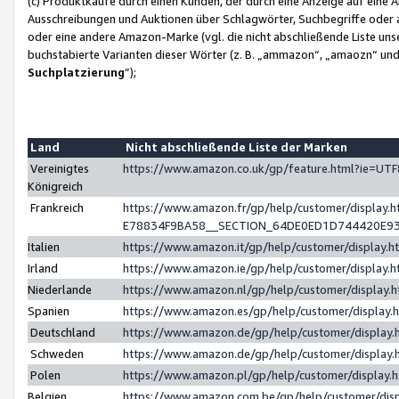
(c) Produktkäufe durch einen Kunden, der durch eine Anzeige auf eine 
Ausschreibungen und Auktionen über Schlagwörter, Suchbegriffe oder 
oder eine andere Amazon-Marke (vgl. die nicht abschließende Liste un
buchstabierte Varianten dieser Wörter (z. B. „ammazon“, „amaozn“ und „
Suchplatzierung
”);
Land
Nicht abschließende Liste der Marken
Vereinigtes
https://www.amazon.co.uk/gp/feature.html?ie=U
Königreich
Frankreich
https://www.amazon.fr/gp/help/customer/displa
E78834F9BA58__SECTION_64DE0ED1D744420E9
Italien
https://www.amazon.it/gp/help/customer/display
Irland
https://www.amazon.ie/gp/help/customer/displa
Niederlande
https://www.amazon.nl/gp/help/customer/display
Spanien
https://www.amazon.es/gp/help/customer/display
Deutschland
https://www.amazon.de/gp/help/customer/displa
Schweden
https://www.amazon.de/gp/help/customer/displa
Polen
https://www.amazon.pl/gp/help/customer/display
Belgien
https://www.amazon.com.be/gp/help/customer/d