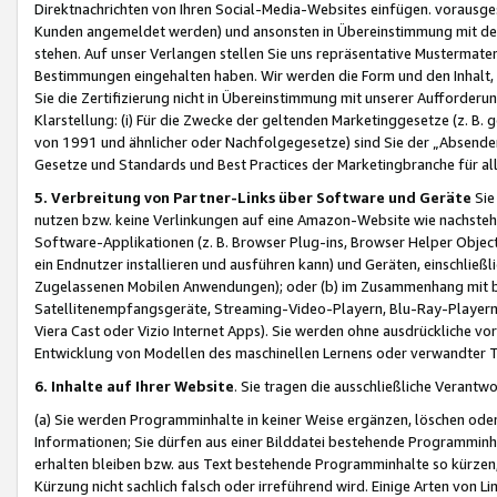
Direktnachrichten von Ihren Social-Media-Websites einfügen. vorausg
Kunden angemeldet werden) und ansonsten in Übereinstimmung mit der
stehen. Auf unser Verlangen stellen Sie uns repräsentative Mustermater
Bestimmungen eingehalten haben. Wir werden die Form und den Inhalt, di
Sie die Zertifizierung nicht in Übereinstimmung mit unserer Aufforderu
Klarstellung: (i) Für die Zwecke der geltenden Marketinggesetze (z. 
von 1991 und ähnlicher oder Nachfolgegesetze) sind Sie der „Absender“ j
Gesetze und Standards und Best Practices der Marketingbranche für 
5. Verbreitung von Partner-Links über Software und Geräte
Sie
nutzen bzw. keine Verlinkungen auf eine Amazon-Website wie nachsteh
Software-Applikationen (z. B. Browser Plug-ins, Browser Helper Objec
ein Endnutzer installieren und ausführen kann) und Geräten, einschlie
Zugelassenen Mobilen Anwendungen); oder (b) im Zusammenhang mit bzw.
Satellitenempfangsgeräte, Streaming-Video-Playern, Blu-Ray-Playern 
Viera Cast oder Vizio Internet Apps). Sie werden ohne ausdrückliche v
Entwicklung von Modellen des maschinellen Lernens oder verwandter 
6. Inhalte auf Ihrer Website
. Sie tragen die ausschließliche Verantwo
(a) Sie werden Programminhalte in keiner Weise ergänzen, löschen oder
Informationen; Sie dürfen aus einer Bilddatei bestehende Programminhal
erhalten bleiben bzw. aus Text bestehende Programminhalte so kürzen, 
Kürzung nicht sachlich falsch oder irreführend wird. Einige Arten von L