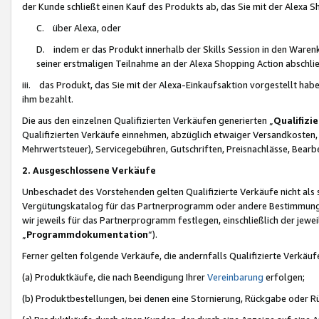
der Kunde schließt einen Kauf des Produkts ab, das Sie mit der Alexa 
C. über Alexa, oder
D. indem er das Produkt innerhalb der Skills Session in den Waren
seiner erstmaligen Teilnahme an der Alexa Shopping Action abschlie
iii. das Produkt, das Sie mit der Alexa-Einkaufsaktion vorgestellt ha
ihm bezahlt.
Die aus den einzelnen Qualifizierten Verkäufen generierten „
Qualifizi
Qualifizierten Verkäufe einnehmen, abzüglich etwaiger Versandkosten
Mehrwertsteuer), Servicegebühren, Gutschriften, Preisnachlässe, Bear
2. Ausgeschlossene Verkäufe
Unbeschadet des Vorstehenden gelten Qualifizierte Verkäufe nicht als
Vergütungskatalog für das Partnerprogramm oder andere Bestimmungen,
wir jeweils für das Partnerprogramm festlegen, einschließlich der jewe
„
Programmdokumentation
“).
Ferner gelten folgende Verkäufe, die andernfalls Qualifizierte Verkä
(a) Produktkäufe, die nach Beendigung Ihrer
Vereinbarung
erfolgen;
(b) Produktbestellungen, bei denen eine Stornierung, Rückgabe oder R