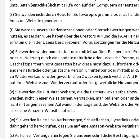
umzuleiten (einschließlich mit Hilfe von auf den Computern der Nutzer i
(s) Sie werden nicht durch Roboter, Softwareprogramme oder auf andere
Amazon-Website generieren.
(t) Sie werden unsere Kundenrezensionen oder Sternebewertungen wed
nutzen, es sei denn, Sie haben über die Creators API und die PA API e
erfüllen die in der Lizenz beschriebenen Voraussetzungen für die Nutzu
(u) Sie werden weder unmittelbar noch mittelbar über Partner-Links P
oder zu Nutzung durch eine andere natürliche oder juristische Person,
Geschäftspartnern nicht gestatten bzw. diese nicht dazu auffordern od
andere natürliche oder juristische Person, unmittelbar oder mittelbar
zu Wiederverkaufs- oder gewerblichen Zwecken (gleich welcher Art) 
auf Ihrer Website zum Wiederverkauf oder für gewerbliche Nutzungen 
(v) Sie werden die URL Ihrer Website, die die Partner-Links enthält b
werden, nicht in einer Weise tarnen, verstecken, manipulieren oder and
nicht mit angemessenem Aufwand in der Lage sind, die Website oder A
Links eine Amazon-Website aufruft.
(w) Sie werden keine Link-Verkürzungen, Schaltflächen, Hyperlinks ode
dahingehend hervorrufen, dass Sie auf eine Amazon-Website verlinken
(x) Auf unser Verlangen hin legen Sie uns eine schriftliche Bestätigung