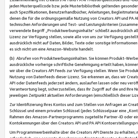
jeden Musterquellcode bzw. jede Musterbibliothek geltenden gesonder
auch Spezifikationen, Benutzerhandbücher, Anleitungen, Begleitmaterial
denen die für die ordnungsgemäße Nutzung von Creators API und PA A
technischen Anforderungen und Test- und Leistungskriterien (zusammen
verwendete Begriff „Produktwerbungsinhalte“ schließt ausdrücklich al
Lizenz zur Verfügung stellen, sowie alle von uns zur Verfügung gestel
ausdrücklich nicht auf Daten, Bilder, Texte oder sonstige Informatione
es sich nicht um eine Amazon-Website handelt.
(b) Abrufen von Produktwerbungsinhalten. Sie können Produkt-Werbein
ausdrückliche vorherige schriftliche Genehmigung erteilt haben, könn
wir über die Creators API Feeds zur Verfügung stellen. Wenn Sie Produk
Nutzung von Datenfeeds dieser Lizenz. Sie erkennen an, dass wir Creat
API oder Datenfeeds jederzeit ändern, auslaufen lassen oder neu veröffe
Verantwortung liegt, sicherzustellen, dass Ihr Zugriff auf die und Ihr
jeweiligen Zeitpunkt aktuellen Anforderungen (einschließlich dieser Liz
Zur Identifizierung Ihres Kontos und zum Stellen von Anfragen an Crea
Schlüssel und einem privaten Schlüssel (jedes Schlüsselpaar eine „Kon
Rahmen des Amazon-Partnerprogramms zugeteilte Partner-ID oder ein
Kontokennungen über den Creators API und PA API Kontoerstellungspro
Um Programmwerbeinhalte über die Creators API Dienste zu erhalten, m