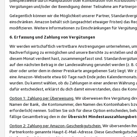
(beispielsweise durch Manipulation oder Kombination von Attributions-
Vergütungen und/oder der Beendigung deiner Teilnahme am Partnerp
Gelegentlich können wir die Möglichkeit unserer Partner, Standardv
einschränken. Amazon behält sich (ungeachtet etwaiger Fristen) das Re
modifizieren. Weitere Informationen zu Einschränkungen für Vergütung
6. Erfassung und Zahlung von Vergütungen
Wir werden wirtschaftlich vertretbare Anstrengungen unternehmen, um 
Nachverfolgung zu ermöglichen und unsere Berichte zu erstellen und di
diesem Monat verdient hast, zusammengefasst sind. Standardvergütung
auf den nächsten Betrag in der Landeswährung gerundet werden (z. B. C
über oder unter dem in deiner Preiskarte angegebenen Satz liegt. Wir
eine Amazon-Webseite etwa 60 Tage nach Ende jedes Kalendermonats, i
wurden. Du kannst wählen, ob du Zahlungen in einer anderen Währung
dafür entscheidest, erklärst du dich damit einverstanden, dass die K
Option 1: Zahlung per Überweisung.
Wir überweisen Ihre Vergütung dir
Namen der Bank, die Kontonummer, den Namen des Kontoinhabers bzw. a
erforderlich) nennen. Sollten Sie sich für diese Option entscheiden, be
fällige Gesamtbetrag den in der
Übersicht Mindestauszahlungsbet
Option 2: Zahlung per Amazon-Geschenkgutschein.
Wir übersenden Ihne
Partnerkonto genannte Haupt-E-Mail-Adresse. Diese Geschenkgutschei