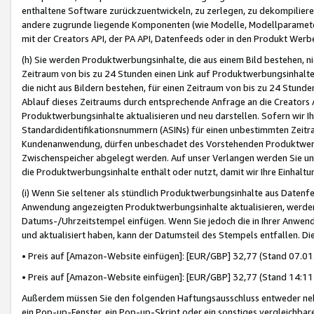
enthaltene Software zurückzuentwickeln, zu zerlegen, zu dekompilier
andere zugrunde liegende Komponenten (wie Modelle, Modellparameter
mit der Creators API, der PA API, Datenfeeds oder in den Produkt Werb
(h) Sie werden Produktwerbungsinhalte, die aus einem Bild bestehen, ni
Zeitraum von bis zu 24 Stunden einen Link auf Produktwerbungsinhalte
die nicht aus Bildern bestehen, für einen Zeitraum von bis zu 24 Stund
Ablauf dieses Zeitraums durch entsprechende Anfrage an die Creators 
Produktwerbungsinhalte aktualisieren und neu darstellen. Sofern wir Ih
Standardidentifikationsnummern (ASINs) für einen unbestimmten Zeitra
Kundenanwendung, dürfen unbeschadet des Vorstehenden Produktwerbu
Zwischenspeicher abgelegt werden. Auf unser Verlangen werden Sie un
die Produktwerbungsinhalte enthält oder nutzt, damit wir Ihre Einhalt
(i) Wenn Sie seltener als stündlich Produktwerbungsinhalte aus Datenfe
Anwendung angezeigten Produktwerbungsinhalte aktualisieren, werden 
Datums-/Uhrzeitstempel einfügen. Wenn Sie jedoch die in Ihrer Anwe
und aktualisiert haben, kann der Datumsteil des Stempels entfallen. Dies
• Preis auf [Amazon-Website einfügen]: [EUR/GBP] 32,77 (Stand 07.01.
• Preis auf [Amazon-Website einfügen]: [EUR/GBP] 32,77 (Stand 14:11 
Außerdem müssen Sie den folgenden Haftungsausschluss entweder neb
ein Pop-up-Fenster, ein Pop-up-Skript oder ein sonstiges vergleichba