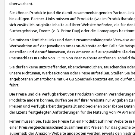
überwachen).
Sie können Produkte (und die damit zusammenhängenden Partner-Links)
hinzufügen. Partner-Links müssen auf Produkte (wie im Produktkatalog de
sich zusätzlich originäre Inhalte auf Ihrer Website befinden, die für 
Suchergebnisse, Events (z. B. Prime Day) oder die Homepages bestimmte
Sie müssen sämtliche Links und damit zusammenhängende Verweise auf z
Werbeaktion auf der jeweiligen Amazon-Website endet. Falls Sie beisp
einstellen und darauf hinweisen, dass Amazon auf ausgewählte Kleidun
Preisnachlass in Höhe von 15 % von Ihrer Website entfernen, sobald di
Sie dürfen keine unzutreffenden, überschwänglichen, täuschenden od
unsere Richtlinien, Werbeaktionen oder Preise aufstellen. Stellen Sie 
angebotenen Smartphone mit 64 GB Speicherkapazität ein, so dürfen S
führt.
Die Preise und die Verfügbarkeit von Produkten können Veränderungen 
Produkte ändern können, dürfen Sie auf Ihrer Website nur Angaben zu P
Preisen und Verfügbarkeit dargestellt sind bedienen oder (b) Sie Daten
der Lizenz festgelegten Anforderungen für die Nutzung von PA API einh
Ferner müssen Sie, falls Sie Preise für ein Produkt auf Ihrer Website in 
einer Preisvergleichsmaschine) zusammen mit Preisen für das gleiche o
außerhalb der Amazon-Website angeboten werden, jeweils den niedrigst