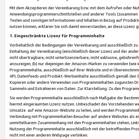
Mit dem Akzeptieren der Vereinbarung bzw. mit dem Aufrufen oder Nutz
Anwendungsprogrammierschnittstellen und anderer Tools (zusammen die
Texten und sonstigen Informationen und Inhalten in Bezug auf Produkte
nutzen können, erklären Sie sich damit einverstanden, an diese Lizenz 
1. Eingeschränkte Lizenz für Programminhalte
Vorbehaltlich der Bedingungen der Vereinbarung und ausschließlich z
Einhaltung der Vereinbarung (einschließlich dieser Lizenz und der ande
nicht übertragbare, nicht unterlizenzierbare, nicht exklusive, gebühren
anzuzeigen; (b) nur diejenigen der Amazon-Marken zu verwenden (wie in 
Programminhalte, ausschließlich auf Ihrer Website und in Übereinstimmu
API, Datenfeeds und Produkt-Werbeinhalte ausschließlich gemäß den Spe
Kopieren oder andere Verwenden von Programminhalten zugunsten Dri
Sammeln und Extrahieren von Daten. Zur Klarstellung: Zu den Program
Sie werden Programminhalte ausschließlich nach Maßgabe der Besti
hiermit eingeräumten Lizenz nutzen. Unbeschadet des Vorstehenden we
Umsätze auf eine Amazon-Website zu leiten, und werden Programminhal
Verbindung mit Programminhalten Besucher auf andere Websites als ein
unmittelbarem Zusammenhang mit den Programminhalten stehen, Links z
Nutzung der Programminhalte ausschließlich mit der betreffenden Pr
nicht mit einer anderen Webpage verlinken.