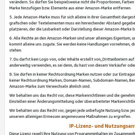
verändern. So dürfen Sie beispielsweise nicht die Proportionen, Farb
Marke hinzufügen bzw. Elemente aus einer Amazon-Marke entfernen.
5. Jede Amazon-Marke muss für sich alleine in ihrer Gesamtheit darge
grafischen oder Textelementen muss ein hinreichender Abstand gegebe
platzieren, der die Lesbarkeit oder Darstellung dieser Amazon-Marke b
6. Alle Rechte an den Amazon-Marken sind unser alleiniges Eigentum, 
kommt alleine uns zugute. Sie werden keine Handlungen vornehmen, 
stehen.
7. Du darfst kein Logo von, oder Inhalte erstellt von,
Drittanbietern au
anderweitig verwenden, es sei denn, du hast von diesem Verkäufer oder
8. Sie dürfen in keiner Rechtsordnung Marken nutzen oder zur Eintragu
keiner Rechtsordnung Marken, Domain-Namen, Subdomain-Namen, Benu
Amazon-Marke zum Verwechseln ähnlich sind.
Wir behalten uns das Recht vor, diese Markenrichtlinien und die gene
Einstellen einer Änderungsmitteilung oder überarbeiteter Markenricht
Wir behalten uns das Recht vor, gegen jede unbefugte Nutzung bzw. jede 
unserem alleinigen Ermessen angemessene Maßnahmen zu ergreifen.
IP-Lizenz- und Nutzungsan
Diese Lizenz regelt Ihre Nutzung von Programminhalten im Zusammen