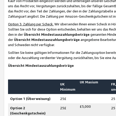
Kauf von Produkten eingelöst werden und unterliegen unseren Geschäf
uns das Recht vor, Vergütungen zurückzuhalten, bis der fällige Gesamt
das Recht vor, den Teil der Zahlungen, der den in der Zahlungstabelle 
Zahlungsart angibst. Die Zahlung per Amazon-Geschenkgutschein ist in
Option 3: Zahlung per Scheck.
Wir übersenden Ihnen einen Scheck in Höh
Sollten Sie sich für diese Option entscheiden, behalten wir uns das Rec
den in der
Übersicht Mindestauszahlungsbeträge
genannten Mindest
der
Übersicht Mindestauszahlungsbeträge
angegebene Bearbeitung
und Schweden nicht verfügbar.
Sollten Sie keine gültigen Informationen für die Zahlungsoption bereit
oder die Auszahlung verdienter Vergütung zurückhalten, bis Sie eine A
Übersicht Mindestauszahlungsbeträge
UK Maxium
UK
FR,
Minimum
un
Option 1 (Überweisung)
25£
25
£5,000
Option 2
25£
25
(Geschenkgutschein)