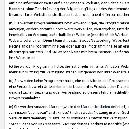
auf eine Informationsseite auf einer Amazon-Website, der nicht als Part
Bannern); ohne Einschränkung der Allgemeingültigkeit des Vorstehende
Besucher Ihrer Website unsichtbar, unlesbar oder unentzifferbar mache
(b) Sie werden Programminhalte bzw. Anwendungen, die Programminhalt
anzeigen, weder verkaufen noch weiterverkaufen, weitergeben, unterli
innerhalb von Werbung außerhalb Ihrer Website (einschließlich Werbun
Website oder einem Dienst (einschließlich Social Networking-Website
Rechte an den Programminhalten oder auf die Programminhalte an eine a
übertragen müssten, und Sie werden keine mit Ihrem Partner-Tag formati
Ihre Website ist.
(c) Sie werden Programminhalte, die nicht mehr auf einer Amazon-Websit
mehr zur Nutzung zur Verfügung stehen, umgehend von Ihrer Website e
(d) Sie werden keine Programminhalte, einschließlich in den Programmin
eine Person bzw. ein Unternehmen ein bestimmtes Produkt, eine Dienstle
geschäftlichen Beziehung oder Verbindung zu diesen steht (einschließli
Programminhalten).
(e) Sie werden Amazon-Marken (wie in den
Markenrichtlinien
definiert) 
„ammazon“, „amaozn“ und „kindel“) nicht zwecks Nutzung in einer Suc
Versuch unternehmen). Zusätzlich zu sonstigen Amazon zur Verfügung 
sorgen, dass von uns benannte Suchmaschinen Geschützte Begriffe (wie 