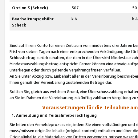
Option 3 (Scheck)
50£
50
Bearbeitungsgebühr
k.A.
k.A
Scheck
Sind auf Ihrem Konto für einen Zeitraum von mindestens drei Jahren kein
Frist von sieben Tagen nach einer entsprechenden Ankündigung die für
Schlussbetrag zurückzuhalten, der dem in der Übersicht Mindestausz
Mindestauszahlungsbetrag entspricht. Ferner können eine etwaig aufg
unterliegen oder durch geltende Verjährungsfristen verfallen.
An Sie unter Abzug bzw. Einbehalt aller in der Vereinbarung beschrieb
Ihnen gemäß der Vereinbarung zustehenden Beträge dar.
Sollten Sie, gleich aus welchem Grund, eine Überschusszahlung erhalte
an Sie im Rahmen der Vereinbarung zukünftig zahlbaren Vergütung zu 
Voraussetzungen für die Teilnahme a
1. Anmeldung und Teilnahmeberechtigung
Sie leiten den Anmeldeprozess ein, indem Sie einen vollständigen und 
muss/müssen originäre Inhalte (original content) enthalten und über d
Originalinhalte, die Materialien von Dritten verwenden, müssen wese