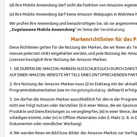
(d) Ihre Mobile Anwendung darf nicht die Funktion von Amazons eige
(e) Ihre Mobile Anwendung darf keine Amazon-Webpages in WebView 
Wir prüfen Ihre Anwendung und benachrichtigen Sie, ob sie angenomm
„
Zugelassene Mobile Anwendung
“ im Sinne der
Vereinbarung
.
Markenrichtlinien für das 
Diese Richtlinien gelten für die Nutzung der Marken, die wir Ihnen als 
müssen jederzeit strikt eingehalten werden, und jede Nutzung der Ama
Lizenzen bezüglich Ihrer Nutzung der Amazon-Marken.
1. SIE DÜRFEN DIE AMAZON-MARKEN AUSSCHLIESSLICH DURCH DARS
AUF EINER AMAZON-WEBSITE MITTELS EINES ENTSPRECHENDEN PART
2. Ihre Nutzung der Amazon-Marken muss (i) im Einklang mit der aktuells
Programmdokumentation (wie im
Vergütungskatalog
definiert) erfolg
3. Sie dürfen die Amazon-Marken ausschließlich für den in der Progr
nicht wie folgt nutzen oder darstellen: (i) in einer Weise, die ein Spo
Produkte und Dienstleistungen zu verunglimpfen, (iii) in einer Weise
schädigen könnte, oder (iv) in Offline-Materialien oder E-Mails (z. B.
Dokumenten oder mündlicher Werbung).
4. Wir werden Ihnen ein Bild bzw. Bilder der Amazon-Marken zur Verfüg