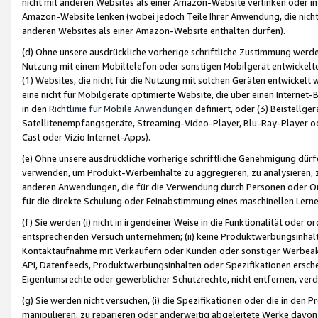
nicht mit anderen Websites als einer Amazon-Website verlinken oder i
Amazon-Website lenken (wobei jedoch Teile Ihrer Anwendung, die nich
anderen Websites als einer Amazon-Website enthalten dürfen).
(d) Ohne unsere ausdrückliche vorherige schriftliche Zustimmung werd
Nutzung mit einem Mobiltelefon oder sonstigen Mobilgerät entwickelt
(1) Websites, die nicht für die Nutzung mit solchen Geräten entwickelt
eine nicht für Mobilgeräte optimierte Website, die über einen Interne
in den
Richtlinie für Mobile Anwendungen
definiert, oder (3) Beistellge
Satellitenempfangsgeräte, Streaming-Video-Player, Blu-Ray-Player ode
Cast oder Vizio Internet-Apps).
(e) Ohne unsere ausdrückliche vorherige schriftliche Genehmigung dürfe
verwenden, um Produkt-Werbeinhalte zu aggregieren, zu analysieren, 
anderen Anwendungen, die für die Verwendung durch Personen oder Or
für die direkte Schulung oder Feinabstimmung eines maschinellen Lern
(f) Sie werden (i) nicht in irgendeiner Weise in die Funktionalität ode
entsprechenden Versuch unternehmen; (ii) keine Produktwerbungsinha
Kontaktaufnahme mit Verkäufern oder Kunden oder sonstiger Werbeaktiv
API, Datenfeeds, Produktwerbungsinhalten oder Spezifikationen erschei
Eigentumsrechte oder gewerblicher Schutzrechte, nicht entfernen, verd
(g) Sie werden nicht versuchen, (i) die Spezifikationen oder die in de
manipulieren, zu reparieren oder anderweitig abgeleitete Werke davon z