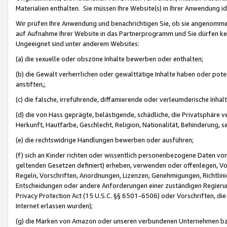
Materialien enthalten. Sie müssen Ihre Website(s) in Ihrer Anwendung ide
Wir prüfen Ihre Anwendung und benachrichtigen Sie, ob sie angenommen
auf Aufnahme Ihrer Website in das Partnerprogramm und Sie dürfen kei
Ungeeignet sind unter anderem Websites:
(a) die sexuelle oder obszöne Inhalte bewerben oder enthalten;
(b) die Gewalt verherrlichen oder gewalttätige Inhalte haben oder pot
anstiften,;
(c) die falsche, irreführende, diffamierende oder verleumderische Inha
(d) die von Hass geprägte, belästigende, schädliche, die Privatsphäre v
Herkunft, Hautfarbe, Geschlecht, Religion, Nationalität, Behinderung, 
(e) die rechtswidrige Handlungen bewerben oder ausführen;
(f) sich an Kinder richten oder wissentlich personenbezogene Daten vo
geltenden Gesetzen definiert) erheben, verwenden oder offenlegen, Vo
Regeln, Vorschriften, Anordnungen, Lizenzen, Genehmigungen, Richtlini
Entscheidungen oder andere Anforderungen einer zuständigen Regierung
Privacy Protection Act (15 U.S.C. §§ 6501-6506) oder Vorschriften, di
Internet erlassen wurden);
(g) die Marken von Amazon oder unseren verbundenen Unternehmen b