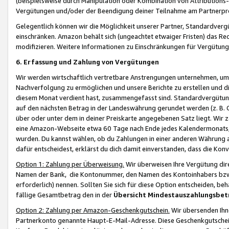
(beispielsweise durch Manipulation oder Kombination von Attributions-
Vergütungen und/oder der Beendigung deiner Teilnahme am Partnerp
Gelegentlich können wir die Möglichkeit unserer Partner, Standardv
einschränken. Amazon behält sich (ungeachtet etwaiger Fristen) das Re
modifizieren. Weitere Informationen zu Einschränkungen für Vergütung
6. Erfassung und Zahlung von Vergütungen
Wir werden wirtschaftlich vertretbare Anstrengungen unternehmen, um 
Nachverfolgung zu ermöglichen und unsere Berichte zu erstellen und di
diesem Monat verdient hast, zusammengefasst sind. Standardvergütung
auf den nächsten Betrag in der Landeswährung gerundet werden (z. B. C
über oder unter dem in deiner Preiskarte angegebenen Satz liegt. Wir
eine Amazon-Webseite etwa 60 Tage nach Ende jedes Kalendermonats, i
wurden. Du kannst wählen, ob du Zahlungen in einer anderen Währung
dafür entscheidest, erklärst du dich damit einverstanden, dass die K
Option 1: Zahlung per Überweisung.
Wir überweisen Ihre Vergütung dir
Namen der Bank, die Kontonummer, den Namen des Kontoinhabers bzw. a
erforderlich) nennen. Sollten Sie sich für diese Option entscheiden, be
fällige Gesamtbetrag den in der
Übersicht Mindestauszahlungsbet
Option 2: Zahlung per Amazon-Geschenkgutschein.
Wir übersenden Ihne
Partnerkonto genannte Haupt-E-Mail-Adresse. Diese Geschenkgutschei