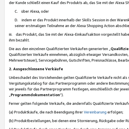
der Kunde schließt einen Kauf des Produkts ab, das Sie mit der Alexa 
C. über Alexa, oder
D. indem er das Produkt innerhalb der Skills Session in den Waren
seiner erstmaligen Teilnahme an der Alexa Shopping Action abschlie
iii. das Produkt, das Sie mit der Alexa-Einkaufsaktion vorgestellt ha
ihm bezahlt.
Die aus den einzelnen Qualifizierten Verkäufen generierten „
Qualifizi
Qualifizierten Verkäufe einnehmen, abzüglich etwaiger Versandkosten
Mehrwertsteuer), Servicegebühren, Gutschriften, Preisnachlässe, Bear
2. Ausgeschlossene Verkäufe
Unbeschadet des Vorstehenden gelten Qualifizierte Verkäufe nicht als
Vergütungskatalog für das Partnerprogramm oder andere Bestimmungen,
wir jeweils für das Partnerprogramm festlegen, einschließlich der jewe
„
Programmdokumentation
“).
Ferner gelten folgende Verkäufe, die andernfalls Qualifizierte Verkä
(a) Produktkäufe, die nach Beendigung Ihrer
Vereinbarung
erfolgen;
(b) Produktbestellungen, bei denen eine Stornierung, Rückgabe oder R