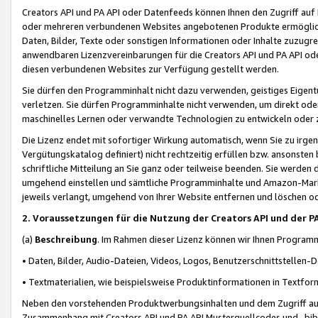
Creators API und PA API oder Datenfeeds können Ihnen den Zugriff auf D
oder mehreren verbundenen Websites angebotenen Produkte ermögliche
Daten, Bilder, Texte oder sonstigen Informationen oder Inhalte zuzugre
anwendbaren Lizenzvereinbarungen für die Creators API und PA API od
diesen verbundenen Websites zur Verfügung gestellt werden.
Sie dürfen den Programminhalt nicht dazu verwenden, geistiges Eigent
verletzen. Sie dürfen Programminhalte nicht verwenden, um direkt ode
maschinelles Lernen oder verwandte Technologien zu entwickeln oder zu
Die Lizenz endet mit sofortiger Wirkung automatisch, wenn Sie zu irg
Vergütungskatalog definiert) nicht rechtzeitig erfüllen bzw. ansonsten
schriftliche Mitteilung an Sie ganz oder teilweise beenden. Sie werden
umgehend einstellen und sämtliche Programminhalte und Amazon-Marke
jeweils verlangt, umgehend von Ihrer Website entfernen und löschen od
2. Voraussetzungen für die Nutzung der Creators API und der P
(a)
Beschreibung
. Im Rahmen dieser Lizenz können wir Ihnen Programmi
• Daten, Bilder, Audio-Dateien, Videos, Logos, Benutzerschnittstellen-
• Textmaterialien, wie beispielsweise Produktinformationen in Textfor
Neben den vorstehenden Produktwerbungsinhalten und dem Zugriff auf 
Zusammenhang mit Creators API und PA API Musterquellcodes und -bibli