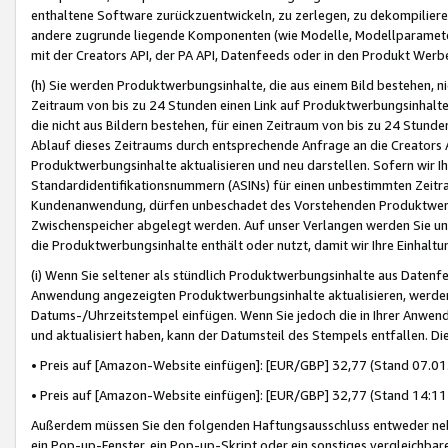
enthaltene Software zurückzuentwickeln, zu zerlegen, zu dekompilier
andere zugrunde liegende Komponenten (wie Modelle, Modellparameter
mit der Creators API, der PA API, Datenfeeds oder in den Produkt Werb
(h) Sie werden Produktwerbungsinhalte, die aus einem Bild bestehen, ni
Zeitraum von bis zu 24 Stunden einen Link auf Produktwerbungsinhalte
die nicht aus Bildern bestehen, für einen Zeitraum von bis zu 24 Stund
Ablauf dieses Zeitraums durch entsprechende Anfrage an die Creators 
Produktwerbungsinhalte aktualisieren und neu darstellen. Sofern wir Ih
Standardidentifikationsnummern (ASINs) für einen unbestimmten Zeitra
Kundenanwendung, dürfen unbeschadet des Vorstehenden Produktwerbu
Zwischenspeicher abgelegt werden. Auf unser Verlangen werden Sie un
die Produktwerbungsinhalte enthält oder nutzt, damit wir Ihre Einhalt
(i) Wenn Sie seltener als stündlich Produktwerbungsinhalte aus Datenfe
Anwendung angezeigten Produktwerbungsinhalte aktualisieren, werden 
Datums-/Uhrzeitstempel einfügen. Wenn Sie jedoch die in Ihrer Anwe
und aktualisiert haben, kann der Datumsteil des Stempels entfallen. Dies
• Preis auf [Amazon-Website einfügen]: [EUR/GBP] 32,77 (Stand 07.01.
• Preis auf [Amazon-Website einfügen]: [EUR/GBP] 32,77 (Stand 14:11 
Außerdem müssen Sie den folgenden Haftungsausschluss entweder neb
ein Pop-up-Fenster, ein Pop-up-Skript oder ein sonstiges vergleichba