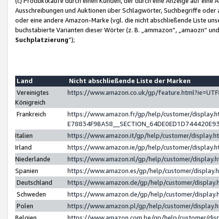
(c) Produktkäufe durch einen Kunden, der durch eine Anzeige auf eine 
Ausschreibungen und Auktionen über Schlagwörter, Suchbegriffe oder 
oder eine andere Amazon-Marke (vgl. die nicht abschließende Liste un
buchstabierte Varianten dieser Wörter (z. B. „ammazon“, „amaozn“ und „
Suchplatzierung
”);
Land
Nicht abschließende Liste der Marken
Vereinigtes
https://www.amazon.co.uk/gp/feature.html?ie=U
Königreich
Frankreich
https://www.amazon.fr/gp/help/customer/displa
E78834F9BA58__SECTION_64DE0ED1D744420E9
Italien
https://www.amazon.it/gp/help/customer/display
Irland
https://www.amazon.ie/gp/help/customer/displa
Niederlande
https://www.amazon.nl/gp/help/customer/display
Spanien
https://www.amazon.es/gp/help/customer/display
Deutschland
https://www.amazon.de/gp/help/customer/displa
Schweden
https://www.amazon.de/gp/help/customer/displa
Polen
https://www.amazon.pl/gp/help/customer/display
Belgien
https://www.amazon.com.be/gp/help/customer/d