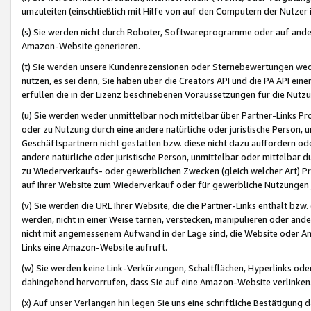
umzuleiten (einschließlich mit Hilfe von auf den Computern der Nutzer i
(s) Sie werden nicht durch Roboter, Softwareprogramme oder auf andere
Amazon-Website generieren.
(t) Sie werden unsere Kundenrezensionen oder Sternebewertungen wed
nutzen, es sei denn, Sie haben über die Creators API und die PA API e
erfüllen die in der Lizenz beschriebenen Voraussetzungen für die Nutzu
(u) Sie werden weder unmittelbar noch mittelbar über Partner-Links P
oder zu Nutzung durch eine andere natürliche oder juristische Person,
Geschäftspartnern nicht gestatten bzw. diese nicht dazu auffordern od
andere natürliche oder juristische Person, unmittelbar oder mittelbar
zu Wiederverkaufs- oder gewerblichen Zwecken (gleich welcher Art) 
auf Ihrer Website zum Wiederverkauf oder für gewerbliche Nutzungen 
(v) Sie werden die URL Ihrer Website, die die Partner-Links enthält b
werden, nicht in einer Weise tarnen, verstecken, manipulieren oder and
nicht mit angemessenem Aufwand in der Lage sind, die Website oder A
Links eine Amazon-Website aufruft.
(w) Sie werden keine Link-Verkürzungen, Schaltflächen, Hyperlinks ode
dahingehend hervorrufen, dass Sie auf eine Amazon-Website verlinken
(x) Auf unser Verlangen hin legen Sie uns eine schriftliche Bestätigung