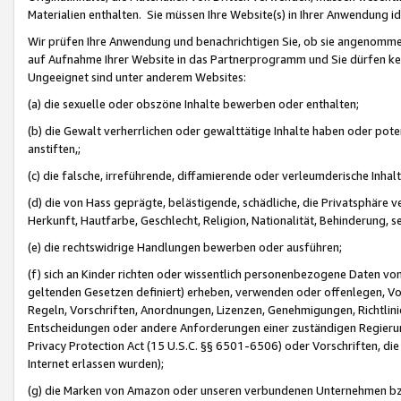
Materialien enthalten. Sie müssen Ihre Website(s) in Ihrer Anwendung ide
Wir prüfen Ihre Anwendung und benachrichtigen Sie, ob sie angenommen
auf Aufnahme Ihrer Website in das Partnerprogramm und Sie dürfen kei
Ungeeignet sind unter anderem Websites:
(a) die sexuelle oder obszöne Inhalte bewerben oder enthalten;
(b) die Gewalt verherrlichen oder gewalttätige Inhalte haben oder pot
anstiften,;
(c) die falsche, irreführende, diffamierende oder verleumderische Inha
(d) die von Hass geprägte, belästigende, schädliche, die Privatsphäre v
Herkunft, Hautfarbe, Geschlecht, Religion, Nationalität, Behinderung, 
(e) die rechtswidrige Handlungen bewerben oder ausführen;
(f) sich an Kinder richten oder wissentlich personenbezogene Daten vo
geltenden Gesetzen definiert) erheben, verwenden oder offenlegen, Vo
Regeln, Vorschriften, Anordnungen, Lizenzen, Genehmigungen, Richtlini
Entscheidungen oder andere Anforderungen einer zuständigen Regierung
Privacy Protection Act (15 U.S.C. §§ 6501-6506) oder Vorschriften, di
Internet erlassen wurden);
(g) die Marken von Amazon oder unseren verbundenen Unternehmen b