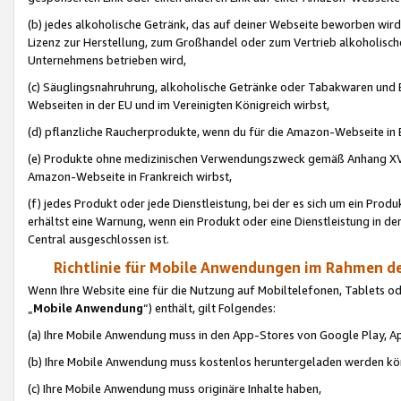
(b) jedes alkoholische Getränk, das auf deiner Webseite beworben wird
Lizenz zur Herstellung, zum Großhandel oder zum Vertrieb alkoholisch
Unternehmens betrieben wird,
(c) Säuglingsnahruhrung, alkoholische Getränke oder Tabakwaren und E
Webseiten in der EU und im Vereinigten Königreich wirbst,
(d) pflanzliche Raucherprodukte, wenn du für die Amazon-Webseite in B
(e) Produkte ohne medizinischen Verwendungszweck gemäß Anhang XVI 
Amazon-Webseite in Frankreich wirbst,
(f) jedes Produkt oder jede Dienstleistung, bei der es sich um ein Prod
erhältst eine Warnung, wenn ein Produkt oder eine Dienstleistung in de
Central ausgeschlossen ist.
Richtlinie für Mobile Anwendungen im Rahmen de
Wenn Ihre Website eine für die Nutzung auf Mobiltelefonen, Tablets 
„
Mobile Anwendung
“) enthält, gilt Folgendes:
(a) Ihre Mobile Anwendung muss in den App-Stores von Google Play, A
(b) Ihre Mobile Anwendung muss kostenlos heruntergeladen werden könn
(c) Ihre Mobile Anwendung muss originäre Inhalte haben,