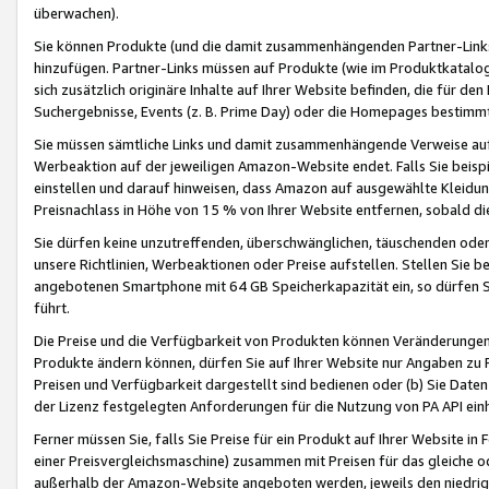
überwachen).
Sie können Produkte (und die damit zusammenhängenden Partner-Links)
hinzufügen. Partner-Links müssen auf Produkte (wie im Produktkatalog de
sich zusätzlich originäre Inhalte auf Ihrer Website befinden, die für 
Suchergebnisse, Events (z. B. Prime Day) oder die Homepages bestimmte
Sie müssen sämtliche Links und damit zusammenhängende Verweise auf z
Werbeaktion auf der jeweiligen Amazon-Website endet. Falls Sie beisp
einstellen und darauf hinweisen, dass Amazon auf ausgewählte Kleidun
Preisnachlass in Höhe von 15 % von Ihrer Website entfernen, sobald di
Sie dürfen keine unzutreffenden, überschwänglichen, täuschenden od
unsere Richtlinien, Werbeaktionen oder Preise aufstellen. Stellen Sie 
angebotenen Smartphone mit 64 GB Speicherkapazität ein, so dürfen S
führt.
Die Preise und die Verfügbarkeit von Produkten können Veränderungen 
Produkte ändern können, dürfen Sie auf Ihrer Website nur Angaben zu P
Preisen und Verfügbarkeit dargestellt sind bedienen oder (b) Sie Daten
der Lizenz festgelegten Anforderungen für die Nutzung von PA API einh
Ferner müssen Sie, falls Sie Preise für ein Produkt auf Ihrer Website in 
einer Preisvergleichsmaschine) zusammen mit Preisen für das gleiche o
außerhalb der Amazon-Website angeboten werden, jeweils den niedrigst