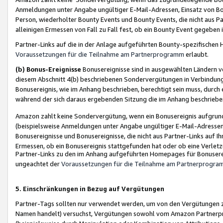
Anmeldungen unter Angabe ungültiger E-Mail-Adressen, Einsatz von Bot
Person, wiederholter Bounty Events und Bounty Events, die nicht aus Par
alleinigen Ermessen von Fall zu Fall fest, ob ein Bounty Event gegeben 
Partner-Links auf die in der Anlage aufgeführten Bounty-spezifisch
Voraussetzungen für die Teilnahme am Partnerprogramm
erlaubt.
(b) Bonus-Ereignisse
Bonusereignisse sind in ausgewählten Ländern v
diesem Abschnitt 4(b) beschriebenen Sondervergütungen in Verbindung
Bonusereignis, wie im Anhang beschrieben, berechtigt sein muss, durch 
während der sich daraus ergebenden Sitzung die im Anhang beschriebe
Amazon zahlt keine Sondervergütung, wenn ein Bonusereignis aufgrund 
(beispielsweise Anmeldungen unter Angabe ungültiger E-Mail-Adressen
Bonusereignisse und Bonusereignisse, die nicht aus Partner-Links auf I
Ermessen, ob ein Bonusereignis stattgefunden hat oder ob eine Verletz
Partner-Links zu den im Anhang aufgeführten Homepages für Bonuserei
ungeachtet der
Voraussetzungen für die Teilnahme am Partnerprogr
5. Einschränkungen in Bezug auf Vergütungen
Partner-Tags sollten nur verwendet werden, um von den Vergütungen zu pr
Namen handelt) versuchst, Vergütungen sowohl vom Amazon Partnerp