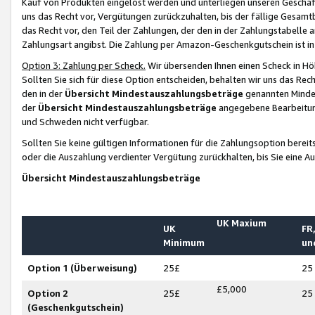
Kauf von Produkten eingelöst werden und unterliegen unseren Geschäf
uns das Recht vor, Vergütungen zurückzuhalten, bis der fällige Gesamt
das Recht vor, den Teil der Zahlungen, der den in der Zahlungstabelle 
Zahlungsart angibst. Die Zahlung per Amazon-Geschenkgutschein ist in
Option 3: Zahlung per Scheck.
Wir übersenden Ihnen einen Scheck in Höh
Sollten Sie sich für diese Option entscheiden, behalten wir uns das Rec
den in der
Übersicht Mindestauszahlungsbeträge
genannten Mindest
der
Übersicht Mindestauszahlungsbeträge
angegebene Bearbeitung
und Schweden nicht verfügbar.
Sollten Sie keine gültigen Informationen für die Zahlungsoption bereit
oder die Auszahlung verdienter Vergütung zurückhalten, bis Sie eine A
Übersicht Mindestauszahlungsbeträge
UK Maxium
UK
FR,
Minimum
un
Option 1 (Überweisung)
25£
25
£5,000
Option 2
25£
25
(Geschenkgutschein)