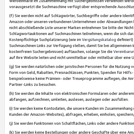
Werbeinhalte im Zusammenhang mit Suchergebnissen verwendet werden,
vorausgesetzt die Suchmaschine verfügt über entsprechende Ausschlu
(f) Sie werden nicht auf Schlagwörter, Suchbegriffe oder andere Ident
Amazon oder unseren verbundenen Unternehmen oder Abwandlungen bzw
nicht abschließende Liste unserer Marken entnehmen Sie bitte der Nich
Schlagwortauktionen auf Suchmaschinen teilnehmen, wenn die sich da
Kostenpflichtige Suchplatzierung (wie im
Vergütungskatalog
definiert
Suchmaschinen Links zur Verfügung stellen, damit Sie bei allgemeinen I
kostenfreien Suchergebnissen) auftauchen, solange Sie die
Vereinbaru
auf Ihre Website leiten und nicht unmittelbar oder mittelbar über eine
(g) Sie werden natürlichen oder juristischen Personen für die Nutzung 
Form von Geld, Rabatten, Preisnachlässen, Punkten, Spenden für Hilfs
beispielsweise keine Prämien- oder Treueprogramme auflegen, die Anrei
Partner-Links zu besuchen.
(h) Sie werden die Inhalte von elektronischen Formularen oder anderem M
abfangen, aufzeichnen, umleiten, auslesen, auslegen oder ausfüllen.
(i) Sie werden keine Kontodaten, die unsere Kunden im Zusammenhang 
Kunden der Amazon-Websites), abfragen, erheben, einholen, speichern,
(j) Sie werden Funktionen von Schaltflächen, Links oder andere Funkti
(k) Sie werden keine Bestellungen oder andere Geschäfte über eine Ama