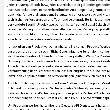
jeden Musterquellcode bzw. jede Musterbibliothek geltenden gesonder
auch Spezifikationen, Benutzerhandbücher, Anleitungen, Begleitmaterial
denen die für die ordnungsgemäße Nutzung von Creators API und PA A
technischen Anforderungen und Test- und Leistungskriterien (zusammen
verwendete Begriff „Produktwerbungsinhalte“ schließt ausdrücklich al
Lizenz zur Verfügung stellen, sowie alle von uns zur Verfügung gestel
ausdrücklich nicht auf Daten, Bilder, Texte oder sonstige Informatione
es sich nicht um eine Amazon-Website handelt.
(b) Abrufen von Produktwerbungsinhalten. Sie können Produkt-Werbein
ausdrückliche vorherige schriftliche Genehmigung erteilt haben, könn
wir über die Creators API Feeds zur Verfügung stellen. Wenn Sie Produk
Nutzung von Datenfeeds dieser Lizenz. Sie erkennen an, dass wir Creat
API oder Datenfeeds jederzeit ändern, auslaufen lassen oder neu veröffe
Verantwortung liegt, sicherzustellen, dass Ihr Zugriff auf die und Ihr
jeweiligen Zeitpunkt aktuellen Anforderungen (einschließlich dieser Liz
Zur Identifizierung Ihres Kontos und zum Stellen von Anfragen an Crea
Schlüssel und einem privaten Schlüssel (jedes Schlüsselpaar eine „Kon
Rahmen des Amazon-Partnerprogramms zugeteilte Partner-ID oder ein
Kontokennungen über den Creators API und PA API Kontoerstellungspro
Um Programmwerbeinhalte über die Creators API Dienste zu erhalten, m