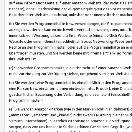
auf eine Informationsseite auf einer Amazon-Website, der nicht als Part
Bannern); ohne Einschränkung der Allgemeingültigkeit des Vorstehende
Besucher Ihrer Website unsichtbar, unlesbar oder unentzifferbar mache
(b) Sie werden Programminhalte bzw. Anwendungen, die Programminhalt
anzeigen, weder verkaufen noch weiterverkaufen, weitergeben, unterli
innerhalb von Werbung außerhalb Ihrer Website (einschließlich Werbun
Website oder einem Dienst (einschließlich Social Networking-Website
Rechte an den Programminhalten oder auf die Programminhalte an eine a
übertragen müssten, und Sie werden keine mit Ihrem Partner-Tag formati
Ihre Website ist.
(c) Sie werden Programminhalte, die nicht mehr auf einer Amazon-Websit
mehr zur Nutzung zur Verfügung stehen, umgehend von Ihrer Website e
(d) Sie werden keine Programminhalte, einschließlich in den Programmin
eine Person bzw. ein Unternehmen ein bestimmtes Produkt, eine Dienstle
geschäftlichen Beziehung oder Verbindung zu diesen steht (einschließli
Programminhalten).
(e) Sie werden Amazon-Marken (wie in den
Markenrichtlinien
definiert) 
„ammazon“, „amaozn“ und „kindel“) nicht zwecks Nutzung in einer Suc
Versuch unternehmen). Zusätzlich zu sonstigen Amazon zur Verfügung 
sorgen, dass von uns benannte Suchmaschinen Geschützte Begriffe (wie 