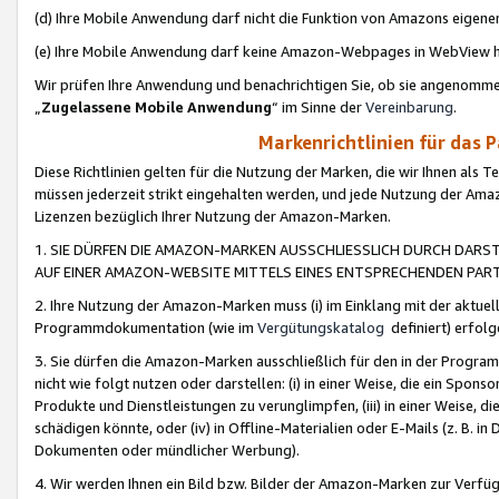
(d) Ihre Mobile Anwendung darf nicht die Funktion von Amazons eige
(e) Ihre Mobile Anwendung darf keine Amazon-Webpages in WebView 
Wir prüfen Ihre Anwendung und benachrichtigen Sie, ob sie angenomm
„
Zugelassene Mobile Anwendung
“ im Sinne der
Vereinbarung
.
Markenrichtlinien für das 
Diese Richtlinien gelten für die Nutzung der Marken, die wir Ihnen als 
müssen jederzeit strikt eingehalten werden, und jede Nutzung der Ama
Lizenzen bezüglich Ihrer Nutzung der Amazon-Marken.
1. SIE DÜRFEN DIE AMAZON-MARKEN AUSSCHLIESSLICH DURCH DARS
AUF EINER AMAZON-WEBSITE MITTELS EINES ENTSPRECHENDEN PART
2. Ihre Nutzung der Amazon-Marken muss (i) im Einklang mit der aktuells
Programmdokumentation (wie im
Vergütungskatalog
definiert) erfolg
3. Sie dürfen die Amazon-Marken ausschließlich für den in der Progr
nicht wie folgt nutzen oder darstellen: (i) in einer Weise, die ein Spo
Produkte und Dienstleistungen zu verunglimpfen, (iii) in einer Weise
schädigen könnte, oder (iv) in Offline-Materialien oder E-Mails (z. B.
Dokumenten oder mündlicher Werbung).
4. Wir werden Ihnen ein Bild bzw. Bilder der Amazon-Marken zur Verfüg