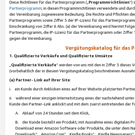
Diese Richtlinien für das Partnerprogramm („
Programmrichtlinien
“)
Partnerprogramm
; in diesen Programmrichtlinien verwendete und durch
der Vereinbarung zugewiesene Bedeutung. Die Rechte und Pflichten de
Partnerprogramm sowie Ziffer 3 der IP-Lizenz für das Partnerprogram
Einschränkung von Ziffer 6 Abs. (a) der Vereinbarung wird hiermit Fol
Partnerprogramm, die IP-Lizenz für das Partnerprogramm oder Ziffer 1
gegen die Vereinbarung.
Vergütungskatalog für das 
1. Qualifizierte Verkäufe und Qualifizierte Umsätze
„
Qualifizierte Verkäufe
“ werden von uns mit den in Ziffer 3 diese
(vorbehaltlich der in diesem Vergütungskatalog beschriebenen Ausnah
(a) Partner- Link auf Ihrer Site
:
i. ein Kunde durch Anklicken eines auf Ihrer Website platzierten Part
ii. während einer einzigen Internetsitzung eines der nachstehend unter (i)
Kunde den Partner-Link anklickt und mit dem zuerst eintretenden der f
A. Ablauf von 24 Stunden seit dem Klick,
B. der Kunde bestellt ein Produkt, mit Ausnahme eines digitalen P
Download einer Amazon Software oder Produkte, die unter dem N
Downloads“, „Amazon Coin“, „Kindle Books“, „Kindle Newspapers“, „