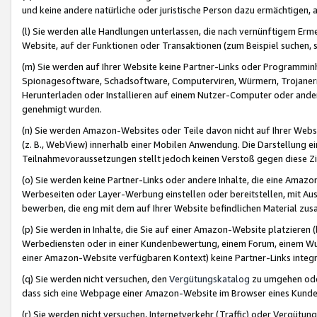
und keine andere natürliche oder juristische Person dazu ermächtigen, a
(l) Sie werden alle Handlungen unterlassen, die nach vernünftigem Erme
Website, auf der Funktionen oder Transaktionen (zum Beispiel suchen, s
(m) Sie werden auf Ihrer Website keine Partner-Links oder Programmin
Spionagesoftware, Schadsoftware, Computerviren, Würmern, Trojaner
Herunterladen oder Installieren auf einem Nutzer-Computer oder ande
genehmigt wurden.
(n) Sie werden Amazon-Websites oder Teile davon nicht auf Ihrer Websi
(z. B., WebView) innerhalb einer Mobilen Anwendung. Die Darstellung ein
Teilnahmevoraussetzungen stellt jedoch keinen Verstoß gegen diese Zif
(o) Sie werden keine Partner-Links oder andere Inhalte, die eine Am
Werbeseiten oder Layer-Werbung einstellen oder bereitstellen, mit Au
bewerben, die eng mit dem auf Ihrer Website befindlichen Material z
(p) Sie werden in Inhalte, die Sie auf einer Amazon-Website platzier
Werbediensten oder in einer Kundenbewertung, einem Forum, einem Wun
einer Amazon-Website verfügbaren Kontext) keine Partner-Links integr
(q) Sie werden nicht versuchen, den
Vergütungskatalog
zu umgehen oder
dass sich eine Webpage einer Amazon-Website im Browser eines Kunden 
(r) Sie werden nicht versuchen, Internetverkehr (Traffic) oder Vergü