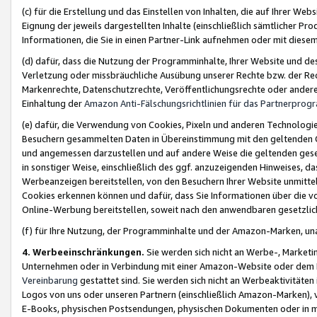
(c) für die Erstellung und das Einstellen von Inhalten, die auf Ihrer We
Eignung der jeweils dargestellten Inhalte (einschließlich sämtlicher 
Informationen, die Sie in einen Partner-Link aufnehmen oder mit diese
(d) dafür, dass die Nutzung der Programminhalte, Ihrer Website und des 
Verletzung oder missbräuchliche Ausübung unserer Rechte bzw. der Recht
Markenrechte, Datenschutzrechte, Veröffentlichungsrechte oder anderer
Einhaltung der
Amazon Anti-Fälschungsrichtlinien für das Partnerpro
(e) dafür, die Verwendung von Cookies, Pixeln und anderen Technologien
Besuchern gesammelten Daten in Übereinstimmung mit den geltenden Ge
und angemessen darzustellen und auf andere Weise die geltenden geset
in sonstiger Weise, einschließlich des ggf. anzuzeigenden Hinweises, d
Werbeanzeigen bereitstellen, von den Besuchern Ihrer Website unmitte
Cookies erkennen können und dafür, dass Sie Informationen über die v
Online-Werbung bereitstellen, soweit nach den anwendbaren gesetzlic
(f) für Ihre Nutzung, der Programminhalte und der Amazon-Marken, u
4. Werbeeinschränkungen.
Sie werden sich nicht an Werbe-, Market
Unternehmen oder in Verbindung mit einer Amazon-Website oder dem Pa
Vereinbarung
gestattet sind. Sie werden sich nicht an Werbeaktivitäten
Logos von uns oder unseren Partnern (einschließlich Amazon-Marken), 
E-Books, physischen Postsendungen, physischen Dokumenten oder in 