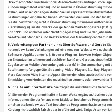
Direktnachrichten von Ihren Social-Media-Websites einfügen. vorausg
Kunden angemeldet werden) und ansonsten in Übereinstimmung mit der
stehen. Auf unser Verlangen stellen Sie uns repräsentative Mustermater
Bestimmungen eingehalten haben. Wir werden die Form und den Inhalt, di
Sie die Zertifizierung nicht in Übereinstimmung mit unserer Aufforderu
Klarstellung: (i) Für die Zwecke der geltenden Marketinggesetze (z. 
von 1991 und ähnlicher oder Nachfolgegesetze) sind Sie der „Absender“ j
Gesetze und Standards und Best Practices der Marketingbranche für 
5. Verbreitung von Partner-Links über Software und Geräte
Sie
nutzen bzw. keine Verlinkungen auf eine Amazon-Website wie nachsteh
Software-Applikationen (z. B. Browser Plug-ins, Browser Helper Objec
ein Endnutzer installieren und ausführen kann) und Geräten, einschlie
Zugelassenen Mobilen Anwendungen); oder (b) im Zusammenhang mit bzw.
Satellitenempfangsgeräte, Streaming-Video-Playern, Blu-Ray-Playern 
Viera Cast oder Vizio Internet Apps). Sie werden ohne ausdrückliche v
Entwicklung von Modellen des maschinellen Lernens oder verwandter 
6. Inhalte auf Ihrer Website
. Sie tragen die ausschließliche Verantwo
(a) Sie werden Programminhalte in keiner Weise ergänzen, löschen oder
Informationen; Sie dürfen aus einer Bilddatei bestehende Programminhal
erhalten bleiben bzw. aus Text bestehende Programminhalte so kürzen, 
Kürzung nicht sachlich falsch oder irreführend wird. Einige Arten von L