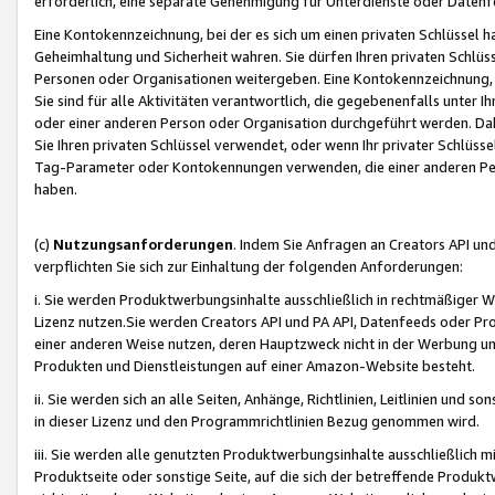
erforderlich, eine separate Genehmigung für Unterdienste oder Datenf
Eine Kontokennzeichnung, bei der es sich um einen privaten Schlüssel h
Geheimhaltung und Sicherheit wahren. Sie dürfen Ihren privaten Schlüss
Personen oder Organisationen weitergeben. Eine Kontokennzeichnung, die 
Sie sind für alle Aktivitäten verantwortlich, die gegebenenfalls unter
oder einer anderen Person oder Organisation durchgeführt werden. Dahe
Sie Ihren privaten Schlüssel verwendet, oder wenn Ihr privater Schlüss
Tag-Parameter oder Kontokennungen verwenden, die einer anderen Pers
haben.
(c)
Nutzungsanforderungen
. Indem Sie Anfragen an Creators API un
verpflichten Sie sich zur Einhaltung der folgenden Anforderungen:
i. Sie werden Produktwerbungsinhalte ausschließlich in rechtmäßiger W
Lizenz nutzen.Sie werden Creators API und PA API, Datenfeeds oder P
einer anderen Weise nutzen, deren Hauptzweck nicht in der Werbung u
Produkten und Dienstleistungen auf einer Amazon-Website besteht.
ii. Sie werden sich an alle Seiten, Anhänge, Richtlinien, Leitlinien und s
in dieser Lizenz und den Programmrichtlinien Bezug genommen wird.
iii. Sie werden alle genutzten Produktwerbungsinhalte ausschließlich m
Produktseite oder sonstige Seite, auf die sich der betreffende Produ