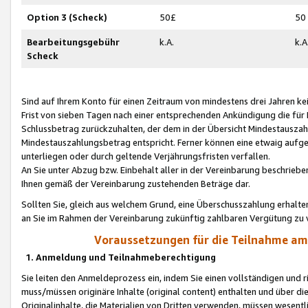
Option 3 (Scheck)
50£
50
Bearbeitungsgebühr
k.A.
k.A
Scheck
Sind auf Ihrem Konto für einen Zeitraum von mindestens drei Jahren kein
Frist von sieben Tagen nach einer entsprechenden Ankündigung die für
Schlussbetrag zurückzuhalten, der dem in der Übersicht Mindestausz
Mindestauszahlungsbetrag entspricht. Ferner können eine etwaig aufg
unterliegen oder durch geltende Verjährungsfristen verfallen.
An Sie unter Abzug bzw. Einbehalt aller in der Vereinbarung beschrieb
Ihnen gemäß der Vereinbarung zustehenden Beträge dar.
Sollten Sie, gleich aus welchem Grund, eine Überschusszahlung erhalte
an Sie im Rahmen der Vereinbarung zukünftig zahlbaren Vergütung zu 
Voraussetzungen für die Teilnahme a
1. Anmeldung und Teilnahmeberechtigung
Sie leiten den Anmeldeprozess ein, indem Sie einen vollständigen und 
muss/müssen originäre Inhalte (original content) enthalten und über d
Originalinhalte, die Materialien von Dritten verwenden, müssen wese