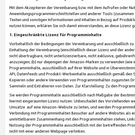
Mit dem Akzeptieren der Vereinbarung bzw. mit dem Aufrufen oder Nutz
Anwendungsprogrammierschnittstellen und anderer Tools (zusammen die
Texten und sonstigen Informationen und Inhalten in Bezug auf Produkte
nutzen können, erklären Sie sich damit einverstanden, an diese Lizenz 
1. Eingeschränkte Lizenz für Programminhalte
Vorbehaltlich der Bedingungen der Vereinbarung und ausschließlich z
Einhaltung der Vereinbarung (einschließlich dieser Lizenz und der ande
nicht übertragbare, nicht unterlizenzierbare, nicht exklusive, gebühren
anzuzeigen; (b) nur diejenigen der Amazon-Marken zu verwenden (wie in 
Programminhalte, ausschließlich auf Ihrer Website und in Übereinstimmu
API, Datenfeeds und Produkt-Werbeinhalte ausschließlich gemäß den Spe
Kopieren oder andere Verwenden von Programminhalten zugunsten Dri
Sammeln und Extrahieren von Daten. Zur Klarstellung: Zu den Program
Sie werden Programminhalte ausschließlich nach Maßgabe der Besti
hiermit eingeräumten Lizenz nutzen. Unbeschadet des Vorstehenden we
Umsätze auf eine Amazon-Website zu leiten, und werden Programminhal
Verbindung mit Programminhalten Besucher auf andere Websites als ein
unmittelbarem Zusammenhang mit den Programminhalten stehen, Links z
Nutzung der Programminhalte ausschließlich mit der betreffenden Pr
nicht mit einer anderen Webpage verlinken.