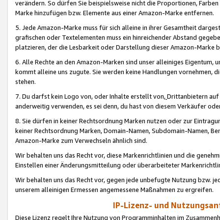
verändern. So dürfen Sie beispielsweise nicht die Proportionen, Farb
Marke hinzufügen bzw. Elemente aus einer Amazon-Marke entfernen.
5. Jede Amazon-Marke muss für sich alleine in ihrer Gesamtheit darge
grafischen oder Textelementen muss ein hinreichender Abstand gegebe
platzieren, der die Lesbarkeit oder Darstellung dieser Amazon-Marke b
6. Alle Rechte an den Amazon-Marken sind unser alleiniges Eigentum, 
kommt alleine uns zugute. Sie werden keine Handlungen vornehmen, 
stehen.
7. Du darfst kein Logo von, oder Inhalte erstellt von,
Drittanbietern au
anderweitig verwenden, es sei denn, du hast von diesem Verkäufer oder
8. Sie dürfen in keiner Rechtsordnung Marken nutzen oder zur Eintragu
keiner Rechtsordnung Marken, Domain-Namen, Subdomain-Namen, Benu
Amazon-Marke zum Verwechseln ähnlich sind.
Wir behalten uns das Recht vor, diese Markenrichtlinien und die gene
Einstellen einer Änderungsmitteilung oder überarbeiteter Markenricht
Wir behalten uns das Recht vor, gegen jede unbefugte Nutzung bzw. jede 
unserem alleinigen Ermessen angemessene Maßnahmen zu ergreifen.
IP-Lizenz- und Nutzungsan
Diese Lizenz regelt Ihre Nutzung von Programminhalten im Zusammen