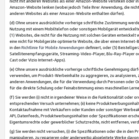
nicht mit anderen Websites als einer Amazon-Website verlinken oder i
Amazon-Website lenken (wobei jedoch Teile Ihrer Anwendung, die nich
anderen Websites als einer Amazon-Website enthalten dürfen).
(d) Ohne unsere ausdrückliche vorherige schriftliche Zustimmung werd
Nutzung mit einem Mobiltelefon oder sonstigen Mobilgerät entwickelt
(1) Websites, die nicht für die Nutzung mit solchen Geräten entwickelt
eine nicht für Mobilgeräte optimierte Website, die über einen Interne
in den
Richtlinie für Mobile Anwendungen
definiert, oder (3) Beistellge
Satellitenempfangsgeräte, Streaming-Video-Player, Blu-Ray-Player ode
Cast oder Vizio Internet-Apps).
(e) Ohne unsere ausdrückliche vorherige schriftliche Genehmigung dürfe
verwenden, um Produkt-Werbeinhalte zu aggregieren, zu analysieren, 
anderen Anwendungen, die für die Verwendung durch Personen oder Or
für die direkte Schulung oder Feinabstimmung eines maschinellen Lern
(f) Sie werden (i) nicht in irgendeiner Weise in die Funktionalität ode
entsprechenden Versuch unternehmen; (ii) keine Produktwerbungsinha
Kontaktaufnahme mit Verkäufern oder Kunden oder sonstiger Werbeaktiv
API, Datenfeeds, Produktwerbungsinhalten oder Spezifikationen erschei
Eigentumsrechte oder gewerblicher Schutzrechte, nicht entfernen, verd
(g) Sie werden nicht versuchen, (i) die Spezifikationen oder die in de
manipulieren, zu reparieren oder anderweitig abgeleitete Werke davon z