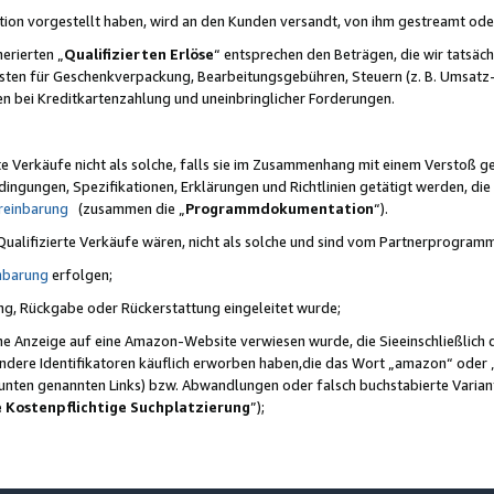
ktion vorgestellt haben, wird an den Kunden versandt, von ihm gestreamt od
erierten „
Qualifizierten Erlöse
“ entsprechen den Beträgen, die wir tatsäch
sten für Geschenkverpackung, Bearbeitungsgebühren, Steuern (z. B. Umsatz-
en bei Kreditkartenzahlung und uneinbringlicher Forderungen.
e Verkäufe nicht als solche, falls sie im Zusammenhang mit einem Verstoß 
ungen, Spezifikationen, Erklärungen und Richtlinien getätigt werden, die 
reinbarung
(zusammen die „
Programmdokumentation
“).
 Qualifizierte Verkäufe wären, nicht als solche und sind vom Partnerprogra
nbarung
erfolgen;
ung, Rückgabe oder Rückerstattung eingeleitet wurde;
ine Anzeige auf eine Amazon-Website verwiesen wurde, die Sieeinschließlich
ndere Identifikatoren käuflich erworben haben,die das Wort „amazon“ oder 
e unten genannten Links) bzw. Abwandlungen oder falsch buchstabierte Varia
e Kostenpflichtige Suchplatzierung
”);