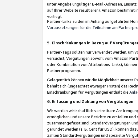
unter Angabe ungültiger E-Mail-Adressen, Einsatz
auf Ihrer Website resultieren). Amazon bestimmt i
vorliegt.
Partner-Links zu den im Anhang aufgeführten Hom
Voraussetzungen für die Teilnahme am Partnerp
5. Einschränkungen in Bezug auf Vergütunge
Partner-Tags sollten nur verwendet werden, um von 
versuchst, Vergütungen sowohl vom Amazon Partn
oder Kombination von Attributions-Links), könne
Partnerprogramm.
Gelegentlich können wir die Möglichkeit unsere
behält sich (ungeachtet etwaiger Fristen) das Rec
Einschränkungen für Vergütungen enthält die
Anla
6. Erfassung und Zahlung von Vergütungen
Wir werden wirtschaftlich vertretbare Anstrengu
ermöglichen und unsere Berichte zu erstellen und 
zusammengefasst sind. Standardvergütungen und s
gerundet werden (z. B. Cent für USD), können dazu
zahlen Standardvergütungen und spezielle Vergüt