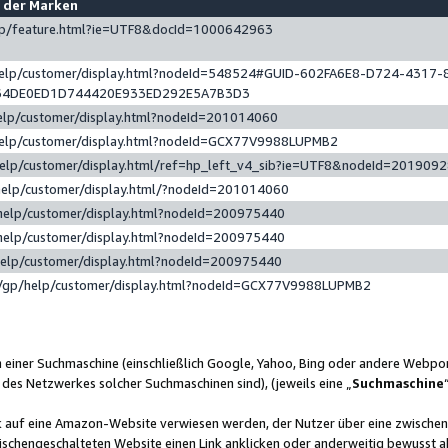
e der Marken
gp/feature.html?ie=UTF8&docId=1000642963
help/customer/display.html?nodeId=548524#GUID-602FA6E8-D724-4317-
64DE0ED1D744420E933ED292E5A7B3D3
elp/customer/display.html?nodeId=201014060
help/customer/display.html?nodeId=GCX77V9988LUPMB2
help/customer/display.html/ref=hp_left_v4_sib?ie=UTF8&nodeId=201909
help/customer/display.html/?nodeId=201014060
help/customer/display.html?nodeId=200975440
help/customer/display.html?nodeId=200975440
help/customer/display.html?nodeId=200975440
/gp/help/customer/display.html?nodeId=GCX77V9988LUPMB2
n einer Suchmaschine (einschließlich Google, Yahoo, Bing oder andere Webp
 des Netzwerkes solcher Suchmaschinen sind), (jeweils eine „
Suchmaschine
nk auf eine Amazon-Website verwiesen werden, der Nutzer über eine zwische
ischengeschalteten Website einen Link anklicken oder anderweitig bewusst a