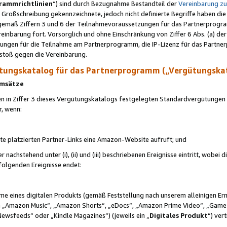
rammrichtlinien
“) sind durch Bezugnahme Bestandteil der
Vereinbarung z
Großschreibung gekennzeichnete, jedoch nicht definierte Begriffe haben die
 gemäß Ziffern 3 und 6 der Teilnahmevoraussetzungen für das Partnerprogram
nbarung fort. Vorsorglich und ohne Einschränkung von Ziffer 6 Abs. (a) der
ungen für die Teilnahme am Partnerprogramm, die IP-Lizenz für das Partner
rstoß gegen die Vereinbarung.
ungskatalog für das Partnerprogramm („Vergütungska
 Umsätze
n in Ziffer 3 dieses Vergütungskatalogs festgelegten Standardvergütungen v
r, wenn:
ite platzierten Partner-Links eine Amazon-Website aufruft; und
r nachstehend unter (i), (ii) und (iii) beschriebenen Ereignisse eintritt, wobe
 folgenden Ereignisse endet:
hme eines digitalen Produkts (gemäß Feststellung nach unserem alleinigen 
 „Amazon Music“, „Amazon Shorts“, „eDocs“, „Amazon Prime Video“, „Game
Newsfeeds“ oder „Kindle Magazines“) (jeweils ein „
Digitales Produkt
“) ver