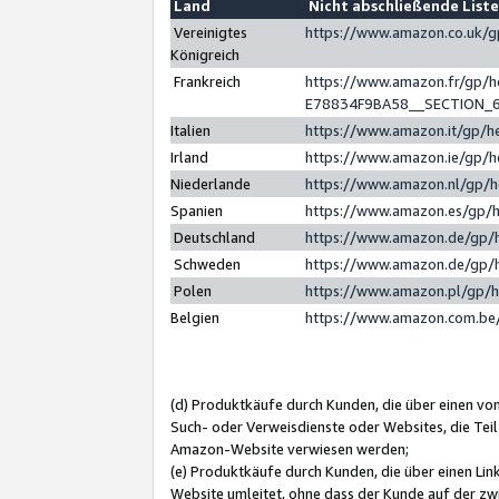
Land
Nicht abschließende List
Vereinigtes
https://www.amazon.co.uk/
Königreich
Frankreich
https://www.amazon.fr/gp/
E78834F9BA58__SECTION_
Italien
https://www.amazon.it/gp/h
Irland
https://www.amazon.ie/gp/
Niederlande
https://www.amazon.nl/gp/
Spanien
https://www.amazon.es/gp/
Deutschland
https://www.amazon.de/gp/
Schweden
https://www.amazon.de/gp/
Polen
https://www.amazon.pl/gp/
Belgien
https://www.amazon.com.be
(d) Produktkäufe durch Kunden, die über einen vo
Such- oder Verweisdienste oder Websites, die Teil
Amazon-Website verwiesen werden;
(e) Produktkäufe durch Kunden, die über einen Li
Website umleitet, ohne dass der Kunde auf der zw