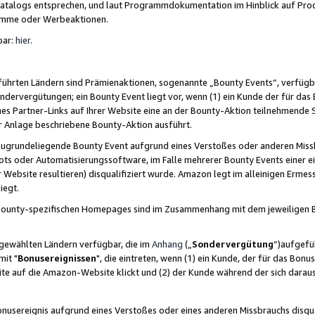
skatalogs entsprechen, und laut Programmdokumentation im Hinblick auf Pr
amme oder Werbeaktionen.
bar:
hier
.
führten Ländern sind Prämienaktionen, sogenannte „Bounty Events“, verfügb
Sondervergütungen; ein Bounty Event liegt vor, wenn (1) ein Kunde der für da
nes Partner-Links auf Ihrer Website eine an der Bounty-Aktion teilnehmende 
er Anlage beschriebene Bounty-Aktion ausführt.
ugrundeliegende Bounty Event aufgrund eines Verstoßes oder anderen Miss
ots oder Automatisierungssoftware, im Falle mehrerer Bounty Events einer e
r Website resultieren) disqualifiziert wurde. Amazon legt im alleinigen Ermess
iegt.
n Bounty-spezifischen Homepages sind im Zusammenhang mit dem jeweiligen
sgewählten Ländern verfügbar, die im
Anhang
(„
Sondervergütung
“)aufgefüh
it "
Bonusereignissen
", die eintreten, wenn (1) ein Kunde, der für das Bon
bsite auf die Amazon-Website klickt und (2) der Kunde während der sich dar
usereignis aufgrund eines Verstoßes oder eines anderen Missbrauchs disqua