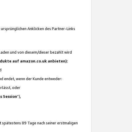
 ursprünglichen Anklicken des Partner-Links
laden und von diesem/dieser bezahlt wird
rodukte auf amazon.co.uk anbieten):
d
 und endet, wenn der Kunde entweder:
erlässt, oder
ls Session
“),
t spätestens 89 Tage nach seiner erstmaligen