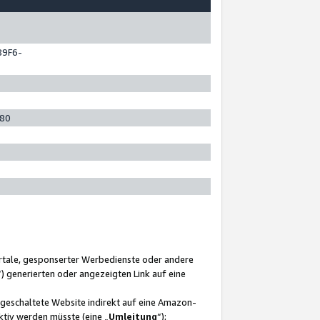
89F6-
280
ortale, gesponserter Werbedienste oder andere
“) generierten oder angezeigten Link auf eine
ngeschaltete Website indirekt auf eine Amazon-
ktiv werden müsste (eine „
Umleitung
“);