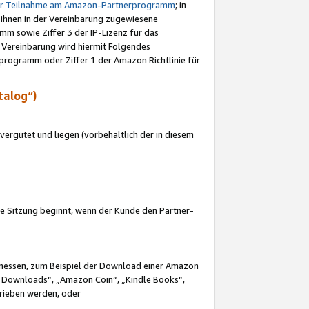
ur Teilnahme am Amazon-Partnerprogramm
; in
 ihnen in der Vereinbarung zugewiesene
m sowie Ziffer 3 der IP-Lizenz für das
 Vereinbarung wird hiermit Folgendes
programm oder Ziffer 1 der Amazon Richtlinie für
talog“)
ergütet und liegen (vorbehaltlich der in diesem
i die Sitzung beginnt, wenn der Kunde den Partner-
Ermessen, zum Beispiel der Download einer Amazon
 Downloads“, „Amazon Coin“, „Kindle Books“,
trieben werden, oder