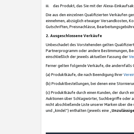
iii. das Produkt, das Sie mit der Alexa-Einkaufsa
Die aus den einzelnen Qualifizierten Verkäufen gen
einnehmen, abzüglich etwaiger Versandkosten, Ko
Gutschriften, Preisnachlässe, Bearbeitungsgebühr
2. Ausgeschlossene Verkäufe
Unbeschadet des Vorstehenden gelten Qualifiziert
Partnerprogramm oder andere Bestimmungen, Beding
einschließlich der jeweils aktuellen Fassung der
Ve
Ferner gelten folgende Verkäufe, die andernfalls
(a) Produktkäufe, die nach Beendigung Ihrer
Verei
(b) Produktbestellungen, bei denen eine Stornier
(c) Produktkäufe durch einen Kunden, der durch e
Auktionen über Schlagwörter, Suchbegriffe oder a
nicht abschließende Liste unserer Marken über di
und „kindel“) enthalten (jeweils eine „
Unzulässig