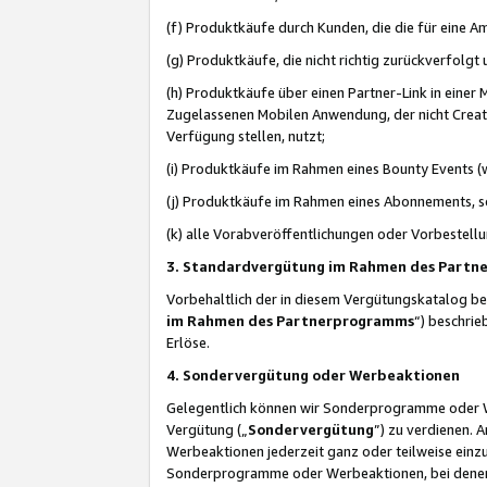
(f) Produktkäufe durch Kunden, die die für eine
(g) Produktkäufe, die nicht richtig zurückverfolg
(h) Produktkäufe über einen Partner-Link in einer
Zugelassenen Mobilen Anwendung, der nicht Creator
Verfügung stellen, nutzt;
(i) Produktkäufe im Rahmen eines Bounty Events (w
(j) Produktkäufe im Rahmen eines Abonnements, so
(k) alle Vorabveröffentlichungen oder Vorbestellu
3. Standardvergütung im Rahmen des Part
Vorbehaltlich der in diesem Vergütungskatalog b
im Rahmen des Partnerprogramms
“) beschri
Erlöse.
4. Sondervergütung oder Werbeaktionen
Gelegentlich können wir Sonderprogramme oder Wer
Vergütung („
Sondervergütung
”) zu verdienen. 
Werbeaktionen jederzeit ganz oder teilweise einz
Sonderprogramme oder Werbeaktionen, bei denen e