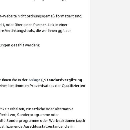
azon-Website nicht ordnungsgemäß formatiert sind;
, oder über einen Partner-Link in einer
e Verlinkungstools, die wir Ihnen ggf. zur
ütungen gezahlt werden);
 Ihnen die in der
Anlage
(„
Standardvergütung
ines bestimmten Prozentsatzes der Qualifizierten
eit erhalten, zusätzliche oder alternative
as Recht vor, Sonderprogramme oder
für alle Sonderprogramme oder Werbeaktionen (auch
lifizierende Ausschlusstatbestände, die im