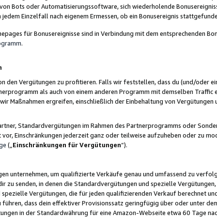
 von Bots oder Automatisierungssoftware, sich wiederholende Bonusereignisse
n jedem Einzelfall nach eigenem Ermessen, ob ein Bonusereignis stattgefund
epages für Bonusereignisse sind in Verbindung mit dem entsprechenden Bonu
rogramm
.
n
den Vergütungen zu profitieren. Falls wir feststellen, dass du (und/oder ein
erprogramm als auch von einem anderen Programm mit demselben Traffic ei
n wir Maßnahmen ergreifen, einschließlich der Einbehaltung von Vergütunge
r Partner, Standardvergütungen im Rahmen des Partnerprogramms oder Sonde
ht vor, Einschränkungen jederzeit ganz oder teilweise aufzuheben oder zu mod
ge
(„
Einschränkungen für Vergütungen
“).
ngen unternehmen, um qualifizierte Verkäufe genau und umfassend zu verfol
dir zu senden, in denen die Standardvergütungen und spezielle Vergütungen, 
pezielle Vergütungen, die für jeden qualifizierenden Verkauf berechnet un
 führen, dass dein effektiver Provisionssatz geringfügig über oder unter dem
ungen in der Standardwährung für eine Amazon-Webseite etwa 60 Tage nach