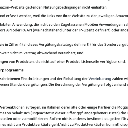
 Amazon-Website geltenden Nutzungsbedingungen nicht einhalten;
t und erfasst werden, weil die Links von Ihrer Website zu der jeweiligen Am
 Mobilen Anwendung, die nicht zu den Zugelassenen Mobilen Anwendungen zählt
s API oder PA API (wie nachstehend unter der IP-Lizenz definiert) oder ander
ie in Ziffer 4 (a) dieses Vergütungskatalogs definiert) (für das Sonderverg
weit nicht im Vertrag abweichend vereinbart, und
ngen von Produkten, die nicht auf einer Produkt-Listenseite verfügbar sind.
nerprogramms
eschriebenen Einschränkungen und der Einhaltung der
Vereinbarung
zahlen wir
ebenen Standardvergütungen. Die Berechnung der Vergütung erfolgt anhand e
beaktionen auflegen, im Rahmen derer alle oder einige Partner die Möglichk
Amazon behält sich (ungeachtet in dieser Ziffer ggf. angegebener Fristen) d
ustellen oder zu modifizieren. Sofern nichts anderes bestimmt ist, gelten 
s nicht um Produktverkäufe geht/nicht zu Produktverkäufen kommt) disqua