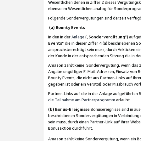
Wesentlichen denen in Ziffer 2 dieses Vergütung
ebenso im Wesentlichen analog für Sonderprogr
Folgende Sondervergütungen sind derzeit verfüg
(a) Bounty Events
In den in der
Anlage
(„
Sondervergütung
“) aufge
Events
“ die in dieser Ziffer 4 (a) beschriebenen 
anspruchsberechtigt sein muss, durch Anklicken ei
der Kunde in der entsprechenden Sitzung die in d
Amazon zahlt keine Sondervergütung, wenn das z
Angabe ungültiger E-Mail-Adressen, Einsatz von B
Bounty Events, die nicht aus Partner-Links auf Ihre
gegeben ist oder ein Verstoß oder Missbrauch vorl
Partner-Links auf die in der Anlage aufgeführte
die Teilnahme am Partnerprogramm
erlaubt.
(b) Bonus-Ereignisse
Bonusereignisse sind in au
beschriebenen Sondervergütungen in Verbindung m
sein muss, durch einen Partner-Link auf Ihrer We
Bonusaktion durchführt.
Amazon zahlt keine Sondervergütung, wenn ein Bon