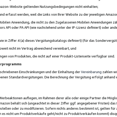
 Amazon-Website geltenden Nutzungsbedingungen nicht einhalten;
t und erfasst werden, weil die Links von Ihrer Website zu der jeweiligen Am
 Mobilen Anwendung, die nicht zu den Zugelassenen Mobilen Anwendungen zählt
s API oder PA API (wie nachstehend unter der IP-Lizenz definiert) oder ander
ie in Ziffer 4 (a) dieses Vergütungskatalogs definiert) (für das Sonderverg
weit nicht im Vertrag abweichend vereinbart, und
ngen von Produkten, die nicht auf einer Produkt-Listenseite verfügbar sind.
nerprogramms
eschriebenen Einschränkungen und der Einhaltung der
Vereinbarung
zahlen wir
ebenen Standardvergütungen. Die Berechnung der Vergütung erfolgt anhand e
beaktionen auflegen, im Rahmen derer alle oder einige Partner die Möglichk
Amazon behält sich (ungeachtet in dieser Ziffer ggf. angegebener Fristen) d
ustellen oder zu modifizieren. Sofern nichts anderes bestimmt ist, gelten 
s nicht um Produktverkäufe geht/nicht zu Produktverkäufen kommt) disqua