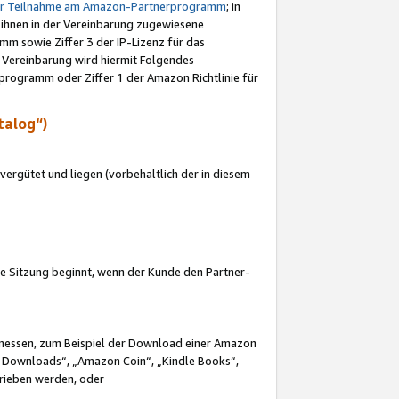
ur Teilnahme am Amazon-Partnerprogramm
; in
 ihnen in der Vereinbarung zugewiesene
m sowie Ziffer 3 der IP-Lizenz für das
 Vereinbarung wird hiermit Folgendes
programm oder Ziffer 1 der Amazon Richtlinie für
talog“)
ergütet und liegen (vorbehaltlich der in diesem
i die Sitzung beginnt, wenn der Kunde den Partner-
Ermessen, zum Beispiel der Download einer Amazon
 Downloads“, „Amazon Coin“, „Kindle Books“,
trieben werden, oder