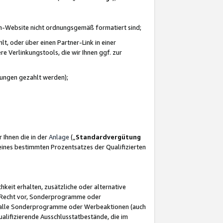
azon-Website nicht ordnungsgemäß formatiert sind;
, oder über einen Partner-Link in einer
e Verlinkungstools, die wir Ihnen ggf. zur
ütungen gezahlt werden);
 Ihnen die in der
Anlage
(„
Standardvergütung
ines bestimmten Prozentsatzes der Qualifizierten
eit erhalten, zusätzliche oder alternative
as Recht vor, Sonderprogramme oder
für alle Sonderprogramme oder Werbeaktionen (auch
lifizierende Ausschlusstatbestände, die im