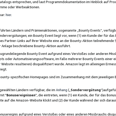
skatalogs entsprechen, und laut Programmdokumentation im Hinblick auf Pr
amme oder Werbeaktionen.
bar:
hier
.
führten Ländern sind Prämienaktionen, sogenannte „Bounty Events“, verfügb
Sondervergütungen; ein Bounty Event liegt vor, wenn (1) ein Kunde der für da
nes Partner-Links auf Ihrer Website eine an der Bounty-Aktion teilnehmende 
er Anlage beschriebene Bounty-Aktion ausführt.
ugrundeliegende Bounty Event aufgrund eines Verstoßes oder anderen Miss
ots oder Automatisierungssoftware, im Falle mehrerer Bounty Events einer e
r Website resultieren) disqualifiziert wurde. Amazon legt im alleinigen Ermess
iegt.
n Bounty-spezifischen Homepages sind im Zusammenhang mit dem jeweiligen
sgewählten Ländern verfügbar, die im
Anhang
(„
Sondervergütung
“)aufgefüh
it "
Bonusereignissen
", die eintreten, wenn (1) ein Kunde, der für das Bon
bsite auf die Amazon-Website klickt und (2) der Kunde während der sich dar
usereignis aufgrund eines Verstoßes oder eines anderen Missbrauchs disqua