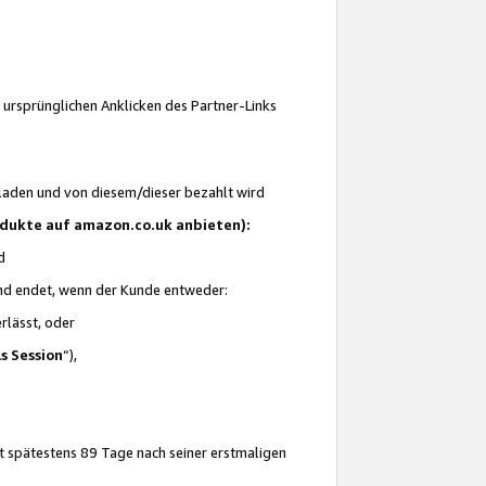
 ursprünglichen Anklicken des Partner-Links
laden und von diesem/dieser bezahlt wird
rodukte auf amazon.co.uk anbieten):
d
 und endet, wenn der Kunde entweder:
erlässt, oder
ls Session
“),
t spätestens 89 Tage nach seiner erstmaligen