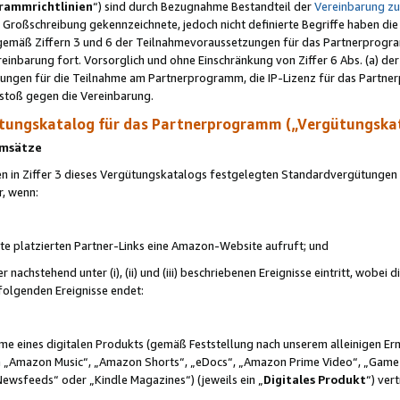
rammrichtlinien
“) sind durch Bezugnahme Bestandteil der
Vereinbarung z
Großschreibung gekennzeichnete, jedoch nicht definierte Begriffe haben die
 gemäß Ziffern 3 und 6 der Teilnahmevoraussetzungen für das Partnerprogram
nbarung fort. Vorsorglich und ohne Einschränkung von Ziffer 6 Abs. (a) der
ungen für die Teilnahme am Partnerprogramm, die IP-Lizenz für das Partner
rstoß gegen die Vereinbarung.
ungskatalog für das Partnerprogramm („Vergütungska
 Umsätze
n in Ziffer 3 dieses Vergütungskatalogs festgelegten Standardvergütungen v
r, wenn:
ite platzierten Partner-Links eine Amazon-Website aufruft; und
r nachstehend unter (i), (ii) und (iii) beschriebenen Ereignisse eintritt, wobe
 folgenden Ereignisse endet:
hme eines digitalen Produkts (gemäß Feststellung nach unserem alleinigen 
 „Amazon Music“, „Amazon Shorts“, „eDocs“, „Amazon Prime Video“, „Game
Newsfeeds“ oder „Kindle Magazines“) (jeweils ein „
Digitales Produkt
“) ver