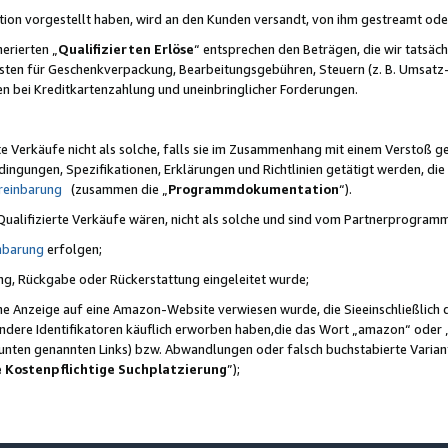
ktion vorgestellt haben, wird an den Kunden versandt, von ihm gestreamt od
erierten „
Qualifizierten Erlöse
“ entsprechen den Beträgen, die wir tatsäch
sten für Geschenkverpackung, Bearbeitungsgebühren, Steuern (z. B. Umsatz-
en bei Kreditkartenzahlung und uneinbringlicher Forderungen.
e Verkäufe nicht als solche, falls sie im Zusammenhang mit einem Verstoß 
ungen, Spezifikationen, Erklärungen und Richtlinien getätigt werden, die 
reinbarung
(zusammen die „
Programmdokumentation
“).
 Qualifizierte Verkäufe wären, nicht als solche und sind vom Partnerprogra
nbarung
erfolgen;
ung, Rückgabe oder Rückerstattung eingeleitet wurde;
ine Anzeige auf eine Amazon-Website verwiesen wurde, die Sieeinschließlich
ndere Identifikatoren käuflich erworben haben,die das Wort „amazon“ oder 
e unten genannten Links) bzw. Abwandlungen oder falsch buchstabierte Varia
e Kostenpflichtige Suchplatzierung
”);