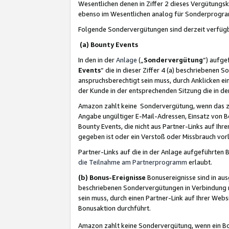
Wesentlichen denen in Ziffer 2 dieses Vergütung
ebenso im Wesentlichen analog für Sonderprogr
Folgende Sondervergütungen sind derzeit verfüg
(a) Bounty Events
In den in der
Anlage
(„
Sondervergütung
“) aufge
Events
“ die in dieser Ziffer 4 (a) beschriebenen 
anspruchsberechtigt sein muss, durch Anklicken ei
der Kunde in der entsprechenden Sitzung die in d
Amazon zahlt keine Sondervergütung, wenn das z
Angabe ungültiger E-Mail-Adressen, Einsatz von B
Bounty Events, die nicht aus Partner-Links auf Ihre
gegeben ist oder ein Verstoß oder Missbrauch vorl
Partner-Links auf die in der Anlage aufgeführte
die Teilnahme am Partnerprogramm
erlaubt.
(b) Bonus-Ereignisse
Bonusereignisse sind in au
beschriebenen Sondervergütungen in Verbindung m
sein muss, durch einen Partner-Link auf Ihrer We
Bonusaktion durchführt.
Amazon zahlt keine Sondervergütung, wenn ein Bon