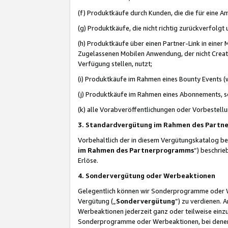
(f) Produktkäufe durch Kunden, die die für eine
(g) Produktkäufe, die nicht richtig zurückverfolg
(h) Produktkäufe über einen Partner-Link in einer
Zugelassenen Mobilen Anwendung, der nicht Creator
Verfügung stellen, nutzt;
(i) Produktkäufe im Rahmen eines Bounty Events (w
(j) Produktkäufe im Rahmen eines Abonnements, so
(k) alle Vorabveröffentlichungen oder Vorbestellu
3. Standardvergütung im Rahmen des Part
Vorbehaltlich der in diesem Vergütungskatalog b
im Rahmen des Partnerprogramms
“) beschri
Erlöse.
4. Sondervergütung oder Werbeaktionen
Gelegentlich können wir Sonderprogramme oder Wer
Vergütung („
Sondervergütung
”) zu verdienen. 
Werbeaktionen jederzeit ganz oder teilweise einz
Sonderprogramme oder Werbeaktionen, bei denen e