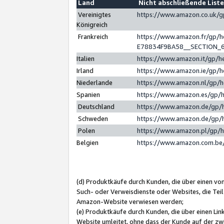
Land
Nicht abschließende List
Vereinigtes
https://www.amazon.co.uk/
Königreich
Frankreich
https://www.amazon.fr/gp/
E78834F9BA58__SECTION_
Italien
https://www.amazon.it/gp/h
Irland
https://www.amazon.ie/gp/
Niederlande
https://www.amazon.nl/gp/
Spanien
https://www.amazon.es/gp/
Deutschland
https://www.amazon.de/gp/
Schweden
https://www.amazon.de/gp/
Polen
https://www.amazon.pl/gp/
Belgien
https://www.amazon.com.be
(d) Produktkäufe durch Kunden, die über einen vo
Such- oder Verweisdienste oder Websites, die Teil
Amazon-Website verwiesen werden;
(e) Produktkäufe durch Kunden, die über einen Li
Website umleitet, ohne dass der Kunde auf der zw