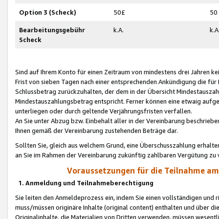
Option 3 (Scheck)
50£
50
Bearbeitungsgebühr
k.A.
k.A
Scheck
Sind auf Ihrem Konto für einen Zeitraum von mindestens drei Jahren kein
Frist von sieben Tagen nach einer entsprechenden Ankündigung die für
Schlussbetrag zurückzuhalten, der dem in der Übersicht Mindestausz
Mindestauszahlungsbetrag entspricht. Ferner können eine etwaig aufg
unterliegen oder durch geltende Verjährungsfristen verfallen.
An Sie unter Abzug bzw. Einbehalt aller in der Vereinbarung beschrieb
Ihnen gemäß der Vereinbarung zustehenden Beträge dar.
Sollten Sie, gleich aus welchem Grund, eine Überschusszahlung erhalte
an Sie im Rahmen der Vereinbarung zukünftig zahlbaren Vergütung zu 
Voraussetzungen für die Teilnahme a
1. Anmeldung und Teilnahmeberechtigung
Sie leiten den Anmeldeprozess ein, indem Sie einen vollständigen und 
muss/müssen originäre Inhalte (original content) enthalten und über d
Originalinhalte, die Materialien von Dritten verwenden, müssen wese