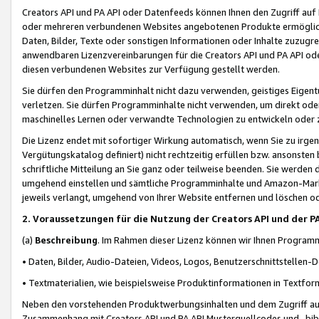
Creators API und PA API oder Datenfeeds können Ihnen den Zugriff auf D
oder mehreren verbundenen Websites angebotenen Produkte ermögliche
Daten, Bilder, Texte oder sonstigen Informationen oder Inhalte zuzugre
anwendbaren Lizenzvereinbarungen für die Creators API und PA API od
diesen verbundenen Websites zur Verfügung gestellt werden.
Sie dürfen den Programminhalt nicht dazu verwenden, geistiges Eigent
verletzen. Sie dürfen Programminhalte nicht verwenden, um direkt ode
maschinelles Lernen oder verwandte Technologien zu entwickeln oder zu
Die Lizenz endet mit sofortiger Wirkung automatisch, wenn Sie zu irg
Vergütungskatalog definiert) nicht rechtzeitig erfüllen bzw. ansonsten
schriftliche Mitteilung an Sie ganz oder teilweise beenden. Sie werden
umgehend einstellen und sämtliche Programminhalte und Amazon-Marke
jeweils verlangt, umgehend von Ihrer Website entfernen und löschen od
2. Voraussetzungen für die Nutzung der Creators API und der P
(a)
Beschreibung
. Im Rahmen dieser Lizenz können wir Ihnen Programmi
• Daten, Bilder, Audio-Dateien, Videos, Logos, Benutzerschnittstellen-
• Textmaterialien, wie beispielsweise Produktinformationen in Textfor
Neben den vorstehenden Produktwerbungsinhalten und dem Zugriff auf 
Zusammenhang mit Creators API und PA API Musterquellcodes und -bibli