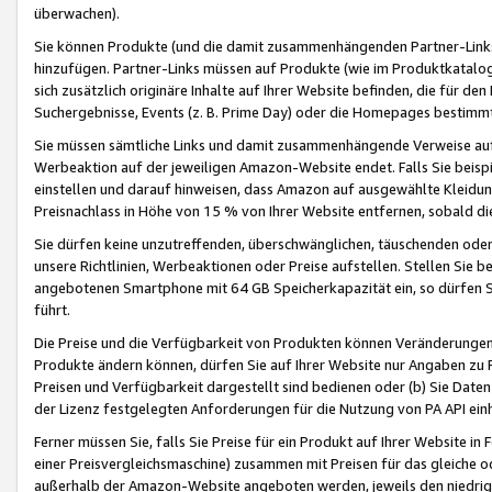
überwachen).
Sie können Produkte (und die damit zusammenhängenden Partner-Links)
hinzufügen. Partner-Links müssen auf Produkte (wie im Produktkatalog de
sich zusätzlich originäre Inhalte auf Ihrer Website befinden, die für 
Suchergebnisse, Events (z. B. Prime Day) oder die Homepages bestimmte
Sie müssen sämtliche Links und damit zusammenhängende Verweise auf z
Werbeaktion auf der jeweiligen Amazon-Website endet. Falls Sie beisp
einstellen und darauf hinweisen, dass Amazon auf ausgewählte Kleidun
Preisnachlass in Höhe von 15 % von Ihrer Website entfernen, sobald di
Sie dürfen keine unzutreffenden, überschwänglichen, täuschenden od
unsere Richtlinien, Werbeaktionen oder Preise aufstellen. Stellen Sie 
angebotenen Smartphone mit 64 GB Speicherkapazität ein, so dürfen S
führt.
Die Preise und die Verfügbarkeit von Produkten können Veränderungen 
Produkte ändern können, dürfen Sie auf Ihrer Website nur Angaben zu P
Preisen und Verfügbarkeit dargestellt sind bedienen oder (b) Sie Daten
der Lizenz festgelegten Anforderungen für die Nutzung von PA API einh
Ferner müssen Sie, falls Sie Preise für ein Produkt auf Ihrer Website in 
einer Preisvergleichsmaschine) zusammen mit Preisen für das gleiche o
außerhalb der Amazon-Website angeboten werden, jeweils den niedrigst