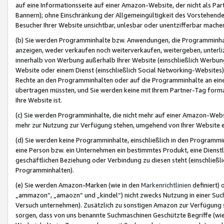
auf eine Informationsseite auf einer Amazon-Website, der nicht als Part
Bannern); ohne Einschränkung der Allgemeingültigkeit des Vorstehende
Besucher Ihrer Website unsichtbar, unlesbar oder unentzifferbar mache
(b) Sie werden Programminhalte bzw. Anwendungen, die Programminhalt
anzeigen, weder verkaufen noch weiterverkaufen, weitergeben, unterli
innerhalb von Werbung außerhalb Ihrer Website (einschließlich Werbun
Website oder einem Dienst (einschließlich Social Networking-Website
Rechte an den Programminhalten oder auf die Programminhalte an eine a
übertragen müssten, und Sie werden keine mit Ihrem Partner-Tag formati
Ihre Website ist.
(c) Sie werden Programminhalte, die nicht mehr auf einer Amazon-Websit
mehr zur Nutzung zur Verfügung stehen, umgehend von Ihrer Website e
(d) Sie werden keine Programminhalte, einschließlich in den Programmin
eine Person bzw. ein Unternehmen ein bestimmtes Produkt, eine Dienstle
geschäftlichen Beziehung oder Verbindung zu diesen steht (einschließli
Programminhalten).
(e) Sie werden Amazon-Marken (wie in den
Markenrichtlinien
definiert) 
„ammazon“, „amaozn“ und „kindel“) nicht zwecks Nutzung in einer Suc
Versuch unternehmen). Zusätzlich zu sonstigen Amazon zur Verfügung 
sorgen, dass von uns benannte Suchmaschinen Geschützte Begriffe (wie 