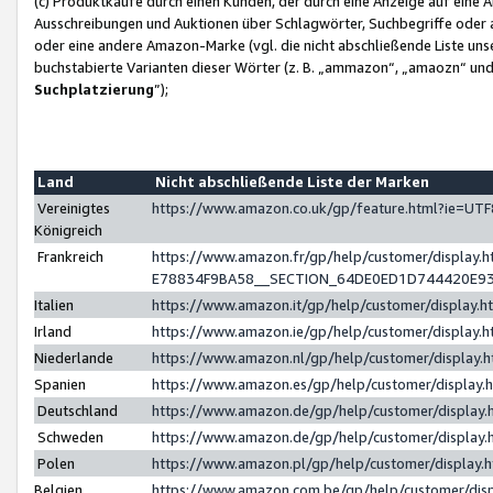
(c) Produktkäufe durch einen Kunden, der durch eine Anzeige auf eine 
Ausschreibungen und Auktionen über Schlagwörter, Suchbegriffe oder 
oder eine andere Amazon-Marke (vgl. die nicht abschließende Liste un
buchstabierte Varianten dieser Wörter (z. B. „ammazon“, „amaozn“ und „
Suchplatzierung
”);
Land
Nicht abschließende Liste der Marken
Vereinigtes
https://www.amazon.co.uk/gp/feature.html?ie=U
Königreich
Frankreich
https://www.amazon.fr/gp/help/customer/displa
E78834F9BA58__SECTION_64DE0ED1D744420E9
Italien
https://www.amazon.it/gp/help/customer/display
Irland
https://www.amazon.ie/gp/help/customer/displa
Niederlande
https://www.amazon.nl/gp/help/customer/display
Spanien
https://www.amazon.es/gp/help/customer/display
Deutschland
https://www.amazon.de/gp/help/customer/displa
Schweden
https://www.amazon.de/gp/help/customer/displa
Polen
https://www.amazon.pl/gp/help/customer/display
Belgien
https://www.amazon.com.be/gp/help/customer/d