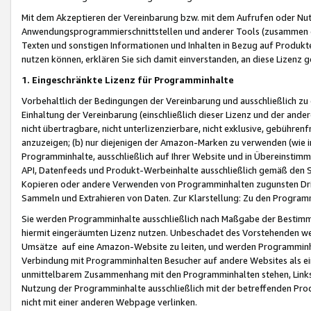
Mit dem Akzeptieren der Vereinbarung bzw. mit dem Aufrufen oder Nutz
Anwendungsprogrammierschnittstellen und anderer Tools (zusammen die
Texten und sonstigen Informationen und Inhalten in Bezug auf Produkte
nutzen können, erklären Sie sich damit einverstanden, an diese Lizenz 
1. Eingeschränkte Lizenz für Programminhalte
Vorbehaltlich der Bedingungen der Vereinbarung und ausschließlich z
Einhaltung der Vereinbarung (einschließlich dieser Lizenz und der ande
nicht übertragbare, nicht unterlizenzierbare, nicht exklusive, gebühren
anzuzeigen; (b) nur diejenigen der Amazon-Marken zu verwenden (wie in 
Programminhalte, ausschließlich auf Ihrer Website und in Übereinstimmu
API, Datenfeeds und Produkt-Werbeinhalte ausschließlich gemäß den Spe
Kopieren oder andere Verwenden von Programminhalten zugunsten Dri
Sammeln und Extrahieren von Daten. Zur Klarstellung: Zu den Program
Sie werden Programminhalte ausschließlich nach Maßgabe der Besti
hiermit eingeräumten Lizenz nutzen. Unbeschadet des Vorstehenden we
Umsätze auf eine Amazon-Website zu leiten, und werden Programminhal
Verbindung mit Programminhalten Besucher auf andere Websites als ein
unmittelbarem Zusammenhang mit den Programminhalten stehen, Links z
Nutzung der Programminhalte ausschließlich mit der betreffenden Pr
nicht mit einer anderen Webpage verlinken.