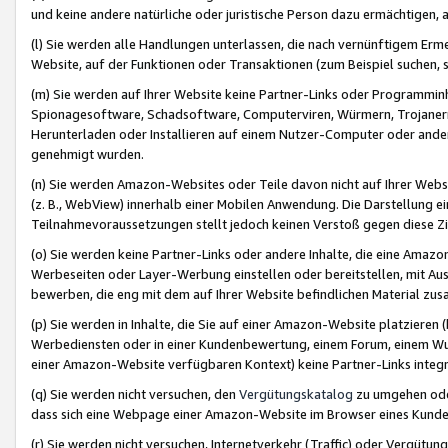
und keine andere natürliche oder juristische Person dazu ermächtigen, a
(l) Sie werden alle Handlungen unterlassen, die nach vernünftigem Erme
Website, auf der Funktionen oder Transaktionen (zum Beispiel suchen, s
(m) Sie werden auf Ihrer Website keine Partner-Links oder Programmin
Spionagesoftware, Schadsoftware, Computerviren, Würmern, Trojaner
Herunterladen oder Installieren auf einem Nutzer-Computer oder ande
genehmigt wurden.
(n) Sie werden Amazon-Websites oder Teile davon nicht auf Ihrer Websi
(z. B., WebView) innerhalb einer Mobilen Anwendung. Die Darstellung ein
Teilnahmevoraussetzungen stellt jedoch keinen Verstoß gegen diese Zif
(o) Sie werden keine Partner-Links oder andere Inhalte, die eine Am
Werbeseiten oder Layer-Werbung einstellen oder bereitstellen, mit Au
bewerben, die eng mit dem auf Ihrer Website befindlichen Material z
(p) Sie werden in Inhalte, die Sie auf einer Amazon-Website platzier
Werbediensten oder in einer Kundenbewertung, einem Forum, einem Wun
einer Amazon-Website verfügbaren Kontext) keine Partner-Links integr
(q) Sie werden nicht versuchen, den
Vergütungskatalog
zu umgehen oder
dass sich eine Webpage einer Amazon-Website im Browser eines Kunden 
(r) Sie werden nicht versuchen, Internetverkehr (Traffic) oder Vergü