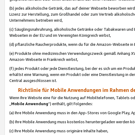
(b) jedes alkoholische Getränk, das auf deiner Webseite beworben wird
Lizenz zur Herstellung, zum Großhandel oder zum Vertrieb alkoholisch
Unternehmens betrieben wird,
(c) Säuglingsnahruhrung, alkoholische Getränke oder Tabakwaren und E
Webseiten in der EU und im Vereinigten Königreich wirbst,
(d) pflanzliche Raucherprodukte, wenn du für die Amazon-Webseite in B
(e) Produkte ohne medizinischen Verwendungszweck gemäß Anhang XVI 
Amazon-Webseite in Frankreich wirbst,
(f) jedes Produkt oder jede Dienstleistung, bei der es sich um ein Prod
erhältst eine Warnung, wenn ein Produkt oder eine Dienstleistung in de
Central ausgeschlossen ist.
Richtlinie für Mobile Anwendungen im Rahmen de
Wenn Ihre Website eine für die Nutzung auf Mobiltelefonen, Tablets 
„
Mobile Anwendung
“) enthält, gilt Folgendes:
(a) Ihre Mobile Anwendung muss in den App-Stores von Google Play, A
(b) Ihre Mobile Anwendung muss kostenlos heruntergeladen werden könn
(c) Ihre Mobile Anwendung muss originäre Inhalte haben,