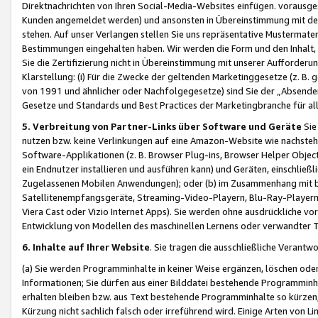
Direktnachrichten von Ihren Social-Media-Websites einfügen. vorausg
Kunden angemeldet werden) und ansonsten in Übereinstimmung mit der
stehen. Auf unser Verlangen stellen Sie uns repräsentative Mustermater
Bestimmungen eingehalten haben. Wir werden die Form und den Inhalt, di
Sie die Zertifizierung nicht in Übereinstimmung mit unserer Aufforderu
Klarstellung: (i) Für die Zwecke der geltenden Marketinggesetze (z. 
von 1991 und ähnlicher oder Nachfolgegesetze) sind Sie der „Absender“ j
Gesetze und Standards und Best Practices der Marketingbranche für 
5. Verbreitung von Partner-Links über Software und Geräte
Sie
nutzen bzw. keine Verlinkungen auf eine Amazon-Website wie nachsteh
Software-Applikationen (z. B. Browser Plug-ins, Browser Helper Objec
ein Endnutzer installieren und ausführen kann) und Geräten, einschlie
Zugelassenen Mobilen Anwendungen); oder (b) im Zusammenhang mit bzw.
Satellitenempfangsgeräte, Streaming-Video-Playern, Blu-Ray-Playern 
Viera Cast oder Vizio Internet Apps). Sie werden ohne ausdrückliche v
Entwicklung von Modellen des maschinellen Lernens oder verwandter 
6. Inhalte auf Ihrer Website
. Sie tragen die ausschließliche Verantwo
(a) Sie werden Programminhalte in keiner Weise ergänzen, löschen oder
Informationen; Sie dürfen aus einer Bilddatei bestehende Programminhal
erhalten bleiben bzw. aus Text bestehende Programminhalte so kürzen, 
Kürzung nicht sachlich falsch oder irreführend wird. Einige Arten von L