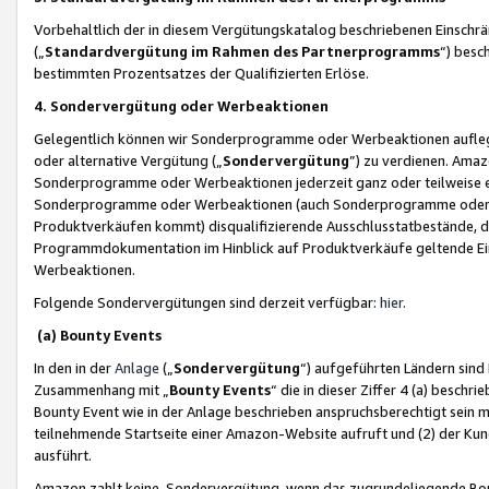
Vorbehaltlich der in diesem Vergütungskatalog beschriebenen Einschr
(„
Standardvergütung im Rahmen des Partnerprogramms
“) besc
bestimmten Prozentsatzes der Qualifizierten Erlöse.
4. Sondervergütung oder Werbeaktionen
Gelegentlich können wir Sonderprogramme oder Werbeaktionen auflegen,
oder alternative Vergütung („
Sondervergütung
”) zu verdienen. Amazo
Sonderprogramme oder Werbeaktionen jederzeit ganz oder teilweise einz
Sonderprogramme oder Werbeaktionen (auch Sonderprogramme oder We
Produktverkäufen kommt) disqualifizierende Ausschlusstatbestände, di
Programmdokumentation im Hinblick auf Produktverkäufe geltende E
Werbeaktionen.
Folgende Sondervergütungen sind derzeit verfügbar:
hier
.
(a) Bounty Events
In den in der
Anlage
(„
Sondervergütung
“) aufgeführten Ländern sind
Zusammenhang mit „
Bounty Events
“ die in dieser Ziffer 4 (a) besch
Bounty Event wie in der Anlage beschrieben anspruchsberechtigt sein mu
teilnehmende Startseite einer Amazon-Website aufruft und (2) der Kun
ausführt.
Amazon zahlt keine Sondervergütung, wenn das zugrundeliegende Boun