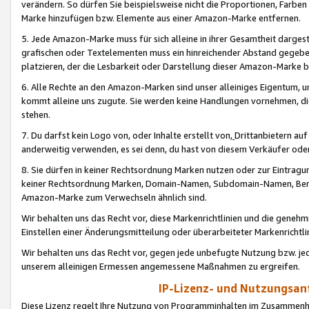
verändern. So dürfen Sie beispielsweise nicht die Proportionen, Farb
Marke hinzufügen bzw. Elemente aus einer Amazon-Marke entfernen.
5. Jede Amazon-Marke muss für sich alleine in ihrer Gesamtheit darge
grafischen oder Textelementen muss ein hinreichender Abstand gegebe
platzieren, der die Lesbarkeit oder Darstellung dieser Amazon-Marke b
6. Alle Rechte an den Amazon-Marken sind unser alleiniges Eigentum, 
kommt alleine uns zugute. Sie werden keine Handlungen vornehmen, 
stehen.
7. Du darfst kein Logo von, oder Inhalte erstellt von,
Drittanbietern au
anderweitig verwenden, es sei denn, du hast von diesem Verkäufer oder
8. Sie dürfen in keiner Rechtsordnung Marken nutzen oder zur Eintragu
keiner Rechtsordnung Marken, Domain-Namen, Subdomain-Namen, Benu
Amazon-Marke zum Verwechseln ähnlich sind.
Wir behalten uns das Recht vor, diese Markenrichtlinien und die gene
Einstellen einer Änderungsmitteilung oder überarbeiteter Markenricht
Wir behalten uns das Recht vor, gegen jede unbefugte Nutzung bzw. jede 
unserem alleinigen Ermessen angemessene Maßnahmen zu ergreifen.
IP-Lizenz- und Nutzungsan
Diese Lizenz regelt Ihre Nutzung von Programminhalten im Zusammen