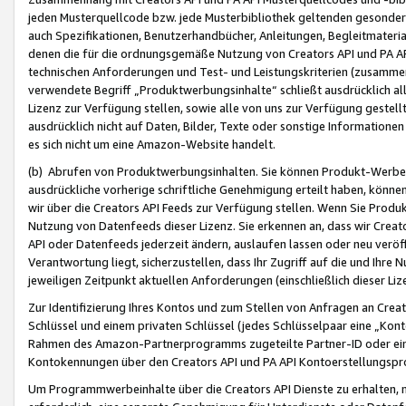
jeden Musterquellcode bzw. jede Musterbibliothek geltenden gesonder
auch Spezifikationen, Benutzerhandbücher, Anleitungen, Begleitmaterial
denen die für die ordnungsgemäße Nutzung von Creators API und PA A
technischen Anforderungen und Test- und Leistungskriterien (zusammen
verwendete Begriff „Produktwerbungsinhalte“ schließt ausdrücklich al
Lizenz zur Verfügung stellen, sowie alle von uns zur Verfügung gestel
ausdrücklich nicht auf Daten, Bilder, Texte oder sonstige Informatione
es sich nicht um eine Amazon-Website handelt.
(b) Abrufen von Produktwerbungsinhalten. Sie können Produkt-Werbein
ausdrückliche vorherige schriftliche Genehmigung erteilt haben, könn
wir über die Creators API Feeds zur Verfügung stellen. Wenn Sie Produk
Nutzung von Datenfeeds dieser Lizenz. Sie erkennen an, dass wir Creat
API oder Datenfeeds jederzeit ändern, auslaufen lassen oder neu veröffe
Verantwortung liegt, sicherzustellen, dass Ihr Zugriff auf die und Ihr
jeweiligen Zeitpunkt aktuellen Anforderungen (einschließlich dieser Liz
Zur Identifizierung Ihres Kontos und zum Stellen von Anfragen an Crea
Schlüssel und einem privaten Schlüssel (jedes Schlüsselpaar eine „Kon
Rahmen des Amazon-Partnerprogramms zugeteilte Partner-ID oder ein
Kontokennungen über den Creators API und PA API Kontoerstellungspro
Um Programmwerbeinhalte über die Creators API Dienste zu erhalten, m