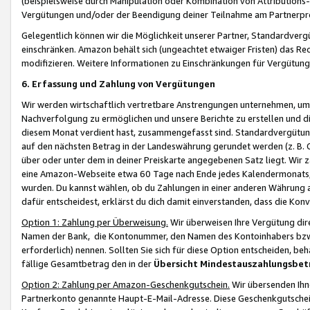
(beispielsweise durch Manipulation oder Kombination von Attributions-
Vergütungen und/oder der Beendigung deiner Teilnahme am Partnerp
Gelegentlich können wir die Möglichkeit unserer Partner, Standardv
einschränken. Amazon behält sich (ungeachtet etwaiger Fristen) das Re
modifizieren. Weitere Informationen zu Einschränkungen für Vergütung
6. Erfassung und Zahlung von Vergütungen
Wir werden wirtschaftlich vertretbare Anstrengungen unternehmen, um 
Nachverfolgung zu ermöglichen und unsere Berichte zu erstellen und di
diesem Monat verdient hast, zusammengefasst sind. Standardvergütung
auf den nächsten Betrag in der Landeswährung gerundet werden (z. B. C
über oder unter dem in deiner Preiskarte angegebenen Satz liegt. Wir
eine Amazon-Webseite etwa 60 Tage nach Ende jedes Kalendermonats, i
wurden. Du kannst wählen, ob du Zahlungen in einer anderen Währung
dafür entscheidest, erklärst du dich damit einverstanden, dass die K
Option 1: Zahlung per Überweisung.
Wir überweisen Ihre Vergütung dir
Namen der Bank, die Kontonummer, den Namen des Kontoinhabers bzw. a
erforderlich) nennen. Sollten Sie sich für diese Option entscheiden, be
fällige Gesamtbetrag den in der
Übersicht Mindestauszahlungsbet
Option 2: Zahlung per Amazon-Geschenkgutschein.
Wir übersenden Ihne
Partnerkonto genannte Haupt-E-Mail-Adresse. Diese Geschenkgutschei