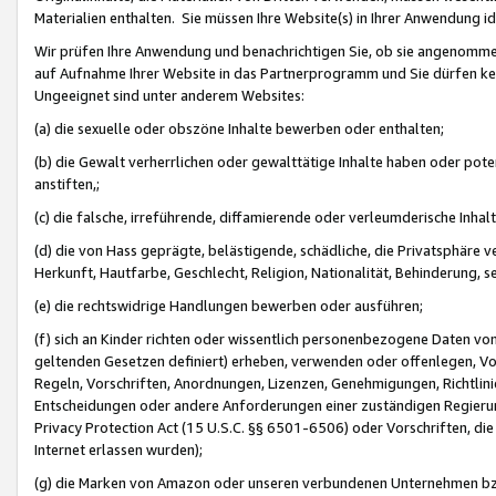
Materialien enthalten. Sie müssen Ihre Website(s) in Ihrer Anwendung ide
Wir prüfen Ihre Anwendung und benachrichtigen Sie, ob sie angenommen
auf Aufnahme Ihrer Website in das Partnerprogramm und Sie dürfen kei
Ungeeignet sind unter anderem Websites:
(a) die sexuelle oder obszöne Inhalte bewerben oder enthalten;
(b) die Gewalt verherrlichen oder gewalttätige Inhalte haben oder pot
anstiften,;
(c) die falsche, irreführende, diffamierende oder verleumderische Inha
(d) die von Hass geprägte, belästigende, schädliche, die Privatsphäre v
Herkunft, Hautfarbe, Geschlecht, Religion, Nationalität, Behinderung, 
(e) die rechtswidrige Handlungen bewerben oder ausführen;
(f) sich an Kinder richten oder wissentlich personenbezogene Daten vo
geltenden Gesetzen definiert) erheben, verwenden oder offenlegen, Vo
Regeln, Vorschriften, Anordnungen, Lizenzen, Genehmigungen, Richtlini
Entscheidungen oder andere Anforderungen einer zuständigen Regierung
Privacy Protection Act (15 U.S.C. §§ 6501-6506) oder Vorschriften, di
Internet erlassen wurden);
(g) die Marken von Amazon oder unseren verbundenen Unternehmen b