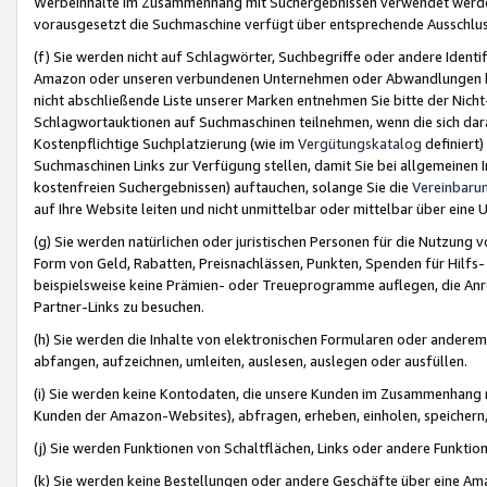
Werbeinhalte im Zusammenhang mit Suchergebnissen verwendet werden,
vorausgesetzt die Suchmaschine verfügt über entsprechende Ausschlu
(f) Sie werden nicht auf Schlagwörter, Suchbegriffe oder andere Ident
Amazon oder unseren verbundenen Unternehmen oder Abwandlungen bzw
nicht abschließende Liste unserer Marken entnehmen Sie bitte der Nich
Schlagwortauktionen auf Suchmaschinen teilnehmen, wenn die sich da
Kostenpflichtige Suchplatzierung (wie im
Vergütungskatalog
definiert
Suchmaschinen Links zur Verfügung stellen, damit Sie bei allgemeinen I
kostenfreien Suchergebnissen) auftauchen, solange Sie die
Vereinbaru
auf Ihre Website leiten und nicht unmittelbar oder mittelbar über eine
(g) Sie werden natürlichen oder juristischen Personen für die Nutzung 
Form von Geld, Rabatten, Preisnachlässen, Punkten, Spenden für Hilfs
beispielsweise keine Prämien- oder Treueprogramme auflegen, die Anrei
Partner-Links zu besuchen.
(h) Sie werden die Inhalte von elektronischen Formularen oder anderem M
abfangen, aufzeichnen, umleiten, auslesen, auslegen oder ausfüllen.
(i) Sie werden keine Kontodaten, die unsere Kunden im Zusammenhang 
Kunden der Amazon-Websites), abfragen, erheben, einholen, speichern,
(j) Sie werden Funktionen von Schaltflächen, Links oder andere Funkti
(k) Sie werden keine Bestellungen oder andere Geschäfte über eine Ama