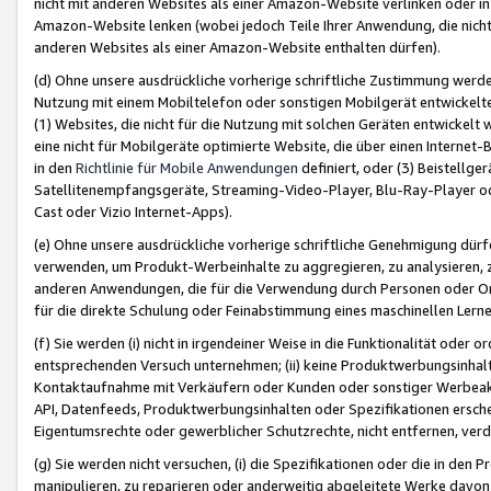
nicht mit anderen Websites als einer Amazon-Website verlinken oder i
Amazon-Website lenken (wobei jedoch Teile Ihrer Anwendung, die nich
anderen Websites als einer Amazon-Website enthalten dürfen).
(d) Ohne unsere ausdrückliche vorherige schriftliche Zustimmung werd
Nutzung mit einem Mobiltelefon oder sonstigen Mobilgerät entwickelt
(1) Websites, die nicht für die Nutzung mit solchen Geräten entwickelt
eine nicht für Mobilgeräte optimierte Website, die über einen Interne
in den
Richtlinie für Mobile Anwendungen
definiert, oder (3) Beistellge
Satellitenempfangsgeräte, Streaming-Video-Player, Blu-Ray-Player ode
Cast oder Vizio Internet-Apps).
(e) Ohne unsere ausdrückliche vorherige schriftliche Genehmigung dürfe
verwenden, um Produkt-Werbeinhalte zu aggregieren, zu analysieren, 
anderen Anwendungen, die für die Verwendung durch Personen oder Or
für die direkte Schulung oder Feinabstimmung eines maschinellen Lern
(f) Sie werden (i) nicht in irgendeiner Weise in die Funktionalität ode
entsprechenden Versuch unternehmen; (ii) keine Produktwerbungsinha
Kontaktaufnahme mit Verkäufern oder Kunden oder sonstiger Werbeaktiv
API, Datenfeeds, Produktwerbungsinhalten oder Spezifikationen erschei
Eigentumsrechte oder gewerblicher Schutzrechte, nicht entfernen, verd
(g) Sie werden nicht versuchen, (i) die Spezifikationen oder die in de
manipulieren, zu reparieren oder anderweitig abgeleitete Werke davon z