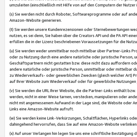
umzuleiten (einschließlich mit Hilfe von auf den Computern der Nutzer i
(s) Sie werden nicht durch Roboter, Softwareprogramme oder auf andere
Amazon-Website generieren.
(t) Sie werden unsere Kundenrezensionen oder Sternebewertungen wed
nutzen, es sei denn, Sie haben über die Creators API und die PA API e
erfüllen die in der Lizenz beschriebenen Voraussetzungen für die Nutzu
(u) Sie werden weder unmittelbar noch mittelbar über Partner-Links P
oder zu Nutzung durch eine andere natürliche oder juristische Person,
Geschäftspartnern nicht gestatten bzw. diese nicht dazu auffordern od
andere natürliche oder juristische Person, unmittelbar oder mittelbar
zu Wiederverkaufs- oder gewerblichen Zwecken (gleich welcher Art) 
auf Ihrer Website zum Wiederverkauf oder für gewerbliche Nutzungen 
(v) Sie werden die URL Ihrer Website, die die Partner-Links enthält b
werden, nicht in einer Weise tarnen, verstecken, manipulieren oder and
nicht mit angemessenem Aufwand in der Lage sind, die Website oder A
Links eine Amazon-Website aufruft.
(w) Sie werden keine Link-Verkürzungen, Schaltflächen, Hyperlinks ode
dahingehend hervorrufen, dass Sie auf eine Amazon-Website verlinken
(x) Auf unser Verlangen hin legen Sie uns eine schriftliche Bestätigung