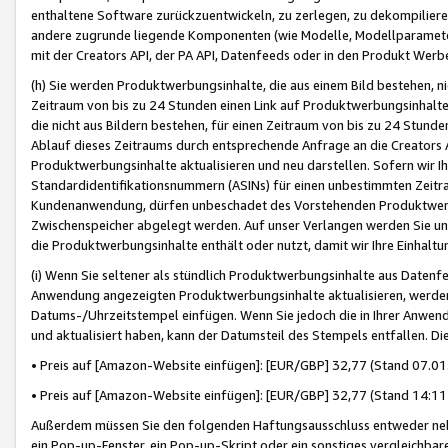
enthaltene Software zurückzuentwickeln, zu zerlegen, zu dekompilier
andere zugrunde liegende Komponenten (wie Modelle, Modellparameter
mit der Creators API, der PA API, Datenfeeds oder in den Produkt Werb
(h) Sie werden Produktwerbungsinhalte, die aus einem Bild bestehen, ni
Zeitraum von bis zu 24 Stunden einen Link auf Produktwerbungsinhalte
die nicht aus Bildern bestehen, für einen Zeitraum von bis zu 24 Stund
Ablauf dieses Zeitraums durch entsprechende Anfrage an die Creators 
Produktwerbungsinhalte aktualisieren und neu darstellen. Sofern wir Ih
Standardidentifikationsnummern (ASINs) für einen unbestimmten Zeitra
Kundenanwendung, dürfen unbeschadet des Vorstehenden Produktwerbu
Zwischenspeicher abgelegt werden. Auf unser Verlangen werden Sie un
die Produktwerbungsinhalte enthält oder nutzt, damit wir Ihre Einhalt
(i) Wenn Sie seltener als stündlich Produktwerbungsinhalte aus Datenfe
Anwendung angezeigten Produktwerbungsinhalte aktualisieren, werden 
Datums-/Uhrzeitstempel einfügen. Wenn Sie jedoch die in Ihrer Anwe
und aktualisiert haben, kann der Datumsteil des Stempels entfallen. Dies
• Preis auf [Amazon-Website einfügen]: [EUR/GBP] 32,77 (Stand 07.01.
• Preis auf [Amazon-Website einfügen]: [EUR/GBP] 32,77 (Stand 14:11 
Außerdem müssen Sie den folgenden Haftungsausschluss entweder neb
ein Pop-up-Fenster, ein Pop-up-Skript oder ein sonstiges vergleichba