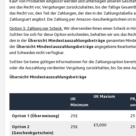
Kauf von Produkten eingelöst werden und unterliegen unseren Geschäf
uns das Recht vor, Vergütungen zurückzuhalten, bis der fällige Gesamt
das Recht vor, den Teil der Zahlungen, der den in der Zahlungstabelle 
Zahlungsart angibst. Die Zahlung per Amazon-Geschenkgutschein ist in
Option 3: Zahlung per Scheck.
Wir übersenden Ihnen einen Scheck in Höh
Sollten Sie sich für diese Option entscheiden, behalten wir uns das Rec
den in der
Übersicht Mindestauszahlungsbeträge
genannten Mindest
der
Übersicht Mindestauszahlungsbeträge
angegebene Bearbeitung
und Schweden nicht verfügbar.
Sollten Sie keine gültigen Informationen für die Zahlungsoption bereit
oder die Auszahlung verdienter Vergütung zurückhalten, bis Sie eine A
Übersicht Mindestauszahlungsbeträge
UK Maxium
UK
FR,
Minimum
un
Option 1 (Überweisung)
25£
25
£5,000
Option 2
25£
25
(Geschenkgutschein)