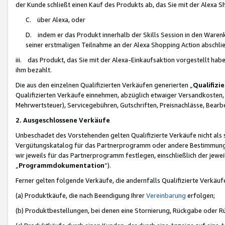
der Kunde schließt einen Kauf des Produkts ab, das Sie mit der Alexa 
C. über Alexa, oder
D. indem er das Produkt innerhalb der Skills Session in den Waren
seiner erstmaligen Teilnahme an der Alexa Shopping Action abschlie
iii. das Produkt, das Sie mit der Alexa-Einkaufsaktion vorgestellt ha
ihm bezahlt.
Die aus den einzelnen Qualifizierten Verkäufen generierten „
Qualifizi
Qualifizierten Verkäufe einnehmen, abzüglich etwaiger Versandkosten
Mehrwertsteuer), Servicegebühren, Gutschriften, Preisnachlässe, Bear
2. Ausgeschlossene Verkäufe
Unbeschadet des Vorstehenden gelten Qualifizierte Verkäufe nicht als
Vergütungskatalog für das Partnerprogramm oder andere Bestimmungen,
wir jeweils für das Partnerprogramm festlegen, einschließlich der jewe
„
Programmdokumentation
“).
Ferner gelten folgende Verkäufe, die andernfalls Qualifizierte Verkä
(a) Produktkäufe, die nach Beendigung Ihrer
Vereinbarung
erfolgen;
(b) Produktbestellungen, bei denen eine Stornierung, Rückgabe oder R