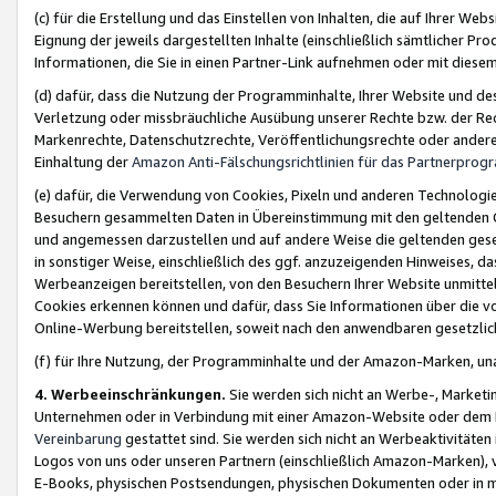
(c) für die Erstellung und das Einstellen von Inhalten, die auf Ihrer We
Eignung der jeweils dargestellten Inhalte (einschließlich sämtlicher 
Informationen, die Sie in einen Partner-Link aufnehmen oder mit diese
(d) dafür, dass die Nutzung der Programminhalte, Ihrer Website und des 
Verletzung oder missbräuchliche Ausübung unserer Rechte bzw. der Recht
Markenrechte, Datenschutzrechte, Veröffentlichungsrechte oder anderer
Einhaltung der
Amazon Anti-Fälschungsrichtlinien für das Partnerpro
(e) dafür, die Verwendung von Cookies, Pixeln und anderen Technologien
Besuchern gesammelten Daten in Übereinstimmung mit den geltenden Ge
und angemessen darzustellen und auf andere Weise die geltenden geset
in sonstiger Weise, einschließlich des ggf. anzuzeigenden Hinweises, d
Werbeanzeigen bereitstellen, von den Besuchern Ihrer Website unmitte
Cookies erkennen können und dafür, dass Sie Informationen über die v
Online-Werbung bereitstellen, soweit nach den anwendbaren gesetzlic
(f) für Ihre Nutzung, der Programminhalte und der Amazon-Marken, u
4. Werbeeinschränkungen.
Sie werden sich nicht an Werbe-, Market
Unternehmen oder in Verbindung mit einer Amazon-Website oder dem Pa
Vereinbarung
gestattet sind. Sie werden sich nicht an Werbeaktivitäten
Logos von uns oder unseren Partnern (einschließlich Amazon-Marken), 
E-Books, physischen Postsendungen, physischen Dokumenten oder in 