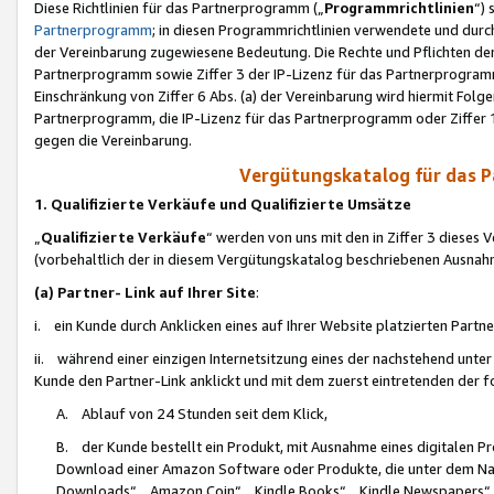
Diese Richtlinien für das Partnerprogramm („
Programmrichtlinien
“)
Partnerprogramm
; in diesen Programmrichtlinien verwendete und durch
der Vereinbarung zugewiesene Bedeutung. Die Rechte und Pflichten de
Partnerprogramm sowie Ziffer 3 der IP-Lizenz für das Partnerprogram
Einschränkung von Ziffer 6 Abs. (a) der Vereinbarung wird hiermit Fol
Partnerprogramm, die IP-Lizenz für das Partnerprogramm oder Ziffer 1
gegen die Vereinbarung.
Vergütungskatalog für das 
1. Qualifizierte Verkäufe und Qualifizierte Umsätze
„
Qualifizierte Verkäufe
“ werden von uns mit den in Ziffer 3 diese
(vorbehaltlich der in diesem Vergütungskatalog beschriebenen Ausnah
(a) Partner- Link auf Ihrer Site
:
i. ein Kunde durch Anklicken eines auf Ihrer Website platzierten Part
ii. während einer einzigen Internetsitzung eines der nachstehend unter (i)
Kunde den Partner-Link anklickt und mit dem zuerst eintretenden der f
A. Ablauf von 24 Stunden seit dem Klick,
B. der Kunde bestellt ein Produkt, mit Ausnahme eines digitalen P
Download einer Amazon Software oder Produkte, die unter dem N
Downloads“, „Amazon Coin“, „Kindle Books“, „Kindle Newspapers“, „