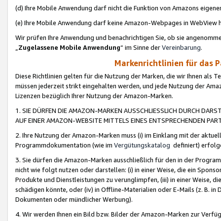
(d) Ihre Mobile Anwendung darf nicht die Funktion von Amazons eige
(e) Ihre Mobile Anwendung darf keine Amazon-Webpages in WebView 
Wir prüfen Ihre Anwendung und benachrichtigen Sie, ob sie angenomm
„
Zugelassene Mobile Anwendung
“ im Sinne der
Vereinbarung
.
Markenrichtlinien für das 
Diese Richtlinien gelten für die Nutzung der Marken, die wir Ihnen als 
müssen jederzeit strikt eingehalten werden, und jede Nutzung der Ama
Lizenzen bezüglich Ihrer Nutzung der Amazon-Marken.
1. SIE DÜRFEN DIE AMAZON-MARKEN AUSSCHLIESSLICH DURCH DARS
AUF EINER AMAZON-WEBSITE MITTELS EINES ENTSPRECHENDEN PART
2. Ihre Nutzung der Amazon-Marken muss (i) im Einklang mit der aktuells
Programmdokumentation (wie im
Vergütungskatalog
definiert) erfolg
3. Sie dürfen die Amazon-Marken ausschließlich für den in der Progr
nicht wie folgt nutzen oder darstellen: (i) in einer Weise, die ein Spo
Produkte und Dienstleistungen zu verunglimpfen, (iii) in einer Weise
schädigen könnte, oder (iv) in Offline-Materialien oder E-Mails (z. B.
Dokumenten oder mündlicher Werbung).
4. Wir werden Ihnen ein Bild bzw. Bilder der Amazon-Marken zur Verfüg