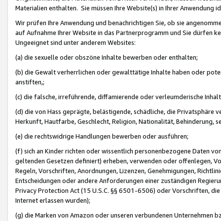
Materialien enthalten. Sie müssen Ihre Website(s) in Ihrer Anwendung ide
Wir prüfen Ihre Anwendung und benachrichtigen Sie, ob sie angenommen
auf Aufnahme Ihrer Website in das Partnerprogramm und Sie dürfen kei
Ungeeignet sind unter anderem Websites:
(a) die sexuelle oder obszöne Inhalte bewerben oder enthalten;
(b) die Gewalt verherrlichen oder gewalttätige Inhalte haben oder pot
anstiften,;
(c) die falsche, irreführende, diffamierende oder verleumderische Inha
(d) die von Hass geprägte, belästigende, schädliche, die Privatsphäre v
Herkunft, Hautfarbe, Geschlecht, Religion, Nationalität, Behinderung, 
(e) die rechtswidrige Handlungen bewerben oder ausführen;
(f) sich an Kinder richten oder wissentlich personenbezogene Daten vo
geltenden Gesetzen definiert) erheben, verwenden oder offenlegen, Vo
Regeln, Vorschriften, Anordnungen, Lizenzen, Genehmigungen, Richtlini
Entscheidungen oder andere Anforderungen einer zuständigen Regierung
Privacy Protection Act (15 U.S.C. §§ 6501-6506) oder Vorschriften, di
Internet erlassen wurden);
(g) die Marken von Amazon oder unseren verbundenen Unternehmen b