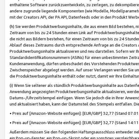
enthaltene Software zurückzuentwickeln, zu zerlegen, zu dekompilier
andere zugrunde liegende Komponenten (wie Modelle, Modellparameter
mit der Creators API, der PA API, Datenfeeds oder in den Produkt Werb
(h) Sie werden Produktwerbungsinhalte, die aus einem Bild bestehen, ni
Zeitraum von bis zu 24 Stunden einen Link auf Produktwerbungsinhalte
die nicht aus Bildern bestehen, für einen Zeitraum von bis zu 24 Stund
Ablauf dieses Zeitraums durch entsprechende Anfrage an die Creators 
Produktwerbungsinhalte aktualisieren und neu darstellen. Sofern wir Ih
Standardidentifikationsnummern (ASINs) für einen unbestimmten Zeitra
Kundenanwendung, dürfen unbeschadet des Vorstehenden Produktwerbu
Zwischenspeicher abgelegt werden. Auf unser Verlangen werden Sie un
die Produktwerbungsinhalte enthält oder nutzt, damit wir Ihre Einhalt
(i) Wenn Sie seltener als stündlich Produktwerbungsinhalte aus Datenfe
Anwendung angezeigten Produktwerbungsinhalte aktualisieren, werden 
Datums-/Uhrzeitstempel einfügen. Wenn Sie jedoch die in Ihrer Anwe
und aktualisiert haben, kann der Datumsteil des Stempels entfallen. Dies
• Preis auf [Amazon-Website einfügen]: [EUR/GBP] 32,77 (Stand 07.01.
• Preis auf [Amazon-Website einfügen]: [EUR/GBP] 32,77 (Stand 14:11 
Außerdem müssen Sie den folgenden Haftungsausschluss entweder neb
ein Pop-up-Fenster, ein Pop-up-Skript oder ein sonstiges vergleichba