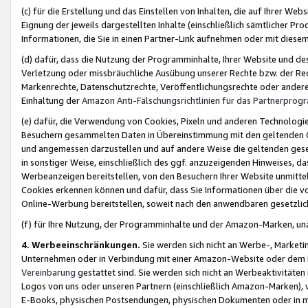
(c) für die Erstellung und das Einstellen von Inhalten, die auf Ihrer We
Eignung der jeweils dargestellten Inhalte (einschließlich sämtlicher 
Informationen, die Sie in einen Partner-Link aufnehmen oder mit diese
(d) dafür, dass die Nutzung der Programminhalte, Ihrer Website und des 
Verletzung oder missbräuchliche Ausübung unserer Rechte bzw. der Recht
Markenrechte, Datenschutzrechte, Veröffentlichungsrechte oder anderer
Einhaltung der
Amazon Anti-Fälschungsrichtlinien für das Partnerpro
(e) dafür, die Verwendung von Cookies, Pixeln und anderen Technologien
Besuchern gesammelten Daten in Übereinstimmung mit den geltenden Ge
und angemessen darzustellen und auf andere Weise die geltenden geset
in sonstiger Weise, einschließlich des ggf. anzuzeigenden Hinweises, d
Werbeanzeigen bereitstellen, von den Besuchern Ihrer Website unmitte
Cookies erkennen können und dafür, dass Sie Informationen über die v
Online-Werbung bereitstellen, soweit nach den anwendbaren gesetzlic
(f) für Ihre Nutzung, der Programminhalte und der Amazon-Marken, u
4. Werbeeinschränkungen.
Sie werden sich nicht an Werbe-, Market
Unternehmen oder in Verbindung mit einer Amazon-Website oder dem Pa
Vereinbarung
gestattet sind. Sie werden sich nicht an Werbeaktivitäten
Logos von uns oder unseren Partnern (einschließlich Amazon-Marken), 
E-Books, physischen Postsendungen, physischen Dokumenten oder in 