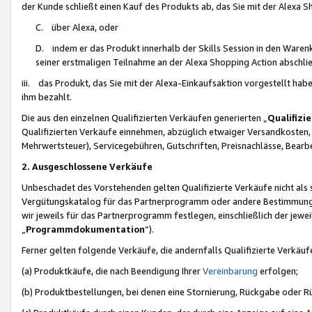
der Kunde schließt einen Kauf des Produkts ab, das Sie mit der Alexa 
C. über Alexa, oder
D. indem er das Produkt innerhalb der Skills Session in den Waren
seiner erstmaligen Teilnahme an der Alexa Shopping Action abschlie
iii. das Produkt, das Sie mit der Alexa-Einkaufsaktion vorgestellt ha
ihm bezahlt.
Die aus den einzelnen Qualifizierten Verkäufen generierten „
Qualifizi
Qualifizierten Verkäufe einnehmen, abzüglich etwaiger Versandkosten
Mehrwertsteuer), Servicegebühren, Gutschriften, Preisnachlässe, Bear
2. Ausgeschlossene Verkäufe
Unbeschadet des Vorstehenden gelten Qualifizierte Verkäufe nicht als
Vergütungskatalog für das Partnerprogramm oder andere Bestimmungen,
wir jeweils für das Partnerprogramm festlegen, einschließlich der jewe
„
Programmdokumentation
“).
Ferner gelten folgende Verkäufe, die andernfalls Qualifizierte Verkä
(a) Produktkäufe, die nach Beendigung Ihrer
Vereinbarung
erfolgen;
(b) Produktbestellungen, bei denen eine Stornierung, Rückgabe oder R