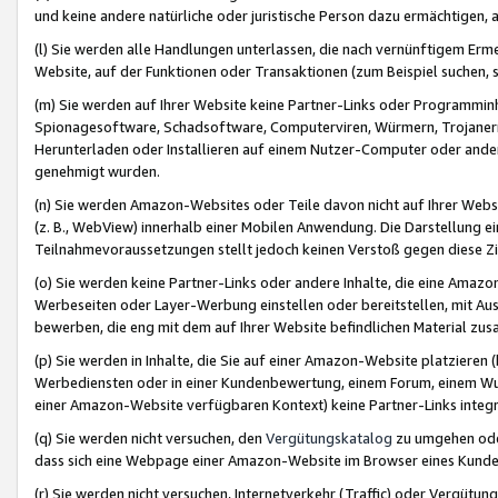
und keine andere natürliche oder juristische Person dazu ermächtigen, a
(l) Sie werden alle Handlungen unterlassen, die nach vernünftigem Erme
Website, auf der Funktionen oder Transaktionen (zum Beispiel suchen, s
(m) Sie werden auf Ihrer Website keine Partner-Links oder Programmin
Spionagesoftware, Schadsoftware, Computerviren, Würmern, Trojaner
Herunterladen oder Installieren auf einem Nutzer-Computer oder ande
genehmigt wurden.
(n) Sie werden Amazon-Websites oder Teile davon nicht auf Ihrer Websi
(z. B., WebView) innerhalb einer Mobilen Anwendung. Die Darstellung ein
Teilnahmevoraussetzungen stellt jedoch keinen Verstoß gegen diese Zif
(o) Sie werden keine Partner-Links oder andere Inhalte, die eine Am
Werbeseiten oder Layer-Werbung einstellen oder bereitstellen, mit Au
bewerben, die eng mit dem auf Ihrer Website befindlichen Material z
(p) Sie werden in Inhalte, die Sie auf einer Amazon-Website platzier
Werbediensten oder in einer Kundenbewertung, einem Forum, einem Wun
einer Amazon-Website verfügbaren Kontext) keine Partner-Links integr
(q) Sie werden nicht versuchen, den
Vergütungskatalog
zu umgehen oder
dass sich eine Webpage einer Amazon-Website im Browser eines Kunden 
(r) Sie werden nicht versuchen, Internetverkehr (Traffic) oder Vergü