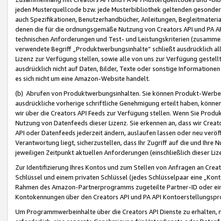
jeden Musterquellcode bzw. jede Musterbibliothek geltenden gesonder
auch Spezifikationen, Benutzerhandbücher, Anleitungen, Begleitmaterial
denen die für die ordnungsgemäße Nutzung von Creators API und PA A
technischen Anforderungen und Test- und Leistungskriterien (zusammen
verwendete Begriff „Produktwerbungsinhalte“ schließt ausdrücklich al
Lizenz zur Verfügung stellen, sowie alle von uns zur Verfügung gestel
ausdrücklich nicht auf Daten, Bilder, Texte oder sonstige Informatione
es sich nicht um eine Amazon-Website handelt.
(b) Abrufen von Produktwerbungsinhalten. Sie können Produkt-Werbein
ausdrückliche vorherige schriftliche Genehmigung erteilt haben, könn
wir über die Creators API Feeds zur Verfügung stellen. Wenn Sie Produk
Nutzung von Datenfeeds dieser Lizenz. Sie erkennen an, dass wir Creat
API oder Datenfeeds jederzeit ändern, auslaufen lassen oder neu veröffe
Verantwortung liegt, sicherzustellen, dass Ihr Zugriff auf die und Ihr
jeweiligen Zeitpunkt aktuellen Anforderungen (einschließlich dieser Liz
Zur Identifizierung Ihres Kontos und zum Stellen von Anfragen an Crea
Schlüssel und einem privaten Schlüssel (jedes Schlüsselpaar eine „Kon
Rahmen des Amazon-Partnerprogramms zugeteilte Partner-ID oder ein
Kontokennungen über den Creators API und PA API Kontoerstellungspro
Um Programmwerbeinhalte über die Creators API Dienste zu erhalten, m