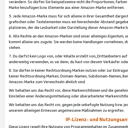
verändern. So dürfen Sie beispielsweise nicht die Proportionen, Farb
Marke hinzufügen bzw. Elemente aus einer Amazon-Marke entfernen.
5. Jede Amazon-Marke muss für sich alleine in ihrer Gesamtheit darge
grafischen oder Textelementen muss ein hinreichender Abstand gegebe
platzieren, der die Lesbarkeit oder Darstellung dieser Amazon-Marke b
6. Alle Rechte an den Amazon-Marken sind unser alleiniges Eigentum, 
kommt alleine uns zugute. Sie werden keine Handlungen vornehmen, 
stehen.
7. Du darfst kein Logo von, oder Inhalte erstellt von,
Drittanbietern au
anderweitig verwenden, es sei denn, du hast von diesem Verkäufer oder
8. Sie dürfen in keiner Rechtsordnung Marken nutzen oder zur Eintragu
keiner Rechtsordnung Marken, Domain-Namen, Subdomain-Namen, Benu
Amazon-Marke zum Verwechseln ähnlich sind.
Wir behalten uns das Recht vor, diese Markenrichtlinien und die gene
Einstellen einer Änderungsmitteilung oder überarbeiteter Markenricht
Wir behalten uns das Recht vor, gegen jede unbefugte Nutzung bzw. jede 
unserem alleinigen Ermessen angemessene Maßnahmen zu ergreifen.
IP-Lizenz- und Nutzungsan
Diese Lizenz regelt Ihre Nutzung von Programminhalten im Zusammen