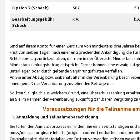
Option 3 (Scheck)
50£
50
Bearbeitungsgebühr
k.A.
k.A
Scheck
Sind auf Ihrem Konto für einen Zeitraum von mindestens drei Jahren kein
Frist von sieben Tagen nach einer entsprechenden Ankündigung die für
Schlussbetrag zurückzuhalten, der dem in der Übersicht Mindestausz
Mindestauszahlungsbetrag entspricht. Ferner können eine etwaig aufg
unterliegen oder durch geltende Verjährungsfristen verfallen.
An Sie unter Abzug bzw. Einbehalt aller in der Vereinbarung beschrieb
Ihnen gemäß der Vereinbarung zustehenden Beträge dar.
Sollten Sie, gleich aus welchem Grund, eine Überschusszahlung erhalte
an Sie im Rahmen der Vereinbarung zukünftig zahlbaren Vergütung zu 
Voraussetzungen für die Teilnahme a
1. Anmeldung und Teilnahmeberechtigung
Sie leiten den Anmeldeprozess ein, indem Sie einen vollständigen und 
muss/müssen originäre Inhalte (original content) enthalten und über d
Originalinhalte, die Materialien von Dritten verwenden, müssen wese