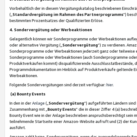
Vorbehaltlich der in diesem Vergütungskatalog beschriebenen Einschr
(„
Standardvergütung im Rahmen des Partnerprogramms
“) besc
bestimmten Prozentsatzes der Qualifizierten Erlöse.
4. Sondervergütung oder Werbeaktionen
Gelegentlich können wir Sonderprogramme oder Werbeaktionen auflegen,
oder alternative Vergütung („
Sondervergütung
”) zu verdienen. Amazo
Sonderprogramme oder Werbeaktionen jederzeit ganz oder teilweise einz
Sonderprogramme oder Werbeaktionen (auch Sonderprogramme oder We
Produktverkäufen kommt) disqualifizierende Ausschlusstatbestände, di
Programmdokumentation im Hinblick auf Produktverkäufe geltende E
Werbeaktionen.
Folgende Sondervergütungen sind derzeit verfügbar:
hier
.
(a) Bounty Events
In den in der
Anlage
(„
Sondervergütung
“) aufgeführten Ländern sind
Zusammenhang mit „
Bounty Events
“ die in dieser Ziffer 4 (a) besch
Bounty Event wie in der Anlage beschrieben anspruchsberechtigt sein mu
teilnehmende Startseite einer Amazon-Website aufruft und (2) der Kun
ausführt.
Amazon zahlt keine Sondervergütung, wenn das zugrundeliegende Boun