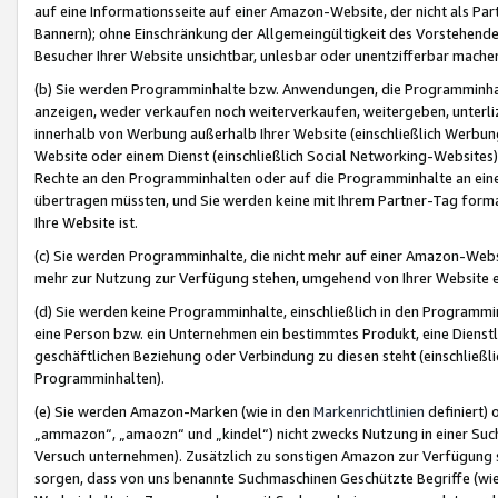
auf eine Informationsseite auf einer Amazon-Website, der nicht als Part
Bannern); ohne Einschränkung der Allgemeingültigkeit des Vorstehende
Besucher Ihrer Website unsichtbar, unlesbar oder unentzifferbar mache
(b) Sie werden Programminhalte bzw. Anwendungen, die Programminhalt
anzeigen, weder verkaufen noch weiterverkaufen, weitergeben, unterli
innerhalb von Werbung außerhalb Ihrer Website (einschließlich Werbun
Website oder einem Dienst (einschließlich Social Networking-Website
Rechte an den Programminhalten oder auf die Programminhalte an eine a
übertragen müssten, und Sie werden keine mit Ihrem Partner-Tag formati
Ihre Website ist.
(c) Sie werden Programminhalte, die nicht mehr auf einer Amazon-Websit
mehr zur Nutzung zur Verfügung stehen, umgehend von Ihrer Website e
(d) Sie werden keine Programminhalte, einschließlich in den Programmin
eine Person bzw. ein Unternehmen ein bestimmtes Produkt, eine Dienstle
geschäftlichen Beziehung oder Verbindung zu diesen steht (einschließli
Programminhalten).
(e) Sie werden Amazon-Marken (wie in den
Markenrichtlinien
definiert) 
„ammazon“, „amaozn“ und „kindel“) nicht zwecks Nutzung in einer Suc
Versuch unternehmen). Zusätzlich zu sonstigen Amazon zur Verfügung 
sorgen, dass von uns benannte Suchmaschinen Geschützte Begriffe (wie 