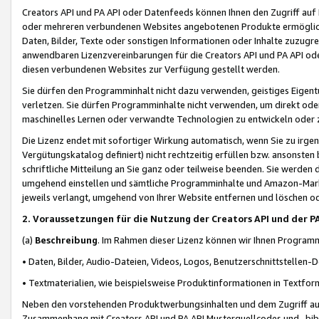
Creators API und PA API oder Datenfeeds können Ihnen den Zugriff auf D
oder mehreren verbundenen Websites angebotenen Produkte ermögliche
Daten, Bilder, Texte oder sonstigen Informationen oder Inhalte zuzugre
anwendbaren Lizenzvereinbarungen für die Creators API und PA API od
diesen verbundenen Websites zur Verfügung gestellt werden.
Sie dürfen den Programminhalt nicht dazu verwenden, geistiges Eigent
verletzen. Sie dürfen Programminhalte nicht verwenden, um direkt ode
maschinelles Lernen oder verwandte Technologien zu entwickeln oder zu
Die Lizenz endet mit sofortiger Wirkung automatisch, wenn Sie zu irg
Vergütungskatalog definiert) nicht rechtzeitig erfüllen bzw. ansonsten
schriftliche Mitteilung an Sie ganz oder teilweise beenden. Sie werden
umgehend einstellen und sämtliche Programminhalte und Amazon-Marke
jeweils verlangt, umgehend von Ihrer Website entfernen und löschen od
2. Voraussetzungen für die Nutzung der Creators API und der P
(a)
Beschreibung
. Im Rahmen dieser Lizenz können wir Ihnen Programmi
• Daten, Bilder, Audio-Dateien, Videos, Logos, Benutzerschnittstellen-
• Textmaterialien, wie beispielsweise Produktinformationen in Textfor
Neben den vorstehenden Produktwerbungsinhalten und dem Zugriff auf 
Zusammenhang mit Creators API und PA API Musterquellcodes und -bibli