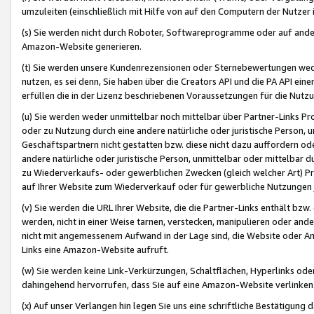
umzuleiten (einschließlich mit Hilfe von auf den Computern der Nutzer i
(s) Sie werden nicht durch Roboter, Softwareprogramme oder auf andere
Amazon-Website generieren.
(t) Sie werden unsere Kundenrezensionen oder Sternebewertungen wed
nutzen, es sei denn, Sie haben über die Creators API und die PA API e
erfüllen die in der Lizenz beschriebenen Voraussetzungen für die Nutzu
(u) Sie werden weder unmittelbar noch mittelbar über Partner-Links P
oder zu Nutzung durch eine andere natürliche oder juristische Person,
Geschäftspartnern nicht gestatten bzw. diese nicht dazu auffordern od
andere natürliche oder juristische Person, unmittelbar oder mittelbar
zu Wiederverkaufs- oder gewerblichen Zwecken (gleich welcher Art) 
auf Ihrer Website zum Wiederverkauf oder für gewerbliche Nutzungen 
(v) Sie werden die URL Ihrer Website, die die Partner-Links enthält b
werden, nicht in einer Weise tarnen, verstecken, manipulieren oder and
nicht mit angemessenem Aufwand in der Lage sind, die Website oder A
Links eine Amazon-Website aufruft.
(w) Sie werden keine Link-Verkürzungen, Schaltflächen, Hyperlinks ode
dahingehend hervorrufen, dass Sie auf eine Amazon-Website verlinken
(x) Auf unser Verlangen hin legen Sie uns eine schriftliche Bestätigung