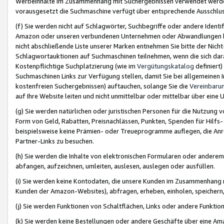
Werbeinhalte im Zusammenhang mit Suchergebnissen verwendet werden,
vorausgesetzt die Suchmaschine verfügt über entsprechende Ausschlu
(f) Sie werden nicht auf Schlagwörter, Suchbegriffe oder andere Ident
Amazon oder unseren verbundenen Unternehmen oder Abwandlungen bzw
nicht abschließende Liste unserer Marken entnehmen Sie bitte der Nich
Schlagwortauktionen auf Suchmaschinen teilnehmen, wenn die sich da
Kostenpflichtige Suchplatzierung (wie im
Vergütungskatalog
definiert
Suchmaschinen Links zur Verfügung stellen, damit Sie bei allgemeinen I
kostenfreien Suchergebnissen) auftauchen, solange Sie die
Vereinbaru
auf Ihre Website leiten und nicht unmittelbar oder mittelbar über eine
(g) Sie werden natürlichen oder juristischen Personen für die Nutzung 
Form von Geld, Rabatten, Preisnachlässen, Punkten, Spenden für Hilfs
beispielsweise keine Prämien- oder Treueprogramme auflegen, die Anrei
Partner-Links zu besuchen.
(h) Sie werden die Inhalte von elektronischen Formularen oder anderem M
abfangen, aufzeichnen, umleiten, auslesen, auslegen oder ausfüllen.
(i) Sie werden keine Kontodaten, die unsere Kunden im Zusammenhang 
Kunden der Amazon-Websites), abfragen, erheben, einholen, speichern,
(j) Sie werden Funktionen von Schaltflächen, Links oder andere Funkti
(k) Sie werden keine Bestellungen oder andere Geschäfte über eine Ama