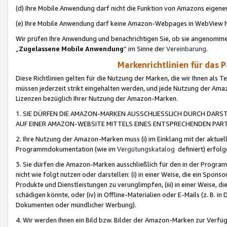
(d) Ihre Mobile Anwendung darf nicht die Funktion von Amazons eige
(e) Ihre Mobile Anwendung darf keine Amazon-Webpages in WebView 
Wir prüfen Ihre Anwendung und benachrichtigen Sie, ob sie angenomm
„
Zugelassene Mobile Anwendung
“ im Sinne der
Vereinbarung
.
Markenrichtlinien für das 
Diese Richtlinien gelten für die Nutzung der Marken, die wir Ihnen als 
müssen jederzeit strikt eingehalten werden, und jede Nutzung der Ama
Lizenzen bezüglich Ihrer Nutzung der Amazon-Marken.
1. SIE DÜRFEN DIE AMAZON-MARKEN AUSSCHLIESSLICH DURCH DARS
AUF EINER AMAZON-WEBSITE MITTELS EINES ENTSPRECHENDEN PART
2. Ihre Nutzung der Amazon-Marken muss (i) im Einklang mit der aktuells
Programmdokumentation (wie im
Vergütungskatalog
definiert) erfolg
3. Sie dürfen die Amazon-Marken ausschließlich für den in der Progr
nicht wie folgt nutzen oder darstellen: (i) in einer Weise, die ein Spo
Produkte und Dienstleistungen zu verunglimpfen, (iii) in einer Weise
schädigen könnte, oder (iv) in Offline-Materialien oder E-Mails (z. B.
Dokumenten oder mündlicher Werbung).
4. Wir werden Ihnen ein Bild bzw. Bilder der Amazon-Marken zur Verfüg