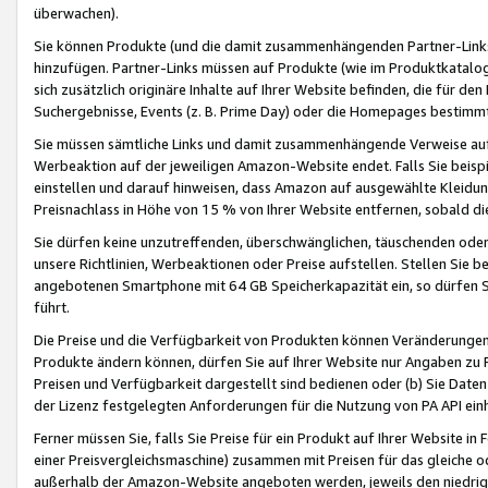
überwachen).
Sie können Produkte (und die damit zusammenhängenden Partner-Links)
hinzufügen. Partner-Links müssen auf Produkte (wie im Produktkatalog de
sich zusätzlich originäre Inhalte auf Ihrer Website befinden, die für 
Suchergebnisse, Events (z. B. Prime Day) oder die Homepages bestimmte
Sie müssen sämtliche Links und damit zusammenhängende Verweise auf z
Werbeaktion auf der jeweiligen Amazon-Website endet. Falls Sie beisp
einstellen und darauf hinweisen, dass Amazon auf ausgewählte Kleidun
Preisnachlass in Höhe von 15 % von Ihrer Website entfernen, sobald di
Sie dürfen keine unzutreffenden, überschwänglichen, täuschenden od
unsere Richtlinien, Werbeaktionen oder Preise aufstellen. Stellen Sie 
angebotenen Smartphone mit 64 GB Speicherkapazität ein, so dürfen S
führt.
Die Preise und die Verfügbarkeit von Produkten können Veränderungen 
Produkte ändern können, dürfen Sie auf Ihrer Website nur Angaben zu P
Preisen und Verfügbarkeit dargestellt sind bedienen oder (b) Sie Daten
der Lizenz festgelegten Anforderungen für die Nutzung von PA API einh
Ferner müssen Sie, falls Sie Preise für ein Produkt auf Ihrer Website in 
einer Preisvergleichsmaschine) zusammen mit Preisen für das gleiche o
außerhalb der Amazon-Website angeboten werden, jeweils den niedrigst