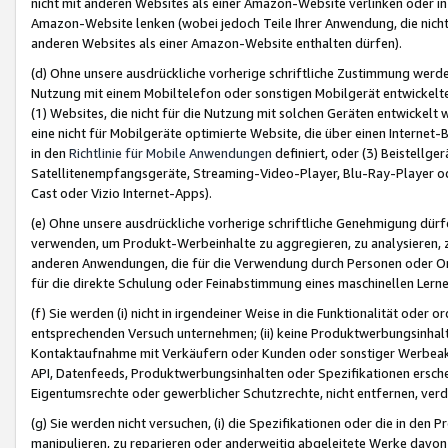
nicht mit anderen Websites als einer Amazon-Website verlinken oder i
Amazon-Website lenken (wobei jedoch Teile Ihrer Anwendung, die nich
anderen Websites als einer Amazon-Website enthalten dürfen).
(d) Ohne unsere ausdrückliche vorherige schriftliche Zustimmung werd
Nutzung mit einem Mobiltelefon oder sonstigen Mobilgerät entwickelt
(1) Websites, die nicht für die Nutzung mit solchen Geräten entwickelt
eine nicht für Mobilgeräte optimierte Website, die über einen Interne
in den
Richtlinie für Mobile Anwendungen
definiert, oder (3) Beistellge
Satellitenempfangsgeräte, Streaming-Video-Player, Blu-Ray-Player ode
Cast oder Vizio Internet-Apps).
(e) Ohne unsere ausdrückliche vorherige schriftliche Genehmigung dürfe
verwenden, um Produkt-Werbeinhalte zu aggregieren, zu analysieren, 
anderen Anwendungen, die für die Verwendung durch Personen oder Or
für die direkte Schulung oder Feinabstimmung eines maschinellen Lern
(f) Sie werden (i) nicht in irgendeiner Weise in die Funktionalität ode
entsprechenden Versuch unternehmen; (ii) keine Produktwerbungsinha
Kontaktaufnahme mit Verkäufern oder Kunden oder sonstiger Werbeaktiv
API, Datenfeeds, Produktwerbungsinhalten oder Spezifikationen erschei
Eigentumsrechte oder gewerblicher Schutzrechte, nicht entfernen, verd
(g) Sie werden nicht versuchen, (i) die Spezifikationen oder die in de
manipulieren, zu reparieren oder anderweitig abgeleitete Werke davon z