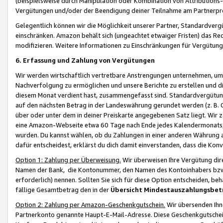
(beispielsweise durch Manipulation oder Kombination von Attributions-
Vergütungen und/oder der Beendigung deiner Teilnahme am Partnerp
Gelegentlich können wir die Möglichkeit unserer Partner, Standardv
einschränken. Amazon behält sich (ungeachtet etwaiger Fristen) das Re
modifizieren. Weitere Informationen zu Einschränkungen für Vergütung
6. Erfassung und Zahlung von Vergütungen
Wir werden wirtschaftlich vertretbare Anstrengungen unternehmen, um 
Nachverfolgung zu ermöglichen und unsere Berichte zu erstellen und di
diesem Monat verdient hast, zusammengefasst sind. Standardvergütung
auf den nächsten Betrag in der Landeswährung gerundet werden (z. B. C
über oder unter dem in deiner Preiskarte angegebenen Satz liegt. Wir
eine Amazon-Webseite etwa 60 Tage nach Ende jedes Kalendermonats, i
wurden. Du kannst wählen, ob du Zahlungen in einer anderen Währung
dafür entscheidest, erklärst du dich damit einverstanden, dass die K
Option 1: Zahlung per Überweisung.
Wir überweisen Ihre Vergütung dir
Namen der Bank, die Kontonummer, den Namen des Kontoinhabers bzw. a
erforderlich) nennen. Sollten Sie sich für diese Option entscheiden, be
fällige Gesamtbetrag den in der
Übersicht Mindestauszahlungsbet
Option 2: Zahlung per Amazon-Geschenkgutschein.
Wir übersenden Ihne
Partnerkonto genannte Haupt-E-Mail-Adresse. Diese Geschenkgutschei