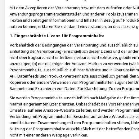
Mit dem Akzeptieren der Vereinbarung bzw. mit dem Aufrufen oder Nutz
Anwendungsprogrammierschnittstellen und anderer Tools (zusammen die
Texten und sonstigen Informationen und Inhalten in Bezug auf Produkte
nutzen können, erklären Sie sich damit einverstanden, an diese Lizenz 
1. Eingeschränkte Lizenz für Programminhalte
Vorbehaltlich der Bedingungen der Vereinbarung und ausschließlich z
Einhaltung der Vereinbarung (einschließlich dieser Lizenz und der ande
nicht übertragbare, nicht unterlizenzierbare, nicht exklusive, gebühren
anzuzeigen; (b) nur diejenigen der Amazon-Marken zu verwenden (wie in 
Programminhalte, ausschließlich auf Ihrer Website und in Übereinstimmu
API, Datenfeeds und Produkt-Werbeinhalte ausschließlich gemäß den Spe
Kopieren oder andere Verwenden von Programminhalten zugunsten Dri
Sammeln und Extrahieren von Daten. Zur Klarstellung: Zu den Program
Sie werden Programminhalte ausschließlich nach Maßgabe der Besti
hiermit eingeräumten Lizenz nutzen. Unbeschadet des Vorstehenden we
Umsätze auf eine Amazon-Website zu leiten, und werden Programminhal
Verbindung mit Programminhalten Besucher auf andere Websites als ein
unmittelbarem Zusammenhang mit den Programminhalten stehen, Links z
Nutzung der Programminhalte ausschließlich mit der betreffenden Pr
nicht mit einer anderen Webpage verlinken.