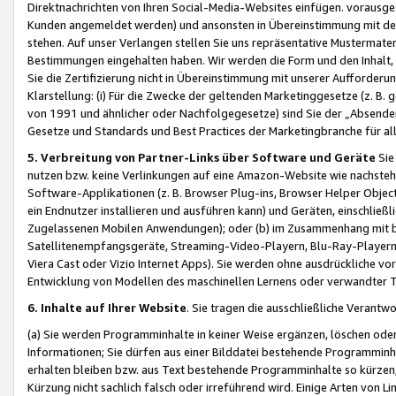
Direktnachrichten von Ihren Social-Media-Websites einfügen. vorausg
Kunden angemeldet werden) und ansonsten in Übereinstimmung mit der
stehen. Auf unser Verlangen stellen Sie uns repräsentative Mustermater
Bestimmungen eingehalten haben. Wir werden die Form und den Inhalt, di
Sie die Zertifizierung nicht in Übereinstimmung mit unserer Aufforderu
Klarstellung: (i) Für die Zwecke der geltenden Marketinggesetze (z. 
von 1991 und ähnlicher oder Nachfolgegesetze) sind Sie der „Absender“ j
Gesetze und Standards und Best Practices der Marketingbranche für 
5. Verbreitung von Partner-Links über Software und Geräte
Sie
nutzen bzw. keine Verlinkungen auf eine Amazon-Website wie nachsteh
Software-Applikationen (z. B. Browser Plug-ins, Browser Helper Objec
ein Endnutzer installieren und ausführen kann) und Geräten, einschlie
Zugelassenen Mobilen Anwendungen); oder (b) im Zusammenhang mit bzw.
Satellitenempfangsgeräte, Streaming-Video-Playern, Blu-Ray-Playern 
Viera Cast oder Vizio Internet Apps). Sie werden ohne ausdrückliche v
Entwicklung von Modellen des maschinellen Lernens oder verwandter 
6. Inhalte auf Ihrer Website
. Sie tragen die ausschließliche Verantwo
(a) Sie werden Programminhalte in keiner Weise ergänzen, löschen oder
Informationen; Sie dürfen aus einer Bilddatei bestehende Programminhal
erhalten bleiben bzw. aus Text bestehende Programminhalte so kürzen, 
Kürzung nicht sachlich falsch oder irreführend wird. Einige Arten von L