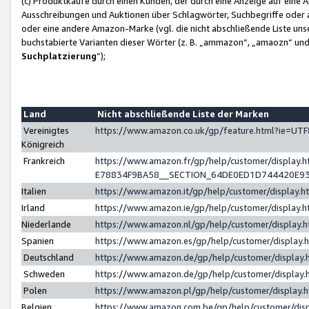
(c) Produktkäufe durch einen Kunden, der durch eine Anzeige auf eine 
Ausschreibungen und Auktionen über Schlagwörter, Suchbegriffe oder 
oder eine andere Amazon-Marke (vgl. die nicht abschließende Liste un
buchstabierte Varianten dieser Wörter (z. B. „ammazon“, „amaozn“ und „
Suchplatzierung
”);
Land
Nicht abschließende Liste der Marken
Vereinigtes
https://www.amazon.co.uk/gp/feature.html?ie=U
Königreich
Frankreich
https://www.amazon.fr/gp/help/customer/displa
E78834F9BA58__SECTION_64DE0ED1D744420E9
Italien
https://www.amazon.it/gp/help/customer/display
Irland
https://www.amazon.ie/gp/help/customer/displa
Niederlande
https://www.amazon.nl/gp/help/customer/display
Spanien
https://www.amazon.es/gp/help/customer/display
Deutschland
https://www.amazon.de/gp/help/customer/displa
Schweden
https://www.amazon.de/gp/help/customer/displa
Polen
https://www.amazon.pl/gp/help/customer/display
Belgien
https://www.amazon.com.be/gp/help/customer/d