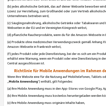
(b) jedes alkoholische Getränk, das auf deiner Webseite beworben wird
Lizenz zur Herstellung, zum Großhandel oder zum Vertrieb alkoholisch
Unternehmens betrieben wird,
(c) Säuglingsnahruhrung, alkoholische Getränke oder Tabakwaren und E
Webseiten in der EU und im Vereinigten Königreich wirbst,
(d) pflanzliche Raucherprodukte, wenn du für die Amazon-Webseite in B
(e) Produkte ohne medizinischen Verwendungszweck gemäß Anhang XVI 
Amazon-Webseite in Frankreich wirbst,
(f) jedes Produkt oder jede Dienstleistung, bei der es sich um ein Prod
erhältst eine Warnung, wenn ein Produkt oder eine Dienstleistung in de
Central ausgeschlossen ist.
Richtlinie für Mobile Anwendungen im Rahmen de
Wenn Ihre Website eine für die Nutzung auf Mobiltelefonen, Tablets 
„
Mobile Anwendung
“) enthält, gilt Folgendes:
(a) Ihre Mobile Anwendung muss in den App-Stores von Google Play, A
(b) Ihre Mobile Anwendung muss kostenlos heruntergeladen werden könn
(c) Ihre Mobile Anwendung muss originäre Inhalte haben,