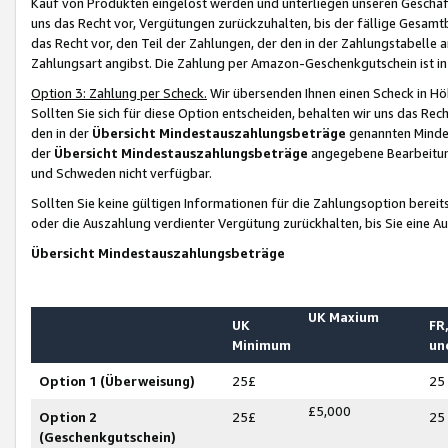
Kauf von Produkten eingelöst werden und unterliegen unseren Geschäf
uns das Recht vor, Vergütungen zurückzuhalten, bis der fällige Gesamt
das Recht vor, den Teil der Zahlungen, der den in der Zahlungstabelle 
Zahlungsart angibst. Die Zahlung per Amazon-Geschenkgutschein ist in
Option 3: Zahlung per Scheck.
Wir übersenden Ihnen einen Scheck in Höh
Sollten Sie sich für diese Option entscheiden, behalten wir uns das Rec
den in der
Übersicht Mindestauszahlungsbeträge
genannten Mindest
der
Übersicht Mindestauszahlungsbeträge
angegebene Bearbeitung
und Schweden nicht verfügbar.
Sollten Sie keine gültigen Informationen für die Zahlungsoption bereit
oder die Auszahlung verdienter Vergütung zurückhalten, bis Sie eine A
Übersicht Mindestauszahlungsbeträge
UK Maxium
UK
FR,
Minimum
un
Option 1 (Überweisung)
25£
25
£5,000
Option 2
25£
25
(Geschenkgutschein)