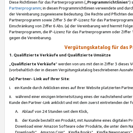
Diese Richtlinien für das Partnerprogramm („
Programmrichtlinien
“)
Partnerprogramm
; in diesen Programmrichtlinien verwendete und durch
der Vereinbarung zugewiesene Bedeutung. Die Rechte und Pflichten de
Partnerprogramm sowie Ziffer 3 der IP-Lizenz für das Partnerprogram
Einschränkung von Ziffer 6 Abs. (a) der Vereinbarung wird hiermit Fol
Partnerprogramm, die IP-Lizenz für das Partnerprogramm oder Ziffer 1
gegen die Vereinbarung.
Vergütungskatalog für das 
1. Qualifizierte Verkäufe und Qualifizierte Umsätze
„
Qualifizierte Verkäufe
“ werden von uns mit den in Ziffer 3 diese
(vorbehaltlich der in diesem Vergütungskatalog beschriebenen Ausnah
(a) Partner- Link auf Ihrer Site
:
i. ein Kunde durch Anklicken eines auf Ihrer Website platzierten Part
ii. während einer einzigen Internetsitzung eines der nachstehend unter (i)
Kunde den Partner-Link anklickt und mit dem zuerst eintretenden der f
A. Ablauf von 24 Stunden seit dem Klick,
B. der Kunde bestellt ein Produkt, mit Ausnahme eines digitalen P
Download einer Amazon Software oder Produkte, die unter dem N
Downloads“, „Amazon Coin“, „Kindle Books“, „Kindle Newspapers“, „