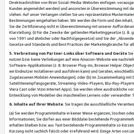
Direktnachrichten von Ihren Social-Media-Websites einfügen. vorausg
Kunden angemeldet werden) und ansonsten in Übereinstimmung mit der
stehen. Auf unser Verlangen stellen Sie uns repräsentative Mustermater
Bestimmungen eingehalten haben. Wir werden die Form und den Inhalt, di
Sie die Zertifizierung nicht in Übereinstimmung mit unserer Aufforderu
Klarstellung: (i) Für die Zwecke der geltenden Marketinggesetze (z. 
von 1991 und ähnlicher oder Nachfolgegesetze) sind Sie der „Absender“ j
Gesetze und Standards und Best Practices der Marketingbranche für 
5. Verbreitung von Partner-Links über Software und Geräte
Sie
nutzen bzw. keine Verlinkungen auf eine Amazon-Website wie nachsteh
Software-Applikationen (z. B. Browser Plug-ins, Browser Helper Objec
ein Endnutzer installieren und ausführen kann) und Geräten, einschlie
Zugelassenen Mobilen Anwendungen); oder (b) im Zusammenhang mit bzw.
Satellitenempfangsgeräte, Streaming-Video-Playern, Blu-Ray-Playern 
Viera Cast oder Vizio Internet Apps). Sie werden ohne ausdrückliche v
Entwicklung von Modellen des maschinellen Lernens oder verwandter 
6. Inhalte auf Ihrer Website
. Sie tragen die ausschließliche Verantwo
(a) Sie werden Programminhalte in keiner Weise ergänzen, löschen oder
Informationen; Sie dürfen aus einer Bilddatei bestehende Programminhal
erhalten bleiben bzw. aus Text bestehende Programminhalte so kürzen, 
Kürzung nicht sachlich falsch oder irreführend wird. Einige Arten von L