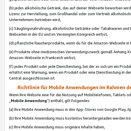
(b) jedes alkoholische Getränk, das auf deiner Webseite beworben wird
Lizenz zur Herstellung, zum Großhandel oder zum Vertrieb alkoholisch
Unternehmens betrieben wird,
(c) Säuglingsnahruhrung, alkoholische Getränke oder Tabakwaren und E
Webseiten in der EU und im Vereinigten Königreich wirbst,
(d) pflanzliche Raucherprodukte, wenn du für die Amazon-Webseite in B
(e) Produkte ohne medizinischen Verwendungszweck gemäß Anhang XVI 
Amazon-Webseite in Frankreich wirbst,
(f) jedes Produkt oder jede Dienstleistung, bei der es sich um ein Prod
erhältst eine Warnung, wenn ein Produkt oder eine Dienstleistung in de
Central ausgeschlossen ist.
Richtlinie für Mobile Anwendungen im Rahmen de
Wenn Ihre Website eine für die Nutzung auf Mobiltelefonen, Tablets 
„
Mobile Anwendung
“) enthält, gilt Folgendes:
(a) Ihre Mobile Anwendung muss in den App-Stores von Google Play, A
(b) Ihre Mobile Anwendung muss kostenlos heruntergeladen werden könn
(c) Ihre Mobile Anwendung muss originäre Inhalte haben,