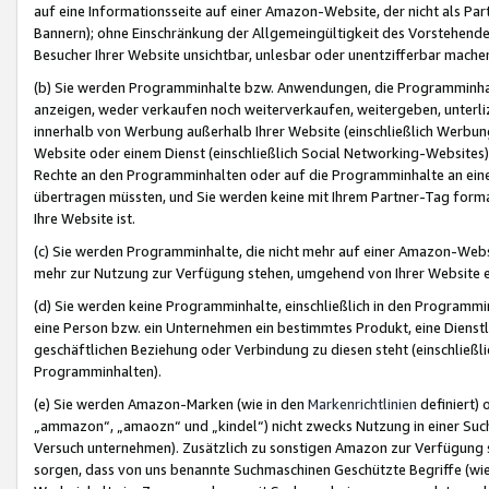
auf eine Informationsseite auf einer Amazon-Website, der nicht als Part
Bannern); ohne Einschränkung der Allgemeingültigkeit des Vorstehende
Besucher Ihrer Website unsichtbar, unlesbar oder unentzifferbar mache
(b) Sie werden Programminhalte bzw. Anwendungen, die Programminhalt
anzeigen, weder verkaufen noch weiterverkaufen, weitergeben, unterli
innerhalb von Werbung außerhalb Ihrer Website (einschließlich Werbun
Website oder einem Dienst (einschließlich Social Networking-Website
Rechte an den Programminhalten oder auf die Programminhalte an eine a
übertragen müssten, und Sie werden keine mit Ihrem Partner-Tag formati
Ihre Website ist.
(c) Sie werden Programminhalte, die nicht mehr auf einer Amazon-Websit
mehr zur Nutzung zur Verfügung stehen, umgehend von Ihrer Website e
(d) Sie werden keine Programminhalte, einschließlich in den Programmin
eine Person bzw. ein Unternehmen ein bestimmtes Produkt, eine Dienstle
geschäftlichen Beziehung oder Verbindung zu diesen steht (einschließli
Programminhalten).
(e) Sie werden Amazon-Marken (wie in den
Markenrichtlinien
definiert) 
„ammazon“, „amaozn“ und „kindel“) nicht zwecks Nutzung in einer Suc
Versuch unternehmen). Zusätzlich zu sonstigen Amazon zur Verfügung 
sorgen, dass von uns benannte Suchmaschinen Geschützte Begriffe (wie 