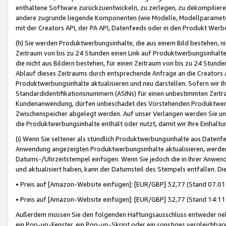
enthaltene Software zurückzuentwickeln, zu zerlegen, zu dekompilier
andere zugrunde liegende Komponenten (wie Modelle, Modellparameter
mit der Creators API, der PA API, Datenfeeds oder in den Produkt Werb
(h) Sie werden Produktwerbungsinhalte, die aus einem Bild bestehen, ni
Zeitraum von bis zu 24 Stunden einen Link auf Produktwerbungsinhalte
die nicht aus Bildern bestehen, für einen Zeitraum von bis zu 24 Stund
Ablauf dieses Zeitraums durch entsprechende Anfrage an die Creators 
Produktwerbungsinhalte aktualisieren und neu darstellen. Sofern wir Ih
Standardidentifikationsnummern (ASINs) für einen unbestimmten Zeitra
Kundenanwendung, dürfen unbeschadet des Vorstehenden Produktwerbu
Zwischenspeicher abgelegt werden. Auf unser Verlangen werden Sie un
die Produktwerbungsinhalte enthält oder nutzt, damit wir Ihre Einhalt
(i) Wenn Sie seltener als stündlich Produktwerbungsinhalte aus Datenfe
Anwendung angezeigten Produktwerbungsinhalte aktualisieren, werden 
Datums-/Uhrzeitstempel einfügen. Wenn Sie jedoch die in Ihrer Anwe
und aktualisiert haben, kann der Datumsteil des Stempels entfallen. Dies
• Preis auf [Amazon-Website einfügen]: [EUR/GBP] 32,77 (Stand 07.01.
• Preis auf [Amazon-Website einfügen]: [EUR/GBP] 32,77 (Stand 14:11 
Außerdem müssen Sie den folgenden Haftungsausschluss entweder neb
ein Pop-up-Fenster, ein Pop-up-Skript oder ein sonstiges vergleichba