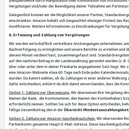
(beispielsweise durch Manipulation oder Kombination von Attributions-
Vergütungen und/oder der Beendigung deiner Teilnahme am Partnerp
Gelegentlich können wir die Möglichkeit unserer Partner, Standardv
einschränken. Amazon behält sich (ungeachtet etwaiger Fristen) das Re
modifizieren. Weitere Informationen zu Einschränkungen für Vergütung
6. Erfassung und Zahlung von Vergütungen
Wir werden wirtschaftlich vertretbare Anstrengungen unternehmen, um 
Nachverfolgung zu ermöglichen und unsere Berichte zu erstellen und di
diesem Monat verdient hast, zusammengefasst sind. Standardvergütung
auf den nächsten Betrag in der Landeswährung gerundet werden (z. B. C
über oder unter dem in deiner Preiskarte angegebenen Satz liegt. Wir
eine Amazon-Webseite etwa 60 Tage nach Ende jedes Kalendermonats, i
wurden. Du kannst wählen, ob du Zahlungen in einer anderen Währung
dafür entscheidest, erklärst du dich damit einverstanden, dass die K
Option 1: Zahlung per Überweisung.
Wir überweisen Ihre Vergütung dir
Namen der Bank, die Kontonummer, den Namen des Kontoinhabers bzw. a
erforderlich) nennen. Sollten Sie sich für diese Option entscheiden, be
fällige Gesamtbetrag den in der
Übersicht Mindestauszahlungsbet
Option 2: Zahlung per Amazon-Geschenkgutschein.
Wir übersenden Ihne
Partnerkonto genannte Haupt-E-Mail-Adresse. Diese Geschenkgutschei