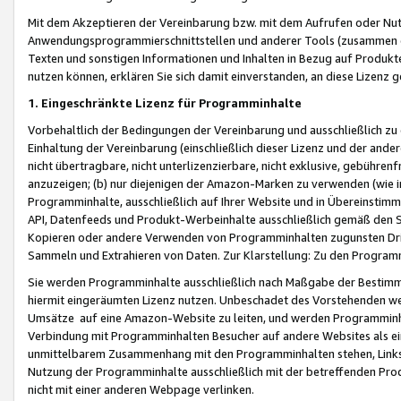
Mit dem Akzeptieren der Vereinbarung bzw. mit dem Aufrufen oder Nutz
Anwendungsprogrammierschnittstellen und anderer Tools (zusammen die
Texten und sonstigen Informationen und Inhalten in Bezug auf Produkte
nutzen können, erklären Sie sich damit einverstanden, an diese Lizenz 
1. Eingeschränkte Lizenz für Programminhalte
Vorbehaltlich der Bedingungen der Vereinbarung und ausschließlich z
Einhaltung der Vereinbarung (einschließlich dieser Lizenz und der ande
nicht übertragbare, nicht unterlizenzierbare, nicht exklusive, gebühren
anzuzeigen; (b) nur diejenigen der Amazon-Marken zu verwenden (wie in 
Programminhalte, ausschließlich auf Ihrer Website und in Übereinstimmu
API, Datenfeeds und Produkt-Werbeinhalte ausschließlich gemäß den Spe
Kopieren oder andere Verwenden von Programminhalten zugunsten Dri
Sammeln und Extrahieren von Daten. Zur Klarstellung: Zu den Program
Sie werden Programminhalte ausschließlich nach Maßgabe der Besti
hiermit eingeräumten Lizenz nutzen. Unbeschadet des Vorstehenden we
Umsätze auf eine Amazon-Website zu leiten, und werden Programminhal
Verbindung mit Programminhalten Besucher auf andere Websites als ein
unmittelbarem Zusammenhang mit den Programminhalten stehen, Links z
Nutzung der Programminhalte ausschließlich mit der betreffenden Pr
nicht mit einer anderen Webpage verlinken.