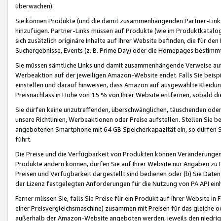
überwachen).
Sie können Produkte (und die damit zusammenhängenden Partner-Links)
hinzufügen. Partner-Links müssen auf Produkte (wie im Produktkatalog de
sich zusätzlich originäre Inhalte auf Ihrer Website befinden, die für 
Suchergebnisse, Events (z. B. Prime Day) oder die Homepages bestimmte
Sie müssen sämtliche Links und damit zusammenhängende Verweise auf z
Werbeaktion auf der jeweiligen Amazon-Website endet. Falls Sie beisp
einstellen und darauf hinweisen, dass Amazon auf ausgewählte Kleidun
Preisnachlass in Höhe von 15 % von Ihrer Website entfernen, sobald di
Sie dürfen keine unzutreffenden, überschwänglichen, täuschenden od
unsere Richtlinien, Werbeaktionen oder Preise aufstellen. Stellen Sie 
angebotenen Smartphone mit 64 GB Speicherkapazität ein, so dürfen S
führt.
Die Preise und die Verfügbarkeit von Produkten können Veränderungen 
Produkte ändern können, dürfen Sie auf Ihrer Website nur Angaben zu P
Preisen und Verfügbarkeit dargestellt sind bedienen oder (b) Sie Daten
der Lizenz festgelegten Anforderungen für die Nutzung von PA API einh
Ferner müssen Sie, falls Sie Preise für ein Produkt auf Ihrer Website in 
einer Preisvergleichsmaschine) zusammen mit Preisen für das gleiche o
außerhalb der Amazon-Website angeboten werden, jeweils den niedrigst