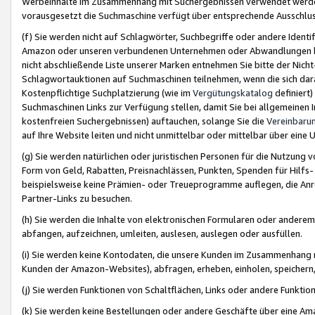
Werbeinhalte im Zusammenhang mit Suchergebnissen verwendet werden,
vorausgesetzt die Suchmaschine verfügt über entsprechende Ausschlu
(f) Sie werden nicht auf Schlagwörter, Suchbegriffe oder andere Ident
Amazon oder unseren verbundenen Unternehmen oder Abwandlungen bzw
nicht abschließende Liste unserer Marken entnehmen Sie bitte der Nich
Schlagwortauktionen auf Suchmaschinen teilnehmen, wenn die sich da
Kostenpflichtige Suchplatzierung (wie im
Vergütungskatalog
definiert
Suchmaschinen Links zur Verfügung stellen, damit Sie bei allgemeinen I
kostenfreien Suchergebnissen) auftauchen, solange Sie die
Vereinbaru
auf Ihre Website leiten und nicht unmittelbar oder mittelbar über eine
(g) Sie werden natürlichen oder juristischen Personen für die Nutzung 
Form von Geld, Rabatten, Preisnachlässen, Punkten, Spenden für Hilfs
beispielsweise keine Prämien- oder Treueprogramme auflegen, die Anrei
Partner-Links zu besuchen.
(h) Sie werden die Inhalte von elektronischen Formularen oder anderem M
abfangen, aufzeichnen, umleiten, auslesen, auslegen oder ausfüllen.
(i) Sie werden keine Kontodaten, die unsere Kunden im Zusammenhang 
Kunden der Amazon-Websites), abfragen, erheben, einholen, speichern,
(j) Sie werden Funktionen von Schaltflächen, Links oder andere Funkti
(k) Sie werden keine Bestellungen oder andere Geschäfte über eine Ama