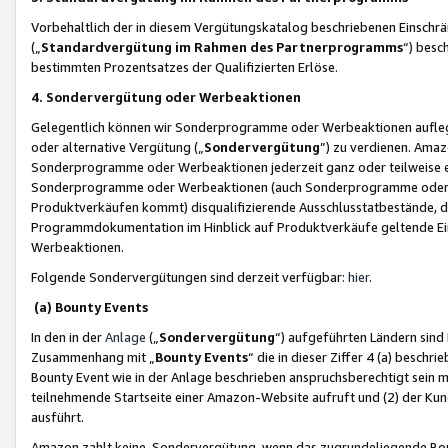
Vorbehaltlich der in diesem Vergütungskatalog beschriebenen Einschr
(„
Standardvergütung im Rahmen des Partnerprogramms
“) besc
bestimmten Prozentsatzes der Qualifizierten Erlöse.
4. Sondervergütung oder Werbeaktionen
Gelegentlich können wir Sonderprogramme oder Werbeaktionen auflegen,
oder alternative Vergütung („
Sondervergütung
”) zu verdienen. Amazo
Sonderprogramme oder Werbeaktionen jederzeit ganz oder teilweise einz
Sonderprogramme oder Werbeaktionen (auch Sonderprogramme oder We
Produktverkäufen kommt) disqualifizierende Ausschlusstatbestände, di
Programmdokumentation im Hinblick auf Produktverkäufe geltende E
Werbeaktionen.
Folgende Sondervergütungen sind derzeit verfügbar:
hier
.
(a) Bounty Events
In den in der
Anlage
(„
Sondervergütung
“) aufgeführten Ländern sind
Zusammenhang mit „
Bounty Events
“ die in dieser Ziffer 4 (a) besch
Bounty Event wie in der Anlage beschrieben anspruchsberechtigt sein mu
teilnehmende Startseite einer Amazon-Website aufruft und (2) der Kun
ausführt.
Amazon zahlt keine Sondervergütung, wenn das zugrundeliegende Boun