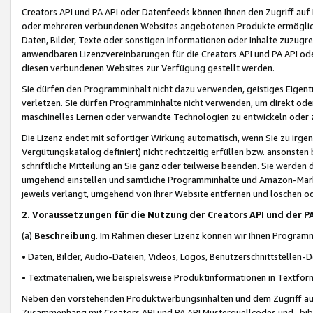
Creators API und PA API oder Datenfeeds können Ihnen den Zugriff auf D
oder mehreren verbundenen Websites angebotenen Produkte ermögliche
Daten, Bilder, Texte oder sonstigen Informationen oder Inhalte zuzugre
anwendbaren Lizenzvereinbarungen für die Creators API und PA API od
diesen verbundenen Websites zur Verfügung gestellt werden.
Sie dürfen den Programminhalt nicht dazu verwenden, geistiges Eigent
verletzen. Sie dürfen Programminhalte nicht verwenden, um direkt ode
maschinelles Lernen oder verwandte Technologien zu entwickeln oder zu
Die Lizenz endet mit sofortiger Wirkung automatisch, wenn Sie zu irg
Vergütungskatalog definiert) nicht rechtzeitig erfüllen bzw. ansonsten
schriftliche Mitteilung an Sie ganz oder teilweise beenden. Sie werden
umgehend einstellen und sämtliche Programminhalte und Amazon-Marke
jeweils verlangt, umgehend von Ihrer Website entfernen und löschen od
2. Voraussetzungen für die Nutzung der Creators API und der P
(a)
Beschreibung
. Im Rahmen dieser Lizenz können wir Ihnen Programmi
• Daten, Bilder, Audio-Dateien, Videos, Logos, Benutzerschnittstellen-
• Textmaterialien, wie beispielsweise Produktinformationen in Textfor
Neben den vorstehenden Produktwerbungsinhalten und dem Zugriff auf 
Zusammenhang mit Creators API und PA API Musterquellcodes und -bibli