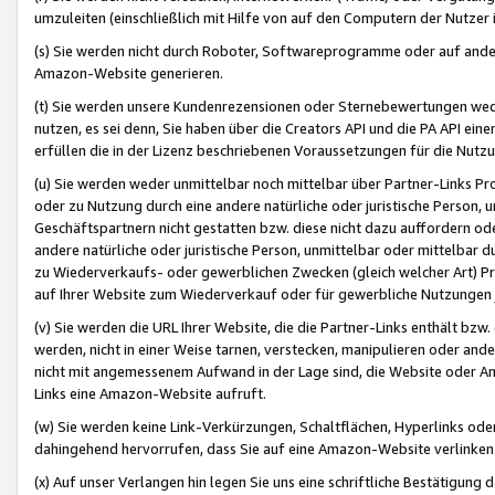
umzuleiten (einschließlich mit Hilfe von auf den Computern der Nutzer i
(s) Sie werden nicht durch Roboter, Softwareprogramme oder auf andere
Amazon-Website generieren.
(t) Sie werden unsere Kundenrezensionen oder Sternebewertungen wed
nutzen, es sei denn, Sie haben über die Creators API und die PA API e
erfüllen die in der Lizenz beschriebenen Voraussetzungen für die Nutzu
(u) Sie werden weder unmittelbar noch mittelbar über Partner-Links P
oder zu Nutzung durch eine andere natürliche oder juristische Person,
Geschäftspartnern nicht gestatten bzw. diese nicht dazu auffordern od
andere natürliche oder juristische Person, unmittelbar oder mittelbar
zu Wiederverkaufs- oder gewerblichen Zwecken (gleich welcher Art) 
auf Ihrer Website zum Wiederverkauf oder für gewerbliche Nutzungen 
(v) Sie werden die URL Ihrer Website, die die Partner-Links enthält b
werden, nicht in einer Weise tarnen, verstecken, manipulieren oder and
nicht mit angemessenem Aufwand in der Lage sind, die Website oder A
Links eine Amazon-Website aufruft.
(w) Sie werden keine Link-Verkürzungen, Schaltflächen, Hyperlinks ode
dahingehend hervorrufen, dass Sie auf eine Amazon-Website verlinken
(x) Auf unser Verlangen hin legen Sie uns eine schriftliche Bestätigung