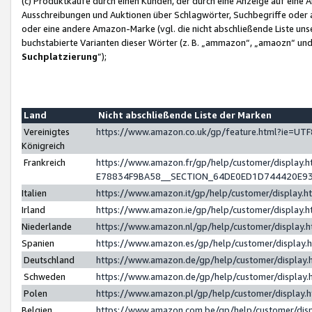
(c) Produktkäufe durch einen Kunden, der durch eine Anzeige auf eine 
Ausschreibungen und Auktionen über Schlagwörter, Suchbegriffe oder 
oder eine andere Amazon-Marke (vgl. die nicht abschließende Liste un
buchstabierte Varianten dieser Wörter (z. B. „ammazon“, „amaozn“ und „
Suchplatzierung
”);
Land
Nicht abschließende Liste der Marken
Vereinigtes
https://www.amazon.co.uk/gp/feature.html?ie=U
Königreich
Frankreich
https://www.amazon.fr/gp/help/customer/displa
E78834F9BA58__SECTION_64DE0ED1D744420E9
Italien
https://www.amazon.it/gp/help/customer/display
Irland
https://www.amazon.ie/gp/help/customer/displa
Niederlande
https://www.amazon.nl/gp/help/customer/display
Spanien
https://www.amazon.es/gp/help/customer/display
Deutschland
https://www.amazon.de/gp/help/customer/displa
Schweden
https://www.amazon.de/gp/help/customer/displa
Polen
https://www.amazon.pl/gp/help/customer/display
Belgien
https://www.amazon.com.be/gp/help/customer/d