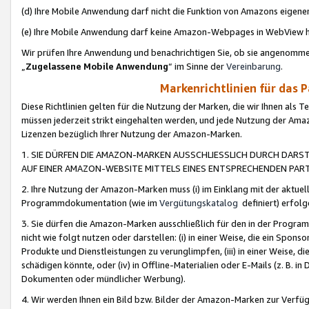
(d) Ihre Mobile Anwendung darf nicht die Funktion von Amazons eige
(e) Ihre Mobile Anwendung darf keine Amazon-Webpages in WebView 
Wir prüfen Ihre Anwendung und benachrichtigen Sie, ob sie angenomm
„
Zugelassene Mobile Anwendung
“ im Sinne der
Vereinbarung
.
Markenrichtlinien für das 
Diese Richtlinien gelten für die Nutzung der Marken, die wir Ihnen als 
müssen jederzeit strikt eingehalten werden, und jede Nutzung der Ama
Lizenzen bezüglich Ihrer Nutzung der Amazon-Marken.
1. SIE DÜRFEN DIE AMAZON-MARKEN AUSSCHLIESSLICH DURCH DARS
AUF EINER AMAZON-WEBSITE MITTELS EINES ENTSPRECHENDEN PART
2. Ihre Nutzung der Amazon-Marken muss (i) im Einklang mit der aktuells
Programmdokumentation (wie im
Vergütungskatalog
definiert) erfolg
3. Sie dürfen die Amazon-Marken ausschließlich für den in der Progr
nicht wie folgt nutzen oder darstellen: (i) in einer Weise, die ein Spo
Produkte und Dienstleistungen zu verunglimpfen, (iii) in einer Weise
schädigen könnte, oder (iv) in Offline-Materialien oder E-Mails (z. B.
Dokumenten oder mündlicher Werbung).
4. Wir werden Ihnen ein Bild bzw. Bilder der Amazon-Marken zur Verfüg