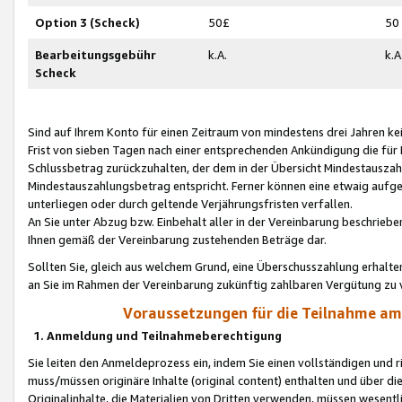
Option 3 (Scheck)
50£
50
Bearbeitungsgebühr
k.A.
k.A
Scheck
Sind auf Ihrem Konto für einen Zeitraum von mindestens drei Jahren kein
Frist von sieben Tagen nach einer entsprechenden Ankündigung die für
Schlussbetrag zurückzuhalten, der dem in der Übersicht Mindestausz
Mindestauszahlungsbetrag entspricht. Ferner können eine etwaig aufg
unterliegen oder durch geltende Verjährungsfristen verfallen.
An Sie unter Abzug bzw. Einbehalt aller in der Vereinbarung beschrieb
Ihnen gemäß der Vereinbarung zustehenden Beträge dar.
Sollten Sie, gleich aus welchem Grund, eine Überschusszahlung erhalte
an Sie im Rahmen der Vereinbarung zukünftig zahlbaren Vergütung zu 
Voraussetzungen für die Teilnahme a
1. Anmeldung und Teilnahmeberechtigung
Sie leiten den Anmeldeprozess ein, indem Sie einen vollständigen und 
muss/müssen originäre Inhalte (original content) enthalten und über d
Originalinhalte, die Materialien von Dritten verwenden, müssen wese