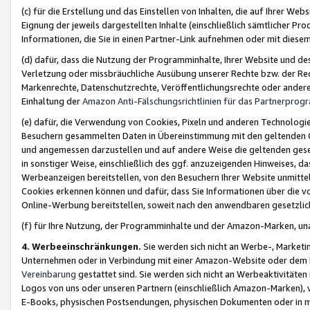
(c) für die Erstellung und das Einstellen von Inhalten, die auf Ihrer We
Eignung der jeweils dargestellten Inhalte (einschließlich sämtlicher 
Informationen, die Sie in einen Partner-Link aufnehmen oder mit diese
(d) dafür, dass die Nutzung der Programminhalte, Ihrer Website und des 
Verletzung oder missbräuchliche Ausübung unserer Rechte bzw. der Recht
Markenrechte, Datenschutzrechte, Veröffentlichungsrechte oder anderer
Einhaltung der
Amazon Anti-Fälschungsrichtlinien für das Partnerpro
(e) dafür, die Verwendung von Cookies, Pixeln und anderen Technologien
Besuchern gesammelten Daten in Übereinstimmung mit den geltenden Ge
und angemessen darzustellen und auf andere Weise die geltenden geset
in sonstiger Weise, einschließlich des ggf. anzuzeigenden Hinweises, d
Werbeanzeigen bereitstellen, von den Besuchern Ihrer Website unmitte
Cookies erkennen können und dafür, dass Sie Informationen über die v
Online-Werbung bereitstellen, soweit nach den anwendbaren gesetzlic
(f) für Ihre Nutzung, der Programminhalte und der Amazon-Marken, u
4. Werbeeinschränkungen.
Sie werden sich nicht an Werbe-, Market
Unternehmen oder in Verbindung mit einer Amazon-Website oder dem Pa
Vereinbarung
gestattet sind. Sie werden sich nicht an Werbeaktivitäten
Logos von uns oder unseren Partnern (einschließlich Amazon-Marken), 
E-Books, physischen Postsendungen, physischen Dokumenten oder in 