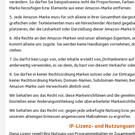
verändern. So dürfen Sie beispielsweise nicht die Proportionen, Farb
Marke hinzufügen bzw. Elemente aus einer Amazon-Marke entfernen.
5. Jede Amazon-Marke muss für sich alleine in ihrer Gesamtheit darge
grafischen oder Textelementen muss ein hinreichender Abstand gegebe
platzieren, der die Lesbarkeit oder Darstellung dieser Amazon-Marke b
6. Alle Rechte an den Amazon-Marken sind unser alleiniges Eigentum, 
kommt alleine uns zugute. Sie werden keine Handlungen vornehmen, 
stehen.
7. Du darfst kein Logo von, oder Inhalte erstellt von,
Drittanbietern au
anderweitig verwenden, es sei denn, du hast von diesem Verkäufer oder
8. Sie dürfen in keiner Rechtsordnung Marken nutzen oder zur Eintragu
keiner Rechtsordnung Marken, Domain-Namen, Subdomain-Namen, Benu
Amazon-Marke zum Verwechseln ähnlich sind.
Wir behalten uns das Recht vor, diese Markenrichtlinien und die gene
Einstellen einer Änderungsmitteilung oder überarbeiteter Markenricht
Wir behalten uns das Recht vor, gegen jede unbefugte Nutzung bzw. jede 
unserem alleinigen Ermessen angemessene Maßnahmen zu ergreifen.
IP-Lizenz- und Nutzungsan
Diese Lizenz regelt Ihre Nutzung von Programminhalten im Zusammen