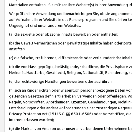
Materialien enthalten. Sie müssen Ihre Website(s) in Ihrer Anwendung ide
Wir prüfen Ihre Anwendung und benachrichtigen Sie, ob sie angenommen
auf Aufnahme Ihrer Website in das Partnerprogramm und Sie dürfen kei
Ungeeignet sind unter anderem Websites:
(a) die sexuelle oder obszöne Inhalte bewerben oder enthalten;
(b) die Gewalt verherrlichen oder gewalttätige Inhalte haben oder pot
anstiften,;
(c) die falsche, irreführende, diffamierende oder verleumderische Inha
(d) die von Hass geprägte, belästigende, schädliche, die Privatsphäre v
Herkunft, Hautfarbe, Geschlecht, Religion, Nationalität, Behinderung, 
(e) die rechtswidrige Handlungen bewerben oder ausführen;
(f) sich an Kinder richten oder wissentlich personenbezogene Daten vo
geltenden Gesetzen definiert) erheben, verwenden oder offenlegen, Vo
Regeln, Vorschriften, Anordnungen, Lizenzen, Genehmigungen, Richtlini
Entscheidungen oder andere Anforderungen einer zuständigen Regierung
Privacy Protection Act (15 U.S.C. §§ 6501-6506) oder Vorschriften, di
Internet erlassen wurden);
(g) die Marken von Amazon oder unseren verbundenen Unternehmen b