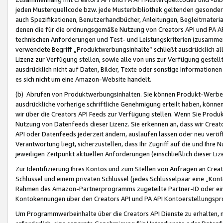
jeden Musterquellcode bzw. jede Musterbibliothek geltenden gesonder
auch Spezifikationen, Benutzerhandbücher, Anleitungen, Begleitmaterial
denen die für die ordnungsgemäße Nutzung von Creators API und PA A
technischen Anforderungen und Test- und Leistungskriterien (zusammen
verwendete Begriff „Produktwerbungsinhalte“ schließt ausdrücklich al
Lizenz zur Verfügung stellen, sowie alle von uns zur Verfügung gestel
ausdrücklich nicht auf Daten, Bilder, Texte oder sonstige Informatione
es sich nicht um eine Amazon-Website handelt.
(b) Abrufen von Produktwerbungsinhalten. Sie können Produkt-Werbein
ausdrückliche vorherige schriftliche Genehmigung erteilt haben, könn
wir über die Creators API Feeds zur Verfügung stellen. Wenn Sie Produk
Nutzung von Datenfeeds dieser Lizenz. Sie erkennen an, dass wir Creat
API oder Datenfeeds jederzeit ändern, auslaufen lassen oder neu veröffe
Verantwortung liegt, sicherzustellen, dass Ihr Zugriff auf die und Ihr
jeweiligen Zeitpunkt aktuellen Anforderungen (einschließlich dieser Liz
Zur Identifizierung Ihres Kontos und zum Stellen von Anfragen an Crea
Schlüssel und einem privaten Schlüssel (jedes Schlüsselpaar eine „Kon
Rahmen des Amazon-Partnerprogramms zugeteilte Partner-ID oder ein
Kontokennungen über den Creators API und PA API Kontoerstellungspro
Um Programmwerbeinhalte über die Creators API Dienste zu erhalten, m