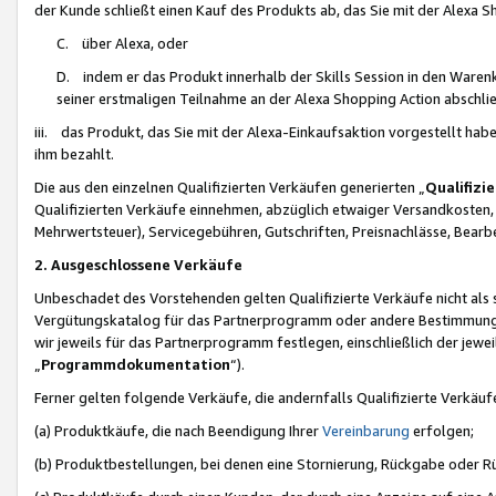
der Kunde schließt einen Kauf des Produkts ab, das Sie mit der Alexa 
C. über Alexa, oder
D. indem er das Produkt innerhalb der Skills Session in den Waren
seiner erstmaligen Teilnahme an der Alexa Shopping Action abschlie
iii. das Produkt, das Sie mit der Alexa-Einkaufsaktion vorgestellt ha
ihm bezahlt.
Die aus den einzelnen Qualifizierten Verkäufen generierten „
Qualifizi
Qualifizierten Verkäufe einnehmen, abzüglich etwaiger Versandkosten
Mehrwertsteuer), Servicegebühren, Gutschriften, Preisnachlässe, Bear
2. Ausgeschlossene Verkäufe
Unbeschadet des Vorstehenden gelten Qualifizierte Verkäufe nicht als
Vergütungskatalog für das Partnerprogramm oder andere Bestimmungen,
wir jeweils für das Partnerprogramm festlegen, einschließlich der jewe
„
Programmdokumentation
“).
Ferner gelten folgende Verkäufe, die andernfalls Qualifizierte Verkä
(a) Produktkäufe, die nach Beendigung Ihrer
Vereinbarung
erfolgen;
(b) Produktbestellungen, bei denen eine Stornierung, Rückgabe oder R