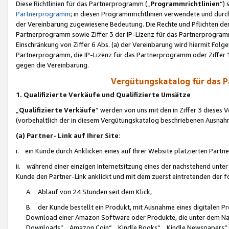
Diese Richtlinien für das Partnerprogramm („
Programmrichtlinien
“)
Partnerprogramm
; in diesen Programmrichtlinien verwendete und durch
der Vereinbarung zugewiesene Bedeutung. Die Rechte und Pflichten de
Partnerprogramm sowie Ziffer 3 der IP-Lizenz für das Partnerprogram
Einschränkung von Ziffer 6 Abs. (a) der Vereinbarung wird hiermit Fol
Partnerprogramm, die IP-Lizenz für das Partnerprogramm oder Ziffer 1
gegen die Vereinbarung.
Vergütungskatalog für das 
1. Qualifizierte Verkäufe und Qualifizierte Umsätze
„
Qualifizierte Verkäufe
“ werden von uns mit den in Ziffer 3 diese
(vorbehaltlich der in diesem Vergütungskatalog beschriebenen Ausnah
(a) Partner- Link auf Ihrer Site
:
i. ein Kunde durch Anklicken eines auf Ihrer Website platzierten Part
ii. während einer einzigen Internetsitzung eines der nachstehend unter (i)
Kunde den Partner-Link anklickt und mit dem zuerst eintretenden der f
A. Ablauf von 24 Stunden seit dem Klick,
B. der Kunde bestellt ein Produkt, mit Ausnahme eines digitalen P
Download einer Amazon Software oder Produkte, die unter dem N
Downloads“, „Amazon Coin“, „Kindle Books“, „Kindle Newspapers“, „