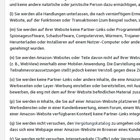
und keine andere natürliche oder juristische Person dazu ermächtigen, a
(l) Sie werden alle Handlungen unterlassen, die nach vernünftigem Erme
Website, auf der Funktionen oder Transaktionen (zum Beispiel suchen, s
(m) Sie werden auf Ihrer Website keine Partner-Links oder Programmin
Spionagesoftware, Schadsoftware, Computerviren, Würmern, Trojaner
Herunterladen oder Installieren auf einem Nutzer-Computer oder ande
genehmigt wurden.
(n) Sie werden Amazon-Websites oder Teile davon nicht auf Ihrer Websi
(z. B., WebView) innerhalb einer Mobilen Anwendung. Die Darstellung ein
Teilnahmevoraussetzungen stellt jedoch keinen Verstoß gegen diese Zif
(o) Sie werden keine Partner-Links oder andere Inhalte, die eine Am
Werbeseiten oder Layer-Werbung einstellen oder bereitstellen, mit Au
bewerben, die eng mit dem auf Ihrer Website befindlichen Material z
(p) Sie werden in Inhalte, die Sie auf einer Amazon-Website platzier
Werbediensten oder in einer Kundenbewertung, einem Forum, einem Wun
einer Amazon-Website verfügbaren Kontext) keine Partner-Links integr
(q) Sie werden nicht versuchen, den
Vergütungskatalog
zu umgehen oder
dass sich eine Webpage einer Amazon-Website im Browser eines Kunden 
(r) Sie werden nicht versuchen, Internetverkehr (Traffic) oder Vergü