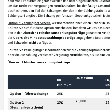
Kauf von Produkten eingelöst werden und unterliegen unseren Geschäf
uns das Recht vor, Vergütungen zurückzuhalten, bis der fällige Gesamt
das Recht vor, den Teil der Zahlungen, der den in der Zahlungstabelle 
Zahlungsart angibst. Die Zahlung per Amazon-Geschenkgutschein ist in
Option 3: Zahlung per Scheck.
Wir übersenden Ihnen einen Scheck in Höh
Sollten Sie sich für diese Option entscheiden, behalten wir uns das Rec
den in der
Übersicht Mindestauszahlungsbeträge
genannten Mindest
der
Übersicht Mindestauszahlungsbeträge
angegebene Bearbeitung
und Schweden nicht verfügbar.
Sollten Sie keine gültigen Informationen für die Zahlungsoption bereit
oder die Auszahlung verdienter Vergütung zurückhalten, bis Sie eine A
Übersicht Mindestauszahlungsbeträge
UK Maxium
UK
FR,
Minimum
un
Option 1 (Überweisung)
25£
25
£5,000
Option 2
25£
25
(Geschenkgutschein)