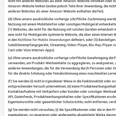
nicht mit anderen Websites als einer Amazon-Website verlinken oder i
Amazon-Website lenken (wobei jedoch Teile Ihrer Anwendung, die nich
anderen Websites als einer Amazon-Website enthalten dürfen).
(d) Ohne unsere ausdrückliche vorherige schriftliche Zustimmung werd
Nutzung mit einem Mobiltelefon oder sonstigen Mobilgerät entwickelt
(1) Websites, die nicht für die Nutzung mit solchen Geräten entwickelt
eine nicht für Mobilgeräte optimierte Website, die über einen Interne
in den
Richtlinie für Mobile Anwendungen
definiert, oder (3) Beistellge
Satellitenempfangsgeräte, Streaming-Video-Player, Blu-Ray-Player ode
Cast oder Vizio Internet-Apps).
(e) Ohne unsere ausdrückliche vorherige schriftliche Genehmigung dürfe
verwenden, um Produkt-Werbeinhalte zu aggregieren, zu analysieren, 
anderen Anwendungen, die für die Verwendung durch Personen oder Or
für die direkte Schulung oder Feinabstimmung eines maschinellen Lern
(f) Sie werden (i) nicht in irgendeiner Weise in die Funktionalität ode
entsprechenden Versuch unternehmen; (ii) keine Produktwerbungsinha
Kontaktaufnahme mit Verkäufern oder Kunden oder sonstiger Werbeaktiv
API, Datenfeeds, Produktwerbungsinhalten oder Spezifikationen erschei
Eigentumsrechte oder gewerblicher Schutzrechte, nicht entfernen, verd
(g) Sie werden nicht versuchen, (i) die Spezifikationen oder die in de
manipulieren, zu reparieren oder anderweitig abgeleitete Werke davon z