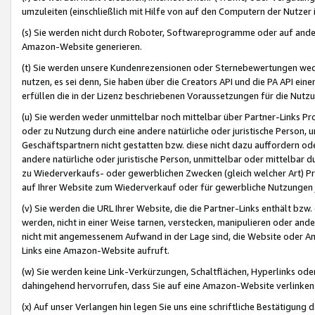
umzuleiten (einschließlich mit Hilfe von auf den Computern der Nutzer i
(s) Sie werden nicht durch Roboter, Softwareprogramme oder auf andere
Amazon-Website generieren.
(t) Sie werden unsere Kundenrezensionen oder Sternebewertungen wed
nutzen, es sei denn, Sie haben über die Creators API und die PA API e
erfüllen die in der Lizenz beschriebenen Voraussetzungen für die Nutzu
(u) Sie werden weder unmittelbar noch mittelbar über Partner-Links P
oder zu Nutzung durch eine andere natürliche oder juristische Person,
Geschäftspartnern nicht gestatten bzw. diese nicht dazu auffordern od
andere natürliche oder juristische Person, unmittelbar oder mittelbar
zu Wiederverkaufs- oder gewerblichen Zwecken (gleich welcher Art) 
auf Ihrer Website zum Wiederverkauf oder für gewerbliche Nutzungen 
(v) Sie werden die URL Ihrer Website, die die Partner-Links enthält b
werden, nicht in einer Weise tarnen, verstecken, manipulieren oder and
nicht mit angemessenem Aufwand in der Lage sind, die Website oder A
Links eine Amazon-Website aufruft.
(w) Sie werden keine Link-Verkürzungen, Schaltflächen, Hyperlinks ode
dahingehend hervorrufen, dass Sie auf eine Amazon-Website verlinken
(x) Auf unser Verlangen hin legen Sie uns eine schriftliche Bestätigung