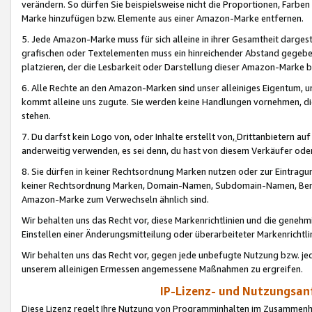
verändern. So dürfen Sie beispielsweise nicht die Proportionen, Farb
Marke hinzufügen bzw. Elemente aus einer Amazon-Marke entfernen.
5. Jede Amazon-Marke muss für sich alleine in ihrer Gesamtheit darge
grafischen oder Textelementen muss ein hinreichender Abstand gegebe
platzieren, der die Lesbarkeit oder Darstellung dieser Amazon-Marke b
6. Alle Rechte an den Amazon-Marken sind unser alleiniges Eigentum, 
kommt alleine uns zugute. Sie werden keine Handlungen vornehmen, 
stehen.
7. Du darfst kein Logo von, oder Inhalte erstellt von,
Drittanbietern au
anderweitig verwenden, es sei denn, du hast von diesem Verkäufer oder
8. Sie dürfen in keiner Rechtsordnung Marken nutzen oder zur Eintragu
keiner Rechtsordnung Marken, Domain-Namen, Subdomain-Namen, Benu
Amazon-Marke zum Verwechseln ähnlich sind.
Wir behalten uns das Recht vor, diese Markenrichtlinien und die gene
Einstellen einer Änderungsmitteilung oder überarbeiteter Markenricht
Wir behalten uns das Recht vor, gegen jede unbefugte Nutzung bzw. jede 
unserem alleinigen Ermessen angemessene Maßnahmen zu ergreifen.
IP-Lizenz- und Nutzungsan
Diese Lizenz regelt Ihre Nutzung von Programminhalten im Zusammen