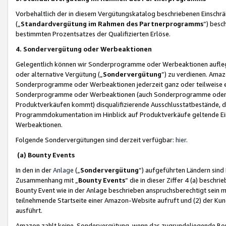
Vorbehaltlich der in diesem Vergütungskatalog beschriebenen Einschr
(„
Standardvergütung im Rahmen des Partnerprogramms
“) besc
bestimmten Prozentsatzes der Qualifizierten Erlöse.
4. Sondervergütung oder Werbeaktionen
Gelegentlich können wir Sonderprogramme oder Werbeaktionen auflegen,
oder alternative Vergütung („
Sondervergütung
”) zu verdienen. Amazo
Sonderprogramme oder Werbeaktionen jederzeit ganz oder teilweise einz
Sonderprogramme oder Werbeaktionen (auch Sonderprogramme oder We
Produktverkäufen kommt) disqualifizierende Ausschlusstatbestände, di
Programmdokumentation im Hinblick auf Produktverkäufe geltende E
Werbeaktionen.
Folgende Sondervergütungen sind derzeit verfügbar:
hier
.
(a) Bounty Events
In den in der
Anlage
(„
Sondervergütung
“) aufgeführten Ländern sind
Zusammenhang mit „
Bounty Events
“ die in dieser Ziffer 4 (a) besch
Bounty Event wie in der Anlage beschrieben anspruchsberechtigt sein mu
teilnehmende Startseite einer Amazon-Website aufruft und (2) der Kun
ausführt.
Amazon zahlt keine Sondervergütung, wenn das zugrundeliegende Boun