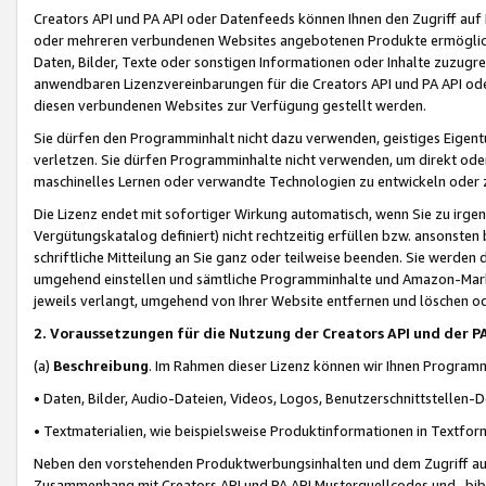
Creators API und PA API oder Datenfeeds können Ihnen den Zugriff auf D
oder mehreren verbundenen Websites angebotenen Produkte ermögliche
Daten, Bilder, Texte oder sonstigen Informationen oder Inhalte zuzugre
anwendbaren Lizenzvereinbarungen für die Creators API und PA API od
diesen verbundenen Websites zur Verfügung gestellt werden.
Sie dürfen den Programminhalt nicht dazu verwenden, geistiges Eigent
verletzen. Sie dürfen Programminhalte nicht verwenden, um direkt ode
maschinelles Lernen oder verwandte Technologien zu entwickeln oder zu
Die Lizenz endet mit sofortiger Wirkung automatisch, wenn Sie zu irg
Vergütungskatalog definiert) nicht rechtzeitig erfüllen bzw. ansonsten
schriftliche Mitteilung an Sie ganz oder teilweise beenden. Sie werden
umgehend einstellen und sämtliche Programminhalte und Amazon-Marke
jeweils verlangt, umgehend von Ihrer Website entfernen und löschen od
2. Voraussetzungen für die Nutzung der Creators API und der P
(a)
Beschreibung
. Im Rahmen dieser Lizenz können wir Ihnen Programmi
• Daten, Bilder, Audio-Dateien, Videos, Logos, Benutzerschnittstellen-
• Textmaterialien, wie beispielsweise Produktinformationen in Textfor
Neben den vorstehenden Produktwerbungsinhalten und dem Zugriff auf 
Zusammenhang mit Creators API und PA API Musterquellcodes und -bibli