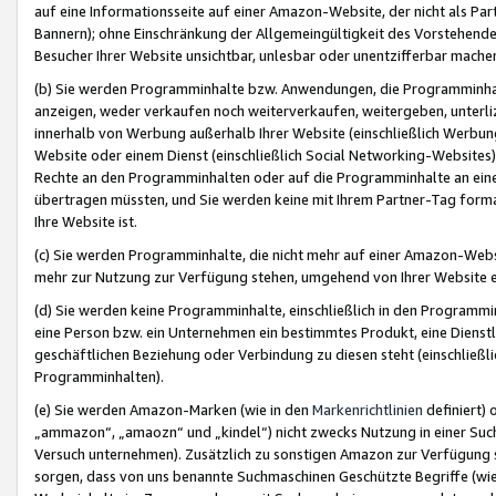
auf eine Informationsseite auf einer Amazon-Website, der nicht als Part
Bannern); ohne Einschränkung der Allgemeingültigkeit des Vorstehende
Besucher Ihrer Website unsichtbar, unlesbar oder unentzifferbar mache
(b) Sie werden Programminhalte bzw. Anwendungen, die Programminhalt
anzeigen, weder verkaufen noch weiterverkaufen, weitergeben, unterli
innerhalb von Werbung außerhalb Ihrer Website (einschließlich Werbun
Website oder einem Dienst (einschließlich Social Networking-Website
Rechte an den Programminhalten oder auf die Programminhalte an eine a
übertragen müssten, und Sie werden keine mit Ihrem Partner-Tag formati
Ihre Website ist.
(c) Sie werden Programminhalte, die nicht mehr auf einer Amazon-Websit
mehr zur Nutzung zur Verfügung stehen, umgehend von Ihrer Website e
(d) Sie werden keine Programminhalte, einschließlich in den Programmin
eine Person bzw. ein Unternehmen ein bestimmtes Produkt, eine Dienstle
geschäftlichen Beziehung oder Verbindung zu diesen steht (einschließli
Programminhalten).
(e) Sie werden Amazon-Marken (wie in den
Markenrichtlinien
definiert) 
„ammazon“, „amaozn“ und „kindel“) nicht zwecks Nutzung in einer Suc
Versuch unternehmen). Zusätzlich zu sonstigen Amazon zur Verfügung 
sorgen, dass von uns benannte Suchmaschinen Geschützte Begriffe (wie 