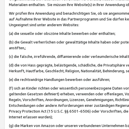
Materialien enthalten. Sie müssen Ihre Website(s) in Ihrer Anwendung ide
Wir prüfen Ihre Anwendung und benachrichtigen Sie, ob sie angenommen
auf Aufnahme Ihrer Website in das Partnerprogramm und Sie dürfen kei
Ungeeignet sind unter anderem Websites:
(a) die sexuelle oder obszöne Inhalte bewerben oder enthalten;
(b) die Gewalt verherrlichen oder gewalttätige Inhalte haben oder pot
anstiften,;
(c) die falsche, irreführende, diffamierende oder verleumderische Inha
(d) die von Hass geprägte, belästigende, schädliche, die Privatsphäre v
Herkunft, Hautfarbe, Geschlecht, Religion, Nationalität, Behinderung, 
(e) die rechtswidrige Handlungen bewerben oder ausführen;
(f) sich an Kinder richten oder wissentlich personenbezogene Daten vo
geltenden Gesetzen definiert) erheben, verwenden oder offenlegen, Vo
Regeln, Vorschriften, Anordnungen, Lizenzen, Genehmigungen, Richtlini
Entscheidungen oder andere Anforderungen einer zuständigen Regierung
Privacy Protection Act (15 U.S.C. §§ 6501-6506) oder Vorschriften, di
Internet erlassen wurden);
(g) die Marken von Amazon oder unseren verbundenen Unternehmen b