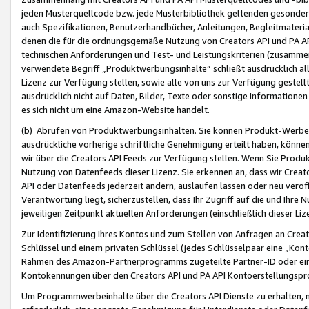
jeden Musterquellcode bzw. jede Musterbibliothek geltenden gesonder
auch Spezifikationen, Benutzerhandbücher, Anleitungen, Begleitmaterial
denen die für die ordnungsgemäße Nutzung von Creators API und PA A
technischen Anforderungen und Test- und Leistungskriterien (zusammen
verwendete Begriff „Produktwerbungsinhalte“ schließt ausdrücklich al
Lizenz zur Verfügung stellen, sowie alle von uns zur Verfügung gestel
ausdrücklich nicht auf Daten, Bilder, Texte oder sonstige Informatione
es sich nicht um eine Amazon-Website handelt.
(b) Abrufen von Produktwerbungsinhalten. Sie können Produkt-Werbein
ausdrückliche vorherige schriftliche Genehmigung erteilt haben, könn
wir über die Creators API Feeds zur Verfügung stellen. Wenn Sie Produk
Nutzung von Datenfeeds dieser Lizenz. Sie erkennen an, dass wir Creat
API oder Datenfeeds jederzeit ändern, auslaufen lassen oder neu veröffe
Verantwortung liegt, sicherzustellen, dass Ihr Zugriff auf die und Ihr
jeweiligen Zeitpunkt aktuellen Anforderungen (einschließlich dieser Liz
Zur Identifizierung Ihres Kontos und zum Stellen von Anfragen an Crea
Schlüssel und einem privaten Schlüssel (jedes Schlüsselpaar eine „Kon
Rahmen des Amazon-Partnerprogramms zugeteilte Partner-ID oder ein
Kontokennungen über den Creators API und PA API Kontoerstellungspro
Um Programmwerbeinhalte über die Creators API Dienste zu erhalten, m