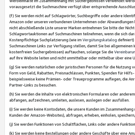
Werbeinhalte im Zusammenhang mit Suchergebnissen verwendet werden,
vorausgesetzt die Suchmaschine verfügt über entsprechende Ausschlu
(f) Sie werden nicht auf Schlagwörter, Suchbegriffe oder andere Ident
Amazon oder unseren verbundenen Unternehmen oder Abwandlungen bzw
nicht abschließende Liste unserer Marken entnehmen Sie bitte der Nich
Schlagwortauktionen auf Suchmaschinen teilnehmen, wenn die sich da
Kostenpflichtige Suchplatzierung (wie im
Vergütungskatalog
definiert
Suchmaschinen Links zur Verfügung stellen, damit Sie bei allgemeinen I
kostenfreien Suchergebnissen) auftauchen, solange Sie die
Vereinbaru
auf Ihre Website leiten und nicht unmittelbar oder mittelbar über eine
(g) Sie werden natürlichen oder juristischen Personen für die Nutzung 
Form von Geld, Rabatten, Preisnachlässen, Punkten, Spenden für Hilfs
beispielsweise keine Prämien- oder Treueprogramme auflegen, die Anrei
Partner-Links zu besuchen.
(h) Sie werden die Inhalte von elektronischen Formularen oder anderem M
abfangen, aufzeichnen, umleiten, auslesen, auslegen oder ausfüllen.
(i) Sie werden keine Kontodaten, die unsere Kunden im Zusammenhang 
Kunden der Amazon-Websites), abfragen, erheben, einholen, speichern,
(j) Sie werden Funktionen von Schaltflächen, Links oder andere Funkti
(k) Sie werden keine Bestellungen oder andere Geschäfte über eine Ama