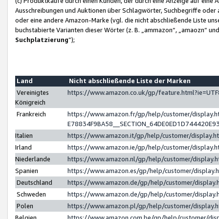
(c) Produktkäufe durch einen Kunden, der durch eine Anzeige auf eine 
Ausschreibungen und Auktionen über Schlagwörter, Suchbegriffe oder 
oder eine andere Amazon-Marke (vgl. die nicht abschließende Liste un
buchstabierte Varianten dieser Wörter (z. B. „ammazon“, „amaozn“ und „
Suchplatzierung
”);
Land
Nicht abschließende Liste der Marken
Vereinigtes
https://www.amazon.co.uk/gp/feature.html?ie=U
Königreich
Frankreich
https://www.amazon.fr/gp/help/customer/displa
E78834F9BA58__SECTION_64DE0ED1D744420E9
Italien
https://www.amazon.it/gp/help/customer/display
Irland
https://www.amazon.ie/gp/help/customer/displa
Niederlande
https://www.amazon.nl/gp/help/customer/display
Spanien
https://www.amazon.es/gp/help/customer/display
Deutschland
https://www.amazon.de/gp/help/customer/displa
Schweden
https://www.amazon.de/gp/help/customer/displa
Polen
https://www.amazon.pl/gp/help/customer/display
Belgien
https://www.amazon.com.be/gp/help/customer/d