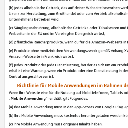
(b) jedes alkoholische Getränk, das auf deiner Webseite beworben wird
Lizenz zur Herstellung, zum Großhandel oder zum Vertrieb alkoholisch
Unternehmens betrieben wird,
(c) Säuglingsnahruhrung, alkoholische Getränke oder Tabakwaren und E
Webseiten in der EU und im Vereinigten Königreich wirbst,
(d) pflanzliche Raucherprodukte, wenn du für die Amazon-Webseite in B
(e) Produkte ohne medizinischen Verwendungszweck gemäß Anhang XVI 
Amazon-Webseite in Frankreich wirbst,
(f) jedes Produkt oder jede Dienstleistung, bei der es sich um ein Prod
erhältst eine Warnung, wenn ein Produkt oder eine Dienstleistung in de
Central ausgeschlossen ist.
Richtlinie für Mobile Anwendungen im Rahmen de
Wenn Ihre Website eine für die Nutzung auf Mobiltelefonen, Tablets 
„
Mobile Anwendung
“) enthält, gilt Folgendes:
(a) Ihre Mobile Anwendung muss in den App-Stores von Google Play, A
(b) Ihre Mobile Anwendung muss kostenlos heruntergeladen werden könn
(c) Ihre Mobile Anwendung muss originäre Inhalte haben,