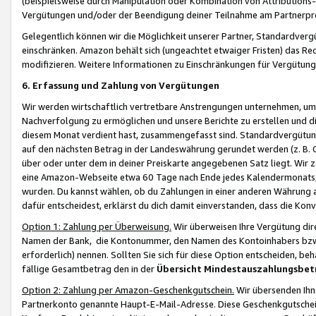
(beispielsweise durch Manipulation oder Kombination von Attributions-
Vergütungen und/oder der Beendigung deiner Teilnahme am Partnerp
Gelegentlich können wir die Möglichkeit unserer Partner, Standardv
einschränken. Amazon behält sich (ungeachtet etwaiger Fristen) das Re
modifizieren. Weitere Informationen zu Einschränkungen für Vergütung
6. Erfassung und Zahlung von Vergütungen
Wir werden wirtschaftlich vertretbare Anstrengungen unternehmen, um 
Nachverfolgung zu ermöglichen und unsere Berichte zu erstellen und di
diesem Monat verdient hast, zusammengefasst sind. Standardvergütung
auf den nächsten Betrag in der Landeswährung gerundet werden (z. B. C
über oder unter dem in deiner Preiskarte angegebenen Satz liegt. Wir
eine Amazon-Webseite etwa 60 Tage nach Ende jedes Kalendermonats, i
wurden. Du kannst wählen, ob du Zahlungen in einer anderen Währung
dafür entscheidest, erklärst du dich damit einverstanden, dass die K
Option 1: Zahlung per Überweisung.
Wir überweisen Ihre Vergütung dir
Namen der Bank, die Kontonummer, den Namen des Kontoinhabers bzw. a
erforderlich) nennen. Sollten Sie sich für diese Option entscheiden, be
fällige Gesamtbetrag den in der
Übersicht Mindestauszahlungsbet
Option 2: Zahlung per Amazon-Geschenkgutschein.
Wir übersenden Ihne
Partnerkonto genannte Haupt-E-Mail-Adresse. Diese Geschenkgutschei