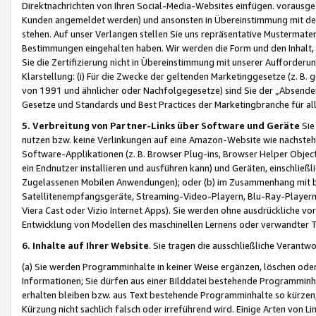
Direktnachrichten von Ihren Social-Media-Websites einfügen. vorausg
Kunden angemeldet werden) und ansonsten in Übereinstimmung mit der
stehen. Auf unser Verlangen stellen Sie uns repräsentative Mustermater
Bestimmungen eingehalten haben. Wir werden die Form und den Inhalt, di
Sie die Zertifizierung nicht in Übereinstimmung mit unserer Aufforderu
Klarstellung: (i) Für die Zwecke der geltenden Marketinggesetze (z. 
von 1991 und ähnlicher oder Nachfolgegesetze) sind Sie der „Absender“ j
Gesetze und Standards und Best Practices der Marketingbranche für 
5. Verbreitung von Partner-Links über Software und Geräte
Sie
nutzen bzw. keine Verlinkungen auf eine Amazon-Website wie nachsteh
Software-Applikationen (z. B. Browser Plug-ins, Browser Helper Objec
ein Endnutzer installieren und ausführen kann) und Geräten, einschlie
Zugelassenen Mobilen Anwendungen); oder (b) im Zusammenhang mit bzw.
Satellitenempfangsgeräte, Streaming-Video-Playern, Blu-Ray-Playern 
Viera Cast oder Vizio Internet Apps). Sie werden ohne ausdrückliche v
Entwicklung von Modellen des maschinellen Lernens oder verwandter 
6. Inhalte auf Ihrer Website
. Sie tragen die ausschließliche Verantwo
(a) Sie werden Programminhalte in keiner Weise ergänzen, löschen oder
Informationen; Sie dürfen aus einer Bilddatei bestehende Programminhal
erhalten bleiben bzw. aus Text bestehende Programminhalte so kürzen, 
Kürzung nicht sachlich falsch oder irreführend wird. Einige Arten von L