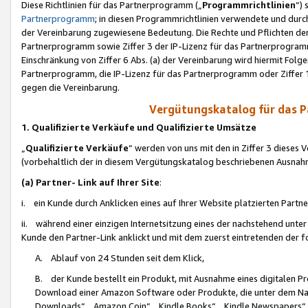
Diese Richtlinien für das Partnerprogramm („
Programmrichtlinien
“)
Partnerprogramm
; in diesen Programmrichtlinien verwendete und durch
der Vereinbarung zugewiesene Bedeutung. Die Rechte und Pflichten de
Partnerprogramm sowie Ziffer 3 der IP-Lizenz für das Partnerprogram
Einschränkung von Ziffer 6 Abs. (a) der Vereinbarung wird hiermit Fol
Partnerprogramm, die IP-Lizenz für das Partnerprogramm oder Ziffer 1
gegen die Vereinbarung.
Vergütungskatalog für das 
1. Qualifizierte Verkäufe und Qualifizierte Umsätze
„
Qualifizierte Verkäufe
“ werden von uns mit den in Ziffer 3 diese
(vorbehaltlich der in diesem Vergütungskatalog beschriebenen Ausnah
(a) Partner- Link auf Ihrer Site
:
i. ein Kunde durch Anklicken eines auf Ihrer Website platzierten Part
ii. während einer einzigen Internetsitzung eines der nachstehend unter (i)
Kunde den Partner-Link anklickt und mit dem zuerst eintretenden der f
A. Ablauf von 24 Stunden seit dem Klick,
B. der Kunde bestellt ein Produkt, mit Ausnahme eines digitalen P
Download einer Amazon Software oder Produkte, die unter dem N
Downloads“, „Amazon Coin“, „Kindle Books“, „Kindle Newspapers“, „