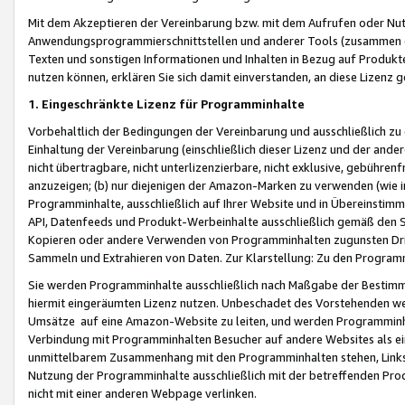
Mit dem Akzeptieren der Vereinbarung bzw. mit dem Aufrufen oder Nutz
Anwendungsprogrammierschnittstellen und anderer Tools (zusammen die
Texten und sonstigen Informationen und Inhalten in Bezug auf Produkte
nutzen können, erklären Sie sich damit einverstanden, an diese Lizenz 
1. Eingeschränkte Lizenz für Programminhalte
Vorbehaltlich der Bedingungen der Vereinbarung und ausschließlich z
Einhaltung der Vereinbarung (einschließlich dieser Lizenz und der ande
nicht übertragbare, nicht unterlizenzierbare, nicht exklusive, gebühren
anzuzeigen; (b) nur diejenigen der Amazon-Marken zu verwenden (wie in 
Programminhalte, ausschließlich auf Ihrer Website und in Übereinstimmu
API, Datenfeeds und Produkt-Werbeinhalte ausschließlich gemäß den Spe
Kopieren oder andere Verwenden von Programminhalten zugunsten Dri
Sammeln und Extrahieren von Daten. Zur Klarstellung: Zu den Program
Sie werden Programminhalte ausschließlich nach Maßgabe der Besti
hiermit eingeräumten Lizenz nutzen. Unbeschadet des Vorstehenden we
Umsätze auf eine Amazon-Website zu leiten, und werden Programminhal
Verbindung mit Programminhalten Besucher auf andere Websites als ein
unmittelbarem Zusammenhang mit den Programminhalten stehen, Links z
Nutzung der Programminhalte ausschließlich mit der betreffenden Pr
nicht mit einer anderen Webpage verlinken.