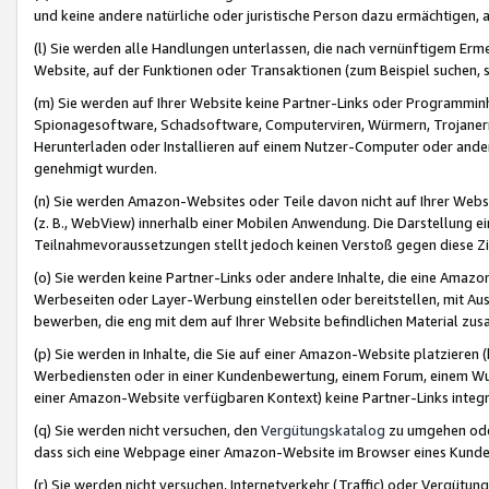
und keine andere natürliche oder juristische Person dazu ermächtigen, a
(l) Sie werden alle Handlungen unterlassen, die nach vernünftigem Erme
Website, auf der Funktionen oder Transaktionen (zum Beispiel suchen, s
(m) Sie werden auf Ihrer Website keine Partner-Links oder Programmin
Spionagesoftware, Schadsoftware, Computerviren, Würmern, Trojaner
Herunterladen oder Installieren auf einem Nutzer-Computer oder ande
genehmigt wurden.
(n) Sie werden Amazon-Websites oder Teile davon nicht auf Ihrer Websi
(z. B., WebView) innerhalb einer Mobilen Anwendung. Die Darstellung ein
Teilnahmevoraussetzungen stellt jedoch keinen Verstoß gegen diese Zif
(o) Sie werden keine Partner-Links oder andere Inhalte, die eine Am
Werbeseiten oder Layer-Werbung einstellen oder bereitstellen, mit Au
bewerben, die eng mit dem auf Ihrer Website befindlichen Material z
(p) Sie werden in Inhalte, die Sie auf einer Amazon-Website platzier
Werbediensten oder in einer Kundenbewertung, einem Forum, einem Wun
einer Amazon-Website verfügbaren Kontext) keine Partner-Links integr
(q) Sie werden nicht versuchen, den
Vergütungskatalog
zu umgehen oder
dass sich eine Webpage einer Amazon-Website im Browser eines Kunden 
(r) Sie werden nicht versuchen, Internetverkehr (Traffic) oder Vergü