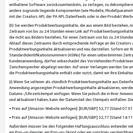
enthaltene Software zurückzuentwickeln, zu zerlegen, zu dekompilier
andere zugrunde liegende Komponenten (wie Modelle, Modellparameter
mit der Creators API, der PA API, Datenfeeds oder in den Produkt Werb
(h) Sie werden Produktwerbungsinhalte, die aus einem Bild bestehen, ni
Zeitraum von bis zu 24 Stunden einen Link auf Produktwerbungsinhalte
die nicht aus Bildern bestehen, für einen Zeitraum von bis zu 24 Stund
Ablauf dieses Zeitraums durch entsprechende Anfrage an die Creators 
Produktwerbungsinhalte aktualisieren und neu darstellen. Sofern wir Ih
Standardidentifikationsnummern (ASINs) für einen unbestimmten Zeitra
Kundenanwendung, dürfen unbeschadet des Vorstehenden Produktwerbu
Zwischenspeicher abgelegt werden. Auf unser Verlangen werden Sie un
die Produktwerbungsinhalte enthält oder nutzt, damit wir Ihre Einhalt
(i) Wenn Sie seltener als stündlich Produktwerbungsinhalte aus Datenfe
Anwendung angezeigten Produktwerbungsinhalte aktualisieren, werden 
Datums-/Uhrzeitstempel einfügen. Wenn Sie jedoch die in Ihrer Anwe
und aktualisiert haben, kann der Datumsteil des Stempels entfallen. Dies
• Preis auf [Amazon-Website einfügen]: [EUR/GBP] 32,77 (Stand 07.01.
• Preis auf [Amazon-Website einfügen]: [EUR/GBP] 32,77 (Stand 14:11 
Außerdem müssen Sie den folgenden Haftungsausschluss entweder neb
ein Pop-up-Fenster, ein Pop-up-Skript oder ein sonstiges vergleichba