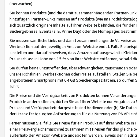
überwachen).
Sie können Produkte (und die damit zusammenhängenden Partner-Links)
hinzufügen. Partner-Links müssen auf Produkte (wie im Produktkatalog de
sich zusätzlich originäre Inhalte auf Ihrer Website befinden, die für 
Suchergebnisse, Events (z. B. Prime Day) oder die Homepages bestimmte
Sie müssen sämtliche Links und damit zusammenhängende Verweise auf z
Werbeaktion auf der jeweiligen Amazon-Website endet. Falls Sie beisp
einstellen und darauf hinweisen, dass Amazon auf ausgewählte Kleidun
Preisnachlass in Höhe von 15 % von Ihrer Website entfernen, sobald di
Sie dürfen keine unzutreffenden, überschwänglichen, täuschenden od
unsere Richtlinien, Werbeaktionen oder Preise aufstellen. Stellen Sie 
angebotenen Smartphone mit 64 GB Speicherkapazität ein, so dürfen S
führt.
Die Preise und die Verfügbarkeit von Produkten können Veränderungen 
Produkte ändern können, dürfen Sie auf Ihrer Website nur Angaben zu P
Preisen und Verfügbarkeit dargestellt sind bedienen oder (b) Sie Daten
der Lizenz festgelegten Anforderungen für die Nutzung von PA API einh
Ferner müssen Sie, falls Sie Preise für ein Produkt auf Ihrer Website in 
einer Preisvergleichsmaschine) zusammen mit Preisen für das gleiche o
außerhalb der Amazon-Website angeboten werden, jeweils den niedrigst