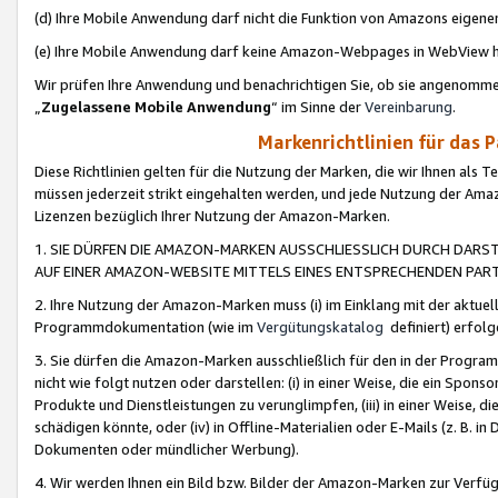
(d) Ihre Mobile Anwendung darf nicht die Funktion von Amazons eige
(e) Ihre Mobile Anwendung darf keine Amazon-Webpages in WebView 
Wir prüfen Ihre Anwendung und benachrichtigen Sie, ob sie angenomm
„
Zugelassene Mobile Anwendung
“ im Sinne der
Vereinbarung
.
Markenrichtlinien für das 
Diese Richtlinien gelten für die Nutzung der Marken, die wir Ihnen als 
müssen jederzeit strikt eingehalten werden, und jede Nutzung der Ama
Lizenzen bezüglich Ihrer Nutzung der Amazon-Marken.
1. SIE DÜRFEN DIE AMAZON-MARKEN AUSSCHLIESSLICH DURCH DARS
AUF EINER AMAZON-WEBSITE MITTELS EINES ENTSPRECHENDEN PART
2. Ihre Nutzung der Amazon-Marken muss (i) im Einklang mit der aktuells
Programmdokumentation (wie im
Vergütungskatalog
definiert) erfolg
3. Sie dürfen die Amazon-Marken ausschließlich für den in der Progr
nicht wie folgt nutzen oder darstellen: (i) in einer Weise, die ein Spo
Produkte und Dienstleistungen zu verunglimpfen, (iii) in einer Weise
schädigen könnte, oder (iv) in Offline-Materialien oder E-Mails (z. B.
Dokumenten oder mündlicher Werbung).
4. Wir werden Ihnen ein Bild bzw. Bilder der Amazon-Marken zur Verfüg