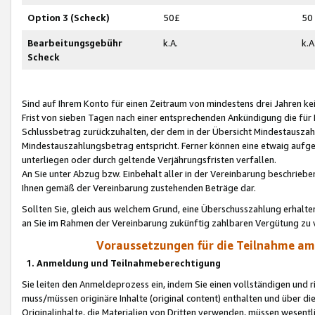
Option 3 (Scheck)
50£
50
Bearbeitungsgebühr
k.A.
k.A
Scheck
Sind auf Ihrem Konto für einen Zeitraum von mindestens drei Jahren kein
Frist von sieben Tagen nach einer entsprechenden Ankündigung die für
Schlussbetrag zurückzuhalten, der dem in der Übersicht Mindestausz
Mindestauszahlungsbetrag entspricht. Ferner können eine etwaig aufg
unterliegen oder durch geltende Verjährungsfristen verfallen.
An Sie unter Abzug bzw. Einbehalt aller in der Vereinbarung beschrieb
Ihnen gemäß der Vereinbarung zustehenden Beträge dar.
Sollten Sie, gleich aus welchem Grund, eine Überschusszahlung erhalte
an Sie im Rahmen der Vereinbarung zukünftig zahlbaren Vergütung zu 
Voraussetzungen für die Teilnahme a
1. Anmeldung und Teilnahmeberechtigung
Sie leiten den Anmeldeprozess ein, indem Sie einen vollständigen und 
muss/müssen originäre Inhalte (original content) enthalten und über d
Originalinhalte, die Materialien von Dritten verwenden, müssen wese