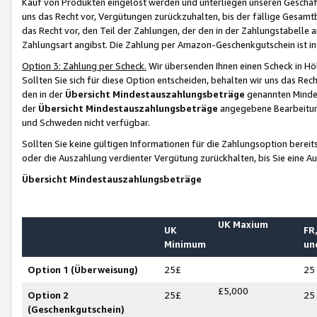
Kauf von Produkten eingelöst werden und unterliegen unseren Geschäf
uns das Recht vor, Vergütungen zurückzuhalten, bis der fällige Gesamt
das Recht vor, den Teil der Zahlungen, der den in der Zahlungstabelle 
Zahlungsart angibst. Die Zahlung per Amazon-Geschenkgutschein ist in
Option 3: Zahlung per Scheck.
Wir übersenden Ihnen einen Scheck in Höh
Sollten Sie sich für diese Option entscheiden, behalten wir uns das Rec
den in der
Übersicht Mindestauszahlungsbeträge
genannten Mindest
der
Übersicht Mindestauszahlungsbeträge
angegebene Bearbeitung
und Schweden nicht verfügbar.
Sollten Sie keine gültigen Informationen für die Zahlungsoption bereit
oder die Auszahlung verdienter Vergütung zurückhalten, bis Sie eine A
Übersicht Mindestauszahlungsbeträge
UK Maxium
UK
FR,
Minimum
un
Option 1 (Überweisung)
25£
25
£5,000
Option 2
25£
25
(Geschenkgutschein)