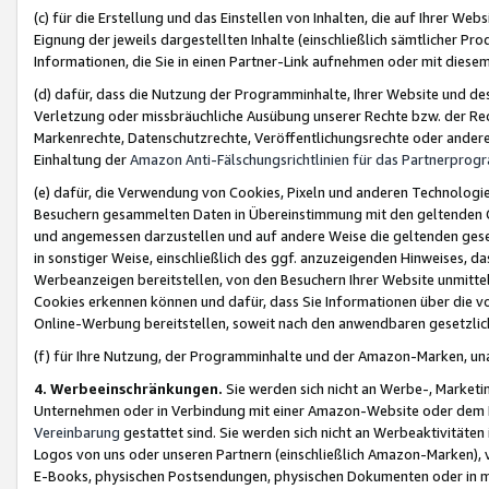
(c) für die Erstellung und das Einstellen von Inhalten, die auf Ihrer We
Eignung der jeweils dargestellten Inhalte (einschließlich sämtlicher 
Informationen, die Sie in einen Partner-Link aufnehmen oder mit diese
(d) dafür, dass die Nutzung der Programminhalte, Ihrer Website und des 
Verletzung oder missbräuchliche Ausübung unserer Rechte bzw. der Recht
Markenrechte, Datenschutzrechte, Veröffentlichungsrechte oder anderer
Einhaltung der
Amazon Anti-Fälschungsrichtlinien für das Partnerpro
(e) dafür, die Verwendung von Cookies, Pixeln und anderen Technologien
Besuchern gesammelten Daten in Übereinstimmung mit den geltenden Ge
und angemessen darzustellen und auf andere Weise die geltenden geset
in sonstiger Weise, einschließlich des ggf. anzuzeigenden Hinweises, d
Werbeanzeigen bereitstellen, von den Besuchern Ihrer Website unmitte
Cookies erkennen können und dafür, dass Sie Informationen über die v
Online-Werbung bereitstellen, soweit nach den anwendbaren gesetzlic
(f) für Ihre Nutzung, der Programminhalte und der Amazon-Marken, u
4. Werbeeinschränkungen.
Sie werden sich nicht an Werbe-, Market
Unternehmen oder in Verbindung mit einer Amazon-Website oder dem Pa
Vereinbarung
gestattet sind. Sie werden sich nicht an Werbeaktivitäten
Logos von uns oder unseren Partnern (einschließlich Amazon-Marken), 
E-Books, physischen Postsendungen, physischen Dokumenten oder in 