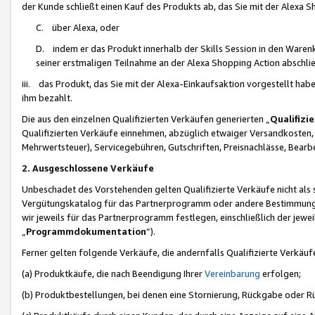
der Kunde schließt einen Kauf des Produkts ab, das Sie mit der Alexa 
C. über Alexa, oder
D. indem er das Produkt innerhalb der Skills Session in den Waren
seiner erstmaligen Teilnahme an der Alexa Shopping Action abschlie
iii. das Produkt, das Sie mit der Alexa-Einkaufsaktion vorgestellt ha
ihm bezahlt.
Die aus den einzelnen Qualifizierten Verkäufen generierten „
Qualifizi
Qualifizierten Verkäufe einnehmen, abzüglich etwaiger Versandkosten
Mehrwertsteuer), Servicegebühren, Gutschriften, Preisnachlässe, Bear
2. Ausgeschlossene Verkäufe
Unbeschadet des Vorstehenden gelten Qualifizierte Verkäufe nicht als
Vergütungskatalog für das Partnerprogramm oder andere Bestimmungen,
wir jeweils für das Partnerprogramm festlegen, einschließlich der jewe
„
Programmdokumentation
“).
Ferner gelten folgende Verkäufe, die andernfalls Qualifizierte Verkä
(a) Produktkäufe, die nach Beendigung Ihrer
Vereinbarung
erfolgen;
(b) Produktbestellungen, bei denen eine Stornierung, Rückgabe oder R