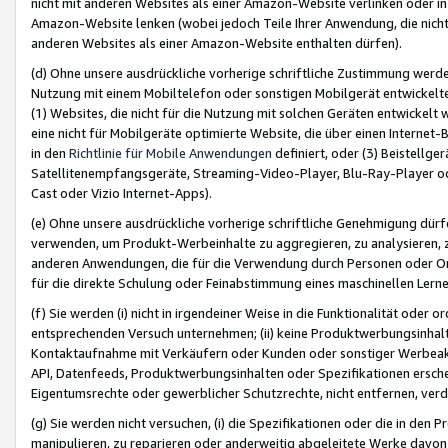
nicht mit anderen Websites als einer Amazon-Website verlinken oder i
Amazon-Website lenken (wobei jedoch Teile Ihrer Anwendung, die nich
anderen Websites als einer Amazon-Website enthalten dürfen).
(d) Ohne unsere ausdrückliche vorherige schriftliche Zustimmung werd
Nutzung mit einem Mobiltelefon oder sonstigen Mobilgerät entwickelt
(1) Websites, die nicht für die Nutzung mit solchen Geräten entwickelt
eine nicht für Mobilgeräte optimierte Website, die über einen Interne
in den
Richtlinie für Mobile Anwendungen
definiert, oder (3) Beistellge
Satellitenempfangsgeräte, Streaming-Video-Player, Blu-Ray-Player ode
Cast oder Vizio Internet-Apps).
(e) Ohne unsere ausdrückliche vorherige schriftliche Genehmigung dürfe
verwenden, um Produkt-Werbeinhalte zu aggregieren, zu analysieren, 
anderen Anwendungen, die für die Verwendung durch Personen oder Or
für die direkte Schulung oder Feinabstimmung eines maschinellen Lern
(f) Sie werden (i) nicht in irgendeiner Weise in die Funktionalität ode
entsprechenden Versuch unternehmen; (ii) keine Produktwerbungsinha
Kontaktaufnahme mit Verkäufern oder Kunden oder sonstiger Werbeaktiv
API, Datenfeeds, Produktwerbungsinhalten oder Spezifikationen erschei
Eigentumsrechte oder gewerblicher Schutzrechte, nicht entfernen, verd
(g) Sie werden nicht versuchen, (i) die Spezifikationen oder die in de
manipulieren, zu reparieren oder anderweitig abgeleitete Werke davon z