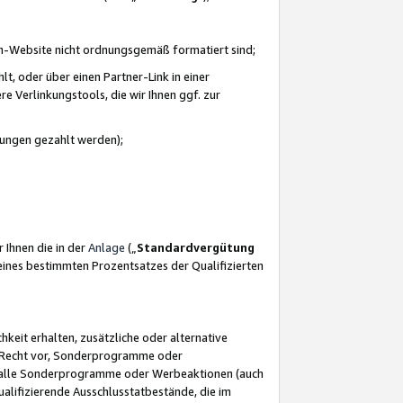
azon-Website nicht ordnungsgemäß formatiert sind;
, oder über einen Partner-Link in einer
e Verlinkungstools, die wir Ihnen ggf. zur
ütungen gezahlt werden);
 Ihnen die in der
Anlage
(„
Standardvergütung
ines bestimmten Prozentsatzes der Qualifizierten
eit erhalten, zusätzliche oder alternative
as Recht vor, Sonderprogramme oder
für alle Sonderprogramme oder Werbeaktionen (auch
lifizierende Ausschlusstatbestände, die im