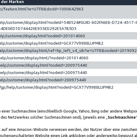
e der Marken
gp/feature.html?ie=UTF8&docId=1000642963
help/customer/display.html?nodeId=548524#GUID-602FA6E8-D724-4317-
64DE0ED1D744420E933ED292E5A7B3D3
elp/customer/display.html?nodeId=201014060
help/customer/display.html?nodeId=GCX77V9988LUPMB2
help/customer/display.html/ref=hp_left_v4_sib?ie=UTF8&nodeId=201909
help/customer/display.html/?nodeId=201014060
help/customer/display.html?nodeId=200975440
help/customer/display.html?nodeId=200975440
help/customer/display.html?nodeId=200975440
/gp/help/customer/display.html?nodeId=GCX77V9988LUPMB2
n einer Suchmaschine (einschließlich Google, Yahoo, Bing oder andere Webp
 des Netzwerkes solcher Suchmaschinen sind), (jeweils eine „
Suchmaschine
nk auf eine Amazon-Website verwiesen werden, der Nutzer über eine zwische
ischengeschalteten Website einen Link anklicken oder anderweitig bewusst a