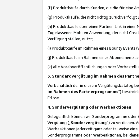
(f) Produktkäufe durch Kunden, die die für eine
(g) Produktkäufe, die nicht richtig zurückverfolg
(h) Produktkäufe über einen Partner-Link in einer
Zugelassenen Mobilen Anwendung, der nicht Creator
Verfügung stellen, nutzt;
(i) Produktkäufe im Rahmen eines Bounty Events (w
(j) Produktkäufe im Rahmen eines Abonnements, so
(k) alle Vorabveröffentlichungen oder Vorbestellu
3. Standardvergütung im Rahmen des Part
Vorbehaltlich der in diesem Vergütungskatalog b
im Rahmen des Partnerprogramms
“) beschri
Erlöse.
4. Sondervergütung oder Werbeaktionen
Gelegentlich können wir Sonderprogramme oder Wer
Vergütung („
Sondervergütung
”) zu verdienen. 
Werbeaktionen jederzeit ganz oder teilweise einz
Sonderprogramme oder Werbeaktionen, bei denen e