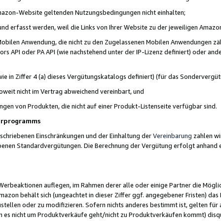
 Amazon-Website geltenden Nutzungsbedingungen nicht einhalten;
t und erfasst werden, weil die Links von Ihrer Website zu der jeweiligen Am
 Mobilen Anwendung, die nicht zu den Zugelassenen Mobilen Anwendungen zählt
s API oder PA API (wie nachstehend unter der IP-Lizenz definiert) oder ander
ie in Ziffer 4 (a) dieses Vergütungskatalogs definiert) (für das Sonderverg
weit nicht im Vertrag abweichend vereinbart, und
ngen von Produkten, die nicht auf einer Produkt-Listenseite verfügbar sind.
nerprogramms
eschriebenen Einschränkungen und der Einhaltung der
Vereinbarung
zahlen wir
ebenen Standardvergütungen. Die Berechnung der Vergütung erfolgt anhand e
beaktionen auflegen, im Rahmen derer alle oder einige Partner die Möglichk
Amazon behält sich (ungeachtet in dieser Ziffer ggf. angegebener Fristen) d
ustellen oder zu modifizieren. Sofern nichts anderes bestimmt ist, gelten 
s nicht um Produktverkäufe geht/nicht zu Produktverkäufen kommt) disqua