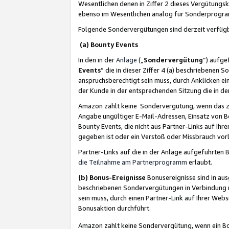
Wesentlichen denen in Ziffer 2 dieses Vergütung
ebenso im Wesentlichen analog für Sonderprogr
Folgende Sondervergütungen sind derzeit verfüg
(a) Bounty Events
In den in der
Anlage
(„
Sondervergütung
“) aufge
Events
“ die in dieser Ziffer 4 (a) beschriebenen 
anspruchsberechtigt sein muss, durch Anklicken ei
der Kunde in der entsprechenden Sitzung die in d
Amazon zahlt keine Sondervergütung, wenn das z
Angabe ungültiger E-Mail-Adressen, Einsatz von B
Bounty Events, die nicht aus Partner-Links auf Ihre
gegeben ist oder ein Verstoß oder Missbrauch vorl
Partner-Links auf die in der Anlage aufgeführte
die Teilnahme am Partnerprogramm
erlaubt.
(b) Bonus-Ereignisse
Bonusereignisse sind in au
beschriebenen Sondervergütungen in Verbindung m
sein muss, durch einen Partner-Link auf Ihrer We
Bonusaktion durchführt.
Amazon zahlt keine Sondervergütung, wenn ein Bon