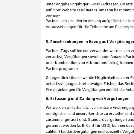
unter Angabe ungültiger E-Mail-Adressen, Einsatz
auf Ihrer Website resultieren). Amazon bestimmt i
vorliegt.
Partner-Links zu den im Anhang aufgeführten Hom
Voraussetzungen für die Teilnahme am Partnerp
5. Einschränkungen in Bezug auf Vergütunge
Partner-Tags sollten nur verwendet werden, um von 
versuchst, Vergütungen sowohl vom Amazon Partn
oder Kombination von Attributions-Links), könne
Partnerprogramm.
Gelegentlich können wir die Möglichkeit unsere
behält sich (ungeachtet etwaiger Fristen) das Rec
Einschränkungen für Vergütungen enthält die
Anla
6. Erfassung und Zahlung von Vergütungen
Wir werden wirtschaftlich vertretbare Anstrengu
ermöglichen und unsere Berichte zu erstellen und 
zusammengefasst sind. Standardvergütungen und s
gerundet werden (z. B. Cent für USD), können dazu
zahlen Standardvergütungen und spezielle Vergüt