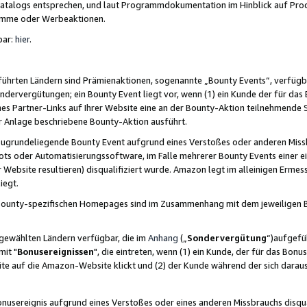
skatalogs entsprechen, und laut Programmdokumentation im Hinblick auf Pr
amme oder Werbeaktionen.
bar:
hier
.
führten Ländern sind Prämienaktionen, sogenannte „Bounty Events“, verfügb
Sondervergütungen; ein Bounty Event liegt vor, wenn (1) ein Kunde der für da
nes Partner-Links auf Ihrer Website eine an der Bounty-Aktion teilnehmende 
er Anlage beschriebene Bounty-Aktion ausführt.
ugrundeliegende Bounty Event aufgrund eines Verstoßes oder anderen Miss
ots oder Automatisierungssoftware, im Falle mehrerer Bounty Events einer e
r Website resultieren) disqualifiziert wurde. Amazon legt im alleinigen Ermess
iegt.
n Bounty-spezifischen Homepages sind im Zusammenhang mit dem jeweiligen
sgewählten Ländern verfügbar, die im
Anhang
(„
Sondervergütung
“)aufgefüh
it "
Bonusereignissen
", die eintreten, wenn (1) ein Kunde, der für das Bon
bsite auf die Amazon-Website klickt und (2) der Kunde während der sich dar
usereignis aufgrund eines Verstoßes oder eines anderen Missbrauchs disqua