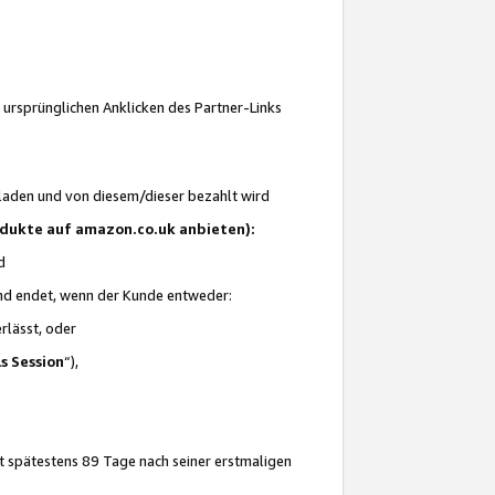
 ursprünglichen Anklicken des Partner-Links
laden und von diesem/dieser bezahlt wird
rodukte auf amazon.co.uk anbieten):
d
 und endet, wenn der Kunde entweder:
erlässt, oder
ls Session
“),
t spätestens 89 Tage nach seiner erstmaligen