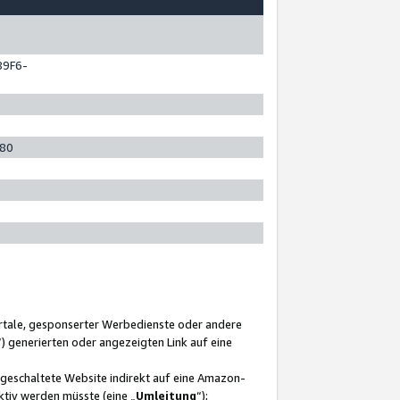
89F6-
280
ortale, gesponserter Werbedienste oder andere
“) generierten oder angezeigten Link auf eine
ngeschaltete Website indirekt auf eine Amazon-
ktiv werden müsste (eine „
Umleitung
“);