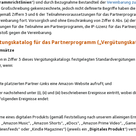
rammrichtlinien
“) sind durch Bezugnahme Bestandteil der
Vereinbarung z
Großschreibung gekennzeichnete, jedoch nicht definierte Begriffe haben die
 gemäß Ziffern 3 und 6 der Teilnahmevoraussetzungen für das Partnerprogram
nbarung fort. Vorsorglich und ohne Einschränkung von Ziffer 6 Abs. (a) der
ungen für die Teilnahme am Partnerprogramm, die IP-Lizenz für das Partner
rstoß gegen die Vereinbarung.
ungskatalog für das Partnerprogramm („Vergütungska
 Umsätze
n in Ziffer 3 dieses Vergütungskatalogs festgelegten Standardvergütungen v
r, wenn:
ite platzierten Partner-Links eine Amazon-Website aufruft; und
r nachstehend unter (i), (ii) und (iii) beschriebenen Ereignisse eintritt, wobe
 folgenden Ereignisse endet:
hme eines digitalen Produkts (gemäß Feststellung nach unserem alleinigen 
 „Amazon Music“, „Amazon Shorts“, „eDocs“, „Amazon Prime Video“, „Game
Newsfeeds“ oder „Kindle Magazines“) (jeweils ein „
Digitales Produkt
“) ver