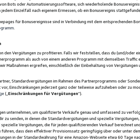
 von Bots oder Automatisierungssoftware, sich wiederholende Bonusereignisse
n jedem Einzelfall nach eigenem Ermessen, ob ein Bonusereignis stattgefund
epages für Bonusereignisse sind in Verbindung mit dem entsprechenden Bonu
rogramm
.
n
den Vergütungen zu profitieren. Falls wir feststellen, dass du (und/oder ein
erprogramm als auch von einem anderen Programm mit demselben Traffic ei
n wir Maßnahmen ergreifen, einschließlich der Einbehaltung von Vergütunge
r Partner, Standardvergütungen im Rahmen des Partnerprogramms oder Sonde
ht vor, Einschränkungen jederzeit ganz oder teilweise aufzuheben oder zu mod
ge
(„
Einschränkungen für Vergütungen
“).
ngen unternehmen, um qualifizierte Verkäufe genau und umfassend zu verfol
dir zu senden, in denen die Standardvergütungen und spezielle Vergütungen, 
pezielle Vergütungen, die für jeden qualifizierenden Verkauf berechnet un
 führen, dass dein effektiver Provisionssatz geringfügig über oder unter dem
ungen in der Standardwährung für eine Amazon-Webseite etwa 60 Tage nach