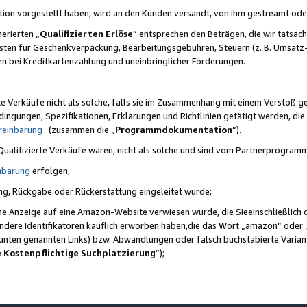
ktion vorgestellt haben, wird an den Kunden versandt, von ihm gestreamt od
erierten „
Qualifizierten Erlöse
“ entsprechen den Beträgen, die wir tatsäch
sten für Geschenkverpackung, Bearbeitungsgebühren, Steuern (z. B. Umsatz-
en bei Kreditkartenzahlung und uneinbringlicher Forderungen.
e Verkäufe nicht als solche, falls sie im Zusammenhang mit einem Verstoß 
ungen, Spezifikationen, Erklärungen und Richtlinien getätigt werden, die 
reinbarung
(zusammen die „
Programmdokumentation
“).
 Qualifizierte Verkäufe wären, nicht als solche und sind vom Partnerprogra
nbarung
erfolgen;
ung, Rückgabe oder Rückerstattung eingeleitet wurde;
ine Anzeige auf eine Amazon-Website verwiesen wurde, die Sieeinschließlich
ndere Identifikatoren käuflich erworben haben,die das Wort „amazon“ oder 
e unten genannten Links) bzw. Abwandlungen oder falsch buchstabierte Varia
e Kostenpflichtige Suchplatzierung
”);