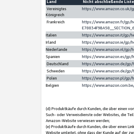
Land
Nicht abschließende List
Vereinigtes
https://www.amazon.co.uk/
Königreich
Frankreich
https://www.amazon.fr/gp/
E78834F9BA58__SECTION_
Italien
https://www.amazon.it/gp/h
Irland
https://www.amazon.ie/gp/
Niederlande
https://www.amazon.nl/gp/
Spanien
https://www.amazon.es/gp/
Deutschland
https://www.amazon.de/gp/
Schweden
https://www.amazon.de/gp/
Polen
https://www.amazon.pl/gp/
Belgien
https://www.amazon.com.be
(d) Produktkäufe durch Kunden, die über einen vo
Such- oder Verweisdienste oder Websites, die Teil
Amazon-Website verwiesen werden;
(e) Produktkäufe durch Kunden, die über einen Li
Website umleitet, ohne dass der Kunde auf der zw