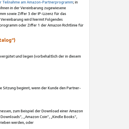
ur Teilnahme am Amazon-Partnerprogramm
; in
 ihnen in der Vereinbarung zugewiesene
m sowie Ziffer 3 der IP-Lizenz für das
 Vereinbarung wird hiermit Folgendes
programm oder Ziffer 1 der Amazon Richtlinie für
talog“)
ergütet und liegen (vorbehaltlich der in diesem
i die Sitzung beginnt, wenn der Kunde den Partner-
Ermessen, zum Beispiel der Download einer Amazon
 Downloads“, „Amazon Coin“, „Kindle Books“,
trieben werden, oder