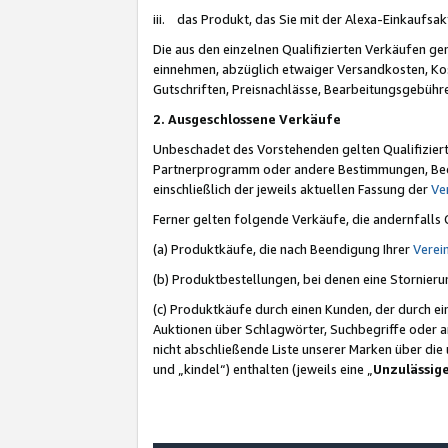
iii. das Produkt, das Sie mit der Alexa-Einkaufsa
Die aus den einzelnen Qualifizierten Verkäufen gen
einnehmen, abzüglich etwaiger Versandkosten, Ko
Gutschriften, Preisnachlässe, Bearbeitungsgebühr
2. Ausgeschlossene Verkäufe
Unbeschadet des Vorstehenden gelten Qualifiziert
Partnerprogramm oder andere Bestimmungen, Beding
einschließlich der jeweils aktuellen Fassung der
Ve
Ferner gelten folgende Verkäufe, die andernfalls
(a) Produktkäufe, die nach Beendigung Ihrer
Verei
(b) Produktbestellungen, bei denen eine Stornier
(c) Produktkäufe durch einen Kunden, der durch e
Auktionen über Schlagwörter, Suchbegriffe oder a
nicht abschließende Liste unserer Marken über di
und „kindel“) enthalten (jeweils eine „
Unzulässig