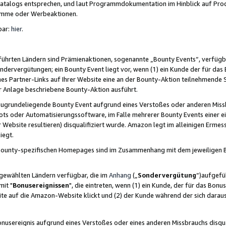
skatalogs entsprechen, und laut Programmdokumentation im Hinblick auf Pr
amme oder Werbeaktionen.
bar:
hier
.
führten Ländern sind Prämienaktionen, sogenannte „Bounty Events“, verfügb
Sondervergütungen; ein Bounty Event liegt vor, wenn (1) ein Kunde der für da
nes Partner-Links auf Ihrer Website eine an der Bounty-Aktion teilnehmende 
er Anlage beschriebene Bounty-Aktion ausführt.
ugrundeliegende Bounty Event aufgrund eines Verstoßes oder anderen Miss
ots oder Automatisierungssoftware, im Falle mehrerer Bounty Events einer e
r Website resultieren) disqualifiziert wurde. Amazon legt im alleinigen Ermess
iegt.
n Bounty-spezifischen Homepages sind im Zusammenhang mit dem jeweiligen
sgewählten Ländern verfügbar, die im
Anhang
(„
Sondervergütung
“)aufgefüh
it "
Bonusereignissen
", die eintreten, wenn (1) ein Kunde, der für das Bon
bsite auf die Amazon-Website klickt und (2) der Kunde während der sich dar
usereignis aufgrund eines Verstoßes oder eines anderen Missbrauchs disqua