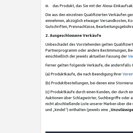
iii. das Produkt, das Sie mit der Alexa-Einkaufsa
Die aus den einzelnen Qualifizierten Verkäufen gen
einnehmen, abzüglich etwaiger Versandkosten, Ko
Gutschriften, Preisnachlässe, Bearbeitungsgebühr
2. Ausgeschlossene Verkäufe
Unbeschadet des Vorstehenden gelten Qualifiziert
Partnerprogramm oder andere Bestimmungen, Beding
einschließlich der jeweils aktuellen Fassung der
Ve
Ferner gelten folgende Verkäufe, die andernfalls
(a) Produktkäufe, die nach Beendigung Ihrer
Verei
(b) Produktbestellungen, bei denen eine Stornier
(c) Produktkäufe durch einen Kunden, der durch e
Auktionen über Schlagwörter, Suchbegriffe oder a
nicht abschließende Liste unserer Marken über di
und „kindel“) enthalten (jeweils eine „
Unzulässig