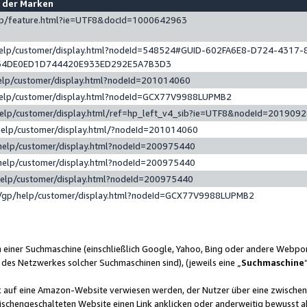
e der Marken
gp/feature.html?ie=UTF8&docId=1000642963
help/customer/display.html?nodeId=548524#GUID-602FA6E8-D724-4317-
64DE0ED1D744420E933ED292E5A7B3D3
elp/customer/display.html?nodeId=201014060
help/customer/display.html?nodeId=GCX77V9988LUPMB2
help/customer/display.html/ref=hp_left_v4_sib?ie=UTF8&nodeId=201909
help/customer/display.html/?nodeId=201014060
help/customer/display.html?nodeId=200975440
help/customer/display.html?nodeId=200975440
help/customer/display.html?nodeId=200975440
/gp/help/customer/display.html?nodeId=GCX77V9988LUPMB2
n einer Suchmaschine (einschließlich Google, Yahoo, Bing oder andere Webp
 des Netzwerkes solcher Suchmaschinen sind), (jeweils eine „
Suchmaschine
nk auf eine Amazon-Website verwiesen werden, der Nutzer über eine zwische
ischengeschalteten Website einen Link anklicken oder anderweitig bewusst a