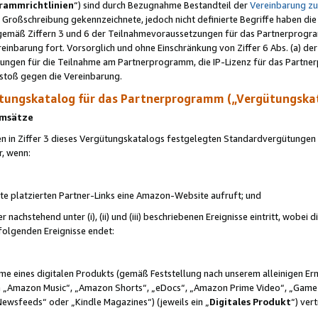
rammrichtlinien
“) sind durch Bezugnahme Bestandteil der
Vereinbarung z
Großschreibung gekennzeichnete, jedoch nicht definierte Begriffe haben die
 gemäß Ziffern 3 und 6 der Teilnahmevoraussetzungen für das Partnerprogram
nbarung fort. Vorsorglich und ohne Einschränkung von Ziffer 6 Abs. (a) der
ungen für die Teilnahme am Partnerprogramm, die IP-Lizenz für das Partner
rstoß gegen die Vereinbarung.
ungskatalog für das Partnerprogramm („Vergütungska
 Umsätze
n in Ziffer 3 dieses Vergütungskatalogs festgelegten Standardvergütungen v
r, wenn:
ite platzierten Partner-Links eine Amazon-Website aufruft; und
r nachstehend unter (i), (ii) und (iii) beschriebenen Ereignisse eintritt, wobe
 folgenden Ereignisse endet:
hme eines digitalen Produkts (gemäß Feststellung nach unserem alleinigen 
 „Amazon Music“, „Amazon Shorts“, „eDocs“, „Amazon Prime Video“, „Game
Newsfeeds“ oder „Kindle Magazines“) (jeweils ein „
Digitales Produkt
“) ver