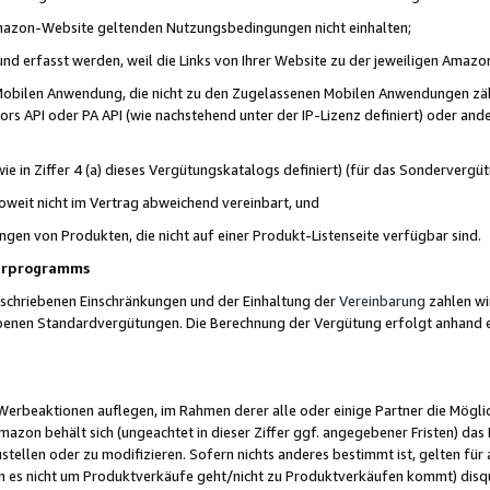
 Amazon-Website geltenden Nutzungsbedingungen nicht einhalten;
t und erfasst werden, weil die Links von Ihrer Website zu der jeweiligen Am
 Mobilen Anwendung, die nicht zu den Zugelassenen Mobilen Anwendungen zählt
s API oder PA API (wie nachstehend unter der IP-Lizenz definiert) oder ander
ie in Ziffer 4 (a) dieses Vergütungskatalogs definiert) (für das Sonderverg
weit nicht im Vertrag abweichend vereinbart, und
ngen von Produkten, die nicht auf einer Produkt-Listenseite verfügbar sind.
nerprogramms
eschriebenen Einschränkungen und der Einhaltung der
Vereinbarung
zahlen wir
ebenen Standardvergütungen. Die Berechnung der Vergütung erfolgt anhand e
beaktionen auflegen, im Rahmen derer alle oder einige Partner die Möglichk
Amazon behält sich (ungeachtet in dieser Ziffer ggf. angegebener Fristen) d
ustellen oder zu modifizieren. Sofern nichts anderes bestimmt ist, gelten 
s nicht um Produktverkäufe geht/nicht zu Produktverkäufen kommt) disqua