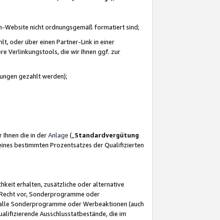
azon-Website nicht ordnungsgemäß formatiert sind;
, oder über einen Partner-Link in einer
e Verlinkungstools, die wir Ihnen ggf. zur
ütungen gezahlt werden);
 Ihnen die in der
Anlage
(„
Standardvergütung
ines bestimmten Prozentsatzes der Qualifizierten
eit erhalten, zusätzliche oder alternative
as Recht vor, Sonderprogramme oder
für alle Sonderprogramme oder Werbeaktionen (auch
lifizierende Ausschlusstatbestände, die im