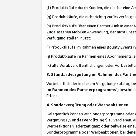
(f) Produktkäufe durch Kunden, die die für eine
(g) Produktkäufe, die nicht richtig zurückverfolg
(h) Produktkäufe über einen Partner-Link in einer
Zugelassenen Mobilen Anwendung, der nicht Creator
Verfügung stellen, nutzt;
(i) Produktkäufe im Rahmen eines Bounty Events (w
(j) Produktkäufe im Rahmen eines Abonnements, so
(k) alle Vorabveröffentlichungen oder Vorbestellu
3. Standardvergütung im Rahmen des Part
Vorbehaltlich der in diesem Vergütungskatalog b
im Rahmen des Partnerprogramms
“) beschri
Erlöse.
4. Sondervergütung oder Werbeaktionen
Gelegentlich können wir Sonderprogramme oder Wer
Vergütung („
Sondervergütung
”) zu verdienen. 
Werbeaktionen jederzeit ganz oder teilweise einz
Sonderprogramme oder Werbeaktionen, bei denen e