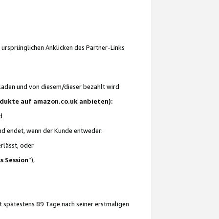
 ursprünglichen Anklicken des Partner-Links
laden und von diesem/dieser bezahlt wird
rodukte auf amazon.co.uk anbieten):
d
 und endet, wenn der Kunde entweder:
erlässt, oder
ls Session
“),
t spätestens 89 Tage nach seiner erstmaligen