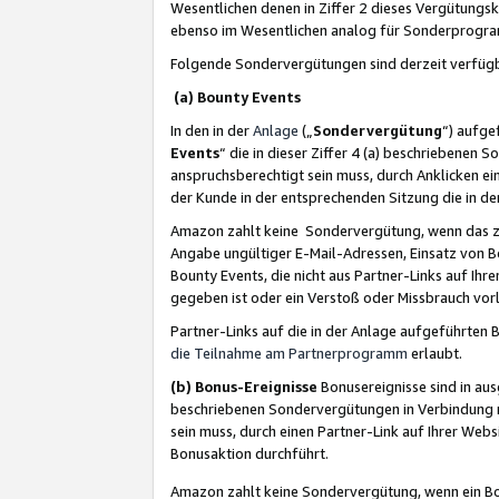
Wesentlichen denen in Ziffer 2 dieses Vergütung
ebenso im Wesentlichen analog für Sonderprogr
Folgende Sondervergütungen sind derzeit verfüg
(a) Bounty Events
In den in der
Anlage
(„
Sondervergütung
“) aufge
Events
“ die in dieser Ziffer 4 (a) beschriebenen 
anspruchsberechtigt sein muss, durch Anklicken ei
der Kunde in der entsprechenden Sitzung die in d
Amazon zahlt keine Sondervergütung, wenn das z
Angabe ungültiger E-Mail-Adressen, Einsatz von B
Bounty Events, die nicht aus Partner-Links auf Ihre
gegeben ist oder ein Verstoß oder Missbrauch vorl
Partner-Links auf die in der Anlage aufgeführte
die Teilnahme am Partnerprogramm
erlaubt.
(b) Bonus-Ereignisse
Bonusereignisse sind in au
beschriebenen Sondervergütungen in Verbindung m
sein muss, durch einen Partner-Link auf Ihrer We
Bonusaktion durchführt.
Amazon zahlt keine Sondervergütung, wenn ein Bon