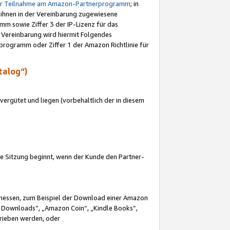
ur Teilnahme am Amazon-Partnerprogramm
; in
 ihnen in der Vereinbarung zugewiesene
m sowie Ziffer 3 der IP-Lizenz für das
 Vereinbarung wird hiermit Folgendes
programm oder Ziffer 1 der Amazon Richtlinie für
talog“)
ergütet und liegen (vorbehaltlich der in diesem
i die Sitzung beginnt, wenn der Kunde den Partner-
Ermessen, zum Beispiel der Download einer Amazon
 Downloads“, „Amazon Coin“, „Kindle Books“,
trieben werden, oder