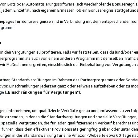
 von Bots oder Automatisierungssoftware, sich wiederholende Bonusereignisse
n jedem Einzelfall nach eigenem Ermessen, ob ein Bonusereignis stattgefund
epages für Bonusereignisse sind in Verbindung mit dem entsprechenden Bonu
rogramm
.
n
den Vergütungen zu profitieren. Falls wir feststellen, dass du (und/oder ein
erprogramm als auch von einem anderen Programm mit demselben Traffic ei
n wir Maßnahmen ergreifen, einschließlich der Einbehaltung von Vergütunge
r Partner, Standardvergütungen im Rahmen des Partnerprogramms oder Sonde
ht vor, Einschränkungen jederzeit ganz oder teilweise aufzuheben oder zu mod
ge
(„
Einschränkungen für Vergütungen
“).
ngen unternehmen, um qualifizierte Verkäufe genau und umfassend zu verfol
dir zu senden, in denen die Standardvergütungen und spezielle Vergütungen, 
pezielle Vergütungen, die für jeden qualifizierenden Verkauf berechnet un
 führen, dass dein effektiver Provisionssatz geringfügig über oder unter dem
ungen in der Standardwährung für eine Amazon-Webseite etwa 60 Tage nach