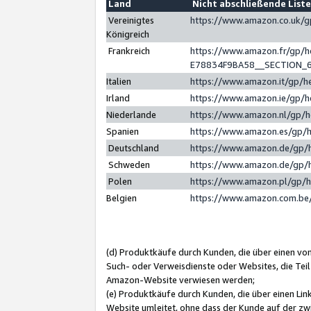
Land
Nicht abschließende List
Vereinigtes
https://www.amazon.co.uk/
Königreich
Frankreich
https://www.amazon.fr/gp/
E78834F9BA58__SECTION_
Italien
https://www.amazon.it/gp/h
Irland
https://www.amazon.ie/gp/
Niederlande
https://www.amazon.nl/gp/
Spanien
https://www.amazon.es/gp/
Deutschland
https://www.amazon.de/gp/
Schweden
https://www.amazon.de/gp/
Polen
https://www.amazon.pl/gp/
Belgien
https://www.amazon.com.be
(d) Produktkäufe durch Kunden, die über einen vo
Such- oder Verweisdienste oder Websites, die Teil
Amazon-Website verwiesen werden;
(e) Produktkäufe durch Kunden, die über einen Li
Website umleitet, ohne dass der Kunde auf der zw