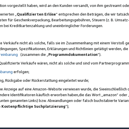
ktion vorgestellt haben, wird an den Kunden versandt, von ihm gestreamt od
erierten „
Qualifizierten Erlöse
“ entsprechen den Beträgen, die wir tatsäch
sten für Geschenkverpackung, Bearbeitungsgebühren, Steuern (z. B. Umsatz-
en bei Kreditkartenzahlung und uneinbringlicher Forderungen.
e Verkäufe nicht als solche, falls sie im Zusammenhang mit einem Verstoß 
ungen, Spezifikationen, Erklärungen und Richtlinien getätigt werden, die 
reinbarung
(zusammen die „
Programmdokumentation
“).
 Qualifizierte Verkäufe wären, nicht als solche und sind vom Partnerprogra
nbarung
erfolgen;
ung, Rückgabe oder Rückerstattung eingeleitet wurde;
ine Anzeige auf eine Amazon-Website verwiesen wurde, die Sieeinschließlich
ndere Identifikatoren käuflich erworben haben,die das Wort „amazon“ oder 
e unten genannten Links) bzw. Abwandlungen oder falsch buchstabierte Varia
e Kostenpflichtige Suchplatzierung
”);