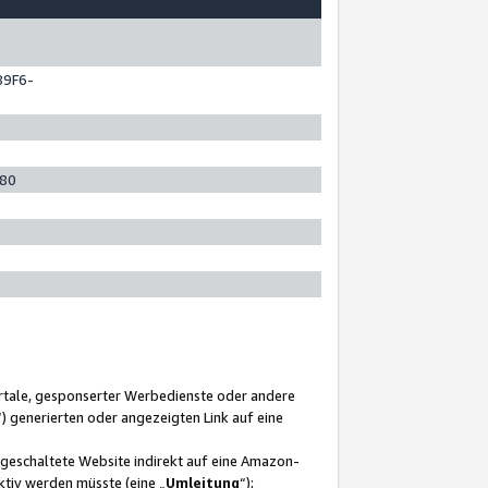
89F6-
280
ortale, gesponserter Werbedienste oder andere
“) generierten oder angezeigten Link auf eine
ngeschaltete Website indirekt auf eine Amazon-
ktiv werden müsste (eine „
Umleitung
“);