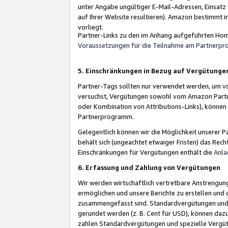
unter Angabe ungültiger E-Mail-Adressen, Einsatz
auf Ihrer Website resultieren). Amazon bestimmt i
vorliegt.
Partner-Links zu den im Anhang aufgeführten Hom
Voraussetzungen für die Teilnahme am Partnerp
5. Einschränkungen in Bezug auf Vergütunge
Partner-Tags sollten nur verwendet werden, um von 
versuchst, Vergütungen sowohl vom Amazon Partn
oder Kombination von Attributions-Links), könne
Partnerprogramm.
Gelegentlich können wir die Möglichkeit unsere
behält sich (ungeachtet etwaiger Fristen) das Rec
Einschränkungen für Vergütungen enthält die
Anla
6. Erfassung und Zahlung von Vergütungen
Wir werden wirtschaftlich vertretbare Anstrengu
ermöglichen und unsere Berichte zu erstellen und 
zusammengefasst sind. Standardvergütungen und s
gerundet werden (z. B. Cent für USD), können dazu
zahlen Standardvergütungen und spezielle Vergüt