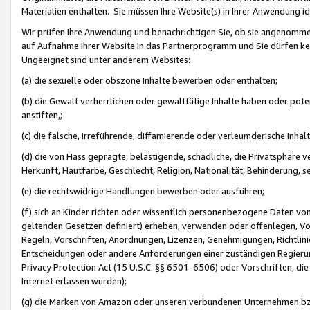
Materialien enthalten. Sie müssen Ihre Website(s) in Ihrer Anwendung ide
Wir prüfen Ihre Anwendung und benachrichtigen Sie, ob sie angenommen
auf Aufnahme Ihrer Website in das Partnerprogramm und Sie dürfen kei
Ungeeignet sind unter anderem Websites:
(a) die sexuelle oder obszöne Inhalte bewerben oder enthalten;
(b) die Gewalt verherrlichen oder gewalttätige Inhalte haben oder pot
anstiften,;
(c) die falsche, irreführende, diffamierende oder verleumderische Inha
(d) die von Hass geprägte, belästigende, schädliche, die Privatsphäre v
Herkunft, Hautfarbe, Geschlecht, Religion, Nationalität, Behinderung, 
(e) die rechtswidrige Handlungen bewerben oder ausführen;
(f) sich an Kinder richten oder wissentlich personenbezogene Daten vo
geltenden Gesetzen definiert) erheben, verwenden oder offenlegen, Vo
Regeln, Vorschriften, Anordnungen, Lizenzen, Genehmigungen, Richtlini
Entscheidungen oder andere Anforderungen einer zuständigen Regierung
Privacy Protection Act (15 U.S.C. §§ 6501-6506) oder Vorschriften, di
Internet erlassen wurden);
(g) die Marken von Amazon oder unseren verbundenen Unternehmen b