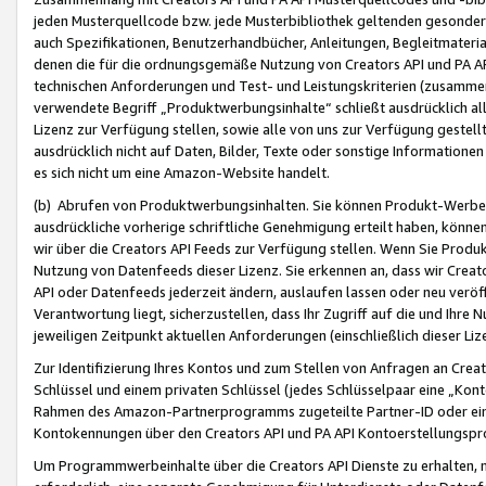
jeden Musterquellcode bzw. jede Musterbibliothek geltenden gesonder
auch Spezifikationen, Benutzerhandbücher, Anleitungen, Begleitmaterial
denen die für die ordnungsgemäße Nutzung von Creators API und PA A
technischen Anforderungen und Test- und Leistungskriterien (zusammen
verwendete Begriff „Produktwerbungsinhalte“ schließt ausdrücklich al
Lizenz zur Verfügung stellen, sowie alle von uns zur Verfügung gestel
ausdrücklich nicht auf Daten, Bilder, Texte oder sonstige Informatione
es sich nicht um eine Amazon-Website handelt.
(b) Abrufen von Produktwerbungsinhalten. Sie können Produkt-Werbein
ausdrückliche vorherige schriftliche Genehmigung erteilt haben, könn
wir über die Creators API Feeds zur Verfügung stellen. Wenn Sie Produk
Nutzung von Datenfeeds dieser Lizenz. Sie erkennen an, dass wir Creat
API oder Datenfeeds jederzeit ändern, auslaufen lassen oder neu veröffe
Verantwortung liegt, sicherzustellen, dass Ihr Zugriff auf die und Ihr
jeweiligen Zeitpunkt aktuellen Anforderungen (einschließlich dieser Liz
Zur Identifizierung Ihres Kontos und zum Stellen von Anfragen an Crea
Schlüssel und einem privaten Schlüssel (jedes Schlüsselpaar eine „Kon
Rahmen des Amazon-Partnerprogramms zugeteilte Partner-ID oder ein
Kontokennungen über den Creators API und PA API Kontoerstellungspro
Um Programmwerbeinhalte über die Creators API Dienste zu erhalten, m