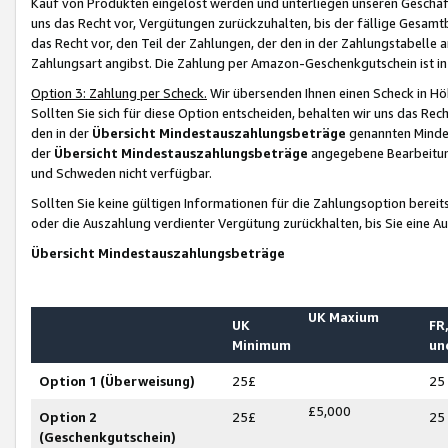
Kauf von Produkten eingelöst werden und unterliegen unseren Geschäf
uns das Recht vor, Vergütungen zurückzuhalten, bis der fällige Gesamt
das Recht vor, den Teil der Zahlungen, der den in der Zahlungstabelle 
Zahlungsart angibst. Die Zahlung per Amazon-Geschenkgutschein ist in
Option 3: Zahlung per Scheck.
Wir übersenden Ihnen einen Scheck in Höh
Sollten Sie sich für diese Option entscheiden, behalten wir uns das Rec
den in der
Übersicht Mindestauszahlungsbeträge
genannten Mindest
der
Übersicht Mindestauszahlungsbeträge
angegebene Bearbeitung
und Schweden nicht verfügbar.
Sollten Sie keine gültigen Informationen für die Zahlungsoption bereit
oder die Auszahlung verdienter Vergütung zurückhalten, bis Sie eine A
Übersicht Mindestauszahlungsbeträge
UK Maxium
UK
FR,
Minimum
un
Option 1 (Überweisung)
25£
25
£5,000
Option 2
25£
25
(Geschenkgutschein)