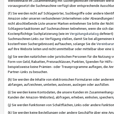
Werbeinhalte im Zusammenhang mit Suchergebnissen verwendet werden,
vorausgesetzt die Suchmaschine verfügt über entsprechende Ausschlu
(f) Sie werden nicht auf Schlagwörter, Suchbegriffe oder andere Ident
Amazon oder unseren verbundenen Unternehmen oder Abwandlungen bzw
nicht abschließende Liste unserer Marken entnehmen Sie bitte der Nich
Schlagwortauktionen auf Suchmaschinen teilnehmen, wenn die sich da
Kostenpflichtige Suchplatzierung (wie im
Vergütungskatalog
definiert
Suchmaschinen Links zur Verfügung stellen, damit Sie bei allgemeinen I
kostenfreien Suchergebnissen) auftauchen, solange Sie die
Vereinbaru
auf Ihre Website leiten und nicht unmittelbar oder mittelbar über eine
(g) Sie werden natürlichen oder juristischen Personen für die Nutzung 
Form von Geld, Rabatten, Preisnachlässen, Punkten, Spenden für Hilfs
beispielsweise keine Prämien- oder Treueprogramme auflegen, die Anrei
Partner-Links zu besuchen.
(h) Sie werden die Inhalte von elektronischen Formularen oder anderem M
abfangen, aufzeichnen, umleiten, auslesen, auslegen oder ausfüllen.
(i) Sie werden keine Kontodaten, die unsere Kunden im Zusammenhang 
Kunden der Amazon-Websites), abfragen, erheben, einholen, speichern,
(j) Sie werden Funktionen von Schaltflächen, Links oder andere Funkti
(k) Sie werden keine Bestellungen oder andere Geschäfte über eine Ama