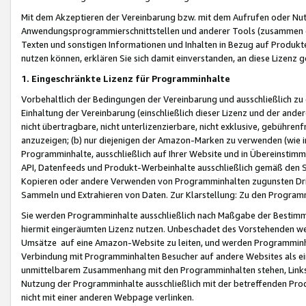
Mit dem Akzeptieren der Vereinbarung bzw. mit dem Aufrufen oder Nutz
Anwendungsprogrammierschnittstellen und anderer Tools (zusammen die
Texten und sonstigen Informationen und Inhalten in Bezug auf Produkte
nutzen können, erklären Sie sich damit einverstanden, an diese Lizenz 
1. Eingeschränkte Lizenz für Programminhalte
Vorbehaltlich der Bedingungen der Vereinbarung und ausschließlich z
Einhaltung der Vereinbarung (einschließlich dieser Lizenz und der ande
nicht übertragbare, nicht unterlizenzierbare, nicht exklusive, gebühren
anzuzeigen; (b) nur diejenigen der Amazon-Marken zu verwenden (wie in 
Programminhalte, ausschließlich auf Ihrer Website und in Übereinstimmu
API, Datenfeeds und Produkt-Werbeinhalte ausschließlich gemäß den Spe
Kopieren oder andere Verwenden von Programminhalten zugunsten Dri
Sammeln und Extrahieren von Daten. Zur Klarstellung: Zu den Program
Sie werden Programminhalte ausschließlich nach Maßgabe der Besti
hiermit eingeräumten Lizenz nutzen. Unbeschadet des Vorstehenden we
Umsätze auf eine Amazon-Website zu leiten, und werden Programminhal
Verbindung mit Programminhalten Besucher auf andere Websites als ein
unmittelbarem Zusammenhang mit den Programminhalten stehen, Links z
Nutzung der Programminhalte ausschließlich mit der betreffenden Pr
nicht mit einer anderen Webpage verlinken.