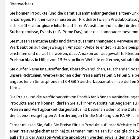
überwachen).
Sie können Produkte (und die damit zusammenhängenden Partner-Links)
hinzufügen. Partner-Links müssen auf Produkte (wie im Produktkatalog de
sich zusätzlich originäre Inhalte auf Ihrer Website befinden, die für 
Suchergebnisse, Events (z. B. Prime Day) oder die Homepages bestimmte
Sie müssen sämtliche Links und damit zusammenhängende Verweise auf z
Werbeaktion auf der jeweiligen Amazon-Website endet. Falls Sie beisp
einstellen und darauf hinweisen, dass Amazon auf ausgewählte Kleidun
Preisnachlass in Höhe von 15 % von Ihrer Website entfernen, sobald di
Sie dürfen keine unzutreffenden, überschwänglichen, täuschenden od
unsere Richtlinien, Werbeaktionen oder Preise aufstellen. Stellen Sie 
angebotenen Smartphone mit 64 GB Speicherkapazität ein, so dürfen S
führt.
Die Preise und die Verfügbarkeit von Produkten können Veränderungen 
Produkte ändern können, dürfen Sie auf Ihrer Website nur Angaben zu P
Preisen und Verfügbarkeit dargestellt sind bedienen oder (b) Sie Daten
der Lizenz festgelegten Anforderungen für die Nutzung von PA API einh
Ferner müssen Sie, falls Sie Preise für ein Produkt auf Ihrer Website in 
einer Preisvergleichsmaschine) zusammen mit Preisen für das gleiche o
außerhalb der Amazon-Website angeboten werden, jeweils den niedrigst