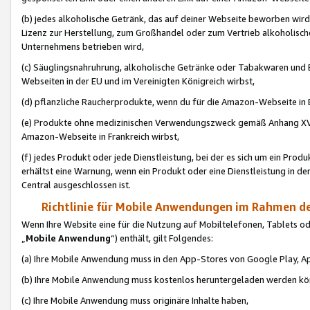
(b) jedes alkoholische Getränk, das auf deiner Webseite beworben wird
Lizenz zur Herstellung, zum Großhandel oder zum Vertrieb alkoholisch
Unternehmens betrieben wird,
(c) Säuglingsnahruhrung, alkoholische Getränke oder Tabakwaren und E
Webseiten in der EU und im Vereinigten Königreich wirbst,
(d) pflanzliche Raucherprodukte, wenn du für die Amazon-Webseite in B
(e) Produkte ohne medizinischen Verwendungszweck gemäß Anhang XVI 
Amazon-Webseite in Frankreich wirbst,
(f) jedes Produkt oder jede Dienstleistung, bei der es sich um ein Prod
erhältst eine Warnung, wenn ein Produkt oder eine Dienstleistung in de
Central ausgeschlossen ist.
Richtlinie für Mobile Anwendungen im Rahmen de
Wenn Ihre Website eine für die Nutzung auf Mobiltelefonen, Tablets 
„
Mobile Anwendung
“) enthält, gilt Folgendes:
(a) Ihre Mobile Anwendung muss in den App-Stores von Google Play, A
(b) Ihre Mobile Anwendung muss kostenlos heruntergeladen werden könn
(c) Ihre Mobile Anwendung muss originäre Inhalte haben,