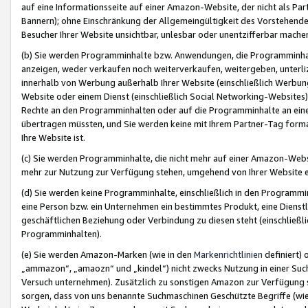
auf eine Informationsseite auf einer Amazon-Website, der nicht als Part
Bannern); ohne Einschränkung der Allgemeingültigkeit des Vorstehende
Besucher Ihrer Website unsichtbar, unlesbar oder unentzifferbar mache
(b) Sie werden Programminhalte bzw. Anwendungen, die Programminhalt
anzeigen, weder verkaufen noch weiterverkaufen, weitergeben, unterli
innerhalb von Werbung außerhalb Ihrer Website (einschließlich Werbun
Website oder einem Dienst (einschließlich Social Networking-Website
Rechte an den Programminhalten oder auf die Programminhalte an eine a
übertragen müssten, und Sie werden keine mit Ihrem Partner-Tag formati
Ihre Website ist.
(c) Sie werden Programminhalte, die nicht mehr auf einer Amazon-Websit
mehr zur Nutzung zur Verfügung stehen, umgehend von Ihrer Website e
(d) Sie werden keine Programminhalte, einschließlich in den Programmin
eine Person bzw. ein Unternehmen ein bestimmtes Produkt, eine Dienstle
geschäftlichen Beziehung oder Verbindung zu diesen steht (einschließli
Programminhalten).
(e) Sie werden Amazon-Marken (wie in den
Markenrichtlinien
definiert) 
„ammazon“, „amaozn“ und „kindel“) nicht zwecks Nutzung in einer Suc
Versuch unternehmen). Zusätzlich zu sonstigen Amazon zur Verfügung 
sorgen, dass von uns benannte Suchmaschinen Geschützte Begriffe (wie 