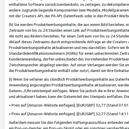
enthaltene Software zurückzuentwickeln, zu zerlegen, zu dekompilier
andere zugrunde liegende Komponenten (wie Modelle, Modellparameter
mit der Creators API, der PA API, Datenfeeds oder in den Produkt Werb
(h) Sie werden Produktwerbungsinhalte, die aus einem Bild bestehen, ni
Zeitraum von bis zu 24 Stunden einen Link auf Produktwerbungsinhalte
die nicht aus Bildern bestehen, für einen Zeitraum von bis zu 24 Stund
Ablauf dieses Zeitraums durch entsprechende Anfrage an die Creators 
Produktwerbungsinhalte aktualisieren und neu darstellen. Sofern wir Ih
Standardidentifikationsnummern (ASINs) für einen unbestimmten Zeitra
Kundenanwendung, dürfen unbeschadet des Vorstehenden Produktwerbu
Zwischenspeicher abgelegt werden. Auf unser Verlangen werden Sie un
die Produktwerbungsinhalte enthält oder nutzt, damit wir Ihre Einhalt
(i) Wenn Sie seltener als stündlich Produktwerbungsinhalte aus Datenfe
Anwendung angezeigten Produktwerbungsinhalte aktualisieren, werden 
Datums-/Uhrzeitstempel einfügen. Wenn Sie jedoch die in Ihrer Anwe
und aktualisiert haben, kann der Datumsteil des Stempels entfallen. Dies
• Preis auf [Amazon-Website einfügen]: [EUR/GBP] 32,77 (Stand 07.01.
• Preis auf [Amazon-Website einfügen]: [EUR/GBP] 32,77 (Stand 14:11 
Außerdem müssen Sie den folgenden Haftungsausschluss entweder neb
ein Pop-up-Fenster, ein Pop-up-Skript oder ein sonstiges vergleichba