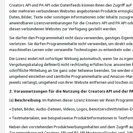
Creators API und PA API oder Datenfeeds können Ihnen den Zugriff auf D
oder mehreren verbundenen Websites angebotenen Produkte ermögliche
Daten, Bilder, Texte oder sonstigen Informationen oder Inhalte zuzugre
anwendbaren Lizenzvereinbarungen für die Creators API und PA API od
diesen verbundenen Websites zur Verfügung gestellt werden.
Sie dürfen den Programminhalt nicht dazu verwenden, geistiges Eigent
verletzen. Sie dürfen Programminhalte nicht verwenden, um direkt ode
maschinelles Lernen oder verwandte Technologien zu entwickeln oder zu
Die Lizenz endet mit sofortiger Wirkung automatisch, wenn Sie zu irg
Vergütungskatalog definiert) nicht rechtzeitig erfüllen bzw. ansonsten
schriftliche Mitteilung an Sie ganz oder teilweise beenden. Sie werden
umgehend einstellen und sämtliche Programminhalte und Amazon-Marke
jeweils verlangt, umgehend von Ihrer Website entfernen und löschen od
2. Voraussetzungen für die Nutzung der Creators API und der P
(a)
Beschreibung
. Im Rahmen dieser Lizenz können wir Ihnen Programmi
• Daten, Bilder, Audio-Dateien, Videos, Logos, Benutzerschnittstellen-
• Textmaterialien, wie beispielsweise Produktinformationen in Textfor
Neben den vorstehenden Produktwerbungsinhalten und dem Zugriff auf 
Zusammenhang mit Creators API und PA API Musterquellcodes und -bibli