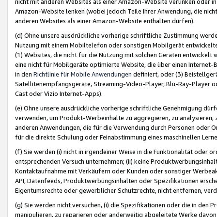
nicht mit anderen Websites als einer Amazon-Website verlinken oder i
Amazon-Website lenken (wobei jedoch Teile Ihrer Anwendung, die nich
anderen Websites als einer Amazon-Website enthalten dürfen).
(d) Ohne unsere ausdrückliche vorherige schriftliche Zustimmung werd
Nutzung mit einem Mobiltelefon oder sonstigen Mobilgerät entwickelt
(1) Websites, die nicht für die Nutzung mit solchen Geräten entwickelt
eine nicht für Mobilgeräte optimierte Website, die über einen Interne
in den
Richtlinie für Mobile Anwendungen
definiert, oder (3) Beistellge
Satellitenempfangsgeräte, Streaming-Video-Player, Blu-Ray-Player ode
Cast oder Vizio Internet-Apps).
(e) Ohne unsere ausdrückliche vorherige schriftliche Genehmigung dürfe
verwenden, um Produkt-Werbeinhalte zu aggregieren, zu analysieren, 
anderen Anwendungen, die für die Verwendung durch Personen oder Or
für die direkte Schulung oder Feinabstimmung eines maschinellen Lern
(f) Sie werden (i) nicht in irgendeiner Weise in die Funktionalität ode
entsprechenden Versuch unternehmen; (ii) keine Produktwerbungsinha
Kontaktaufnahme mit Verkäufern oder Kunden oder sonstiger Werbeaktiv
API, Datenfeeds, Produktwerbungsinhalten oder Spezifikationen erschei
Eigentumsrechte oder gewerblicher Schutzrechte, nicht entfernen, verd
(g) Sie werden nicht versuchen, (i) die Spezifikationen oder die in de
manipulieren, zu reparieren oder anderweitig abgeleitete Werke davon z