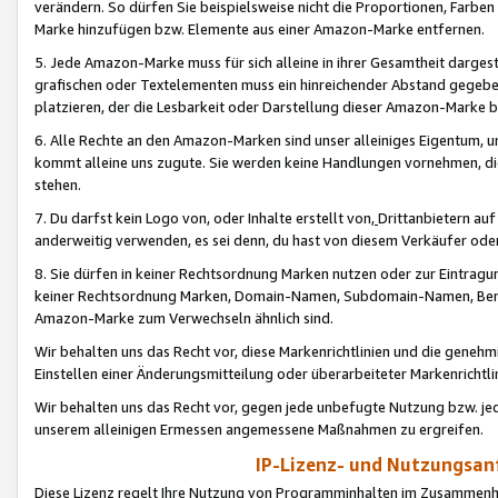
verändern. So dürfen Sie beispielsweise nicht die Proportionen, Farb
Marke hinzufügen bzw. Elemente aus einer Amazon-Marke entfernen.
5. Jede Amazon-Marke muss für sich alleine in ihrer Gesamtheit darge
grafischen oder Textelementen muss ein hinreichender Abstand gegebe
platzieren, der die Lesbarkeit oder Darstellung dieser Amazon-Marke b
6. Alle Rechte an den Amazon-Marken sind unser alleiniges Eigentum, 
kommt alleine uns zugute. Sie werden keine Handlungen vornehmen, 
stehen.
7. Du darfst kein Logo von, oder Inhalte erstellt von,
Drittanbietern au
anderweitig verwenden, es sei denn, du hast von diesem Verkäufer oder
8. Sie dürfen in keiner Rechtsordnung Marken nutzen oder zur Eintragu
keiner Rechtsordnung Marken, Domain-Namen, Subdomain-Namen, Benu
Amazon-Marke zum Verwechseln ähnlich sind.
Wir behalten uns das Recht vor, diese Markenrichtlinien und die gene
Einstellen einer Änderungsmitteilung oder überarbeiteter Markenricht
Wir behalten uns das Recht vor, gegen jede unbefugte Nutzung bzw. jede 
unserem alleinigen Ermessen angemessene Maßnahmen zu ergreifen.
IP-Lizenz- und Nutzungsan
Diese Lizenz regelt Ihre Nutzung von Programminhalten im Zusammen