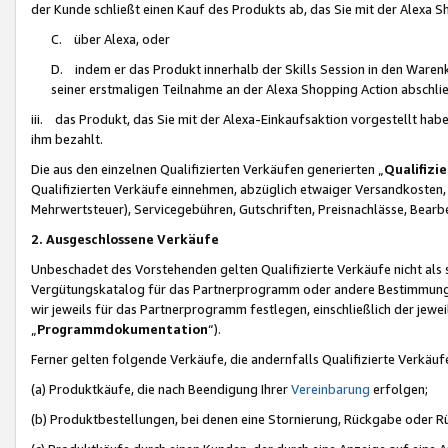
der Kunde schließt einen Kauf des Produkts ab, das Sie mit der Alexa 
C. über Alexa, oder
D. indem er das Produkt innerhalb der Skills Session in den Waren
seiner erstmaligen Teilnahme an der Alexa Shopping Action abschlie
iii. das Produkt, das Sie mit der Alexa-Einkaufsaktion vorgestellt ha
ihm bezahlt.
Die aus den einzelnen Qualifizierten Verkäufen generierten „
Qualifizi
Qualifizierten Verkäufe einnehmen, abzüglich etwaiger Versandkosten
Mehrwertsteuer), Servicegebühren, Gutschriften, Preisnachlässe, Bear
2. Ausgeschlossene Verkäufe
Unbeschadet des Vorstehenden gelten Qualifizierte Verkäufe nicht als
Vergütungskatalog für das Partnerprogramm oder andere Bestimmungen,
wir jeweils für das Partnerprogramm festlegen, einschließlich der jewe
„
Programmdokumentation
“).
Ferner gelten folgende Verkäufe, die andernfalls Qualifizierte Verkä
(a) Produktkäufe, die nach Beendigung Ihrer
Vereinbarung
erfolgen;
(b) Produktbestellungen, bei denen eine Stornierung, Rückgabe oder R