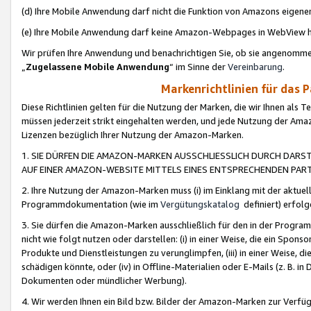
(d) Ihre Mobile Anwendung darf nicht die Funktion von Amazons eige
(e) Ihre Mobile Anwendung darf keine Amazon-Webpages in WebView 
Wir prüfen Ihre Anwendung und benachrichtigen Sie, ob sie angenomm
„
Zugelassene Mobile Anwendung
“ im Sinne der
Vereinbarung
.
Markenrichtlinien für das 
Diese Richtlinien gelten für die Nutzung der Marken, die wir Ihnen als 
müssen jederzeit strikt eingehalten werden, und jede Nutzung der Ama
Lizenzen bezüglich Ihrer Nutzung der Amazon-Marken.
1. SIE DÜRFEN DIE AMAZON-MARKEN AUSSCHLIESSLICH DURCH DARS
AUF EINER AMAZON-WEBSITE MITTELS EINES ENTSPRECHENDEN PART
2. Ihre Nutzung der Amazon-Marken muss (i) im Einklang mit der aktuells
Programmdokumentation (wie im
Vergütungskatalog
definiert) erfolg
3. Sie dürfen die Amazon-Marken ausschließlich für den in der Progr
nicht wie folgt nutzen oder darstellen: (i) in einer Weise, die ein Spo
Produkte und Dienstleistungen zu verunglimpfen, (iii) in einer Weise
schädigen könnte, oder (iv) in Offline-Materialien oder E-Mails (z. B.
Dokumenten oder mündlicher Werbung).
4. Wir werden Ihnen ein Bild bzw. Bilder der Amazon-Marken zur Verfüg