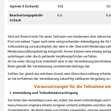
Option 3 (Scheck)
50£
50
Bearbeitungsgebühr
k.A.
k.A
Scheck
Sind auf Ihrem Konto für einen Zeitraum von mindestens drei Jahren kein
Frist von sieben Tagen nach einer entsprechenden Ankündigung die für
Schlussbetrag zurückzuhalten, der dem in der Übersicht Mindestausz
Mindestauszahlungsbetrag entspricht. Ferner können eine etwaig aufg
unterliegen oder durch geltende Verjährungsfristen verfallen.
An Sie unter Abzug bzw. Einbehalt aller in der Vereinbarung beschrieb
Ihnen gemäß der Vereinbarung zustehenden Beträge dar.
Sollten Sie, gleich aus welchem Grund, eine Überschusszahlung erhalte
an Sie im Rahmen der Vereinbarung zukünftig zahlbaren Vergütung zu 
Voraussetzungen für die Teilnahme a
1. Anmeldung und Teilnahmeberechtigung
Sie leiten den Anmeldeprozess ein, indem Sie einen vollständigen und 
muss/müssen originäre Inhalte (original content) enthalten und über d
Originalinhalte, die Materialien von Dritten verwenden, müssen wese