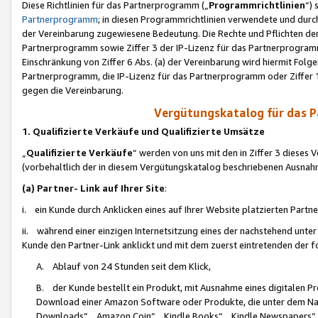
Diese Richtlinien für das Partnerprogramm („
Programmrichtlinien
“)
Partnerprogramm
; in diesen Programmrichtlinien verwendete und durch
der Vereinbarung zugewiesene Bedeutung. Die Rechte und Pflichten de
Partnerprogramm sowie Ziffer 3 der IP-Lizenz für das Partnerprogram
Einschränkung von Ziffer 6 Abs. (a) der Vereinbarung wird hiermit Fol
Partnerprogramm, die IP-Lizenz für das Partnerprogramm oder Ziffer 1
gegen die Vereinbarung.
Vergütungskatalog für das 
1. Qualifizierte Verkäufe und Qualifizierte Umsätze
„
Qualifizierte Verkäufe
“ werden von uns mit den in Ziffer 3 diese
(vorbehaltlich der in diesem Vergütungskatalog beschriebenen Ausnah
(a) Partner- Link auf Ihrer Site
:
i. ein Kunde durch Anklicken eines auf Ihrer Website platzierten Part
ii. während einer einzigen Internetsitzung eines der nachstehend unter (i)
Kunde den Partner-Link anklickt und mit dem zuerst eintretenden der f
A. Ablauf von 24 Stunden seit dem Klick,
B. der Kunde bestellt ein Produkt, mit Ausnahme eines digitalen P
Download einer Amazon Software oder Produkte, die unter dem N
Downloads“, „Amazon Coin“, „Kindle Books“, „Kindle Newspapers“, „