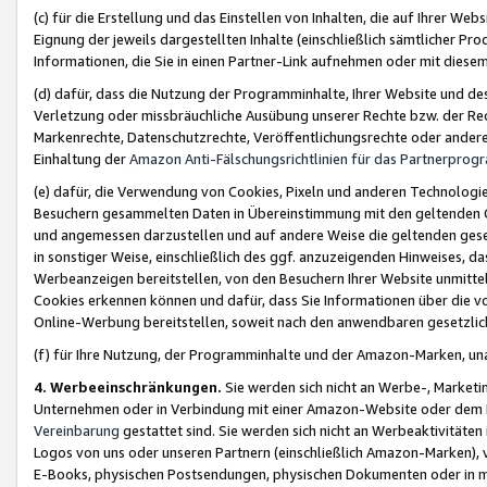
(c) für die Erstellung und das Einstellen von Inhalten, die auf Ihrer We
Eignung der jeweils dargestellten Inhalte (einschließlich sämtlicher 
Informationen, die Sie in einen Partner-Link aufnehmen oder mit diese
(d) dafür, dass die Nutzung der Programminhalte, Ihrer Website und des 
Verletzung oder missbräuchliche Ausübung unserer Rechte bzw. der Recht
Markenrechte, Datenschutzrechte, Veröffentlichungsrechte oder anderer
Einhaltung der
Amazon Anti-Fälschungsrichtlinien für das Partnerpro
(e) dafür, die Verwendung von Cookies, Pixeln und anderen Technologien
Besuchern gesammelten Daten in Übereinstimmung mit den geltenden Ge
und angemessen darzustellen und auf andere Weise die geltenden geset
in sonstiger Weise, einschließlich des ggf. anzuzeigenden Hinweises, d
Werbeanzeigen bereitstellen, von den Besuchern Ihrer Website unmitte
Cookies erkennen können und dafür, dass Sie Informationen über die v
Online-Werbung bereitstellen, soweit nach den anwendbaren gesetzlic
(f) für Ihre Nutzung, der Programminhalte und der Amazon-Marken, u
4. Werbeeinschränkungen.
Sie werden sich nicht an Werbe-, Market
Unternehmen oder in Verbindung mit einer Amazon-Website oder dem Pa
Vereinbarung
gestattet sind. Sie werden sich nicht an Werbeaktivitäten
Logos von uns oder unseren Partnern (einschließlich Amazon-Marken), 
E-Books, physischen Postsendungen, physischen Dokumenten oder in 