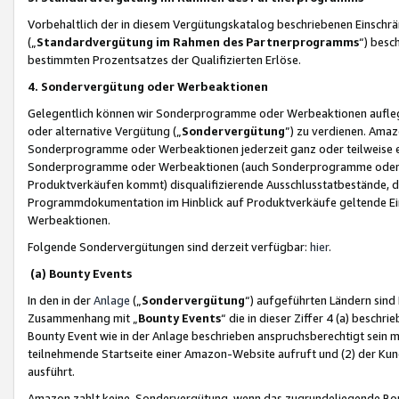
Vorbehaltlich der in diesem Vergütungskatalog beschriebenen Einschr
(„
Standardvergütung im Rahmen des Partnerprogramms
“) besc
bestimmten Prozentsatzes der Qualifizierten Erlöse.
4. Sondervergütung oder Werbeaktionen
Gelegentlich können wir Sonderprogramme oder Werbeaktionen auflegen,
oder alternative Vergütung („
Sondervergütung
”) zu verdienen. Amazo
Sonderprogramme oder Werbeaktionen jederzeit ganz oder teilweise einz
Sonderprogramme oder Werbeaktionen (auch Sonderprogramme oder We
Produktverkäufen kommt) disqualifizierende Ausschlusstatbestände, di
Programmdokumentation im Hinblick auf Produktverkäufe geltende E
Werbeaktionen.
Folgende Sondervergütungen sind derzeit verfügbar:
hier
.
(a) Bounty Events
In den in der
Anlage
(„
Sondervergütung
“) aufgeführten Ländern sind
Zusammenhang mit „
Bounty Events
“ die in dieser Ziffer 4 (a) besch
Bounty Event wie in der Anlage beschrieben anspruchsberechtigt sein mu
teilnehmende Startseite einer Amazon-Website aufruft und (2) der Kun
ausführt.
Amazon zahlt keine Sondervergütung, wenn das zugrundeliegende Boun