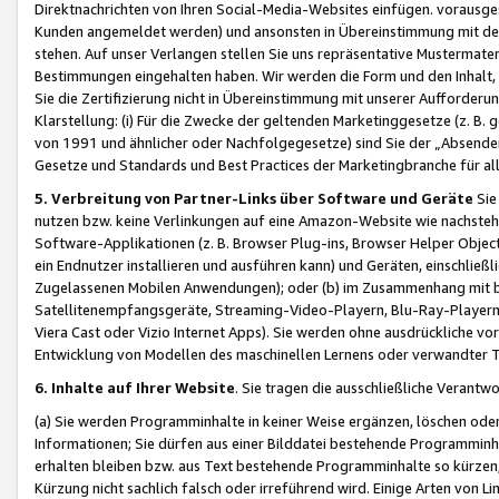
Direktnachrichten von Ihren Social-Media-Websites einfügen. vorausg
Kunden angemeldet werden) und ansonsten in Übereinstimmung mit der
stehen. Auf unser Verlangen stellen Sie uns repräsentative Mustermater
Bestimmungen eingehalten haben. Wir werden die Form und den Inhalt, di
Sie die Zertifizierung nicht in Übereinstimmung mit unserer Aufforderu
Klarstellung: (i) Für die Zwecke der geltenden Marketinggesetze (z. 
von 1991 und ähnlicher oder Nachfolgegesetze) sind Sie der „Absender“ j
Gesetze und Standards und Best Practices der Marketingbranche für 
5. Verbreitung von Partner-Links über Software und Geräte
Sie
nutzen bzw. keine Verlinkungen auf eine Amazon-Website wie nachsteh
Software-Applikationen (z. B. Browser Plug-ins, Browser Helper Objec
ein Endnutzer installieren und ausführen kann) und Geräten, einschlie
Zugelassenen Mobilen Anwendungen); oder (b) im Zusammenhang mit bzw.
Satellitenempfangsgeräte, Streaming-Video-Playern, Blu-Ray-Playern 
Viera Cast oder Vizio Internet Apps). Sie werden ohne ausdrückliche v
Entwicklung von Modellen des maschinellen Lernens oder verwandter 
6. Inhalte auf Ihrer Website
. Sie tragen die ausschließliche Verantwo
(a) Sie werden Programminhalte in keiner Weise ergänzen, löschen oder
Informationen; Sie dürfen aus einer Bilddatei bestehende Programminhal
erhalten bleiben bzw. aus Text bestehende Programminhalte so kürzen, 
Kürzung nicht sachlich falsch oder irreführend wird. Einige Arten von L