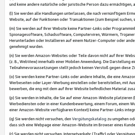
und keine andere natürliche oder juristische Person dazu ermächtigen, a
(l) Sie werden alle Handlungen unterlassen, die nach vernünftigem Erme
Website, auf der Funktionen oder Transaktionen (zum Beispiel suchen, s
(m) Sie werden auf Ihrer Website keine Partner-Links oder Programmin
Spionagesoftware, Schadsoftware, Computerviren, Würmern, Trojaner
Herunterladen oder Installieren auf einem Nutzer-Computer oder ande
genehmigt wurden.
(n) Sie werden Amazon-Websites oder Teile davon nicht auf Ihrer Websi
(z. B., WebView) innerhalb einer Mobilen Anwendung. Die Darstellung ein
Teilnahmevoraussetzungen stellt jedoch keinen Verstoß gegen diese Zif
(o) Sie werden keine Partner-Links oder andere Inhalte, die eine Am
Werbeseiten oder Layer-Werbung einstellen oder bereitstellen, mit Au
bewerben, die eng mit dem auf Ihrer Website befindlichen Material z
(p) Sie werden in Inhalte, die Sie auf einer Amazon-Website platzier
Werbediensten oder in einer Kundenbewertung, einem Forum, einem Wun
einer Amazon-Website verfügbaren Kontext) keine Partner-Links integr
(q) Sie werden nicht versuchen, den
Vergütungskatalog
zu umgehen oder
dass sich eine Webpage einer Amazon-Website im Browser eines Kunden 
(r) Sie werden nicht versuchen, Internetverkehr (Traffic) oder Vergü