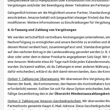
(beispielsweise durch Manipulation oder Kombination von Attributions-
Vergütungen und/oder der Beendigung deiner Teilnahme am Partnerp
Gelegentlich können wir die Möglichkeit unserer Partner, Standardv
einschränken. Amazon behält sich (ungeachtet etwaiger Fristen) das Re
modifizieren. Weitere Informationen zu Einschränkungen für Vergütung
6. Erfassung und Zahlung von Vergütungen
Wir werden wirtschaftlich vertretbare Anstrengungen unternehmen, um 
Nachverfolgung zu ermöglichen und unsere Berichte zu erstellen und di
diesem Monat verdient hast, zusammengefasst sind. Standardvergütung
auf den nächsten Betrag in der Landeswährung gerundet werden (z. B. C
über oder unter dem in deiner Preiskarte angegebenen Satz liegt. Wir
eine Amazon-Webseite etwa 60 Tage nach Ende jedes Kalendermonats, i
wurden. Du kannst wählen, ob du Zahlungen in einer anderen Währung
dafür entscheidest, erklärst du dich damit einverstanden, dass die K
Option 1: Zahlung per Überweisung.
Wir überweisen Ihre Vergütung dir
Namen der Bank, die Kontonummer, den Namen des Kontoinhabers bzw. a
erforderlich) nennen. Sollten Sie sich für diese Option entscheiden, be
fällige Gesamtbetrag den in der
Übersicht Mindestauszahlungsbet
Option 2: Zahlung per Amazon-Geschenkgutschein.
Wir übersenden Ihne
Partnerkonto genannte Haupt-E-Mail-Adresse. Diese Geschenkgutschei