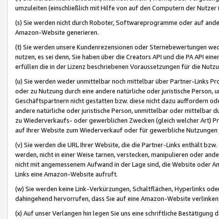
umzuleiten (einschließlich mit Hilfe von auf den Computern der Nutzer i
(s) Sie werden nicht durch Roboter, Softwareprogramme oder auf andere
Amazon-Website generieren.
(t) Sie werden unsere Kundenrezensionen oder Sternebewertungen wed
nutzen, es sei denn, Sie haben über die Creators API und die PA API e
erfüllen die in der Lizenz beschriebenen Voraussetzungen für die Nutzu
(u) Sie werden weder unmittelbar noch mittelbar über Partner-Links P
oder zu Nutzung durch eine andere natürliche oder juristische Person,
Geschäftspartnern nicht gestatten bzw. diese nicht dazu auffordern od
andere natürliche oder juristische Person, unmittelbar oder mittelbar
zu Wiederverkaufs- oder gewerblichen Zwecken (gleich welcher Art) 
auf Ihrer Website zum Wiederverkauf oder für gewerbliche Nutzungen 
(v) Sie werden die URL Ihrer Website, die die Partner-Links enthält b
werden, nicht in einer Weise tarnen, verstecken, manipulieren oder and
nicht mit angemessenem Aufwand in der Lage sind, die Website oder A
Links eine Amazon-Website aufruft.
(w) Sie werden keine Link-Verkürzungen, Schaltflächen, Hyperlinks ode
dahingehend hervorrufen, dass Sie auf eine Amazon-Website verlinken
(x) Auf unser Verlangen hin legen Sie uns eine schriftliche Bestätigung