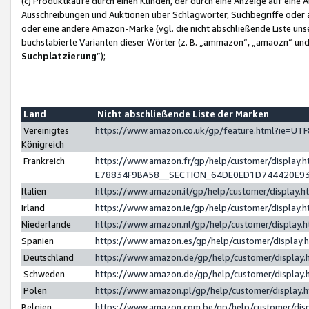
(c) Produktkäufe durch einen Kunden, der durch eine Anzeige auf eine 
Ausschreibungen und Auktionen über Schlagwörter, Suchbegriffe oder 
oder eine andere Amazon-Marke (vgl. die nicht abschließende Liste un
buchstabierte Varianten dieser Wörter (z. B. „ammazon“, „amaozn“ und „
Suchplatzierung
”);
Land
Nicht abschließende Liste der Marken
Vereinigtes
https://www.amazon.co.uk/gp/feature.html?ie=U
Königreich
Frankreich
https://www.amazon.fr/gp/help/customer/displa
E78834F9BA58__SECTION_64DE0ED1D744420E9
Italien
https://www.amazon.it/gp/help/customer/display
Irland
https://www.amazon.ie/gp/help/customer/displa
Niederlande
https://www.amazon.nl/gp/help/customer/display
Spanien
https://www.amazon.es/gp/help/customer/display
Deutschland
https://www.amazon.de/gp/help/customer/displa
Schweden
https://www.amazon.de/gp/help/customer/displa
Polen
https://www.amazon.pl/gp/help/customer/display
Belgien
https://www.amazon.com.be/gp/help/customer/d