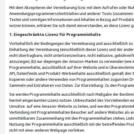
Mit dem Akzeptieren der Vereinbarung bzw. mit dem Aufrufen oder Nutz
Anwendungsprogrammierschnittstellen und anderer Tools (zusammen die
Texten und sonstigen Informationen und Inhalten in Bezug auf Produkte
nutzen können, erklären Sie sich damit einverstanden, an diese Lizenz 
1. Eingeschränkte Lizenz für Programminhalte
Vorbehaltlich der Bedingungen der Vereinbarung und ausschließlich z
Einhaltung der Vereinbarung (einschließlich dieser Lizenz und der ande
nicht übertragbare, nicht unterlizenzierbare, nicht exklusive, gebühren
anzuzeigen; (b) nur diejenigen der Amazon-Marken zu verwenden (wie in 
Programminhalte, ausschließlich auf Ihrer Website und in Übereinstimmu
API, Datenfeeds und Produkt-Werbeinhalte ausschließlich gemäß den Spe
Kopieren oder andere Verwenden von Programminhalten zugunsten Dri
Sammeln und Extrahieren von Daten. Zur Klarstellung: Zu den Program
Sie werden Programminhalte ausschließlich nach Maßgabe der Besti
hiermit eingeräumten Lizenz nutzen. Unbeschadet des Vorstehenden we
Umsätze auf eine Amazon-Website zu leiten, und werden Programminhal
Verbindung mit Programminhalten Besucher auf andere Websites als ein
unmittelbarem Zusammenhang mit den Programminhalten stehen, Links z
Nutzung der Programminhalte ausschließlich mit der betreffenden Pr
nicht mit einer anderen Webpage verlinken.