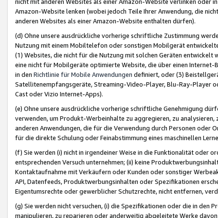
nicht mit anderen Websites als einer Amazon-Website verlinken oder i
Amazon-Website lenken (wobei jedoch Teile Ihrer Anwendung, die nich
anderen Websites als einer Amazon-Website enthalten dürfen).
(d) Ohne unsere ausdrückliche vorherige schriftliche Zustimmung werd
Nutzung mit einem Mobiltelefon oder sonstigen Mobilgerät entwickelt
(1) Websites, die nicht für die Nutzung mit solchen Geräten entwickelt
eine nicht für Mobilgeräte optimierte Website, die über einen Interne
in den
Richtlinie für Mobile Anwendungen
definiert, oder (3) Beistellge
Satellitenempfangsgeräte, Streaming-Video-Player, Blu-Ray-Player ode
Cast oder Vizio Internet-Apps).
(e) Ohne unsere ausdrückliche vorherige schriftliche Genehmigung dürfe
verwenden, um Produkt-Werbeinhalte zu aggregieren, zu analysieren, 
anderen Anwendungen, die für die Verwendung durch Personen oder Or
für die direkte Schulung oder Feinabstimmung eines maschinellen Lern
(f) Sie werden (i) nicht in irgendeiner Weise in die Funktionalität ode
entsprechenden Versuch unternehmen; (ii) keine Produktwerbungsinha
Kontaktaufnahme mit Verkäufern oder Kunden oder sonstiger Werbeaktiv
API, Datenfeeds, Produktwerbungsinhalten oder Spezifikationen erschei
Eigentumsrechte oder gewerblicher Schutzrechte, nicht entfernen, verd
(g) Sie werden nicht versuchen, (i) die Spezifikationen oder die in de
manipulieren, zu reparieren oder anderweitig abgeleitete Werke davon z