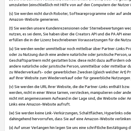
umzuleiten (einschließlich mit Hilfe von auf den Computern der Nutzer i
(s) Sie werden nicht durch Roboter, Softwareprogramme oder auf andere
Amazon-Website generieren.
(t) Sie werden unsere Kundenrezensionen oder Sternebewertungen wed
nutzen, es sei denn, Sie haben über die Creators API und die PA API e
erfüllen die in der Lizenz beschriebenen Voraussetzungen für die Nutzu
(u) Sie werden weder unmittelbar noch mittelbar über Partner-Links P
oder zu Nutzung durch eine andere natürliche oder juristische Person,
Geschäftspartnern nicht gestatten bzw. diese nicht dazu auffordern od
andere natürliche oder juristische Person, unmittelbar oder mittelbar
zu Wiederverkaufs- oder gewerblichen Zwecken (gleich welcher Art) 
auf Ihrer Website zum Wiederverkauf oder für gewerbliche Nutzungen 
(v) Sie werden die URL Ihrer Website, die die Partner-Links enthält b
werden, nicht in einer Weise tarnen, verstecken, manipulieren oder and
nicht mit angemessenem Aufwand in der Lage sind, die Website oder A
Links eine Amazon-Website aufruft.
(w) Sie werden keine Link-Verkürzungen, Schaltflächen, Hyperlinks ode
dahingehend hervorrufen, dass Sie auf eine Amazon-Website verlinken
(x) Auf unser Verlangen hin legen Sie uns eine schriftliche Bestätigung