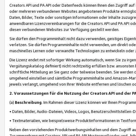
Creators API und PA API oder Datenfeeds können Ihnen den Zugriff auf D
oder mehreren verbundenen Websites angebotenen Produkte ermögliche
Daten, Bilder, Texte oder sonstigen Informationen oder Inhalte zuzugre
anwendbaren Lizenzvereinbarungen für die Creators API und PA API od
diesen verbundenen Websites zur Verfügung gestellt werden.
Sie dürfen den Programminhalt nicht dazu verwenden, geistiges Eigent
verletzen. Sie dürfen Programminhalte nicht verwenden, um direkt ode
maschinelles Lernen oder verwandte Technologien zu entwickeln oder zu
Die Lizenz endet mit sofortiger Wirkung automatisch, wenn Sie zu irg
Vergütungskatalog definiert) nicht rechtzeitig erfüllen bzw. ansonsten
schriftliche Mitteilung an Sie ganz oder teilweise beenden. Sie werden
umgehend einstellen und sämtliche Programminhalte und Amazon-Marke
jeweils verlangt, umgehend von Ihrer Website entfernen und löschen od
2. Voraussetzungen für die Nutzung der Creators API und der P
(a)
Beschreibung
. Im Rahmen dieser Lizenz können wir Ihnen Programmi
• Daten, Bilder, Audio-Dateien, Videos, Logos, Benutzerschnittstellen-
• Textmaterialien, wie beispielsweise Produktinformationen in Textfor
Neben den vorstehenden Produktwerbungsinhalten und dem Zugriff auf 
Zusammenhang mit Creators API und PA API Musterquellcodes und -bibli