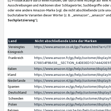
(c) Produktkäufe durch einen Kunden, der durch eine Anzeige auf eine 
Ausschreibungen und Auktionen über Schlagwörter, Suchbegriffe oder 
oder eine andere Amazon-Marke (vgl. die nicht abschließende Liste un
buchstabierte Varianten dieser Wörter (z. B. „ammazon“, „amaozn“ und „
Suchplatzierung
”);
Land
Nicht abschließende Liste der Marken
Vereinigtes
https://www.amazon.co.uk/gp/feature.html?ie=U
Königreich
Frankreich
https://www.amazon.fr/gp/help/customer/displa
E78834F9BA58__SECTION_64DE0ED1D744420E9
Italien
https://www.amazon.it/gp/help/customer/display
Irland
https://www.amazon.ie/gp/help/customer/displa
Niederlande
https://www.amazon.nl/gp/help/customer/display
Spanien
https://www.amazon.es/gp/help/customer/display
Deutschland
https://www.amazon.de/gp/help/customer/displa
Schweden
https://www.amazon.de/gp/help/customer/displa
Polen
https://www.amazon.pl/gp/help/customer/display
Belgien
https://www.amazon.com.be/gp/help/customer/d