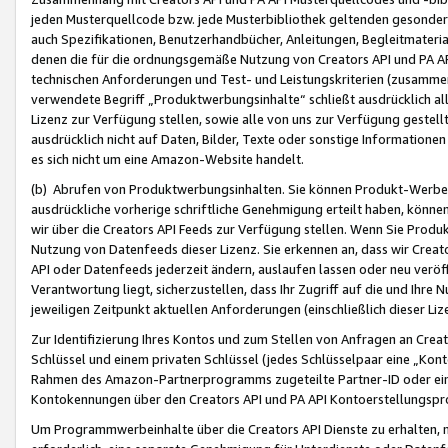
jeden Musterquellcode bzw. jede Musterbibliothek geltenden gesonder
auch Spezifikationen, Benutzerhandbücher, Anleitungen, Begleitmaterial
denen die für die ordnungsgemäße Nutzung von Creators API und PA A
technischen Anforderungen und Test- und Leistungskriterien (zusammen
verwendete Begriff „Produktwerbungsinhalte“ schließt ausdrücklich al
Lizenz zur Verfügung stellen, sowie alle von uns zur Verfügung gestel
ausdrücklich nicht auf Daten, Bilder, Texte oder sonstige Informatione
es sich nicht um eine Amazon-Website handelt.
(b) Abrufen von Produktwerbungsinhalten. Sie können Produkt-Werbein
ausdrückliche vorherige schriftliche Genehmigung erteilt haben, könn
wir über die Creators API Feeds zur Verfügung stellen. Wenn Sie Produk
Nutzung von Datenfeeds dieser Lizenz. Sie erkennen an, dass wir Creat
API oder Datenfeeds jederzeit ändern, auslaufen lassen oder neu veröffe
Verantwortung liegt, sicherzustellen, dass Ihr Zugriff auf die und Ihr
jeweiligen Zeitpunkt aktuellen Anforderungen (einschließlich dieser Liz
Zur Identifizierung Ihres Kontos und zum Stellen von Anfragen an Crea
Schlüssel und einem privaten Schlüssel (jedes Schlüsselpaar eine „Kon
Rahmen des Amazon-Partnerprogramms zugeteilte Partner-ID oder ein
Kontokennungen über den Creators API und PA API Kontoerstellungspro
Um Programmwerbeinhalte über die Creators API Dienste zu erhalten, m