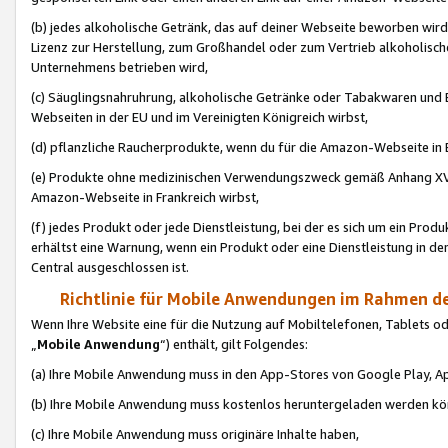
(b) jedes alkoholische Getränk, das auf deiner Webseite beworben wird
Lizenz zur Herstellung, zum Großhandel oder zum Vertrieb alkoholisch
Unternehmens betrieben wird,
(c) Säuglingsnahruhrung, alkoholische Getränke oder Tabakwaren und E
Webseiten in der EU und im Vereinigten Königreich wirbst,
(d) pflanzliche Raucherprodukte, wenn du für die Amazon-Webseite in B
(e) Produkte ohne medizinischen Verwendungszweck gemäß Anhang XVI 
Amazon-Webseite in Frankreich wirbst,
(f) jedes Produkt oder jede Dienstleistung, bei der es sich um ein Prod
erhältst eine Warnung, wenn ein Produkt oder eine Dienstleistung in de
Central ausgeschlossen ist.
Richtlinie für Mobile Anwendungen im Rahmen de
Wenn Ihre Website eine für die Nutzung auf Mobiltelefonen, Tablets 
„
Mobile Anwendung
“) enthält, gilt Folgendes:
(a) Ihre Mobile Anwendung muss in den App-Stores von Google Play, A
(b) Ihre Mobile Anwendung muss kostenlos heruntergeladen werden könn
(c) Ihre Mobile Anwendung muss originäre Inhalte haben,