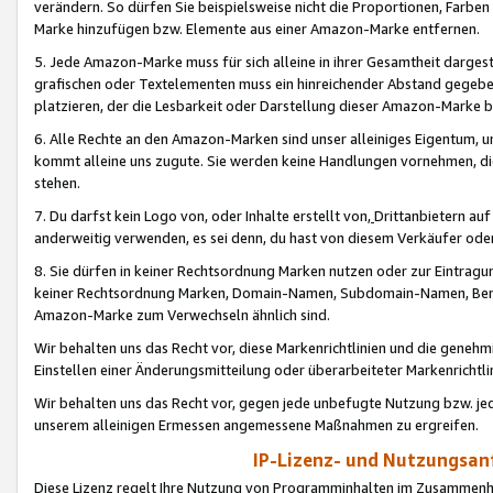
verändern. So dürfen Sie beispielsweise nicht die Proportionen, Farb
Marke hinzufügen bzw. Elemente aus einer Amazon-Marke entfernen.
5. Jede Amazon-Marke muss für sich alleine in ihrer Gesamtheit darge
grafischen oder Textelementen muss ein hinreichender Abstand gegebe
platzieren, der die Lesbarkeit oder Darstellung dieser Amazon-Marke b
6. Alle Rechte an den Amazon-Marken sind unser alleiniges Eigentum, 
kommt alleine uns zugute. Sie werden keine Handlungen vornehmen, 
stehen.
7. Du darfst kein Logo von, oder Inhalte erstellt von,
Drittanbietern au
anderweitig verwenden, es sei denn, du hast von diesem Verkäufer oder
8. Sie dürfen in keiner Rechtsordnung Marken nutzen oder zur Eintragu
keiner Rechtsordnung Marken, Domain-Namen, Subdomain-Namen, Benu
Amazon-Marke zum Verwechseln ähnlich sind.
Wir behalten uns das Recht vor, diese Markenrichtlinien und die gene
Einstellen einer Änderungsmitteilung oder überarbeiteter Markenricht
Wir behalten uns das Recht vor, gegen jede unbefugte Nutzung bzw. jede 
unserem alleinigen Ermessen angemessene Maßnahmen zu ergreifen.
IP-Lizenz- und Nutzungsan
Diese Lizenz regelt Ihre Nutzung von Programminhalten im Zusammen