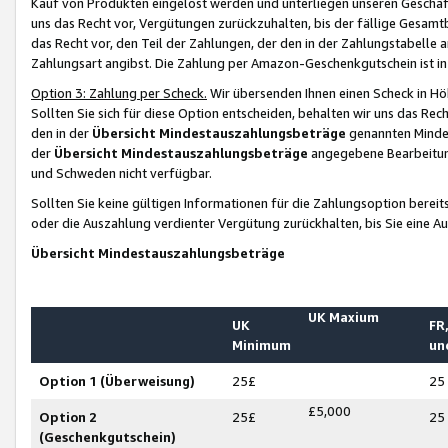
Kauf von Produkten eingelöst werden und unterliegen unseren Geschäf
uns das Recht vor, Vergütungen zurückzuhalten, bis der fällige Gesamt
das Recht vor, den Teil der Zahlungen, der den in der Zahlungstabelle 
Zahlungsart angibst. Die Zahlung per Amazon-Geschenkgutschein ist in
Option 3: Zahlung per Scheck.
Wir übersenden Ihnen einen Scheck in Höh
Sollten Sie sich für diese Option entscheiden, behalten wir uns das Rec
den in der
Übersicht Mindestauszahlungsbeträge
genannten Mindest
der
Übersicht Mindestauszahlungsbeträge
angegebene Bearbeitung
und Schweden nicht verfügbar.
Sollten Sie keine gültigen Informationen für die Zahlungsoption bereit
oder die Auszahlung verdienter Vergütung zurückhalten, bis Sie eine A
Übersicht Mindestauszahlungsbeträge
UK Maxium
UK
FR,
Minimum
un
Option 1 (Überweisung)
25£
25
£5,000
Option 2
25£
25
(Geschenkgutschein)