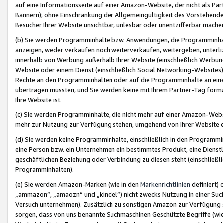
auf eine Informationsseite auf einer Amazon-Website, der nicht als Part
Bannern); ohne Einschränkung der Allgemeingültigkeit des Vorstehende
Besucher Ihrer Website unsichtbar, unlesbar oder unentzifferbar mache
(b) Sie werden Programminhalte bzw. Anwendungen, die Programminhalt
anzeigen, weder verkaufen noch weiterverkaufen, weitergeben, unterli
innerhalb von Werbung außerhalb Ihrer Website (einschließlich Werbun
Website oder einem Dienst (einschließlich Social Networking-Website
Rechte an den Programminhalten oder auf die Programminhalte an eine a
übertragen müssten, und Sie werden keine mit Ihrem Partner-Tag formati
Ihre Website ist.
(c) Sie werden Programminhalte, die nicht mehr auf einer Amazon-Websit
mehr zur Nutzung zur Verfügung stehen, umgehend von Ihrer Website e
(d) Sie werden keine Programminhalte, einschließlich in den Programmin
eine Person bzw. ein Unternehmen ein bestimmtes Produkt, eine Dienstle
geschäftlichen Beziehung oder Verbindung zu diesen steht (einschließli
Programminhalten).
(e) Sie werden Amazon-Marken (wie in den
Markenrichtlinien
definiert) 
„ammazon“, „amaozn“ und „kindel“) nicht zwecks Nutzung in einer Suc
Versuch unternehmen). Zusätzlich zu sonstigen Amazon zur Verfügung 
sorgen, dass von uns benannte Suchmaschinen Geschützte Begriffe (wie 