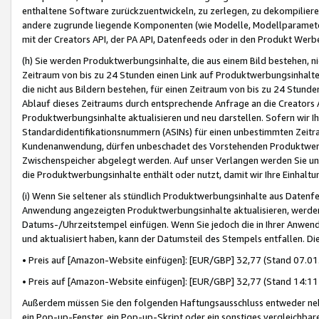
enthaltene Software zurückzuentwickeln, zu zerlegen, zu dekompilier
andere zugrunde liegende Komponenten (wie Modelle, Modellparameter
mit der Creators API, der PA API, Datenfeeds oder in den Produkt Werb
(h) Sie werden Produktwerbungsinhalte, die aus einem Bild bestehen, ni
Zeitraum von bis zu 24 Stunden einen Link auf Produktwerbungsinhalte
die nicht aus Bildern bestehen, für einen Zeitraum von bis zu 24 Stund
Ablauf dieses Zeitraums durch entsprechende Anfrage an die Creators 
Produktwerbungsinhalte aktualisieren und neu darstellen. Sofern wir Ih
Standardidentifikationsnummern (ASINs) für einen unbestimmten Zeitra
Kundenanwendung, dürfen unbeschadet des Vorstehenden Produktwerbu
Zwischenspeicher abgelegt werden. Auf unser Verlangen werden Sie un
die Produktwerbungsinhalte enthält oder nutzt, damit wir Ihre Einhalt
(i) Wenn Sie seltener als stündlich Produktwerbungsinhalte aus Datenfe
Anwendung angezeigten Produktwerbungsinhalte aktualisieren, werden 
Datums-/Uhrzeitstempel einfügen. Wenn Sie jedoch die in Ihrer Anwe
und aktualisiert haben, kann der Datumsteil des Stempels entfallen. Dies
• Preis auf [Amazon-Website einfügen]: [EUR/GBP] 32,77 (Stand 07.01.
• Preis auf [Amazon-Website einfügen]: [EUR/GBP] 32,77 (Stand 14:11 
Außerdem müssen Sie den folgenden Haftungsausschluss entweder neb
ein Pop-up-Fenster, ein Pop-up-Skript oder ein sonstiges vergleichba