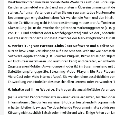
Direktnachrichten von Ihren Social-Media-Websites einfügen. vorausg
Kunden angemeldet werden) und ansonsten in Übereinstimmung mit der
stehen. Auf unser Verlangen stellen Sie uns repräsentative Mustermater
Bestimmungen eingehalten haben. Wir werden die Form und den Inhalt, di
Sie die Zertifizierung nicht in Übereinstimmung mit unserer Aufforderu
Klarstellung: (i) Für die Zwecke der geltenden Marketinggesetze (z. 
von 1991 und ähnlicher oder Nachfolgegesetze) sind Sie der „Absender“ j
Gesetze und Standards und Best Practices der Marketingbranche für 
5. Verbreitung von Partner-Links über Software und Geräte
Sie
nutzen bzw. keine Verlinkungen auf eine Amazon-Website wie nachsteh
Software-Applikationen (z. B. Browser Plug-ins, Browser Helper Objec
ein Endnutzer installieren und ausführen kann) und Geräten, einschlie
Zugelassenen Mobilen Anwendungen); oder (b) im Zusammenhang mit bzw.
Satellitenempfangsgeräte, Streaming-Video-Playern, Blu-Ray-Playern 
Viera Cast oder Vizio Internet Apps). Sie werden ohne ausdrückliche v
Entwicklung von Modellen des maschinellen Lernens oder verwandter 
6. Inhalte auf Ihrer Website
. Sie tragen die ausschließliche Verantwo
(a) Sie werden Programminhalte in keiner Weise ergänzen, löschen oder
Informationen; Sie dürfen aus einer Bilddatei bestehende Programminhal
erhalten bleiben bzw. aus Text bestehende Programminhalte so kürzen, 
Kürzung nicht sachlich falsch oder irreführend wird. Einige Arten von L