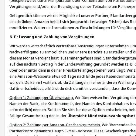
(beispielsweise durch Manipulation oder Kombination von Attributions-
Vergütungen und/oder der Beendigung deiner Teilnahme am Partnerp
Gelegentlich können wir die Möglichkeit unserer Partner, Standardv
einschränken. Amazon behält sich (ungeachtet etwaiger Fristen) das Re
modifizieren. Weitere Informationen zu Einschränkungen für Vergütung
6. Erfassung und Zahlung von Vergütungen
Wir werden wirtschaftlich vertretbare Anstrengungen unternehmen, um 
Nachverfolgung zu ermöglichen und unsere Berichte zu erstellen und di
diesem Monat verdient hast, zusammengefasst sind. Standardvergütung
auf den nächsten Betrag in der Landeswährung gerundet werden (z. B. C
über oder unter dem in deiner Preiskarte angegebenen Satz liegt. Wir
eine Amazon-Webseite etwa 60 Tage nach Ende jedes Kalendermonats, i
wurden. Du kannst wählen, ob du Zahlungen in einer anderen Währung
dafür entscheidest, erklärst du dich damit einverstanden, dass die K
Option 1: Zahlung per Überweisung.
Wir überweisen Ihre Vergütung dir
Namen der Bank, die Kontonummer, den Namen des Kontoinhabers bzw. a
erforderlich) nennen. Sollten Sie sich für diese Option entscheiden, be
fällige Gesamtbetrag den in der
Übersicht Mindestauszahlungsbet
Option 2: Zahlung per Amazon-Geschenkgutschein.
Wir übersenden Ihne
Partnerkonto genannte Haupt-E-Mail-Adresse. Diese Geschenkgutschei