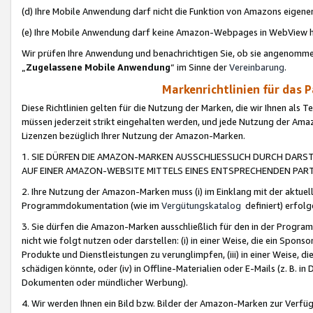
(d) Ihre Mobile Anwendung darf nicht die Funktion von Amazons eige
(e) Ihre Mobile Anwendung darf keine Amazon-Webpages in WebView 
Wir prüfen Ihre Anwendung und benachrichtigen Sie, ob sie angenomm
„
Zugelassene Mobile Anwendung
“ im Sinne der
Vereinbarung
.
Markenrichtlinien für das 
Diese Richtlinien gelten für die Nutzung der Marken, die wir Ihnen als 
müssen jederzeit strikt eingehalten werden, und jede Nutzung der Ama
Lizenzen bezüglich Ihrer Nutzung der Amazon-Marken.
1. SIE DÜRFEN DIE AMAZON-MARKEN AUSSCHLIESSLICH DURCH DARS
AUF EINER AMAZON-WEBSITE MITTELS EINES ENTSPRECHENDEN PART
2. Ihre Nutzung der Amazon-Marken muss (i) im Einklang mit der aktuells
Programmdokumentation (wie im
Vergütungskatalog
definiert) erfolg
3. Sie dürfen die Amazon-Marken ausschließlich für den in der Progr
nicht wie folgt nutzen oder darstellen: (i) in einer Weise, die ein Spo
Produkte und Dienstleistungen zu verunglimpfen, (iii) in einer Weise
schädigen könnte, oder (iv) in Offline-Materialien oder E-Mails (z. B.
Dokumenten oder mündlicher Werbung).
4. Wir werden Ihnen ein Bild bzw. Bilder der Amazon-Marken zur Verfüg