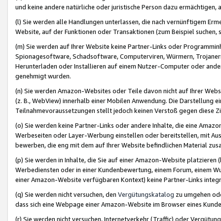
und keine andere natürliche oder juristische Person dazu ermächtigen, a
(l) Sie werden alle Handlungen unterlassen, die nach vernünftigem Erme
Website, auf der Funktionen oder Transaktionen (zum Beispiel suchen, s
(m) Sie werden auf Ihrer Website keine Partner-Links oder Programmin
Spionagesoftware, Schadsoftware, Computerviren, Würmern, Trojaner
Herunterladen oder Installieren auf einem Nutzer-Computer oder ande
genehmigt wurden.
(n) Sie werden Amazon-Websites oder Teile davon nicht auf Ihrer Websi
(z. B., WebView) innerhalb einer Mobilen Anwendung. Die Darstellung ein
Teilnahmevoraussetzungen stellt jedoch keinen Verstoß gegen diese Zif
(o) Sie werden keine Partner-Links oder andere Inhalte, die eine Am
Werbeseiten oder Layer-Werbung einstellen oder bereitstellen, mit Au
bewerben, die eng mit dem auf Ihrer Website befindlichen Material z
(p) Sie werden in Inhalte, die Sie auf einer Amazon-Website platzier
Werbediensten oder in einer Kundenbewertung, einem Forum, einem Wun
einer Amazon-Website verfügbaren Kontext) keine Partner-Links integr
(q) Sie werden nicht versuchen, den
Vergütungskatalog
zu umgehen oder
dass sich eine Webpage einer Amazon-Website im Browser eines Kunden 
(r) Sie werden nicht versuchen, Internetverkehr (Traffic) oder Vergü