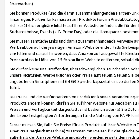
überwachen).
Sie können Produkte (und die damit zusammenhängenden Partner-Links)
hinzufügen. Partner-Links müssen auf Produkte (wie im Produktkatalog de
sich zusätzlich originäre Inhalte auf Ihrer Website befinden, die für 
Suchergebnisse, Events (z. B. Prime Day) oder die Homepages bestimmte
Sie müssen sämtliche Links und damit zusammenhängende Verweise auf z
Werbeaktion auf der jeweiligen Amazon-Website endet. Falls Sie beisp
einstellen und darauf hinweisen, dass Amazon auf ausgewählte Kleidun
Preisnachlass in Höhe von 15 % von Ihrer Website entfernen, sobald di
Sie dürfen keine unzutreffenden, überschwänglichen, täuschenden od
unsere Richtlinien, Werbeaktionen oder Preise aufstellen. Stellen Sie 
angebotenen Smartphone mit 64 GB Speicherkapazität ein, so dürfen S
führt.
Die Preise und die Verfügbarkeit von Produkten können Veränderungen 
Produkte ändern können, dürfen Sie auf Ihrer Website nur Angaben zu P
Preisen und Verfügbarkeit dargestellt sind bedienen oder (b) Sie Daten
der Lizenz festgelegten Anforderungen für die Nutzung von PA API einh
Ferner müssen Sie, falls Sie Preise für ein Produkt auf Ihrer Website in 
einer Preisvergleichsmaschine) zusammen mit Preisen für das gleiche o
außerhalb der Amazon-Website angeboten werden, jeweils den niedrigst