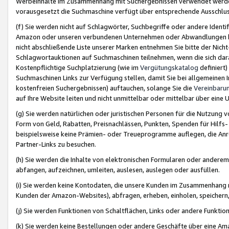
Werbeinhalte im Zusammenhang mit Suchergebnissen verwendet werden,
vorausgesetzt die Suchmaschine verfügt über entsprechende Ausschlu
(f) Sie werden nicht auf Schlagwörter, Suchbegriffe oder andere Ident
Amazon oder unseren verbundenen Unternehmen oder Abwandlungen bzw
nicht abschließende Liste unserer Marken entnehmen Sie bitte der Nich
Schlagwortauktionen auf Suchmaschinen teilnehmen, wenn die sich da
Kostenpflichtige Suchplatzierung (wie im
Vergütungskatalog
definiert
Suchmaschinen Links zur Verfügung stellen, damit Sie bei allgemeinen I
kostenfreien Suchergebnissen) auftauchen, solange Sie die
Vereinbaru
auf Ihre Website leiten und nicht unmittelbar oder mittelbar über eine
(g) Sie werden natürlichen oder juristischen Personen für die Nutzung 
Form von Geld, Rabatten, Preisnachlässen, Punkten, Spenden für Hilfs
beispielsweise keine Prämien- oder Treueprogramme auflegen, die Anrei
Partner-Links zu besuchen.
(h) Sie werden die Inhalte von elektronischen Formularen oder anderem M
abfangen, aufzeichnen, umleiten, auslesen, auslegen oder ausfüllen.
(i) Sie werden keine Kontodaten, die unsere Kunden im Zusammenhang 
Kunden der Amazon-Websites), abfragen, erheben, einholen, speichern,
(j) Sie werden Funktionen von Schaltflächen, Links oder andere Funkti
(k) Sie werden keine Bestellungen oder andere Geschäfte über eine Ama