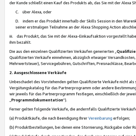
der Kunde schließt einen Kauf des Produkts ab, das Sie mit der Alexa 
C. über Alexa, oder
D. indem er das Produkt innerhalb der Skills Session in den Waren
seiner erstmaligen Teilnahme an der Alexa Shopping Action abschlie
iii. das Produkt, das Sie mit der Alexa-Einkaufsaktion vorgestellt ha
ihm bezahlt.
Die aus den einzelnen Qualifizierten Verkäufen generierten „
Qualifizi
Qualifizierten Verkäufe einnehmen, abzüglich etwaiger Versandkosten
Mehrwertsteuer), Servicegebühren, Gutschriften, Preisnachlässe, Bear
2. Ausgeschlossene Verkäufe
Unbeschadet des Vorstehenden gelten Qualifizierte Verkäufe nicht als
Vergütungskatalog für das Partnerprogramm oder andere Bestimmungen,
wir jeweils für das Partnerprogramm festlegen, einschließlich der jewe
„
Programmdokumentation
“).
Ferner gelten folgende Verkäufe, die andernfalls Qualifizierte Verkä
(a) Produktkäufe, die nach Beendigung Ihrer
Vereinbarung
erfolgen;
(b) Produktbestellungen, bei denen eine Stornierung, Rückgabe oder R