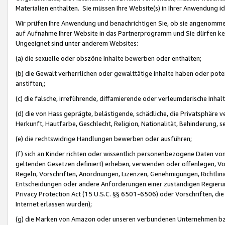
Materialien enthalten. Sie müssen Ihre Website(s) in Ihrer Anwendung ide
Wir prüfen Ihre Anwendung und benachrichtigen Sie, ob sie angenommen
auf Aufnahme Ihrer Website in das Partnerprogramm und Sie dürfen kei
Ungeeignet sind unter anderem Websites:
(a) die sexuelle oder obszöne Inhalte bewerben oder enthalten;
(b) die Gewalt verherrlichen oder gewalttätige Inhalte haben oder pot
anstiften,;
(c) die falsche, irreführende, diffamierende oder verleumderische Inha
(d) die von Hass geprägte, belästigende, schädliche, die Privatsphäre v
Herkunft, Hautfarbe, Geschlecht, Religion, Nationalität, Behinderung, 
(e) die rechtswidrige Handlungen bewerben oder ausführen;
(f) sich an Kinder richten oder wissentlich personenbezogene Daten vo
geltenden Gesetzen definiert) erheben, verwenden oder offenlegen, Vo
Regeln, Vorschriften, Anordnungen, Lizenzen, Genehmigungen, Richtlini
Entscheidungen oder andere Anforderungen einer zuständigen Regierung
Privacy Protection Act (15 U.S.C. §§ 6501-6506) oder Vorschriften, di
Internet erlassen wurden);
(g) die Marken von Amazon oder unseren verbundenen Unternehmen b