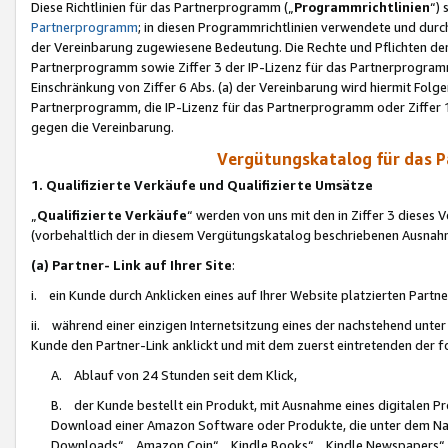
Diese Richtlinien für das Partnerprogramm („
Programmrichtlinien
“)
Partnerprogramm
; in diesen Programmrichtlinien verwendete und durch
der Vereinbarung zugewiesene Bedeutung. Die Rechte und Pflichten de
Partnerprogramm sowie Ziffer 3 der IP-Lizenz für das Partnerprogram
Einschränkung von Ziffer 6 Abs. (a) der Vereinbarung wird hiermit Fol
Partnerprogramm, die IP-Lizenz für das Partnerprogramm oder Ziffer 1
gegen die Vereinbarung.
Vergütungskatalog für das 
1. Qualifizierte Verkäufe und Qualifizierte Umsätze
„
Qualifizierte Verkäufe
“ werden von uns mit den in Ziffer 3 diese
(vorbehaltlich der in diesem Vergütungskatalog beschriebenen Ausnah
(a) Partner- Link auf Ihrer Site
:
i. ein Kunde durch Anklicken eines auf Ihrer Website platzierten Part
ii. während einer einzigen Internetsitzung eines der nachstehend unter (i)
Kunde den Partner-Link anklickt und mit dem zuerst eintretenden der f
A. Ablauf von 24 Stunden seit dem Klick,
B. der Kunde bestellt ein Produkt, mit Ausnahme eines digitalen P
Download einer Amazon Software oder Produkte, die unter dem N
Downloads“, „Amazon Coin“, „Kindle Books“, „Kindle Newspapers“, „