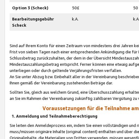
Option 3 (Scheck)
50£
50
Bearbeitungsgebühr
k.A.
k.A
Scheck
Sind auf Ihrem Konto für einen Zeitraum von mindestens drei Jahren kein
Frist von sieben Tagen nach einer entsprechenden Ankündigung die für
Schlussbetrag zurückzuhalten, der dem in der Übersicht Mindestausz
Mindestauszahlungsbetrag entspricht. Ferner können eine etwaig aufg
unterliegen oder durch geltende Verjährungsfristen verfallen.
An Sie unter Abzug bzw. Einbehalt aller in der Vereinbarung beschrieb
Ihnen gemäß der Vereinbarung zustehenden Beträge dar.
Sollten Sie, gleich aus welchem Grund, eine Überschusszahlung erhalte
an Sie im Rahmen der Vereinbarung zukünftig zahlbaren Vergütung zu 
Voraussetzungen für die Teilnahme a
1. Anmeldung und Teilnahmeberechtigung
Sie leiten den Anmeldeprozess ein, indem Sie einen vollständigen und 
muss/müssen originäre Inhalte (original content) enthalten und über d
Originalinhalte, die Materialien von Dritten verwenden, müssen wese