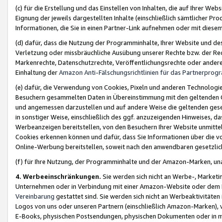
(c) für die Erstellung und das Einstellen von Inhalten, die auf Ihrer We
Eignung der jeweils dargestellten Inhalte (einschließlich sämtlicher 
Informationen, die Sie in einen Partner-Link aufnehmen oder mit diese
(d) dafür, dass die Nutzung der Programminhalte, Ihrer Website und des 
Verletzung oder missbräuchliche Ausübung unserer Rechte bzw. der Recht
Markenrechte, Datenschutzrechte, Veröffentlichungsrechte oder anderer
Einhaltung der
Amazon Anti-Fälschungsrichtlinien für das Partnerpro
(e) dafür, die Verwendung von Cookies, Pixeln und anderen Technologien
Besuchern gesammelten Daten in Übereinstimmung mit den geltenden Ge
und angemessen darzustellen und auf andere Weise die geltenden geset
in sonstiger Weise, einschließlich des ggf. anzuzeigenden Hinweises, d
Werbeanzeigen bereitstellen, von den Besuchern Ihrer Website unmitte
Cookies erkennen können und dafür, dass Sie Informationen über die v
Online-Werbung bereitstellen, soweit nach den anwendbaren gesetzlic
(f) für Ihre Nutzung, der Programminhalte und der Amazon-Marken, u
4. Werbeeinschränkungen.
Sie werden sich nicht an Werbe-, Market
Unternehmen oder in Verbindung mit einer Amazon-Website oder dem Pa
Vereinbarung
gestattet sind. Sie werden sich nicht an Werbeaktivitäten
Logos von uns oder unseren Partnern (einschließlich Amazon-Marken), 
E-Books, physischen Postsendungen, physischen Dokumenten oder in 