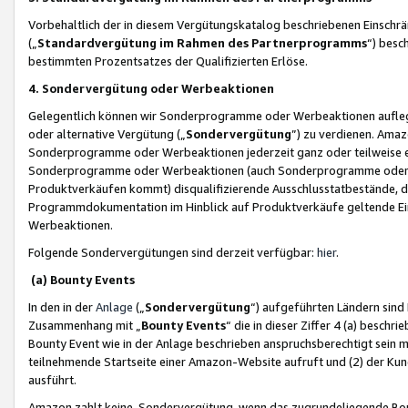
Vorbehaltlich der in diesem Vergütungskatalog beschriebenen Einschr
(„
Standardvergütung im Rahmen des Partnerprogramms
“) besc
bestimmten Prozentsatzes der Qualifizierten Erlöse.
4. Sondervergütung oder Werbeaktionen
Gelegentlich können wir Sonderprogramme oder Werbeaktionen auflegen,
oder alternative Vergütung („
Sondervergütung
”) zu verdienen. Amazo
Sonderprogramme oder Werbeaktionen jederzeit ganz oder teilweise einz
Sonderprogramme oder Werbeaktionen (auch Sonderprogramme oder We
Produktverkäufen kommt) disqualifizierende Ausschlusstatbestände, di
Programmdokumentation im Hinblick auf Produktverkäufe geltende E
Werbeaktionen.
Folgende Sondervergütungen sind derzeit verfügbar:
hier
.
(a) Bounty Events
In den in der
Anlage
(„
Sondervergütung
“) aufgeführten Ländern sind
Zusammenhang mit „
Bounty Events
“ die in dieser Ziffer 4 (a) besch
Bounty Event wie in der Anlage beschrieben anspruchsberechtigt sein mu
teilnehmende Startseite einer Amazon-Website aufruft und (2) der Kun
ausführt.
Amazon zahlt keine Sondervergütung, wenn das zugrundeliegende Boun