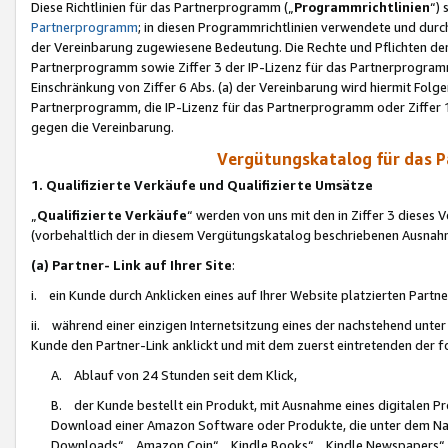
Diese Richtlinien für das Partnerprogramm („
Programmrichtlinien
“)
Partnerprogramm
; in diesen Programmrichtlinien verwendete und durch
der Vereinbarung zugewiesene Bedeutung. Die Rechte und Pflichten de
Partnerprogramm sowie Ziffer 3 der IP-Lizenz für das Partnerprogram
Einschränkung von Ziffer 6 Abs. (a) der Vereinbarung wird hiermit Fol
Partnerprogramm, die IP-Lizenz für das Partnerprogramm oder Ziffer 1
gegen die Vereinbarung.
Vergütungskatalog für das 
1. Qualifizierte Verkäufe und Qualifizierte Umsätze
„
Qualifizierte Verkäufe
“ werden von uns mit den in Ziffer 3 diese
(vorbehaltlich der in diesem Vergütungskatalog beschriebenen Ausnah
(a) Partner- Link auf Ihrer Site
:
i. ein Kunde durch Anklicken eines auf Ihrer Website platzierten Part
ii. während einer einzigen Internetsitzung eines der nachstehend unter (i)
Kunde den Partner-Link anklickt und mit dem zuerst eintretenden der f
A. Ablauf von 24 Stunden seit dem Klick,
B. der Kunde bestellt ein Produkt, mit Ausnahme eines digitalen P
Download einer Amazon Software oder Produkte, die unter dem N
Downloads“, „Amazon Coin“, „Kindle Books“, „Kindle Newspapers“, „