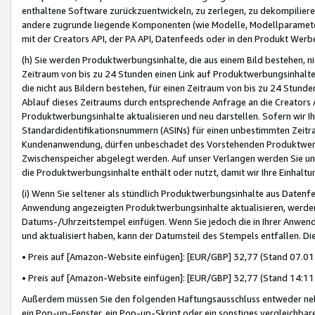
enthaltene Software zurückzuentwickeln, zu zerlegen, zu dekompilier
andere zugrunde liegende Komponenten (wie Modelle, Modellparameter
mit der Creators API, der PA API, Datenfeeds oder in den Produkt Werb
(h) Sie werden Produktwerbungsinhalte, die aus einem Bild bestehen, ni
Zeitraum von bis zu 24 Stunden einen Link auf Produktwerbungsinhalte
die nicht aus Bildern bestehen, für einen Zeitraum von bis zu 24 Stund
Ablauf dieses Zeitraums durch entsprechende Anfrage an die Creators 
Produktwerbungsinhalte aktualisieren und neu darstellen. Sofern wir Ih
Standardidentifikationsnummern (ASINs) für einen unbestimmten Zeitra
Kundenanwendung, dürfen unbeschadet des Vorstehenden Produktwerbu
Zwischenspeicher abgelegt werden. Auf unser Verlangen werden Sie un
die Produktwerbungsinhalte enthält oder nutzt, damit wir Ihre Einhalt
(i) Wenn Sie seltener als stündlich Produktwerbungsinhalte aus Datenfe
Anwendung angezeigten Produktwerbungsinhalte aktualisieren, werden 
Datums-/Uhrzeitstempel einfügen. Wenn Sie jedoch die in Ihrer Anwe
und aktualisiert haben, kann der Datumsteil des Stempels entfallen. Dies
• Preis auf [Amazon-Website einfügen]: [EUR/GBP] 32,77 (Stand 07.01.
• Preis auf [Amazon-Website einfügen]: [EUR/GBP] 32,77 (Stand 14:11 
Außerdem müssen Sie den folgenden Haftungsausschluss entweder neb
ein Pop-up-Fenster, ein Pop-up-Skript oder ein sonstiges vergleichba