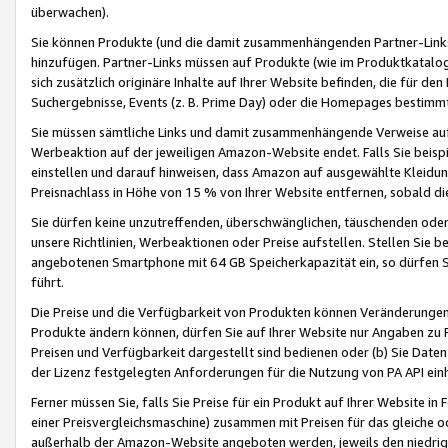
überwachen).
Sie können Produkte (und die damit zusammenhängenden Partner-Links)
hinzufügen. Partner-Links müssen auf Produkte (wie im Produktkatalog de
sich zusätzlich originäre Inhalte auf Ihrer Website befinden, die für 
Suchergebnisse, Events (z. B. Prime Day) oder die Homepages bestimmte
Sie müssen sämtliche Links und damit zusammenhängende Verweise auf z
Werbeaktion auf der jeweiligen Amazon-Website endet. Falls Sie beisp
einstellen und darauf hinweisen, dass Amazon auf ausgewählte Kleidun
Preisnachlass in Höhe von 15 % von Ihrer Website entfernen, sobald di
Sie dürfen keine unzutreffenden, überschwänglichen, täuschenden od
unsere Richtlinien, Werbeaktionen oder Preise aufstellen. Stellen Sie 
angebotenen Smartphone mit 64 GB Speicherkapazität ein, so dürfen S
führt.
Die Preise und die Verfügbarkeit von Produkten können Veränderungen 
Produkte ändern können, dürfen Sie auf Ihrer Website nur Angaben zu P
Preisen und Verfügbarkeit dargestellt sind bedienen oder (b) Sie Daten
der Lizenz festgelegten Anforderungen für die Nutzung von PA API einh
Ferner müssen Sie, falls Sie Preise für ein Produkt auf Ihrer Website in 
einer Preisvergleichsmaschine) zusammen mit Preisen für das gleiche o
außerhalb der Amazon-Website angeboten werden, jeweils den niedrigst