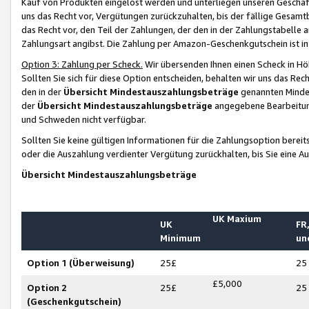
Kauf von Produkten eingelöst werden und unterliegen unseren Geschäf
uns das Recht vor, Vergütungen zurückzuhalten, bis der fällige Gesamt
das Recht vor, den Teil der Zahlungen, der den in der Zahlungstabelle 
Zahlungsart angibst. Die Zahlung per Amazon-Geschenkgutschein ist in
Option 3: Zahlung per Scheck.
Wir übersenden Ihnen einen Scheck in Höh
Sollten Sie sich für diese Option entscheiden, behalten wir uns das Rec
den in der
Übersicht Mindestauszahlungsbeträge
genannten Mindest
der
Übersicht Mindestauszahlungsbeträge
angegebene Bearbeitung
und Schweden nicht verfügbar.
Sollten Sie keine gültigen Informationen für die Zahlungsoption bereit
oder die Auszahlung verdienter Vergütung zurückhalten, bis Sie eine A
Übersicht Mindestauszahlungsbeträge
UK Maxium
UK
FR,
Minimum
un
Option 1 (Überweisung)
25£
25
£5,000
Option 2
25£
25
(Geschenkgutschein)