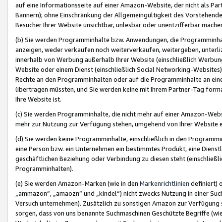
auf eine Informationsseite auf einer Amazon-Website, der nicht als Part
Bannern); ohne Einschränkung der Allgemeingültigkeit des Vorstehende
Besucher Ihrer Website unsichtbar, unlesbar oder unentzifferbar mache
(b) Sie werden Programminhalte bzw. Anwendungen, die Programminhalt
anzeigen, weder verkaufen noch weiterverkaufen, weitergeben, unterli
innerhalb von Werbung außerhalb Ihrer Website (einschließlich Werbun
Website oder einem Dienst (einschließlich Social Networking-Website
Rechte an den Programminhalten oder auf die Programminhalte an eine a
übertragen müssten, und Sie werden keine mit Ihrem Partner-Tag formati
Ihre Website ist.
(c) Sie werden Programminhalte, die nicht mehr auf einer Amazon-Websit
mehr zur Nutzung zur Verfügung stehen, umgehend von Ihrer Website e
(d) Sie werden keine Programminhalte, einschließlich in den Programmin
eine Person bzw. ein Unternehmen ein bestimmtes Produkt, eine Dienstle
geschäftlichen Beziehung oder Verbindung zu diesen steht (einschließli
Programminhalten).
(e) Sie werden Amazon-Marken (wie in den
Markenrichtlinien
definiert) 
„ammazon“, „amaozn“ und „kindel“) nicht zwecks Nutzung in einer Suc
Versuch unternehmen). Zusätzlich zu sonstigen Amazon zur Verfügung 
sorgen, dass von uns benannte Suchmaschinen Geschützte Begriffe (wie 