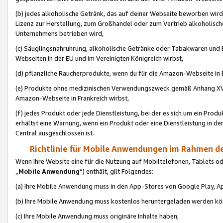
(b) jedes alkoholische Getränk, das auf deiner Webseite beworben wird
Lizenz zur Herstellung, zum Großhandel oder zum Vertrieb alkoholisch
Unternehmens betrieben wird,
(c) Säuglingsnahruhrung, alkoholische Getränke oder Tabakwaren und E
Webseiten in der EU und im Vereinigten Königreich wirbst,
(d) pflanzliche Raucherprodukte, wenn du für die Amazon-Webseite in B
(e) Produkte ohne medizinischen Verwendungszweck gemäß Anhang XVI 
Amazon-Webseite in Frankreich wirbst,
(f) jedes Produkt oder jede Dienstleistung, bei der es sich um ein Prod
erhältst eine Warnung, wenn ein Produkt oder eine Dienstleistung in de
Central ausgeschlossen ist.
Richtlinie für Mobile Anwendungen im Rahmen de
Wenn Ihre Website eine für die Nutzung auf Mobiltelefonen, Tablets 
„
Mobile Anwendung
“) enthält, gilt Folgendes:
(a) Ihre Mobile Anwendung muss in den App-Stores von Google Play, A
(b) Ihre Mobile Anwendung muss kostenlos heruntergeladen werden könn
(c) Ihre Mobile Anwendung muss originäre Inhalte haben,