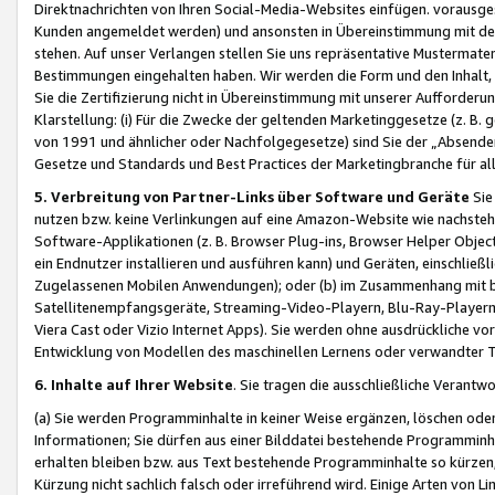
Direktnachrichten von Ihren Social-Media-Websites einfügen. vorausg
Kunden angemeldet werden) und ansonsten in Übereinstimmung mit der
stehen. Auf unser Verlangen stellen Sie uns repräsentative Mustermater
Bestimmungen eingehalten haben. Wir werden die Form und den Inhalt, di
Sie die Zertifizierung nicht in Übereinstimmung mit unserer Aufforderu
Klarstellung: (i) Für die Zwecke der geltenden Marketinggesetze (z. 
von 1991 und ähnlicher oder Nachfolgegesetze) sind Sie der „Absender“ j
Gesetze und Standards und Best Practices der Marketingbranche für 
5. Verbreitung von Partner-Links über Software und Geräte
Sie
nutzen bzw. keine Verlinkungen auf eine Amazon-Website wie nachsteh
Software-Applikationen (z. B. Browser Plug-ins, Browser Helper Objec
ein Endnutzer installieren und ausführen kann) und Geräten, einschlie
Zugelassenen Mobilen Anwendungen); oder (b) im Zusammenhang mit bzw.
Satellitenempfangsgeräte, Streaming-Video-Playern, Blu-Ray-Playern 
Viera Cast oder Vizio Internet Apps). Sie werden ohne ausdrückliche v
Entwicklung von Modellen des maschinellen Lernens oder verwandter 
6. Inhalte auf Ihrer Website
. Sie tragen die ausschließliche Verantwo
(a) Sie werden Programminhalte in keiner Weise ergänzen, löschen oder
Informationen; Sie dürfen aus einer Bilddatei bestehende Programminhal
erhalten bleiben bzw. aus Text bestehende Programminhalte so kürzen, 
Kürzung nicht sachlich falsch oder irreführend wird. Einige Arten von L