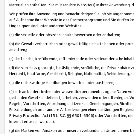
Materialien enthalten. Sie müssen Ihre Website(s) in Ihrer Anwendung ide
Wir prüfen Ihre Anwendung und benachrichtigen Sie, ob sie angenommen
auf Aufnahme Ihrer Website in das Partnerprogramm und Sie dürfen kei
Ungeeignet sind unter anderem Websites:
(a) die sexuelle oder obszöne Inhalte bewerben oder enthalten;
(b) die Gewalt verherrlichen oder gewalttätige Inhalte haben oder pot
anstiften,;
(c) die falsche, irreführende, diffamierende oder verleumderische Inha
(d) die von Hass geprägte, belästigende, schädliche, die Privatsphäre v
Herkunft, Hautfarbe, Geschlecht, Religion, Nationalität, Behinderung, 
(e) die rechtswidrige Handlungen bewerben oder ausführen;
(f) sich an Kinder richten oder wissentlich personenbezogene Daten vo
geltenden Gesetzen definiert) erheben, verwenden oder offenlegen, Vo
Regeln, Vorschriften, Anordnungen, Lizenzen, Genehmigungen, Richtlini
Entscheidungen oder andere Anforderungen einer zuständigen Regierung
Privacy Protection Act (15 U.S.C. §§ 6501-6506) oder Vorschriften, di
Internet erlassen wurden);
(g) die Marken von Amazon oder unseren verbundenen Unternehmen b