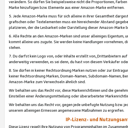
verändern. So dürfen Sie beispielsweise nicht die Proportionen, Farb
Marke hinzufügen bzw. Elemente aus einer Amazon-Marke entfernen.
5. Jede Amazon-Marke muss für sich alleine in ihrer Gesamtheit darge
grafischen oder Textelementen muss ein hinreichender Abstand gegebe
platzieren, der die Lesbarkeit oder Darstellung dieser Amazon-Marke b
6. Alle Rechte an den Amazon-Marken sind unser alleiniges Eigentum, 
kommt alleine uns zugute. Sie werden keine Handlungen vornehmen, 
stehen.
7. Du darfst kein Logo von, oder Inhalte erstellt von,
Drittanbietern au
anderweitig verwenden, es sei denn, du hast von diesem Verkäufer oder
8. Sie dürfen in keiner Rechtsordnung Marken nutzen oder zur Eintragu
keiner Rechtsordnung Marken, Domain-Namen, Subdomain-Namen, Benu
Amazon-Marke zum Verwechseln ähnlich sind.
Wir behalten uns das Recht vor, diese Markenrichtlinien und die gene
Einstellen einer Änderungsmitteilung oder überarbeiteter Markenricht
Wir behalten uns das Recht vor, gegen jede unbefugte Nutzung bzw. jede 
unserem alleinigen Ermessen angemessene Maßnahmen zu ergreifen.
IP-Lizenz- und Nutzungsan
Diese Lizenz regelt Ihre Nutzung von Programminhalten im Zusammen