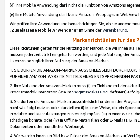
(d) Ihre Mobile Anwendung darf nicht die Funktion von Amazons eige
(e) Ihre Mobile Anwendung darf keine Amazon-Webpages in WebView 
Wir prüfen Ihre Anwendung und benachrichtigen Sie, ob sie angenomm
„
Zugelassene Mobile Anwendung
“ im Sinne der
Vereinbarung
.
Markenrichtlinien für das 
Diese Richtlinien gelten für die Nutzung der Marken, die wir Ihnen als 
müssen jederzeit strikt eingehalten werden, und jede Nutzung der Ama
Lizenzen bezüglich Ihrer Nutzung der Amazon-Marken.
1. SIE DÜRFEN DIE AMAZON-MARKEN AUSSCHLIESSLICH DURCH DARS
AUF EINER AMAZON-WEBSITE MITTELS EINES ENTSPRECHENDEN PART
2. Ihre Nutzung der Amazon-Marken muss (i) im Einklang mit der aktuells
Programmdokumentation (wie im
Vergütungskatalog
definiert) erfolg
3. Sie dürfen die Amazon-Marken ausschließlich für den in der Progr
nicht wie folgt nutzen oder darstellen: (i) in einer Weise, die ein Spo
Produkte und Dienstleistungen zu verunglimpfen, (iii) in einer Weise
schädigen könnte, oder (iv) in Offline-Materialien oder E-Mails (z. B.
Dokumenten oder mündlicher Werbung).
4. Wir werden Ihnen ein Bild bzw. Bilder der Amazon-Marken zur Verfüg