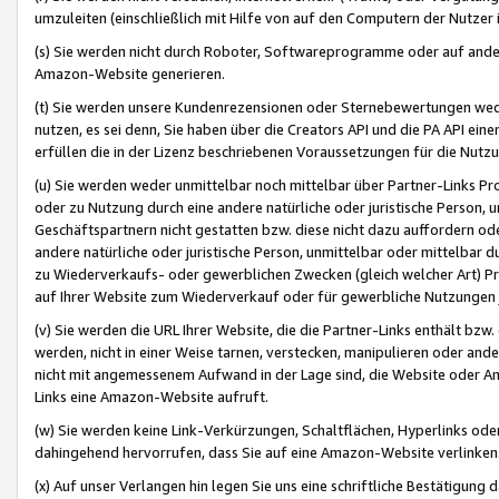
umzuleiten (einschließlich mit Hilfe von auf den Computern der Nutzer i
(s) Sie werden nicht durch Roboter, Softwareprogramme oder auf andere
Amazon-Website generieren.
(t) Sie werden unsere Kundenrezensionen oder Sternebewertungen wed
nutzen, es sei denn, Sie haben über die Creators API und die PA API e
erfüllen die in der Lizenz beschriebenen Voraussetzungen für die Nutzu
(u) Sie werden weder unmittelbar noch mittelbar über Partner-Links P
oder zu Nutzung durch eine andere natürliche oder juristische Person,
Geschäftspartnern nicht gestatten bzw. diese nicht dazu auffordern od
andere natürliche oder juristische Person, unmittelbar oder mittelbar
zu Wiederverkaufs- oder gewerblichen Zwecken (gleich welcher Art) 
auf Ihrer Website zum Wiederverkauf oder für gewerbliche Nutzungen 
(v) Sie werden die URL Ihrer Website, die die Partner-Links enthält b
werden, nicht in einer Weise tarnen, verstecken, manipulieren oder and
nicht mit angemessenem Aufwand in der Lage sind, die Website oder A
Links eine Amazon-Website aufruft.
(w) Sie werden keine Link-Verkürzungen, Schaltflächen, Hyperlinks ode
dahingehend hervorrufen, dass Sie auf eine Amazon-Website verlinken
(x) Auf unser Verlangen hin legen Sie uns eine schriftliche Bestätigung