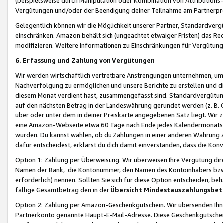
(beispielsweise durch Manipulation oder Kombination von Attributions-
Vergütungen und/oder der Beendigung deiner Teilnahme am Partnerp
Gelegentlich können wir die Möglichkeit unserer Partner, Standardv
einschränken. Amazon behält sich (ungeachtet etwaiger Fristen) das Re
modifizieren. Weitere Informationen zu Einschränkungen für Vergütung
6. Erfassung und Zahlung von Vergütungen
Wir werden wirtschaftlich vertretbare Anstrengungen unternehmen, um 
Nachverfolgung zu ermöglichen und unsere Berichte zu erstellen und di
diesem Monat verdient hast, zusammengefasst sind. Standardvergütung
auf den nächsten Betrag in der Landeswährung gerundet werden (z. B. C
über oder unter dem in deiner Preiskarte angegebenen Satz liegt. Wir
eine Amazon-Webseite etwa 60 Tage nach Ende jedes Kalendermonats, i
wurden. Du kannst wählen, ob du Zahlungen in einer anderen Währung
dafür entscheidest, erklärst du dich damit einverstanden, dass die K
Option 1: Zahlung per Überweisung.
Wir überweisen Ihre Vergütung dir
Namen der Bank, die Kontonummer, den Namen des Kontoinhabers bzw. a
erforderlich) nennen. Sollten Sie sich für diese Option entscheiden, be
fällige Gesamtbetrag den in der
Übersicht Mindestauszahlungsbet
Option 2: Zahlung per Amazon-Geschenkgutschein.
Wir übersenden Ihne
Partnerkonto genannte Haupt-E-Mail-Adresse. Diese Geschenkgutschei