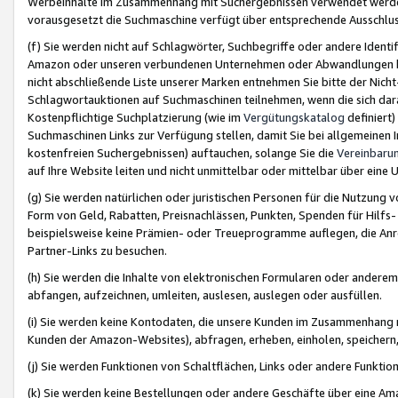
Werbeinhalte im Zusammenhang mit Suchergebnissen verwendet werden,
vorausgesetzt die Suchmaschine verfügt über entsprechende Ausschlu
(f) Sie werden nicht auf Schlagwörter, Suchbegriffe oder andere Ident
Amazon oder unseren verbundenen Unternehmen oder Abwandlungen bzw
nicht abschließende Liste unserer Marken entnehmen Sie bitte der Nich
Schlagwortauktionen auf Suchmaschinen teilnehmen, wenn die sich da
Kostenpflichtige Suchplatzierung (wie im
Vergütungskatalog
definiert
Suchmaschinen Links zur Verfügung stellen, damit Sie bei allgemeinen I
kostenfreien Suchergebnissen) auftauchen, solange Sie die
Vereinbaru
auf Ihre Website leiten und nicht unmittelbar oder mittelbar über eine
(g) Sie werden natürlichen oder juristischen Personen für die Nutzung 
Form von Geld, Rabatten, Preisnachlässen, Punkten, Spenden für Hilfs
beispielsweise keine Prämien- oder Treueprogramme auflegen, die Anrei
Partner-Links zu besuchen.
(h) Sie werden die Inhalte von elektronischen Formularen oder anderem M
abfangen, aufzeichnen, umleiten, auslesen, auslegen oder ausfüllen.
(i) Sie werden keine Kontodaten, die unsere Kunden im Zusammenhang 
Kunden der Amazon-Websites), abfragen, erheben, einholen, speichern,
(j) Sie werden Funktionen von Schaltflächen, Links oder andere Funkti
(k) Sie werden keine Bestellungen oder andere Geschäfte über eine Ama