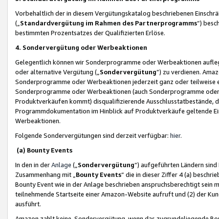
Vorbehaltlich der in diesem Vergütungskatalog beschriebenen Einschr
(„
Standardvergütung im Rahmen des Partnerprogramms
“) besc
bestimmten Prozentsatzes der Qualifizierten Erlöse.
4. Sondervergütung oder Werbeaktionen
Gelegentlich können wir Sonderprogramme oder Werbeaktionen auflegen,
oder alternative Vergütung („
Sondervergütung
”) zu verdienen. Amazo
Sonderprogramme oder Werbeaktionen jederzeit ganz oder teilweise einz
Sonderprogramme oder Werbeaktionen (auch Sonderprogramme oder We
Produktverkäufen kommt) disqualifizierende Ausschlusstatbestände, di
Programmdokumentation im Hinblick auf Produktverkäufe geltende E
Werbeaktionen.
Folgende Sondervergütungen sind derzeit verfügbar:
hier
.
(a) Bounty Events
In den in der
Anlage
(„
Sondervergütung
“) aufgeführten Ländern sind
Zusammenhang mit „
Bounty Events
“ die in dieser Ziffer 4 (a) besch
Bounty Event wie in der Anlage beschrieben anspruchsberechtigt sein mu
teilnehmende Startseite einer Amazon-Website aufruft und (2) der Kun
ausführt.
Amazon zahlt keine Sondervergütung, wenn das zugrundeliegende Boun