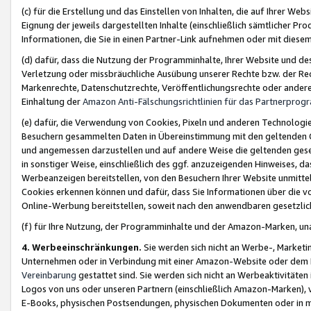
(c) für die Erstellung und das Einstellen von Inhalten, die auf Ihrer We
Eignung der jeweils dargestellten Inhalte (einschließlich sämtlicher 
Informationen, die Sie in einen Partner-Link aufnehmen oder mit diese
(d) dafür, dass die Nutzung der Programminhalte, Ihrer Website und des 
Verletzung oder missbräuchliche Ausübung unserer Rechte bzw. der Recht
Markenrechte, Datenschutzrechte, Veröffentlichungsrechte oder anderer
Einhaltung der
Amazon Anti-Fälschungsrichtlinien für das Partnerpro
(e) dafür, die Verwendung von Cookies, Pixeln und anderen Technologien
Besuchern gesammelten Daten in Übereinstimmung mit den geltenden Ge
und angemessen darzustellen und auf andere Weise die geltenden geset
in sonstiger Weise, einschließlich des ggf. anzuzeigenden Hinweises, d
Werbeanzeigen bereitstellen, von den Besuchern Ihrer Website unmitte
Cookies erkennen können und dafür, dass Sie Informationen über die v
Online-Werbung bereitstellen, soweit nach den anwendbaren gesetzlic
(f) für Ihre Nutzung, der Programminhalte und der Amazon-Marken, u
4. Werbeeinschränkungen.
Sie werden sich nicht an Werbe-, Market
Unternehmen oder in Verbindung mit einer Amazon-Website oder dem Pa
Vereinbarung
gestattet sind. Sie werden sich nicht an Werbeaktivitäten
Logos von uns oder unseren Partnern (einschließlich Amazon-Marken), 
E-Books, physischen Postsendungen, physischen Dokumenten oder in 