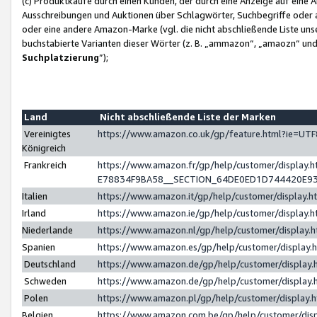
(c) Produktkäufe durch einen Kunden, der durch eine Anzeige auf eine 
Ausschreibungen und Auktionen über Schlagwörter, Suchbegriffe oder 
oder eine andere Amazon-Marke (vgl. die nicht abschließende Liste un
buchstabierte Varianten dieser Wörter (z. B. „ammazon“, „amaozn“ und „
Suchplatzierung
”);
Land
Nicht abschließende Liste der Marken
Vereinigtes
https://www.amazon.co.uk/gp/feature.html?ie=U
Königreich
Frankreich
https://www.amazon.fr/gp/help/customer/displa
E78834F9BA58__SECTION_64DE0ED1D744420E9
Italien
https://www.amazon.it/gp/help/customer/display
Irland
https://www.amazon.ie/gp/help/customer/displa
Niederlande
https://www.amazon.nl/gp/help/customer/display
Spanien
https://www.amazon.es/gp/help/customer/display
Deutschland
https://www.amazon.de/gp/help/customer/displa
Schweden
https://www.amazon.de/gp/help/customer/displa
Polen
https://www.amazon.pl/gp/help/customer/display
Belgien
https://www.amazon.com.be/gp/help/customer/d