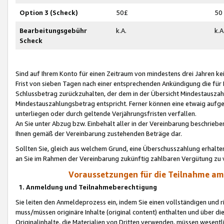
Option 3 (Scheck)
50£
50
Bearbeitungsgebühr
k.A.
k.A
Scheck
Sind auf Ihrem Konto für einen Zeitraum von mindestens drei Jahren kein
Frist von sieben Tagen nach einer entsprechenden Ankündigung die für
Schlussbetrag zurückzuhalten, der dem in der Übersicht Mindestausz
Mindestauszahlungsbetrag entspricht. Ferner können eine etwaig aufg
unterliegen oder durch geltende Verjährungsfristen verfallen.
An Sie unter Abzug bzw. Einbehalt aller in der Vereinbarung beschrieb
Ihnen gemäß der Vereinbarung zustehenden Beträge dar.
Sollten Sie, gleich aus welchem Grund, eine Überschusszahlung erhalte
an Sie im Rahmen der Vereinbarung zukünftig zahlbaren Vergütung zu 
Voraussetzungen für die Teilnahme a
1. Anmeldung und Teilnahmeberechtigung
Sie leiten den Anmeldeprozess ein, indem Sie einen vollständigen und 
muss/müssen originäre Inhalte (original content) enthalten und über d
Originalinhalte, die Materialien von Dritten verwenden, müssen wese