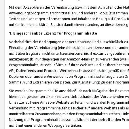
Mit dem Akzeptieren der Vereinbarung bzw. mit dem Aufrufen oder Nutz
Anwendungsprogrammierschnittstellen und anderer Tools (zusammen die
Texten und sonstigen Informationen und Inhalten in Bezug auf Produkte
nutzen können, erklären Sie sich damit einverstanden, an diese Lizenz 
1. Eingeschränkte Lizenz für Programminhalte
Vorbehaltlich der Bedingungen der Vereinbarung und ausschließlich z
Einhaltung der Vereinbarung (einschließlich dieser Lizenz und der ande
nicht übertragbare, nicht unterlizenzierbare, nicht exklusive, gebühren
anzuzeigen; (b) nur diejenigen der Amazon-Marken zu verwenden (wie in 
Programminhalte, ausschließlich auf Ihrer Website und in Übereinstimmu
API, Datenfeeds und Produkt-Werbeinhalte ausschließlich gemäß den Spe
Kopieren oder andere Verwenden von Programminhalten zugunsten Dri
Sammeln und Extrahieren von Daten. Zur Klarstellung: Zu den Program
Sie werden Programminhalte ausschließlich nach Maßgabe der Besti
hiermit eingeräumten Lizenz nutzen. Unbeschadet des Vorstehenden we
Umsätze auf eine Amazon-Website zu leiten, und werden Programminhal
Verbindung mit Programminhalten Besucher auf andere Websites als ein
unmittelbarem Zusammenhang mit den Programminhalten stehen, Links z
Nutzung der Programminhalte ausschließlich mit der betreffenden Pr
nicht mit einer anderen Webpage verlinken.