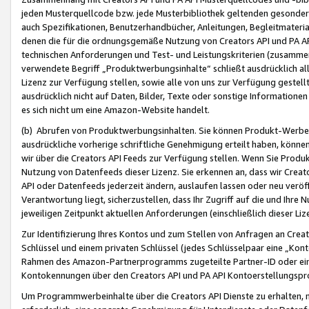
jeden Musterquellcode bzw. jede Musterbibliothek geltenden gesonder
auch Spezifikationen, Benutzerhandbücher, Anleitungen, Begleitmaterial
denen die für die ordnungsgemäße Nutzung von Creators API und PA A
technischen Anforderungen und Test- und Leistungskriterien (zusammen
verwendete Begriff „Produktwerbungsinhalte“ schließt ausdrücklich al
Lizenz zur Verfügung stellen, sowie alle von uns zur Verfügung gestel
ausdrücklich nicht auf Daten, Bilder, Texte oder sonstige Informatione
es sich nicht um eine Amazon-Website handelt.
(b) Abrufen von Produktwerbungsinhalten. Sie können Produkt-Werbein
ausdrückliche vorherige schriftliche Genehmigung erteilt haben, könn
wir über die Creators API Feeds zur Verfügung stellen. Wenn Sie Produk
Nutzung von Datenfeeds dieser Lizenz. Sie erkennen an, dass wir Creat
API oder Datenfeeds jederzeit ändern, auslaufen lassen oder neu veröffe
Verantwortung liegt, sicherzustellen, dass Ihr Zugriff auf die und Ihr
jeweiligen Zeitpunkt aktuellen Anforderungen (einschließlich dieser Liz
Zur Identifizierung Ihres Kontos und zum Stellen von Anfragen an Crea
Schlüssel und einem privaten Schlüssel (jedes Schlüsselpaar eine „Kon
Rahmen des Amazon-Partnerprogramms zugeteilte Partner-ID oder ein
Kontokennungen über den Creators API und PA API Kontoerstellungspro
Um Programmwerbeinhalte über die Creators API Dienste zu erhalten, m