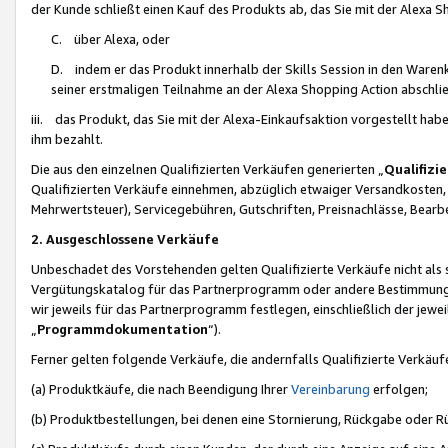
der Kunde schließt einen Kauf des Produkts ab, das Sie mit der Alexa 
C. über Alexa, oder
D. indem er das Produkt innerhalb der Skills Session in den Waren
seiner erstmaligen Teilnahme an der Alexa Shopping Action abschlie
iii. das Produkt, das Sie mit der Alexa-Einkaufsaktion vorgestellt ha
ihm bezahlt.
Die aus den einzelnen Qualifizierten Verkäufen generierten „
Qualifizi
Qualifizierten Verkäufe einnehmen, abzüglich etwaiger Versandkosten
Mehrwertsteuer), Servicegebühren, Gutschriften, Preisnachlässe, Bear
2. Ausgeschlossene Verkäufe
Unbeschadet des Vorstehenden gelten Qualifizierte Verkäufe nicht als
Vergütungskatalog für das Partnerprogramm oder andere Bestimmungen,
wir jeweils für das Partnerprogramm festlegen, einschließlich der jewe
„
Programmdokumentation
“).
Ferner gelten folgende Verkäufe, die andernfalls Qualifizierte Verkä
(a) Produktkäufe, die nach Beendigung Ihrer
Vereinbarung
erfolgen;
(b) Produktbestellungen, bei denen eine Stornierung, Rückgabe oder R