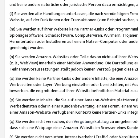
und keine andere natürliche oder juristische Person dazu ermächtigen, a
(l) Sie werden alle Handlungen unterlassen, die nach vernünftigem Erme
Website, auf der Funktionen oder Transaktionen (zum Beispiel suchen, s
(m) Sie werden auf Ihrer Website keine Partner-Links oder Programmin
Spionagesoftware, Schadsoftware, Computerviren, Würmern, Trojaner
Herunterladen oder Installieren auf einem Nutzer-Computer oder ande
genehmigt wurden.
(n) Sie werden Amazon-Websites oder Teile davon nicht auf Ihrer Websi
(z. B., WebView) innerhalb einer Mobilen Anwendung. Die Darstellung ein
Teilnahmevoraussetzungen stellt jedoch keinen Verstoß gegen diese Zif
(o) Sie werden keine Partner-Links oder andere Inhalte, die eine Am
Werbeseiten oder Layer-Werbung einstellen oder bereitstellen, mit Au
bewerben, die eng mit dem auf Ihrer Website befindlichen Material z
(p) Sie werden in Inhalte, die Sie auf einer Amazon-Website platzier
Werbediensten oder in einer Kundenbewertung, einem Forum, einem Wun
einer Amazon-Website verfügbaren Kontext) keine Partner-Links integr
(q) Sie werden nicht versuchen, den
Vergütungskatalog
zu umgehen oder
dass sich eine Webpage einer Amazon-Website im Browser eines Kunden 
(r) Sie werden nicht versuchen, Internetverkehr (Traffic) oder Vergü