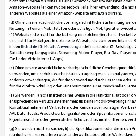
nicht mit anderen Websites als einer Amazon-Website verlinken oder i
Amazon-Website lenken (wobei jedoch Teile Ihrer Anwendung, die nich
anderen Websites als einer Amazon-Website enthalten dürfen).
(d) Ohne unsere ausdrückliche vorherige schriftliche Zustimmung werd
Nutzung mit einem Mobiltelefon oder sonstigen Mobilgerät entwickelt
(1) Websites, die nicht für die Nutzung mit solchen Geräten entwickelt
eine nicht für Mobilgeräte optimierte Website, die über einen Interne
in den
Richtlinie für Mobile Anwendungen
definiert, oder (3) Beistellge
Satellitenempfangsgeräte, Streaming-Video-Player, Blu-Ray-Player ode
Cast oder Vizio Internet-Apps).
(e) Ohne unsere ausdrückliche vorherige schriftliche Genehmigung dürfe
verwenden, um Produkt-Werbeinhalte zu aggregieren, zu analysieren, 
anderen Anwendungen, die für die Verwendung durch Personen oder Or
für die direkte Schulung oder Feinabstimmung eines maschinellen Lern
(f) Sie werden (i) nicht in irgendeiner Weise in die Funktionalität ode
entsprechenden Versuch unternehmen; (ii) keine Produktwerbungsinha
Kontaktaufnahme mit Verkäufern oder Kunden oder sonstiger Werbeaktiv
API, Datenfeeds, Produktwerbungsinhalten oder Spezifikationen erschei
Eigentumsrechte oder gewerblicher Schutzrechte, nicht entfernen, verd
(g) Sie werden nicht versuchen, (i) die Spezifikationen oder die in de
manipulieren, zu reparieren oder anderweitig abgeleitete Werke davon z