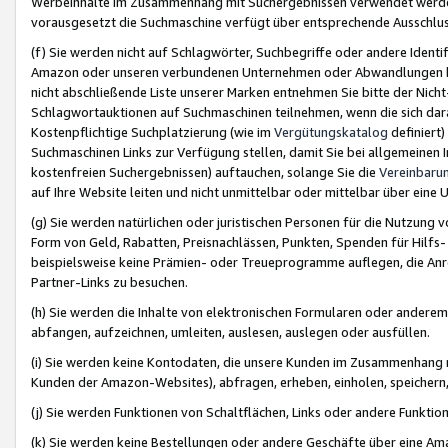
Werbeinhalte im Zusammenhang mit Suchergebnissen verwendet werden,
vorausgesetzt die Suchmaschine verfügt über entsprechende Ausschlu
(f) Sie werden nicht auf Schlagwörter, Suchbegriffe oder andere Ident
Amazon oder unseren verbundenen Unternehmen oder Abwandlungen bzw
nicht abschließende Liste unserer Marken entnehmen Sie bitte der Nich
Schlagwortauktionen auf Suchmaschinen teilnehmen, wenn die sich da
Kostenpflichtige Suchplatzierung (wie im
Vergütungskatalog
definiert
Suchmaschinen Links zur Verfügung stellen, damit Sie bei allgemeinen I
kostenfreien Suchergebnissen) auftauchen, solange Sie die
Vereinbaru
auf Ihre Website leiten und nicht unmittelbar oder mittelbar über eine
(g) Sie werden natürlichen oder juristischen Personen für die Nutzung 
Form von Geld, Rabatten, Preisnachlässen, Punkten, Spenden für Hilfs
beispielsweise keine Prämien- oder Treueprogramme auflegen, die Anrei
Partner-Links zu besuchen.
(h) Sie werden die Inhalte von elektronischen Formularen oder anderem M
abfangen, aufzeichnen, umleiten, auslesen, auslegen oder ausfüllen.
(i) Sie werden keine Kontodaten, die unsere Kunden im Zusammenhang 
Kunden der Amazon-Websites), abfragen, erheben, einholen, speichern,
(j) Sie werden Funktionen von Schaltflächen, Links oder andere Funkti
(k) Sie werden keine Bestellungen oder andere Geschäfte über eine Ama