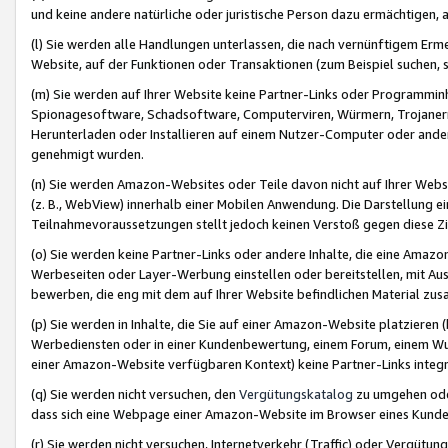
und keine andere natürliche oder juristische Person dazu ermächtigen, a
(l) Sie werden alle Handlungen unterlassen, die nach vernünftigem Erme
Website, auf der Funktionen oder Transaktionen (zum Beispiel suchen, s
(m) Sie werden auf Ihrer Website keine Partner-Links oder Programmin
Spionagesoftware, Schadsoftware, Computerviren, Würmern, Trojaner
Herunterladen oder Installieren auf einem Nutzer-Computer oder ande
genehmigt wurden.
(n) Sie werden Amazon-Websites oder Teile davon nicht auf Ihrer Websi
(z. B., WebView) innerhalb einer Mobilen Anwendung. Die Darstellung ein
Teilnahmevoraussetzungen stellt jedoch keinen Verstoß gegen diese Zif
(o) Sie werden keine Partner-Links oder andere Inhalte, die eine Am
Werbeseiten oder Layer-Werbung einstellen oder bereitstellen, mit Au
bewerben, die eng mit dem auf Ihrer Website befindlichen Material z
(p) Sie werden in Inhalte, die Sie auf einer Amazon-Website platzier
Werbediensten oder in einer Kundenbewertung, einem Forum, einem Wun
einer Amazon-Website verfügbaren Kontext) keine Partner-Links integr
(q) Sie werden nicht versuchen, den
Vergütungskatalog
zu umgehen oder
dass sich eine Webpage einer Amazon-Website im Browser eines Kunden 
(r) Sie werden nicht versuchen, Internetverkehr (Traffic) oder Vergü