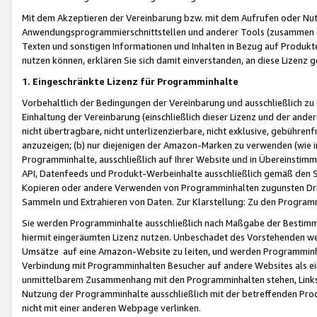
Mit dem Akzeptieren der Vereinbarung bzw. mit dem Aufrufen oder Nutz
Anwendungsprogrammierschnittstellen und anderer Tools (zusammen die
Texten und sonstigen Informationen und Inhalten in Bezug auf Produkte
nutzen können, erklären Sie sich damit einverstanden, an diese Lizenz 
1. Eingeschränkte Lizenz für Programminhalte
Vorbehaltlich der Bedingungen der Vereinbarung und ausschließlich z
Einhaltung der Vereinbarung (einschließlich dieser Lizenz und der ande
nicht übertragbare, nicht unterlizenzierbare, nicht exklusive, gebühren
anzuzeigen; (b) nur diejenigen der Amazon-Marken zu verwenden (wie in 
Programminhalte, ausschließlich auf Ihrer Website und in Übereinstimmu
API, Datenfeeds und Produkt-Werbeinhalte ausschließlich gemäß den Spe
Kopieren oder andere Verwenden von Programminhalten zugunsten Dri
Sammeln und Extrahieren von Daten. Zur Klarstellung: Zu den Program
Sie werden Programminhalte ausschließlich nach Maßgabe der Besti
hiermit eingeräumten Lizenz nutzen. Unbeschadet des Vorstehenden we
Umsätze auf eine Amazon-Website zu leiten, und werden Programminhal
Verbindung mit Programminhalten Besucher auf andere Websites als ein
unmittelbarem Zusammenhang mit den Programminhalten stehen, Links z
Nutzung der Programminhalte ausschließlich mit der betreffenden Pr
nicht mit einer anderen Webpage verlinken.