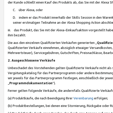
der Kunde schließt einen Kauf des Produkts ab, das Sie mit der Alexa 
C. über Alexa, oder
D. indem er das Produkt innerhalb der Skills Session in den Waren
seiner erstmaligen Teilnahme an der Alexa Shopping Action abschlie
iii. das Produkt, das Sie mit der Alexa-Einkaufsaktion vorgestellt ha
ihm bezahlt.
Die aus den einzelnen Qualifizierten Verkäufen generierten „
Qualifizi
Qualifizierten Verkäufe einnehmen, abzüglich etwaiger Versandkosten
Mehrwertsteuer), Servicegebühren, Gutschriften, Preisnachlässe, Bear
2. Ausgeschlossene Verkäufe
Unbeschadet des Vorstehenden gelten Qualifizierte Verkäufe nicht als
Vergütungskatalog für das Partnerprogramm oder andere Bestimmungen,
wir jeweils für das Partnerprogramm festlegen, einschließlich der jewe
„
Programmdokumentation
“).
Ferner gelten folgende Verkäufe, die andernfalls Qualifizierte Verkä
(a) Produktkäufe, die nach Beendigung Ihrer
Vereinbarung
erfolgen;
(b) Produktbestellungen, bei denen eine Stornierung, Rückgabe oder R