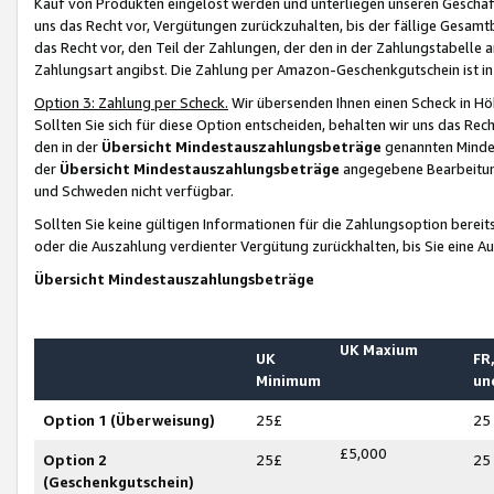
Kauf von Produkten eingelöst werden und unterliegen unseren Geschäf
uns das Recht vor, Vergütungen zurückzuhalten, bis der fällige Gesamt
das Recht vor, den Teil der Zahlungen, der den in der Zahlungstabelle 
Zahlungsart angibst. Die Zahlung per Amazon-Geschenkgutschein ist in
Option 3: Zahlung per Scheck.
Wir übersenden Ihnen einen Scheck in Höh
Sollten Sie sich für diese Option entscheiden, behalten wir uns das Rec
den in der
Übersicht Mindestauszahlungsbeträge
genannten Mindest
der
Übersicht Mindestauszahlungsbeträge
angegebene Bearbeitung
und Schweden nicht verfügbar.
Sollten Sie keine gültigen Informationen für die Zahlungsoption bereit
oder die Auszahlung verdienter Vergütung zurückhalten, bis Sie eine A
Übersicht Mindestauszahlungsbeträge
UK Maxium
UK
FR,
Minimum
un
Option 1 (Überweisung)
25£
25
£5,000
Option 2
25£
25
(Geschenkgutschein)