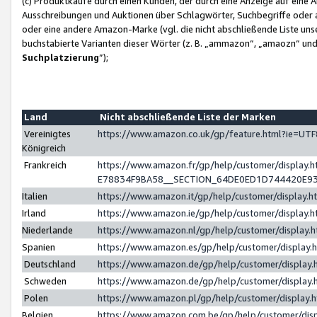
(c) Produktkäufe durch einen Kunden, der durch eine Anzeige auf eine 
Ausschreibungen und Auktionen über Schlagwörter, Suchbegriffe oder 
oder eine andere Amazon-Marke (vgl. die nicht abschließende Liste un
buchstabierte Varianten dieser Wörter (z. B. „ammazon“, „amaozn“ und „
Suchplatzierung
”);
Land
Nicht abschließende Liste der Marken
Vereinigtes
https://www.amazon.co.uk/gp/feature.html?ie=U
Königreich
Frankreich
https://www.amazon.fr/gp/help/customer/displa
E78834F9BA58__SECTION_64DE0ED1D744420E9
Italien
https://www.amazon.it/gp/help/customer/display
Irland
https://www.amazon.ie/gp/help/customer/displa
Niederlande
https://www.amazon.nl/gp/help/customer/display
Spanien
https://www.amazon.es/gp/help/customer/display
Deutschland
https://www.amazon.de/gp/help/customer/displa
Schweden
https://www.amazon.de/gp/help/customer/displa
Polen
https://www.amazon.pl/gp/help/customer/display
Belgien
https://www.amazon.com.be/gp/help/customer/d