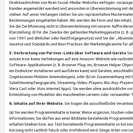
Direktnachrichten von Ihren Social-Media-Websites einfügen. vorausg
Kunden angemeldet werden) und ansonsten in Übereinstimmung mit der
stehen. Auf unser Verlangen stellen Sie uns repräsentative Mustermater
Bestimmungen eingehalten haben. Wir werden die Form und den Inhalt, di
Sie die Zertifizierung nicht in Übereinstimmung mit unserer Aufforderu
Klarstellung: (i) Für die Zwecke der geltenden Marketinggesetze (z. 
von 1991 und ähnlicher oder Nachfolgegesetze) sind Sie der „Absender“ j
Gesetze und Standards und Best Practices der Marketingbranche für 
5. Verbreitung von Partner-Links über Software und Geräte
Sie
nutzen bzw. keine Verlinkungen auf eine Amazon-Website wie nachsteh
Software-Applikationen (z. B. Browser Plug-ins, Browser Helper Objec
ein Endnutzer installieren und ausführen kann) und Geräten, einschlie
Zugelassenen Mobilen Anwendungen); oder (b) im Zusammenhang mit bzw.
Satellitenempfangsgeräte, Streaming-Video-Playern, Blu-Ray-Playern 
Viera Cast oder Vizio Internet Apps). Sie werden ohne ausdrückliche v
Entwicklung von Modellen des maschinellen Lernens oder verwandter 
6. Inhalte auf Ihrer Website
. Sie tragen die ausschließliche Verantwo
(a) Sie werden Programminhalte in keiner Weise ergänzen, löschen oder
Informationen; Sie dürfen aus einer Bilddatei bestehende Programminhal
erhalten bleiben bzw. aus Text bestehende Programminhalte so kürzen, 
Kürzung nicht sachlich falsch oder irreführend wird. Einige Arten von L