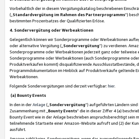
Vorbehaltlich der in diesem Vergütungskatalog beschriebenen Einschr
(„
Standardvergütung im Rahmen des Partnerprogramms
“) besc
bestimmten Prozentsatzes der Qualifizierten Erlöse.
4. Sondervergütung oder Werbeaktionen
Gelegentlich können wir Sonderprogramme oder Werbeaktionen auflegen,
oder alternative Vergütung („
Sondervergütung
”) zu verdienen. Amazo
Sonderprogramme oder Werbeaktionen jederzeit ganz oder teilweise einz
Sonderprogramme oder Werbeaktionen (auch Sonderprogramme oder We
Produktverkäufen kommt) disqualifizierende Ausschlusstatbestände, di
Programmdokumentation im Hinblick auf Produktverkäufe geltende E
Werbeaktionen.
Folgende Sondervergütungen sind derzeit verfügbar:
hier
.
(a) Bounty Events
In den in der
Anlage
(„
Sondervergütung
“) aufgeführten Ländern sind
Zusammenhang mit „
Bounty Events
“ die in dieser Ziffer 4 (a) besch
Bounty Event wie in der Anlage beschrieben anspruchsberechtigt sein mu
teilnehmende Startseite einer Amazon-Website aufruft und (2) der Kun
ausführt.
Amazon zahlt keine Sondervergütung, wenn das zugrundeliegende Boun