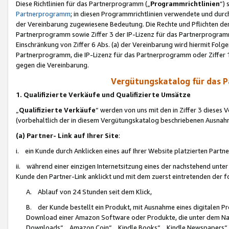
Diese Richtlinien für das Partnerprogramm („
Programmrichtlinien
“)
Partnerprogramm
; in diesen Programmrichtlinien verwendete und durch
der Vereinbarung zugewiesene Bedeutung. Die Rechte und Pflichten de
Partnerprogramm sowie Ziffer 3 der IP-Lizenz für das Partnerprogram
Einschränkung von Ziffer 6 Abs. (a) der Vereinbarung wird hiermit Fol
Partnerprogramm, die IP-Lizenz für das Partnerprogramm oder Ziffer 1
gegen die Vereinbarung.
Vergütungskatalog für das 
1. Qualifizierte Verkäufe und Qualifizierte Umsätze
„
Qualifizierte Verkäufe
“ werden von uns mit den in Ziffer 3 diese
(vorbehaltlich der in diesem Vergütungskatalog beschriebenen Ausnah
(a) Partner- Link auf Ihrer Site
:
i. ein Kunde durch Anklicken eines auf Ihrer Website platzierten Part
ii. während einer einzigen Internetsitzung eines der nachstehend unter (i)
Kunde den Partner-Link anklickt und mit dem zuerst eintretenden der f
A. Ablauf von 24 Stunden seit dem Klick,
B. der Kunde bestellt ein Produkt, mit Ausnahme eines digitalen P
Download einer Amazon Software oder Produkte, die unter dem N
Downloads“, „Amazon Coin“, „Kindle Books“, „Kindle Newspapers“, „