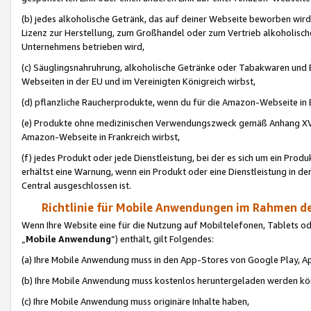
(b) jedes alkoholische Getränk, das auf deiner Webseite beworben wird
Lizenz zur Herstellung, zum Großhandel oder zum Vertrieb alkoholisch
Unternehmens betrieben wird,
(c) Säuglingsnahruhrung, alkoholische Getränke oder Tabakwaren und E
Webseiten in der EU und im Vereinigten Königreich wirbst,
(d) pflanzliche Raucherprodukte, wenn du für die Amazon-Webseite in B
(e) Produkte ohne medizinischen Verwendungszweck gemäß Anhang XVI 
Amazon-Webseite in Frankreich wirbst,
(f) jedes Produkt oder jede Dienstleistung, bei der es sich um ein Prod
erhältst eine Warnung, wenn ein Produkt oder eine Dienstleistung in de
Central ausgeschlossen ist.
Richtlinie für Mobile Anwendungen im Rahmen de
Wenn Ihre Website eine für die Nutzung auf Mobiltelefonen, Tablets 
„
Mobile Anwendung
“) enthält, gilt Folgendes:
(a) Ihre Mobile Anwendung muss in den App-Stores von Google Play, A
(b) Ihre Mobile Anwendung muss kostenlos heruntergeladen werden könn
(c) Ihre Mobile Anwendung muss originäre Inhalte haben,