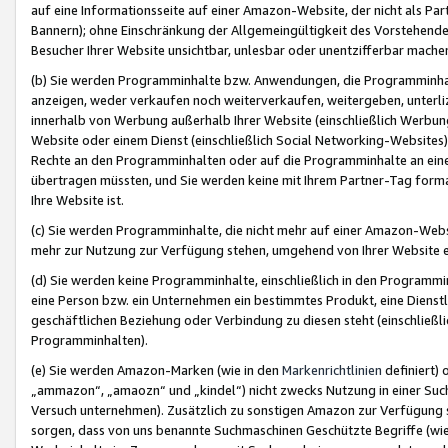
auf eine Informationsseite auf einer Amazon-Website, der nicht als Part
Bannern); ohne Einschränkung der Allgemeingültigkeit des Vorstehende
Besucher Ihrer Website unsichtbar, unlesbar oder unentzifferbar mache
(b) Sie werden Programminhalte bzw. Anwendungen, die Programminhalt
anzeigen, weder verkaufen noch weiterverkaufen, weitergeben, unterli
innerhalb von Werbung außerhalb Ihrer Website (einschließlich Werbun
Website oder einem Dienst (einschließlich Social Networking-Website
Rechte an den Programminhalten oder auf die Programminhalte an eine a
übertragen müssten, und Sie werden keine mit Ihrem Partner-Tag formati
Ihre Website ist.
(c) Sie werden Programminhalte, die nicht mehr auf einer Amazon-Websit
mehr zur Nutzung zur Verfügung stehen, umgehend von Ihrer Website e
(d) Sie werden keine Programminhalte, einschließlich in den Programmin
eine Person bzw. ein Unternehmen ein bestimmtes Produkt, eine Dienstle
geschäftlichen Beziehung oder Verbindung zu diesen steht (einschließli
Programminhalten).
(e) Sie werden Amazon-Marken (wie in den
Markenrichtlinien
definiert) 
„ammazon“, „amaozn“ und „kindel“) nicht zwecks Nutzung in einer Suc
Versuch unternehmen). Zusätzlich zu sonstigen Amazon zur Verfügung 
sorgen, dass von uns benannte Suchmaschinen Geschützte Begriffe (wie 