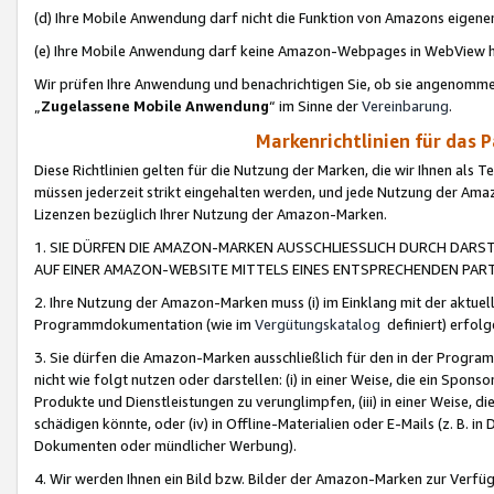
(d) Ihre Mobile Anwendung darf nicht die Funktion von Amazons eige
(e) Ihre Mobile Anwendung darf keine Amazon-Webpages in WebView 
Wir prüfen Ihre Anwendung und benachrichtigen Sie, ob sie angenomm
„
Zugelassene Mobile Anwendung
“ im Sinne der
Vereinbarung
.
Markenrichtlinien für das 
Diese Richtlinien gelten für die Nutzung der Marken, die wir Ihnen als 
müssen jederzeit strikt eingehalten werden, und jede Nutzung der Ama
Lizenzen bezüglich Ihrer Nutzung der Amazon-Marken.
1. SIE DÜRFEN DIE AMAZON-MARKEN AUSSCHLIESSLICH DURCH DARS
AUF EINER AMAZON-WEBSITE MITTELS EINES ENTSPRECHENDEN PART
2. Ihre Nutzung der Amazon-Marken muss (i) im Einklang mit der aktuells
Programmdokumentation (wie im
Vergütungskatalog
definiert) erfolg
3. Sie dürfen die Amazon-Marken ausschließlich für den in der Progr
nicht wie folgt nutzen oder darstellen: (i) in einer Weise, die ein Spo
Produkte und Dienstleistungen zu verunglimpfen, (iii) in einer Weise
schädigen könnte, oder (iv) in Offline-Materialien oder E-Mails (z. B.
Dokumenten oder mündlicher Werbung).
4. Wir werden Ihnen ein Bild bzw. Bilder der Amazon-Marken zur Verfüg