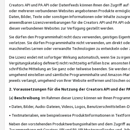
Creators API und PA API oder Datenfeeds können Ihnen den Zugriff auf D
oder mehreren verbundenen Websites angebotenen Produkte ermögliche
Daten, Bilder, Texte oder sonstigen Informationen oder Inhalte zuzugre
anwendbaren Lizenzvereinbarungen für die Creators API und PA API od
diesen verbundenen Websites zur Verfügung gestellt werden.
Sie dürfen den Programminhalt nicht dazu verwenden, geistiges Eigent
verletzen. Sie dürfen Programminhalte nicht verwenden, um direkt ode
maschinelles Lernen oder verwandte Technologien zu entwickeln oder zu
Die Lizenz endet mit sofortiger Wirkung automatisch, wenn Sie zu irg
Vergütungskatalog definiert) nicht rechtzeitig erfüllen bzw. ansonsten
schriftliche Mitteilung an Sie ganz oder teilweise beenden. Sie werden
umgehend einstellen und sämtliche Programminhalte und Amazon-Marke
jeweils verlangt, umgehend von Ihrer Website entfernen und löschen od
2. Voraussetzungen für die Nutzung der Creators API und der P
(a)
Beschreibung
. Im Rahmen dieser Lizenz können wir Ihnen Programmi
• Daten, Bilder, Audio-Dateien, Videos, Logos, Benutzerschnittstellen-
• Textmaterialien, wie beispielsweise Produktinformationen in Textfor
Neben den vorstehenden Produktwerbungsinhalten und dem Zugriff auf 
Zusammenhang mit Creators API und PA API Musterquellcodes und -bibli