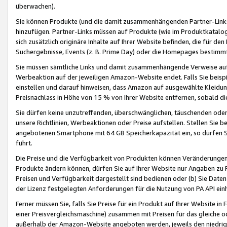
überwachen).
Sie können Produkte (und die damit zusammenhängenden Partner-Links)
hinzufügen. Partner-Links müssen auf Produkte (wie im Produktkatalog de
sich zusätzlich originäre Inhalte auf Ihrer Website befinden, die für 
Suchergebnisse, Events (z. B. Prime Day) oder die Homepages bestimmte
Sie müssen sämtliche Links und damit zusammenhängende Verweise auf z
Werbeaktion auf der jeweiligen Amazon-Website endet. Falls Sie beisp
einstellen und darauf hinweisen, dass Amazon auf ausgewählte Kleidun
Preisnachlass in Höhe von 15 % von Ihrer Website entfernen, sobald di
Sie dürfen keine unzutreffenden, überschwänglichen, täuschenden od
unsere Richtlinien, Werbeaktionen oder Preise aufstellen. Stellen Sie 
angebotenen Smartphone mit 64 GB Speicherkapazität ein, so dürfen S
führt.
Die Preise und die Verfügbarkeit von Produkten können Veränderungen 
Produkte ändern können, dürfen Sie auf Ihrer Website nur Angaben zu P
Preisen und Verfügbarkeit dargestellt sind bedienen oder (b) Sie Daten
der Lizenz festgelegten Anforderungen für die Nutzung von PA API einh
Ferner müssen Sie, falls Sie Preise für ein Produkt auf Ihrer Website in 
einer Preisvergleichsmaschine) zusammen mit Preisen für das gleiche o
außerhalb der Amazon-Website angeboten werden, jeweils den niedrigst