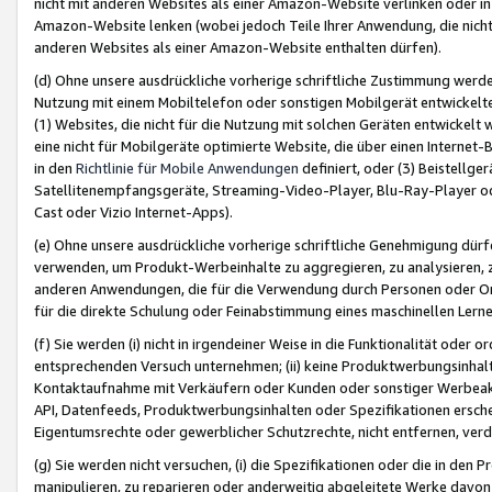
nicht mit anderen Websites als einer Amazon-Website verlinken oder i
Amazon-Website lenken (wobei jedoch Teile Ihrer Anwendung, die nich
anderen Websites als einer Amazon-Website enthalten dürfen).
(d) Ohne unsere ausdrückliche vorherige schriftliche Zustimmung werd
Nutzung mit einem Mobiltelefon oder sonstigen Mobilgerät entwickelt
(1) Websites, die nicht für die Nutzung mit solchen Geräten entwickelt
eine nicht für Mobilgeräte optimierte Website, die über einen Interne
in den
Richtlinie für Mobile Anwendungen
definiert, oder (3) Beistellge
Satellitenempfangsgeräte, Streaming-Video-Player, Blu-Ray-Player ode
Cast oder Vizio Internet-Apps).
(e) Ohne unsere ausdrückliche vorherige schriftliche Genehmigung dürfe
verwenden, um Produkt-Werbeinhalte zu aggregieren, zu analysieren, 
anderen Anwendungen, die für die Verwendung durch Personen oder Or
für die direkte Schulung oder Feinabstimmung eines maschinellen Lern
(f) Sie werden (i) nicht in irgendeiner Weise in die Funktionalität ode
entsprechenden Versuch unternehmen; (ii) keine Produktwerbungsinha
Kontaktaufnahme mit Verkäufern oder Kunden oder sonstiger Werbeaktiv
API, Datenfeeds, Produktwerbungsinhalten oder Spezifikationen erschei
Eigentumsrechte oder gewerblicher Schutzrechte, nicht entfernen, verd
(g) Sie werden nicht versuchen, (i) die Spezifikationen oder die in de
manipulieren, zu reparieren oder anderweitig abgeleitete Werke davon z