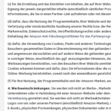
(c) für die Erstellung und das Einstellen von Inhalten, die auf Ihrer We
Eignung der jeweils dargestellten Inhalte (einschließlich sämtlicher 
Informationen, die Sie in einen Partner-Link aufnehmen oder mit diese
(d) dafür, dass die Nutzung der Programminhalte, Ihrer Website und des 
Verletzung oder missbräuchliche Ausübung unserer Rechte bzw. der Recht
Markenrechte, Datenschutzrechte, Veröffentlichungsrechte oder anderer
Einhaltung der
Amazon Anti-Fälschungsrichtlinien für das Partnerpro
(e) dafür, die Verwendung von Cookies, Pixeln und anderen Technologien
Besuchern gesammelten Daten in Übereinstimmung mit den geltenden Ge
und angemessen darzustellen und auf andere Weise die geltenden geset
in sonstiger Weise, einschließlich des ggf. anzuzeigenden Hinweises, d
Werbeanzeigen bereitstellen, von den Besuchern Ihrer Website unmitte
Cookies erkennen können und dafür, dass Sie Informationen über die v
Online-Werbung bereitstellen, soweit nach den anwendbaren gesetzlic
(f) für Ihre Nutzung, der Programminhalte und der Amazon-Marken, u
4. Werbeeinschränkungen.
Sie werden sich nicht an Werbe-, Market
Unternehmen oder in Verbindung mit einer Amazon-Website oder dem Pa
Vereinbarung
gestattet sind. Sie werden sich nicht an Werbeaktivitäten
Logos von uns oder unseren Partnern (einschließlich Amazon-Marken), 
E-Books, physischen Postsendungen, physischen Dokumenten oder in 