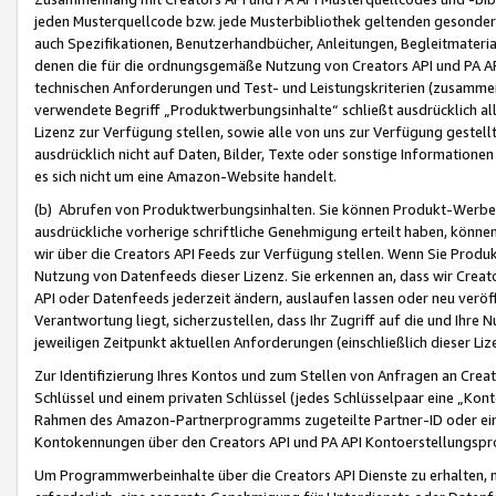
jeden Musterquellcode bzw. jede Musterbibliothek geltenden gesonder
auch Spezifikationen, Benutzerhandbücher, Anleitungen, Begleitmaterial
denen die für die ordnungsgemäße Nutzung von Creators API und PA A
technischen Anforderungen und Test- und Leistungskriterien (zusammen
verwendete Begriff „Produktwerbungsinhalte“ schließt ausdrücklich al
Lizenz zur Verfügung stellen, sowie alle von uns zur Verfügung gestel
ausdrücklich nicht auf Daten, Bilder, Texte oder sonstige Informatione
es sich nicht um eine Amazon-Website handelt.
(b) Abrufen von Produktwerbungsinhalten. Sie können Produkt-Werbein
ausdrückliche vorherige schriftliche Genehmigung erteilt haben, könn
wir über die Creators API Feeds zur Verfügung stellen. Wenn Sie Produk
Nutzung von Datenfeeds dieser Lizenz. Sie erkennen an, dass wir Creat
API oder Datenfeeds jederzeit ändern, auslaufen lassen oder neu veröffe
Verantwortung liegt, sicherzustellen, dass Ihr Zugriff auf die und Ihr
jeweiligen Zeitpunkt aktuellen Anforderungen (einschließlich dieser Liz
Zur Identifizierung Ihres Kontos und zum Stellen von Anfragen an Crea
Schlüssel und einem privaten Schlüssel (jedes Schlüsselpaar eine „Kon
Rahmen des Amazon-Partnerprogramms zugeteilte Partner-ID oder ein
Kontokennungen über den Creators API und PA API Kontoerstellungspro
Um Programmwerbeinhalte über die Creators API Dienste zu erhalten, m