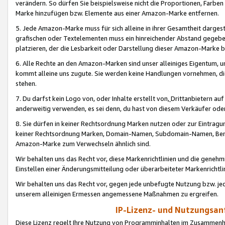
verändern. So dürfen Sie beispielsweise nicht die Proportionen, Farb
Marke hinzufügen bzw. Elemente aus einer Amazon-Marke entfernen.
5. Jede Amazon-Marke muss für sich alleine in ihrer Gesamtheit darge
grafischen oder Textelementen muss ein hinreichender Abstand gegebe
platzieren, der die Lesbarkeit oder Darstellung dieser Amazon-Marke b
6. Alle Rechte an den Amazon-Marken sind unser alleiniges Eigentum, 
kommt alleine uns zugute. Sie werden keine Handlungen vornehmen, 
stehen.
7. Du darfst kein Logo von, oder Inhalte erstellt von,
Drittanbietern au
anderweitig verwenden, es sei denn, du hast von diesem Verkäufer oder
8. Sie dürfen in keiner Rechtsordnung Marken nutzen oder zur Eintragu
keiner Rechtsordnung Marken, Domain-Namen, Subdomain-Namen, Benu
Amazon-Marke zum Verwechseln ähnlich sind.
Wir behalten uns das Recht vor, diese Markenrichtlinien und die gene
Einstellen einer Änderungsmitteilung oder überarbeiteter Markenricht
Wir behalten uns das Recht vor, gegen jede unbefugte Nutzung bzw. jede 
unserem alleinigen Ermessen angemessene Maßnahmen zu ergreifen.
IP-Lizenz- und Nutzungsan
Diese Lizenz regelt Ihre Nutzung von Programminhalten im Zusammen