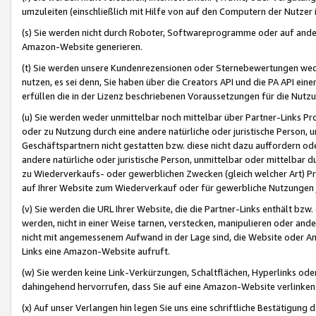
umzuleiten (einschließlich mit Hilfe von auf den Computern der Nutzer i
(s) Sie werden nicht durch Roboter, Softwareprogramme oder auf andere
Amazon-Website generieren.
(t) Sie werden unsere Kundenrezensionen oder Sternebewertungen wed
nutzen, es sei denn, Sie haben über die Creators API und die PA API e
erfüllen die in der Lizenz beschriebenen Voraussetzungen für die Nutzu
(u) Sie werden weder unmittelbar noch mittelbar über Partner-Links P
oder zu Nutzung durch eine andere natürliche oder juristische Person,
Geschäftspartnern nicht gestatten bzw. diese nicht dazu auffordern od
andere natürliche oder juristische Person, unmittelbar oder mittelbar
zu Wiederverkaufs- oder gewerblichen Zwecken (gleich welcher Art) 
auf Ihrer Website zum Wiederverkauf oder für gewerbliche Nutzungen 
(v) Sie werden die URL Ihrer Website, die die Partner-Links enthält b
werden, nicht in einer Weise tarnen, verstecken, manipulieren oder and
nicht mit angemessenem Aufwand in der Lage sind, die Website oder A
Links eine Amazon-Website aufruft.
(w) Sie werden keine Link-Verkürzungen, Schaltflächen, Hyperlinks ode
dahingehend hervorrufen, dass Sie auf eine Amazon-Website verlinken
(x) Auf unser Verlangen hin legen Sie uns eine schriftliche Bestätigung