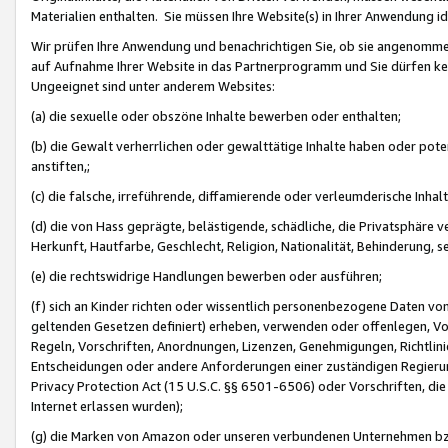
Materialien enthalten. Sie müssen Ihre Website(s) in Ihrer Anwendung ide
Wir prüfen Ihre Anwendung und benachrichtigen Sie, ob sie angenommen
auf Aufnahme Ihrer Website in das Partnerprogramm und Sie dürfen kei
Ungeeignet sind unter anderem Websites:
(a) die sexuelle oder obszöne Inhalte bewerben oder enthalten;
(b) die Gewalt verherrlichen oder gewalttätige Inhalte haben oder pot
anstiften,;
(c) die falsche, irreführende, diffamierende oder verleumderische Inha
(d) die von Hass geprägte, belästigende, schädliche, die Privatsphäre v
Herkunft, Hautfarbe, Geschlecht, Religion, Nationalität, Behinderung, 
(e) die rechtswidrige Handlungen bewerben oder ausführen;
(f) sich an Kinder richten oder wissentlich personenbezogene Daten vo
geltenden Gesetzen definiert) erheben, verwenden oder offenlegen, Vo
Regeln, Vorschriften, Anordnungen, Lizenzen, Genehmigungen, Richtlini
Entscheidungen oder andere Anforderungen einer zuständigen Regierung
Privacy Protection Act (15 U.S.C. §§ 6501-6506) oder Vorschriften, di
Internet erlassen wurden);
(g) die Marken von Amazon oder unseren verbundenen Unternehmen b