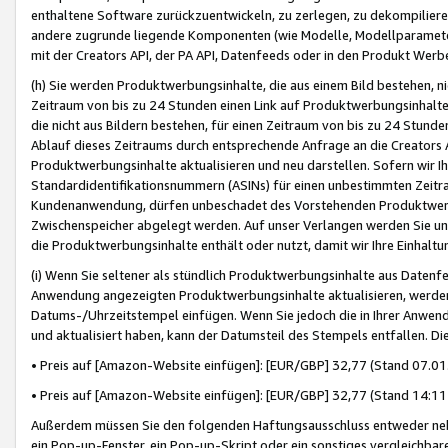
enthaltene Software zurückzuentwickeln, zu zerlegen, zu dekompilier
andere zugrunde liegende Komponenten (wie Modelle, Modellparameter
mit der Creators API, der PA API, Datenfeeds oder in den Produkt Werb
(h) Sie werden Produktwerbungsinhalte, die aus einem Bild bestehen, ni
Zeitraum von bis zu 24 Stunden einen Link auf Produktwerbungsinhalte
die nicht aus Bildern bestehen, für einen Zeitraum von bis zu 24 Stund
Ablauf dieses Zeitraums durch entsprechende Anfrage an die Creators 
Produktwerbungsinhalte aktualisieren und neu darstellen. Sofern wir Ih
Standardidentifikationsnummern (ASINs) für einen unbestimmten Zeitra
Kundenanwendung, dürfen unbeschadet des Vorstehenden Produktwerbu
Zwischenspeicher abgelegt werden. Auf unser Verlangen werden Sie un
die Produktwerbungsinhalte enthält oder nutzt, damit wir Ihre Einhalt
(i) Wenn Sie seltener als stündlich Produktwerbungsinhalte aus Datenfe
Anwendung angezeigten Produktwerbungsinhalte aktualisieren, werden 
Datums-/Uhrzeitstempel einfügen. Wenn Sie jedoch die in Ihrer Anwe
und aktualisiert haben, kann der Datumsteil des Stempels entfallen. Dies
• Preis auf [Amazon-Website einfügen]: [EUR/GBP] 32,77 (Stand 07.01.
• Preis auf [Amazon-Website einfügen]: [EUR/GBP] 32,77 (Stand 14:11 
Außerdem müssen Sie den folgenden Haftungsausschluss entweder neb
ein Pop-up-Fenster, ein Pop-up-Skript oder ein sonstiges vergleichba