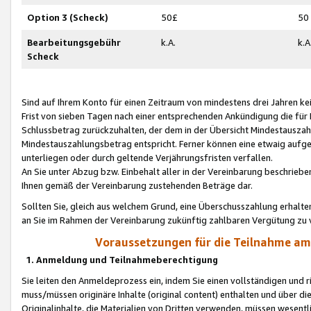
Option 3 (Scheck)
50£
50
Bearbeitungsgebühr
k.A.
k.A
Scheck
Sind auf Ihrem Konto für einen Zeitraum von mindestens drei Jahren kein
Frist von sieben Tagen nach einer entsprechenden Ankündigung die für
Schlussbetrag zurückzuhalten, der dem in der Übersicht Mindestausz
Mindestauszahlungsbetrag entspricht. Ferner können eine etwaig aufg
unterliegen oder durch geltende Verjährungsfristen verfallen.
An Sie unter Abzug bzw. Einbehalt aller in der Vereinbarung beschrieb
Ihnen gemäß der Vereinbarung zustehenden Beträge dar.
Sollten Sie, gleich aus welchem Grund, eine Überschusszahlung erhalte
an Sie im Rahmen der Vereinbarung zukünftig zahlbaren Vergütung zu 
Voraussetzungen für die Teilnahme a
1. Anmeldung und Teilnahmeberechtigung
Sie leiten den Anmeldeprozess ein, indem Sie einen vollständigen und 
muss/müssen originäre Inhalte (original content) enthalten und über d
Originalinhalte, die Materialien von Dritten verwenden, müssen wese