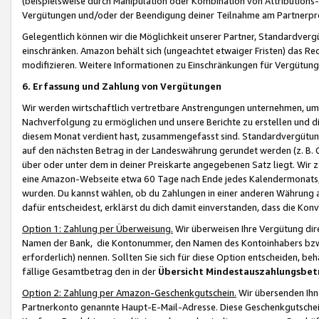
(beispielsweise durch Manipulation oder Kombination von Attributions-
Vergütungen und/oder der Beendigung deiner Teilnahme am Partnerp
Gelegentlich können wir die Möglichkeit unserer Partner, Standardv
einschränken. Amazon behält sich (ungeachtet etwaiger Fristen) das Re
modifizieren. Weitere Informationen zu Einschränkungen für Vergütung
6. Erfassung und Zahlung von Vergütungen
Wir werden wirtschaftlich vertretbare Anstrengungen unternehmen, um 
Nachverfolgung zu ermöglichen und unsere Berichte zu erstellen und di
diesem Monat verdient hast, zusammengefasst sind. Standardvergütung
auf den nächsten Betrag in der Landeswährung gerundet werden (z. B. C
über oder unter dem in deiner Preiskarte angegebenen Satz liegt. Wir
eine Amazon-Webseite etwa 60 Tage nach Ende jedes Kalendermonats, i
wurden. Du kannst wählen, ob du Zahlungen in einer anderen Währung
dafür entscheidest, erklärst du dich damit einverstanden, dass die K
Option 1: Zahlung per Überweisung.
Wir überweisen Ihre Vergütung dir
Namen der Bank, die Kontonummer, den Namen des Kontoinhabers bzw. a
erforderlich) nennen. Sollten Sie sich für diese Option entscheiden, be
fällige Gesamtbetrag den in der
Übersicht Mindestauszahlungsbet
Option 2: Zahlung per Amazon-Geschenkgutschein.
Wir übersenden Ihne
Partnerkonto genannte Haupt-E-Mail-Adresse. Diese Geschenkgutschei