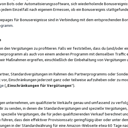
 von Bots oder Automatisierungssoftware, sich wiederholende Bonusereignisse
n jedem Einzelfall nach eigenem Ermessen, ob ein Bonusereignis stattgefund
epages für Bonusereignisse sind in Verbindung mit dem entsprechenden Bonu
rogramm
.
n
den Vergütungen zu profitieren. Falls wir feststellen, dass du (und/oder ein
erprogramm als auch von einem anderen Programm mit demselben Traffic ei
n wir Maßnahmen ergreifen, einschließlich der Einbehaltung von Vergütunge
r Partner, Standardvergütungen im Rahmen des Partnerprogramms oder Sonde
ht vor, Einschränkungen jederzeit ganz oder teilweise aufzuheben oder zu mod
ge
(„
Einschränkungen für Vergütungen
“).
ngen unternehmen, um qualifizierte Verkäufe genau und umfassend zu verfol
dir zu senden, in denen die Standardvergütungen und spezielle Vergütungen, 
pezielle Vergütungen, die für jeden qualifizierenden Verkauf berechnet un
 führen, dass dein effektiver Provisionssatz geringfügig über oder unter dem
ungen in der Standardwährung für eine Amazon-Webseite etwa 60 Tage nach