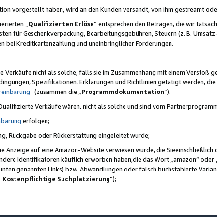
ktion vorgestellt haben, wird an den Kunden versandt, von ihm gestreamt od
erierten „
Qualifizierten Erlöse
“ entsprechen den Beträgen, die wir tatsäch
sten für Geschenkverpackung, Bearbeitungsgebühren, Steuern (z. B. Umsatz-
en bei Kreditkartenzahlung und uneinbringlicher Forderungen.
e Verkäufe nicht als solche, falls sie im Zusammenhang mit einem Verstoß 
ungen, Spezifikationen, Erklärungen und Richtlinien getätigt werden, die 
reinbarung
(zusammen die „
Programmdokumentation
“).
 Qualifizierte Verkäufe wären, nicht als solche und sind vom Partnerprogra
nbarung
erfolgen;
ung, Rückgabe oder Rückerstattung eingeleitet wurde;
ine Anzeige auf eine Amazon-Website verwiesen wurde, die Sieeinschließlich
ndere Identifikatoren käuflich erworben haben,die das Wort „amazon“ oder 
e unten genannten Links) bzw. Abwandlungen oder falsch buchstabierte Varia
e Kostenpflichtige Suchplatzierung
”);