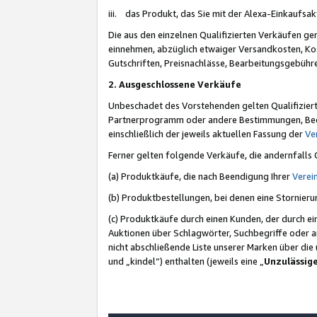
iii. das Produkt, das Sie mit der Alexa-Einkaufsa
Die aus den einzelnen Qualifizierten Verkäufen gen
einnehmen, abzüglich etwaiger Versandkosten, Ko
Gutschriften, Preisnachlässe, Bearbeitungsgebühr
2. Ausgeschlossene Verkäufe
Unbeschadet des Vorstehenden gelten Qualifiziert
Partnerprogramm oder andere Bestimmungen, Beding
einschließlich der jeweils aktuellen Fassung der
Ve
Ferner gelten folgende Verkäufe, die andernfalls
(a) Produktkäufe, die nach Beendigung Ihrer
Verei
(b) Produktbestellungen, bei denen eine Stornier
(c) Produktkäufe durch einen Kunden, der durch e
Auktionen über Schlagwörter, Suchbegriffe oder a
nicht abschließende Liste unserer Marken über di
und „kindel“) enthalten (jeweils eine „
Unzulässig