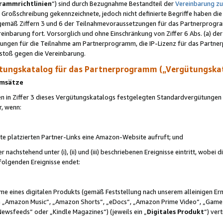
rammrichtlinien
“) sind durch Bezugnahme Bestandteil der
Vereinbarung z
Großschreibung gekennzeichnete, jedoch nicht definierte Begriffe haben die
 gemäß Ziffern 3 und 6 der Teilnahmevoraussetzungen für das Partnerprogram
nbarung fort. Vorsorglich und ohne Einschränkung von Ziffer 6 Abs. (a) der
ungen für die Teilnahme am Partnerprogramm, die IP-Lizenz für das Partner
rstoß gegen die Vereinbarung.
ungskatalog für das Partnerprogramm („Vergütungska
 Umsätze
n in Ziffer 3 dieses Vergütungskatalogs festgelegten Standardvergütungen v
r, wenn:
ite platzierten Partner-Links eine Amazon-Website aufruft; und
r nachstehend unter (i), (ii) und (iii) beschriebenen Ereignisse eintritt, wobe
 folgenden Ereignisse endet:
hme eines digitalen Produkts (gemäß Feststellung nach unserem alleinigen 
 „Amazon Music“, „Amazon Shorts“, „eDocs“, „Amazon Prime Video“, „Game
Newsfeeds“ oder „Kindle Magazines“) (jeweils ein „
Digitales Produkt
“) ver