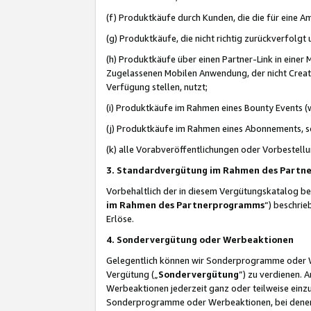
(f) Produktkäufe durch Kunden, die die für eine
(g) Produktkäufe, die nicht richtig zurückverfolg
(h) Produktkäufe über einen Partner-Link in einer
Zugelassenen Mobilen Anwendung, der nicht Creator
Verfügung stellen, nutzt;
(i) Produktkäufe im Rahmen eines Bounty Events (w
(j) Produktkäufe im Rahmen eines Abonnements, so
(k) alle Vorabveröffentlichungen oder Vorbestellu
3. Standardvergütung im Rahmen des Part
Vorbehaltlich der in diesem Vergütungskatalog b
im Rahmen des Partnerprogramms
“) beschri
Erlöse.
4. Sondervergütung oder Werbeaktionen
Gelegentlich können wir Sonderprogramme oder Wer
Vergütung („
Sondervergütung
”) zu verdienen. 
Werbeaktionen jederzeit ganz oder teilweise einz
Sonderprogramme oder Werbeaktionen, bei denen e