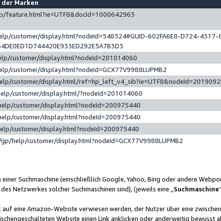
e der Marken
gp/feature.html?ie=UTF8&docId=1000642963
help/customer/display.html?nodeId=548524#GUID-602FA6E8-D724-4317-
64DE0ED1D744420E933ED292E5A7B3D3
elp/customer/display.html?nodeId=201014060
help/customer/display.html?nodeId=GCX77V9988LUPMB2
help/customer/display.html/ref=hp_left_v4_sib?ie=UTF8&nodeId=201909
help/customer/display.html/?nodeId=201014060
help/customer/display.html?nodeId=200975440
help/customer/display.html?nodeId=200975440
help/customer/display.html?nodeId=200975440
/gp/help/customer/display.html?nodeId=GCX77V9988LUPMB2
n einer Suchmaschine (einschließlich Google, Yahoo, Bing oder andere Webp
 des Netzwerkes solcher Suchmaschinen sind), (jeweils eine „
Suchmaschine
nk auf eine Amazon-Website verwiesen werden, der Nutzer über eine zwische
ischengeschalteten Website einen Link anklicken oder anderweitig bewusst a