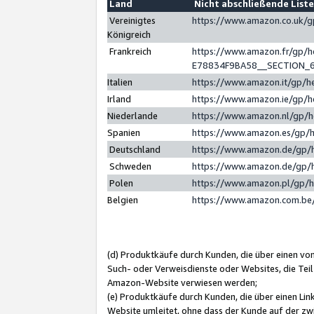
Land
Nicht abschließende List
Vereinigtes
https://www.amazon.co.uk/
Königreich
Frankreich
https://www.amazon.fr/gp/
E78834F9BA58__SECTION_
Italien
https://www.amazon.it/gp/h
Irland
https://www.amazon.ie/gp/
Niederlande
https://www.amazon.nl/gp/
Spanien
https://www.amazon.es/gp/
Deutschland
https://www.amazon.de/gp/
Schweden
https://www.amazon.de/gp/
Polen
https://www.amazon.pl/gp/
Belgien
https://www.amazon.com.be
(d) Produktkäufe durch Kunden, die über einen vo
Such- oder Verweisdienste oder Websites, die Teil
Amazon-Website verwiesen werden;
(e) Produktkäufe durch Kunden, die über einen Li
Website umleitet, ohne dass der Kunde auf der zw