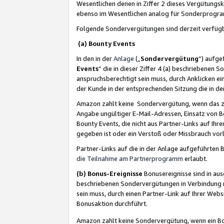
Wesentlichen denen in Ziffer 2 dieses Vergütung
ebenso im Wesentlichen analog für Sonderprogr
Folgende Sondervergütungen sind derzeit verfüg
(a) Bounty Events
In den in der
Anlage
(„
Sondervergütung
“) aufge
Events
“ die in dieser Ziffer 4 (a) beschriebenen 
anspruchsberechtigt sein muss, durch Anklicken ei
der Kunde in der entsprechenden Sitzung die in d
Amazon zahlt keine Sondervergütung, wenn das z
Angabe ungültiger E-Mail-Adressen, Einsatz von B
Bounty Events, die nicht aus Partner-Links auf Ihre
gegeben ist oder ein Verstoß oder Missbrauch vorl
Partner-Links auf die in der Anlage aufgeführte
die Teilnahme am Partnerprogramm
erlaubt.
(b) Bonus-Ereignisse
Bonusereignisse sind in au
beschriebenen Sondervergütungen in Verbindung m
sein muss, durch einen Partner-Link auf Ihrer We
Bonusaktion durchführt.
Amazon zahlt keine Sondervergütung, wenn ein Bon