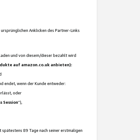
 ursprünglichen Anklicken des Partner-Links
laden und von diesem/dieser bezahlt wird
rodukte auf amazon.co.uk anbieten):
d
 und endet, wenn der Kunde entweder:
erlässt, oder
ls Session
“),
t spätestens 89 Tage nach seiner erstmaligen