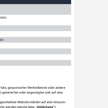
89F6-
280
ortale, gesponserter Werbedienste oder andere
“) generierten oder angezeigten Link auf eine
ngeschaltete Website indirekt auf eine Amazon-
ktiv werden müsste (eine „
Umleitung
“);