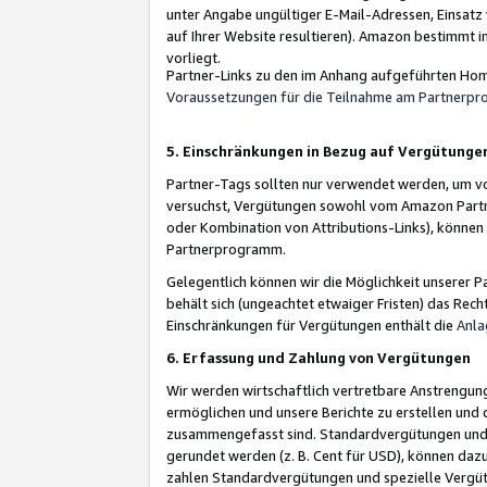
unter Angabe ungültiger E-Mail-Adressen, Einsatz
auf Ihrer Website resultieren). Amazon bestimmt i
vorliegt.
Partner-Links zu den im Anhang aufgeführten Hom
Voraussetzungen für die Teilnahme am Partnerp
5. Einschränkungen in Bezug auf Vergütunge
Partner-Tags sollten nur verwendet werden, um von 
versuchst, Vergütungen sowohl vom Amazon Partn
oder Kombination von Attributions-Links), könne
Partnerprogramm.
Gelegentlich können wir die Möglichkeit unsere
behält sich (ungeachtet etwaiger Fristen) das Rec
Einschränkungen für Vergütungen enthält die
Anla
6. Erfassung und Zahlung von Vergütungen
Wir werden wirtschaftlich vertretbare Anstrengu
ermöglichen und unsere Berichte zu erstellen und 
zusammengefasst sind. Standardvergütungen und s
gerundet werden (z. B. Cent für USD), können dazu
zahlen Standardvergütungen und spezielle Vergüt