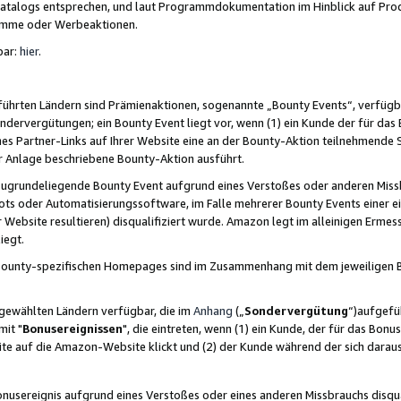
skatalogs entsprechen, und laut Programmdokumentation im Hinblick auf Pr
amme oder Werbeaktionen.
bar:
hier
.
führten Ländern sind Prämienaktionen, sogenannte „Bounty Events“, verfügb
Sondervergütungen; ein Bounty Event liegt vor, wenn (1) ein Kunde der für da
nes Partner-Links auf Ihrer Website eine an der Bounty-Aktion teilnehmende 
er Anlage beschriebene Bounty-Aktion ausführt.
ugrundeliegende Bounty Event aufgrund eines Verstoßes oder anderen Miss
ots oder Automatisierungssoftware, im Falle mehrerer Bounty Events einer e
r Website resultieren) disqualifiziert wurde. Amazon legt im alleinigen Ermess
iegt.
n Bounty-spezifischen Homepages sind im Zusammenhang mit dem jeweiligen
sgewählten Ländern verfügbar, die im
Anhang
(„
Sondervergütung
“)aufgefüh
it "
Bonusereignissen
", die eintreten, wenn (1) ein Kunde, der für das Bon
bsite auf die Amazon-Website klickt und (2) der Kunde während der sich dar
usereignis aufgrund eines Verstoßes oder eines anderen Missbrauchs disqua