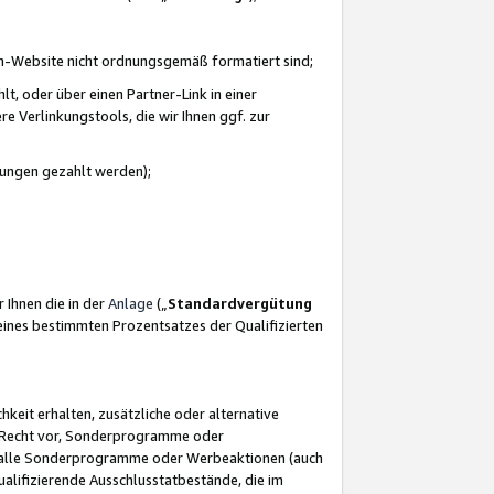
azon-Website nicht ordnungsgemäß formatiert sind;
, oder über einen Partner-Link in einer
e Verlinkungstools, die wir Ihnen ggf. zur
ütungen gezahlt werden);
 Ihnen die in der
Anlage
(„
Standardvergütung
ines bestimmten Prozentsatzes der Qualifizierten
eit erhalten, zusätzliche oder alternative
as Recht vor, Sonderprogramme oder
für alle Sonderprogramme oder Werbeaktionen (auch
lifizierende Ausschlusstatbestände, die im