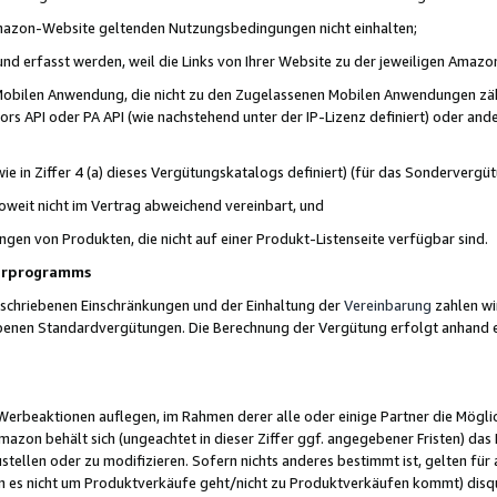
 Amazon-Website geltenden Nutzungsbedingungen nicht einhalten;
t und erfasst werden, weil die Links von Ihrer Website zu der jeweiligen Am
 Mobilen Anwendung, die nicht zu den Zugelassenen Mobilen Anwendungen zählt
s API oder PA API (wie nachstehend unter der IP-Lizenz definiert) oder ander
ie in Ziffer 4 (a) dieses Vergütungskatalogs definiert) (für das Sonderverg
weit nicht im Vertrag abweichend vereinbart, und
ngen von Produkten, die nicht auf einer Produkt-Listenseite verfügbar sind.
nerprogramms
eschriebenen Einschränkungen und der Einhaltung der
Vereinbarung
zahlen wir
ebenen Standardvergütungen. Die Berechnung der Vergütung erfolgt anhand e
beaktionen auflegen, im Rahmen derer alle oder einige Partner die Möglichk
Amazon behält sich (ungeachtet in dieser Ziffer ggf. angegebener Fristen) d
ustellen oder zu modifizieren. Sofern nichts anderes bestimmt ist, gelten 
s nicht um Produktverkäufe geht/nicht zu Produktverkäufen kommt) disqua