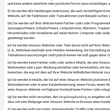
und keine andere natürliche oder juristische Person dazu ermächtigen, a
(l) Sie werden alle Handlungen unterlassen, die nach vernünftigem Erme
Website, auf der Funktionen oder Transaktionen (zum Beispiel suchen, s
(m) Sie werden auf Ihrer Website keine Partner-Links oder Programmin
Spionagesoftware, Schadsoftware, Computerviren, Würmern, Trojaner
Herunterladen oder Installieren auf einem Nutzer-Computer oder ande
genehmigt wurden.
(n) Sie werden Amazon-Websites oder Teile davon nicht auf Ihrer Websi
(z. B., WebView) innerhalb einer Mobilen Anwendung. Die Darstellung ein
Teilnahmevoraussetzungen stellt jedoch keinen Verstoß gegen diese Zif
(o) Sie werden keine Partner-Links oder andere Inhalte, die eine Am
Werbeseiten oder Layer-Werbung einstellen oder bereitstellen, mit Au
bewerben, die eng mit dem auf Ihrer Website befindlichen Material z
(p) Sie werden in Inhalte, die Sie auf einer Amazon-Website platzier
Werbediensten oder in einer Kundenbewertung, einem Forum, einem Wun
einer Amazon-Website verfügbaren Kontext) keine Partner-Links integr
(q) Sie werden nicht versuchen, den
Vergütungskatalog
zu umgehen oder
dass sich eine Webpage einer Amazon-Website im Browser eines Kunden 
(r) Sie werden nicht versuchen, Internetverkehr (Traffic) oder Vergü