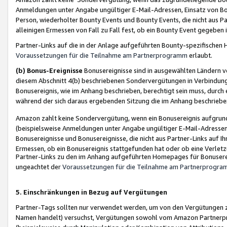
Anmeldungen unter Angabe ungültiger E-Mail-Adressen, Einsatz von Bot
Person, wiederholter Bounty Events und Bounty Events, die nicht aus Par
alleinigen Ermessen von Fall zu Fall fest, ob ein Bounty Event gegeben 
Partner-Links auf die in der Anlage aufgeführten Bounty-spezifisch
Voraussetzungen für die Teilnahme am Partnerprogramm
erlaubt.
(b) Bonus-Ereignisse
Bonusereignisse sind in ausgewählten Ländern v
diesem Abschnitt 4(b) beschriebenen Sondervergütungen in Verbindung
Bonusereignis, wie im Anhang beschrieben, berechtigt sein muss, durch 
während der sich daraus ergebenden Sitzung die im Anhang beschriebe
Amazon zahlt keine Sondervergütung, wenn ein Bonusereignis aufgrund 
(beispielsweise Anmeldungen unter Angabe ungültiger E-Mail-Adressen
Bonusereignisse und Bonusereignisse, die nicht aus Partner-Links auf I
Ermessen, ob ein Bonusereignis stattgefunden hat oder ob eine Verletz
Partner-Links zu den im Anhang aufgeführten Homepages für Bonuserei
ungeachtet der
Voraussetzungen für die Teilnahme am Partnerprogr
5. Einschränkungen in Bezug auf Vergütungen
Partner-Tags sollten nur verwendet werden, um von den Vergütungen zu pr
Namen handelt) versuchst, Vergütungen sowohl vom Amazon Partnerp