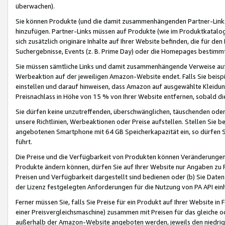
überwachen).
Sie können Produkte (und die damit zusammenhängenden Partner-Links)
hinzufügen. Partner-Links müssen auf Produkte (wie im Produktkatalog de
sich zusätzlich originäre Inhalte auf Ihrer Website befinden, die für 
Suchergebnisse, Events (z. B. Prime Day) oder die Homepages bestimmte
Sie müssen sämtliche Links und damit zusammenhängende Verweise auf z
Werbeaktion auf der jeweiligen Amazon-Website endet. Falls Sie beisp
einstellen und darauf hinweisen, dass Amazon auf ausgewählte Kleidun
Preisnachlass in Höhe von 15 % von Ihrer Website entfernen, sobald di
Sie dürfen keine unzutreffenden, überschwänglichen, täuschenden od
unsere Richtlinien, Werbeaktionen oder Preise aufstellen. Stellen Sie 
angebotenen Smartphone mit 64 GB Speicherkapazität ein, so dürfen S
führt.
Die Preise und die Verfügbarkeit von Produkten können Veränderungen 
Produkte ändern können, dürfen Sie auf Ihrer Website nur Angaben zu P
Preisen und Verfügbarkeit dargestellt sind bedienen oder (b) Sie Daten
der Lizenz festgelegten Anforderungen für die Nutzung von PA API einh
Ferner müssen Sie, falls Sie Preise für ein Produkt auf Ihrer Website in 
einer Preisvergleichsmaschine) zusammen mit Preisen für das gleiche o
außerhalb der Amazon-Website angeboten werden, jeweils den niedrigst