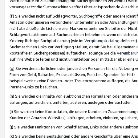
Werbeinhalte im Zusammenhang mit Suchergebnissen verwendet werden,
vorausgesetzt die Suchmaschine verfügt über entsprechende Ausschlu
(f) Sie werden nicht auf Schlagwörter, Suchbegriffe oder andere Ident
Amazon oder unseren verbundenen Unternehmen oder Abwandlungen bzw
nicht abschließende Liste unserer Marken entnehmen Sie bitte der Nich
Schlagwortauktionen auf Suchmaschinen teilnehmen, wenn die sich da
Kostenpflichtige Suchplatzierung (wie im
Vergütungskatalog
definiert
Suchmaschinen Links zur Verfügung stellen, damit Sie bei allgemeinen I
kostenfreien Suchergebnissen) auftauchen, solange Sie die
Vereinbaru
auf Ihre Website leiten und nicht unmittelbar oder mittelbar über eine
(g) Sie werden natürlichen oder juristischen Personen für die Nutzung 
Form von Geld, Rabatten, Preisnachlässen, Punkten, Spenden für Hilfs
beispielsweise keine Prämien- oder Treueprogramme auflegen, die Anrei
Partner-Links zu besuchen.
(h) Sie werden die Inhalte von elektronischen Formularen oder anderem M
abfangen, aufzeichnen, umleiten, auslesen, auslegen oder ausfüllen.
(i) Sie werden keine Kontodaten, die unsere Kunden im Zusammenhang 
Kunden der Amazon-Websites), abfragen, erheben, einholen, speichern,
(j) Sie werden Funktionen von Schaltflächen, Links oder andere Funkti
(k) Sie werden keine Bestellungen oder andere Geschäfte über eine Ama