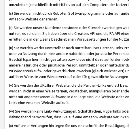
umzuleiten (einschließlich mit Hilfe von auf den Computern der Nutzer i
(s) Sie werden nicht durch Roboter, Softwareprogramme oder auf andere
Amazon-Website generieren.
(t) Sie werden unsere Kundenrezensionen oder Sternebewertungen wed
nutzen, es sei denn, Sie haben über die Creators API und die PA API e
erfüllen die in der Lizenz beschriebenen Voraussetzungen für die Nutzu
(u) Sie werden weder unmittelbar noch mittelbar über Partner-Links P
oder zu Nutzung durch eine andere natürliche oder juristische Person,
Geschäftspartnern nicht gestatten bzw. diese nicht dazu auffordern od
andere natürliche oder juristische Person, unmittelbar oder mittelbar
zu Wiederverkaufs- oder gewerblichen Zwecken (gleich welcher Art) 
auf Ihrer Website zum Wiederverkauf oder für gewerbliche Nutzungen 
(v) Sie werden die URL Ihrer Website, die die Partner-Links enthält b
werden, nicht in einer Weise tarnen, verstecken, manipulieren oder and
nicht mit angemessenem Aufwand in der Lage sind, die Website oder A
Links eine Amazon-Website aufruft.
(w) Sie werden keine Link-Verkürzungen, Schaltflächen, Hyperlinks ode
dahingehend hervorrufen, dass Sie auf eine Amazon-Website verlinken
(x) Auf unser Verlangen hin legen Sie uns eine schriftliche Bestätigung