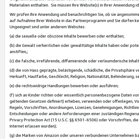
Materialien enthalten. Sie müssen Ihre Website(s) in Ihrer Anwendung ide
Wir prüfen Ihre Anwendung und benachrichtigen Sie, ob sie angenommen
auf Aufnahme Ihrer Website in das Partnerprogramm und Sie dürfen kei
Ungeeignet sind unter anderem Websites:
(a) die sexuelle oder obszöne Inhalte bewerben oder enthalten;
(b) die Gewalt verherrlichen oder gewalttätige Inhalte haben oder pot
anstiften,;
(c) die falsche, irreführende, diffamierende oder verleumderische Inha
(d) die von Hass geprägte, belästigende, schädliche, die Privatsphäre v
Herkunft, Hautfarbe, Geschlecht, Religion, Nationalität, Behinderung, 
(e) die rechtswidrige Handlungen bewerben oder ausführen;
(f) sich an Kinder richten oder wissentlich personenbezogene Daten vo
geltenden Gesetzen definiert) erheben, verwenden oder offenlegen, Vo
Regeln, Vorschriften, Anordnungen, Lizenzen, Genehmigungen, Richtlini
Entscheidungen oder andere Anforderungen einer zuständigen Regierung
Privacy Protection Act (15 U.S.C. §§ 6501-6506) oder Vorschriften, di
Internet erlassen wurden);
(g) die Marken von Amazon oder unseren verbundenen Unternehmen b