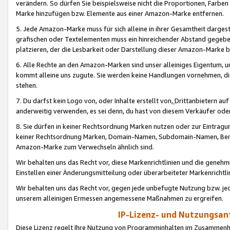
verändern. So dürfen Sie beispielsweise nicht die Proportionen, Farb
Marke hinzufügen bzw. Elemente aus einer Amazon-Marke entfernen.
5. Jede Amazon-Marke muss für sich alleine in ihrer Gesamtheit darge
grafischen oder Textelementen muss ein hinreichender Abstand gegebe
platzieren, der die Lesbarkeit oder Darstellung dieser Amazon-Marke b
6. Alle Rechte an den Amazon-Marken sind unser alleiniges Eigentum, 
kommt alleine uns zugute. Sie werden keine Handlungen vornehmen, 
stehen.
7. Du darfst kein Logo von, oder Inhalte erstellt von,
Drittanbietern au
anderweitig verwenden, es sei denn, du hast von diesem Verkäufer oder
8. Sie dürfen in keiner Rechtsordnung Marken nutzen oder zur Eintragu
keiner Rechtsordnung Marken, Domain-Namen, Subdomain-Namen, Benu
Amazon-Marke zum Verwechseln ähnlich sind.
Wir behalten uns das Recht vor, diese Markenrichtlinien und die gene
Einstellen einer Änderungsmitteilung oder überarbeiteter Markenricht
Wir behalten uns das Recht vor, gegen jede unbefugte Nutzung bzw. jede 
unserem alleinigen Ermessen angemessene Maßnahmen zu ergreifen.
IP-Lizenz- und Nutzungsan
Diese Lizenz regelt Ihre Nutzung von Programminhalten im Zusammen