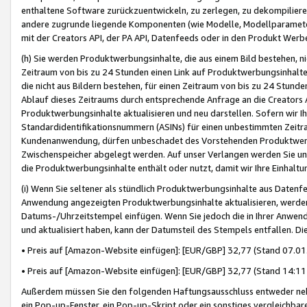
enthaltene Software zurückzuentwickeln, zu zerlegen, zu dekompilier
andere zugrunde liegende Komponenten (wie Modelle, Modellparameter
mit der Creators API, der PA API, Datenfeeds oder in den Produkt Werb
(h) Sie werden Produktwerbungsinhalte, die aus einem Bild bestehen, ni
Zeitraum von bis zu 24 Stunden einen Link auf Produktwerbungsinhalte
die nicht aus Bildern bestehen, für einen Zeitraum von bis zu 24 Stund
Ablauf dieses Zeitraums durch entsprechende Anfrage an die Creators 
Produktwerbungsinhalte aktualisieren und neu darstellen. Sofern wir Ih
Standardidentifikationsnummern (ASINs) für einen unbestimmten Zeitra
Kundenanwendung, dürfen unbeschadet des Vorstehenden Produktwerbu
Zwischenspeicher abgelegt werden. Auf unser Verlangen werden Sie un
die Produktwerbungsinhalte enthält oder nutzt, damit wir Ihre Einhalt
(i) Wenn Sie seltener als stündlich Produktwerbungsinhalte aus Datenfe
Anwendung angezeigten Produktwerbungsinhalte aktualisieren, werden 
Datums-/Uhrzeitstempel einfügen. Wenn Sie jedoch die in Ihrer Anwe
und aktualisiert haben, kann der Datumsteil des Stempels entfallen. Dies
• Preis auf [Amazon-Website einfügen]: [EUR/GBP] 32,77 (Stand 07.01.
• Preis auf [Amazon-Website einfügen]: [EUR/GBP] 32,77 (Stand 14:11 
Außerdem müssen Sie den folgenden Haftungsausschluss entweder neb
ein Pop-up-Fenster, ein Pop-up-Skript oder ein sonstiges vergleichba