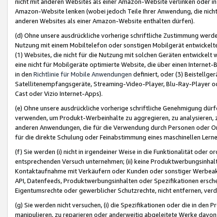
nicht mit anderen Websites als einer Amazon-Website verlinken oder i
Amazon-Website lenken (wobei jedoch Teile Ihrer Anwendung, die nich
anderen Websites als einer Amazon-Website enthalten dürfen).
(d) Ohne unsere ausdrückliche vorherige schriftliche Zustimmung werd
Nutzung mit einem Mobiltelefon oder sonstigen Mobilgerät entwickelt
(1) Websites, die nicht für die Nutzung mit solchen Geräten entwickelt
eine nicht für Mobilgeräte optimierte Website, die über einen Interne
in den
Richtlinie für Mobile Anwendungen
definiert, oder (3) Beistellge
Satellitenempfangsgeräte, Streaming-Video-Player, Blu-Ray-Player ode
Cast oder Vizio Internet-Apps).
(e) Ohne unsere ausdrückliche vorherige schriftliche Genehmigung dürfe
verwenden, um Produkt-Werbeinhalte zu aggregieren, zu analysieren, 
anderen Anwendungen, die für die Verwendung durch Personen oder Or
für die direkte Schulung oder Feinabstimmung eines maschinellen Lern
(f) Sie werden (i) nicht in irgendeiner Weise in die Funktionalität ode
entsprechenden Versuch unternehmen; (ii) keine Produktwerbungsinha
Kontaktaufnahme mit Verkäufern oder Kunden oder sonstiger Werbeaktiv
API, Datenfeeds, Produktwerbungsinhalten oder Spezifikationen erschei
Eigentumsrechte oder gewerblicher Schutzrechte, nicht entfernen, verd
(g) Sie werden nicht versuchen, (i) die Spezifikationen oder die in de
manipulieren, zu reparieren oder anderweitig abgeleitete Werke davon z