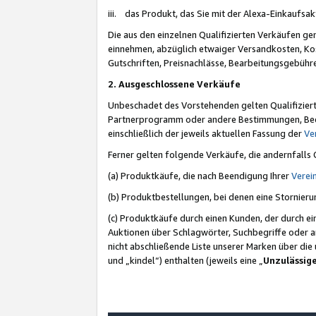
iii. das Produkt, das Sie mit der Alexa-Einkaufsa
Die aus den einzelnen Qualifizierten Verkäufen gen
einnehmen, abzüglich etwaiger Versandkosten, Ko
Gutschriften, Preisnachlässe, Bearbeitungsgebühr
2. Ausgeschlossene Verkäufe
Unbeschadet des Vorstehenden gelten Qualifiziert
Partnerprogramm oder andere Bestimmungen, Beding
einschließlich der jeweils aktuellen Fassung der
Ve
Ferner gelten folgende Verkäufe, die andernfalls
(a) Produktkäufe, die nach Beendigung Ihrer
Verei
(b) Produktbestellungen, bei denen eine Stornier
(c) Produktkäufe durch einen Kunden, der durch e
Auktionen über Schlagwörter, Suchbegriffe oder a
nicht abschließende Liste unserer Marken über di
und „kindel“) enthalten (jeweils eine „
Unzulässig