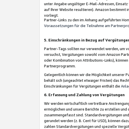
unter Angabe ungültiger E-Mail-Adressen, Einsatz
auf Ihrer Website resultieren). Amazon bestimmt i
vorliegt.
Partner-Links zu den im Anhang aufgeführten Hom
Voraussetzungen für die Teilnahme am Partnerp
5. Einschränkungen in Bezug auf Vergütunge
Partner-Tags sollten nur verwendet werden, um von 
versuchst, Vergütungen sowohl vom Amazon Partn
oder Kombination von Attributions-Links), könne
Partnerprogramm.
Gelegentlich können wir die Möglichkeit unsere
behält sich (ungeachtet etwaiger Fristen) das Rec
Einschränkungen für Vergütungen enthält die
Anla
6. Erfassung und Zahlung von Vergütungen
Wir werden wirtschaftlich vertretbare Anstrengu
ermöglichen und unsere Berichte zu erstellen und 
zusammengefasst sind. Standardvergütungen und s
gerundet werden (z. B. Cent für USD), können dazu
zahlen Standardvergütungen und spezielle Vergüt