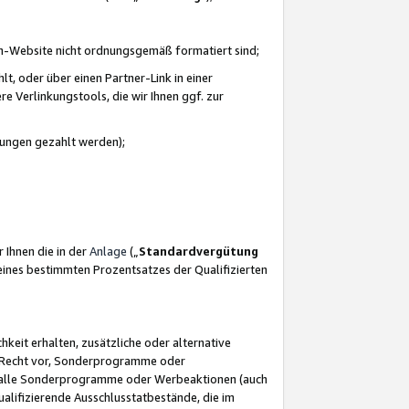
azon-Website nicht ordnungsgemäß formatiert sind;
, oder über einen Partner-Link in einer
e Verlinkungstools, die wir Ihnen ggf. zur
ütungen gezahlt werden);
 Ihnen die in der
Anlage
(„
Standardvergütung
ines bestimmten Prozentsatzes der Qualifizierten
eit erhalten, zusätzliche oder alternative
as Recht vor, Sonderprogramme oder
für alle Sonderprogramme oder Werbeaktionen (auch
lifizierende Ausschlusstatbestände, die im