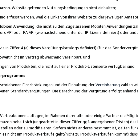
 Amazon-Website geltenden Nutzungsbedingungen nicht einhalten;
t und erfasst werden, weil die Links von Ihrer Website zu der jeweiligen Am
 Mobilen Anwendung, die nicht zu den Zugelassenen Mobilen Anwendungen zählt
s API oder PA API (wie nachstehend unter der IP-Lizenz definiert) oder ander
ie in Ziffer 4 (a) dieses Vergütungskatalogs definiert) (für das Sonderverg
weit nicht im Vertrag abweichend vereinbart, und
ngen von Produkten, die nicht auf einer Produkt-Listenseite verfügbar sind.
nerprogramms
eschriebenen Einschränkungen und der Einhaltung der
Vereinbarung
zahlen wir
ebenen Standardvergütungen. Die Berechnung der Vergütung erfolgt anhand e
beaktionen auflegen, im Rahmen derer alle oder einige Partner die Möglichk
Amazon behält sich (ungeachtet in dieser Ziffer ggf. angegebener Fristen) d
ustellen oder zu modifizieren. Sofern nichts anderes bestimmt ist, gelten 
s nicht um Produktverkäufe geht/nicht zu Produktverkäufen kommt) disqua