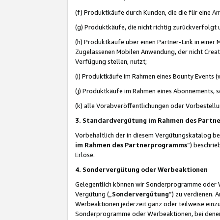
(f) Produktkäufe durch Kunden, die die für eine
(g) Produktkäufe, die nicht richtig zurückverfolg
(h) Produktkäufe über einen Partner-Link in einer
Zugelassenen Mobilen Anwendung, der nicht Creator
Verfügung stellen, nutzt;
(i) Produktkäufe im Rahmen eines Bounty Events (w
(j) Produktkäufe im Rahmen eines Abonnements, so
(k) alle Vorabveröffentlichungen oder Vorbestellu
3. Standardvergütung im Rahmen des Part
Vorbehaltlich der in diesem Vergütungskatalog b
im Rahmen des Partnerprogramms
“) beschri
Erlöse.
4. Sondervergütung oder Werbeaktionen
Gelegentlich können wir Sonderprogramme oder Wer
Vergütung („
Sondervergütung
”) zu verdienen. 
Werbeaktionen jederzeit ganz oder teilweise einz
Sonderprogramme oder Werbeaktionen, bei denen e