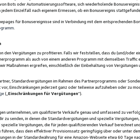
 von Bots oder Automatisierungssoftware, sich wiederholende Bonusereignisse
n jedem Einzelfall nach eigenem Ermessen, ob ein Bonusereignis stattgefund
epages für Bonusereignisse sind in Verbindung mit dem entsprechenden Bonu
rogramm
.
n
den Vergütungen zu profitieren. Falls wir feststellen, dass du (und/oder ein
erprogramm als auch von einem anderen Programm mit demselben Traffic ei
n wir Maßnahmen ergreifen, einschließlich der Einbehaltung von Vergütunge
r Partner, Standardvergütungen im Rahmen des Partnerprogramms oder Sonde
ht vor, Einschränkungen jederzeit ganz oder teilweise aufzuheben oder zu mod
ge
(„
Einschränkungen für Vergütungen
“).
ngen unternehmen, um qualifizierte Verkäufe genau und umfassend zu verfol
dir zu senden, in denen die Standardvergütungen und spezielle Vergütungen, 
pezielle Vergütungen, die für jeden qualifizierenden Verkauf berechnet un
 führen, dass dein effektiver Provisionssatz geringfügig über oder unter dem
ungen in der Standardwährung für eine Amazon-Webseite etwa 60 Tage nach