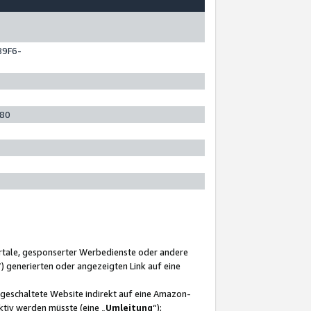
89F6-
280
ortale, gesponserter Werbedienste oder andere
“) generierten oder angezeigten Link auf eine
ngeschaltete Website indirekt auf eine Amazon-
ktiv werden müsste (eine „
Umleitung
“);