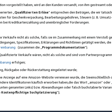
ktion vorgestellt haben, wird an den Kunden versandt, von ihm gestreamt od
erierten „
Qualifizierten Erlöse
“ entsprechen den Beträgen, die wir tatsäch
sten für Geschenkverpackung, Bearbeitungsgebühren, Steuern (z. B. Umsatz-
en bei Kreditkartenzahlung und uneinbringlicher Forderungen.
e Verkäufe nicht als solche, falls sie im Zusammenhang mit einem Verstoß 
ungen, Spezifikationen, Erklärungen und Richtlinien getätigt werden, die 
reinbarung
(zusammen die „
Programmdokumentation
“).
 Qualifizierte Verkäufe wären, nicht als solche und sind vom Partnerprogra
nbarung
erfolgen;
ung, Rückgabe oder Rückerstattung eingeleitet wurde;
ine Anzeige auf eine Amazon-Website verwiesen wurde, die Sieeinschließlich
ndere Identifikatoren käuflich erworben haben,die das Wort „amazon“ oder 
e unten genannten Links) bzw. Abwandlungen oder falsch buchstabierte Varia
e Kostenpflichtige Suchplatzierung
”);