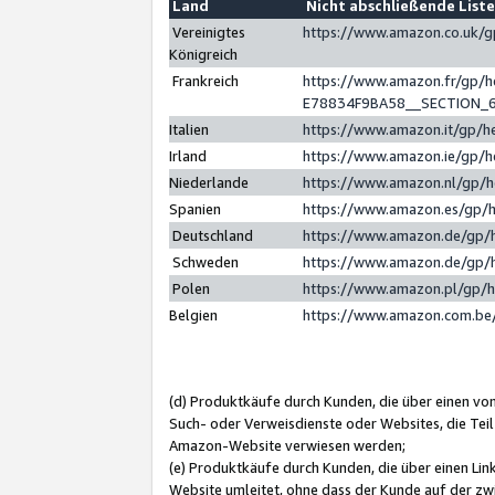
Land
Nicht abschließende List
Vereinigtes
https://www.amazon.co.uk/
Königreich
Frankreich
https://www.amazon.fr/gp/
E78834F9BA58__SECTION_
Italien
https://www.amazon.it/gp/h
Irland
https://www.amazon.ie/gp/
Niederlande
https://www.amazon.nl/gp/
Spanien
https://www.amazon.es/gp/
Deutschland
https://www.amazon.de/gp/
Schweden
https://www.amazon.de/gp/
Polen
https://www.amazon.pl/gp/
Belgien
https://www.amazon.com.be
(d) Produktkäufe durch Kunden, die über einen vo
Such- oder Verweisdienste oder Websites, die Teil
Amazon-Website verwiesen werden;
(e) Produktkäufe durch Kunden, die über einen Li
Website umleitet, ohne dass der Kunde auf der zw