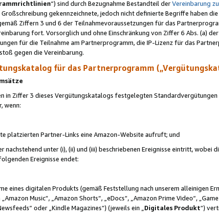
rammrichtlinien
“) sind durch Bezugnahme Bestandteil der
Vereinbarung z
Großschreibung gekennzeichnete, jedoch nicht definierte Begriffe haben die
 gemäß Ziffern 3 und 6 der Teilnahmevoraussetzungen für das Partnerprogram
nbarung fort. Vorsorglich und ohne Einschränkung von Ziffer 6 Abs. (a) der
ungen für die Teilnahme am Partnerprogramm, die IP-Lizenz für das Partner
rstoß gegen die Vereinbarung.
ungskatalog für das Partnerprogramm („Vergütungska
 Umsätze
n in Ziffer 3 dieses Vergütungskatalogs festgelegten Standardvergütungen v
r, wenn:
ite platzierten Partner-Links eine Amazon-Website aufruft; und
r nachstehend unter (i), (ii) und (iii) beschriebenen Ereignisse eintritt, wobe
 folgenden Ereignisse endet:
hme eines digitalen Produkts (gemäß Feststellung nach unserem alleinigen 
 „Amazon Music“, „Amazon Shorts“, „eDocs“, „Amazon Prime Video“, „Game
Newsfeeds“ oder „Kindle Magazines“) (jeweils ein „
Digitales Produkt
“) ver