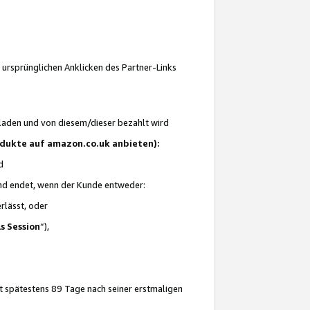
 ursprünglichen Anklicken des Partner-Links
laden und von diesem/dieser bezahlt wird
rodukte auf amazon.co.uk anbieten):
d
 und endet, wenn der Kunde entweder:
erlässt, oder
ls Session
“),
t spätestens 89 Tage nach seiner erstmaligen