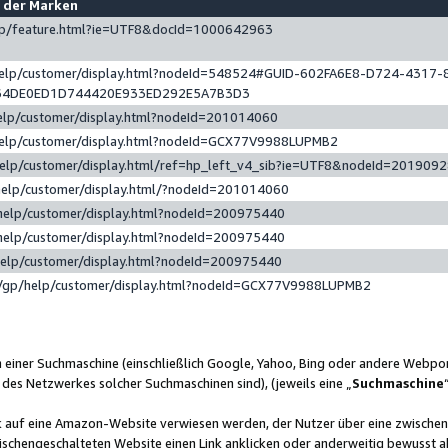
e der Marken
gp/feature.html?ie=UTF8&docId=1000642963
help/customer/display.html?nodeId=548524#GUID-602FA6E8-D724-4317-
64DE0ED1D744420E933ED292E5A7B3D3
elp/customer/display.html?nodeId=201014060
help/customer/display.html?nodeId=GCX77V9988LUPMB2
help/customer/display.html/ref=hp_left_v4_sib?ie=UTF8&nodeId=201909
help/customer/display.html/?nodeId=201014060
help/customer/display.html?nodeId=200975440
help/customer/display.html?nodeId=200975440
help/customer/display.html?nodeId=200975440
/gp/help/customer/display.html?nodeId=GCX77V9988LUPMB2
n einer Suchmaschine (einschließlich Google, Yahoo, Bing oder andere Webp
 des Netzwerkes solcher Suchmaschinen sind), (jeweils eine „
Suchmaschine
nk auf eine Amazon-Website verwiesen werden, der Nutzer über eine zwische
ischengeschalteten Website einen Link anklicken oder anderweitig bewusst a