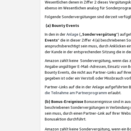
Wesentlichen denen in Ziffer 2 dieses Vergütung
ebenso im Wesentlichen analog für Sonderprogr
Folgende Sondervergütungen sind derzeit verfüg
(a) Bounty Events
In den in der
Anlage
(„
Sondervergütung
“) aufge
Events
“ die in dieser Ziffer 4 (a) beschriebenen 
anspruchsberechtigt sein muss, durch Anklicken ei
der Kunde in der entsprechenden Sitzung die in d
Amazon zahlt keine Sondervergütung, wenn das z
Angabe ungültiger E-Mail-Adressen, Einsatz von B
Bounty Events, die nicht aus Partner-Links auf Ihre
gegeben ist oder ein Verstoß oder Missbrauch vorl
Partner-Links auf die in der Anlage aufgeführte
die Teilnahme am Partnerprogramm
erlaubt.
(b) Bonus-Ereignisse
Bonusereignisse sind in au
beschriebenen Sondervergütungen in Verbindung m
sein muss, durch einen Partner-Link auf Ihrer We
Bonusaktion durchführt.
Amazon zahlt keine Sondervergütung, wenn ein Bon