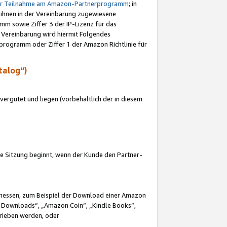
ur Teilnahme am Amazon-Partnerprogramm
; in
 ihnen in der Vereinbarung zugewiesene
m sowie Ziffer 3 der IP-Lizenz für das
 Vereinbarung wird hiermit Folgendes
programm oder Ziffer 1 der Amazon Richtlinie für
talog“)
ergütet und liegen (vorbehaltlich der in diesem
i die Sitzung beginnt, wenn der Kunde den Partner-
Ermessen, zum Beispiel der Download einer Amazon
 Downloads“, „Amazon Coin“, „Kindle Books“,
trieben werden, oder