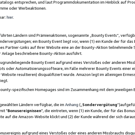
skatalogs entsprechen, und laut Programmdokumentation im Hinblick auf Pr
amme oder Werbeaktionen.
bar:
hier
.
führten Ländern sind Prämienaktionen, sogenannte „Bounty Events“, verfügb
Sondervergütungen; ein Bounty Event liegt vor, wenn (1) ein Kunde der für da
nes Partner-Links auf Ihrer Website eine an der Bounty-Aktion teilnehmende 
er Anlage beschriebene Bounty-Aktion ausführt.
ugrundeliegende Bounty Event aufgrund eines Verstoßes oder anderen Miss
ots oder Automatisierungssoftware, im Falle mehrerer Bounty Events einer e
r Website resultieren) disqualifiziert wurde. Amazon legt im alleinigen Ermess
iegt.
n Bounty-spezifischen Homepages sind im Zusammenhang mit dem jeweiligen
sgewählten Ländern verfügbar, die im
Anhang
(„
Sondervergütung
“)aufgefüh
it "
Bonusereignissen
", die eintreten, wenn (1) ein Kunde, der für das Bon
bsite auf die Amazon-Website klickt und (2) der Kunde während der sich dar
usereignis aufgrund eines Verstoßes oder eines anderen Missbrauchs disqua