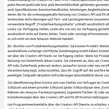
jeden Musterquellcode bzw. jede Musterbibliothek geltenden gesonder
auch Spezifikationen, Benutzerhandbücher, Anleitungen, Begleitmaterial
denen die für die ordnungsgemäße Nutzung von Creators API und PA A
technischen Anforderungen und Test- und Leistungskriterien (zusammen
verwendete Begriff „Produktwerbungsinhalte“ schließt ausdrücklich al
Lizenz zur Verfügung stellen, sowie alle von uns zur Verfügung gestel
ausdrücklich nicht auf Daten, Bilder, Texte oder sonstige Informatione
es sich nicht um eine Amazon-Website handelt.
(b) Abrufen von Produktwerbungsinhalten. Sie können Produkt-Werbein
ausdrückliche vorherige schriftliche Genehmigung erteilt haben, könn
wir über die Creators API Feeds zur Verfügung stellen. Wenn Sie Produk
Nutzung von Datenfeeds dieser Lizenz. Sie erkennen an, dass wir Creat
API oder Datenfeeds jederzeit ändern, auslaufen lassen oder neu veröffe
Verantwortung liegt, sicherzustellen, dass Ihr Zugriff auf die und Ihr
jeweiligen Zeitpunkt aktuellen Anforderungen (einschließlich dieser Liz
Zur Identifizierung Ihres Kontos und zum Stellen von Anfragen an Crea
Schlüssel und einem privaten Schlüssel (jedes Schlüsselpaar eine „Kon
Rahmen des Amazon-Partnerprogramms zugeteilte Partner-ID oder ein
Kontokennungen über den Creators API und PA API Kontoerstellungspro
Um Programmwerbeinhalte über die Creators API Dienste zu erhalten, m