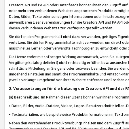
Creators API und PA API oder Datenfeeds können Ihnen den Zugriff auf D
oder mehreren verbundenen Websites angebotenen Produkte ermögliche
Daten, Bilder, Texte oder sonstigen Informationen oder Inhalte zuzugre
anwendbaren Lizenzvereinbarungen für die Creators API und PA API od
diesen verbundenen Websites zur Verfügung gestellt werden.
Sie dürfen den Programminhalt nicht dazu verwenden, geistiges Eigent
verletzen. Sie dürfen Programminhalte nicht verwenden, um direkt ode
maschinelles Lernen oder verwandte Technologien zu entwickeln oder zu
Die Lizenz endet mit sofortiger Wirkung automatisch, wenn Sie zu irg
Vergütungskatalog definiert) nicht rechtzeitig erfüllen bzw. ansonsten
schriftliche Mitteilung an Sie ganz oder teilweise beenden. Sie werden
umgehend einstellen und sämtliche Programminhalte und Amazon-Marke
jeweils verlangt, umgehend von Ihrer Website entfernen und löschen od
2. Voraussetzungen für die Nutzung der Creators API und der P
(a)
Beschreibung
. Im Rahmen dieser Lizenz können wir Ihnen Programmi
• Daten, Bilder, Audio-Dateien, Videos, Logos, Benutzerschnittstellen-
• Textmaterialien, wie beispielsweise Produktinformationen in Textfor
Neben den vorstehenden Produktwerbungsinhalten und dem Zugriff auf 
Zusammenhang mit Creators API und PA API Musterquellcodes und -bibli