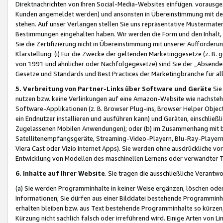
Direktnachrichten von Ihren Social-Media-Websites einfügen. vorausg
Kunden angemeldet werden) und ansonsten in Übereinstimmung mit der
stehen. Auf unser Verlangen stellen Sie uns repräsentative Mustermater
Bestimmungen eingehalten haben. Wir werden die Form und den Inhalt, di
Sie die Zertifizierung nicht in Übereinstimmung mit unserer Aufforderu
Klarstellung: (i) Für die Zwecke der geltenden Marketinggesetze (z. 
von 1991 und ähnlicher oder Nachfolgegesetze) sind Sie der „Absender“ j
Gesetze und Standards und Best Practices der Marketingbranche für 
5. Verbreitung von Partner-Links über Software und Geräte
Sie
nutzen bzw. keine Verlinkungen auf eine Amazon-Website wie nachsteh
Software-Applikationen (z. B. Browser Plug-ins, Browser Helper Objec
ein Endnutzer installieren und ausführen kann) und Geräten, einschlie
Zugelassenen Mobilen Anwendungen); oder (b) im Zusammenhang mit bzw.
Satellitenempfangsgeräte, Streaming-Video-Playern, Blu-Ray-Playern 
Viera Cast oder Vizio Internet Apps). Sie werden ohne ausdrückliche v
Entwicklung von Modellen des maschinellen Lernens oder verwandter 
6. Inhalte auf Ihrer Website
. Sie tragen die ausschließliche Verantwo
(a) Sie werden Programminhalte in keiner Weise ergänzen, löschen oder
Informationen; Sie dürfen aus einer Bilddatei bestehende Programminhal
erhalten bleiben bzw. aus Text bestehende Programminhalte so kürzen, 
Kürzung nicht sachlich falsch oder irreführend wird. Einige Arten von L