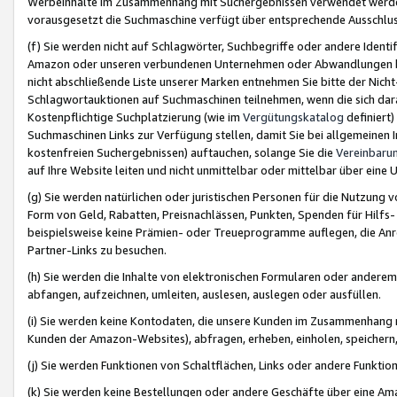
Werbeinhalte im Zusammenhang mit Suchergebnissen verwendet werden,
vorausgesetzt die Suchmaschine verfügt über entsprechende Ausschlu
(f) Sie werden nicht auf Schlagwörter, Suchbegriffe oder andere Ident
Amazon oder unseren verbundenen Unternehmen oder Abwandlungen bzw
nicht abschließende Liste unserer Marken entnehmen Sie bitte der Nich
Schlagwortauktionen auf Suchmaschinen teilnehmen, wenn die sich da
Kostenpflichtige Suchplatzierung (wie im
Vergütungskatalog
definiert
Suchmaschinen Links zur Verfügung stellen, damit Sie bei allgemeinen I
kostenfreien Suchergebnissen) auftauchen, solange Sie die
Vereinbaru
auf Ihre Website leiten und nicht unmittelbar oder mittelbar über eine
(g) Sie werden natürlichen oder juristischen Personen für die Nutzung 
Form von Geld, Rabatten, Preisnachlässen, Punkten, Spenden für Hilfs
beispielsweise keine Prämien- oder Treueprogramme auflegen, die Anrei
Partner-Links zu besuchen.
(h) Sie werden die Inhalte von elektronischen Formularen oder anderem M
abfangen, aufzeichnen, umleiten, auslesen, auslegen oder ausfüllen.
(i) Sie werden keine Kontodaten, die unsere Kunden im Zusammenhang 
Kunden der Amazon-Websites), abfragen, erheben, einholen, speichern,
(j) Sie werden Funktionen von Schaltflächen, Links oder andere Funkti
(k) Sie werden keine Bestellungen oder andere Geschäfte über eine Ama