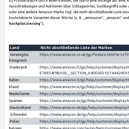
(c) Produktkäufe durch einen Kunden, der durch eine Anzeige auf eine 
Ausschreibungen und Auktionen über Schlagwörter, Suchbegriffe oder 
oder eine andere Amazon-Marke (vgl. die nicht abschließende Liste un
buchstabierte Varianten dieser Wörter (z. B. „ammazon“, „amaozn“ und „
Suchplatzierung
”);
Land
Nicht abschließende Liste der Marken
Vereinigtes
https://www.amazon.co.uk/gp/feature.html?ie=U
Königreich
Frankreich
https://www.amazon.fr/gp/help/customer/displa
E78834F9BA58__SECTION_64DE0ED1D744420E9
Italien
https://www.amazon.it/gp/help/customer/display
Irland
https://www.amazon.ie/gp/help/customer/displa
Niederlande
https://www.amazon.nl/gp/help/customer/display
Spanien
https://www.amazon.es/gp/help/customer/display
Deutschland
https://www.amazon.de/gp/help/customer/displa
Schweden
https://www.amazon.de/gp/help/customer/displa
Polen
https://www.amazon.pl/gp/help/customer/display
Belgien
https://www.amazon.com.be/gp/help/customer/d