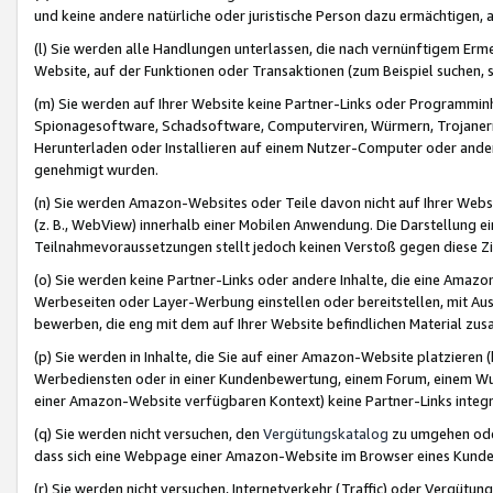
und keine andere natürliche oder juristische Person dazu ermächtigen, a
(l) Sie werden alle Handlungen unterlassen, die nach vernünftigem Erme
Website, auf der Funktionen oder Transaktionen (zum Beispiel suchen, s
(m) Sie werden auf Ihrer Website keine Partner-Links oder Programmin
Spionagesoftware, Schadsoftware, Computerviren, Würmern, Trojaner
Herunterladen oder Installieren auf einem Nutzer-Computer oder ande
genehmigt wurden.
(n) Sie werden Amazon-Websites oder Teile davon nicht auf Ihrer Websi
(z. B., WebView) innerhalb einer Mobilen Anwendung. Die Darstellung ein
Teilnahmevoraussetzungen stellt jedoch keinen Verstoß gegen diese Zif
(o) Sie werden keine Partner-Links oder andere Inhalte, die eine Am
Werbeseiten oder Layer-Werbung einstellen oder bereitstellen, mit Au
bewerben, die eng mit dem auf Ihrer Website befindlichen Material z
(p) Sie werden in Inhalte, die Sie auf einer Amazon-Website platzier
Werbediensten oder in einer Kundenbewertung, einem Forum, einem Wun
einer Amazon-Website verfügbaren Kontext) keine Partner-Links integr
(q) Sie werden nicht versuchen, den
Vergütungskatalog
zu umgehen oder
dass sich eine Webpage einer Amazon-Website im Browser eines Kunden 
(r) Sie werden nicht versuchen, Internetverkehr (Traffic) oder Vergü