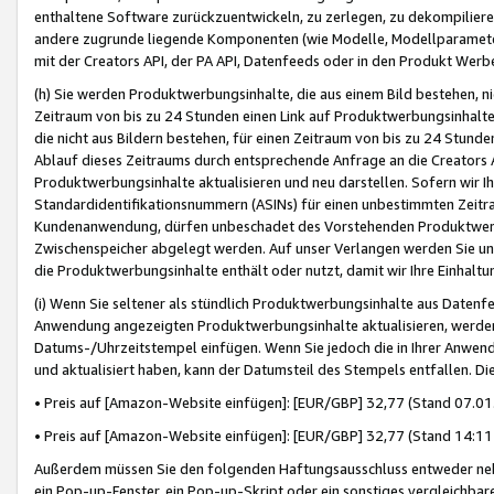
enthaltene Software zurückzuentwickeln, zu zerlegen, zu dekompilier
andere zugrunde liegende Komponenten (wie Modelle, Modellparameter
mit der Creators API, der PA API, Datenfeeds oder in den Produkt Werb
(h) Sie werden Produktwerbungsinhalte, die aus einem Bild bestehen, ni
Zeitraum von bis zu 24 Stunden einen Link auf Produktwerbungsinhalte
die nicht aus Bildern bestehen, für einen Zeitraum von bis zu 24 Stund
Ablauf dieses Zeitraums durch entsprechende Anfrage an die Creators 
Produktwerbungsinhalte aktualisieren und neu darstellen. Sofern wir Ih
Standardidentifikationsnummern (ASINs) für einen unbestimmten Zeitra
Kundenanwendung, dürfen unbeschadet des Vorstehenden Produktwerbu
Zwischenspeicher abgelegt werden. Auf unser Verlangen werden Sie un
die Produktwerbungsinhalte enthält oder nutzt, damit wir Ihre Einhalt
(i) Wenn Sie seltener als stündlich Produktwerbungsinhalte aus Datenfe
Anwendung angezeigten Produktwerbungsinhalte aktualisieren, werden 
Datums-/Uhrzeitstempel einfügen. Wenn Sie jedoch die in Ihrer Anwe
und aktualisiert haben, kann der Datumsteil des Stempels entfallen. Dies
• Preis auf [Amazon-Website einfügen]: [EUR/GBP] 32,77 (Stand 07.01.
• Preis auf [Amazon-Website einfügen]: [EUR/GBP] 32,77 (Stand 14:11 
Außerdem müssen Sie den folgenden Haftungsausschluss entweder neb
ein Pop-up-Fenster, ein Pop-up-Skript oder ein sonstiges vergleichba