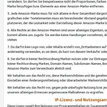
verändern. So dürfen Sie beispielsweise nicht die Proportionen, Farb
Marke hinzufügen bzw. Elemente aus einer Amazon-Marke entfernen.
5. Jede Amazon-Marke muss für sich alleine in ihrer Gesamtheit darge
grafischen oder Textelementen muss ein hinreichender Abstand gegebe
platzieren, der die Lesbarkeit oder Darstellung dieser Amazon-Marke b
6. Alle Rechte an den Amazon-Marken sind unser alleiniges Eigentum, 
kommt alleine uns zugute. Sie werden keine Handlungen vornehmen, 
stehen.
7. Du darfst kein Logo von, oder Inhalte erstellt von,
Drittanbietern au
anderweitig verwenden, es sei denn, du hast von diesem Verkäufer oder
8. Sie dürfen in keiner Rechtsordnung Marken nutzen oder zur Eintragu
keiner Rechtsordnung Marken, Domain-Namen, Subdomain-Namen, Benu
Amazon-Marke zum Verwechseln ähnlich sind.
Wir behalten uns das Recht vor, diese Markenrichtlinien und die gene
Einstellen einer Änderungsmitteilung oder überarbeiteter Markenricht
Wir behalten uns das Recht vor, gegen jede unbefugte Nutzung bzw. jede 
unserem alleinigen Ermessen angemessene Maßnahmen zu ergreifen.
IP-Lizenz- und Nutzungsan
Diese Lizenz regelt Ihre Nutzung von Programminhalten im Zusammen