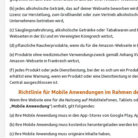
(b) jedes alkoholische Getränk, das auf deiner Webseite beworben wird
Lizenz zur Herstellung, zum Großhandel oder zum Vertrieb alkoholisch
Unternehmens betrieben wird,
(c) Säuglingsnahruhrung, alkoholische Getränke oder Tabakwaren und E
Webseiten in der EU und im Vereinigten Königreich wirbst,
(d) pflanzliche Raucherprodukte, wenn du für die Amazon-Webseite in B
(e) Produkte ohne medizinischen Verwendungszweck gemäß Anhang XVI 
Amazon-Webseite in Frankreich wirbst,
(f) jedes Produkt oder jede Dienstleistung, bei der es sich um ein Prod
erhältst eine Warnung, wenn ein Produkt oder eine Dienstleistung in de
Central ausgeschlossen ist.
Richtlinie für Mobile Anwendungen im Rahmen de
Wenn Ihre Website eine für die Nutzung auf Mobiltelefonen, Tablets 
„
Mobile Anwendung
“) enthält, gilt Folgendes:
(a) Ihre Mobile Anwendung muss in den App-Stores von Google Play, A
(b) Ihre Mobile Anwendung muss kostenlos heruntergeladen werden könn
(c) Ihre Mobile Anwendung muss originäre Inhalte haben,