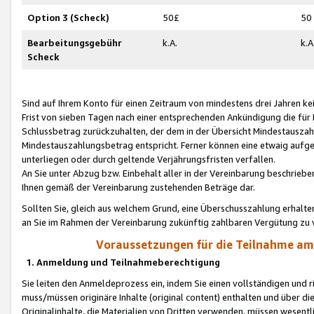
Option 3 (Scheck)
50£
50
Bearbeitungsgebühr
k.A.
k.A
Scheck
Sind auf Ihrem Konto für einen Zeitraum von mindestens drei Jahren kein
Frist von sieben Tagen nach einer entsprechenden Ankündigung die für
Schlussbetrag zurückzuhalten, der dem in der Übersicht Mindestausz
Mindestauszahlungsbetrag entspricht. Ferner können eine etwaig aufg
unterliegen oder durch geltende Verjährungsfristen verfallen.
An Sie unter Abzug bzw. Einbehalt aller in der Vereinbarung beschrieb
Ihnen gemäß der Vereinbarung zustehenden Beträge dar.
Sollten Sie, gleich aus welchem Grund, eine Überschusszahlung erhalte
an Sie im Rahmen der Vereinbarung zukünftig zahlbaren Vergütung zu 
Voraussetzungen für die Teilnahme a
1. Anmeldung und Teilnahmeberechtigung
Sie leiten den Anmeldeprozess ein, indem Sie einen vollständigen und 
muss/müssen originäre Inhalte (original content) enthalten und über d
Originalinhalte, die Materialien von Dritten verwenden, müssen wese