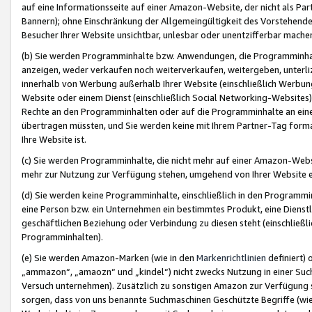
auf eine Informationsseite auf einer Amazon-Website, der nicht als Part
Bannern); ohne Einschränkung der Allgemeingültigkeit des Vorstehende
Besucher Ihrer Website unsichtbar, unlesbar oder unentzifferbar mache
(b) Sie werden Programminhalte bzw. Anwendungen, die Programminhalt
anzeigen, weder verkaufen noch weiterverkaufen, weitergeben, unterli
innerhalb von Werbung außerhalb Ihrer Website (einschließlich Werbun
Website oder einem Dienst (einschließlich Social Networking-Website
Rechte an den Programminhalten oder auf die Programminhalte an eine a
übertragen müssten, und Sie werden keine mit Ihrem Partner-Tag formati
Ihre Website ist.
(c) Sie werden Programminhalte, die nicht mehr auf einer Amazon-Websit
mehr zur Nutzung zur Verfügung stehen, umgehend von Ihrer Website e
(d) Sie werden keine Programminhalte, einschließlich in den Programmin
eine Person bzw. ein Unternehmen ein bestimmtes Produkt, eine Dienstle
geschäftlichen Beziehung oder Verbindung zu diesen steht (einschließli
Programminhalten).
(e) Sie werden Amazon-Marken (wie in den
Markenrichtlinien
definiert) 
„ammazon“, „amaozn“ und „kindel“) nicht zwecks Nutzung in einer Suc
Versuch unternehmen). Zusätzlich zu sonstigen Amazon zur Verfügung 
sorgen, dass von uns benannte Suchmaschinen Geschützte Begriffe (wie 