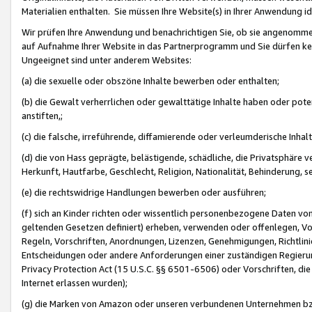
Materialien enthalten. Sie müssen Ihre Website(s) in Ihrer Anwendung ide
Wir prüfen Ihre Anwendung und benachrichtigen Sie, ob sie angenommen
auf Aufnahme Ihrer Website in das Partnerprogramm und Sie dürfen kei
Ungeeignet sind unter anderem Websites:
(a) die sexuelle oder obszöne Inhalte bewerben oder enthalten;
(b) die Gewalt verherrlichen oder gewalttätige Inhalte haben oder pot
anstiften,;
(c) die falsche, irreführende, diffamierende oder verleumderische Inha
(d) die von Hass geprägte, belästigende, schädliche, die Privatsphäre v
Herkunft, Hautfarbe, Geschlecht, Religion, Nationalität, Behinderung, 
(e) die rechtswidrige Handlungen bewerben oder ausführen;
(f) sich an Kinder richten oder wissentlich personenbezogene Daten vo
geltenden Gesetzen definiert) erheben, verwenden oder offenlegen, Vo
Regeln, Vorschriften, Anordnungen, Lizenzen, Genehmigungen, Richtlini
Entscheidungen oder andere Anforderungen einer zuständigen Regierung
Privacy Protection Act (15 U.S.C. §§ 6501-6506) oder Vorschriften, di
Internet erlassen wurden);
(g) die Marken von Amazon oder unseren verbundenen Unternehmen b