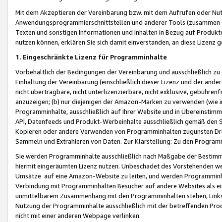
Mit dem Akzeptieren der Vereinbarung bzw. mit dem Aufrufen oder Nutz
Anwendungsprogrammierschnittstellen und anderer Tools (zusammen die
Texten und sonstigen Informationen und Inhalten in Bezug auf Produkte
nutzen können, erklären Sie sich damit einverstanden, an diese Lizenz 
1. Eingeschränkte Lizenz für Programminhalte
Vorbehaltlich der Bedingungen der Vereinbarung und ausschließlich z
Einhaltung der Vereinbarung (einschließlich dieser Lizenz und der ande
nicht übertragbare, nicht unterlizenzierbare, nicht exklusive, gebühren
anzuzeigen; (b) nur diejenigen der Amazon-Marken zu verwenden (wie in 
Programminhalte, ausschließlich auf Ihrer Website und in Übereinstimmu
API, Datenfeeds und Produkt-Werbeinhalte ausschließlich gemäß den Spe
Kopieren oder andere Verwenden von Programminhalten zugunsten Dri
Sammeln und Extrahieren von Daten. Zur Klarstellung: Zu den Program
Sie werden Programminhalte ausschließlich nach Maßgabe der Besti
hiermit eingeräumten Lizenz nutzen. Unbeschadet des Vorstehenden we
Umsätze auf eine Amazon-Website zu leiten, und werden Programminhal
Verbindung mit Programminhalten Besucher auf andere Websites als ein
unmittelbarem Zusammenhang mit den Programminhalten stehen, Links z
Nutzung der Programminhalte ausschließlich mit der betreffenden Pr
nicht mit einer anderen Webpage verlinken.