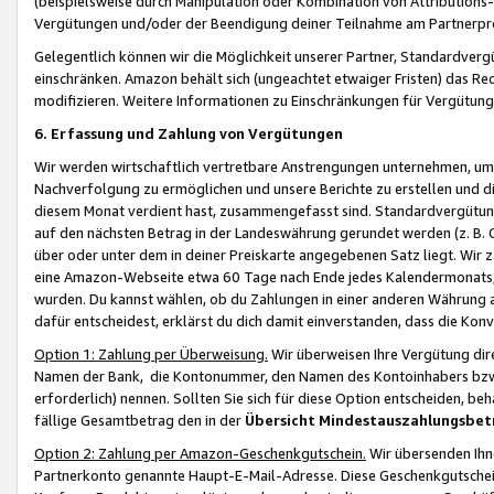
(beispielsweise durch Manipulation oder Kombination von Attributions-
Vergütungen und/oder der Beendigung deiner Teilnahme am Partnerp
Gelegentlich können wir die Möglichkeit unserer Partner, Standardv
einschränken. Amazon behält sich (ungeachtet etwaiger Fristen) das Re
modifizieren. Weitere Informationen zu Einschränkungen für Vergütung
6. Erfassung und Zahlung von Vergütungen
Wir werden wirtschaftlich vertretbare Anstrengungen unternehmen, um 
Nachverfolgung zu ermöglichen und unsere Berichte zu erstellen und di
diesem Monat verdient hast, zusammengefasst sind. Standardvergütung
auf den nächsten Betrag in der Landeswährung gerundet werden (z. B. C
über oder unter dem in deiner Preiskarte angegebenen Satz liegt. Wir
eine Amazon-Webseite etwa 60 Tage nach Ende jedes Kalendermonats, i
wurden. Du kannst wählen, ob du Zahlungen in einer anderen Währung
dafür entscheidest, erklärst du dich damit einverstanden, dass die K
Option 1: Zahlung per Überweisung.
Wir überweisen Ihre Vergütung dir
Namen der Bank, die Kontonummer, den Namen des Kontoinhabers bzw. a
erforderlich) nennen. Sollten Sie sich für diese Option entscheiden, be
fällige Gesamtbetrag den in der
Übersicht Mindestauszahlungsbet
Option 2: Zahlung per Amazon-Geschenkgutschein.
Wir übersenden Ihne
Partnerkonto genannte Haupt-E-Mail-Adresse. Diese Geschenkgutschei