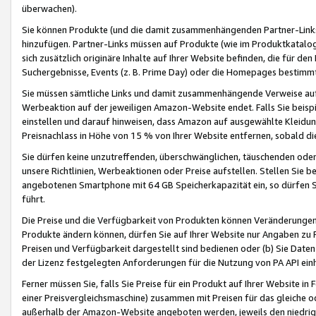
überwachen).
Sie können Produkte (und die damit zusammenhängenden Partner-Links)
hinzufügen. Partner-Links müssen auf Produkte (wie im Produktkatalog de
sich zusätzlich originäre Inhalte auf Ihrer Website befinden, die für 
Suchergebnisse, Events (z. B. Prime Day) oder die Homepages bestimmte
Sie müssen sämtliche Links und damit zusammenhängende Verweise auf z
Werbeaktion auf der jeweiligen Amazon-Website endet. Falls Sie beisp
einstellen und darauf hinweisen, dass Amazon auf ausgewählte Kleidun
Preisnachlass in Höhe von 15 % von Ihrer Website entfernen, sobald di
Sie dürfen keine unzutreffenden, überschwänglichen, täuschenden od
unsere Richtlinien, Werbeaktionen oder Preise aufstellen. Stellen Sie 
angebotenen Smartphone mit 64 GB Speicherkapazität ein, so dürfen S
führt.
Die Preise und die Verfügbarkeit von Produkten können Veränderungen 
Produkte ändern können, dürfen Sie auf Ihrer Website nur Angaben zu P
Preisen und Verfügbarkeit dargestellt sind bedienen oder (b) Sie Daten
der Lizenz festgelegten Anforderungen für die Nutzung von PA API einh
Ferner müssen Sie, falls Sie Preise für ein Produkt auf Ihrer Website in 
einer Preisvergleichsmaschine) zusammen mit Preisen für das gleiche o
außerhalb der Amazon-Website angeboten werden, jeweils den niedrigst