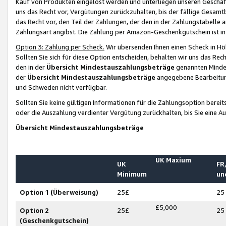
Kauf von Produkten eingelöst werden und unterliegen unseren Geschäf
uns das Recht vor, Vergütungen zurückzuhalten, bis der fällige Gesamt
das Recht vor, den Teil der Zahlungen, der den in der Zahlungstabelle 
Zahlungsart angibst. Die Zahlung per Amazon-Geschenkgutschein ist in
Option 3: Zahlung per Scheck.
Wir übersenden Ihnen einen Scheck in Höh
Sollten Sie sich für diese Option entscheiden, behalten wir uns das Rec
den in der
Übersicht Mindestauszahlungsbeträge
genannten Mindest
der
Übersicht Mindestauszahlungsbeträge
angegebene Bearbeitung
und Schweden nicht verfügbar.
Sollten Sie keine gültigen Informationen für die Zahlungsoption bereit
oder die Auszahlung verdienter Vergütung zurückhalten, bis Sie eine A
Übersicht Mindestauszahlungsbeträge
UK Maxium
UK
FR,
Minimum
un
Option 1 (Überweisung)
25£
25
£5,000
Option 2
25£
25
(Geschenkgutschein)