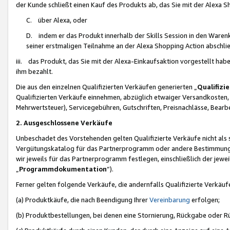
der Kunde schließt einen Kauf des Produkts ab, das Sie mit der Alexa 
C. über Alexa, oder
D. indem er das Produkt innerhalb der Skills Session in den Waren
seiner erstmaligen Teilnahme an der Alexa Shopping Action abschlie
iii. das Produkt, das Sie mit der Alexa-Einkaufsaktion vorgestellt ha
ihm bezahlt.
Die aus den einzelnen Qualifizierten Verkäufen generierten „
Qualifizi
Qualifizierten Verkäufe einnehmen, abzüglich etwaiger Versandkosten
Mehrwertsteuer), Servicegebühren, Gutschriften, Preisnachlässe, Bear
2. Ausgeschlossene Verkäufe
Unbeschadet des Vorstehenden gelten Qualifizierte Verkäufe nicht als
Vergütungskatalog für das Partnerprogramm oder andere Bestimmungen,
wir jeweils für das Partnerprogramm festlegen, einschließlich der jewe
„
Programmdokumentation
“).
Ferner gelten folgende Verkäufe, die andernfalls Qualifizierte Verkä
(a) Produktkäufe, die nach Beendigung Ihrer
Vereinbarung
erfolgen;
(b) Produktbestellungen, bei denen eine Stornierung, Rückgabe oder R