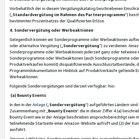
Vorbehaltlich der in diesem Vergütungskatalog beschriebenen Einschr
(„
Standardvergütung im Rahmen des Partnerprogramms
“) besc
bestimmten Prozentsatzes der Qualifizierten Erlöse.
4. Sondervergütung oder Werbeaktionen
Gelegentlich können wir Sonderprogramme oder Werbeaktionen auflegen,
oder alternative Vergütung („
Sondervergütung
”) zu verdienen. Amazo
Sonderprogramme oder Werbeaktionen jederzeit ganz oder teilweise einz
Sonderprogramme oder Werbeaktionen (auch Sonderprogramme oder We
Produktverkäufen kommt) disqualifizierende Ausschlusstatbestände, di
Programmdokumentation im Hinblick auf Produktverkäufe geltende E
Werbeaktionen.
Folgende Sondervergütungen sind derzeit verfügbar:
hier
.
(a) Bounty Events
In den in der
Anlage
(„
Sondervergütung
“) aufgeführten Ländern sind
Zusammenhang mit „
Bounty Events
“ die in dieser Ziffer 4 (a) besch
Bounty Event wie in der Anlage beschrieben anspruchsberechtigt sein mu
teilnehmende Startseite einer Amazon-Website aufruft und (2) der Kun
ausführt.
Amazon zahlt keine Sondervergütung, wenn das zugrundeliegende Boun