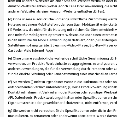
nicht mit anderen Websites als einer Amazon-Website verlinken oder i
Amazon-Website lenken (wobei jedoch Teile Ihrer Anwendung, die nich
anderen Websites als einer Amazon-Website enthalten dürfen).
(d) Ohne unsere ausdrückliche vorherige schriftliche Zustimmung werd
Nutzung mit einem Mobiltelefon oder sonstigen Mobilgerät entwickelt
(1) Websites, die nicht für die Nutzung mit solchen Geräten entwickelt
eine nicht für Mobilgeräte optimierte Website, die über einen Interne
in den
Richtlinie für Mobile Anwendungen
definiert, oder (3) Beistellge
Satellitenempfangsgeräte, Streaming-Video-Player, Blu-Ray-Player ode
Cast oder Vizio Internet-Apps).
(e) Ohne unsere ausdrückliche vorherige schriftliche Genehmigung dürfe
verwenden, um Produkt-Werbeinhalte zu aggregieren, zu analysieren, 
anderen Anwendungen, die für die Verwendung durch Personen oder Or
für die direkte Schulung oder Feinabstimmung eines maschinellen Lern
(f) Sie werden (i) nicht in irgendeiner Weise in die Funktionalität ode
entsprechenden Versuch unternehmen; (ii) keine Produktwerbungsinha
Kontaktaufnahme mit Verkäufern oder Kunden oder sonstiger Werbeaktiv
API, Datenfeeds, Produktwerbungsinhalten oder Spezifikationen erschei
Eigentumsrechte oder gewerblicher Schutzrechte, nicht entfernen, verd
(g) Sie werden nicht versuchen, (i) die Spezifikationen oder die in de
manipulieren, zu reparieren oder anderweitig abgeleitete Werke davon z