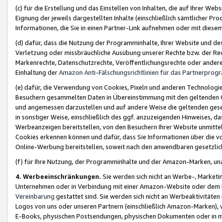
(c) für die Erstellung und das Einstellen von Inhalten, die auf Ihrer We
Eignung der jeweils dargestellten Inhalte (einschließlich sämtlicher 
Informationen, die Sie in einen Partner-Link aufnehmen oder mit diese
(d) dafür, dass die Nutzung der Programminhalte, Ihrer Website und des 
Verletzung oder missbräuchliche Ausübung unserer Rechte bzw. der Recht
Markenrechte, Datenschutzrechte, Veröffentlichungsrechte oder anderer
Einhaltung der
Amazon Anti-Fälschungsrichtlinien für das Partnerpro
(e) dafür, die Verwendung von Cookies, Pixeln und anderen Technologien
Besuchern gesammelten Daten in Übereinstimmung mit den geltenden Ge
und angemessen darzustellen und auf andere Weise die geltenden geset
in sonstiger Weise, einschließlich des ggf. anzuzeigenden Hinweises, d
Werbeanzeigen bereitstellen, von den Besuchern Ihrer Website unmitte
Cookies erkennen können und dafür, dass Sie Informationen über die v
Online-Werbung bereitstellen, soweit nach den anwendbaren gesetzlic
(f) für Ihre Nutzung, der Programminhalte und der Amazon-Marken, u
4. Werbeeinschränkungen.
Sie werden sich nicht an Werbe-, Market
Unternehmen oder in Verbindung mit einer Amazon-Website oder dem Pa
Vereinbarung
gestattet sind. Sie werden sich nicht an Werbeaktivitäten
Logos von uns oder unseren Partnern (einschließlich Amazon-Marken), 
E-Books, physischen Postsendungen, physischen Dokumenten oder in 