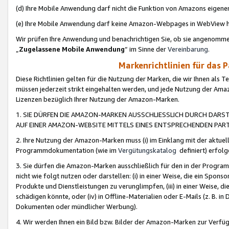
(d) Ihre Mobile Anwendung darf nicht die Funktion von Amazons eige
(e) Ihre Mobile Anwendung darf keine Amazon-Webpages in WebView 
Wir prüfen Ihre Anwendung und benachrichtigen Sie, ob sie angenomm
„
Zugelassene Mobile Anwendung
“ im Sinne der
Vereinbarung
.
Markenrichtlinien für das 
Diese Richtlinien gelten für die Nutzung der Marken, die wir Ihnen als 
müssen jederzeit strikt eingehalten werden, und jede Nutzung der Ama
Lizenzen bezüglich Ihrer Nutzung der Amazon-Marken.
1. SIE DÜRFEN DIE AMAZON-MARKEN AUSSCHLIESSLICH DURCH DARS
AUF EINER AMAZON-WEBSITE MITTELS EINES ENTSPRECHENDEN PART
2. Ihre Nutzung der Amazon-Marken muss (i) im Einklang mit der aktuells
Programmdokumentation (wie im
Vergütungskatalog
definiert) erfolg
3. Sie dürfen die Amazon-Marken ausschließlich für den in der Progr
nicht wie folgt nutzen oder darstellen: (i) in einer Weise, die ein Spo
Produkte und Dienstleistungen zu verunglimpfen, (iii) in einer Weise
schädigen könnte, oder (iv) in Offline-Materialien oder E-Mails (z. B.
Dokumenten oder mündlicher Werbung).
4. Wir werden Ihnen ein Bild bzw. Bilder der Amazon-Marken zur Verfüg