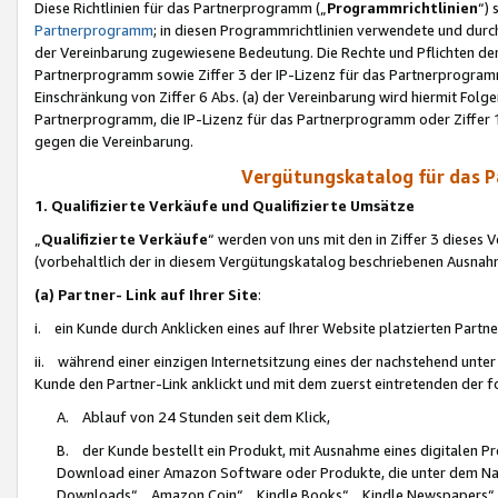
Diese Richtlinien für das Partnerprogramm („
Programmrichtlinien
“)
Partnerprogramm
; in diesen Programmrichtlinien verwendete und durch
der Vereinbarung zugewiesene Bedeutung. Die Rechte und Pflichten de
Partnerprogramm sowie Ziffer 3 der IP-Lizenz für das Partnerprogram
Einschränkung von Ziffer 6 Abs. (a) der Vereinbarung wird hiermit Fol
Partnerprogramm, die IP-Lizenz für das Partnerprogramm oder Ziffer 1
gegen die Vereinbarung.
Vergütungskatalog für das 
1. Qualifizierte Verkäufe und Qualifizierte Umsätze
„
Qualifizierte Verkäufe
“ werden von uns mit den in Ziffer 3 diese
(vorbehaltlich der in diesem Vergütungskatalog beschriebenen Ausnah
(a) Partner- Link auf Ihrer Site
:
i. ein Kunde durch Anklicken eines auf Ihrer Website platzierten Part
ii. während einer einzigen Internetsitzung eines der nachstehend unter (i)
Kunde den Partner-Link anklickt und mit dem zuerst eintretenden der f
A. Ablauf von 24 Stunden seit dem Klick,
B. der Kunde bestellt ein Produkt, mit Ausnahme eines digitalen P
Download einer Amazon Software oder Produkte, die unter dem N
Downloads“, „Amazon Coin“, „Kindle Books“, „Kindle Newspapers“, „