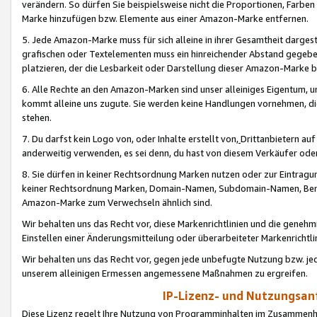
verändern. So dürfen Sie beispielsweise nicht die Proportionen, Farb
Marke hinzufügen bzw. Elemente aus einer Amazon-Marke entfernen.
5. Jede Amazon-Marke muss für sich alleine in ihrer Gesamtheit darge
grafischen oder Textelementen muss ein hinreichender Abstand gegebe
platzieren, der die Lesbarkeit oder Darstellung dieser Amazon-Marke b
6. Alle Rechte an den Amazon-Marken sind unser alleiniges Eigentum, 
kommt alleine uns zugute. Sie werden keine Handlungen vornehmen, 
stehen.
7. Du darfst kein Logo von, oder Inhalte erstellt von,
Drittanbietern au
anderweitig verwenden, es sei denn, du hast von diesem Verkäufer oder
8. Sie dürfen in keiner Rechtsordnung Marken nutzen oder zur Eintragu
keiner Rechtsordnung Marken, Domain-Namen, Subdomain-Namen, Benu
Amazon-Marke zum Verwechseln ähnlich sind.
Wir behalten uns das Recht vor, diese Markenrichtlinien und die gene
Einstellen einer Änderungsmitteilung oder überarbeiteter Markenricht
Wir behalten uns das Recht vor, gegen jede unbefugte Nutzung bzw. jede 
unserem alleinigen Ermessen angemessene Maßnahmen zu ergreifen.
IP-Lizenz- und Nutzungsan
Diese Lizenz regelt Ihre Nutzung von Programminhalten im Zusammen