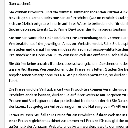
überwachen).
Sie können Produkte (und die damit zusammenhängenden Partner-Links)
hinzufügen. Partner-Links müssen auf Produkte (wie im Produktkatalog de
sich zusätzlich originäre Inhalte auf Ihrer Website befinden, die für 
Suchergebnisse, Events (z. B. Prime Day) oder die Homepages bestimmte
Sie müssen sämtliche Links und damit zusammenhängende Verweise auf z
Werbeaktion auf der jeweiligen Amazon-Website endet. Falls Sie beisp
einstellen und darauf hinweisen, dass Amazon auf ausgewählte Kleidun
Preisnachlass in Höhe von 15 % von Ihrer Website entfernen, sobald di
Sie dürfen keine unzutreffenden, überschwänglichen, täuschenden od
unsere Richtlinien, Werbeaktionen oder Preise aufstellen. Stellen Sie 
angebotenen Smartphone mit 64 GB Speicherkapazität ein, so dürfen S
führt.
Die Preise und die Verfügbarkeit von Produkten können Veränderungen 
Produkte ändern können, dürfen Sie auf Ihrer Website nur Angaben zu P
Preisen und Verfügbarkeit dargestellt sind bedienen oder (b) Sie Daten
der Lizenz festgelegten Anforderungen für die Nutzung von PA API einh
Ferner müssen Sie, falls Sie Preise für ein Produkt auf Ihrer Website in 
einer Preisvergleichsmaschine) zusammen mit Preisen für das gleiche o
außerhalb der Amazon-Website angeboten werden, jeweils den niedrigst