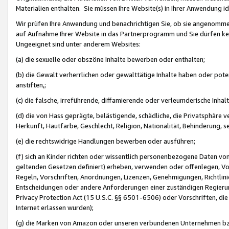
Materialien enthalten. Sie müssen Ihre Website(s) in Ihrer Anwendung ide
Wir prüfen Ihre Anwendung und benachrichtigen Sie, ob sie angenommen
auf Aufnahme Ihrer Website in das Partnerprogramm und Sie dürfen kei
Ungeeignet sind unter anderem Websites:
(a) die sexuelle oder obszöne Inhalte bewerben oder enthalten;
(b) die Gewalt verherrlichen oder gewalttätige Inhalte haben oder pot
anstiften,;
(c) die falsche, irreführende, diffamierende oder verleumderische Inha
(d) die von Hass geprägte, belästigende, schädliche, die Privatsphäre v
Herkunft, Hautfarbe, Geschlecht, Religion, Nationalität, Behinderung, 
(e) die rechtswidrige Handlungen bewerben oder ausführen;
(f) sich an Kinder richten oder wissentlich personenbezogene Daten vo
geltenden Gesetzen definiert) erheben, verwenden oder offenlegen, Vo
Regeln, Vorschriften, Anordnungen, Lizenzen, Genehmigungen, Richtlini
Entscheidungen oder andere Anforderungen einer zuständigen Regierung
Privacy Protection Act (15 U.S.C. §§ 6501-6506) oder Vorschriften, di
Internet erlassen wurden);
(g) die Marken von Amazon oder unseren verbundenen Unternehmen b