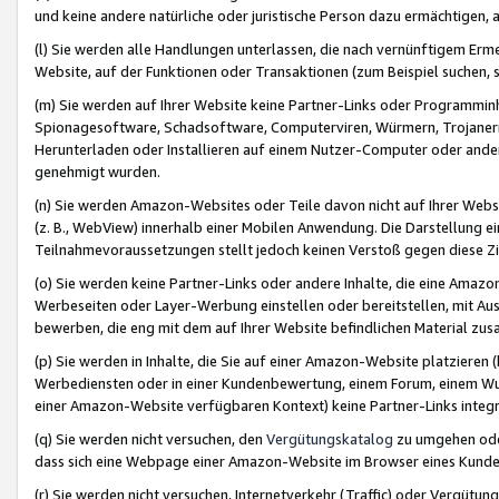
und keine andere natürliche oder juristische Person dazu ermächtigen, a
(l) Sie werden alle Handlungen unterlassen, die nach vernünftigem Erme
Website, auf der Funktionen oder Transaktionen (zum Beispiel suchen, s
(m) Sie werden auf Ihrer Website keine Partner-Links oder Programmin
Spionagesoftware, Schadsoftware, Computerviren, Würmern, Trojaner
Herunterladen oder Installieren auf einem Nutzer-Computer oder ande
genehmigt wurden.
(n) Sie werden Amazon-Websites oder Teile davon nicht auf Ihrer Websi
(z. B., WebView) innerhalb einer Mobilen Anwendung. Die Darstellung ein
Teilnahmevoraussetzungen stellt jedoch keinen Verstoß gegen diese Zif
(o) Sie werden keine Partner-Links oder andere Inhalte, die eine Am
Werbeseiten oder Layer-Werbung einstellen oder bereitstellen, mit Au
bewerben, die eng mit dem auf Ihrer Website befindlichen Material z
(p) Sie werden in Inhalte, die Sie auf einer Amazon-Website platzier
Werbediensten oder in einer Kundenbewertung, einem Forum, einem Wun
einer Amazon-Website verfügbaren Kontext) keine Partner-Links integr
(q) Sie werden nicht versuchen, den
Vergütungskatalog
zu umgehen oder
dass sich eine Webpage einer Amazon-Website im Browser eines Kunden 
(r) Sie werden nicht versuchen, Internetverkehr (Traffic) oder Vergü