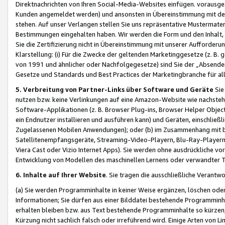
Direktnachrichten von Ihren Social-Media-Websites einfügen. vorausg
Kunden angemeldet werden) und ansonsten in Übereinstimmung mit der
stehen. Auf unser Verlangen stellen Sie uns repräsentative Mustermater
Bestimmungen eingehalten haben. Wir werden die Form und den Inhalt, di
Sie die Zertifizierung nicht in Übereinstimmung mit unserer Aufforderu
Klarstellung: (i) Für die Zwecke der geltenden Marketinggesetze (z. 
von 1991 und ähnlicher oder Nachfolgegesetze) sind Sie der „Absender“ j
Gesetze und Standards und Best Practices der Marketingbranche für 
5. Verbreitung von Partner-Links über Software und Geräte
Sie
nutzen bzw. keine Verlinkungen auf eine Amazon-Website wie nachsteh
Software-Applikationen (z. B. Browser Plug-ins, Browser Helper Objec
ein Endnutzer installieren und ausführen kann) und Geräten, einschlie
Zugelassenen Mobilen Anwendungen); oder (b) im Zusammenhang mit bzw.
Satellitenempfangsgeräte, Streaming-Video-Playern, Blu-Ray-Playern 
Viera Cast oder Vizio Internet Apps). Sie werden ohne ausdrückliche v
Entwicklung von Modellen des maschinellen Lernens oder verwandter 
6. Inhalte auf Ihrer Website
. Sie tragen die ausschließliche Verantwo
(a) Sie werden Programminhalte in keiner Weise ergänzen, löschen oder
Informationen; Sie dürfen aus einer Bilddatei bestehende Programminhal
erhalten bleiben bzw. aus Text bestehende Programminhalte so kürzen, 
Kürzung nicht sachlich falsch oder irreführend wird. Einige Arten von L