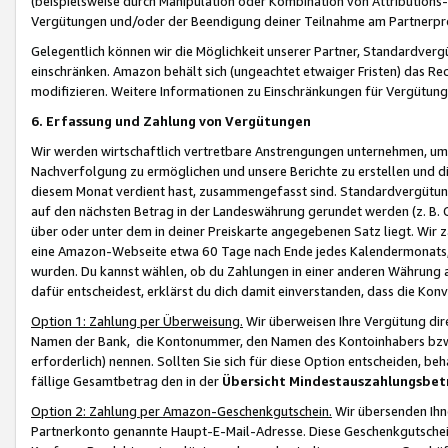
(beispielsweise durch Manipulation oder Kombination von Attributions-
Vergütungen und/oder der Beendigung deiner Teilnahme am Partnerp
Gelegentlich können wir die Möglichkeit unserer Partner, Standardv
einschränken. Amazon behält sich (ungeachtet etwaiger Fristen) das Re
modifizieren. Weitere Informationen zu Einschränkungen für Vergütung
6. Erfassung und Zahlung von Vergütungen
Wir werden wirtschaftlich vertretbare Anstrengungen unternehmen, um 
Nachverfolgung zu ermöglichen und unsere Berichte zu erstellen und di
diesem Monat verdient hast, zusammengefasst sind. Standardvergütung
auf den nächsten Betrag in der Landeswährung gerundet werden (z. B. C
über oder unter dem in deiner Preiskarte angegebenen Satz liegt. Wir
eine Amazon-Webseite etwa 60 Tage nach Ende jedes Kalendermonats, i
wurden. Du kannst wählen, ob du Zahlungen in einer anderen Währung
dafür entscheidest, erklärst du dich damit einverstanden, dass die K
Option 1: Zahlung per Überweisung.
Wir überweisen Ihre Vergütung dir
Namen der Bank, die Kontonummer, den Namen des Kontoinhabers bzw. a
erforderlich) nennen. Sollten Sie sich für diese Option entscheiden, be
fällige Gesamtbetrag den in der
Übersicht Mindestauszahlungsbet
Option 2: Zahlung per Amazon-Geschenkgutschein.
Wir übersenden Ihne
Partnerkonto genannte Haupt-E-Mail-Adresse. Diese Geschenkgutschei