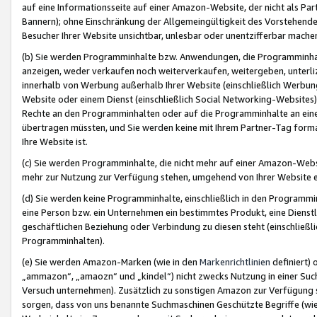
auf eine Informationsseite auf einer Amazon-Website, der nicht als Part
Bannern); ohne Einschränkung der Allgemeingültigkeit des Vorstehende
Besucher Ihrer Website unsichtbar, unlesbar oder unentzifferbar mache
(b) Sie werden Programminhalte bzw. Anwendungen, die Programminhalt
anzeigen, weder verkaufen noch weiterverkaufen, weitergeben, unterli
innerhalb von Werbung außerhalb Ihrer Website (einschließlich Werbun
Website oder einem Dienst (einschließlich Social Networking-Website
Rechte an den Programminhalten oder auf die Programminhalte an eine a
übertragen müssten, und Sie werden keine mit Ihrem Partner-Tag formati
Ihre Website ist.
(c) Sie werden Programminhalte, die nicht mehr auf einer Amazon-Websit
mehr zur Nutzung zur Verfügung stehen, umgehend von Ihrer Website e
(d) Sie werden keine Programminhalte, einschließlich in den Programmin
eine Person bzw. ein Unternehmen ein bestimmtes Produkt, eine Dienstle
geschäftlichen Beziehung oder Verbindung zu diesen steht (einschließli
Programminhalten).
(e) Sie werden Amazon-Marken (wie in den
Markenrichtlinien
definiert) 
„ammazon“, „amaozn“ und „kindel“) nicht zwecks Nutzung in einer Suc
Versuch unternehmen). Zusätzlich zu sonstigen Amazon zur Verfügung 
sorgen, dass von uns benannte Suchmaschinen Geschützte Begriffe (wie 