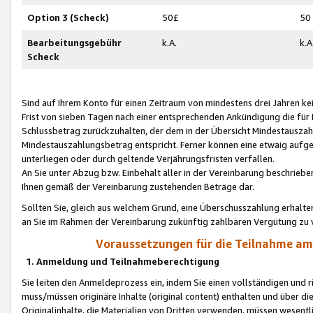
Option 3 (Scheck)
50£
50
Bearbeitungsgebühr
k.A.
k.A
Scheck
Sind auf Ihrem Konto für einen Zeitraum von mindestens drei Jahren kein
Frist von sieben Tagen nach einer entsprechenden Ankündigung die für
Schlussbetrag zurückzuhalten, der dem in der Übersicht Mindestausz
Mindestauszahlungsbetrag entspricht. Ferner können eine etwaig aufg
unterliegen oder durch geltende Verjährungsfristen verfallen.
An Sie unter Abzug bzw. Einbehalt aller in der Vereinbarung beschrieb
Ihnen gemäß der Vereinbarung zustehenden Beträge dar.
Sollten Sie, gleich aus welchem Grund, eine Überschusszahlung erhalte
an Sie im Rahmen der Vereinbarung zukünftig zahlbaren Vergütung zu 
Voraussetzungen für die Teilnahme a
1. Anmeldung und Teilnahmeberechtigung
Sie leiten den Anmeldeprozess ein, indem Sie einen vollständigen und 
muss/müssen originäre Inhalte (original content) enthalten und über d
Originalinhalte, die Materialien von Dritten verwenden, müssen wese