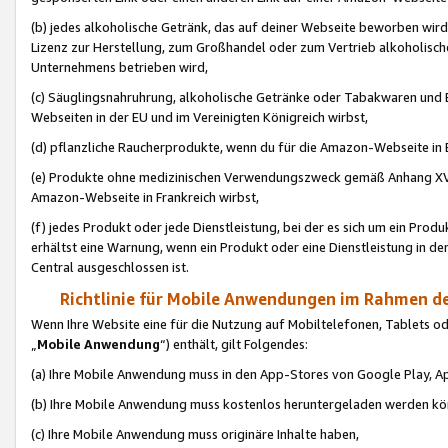
(b) jedes alkoholische Getränk, das auf deiner Webseite beworben wird
Lizenz zur Herstellung, zum Großhandel oder zum Vertrieb alkoholisch
Unternehmens betrieben wird,
(c) Säuglingsnahruhrung, alkoholische Getränke oder Tabakwaren und E
Webseiten in der EU und im Vereinigten Königreich wirbst,
(d) pflanzliche Raucherprodukte, wenn du für die Amazon-Webseite in B
(e) Produkte ohne medizinischen Verwendungszweck gemäß Anhang XVI 
Amazon-Webseite in Frankreich wirbst,
(f) jedes Produkt oder jede Dienstleistung, bei der es sich um ein Prod
erhältst eine Warnung, wenn ein Produkt oder eine Dienstleistung in de
Central ausgeschlossen ist.
Richtlinie für Mobile Anwendungen im Rahmen de
Wenn Ihre Website eine für die Nutzung auf Mobiltelefonen, Tablets 
„
Mobile Anwendung
“) enthält, gilt Folgendes:
(a) Ihre Mobile Anwendung muss in den App-Stores von Google Play, A
(b) Ihre Mobile Anwendung muss kostenlos heruntergeladen werden könn
(c) Ihre Mobile Anwendung muss originäre Inhalte haben,