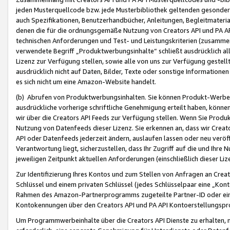
jeden Musterquellcode bzw. jede Musterbibliothek geltenden gesonder
auch Spezifikationen, Benutzerhandbücher, Anleitungen, Begleitmaterial
denen die für die ordnungsgemäße Nutzung von Creators API und PA A
technischen Anforderungen und Test- und Leistungskriterien (zusammen
verwendete Begriff „Produktwerbungsinhalte“ schließt ausdrücklich al
Lizenz zur Verfügung stellen, sowie alle von uns zur Verfügung gestel
ausdrücklich nicht auf Daten, Bilder, Texte oder sonstige Informatione
es sich nicht um eine Amazon-Website handelt.
(b) Abrufen von Produktwerbungsinhalten. Sie können Produkt-Werbein
ausdrückliche vorherige schriftliche Genehmigung erteilt haben, könn
wir über die Creators API Feeds zur Verfügung stellen. Wenn Sie Produk
Nutzung von Datenfeeds dieser Lizenz. Sie erkennen an, dass wir Creat
API oder Datenfeeds jederzeit ändern, auslaufen lassen oder neu veröffe
Verantwortung liegt, sicherzustellen, dass Ihr Zugriff auf die und Ihr
jeweiligen Zeitpunkt aktuellen Anforderungen (einschließlich dieser Liz
Zur Identifizierung Ihres Kontos und zum Stellen von Anfragen an Crea
Schlüssel und einem privaten Schlüssel (jedes Schlüsselpaar eine „Kon
Rahmen des Amazon-Partnerprogramms zugeteilte Partner-ID oder ein
Kontokennungen über den Creators API und PA API Kontoerstellungspro
Um Programmwerbeinhalte über die Creators API Dienste zu erhalten, m