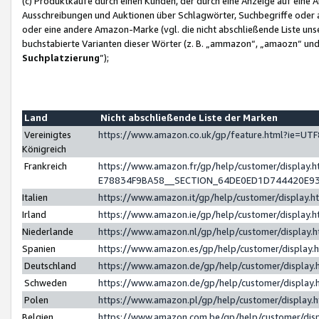
(c) Produktkäufe durch einen Kunden, der durch eine Anzeige auf eine 
Ausschreibungen und Auktionen über Schlagwörter, Suchbegriffe oder 
oder eine andere Amazon-Marke (vgl. die nicht abschließende Liste un
buchstabierte Varianten dieser Wörter (z. B. „ammazon“, „amaozn“ und „
Suchplatzierung
”);
Land
Nicht abschließende Liste der Marken
Vereinigtes
https://www.amazon.co.uk/gp/feature.html?ie=U
Königreich
Frankreich
https://www.amazon.fr/gp/help/customer/displa
E78834F9BA58__SECTION_64DE0ED1D744420E9
Italien
https://www.amazon.it/gp/help/customer/display
Irland
https://www.amazon.ie/gp/help/customer/displa
Niederlande
https://www.amazon.nl/gp/help/customer/display
Spanien
https://www.amazon.es/gp/help/customer/display
Deutschland
https://www.amazon.de/gp/help/customer/displa
Schweden
https://www.amazon.de/gp/help/customer/displa
Polen
https://www.amazon.pl/gp/help/customer/display
Belgien
https://www.amazon.com.be/gp/help/customer/d