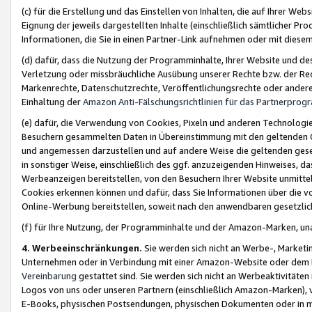
(c) für die Erstellung und das Einstellen von Inhalten, die auf Ihrer We
Eignung der jeweils dargestellten Inhalte (einschließlich sämtlicher 
Informationen, die Sie in einen Partner-Link aufnehmen oder mit diese
(d) dafür, dass die Nutzung der Programminhalte, Ihrer Website und des 
Verletzung oder missbräuchliche Ausübung unserer Rechte bzw. der Recht
Markenrechte, Datenschutzrechte, Veröffentlichungsrechte oder anderer
Einhaltung der
Amazon Anti-Fälschungsrichtlinien für das Partnerpro
(e) dafür, die Verwendung von Cookies, Pixeln und anderen Technologien
Besuchern gesammelten Daten in Übereinstimmung mit den geltenden Ge
und angemessen darzustellen und auf andere Weise die geltenden geset
in sonstiger Weise, einschließlich des ggf. anzuzeigenden Hinweises, d
Werbeanzeigen bereitstellen, von den Besuchern Ihrer Website unmitte
Cookies erkennen können und dafür, dass Sie Informationen über die v
Online-Werbung bereitstellen, soweit nach den anwendbaren gesetzlic
(f) für Ihre Nutzung, der Programminhalte und der Amazon-Marken, u
4. Werbeeinschränkungen.
Sie werden sich nicht an Werbe-, Market
Unternehmen oder in Verbindung mit einer Amazon-Website oder dem Pa
Vereinbarung
gestattet sind. Sie werden sich nicht an Werbeaktivitäten
Logos von uns oder unseren Partnern (einschließlich Amazon-Marken), 
E-Books, physischen Postsendungen, physischen Dokumenten oder in 