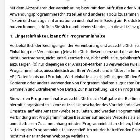
Mit dem Akzeptieren der Vereinbarung bzw. mit dem Aufrufen oder Nutz
Anwendungsprogrammierschnittstellen und anderer Tools (zusammen die
Texten und sonstigen Informationen und Inhalten in Bezug auf Produkte
nutzen können, erklären Sie sich damit einverstanden, an diese Lizenz 
1. Eingeschränkte Lizenz für Programminhalte
Vorbehaltlich der Bedingungen der Vereinbarung und ausschließlich z
Einhaltung der Vereinbarung (einschließlich dieser Lizenz und der ande
nicht übertragbare, nicht unterlizenzierbare, nicht exklusive, gebühren
anzuzeigen; (b) nur diejenigen der Amazon-Marken zu verwenden (wie in 
Programminhalte, ausschließlich auf Ihrer Website und in Übereinstimmu
API, Datenfeeds und Produkt-Werbeinhalte ausschließlich gemäß den Spe
Kopieren oder andere Verwenden von Programminhalten zugunsten Dri
Sammeln und Extrahieren von Daten. Zur Klarstellung: Zu den Program
Sie werden Programminhalte ausschließlich nach Maßgabe der Besti
hiermit eingeräumten Lizenz nutzen. Unbeschadet des Vorstehenden we
Umsätze auf eine Amazon-Website zu leiten, und werden Programminhal
Verbindung mit Programminhalten Besucher auf andere Websites als ein
unmittelbarem Zusammenhang mit den Programminhalten stehen, Links z
Nutzung der Programminhalte ausschließlich mit der betreffenden Pr
nicht mit einer anderen Webpage verlinken.