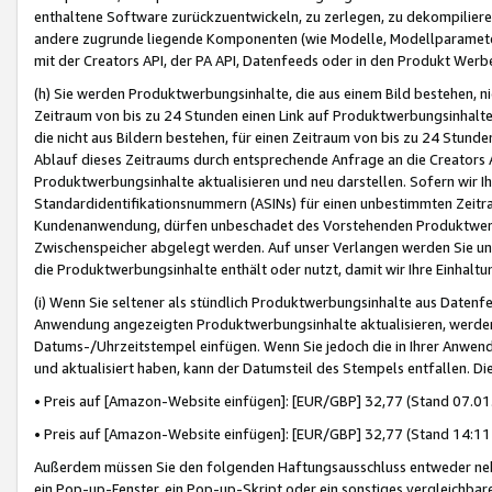
enthaltene Software zurückzuentwickeln, zu zerlegen, zu dekompilier
andere zugrunde liegende Komponenten (wie Modelle, Modellparameter
mit der Creators API, der PA API, Datenfeeds oder in den Produkt Werb
(h) Sie werden Produktwerbungsinhalte, die aus einem Bild bestehen, ni
Zeitraum von bis zu 24 Stunden einen Link auf Produktwerbungsinhalte
die nicht aus Bildern bestehen, für einen Zeitraum von bis zu 24 Stund
Ablauf dieses Zeitraums durch entsprechende Anfrage an die Creators 
Produktwerbungsinhalte aktualisieren und neu darstellen. Sofern wir Ih
Standardidentifikationsnummern (ASINs) für einen unbestimmten Zeitra
Kundenanwendung, dürfen unbeschadet des Vorstehenden Produktwerbu
Zwischenspeicher abgelegt werden. Auf unser Verlangen werden Sie un
die Produktwerbungsinhalte enthält oder nutzt, damit wir Ihre Einhalt
(i) Wenn Sie seltener als stündlich Produktwerbungsinhalte aus Datenfe
Anwendung angezeigten Produktwerbungsinhalte aktualisieren, werden 
Datums-/Uhrzeitstempel einfügen. Wenn Sie jedoch die in Ihrer Anwe
und aktualisiert haben, kann der Datumsteil des Stempels entfallen. Dies
• Preis auf [Amazon-Website einfügen]: [EUR/GBP] 32,77 (Stand 07.01.
• Preis auf [Amazon-Website einfügen]: [EUR/GBP] 32,77 (Stand 14:11 
Außerdem müssen Sie den folgenden Haftungsausschluss entweder neb
ein Pop-up-Fenster, ein Pop-up-Skript oder ein sonstiges vergleichba