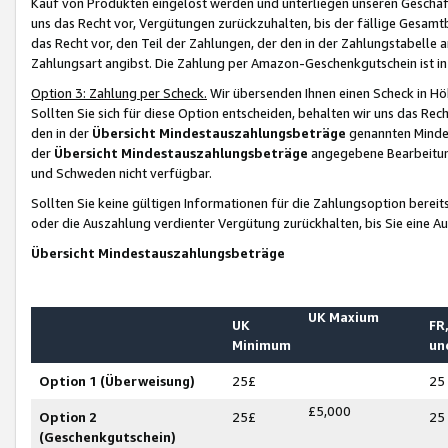
Kauf von Produkten eingelöst werden und unterliegen unseren Geschäf
uns das Recht vor, Vergütungen zurückzuhalten, bis der fällige Gesamt
das Recht vor, den Teil der Zahlungen, der den in der Zahlungstabelle 
Zahlungsart angibst. Die Zahlung per Amazon-Geschenkgutschein ist in
Option 3: Zahlung per Scheck.
Wir übersenden Ihnen einen Scheck in Höh
Sollten Sie sich für diese Option entscheiden, behalten wir uns das Rec
den in der
Übersicht Mindestauszahlungsbeträge
genannten Mindest
der
Übersicht Mindestauszahlungsbeträge
angegebene Bearbeitung
und Schweden nicht verfügbar.
Sollten Sie keine gültigen Informationen für die Zahlungsoption bereit
oder die Auszahlung verdienter Vergütung zurückhalten, bis Sie eine A
Übersicht Mindestauszahlungsbeträge
UK Maxium
UK
FR,
Minimum
un
Option 1 (Überweisung)
25£
25
£5,000
Option 2
25£
25
(Geschenkgutschein)