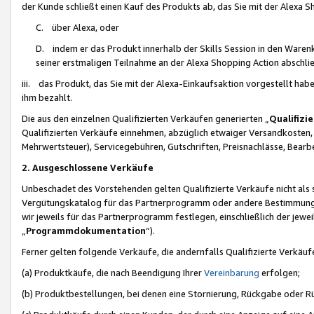
der Kunde schließt einen Kauf des Produkts ab, das Sie mit der Alexa 
C. über Alexa, oder
D. indem er das Produkt innerhalb der Skills Session in den Waren
seiner erstmaligen Teilnahme an der Alexa Shopping Action abschlie
iii. das Produkt, das Sie mit der Alexa-Einkaufsaktion vorgestellt ha
ihm bezahlt.
Die aus den einzelnen Qualifizierten Verkäufen generierten „
Qualifizi
Qualifizierten Verkäufe einnehmen, abzüglich etwaiger Versandkosten
Mehrwertsteuer), Servicegebühren, Gutschriften, Preisnachlässe, Bear
2. Ausgeschlossene Verkäufe
Unbeschadet des Vorstehenden gelten Qualifizierte Verkäufe nicht als
Vergütungskatalog für das Partnerprogramm oder andere Bestimmungen,
wir jeweils für das Partnerprogramm festlegen, einschließlich der jewe
„
Programmdokumentation
“).
Ferner gelten folgende Verkäufe, die andernfalls Qualifizierte Verkä
(a) Produktkäufe, die nach Beendigung Ihrer
Vereinbarung
erfolgen;
(b) Produktbestellungen, bei denen eine Stornierung, Rückgabe oder R