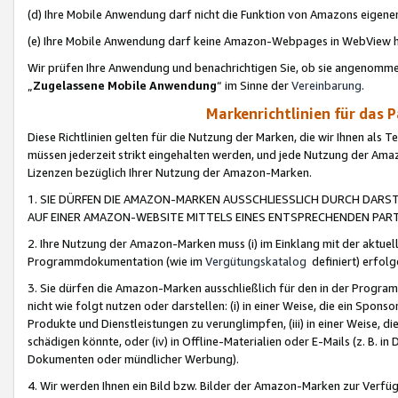
(d) Ihre Mobile Anwendung darf nicht die Funktion von Amazons eige
(e) Ihre Mobile Anwendung darf keine Amazon-Webpages in WebView 
Wir prüfen Ihre Anwendung und benachrichtigen Sie, ob sie angenomm
„
Zugelassene Mobile Anwendung
“ im Sinne der
Vereinbarung
.
Markenrichtlinien für das 
Diese Richtlinien gelten für die Nutzung der Marken, die wir Ihnen als 
müssen jederzeit strikt eingehalten werden, und jede Nutzung der Ama
Lizenzen bezüglich Ihrer Nutzung der Amazon-Marken.
1. SIE DÜRFEN DIE AMAZON-MARKEN AUSSCHLIESSLICH DURCH DARS
AUF EINER AMAZON-WEBSITE MITTELS EINES ENTSPRECHENDEN PART
2. Ihre Nutzung der Amazon-Marken muss (i) im Einklang mit der aktuells
Programmdokumentation (wie im
Vergütungskatalog
definiert) erfolg
3. Sie dürfen die Amazon-Marken ausschließlich für den in der Progr
nicht wie folgt nutzen oder darstellen: (i) in einer Weise, die ein Spo
Produkte und Dienstleistungen zu verunglimpfen, (iii) in einer Weise
schädigen könnte, oder (iv) in Offline-Materialien oder E-Mails (z. B.
Dokumenten oder mündlicher Werbung).
4. Wir werden Ihnen ein Bild bzw. Bilder der Amazon-Marken zur Verfüg