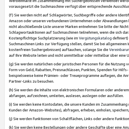
Werbeinhalte im Zusammenhang mit Suchergebnissen verwendet werden,
vorausgesetzt die Suchmaschine verfügt über entsprechende Ausschlu
(f) Sie werden nicht auf Schlagwörter, Suchbegriffe oder andere Ident
Amazon oder unseren verbundenen Unternehmen oder Abwandlungen bzw
nicht abschließende Liste unserer Marken entnehmen Sie bitte der Nich
Schlagwortauktionen auf Suchmaschinen teilnehmen, wenn die sich da
Kostenpflichtige Suchplatzierung (wie im
Vergütungskatalog
definiert
Suchmaschinen Links zur Verfügung stellen, damit Sie bei allgemeinen I
kostenfreien Suchergebnissen) auftauchen, solange Sie die
Vereinbaru
auf Ihre Website leiten und nicht unmittelbar oder mittelbar über eine
(g) Sie werden natürlichen oder juristischen Personen für die Nutzung 
Form von Geld, Rabatten, Preisnachlässen, Punkten, Spenden für Hilfs
beispielsweise keine Prämien- oder Treueprogramme auflegen, die Anrei
Partner-Links zu besuchen.
(h) Sie werden die Inhalte von elektronischen Formularen oder anderem M
abfangen, aufzeichnen, umleiten, auslesen, auslegen oder ausfüllen.
(i) Sie werden keine Kontodaten, die unsere Kunden im Zusammenhang 
Kunden der Amazon-Websites), abfragen, erheben, einholen, speichern,
(j) Sie werden Funktionen von Schaltflächen, Links oder andere Funkti
(k) Sie werden keine Bestellungen oder andere Geschäfte über eine Ama