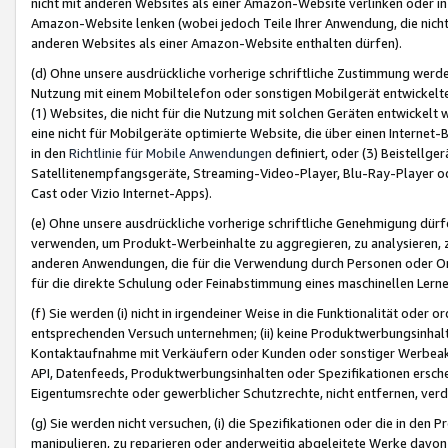
nicht mit anderen Websites als einer Amazon-Website verlinken oder i
Amazon-Website lenken (wobei jedoch Teile Ihrer Anwendung, die nich
anderen Websites als einer Amazon-Website enthalten dürfen).
(d) Ohne unsere ausdrückliche vorherige schriftliche Zustimmung werd
Nutzung mit einem Mobiltelefon oder sonstigen Mobilgerät entwickelt
(1) Websites, die nicht für die Nutzung mit solchen Geräten entwickelt
eine nicht für Mobilgeräte optimierte Website, die über einen Interne
in den
Richtlinie für Mobile Anwendungen
definiert, oder (3) Beistellge
Satellitenempfangsgeräte, Streaming-Video-Player, Blu-Ray-Player ode
Cast oder Vizio Internet-Apps).
(e) Ohne unsere ausdrückliche vorherige schriftliche Genehmigung dürfe
verwenden, um Produkt-Werbeinhalte zu aggregieren, zu analysieren, 
anderen Anwendungen, die für die Verwendung durch Personen oder Or
für die direkte Schulung oder Feinabstimmung eines maschinellen Lern
(f) Sie werden (i) nicht in irgendeiner Weise in die Funktionalität ode
entsprechenden Versuch unternehmen; (ii) keine Produktwerbungsinha
Kontaktaufnahme mit Verkäufern oder Kunden oder sonstiger Werbeaktiv
API, Datenfeeds, Produktwerbungsinhalten oder Spezifikationen erschei
Eigentumsrechte oder gewerblicher Schutzrechte, nicht entfernen, verd
(g) Sie werden nicht versuchen, (i) die Spezifikationen oder die in de
manipulieren, zu reparieren oder anderweitig abgeleitete Werke davon z