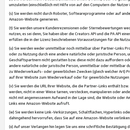
umzuleiten (einschließlich mit Hilfe von auf den Computern der Nutzer i
(s) Sie werden nicht durch Roboter, Softwareprogramme oder auf andere
Amazon-Website generieren.
(t) Sie werden unsere Kundenrezensionen oder Sternebewertungen wed
nutzen, es sei denn, Sie haben über die Creators API und die PA API e
erfüllen die in der Lizenz beschriebenen Voraussetzungen für die Nutzu
(u) Sie werden weder unmittelbar noch mittelbar über Partner-Links P
oder zu Nutzung durch eine andere natürliche oder juristische Person,
Geschäftspartnern nicht gestatten bzw. diese nicht dazu auffordern od
andere natürliche oder juristische Person, unmittelbar oder mittelbar
zu Wiederverkaufs- oder gewerblichen Zwecken (gleich welcher Art) 
auf Ihrer Website zum Wiederverkauf oder für gewerbliche Nutzungen 
(v) Sie werden die URL Ihrer Website, die die Partner-Links enthält b
werden, nicht in einer Weise tarnen, verstecken, manipulieren oder and
nicht mit angemessenem Aufwand in der Lage sind, die Website oder A
Links eine Amazon-Website aufruft.
(w) Sie werden keine Link-Verkürzungen, Schaltflächen, Hyperlinks ode
dahingehend hervorrufen, dass Sie auf eine Amazon-Website verlinken
(x) Auf unser Verlangen hin legen Sie uns eine schriftliche Bestätigung