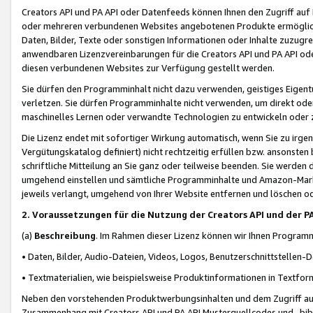
Creators API und PA API oder Datenfeeds können Ihnen den Zugriff auf D
oder mehreren verbundenen Websites angebotenen Produkte ermögliche
Daten, Bilder, Texte oder sonstigen Informationen oder Inhalte zuzugre
anwendbaren Lizenzvereinbarungen für die Creators API und PA API od
diesen verbundenen Websites zur Verfügung gestellt werden.
Sie dürfen den Programminhalt nicht dazu verwenden, geistiges Eigent
verletzen. Sie dürfen Programminhalte nicht verwenden, um direkt ode
maschinelles Lernen oder verwandte Technologien zu entwickeln oder zu
Die Lizenz endet mit sofortiger Wirkung automatisch, wenn Sie zu irg
Vergütungskatalog definiert) nicht rechtzeitig erfüllen bzw. ansonsten
schriftliche Mitteilung an Sie ganz oder teilweise beenden. Sie werden
umgehend einstellen und sämtliche Programminhalte und Amazon-Marke
jeweils verlangt, umgehend von Ihrer Website entfernen und löschen od
2. Voraussetzungen für die Nutzung der Creators API und der P
(a)
Beschreibung
. Im Rahmen dieser Lizenz können wir Ihnen Programmi
• Daten, Bilder, Audio-Dateien, Videos, Logos, Benutzerschnittstellen-
• Textmaterialien, wie beispielsweise Produktinformationen in Textfor
Neben den vorstehenden Produktwerbungsinhalten und dem Zugriff auf 
Zusammenhang mit Creators API und PA API Musterquellcodes und -bibli