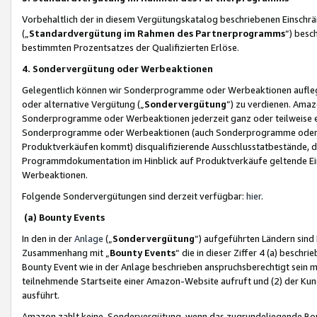
Vorbehaltlich der in diesem Vergütungskatalog beschriebenen Einschr
(„
Standardvergütung im Rahmen des Partnerprogramms
“) besc
bestimmten Prozentsatzes der Qualifizierten Erlöse.
4. Sondervergütung oder Werbeaktionen
Gelegentlich können wir Sonderprogramme oder Werbeaktionen auflegen,
oder alternative Vergütung („
Sondervergütung
”) zu verdienen. Amazo
Sonderprogramme oder Werbeaktionen jederzeit ganz oder teilweise einz
Sonderprogramme oder Werbeaktionen (auch Sonderprogramme oder We
Produktverkäufen kommt) disqualifizierende Ausschlusstatbestände, di
Programmdokumentation im Hinblick auf Produktverkäufe geltende E
Werbeaktionen.
Folgende Sondervergütungen sind derzeit verfügbar:
hier
.
(a) Bounty Events
In den in der
Anlage
(„
Sondervergütung
“) aufgeführten Ländern sind
Zusammenhang mit „
Bounty Events
“ die in dieser Ziffer 4 (a) besch
Bounty Event wie in der Anlage beschrieben anspruchsberechtigt sein mu
teilnehmende Startseite einer Amazon-Website aufruft und (2) der Kun
ausführt.
Amazon zahlt keine Sondervergütung, wenn das zugrundeliegende Boun