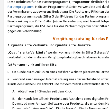
Diese Richtlinien für das Partnerprogramm („
Programmrichtlinien
“)
Partnerprogramm
; in diesen Programmrichtlinien verwendete und durch
der Vereinbarung zugewiesene Bedeutung. Die Rechte und Pflichten de
Partnerprogramm sowie Ziffer 3 der IP-Lizenz für das Partnerprogram
Einschränkung von Ziffer 6 Abs. (a) der Vereinbarung wird hiermit Fol
Partnerprogramm, die IP-Lizenz für das Partnerprogramm oder Ziffer 1
gegen die Vereinbarung.
Vergütungskatalog für das 
1. Qualifizierte Verkäufe und Qualifizierte Umsätze
„
Qualifizierte Verkäufe
“ werden von uns mit den in Ziffer 3 diese
(vorbehaltlich der in diesem Vergütungskatalog beschriebenen Ausnah
(a) Partner- Link auf Ihrer Site
:
i. ein Kunde durch Anklicken eines auf Ihrer Website platzierten Part
ii. während einer einzigen Internetsitzung eines der nachstehend unter (i)
Kunde den Partner-Link anklickt und mit dem zuerst eintretenden der f
A. Ablauf von 24 Stunden seit dem Klick,
B. der Kunde bestellt ein Produkt, mit Ausnahme eines digitalen P
Download einer Amazon Software oder Produkte, die unter dem N
Downloads“, „Amazon Coin“, „Kindle Books“, „Kindle Newspapers“, „