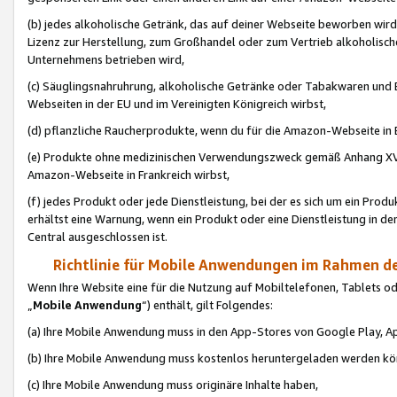
(b) jedes alkoholische Getränk, das auf deiner Webseite beworben wird
Lizenz zur Herstellung, zum Großhandel oder zum Vertrieb alkoholisch
Unternehmens betrieben wird,
(c) Säuglingsnahruhrung, alkoholische Getränke oder Tabakwaren und E
Webseiten in der EU und im Vereinigten Königreich wirbst,
(d) pflanzliche Raucherprodukte, wenn du für die Amazon-Webseite in B
(e) Produkte ohne medizinischen Verwendungszweck gemäß Anhang XVI 
Amazon-Webseite in Frankreich wirbst,
(f) jedes Produkt oder jede Dienstleistung, bei der es sich um ein Prod
erhältst eine Warnung, wenn ein Produkt oder eine Dienstleistung in de
Central ausgeschlossen ist.
Richtlinie für Mobile Anwendungen im Rahmen de
Wenn Ihre Website eine für die Nutzung auf Mobiltelefonen, Tablets 
„
Mobile Anwendung
“) enthält, gilt Folgendes:
(a) Ihre Mobile Anwendung muss in den App-Stores von Google Play, A
(b) Ihre Mobile Anwendung muss kostenlos heruntergeladen werden könn
(c) Ihre Mobile Anwendung muss originäre Inhalte haben,