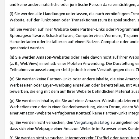
und keine andere natürliche oder juristische Person dazu ermächtigen, a
(l) Sie werden alle Handlungen unterlassen, die nach vernünftigem Erme
Website, auf der Funktionen oder Transaktionen (zum Beispiel suchen, s
(m) Sie werden auf Ihrer Website keine Partner-Links oder Programmin
Spionagesoftware, Schadsoftware, Computerviren, Würmern, Trojaner
Herunterladen oder Installieren auf einem Nutzer-Computer oder ande
genehmigt wurden.
(n) Sie werden Amazon-Websites oder Teile davon nicht auf Ihrer Websi
(z. B., WebView) innerhalb einer Mobilen Anwendung. Die Darstellung ein
Teilnahmevoraussetzungen stellt jedoch keinen Verstoß gegen diese Zif
(o) Sie werden keine Partner-Links oder andere Inhalte, die eine Am
Werbeseiten oder Layer-Werbung einstellen oder bereitstellen, mit Au
bewerben, die eng mit dem auf Ihrer Website befindlichen Material z
(p) Sie werden in Inhalte, die Sie auf einer Amazon-Website platzier
Werbediensten oder in einer Kundenbewertung, einem Forum, einem Wun
einer Amazon-Website verfügbaren Kontext) keine Partner-Links integr
(q) Sie werden nicht versuchen, den
Vergütungskatalog
zu umgehen oder
dass sich eine Webpage einer Amazon-Website im Browser eines Kunden 
(r) Sie werden nicht versuchen, Internetverkehr (Traffic) oder Vergü