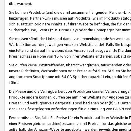
überwachen).
Sie können Produkte (und die damit zusammenhängenden Partner-Links)
hinzufügen. Partner-Links müssen auf Produkte (wie im Produktkatalog de
sich zusätzlich originäre Inhalte auf Ihrer Website befinden, die für 
Suchergebnisse, Events (z. B. Prime Day) oder die Homepages bestimmte
Sie müssen sämtliche Links und damit zusammenhängende Verweise auf z
Werbeaktion auf der jeweiligen Amazon-Website endet. Falls Sie beisp
einstellen und darauf hinweisen, dass Amazon auf ausgewählte Kleidun
Preisnachlass in Höhe von 15 % von Ihrer Website entfernen, sobald di
Sie dürfen keine unzutreffenden, überschwänglichen, täuschenden od
unsere Richtlinien, Werbeaktionen oder Preise aufstellen. Stellen Sie 
angebotenen Smartphone mit 64 GB Speicherkapazität ein, so dürfen S
führt.
Die Preise und die Verfügbarkeit von Produkten können Veränderungen 
Produkte ändern können, dürfen Sie auf Ihrer Website nur Angaben zu P
Preisen und Verfügbarkeit dargestellt sind bedienen oder (b) Sie Daten
der Lizenz festgelegten Anforderungen für die Nutzung von PA API einh
Ferner müssen Sie, falls Sie Preise für ein Produkt auf Ihrer Website in 
einer Preisvergleichsmaschine) zusammen mit Preisen für das gleiche o
außerhalb der Amazon-Website angeboten werden, jeweils den niedrigst