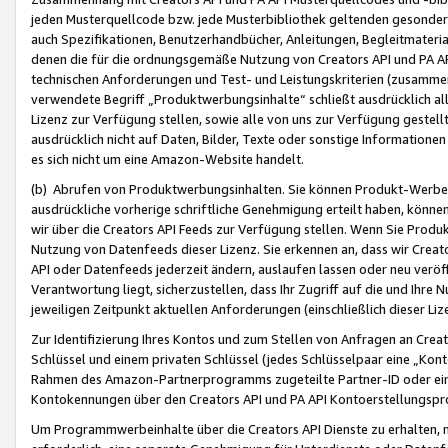
jeden Musterquellcode bzw. jede Musterbibliothek geltenden gesonder
auch Spezifikationen, Benutzerhandbücher, Anleitungen, Begleitmaterial
denen die für die ordnungsgemäße Nutzung von Creators API und PA A
technischen Anforderungen und Test- und Leistungskriterien (zusammen
verwendete Begriff „Produktwerbungsinhalte“ schließt ausdrücklich al
Lizenz zur Verfügung stellen, sowie alle von uns zur Verfügung gestel
ausdrücklich nicht auf Daten, Bilder, Texte oder sonstige Informatione
es sich nicht um eine Amazon-Website handelt.
(b) Abrufen von Produktwerbungsinhalten. Sie können Produkt-Werbein
ausdrückliche vorherige schriftliche Genehmigung erteilt haben, könn
wir über die Creators API Feeds zur Verfügung stellen. Wenn Sie Produk
Nutzung von Datenfeeds dieser Lizenz. Sie erkennen an, dass wir Creat
API oder Datenfeeds jederzeit ändern, auslaufen lassen oder neu veröffe
Verantwortung liegt, sicherzustellen, dass Ihr Zugriff auf die und Ihr
jeweiligen Zeitpunkt aktuellen Anforderungen (einschließlich dieser Liz
Zur Identifizierung Ihres Kontos und zum Stellen von Anfragen an Crea
Schlüssel und einem privaten Schlüssel (jedes Schlüsselpaar eine „Kon
Rahmen des Amazon-Partnerprogramms zugeteilte Partner-ID oder ein
Kontokennungen über den Creators API und PA API Kontoerstellungspro
Um Programmwerbeinhalte über die Creators API Dienste zu erhalten, m