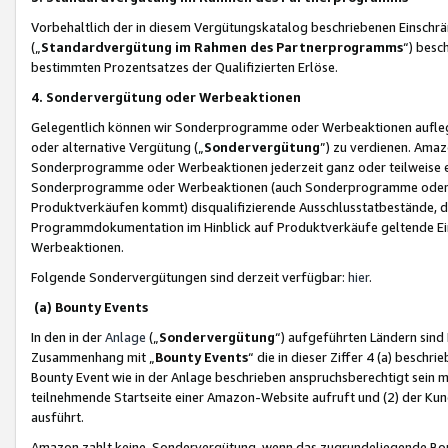
Vorbehaltlich der in diesem Vergütungskatalog beschriebenen Einschr
(„
Standardvergütung im Rahmen des Partnerprogramms
“) besc
bestimmten Prozentsatzes der Qualifizierten Erlöse.
4. Sondervergütung oder Werbeaktionen
Gelegentlich können wir Sonderprogramme oder Werbeaktionen auflegen,
oder alternative Vergütung („
Sondervergütung
”) zu verdienen. Amazo
Sonderprogramme oder Werbeaktionen jederzeit ganz oder teilweise einz
Sonderprogramme oder Werbeaktionen (auch Sonderprogramme oder We
Produktverkäufen kommt) disqualifizierende Ausschlusstatbestände, di
Programmdokumentation im Hinblick auf Produktverkäufe geltende E
Werbeaktionen.
Folgende Sondervergütungen sind derzeit verfügbar:
hier
.
(a) Bounty Events
In den in der
Anlage
(„
Sondervergütung
“) aufgeführten Ländern sind
Zusammenhang mit „
Bounty Events
“ die in dieser Ziffer 4 (a) besch
Bounty Event wie in der Anlage beschrieben anspruchsberechtigt sein mu
teilnehmende Startseite einer Amazon-Website aufruft und (2) der Kun
ausführt.
Amazon zahlt keine Sondervergütung, wenn das zugrundeliegende Boun