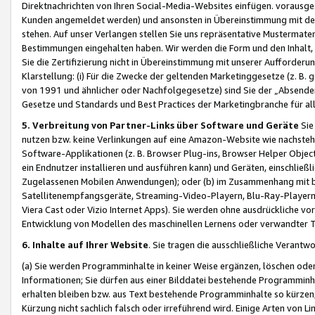
Direktnachrichten von Ihren Social-Media-Websites einfügen. vorausg
Kunden angemeldet werden) und ansonsten in Übereinstimmung mit der
stehen. Auf unser Verlangen stellen Sie uns repräsentative Mustermater
Bestimmungen eingehalten haben. Wir werden die Form und den Inhalt, di
Sie die Zertifizierung nicht in Übereinstimmung mit unserer Aufforderu
Klarstellung: (i) Für die Zwecke der geltenden Marketinggesetze (z. 
von 1991 und ähnlicher oder Nachfolgegesetze) sind Sie der „Absender“ j
Gesetze und Standards und Best Practices der Marketingbranche für 
5. Verbreitung von Partner-Links über Software und Geräte
Sie
nutzen bzw. keine Verlinkungen auf eine Amazon-Website wie nachsteh
Software-Applikationen (z. B. Browser Plug-ins, Browser Helper Objec
ein Endnutzer installieren und ausführen kann) und Geräten, einschlie
Zugelassenen Mobilen Anwendungen); oder (b) im Zusammenhang mit bzw.
Satellitenempfangsgeräte, Streaming-Video-Playern, Blu-Ray-Playern 
Viera Cast oder Vizio Internet Apps). Sie werden ohne ausdrückliche v
Entwicklung von Modellen des maschinellen Lernens oder verwandter 
6. Inhalte auf Ihrer Website
. Sie tragen die ausschließliche Verantwo
(a) Sie werden Programminhalte in keiner Weise ergänzen, löschen oder
Informationen; Sie dürfen aus einer Bilddatei bestehende Programminhal
erhalten bleiben bzw. aus Text bestehende Programminhalte so kürzen, 
Kürzung nicht sachlich falsch oder irreführend wird. Einige Arten von L