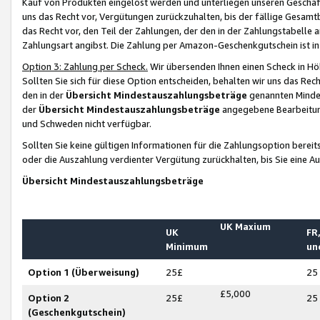
Kauf von Produkten eingelöst werden und unterliegen unseren Geschäf
uns das Recht vor, Vergütungen zurückzuhalten, bis der fällige Gesamt
das Recht vor, den Teil der Zahlungen, der den in der Zahlungstabelle 
Zahlungsart angibst. Die Zahlung per Amazon-Geschenkgutschein ist in
Option 3: Zahlung per Scheck.
Wir übersenden Ihnen einen Scheck in Höh
Sollten Sie sich für diese Option entscheiden, behalten wir uns das Rec
den in der
Übersicht Mindestauszahlungsbeträge
genannten Mindest
der
Übersicht Mindestauszahlungsbeträge
angegebene Bearbeitung
und Schweden nicht verfügbar.
Sollten Sie keine gültigen Informationen für die Zahlungsoption bereit
oder die Auszahlung verdienter Vergütung zurückhalten, bis Sie eine A
Übersicht Mindestauszahlungsbeträge
UK Maxium
UK
FR,
Minimum
un
Option 1 (Überweisung)
25£
25
£5,000
Option 2
25£
25
(Geschenkgutschein)