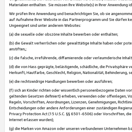
Materialien enthalten. Sie müssen Ihre Website(s) in Ihrer Anwendung ide
Wir prüfen Ihre Anwendung und benachrichtigen Sie, ob sie angenommen
auf Aufnahme Ihrer Website in das Partnerprogramm und Sie dürfen kei
Ungeeignet sind unter anderem Websites:
(a) die sexuelle oder obszöne Inhalte bewerben oder enthalten;
(b) die Gewalt verherrlichen oder gewalttätige Inhalte haben oder pot
anstiften,;
(c) die falsche, irreführende, diffamierende oder verleumderische Inha
(d) die von Hass geprägte, belästigende, schädliche, die Privatsphäre v
Herkunft, Hautfarbe, Geschlecht, Religion, Nationalität, Behinderung, 
(e) die rechtswidrige Handlungen bewerben oder ausführen;
(f) sich an Kinder richten oder wissentlich personenbezogene Daten vo
geltenden Gesetzen definiert) erheben, verwenden oder offenlegen, Vo
Regeln, Vorschriften, Anordnungen, Lizenzen, Genehmigungen, Richtlini
Entscheidungen oder andere Anforderungen einer zuständigen Regierung
Privacy Protection Act (15 U.S.C. §§ 6501-6506) oder Vorschriften, di
Internet erlassen wurden);
(g) die Marken von Amazon oder unseren verbundenen Unternehmen b