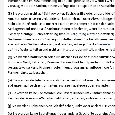
Werbeinhalte im Zusammenhang mit Suchergebnissen verwendet werden,
vorausgesetzt die Suchmaschine verfügt über entsprechende Ausschlu
(f) Sie werden nicht auf Schlagwörter, Suchbegriffe oder andere Ident
Amazon oder unseren verbundenen Unternehmen oder Abwandlungen bzw
nicht abschließende Liste unserer Marken entnehmen Sie bitte der Nich
Schlagwortauktionen auf Suchmaschinen teilnehmen, wenn die sich da
Kostenpflichtige Suchplatzierung (wie im
Vergütungskatalog
definiert
Suchmaschinen Links zur Verfügung stellen, damit Sie bei allgemeinen I
kostenfreien Suchergebnissen) auftauchen, solange Sie die
Vereinbaru
auf Ihre Website leiten und nicht unmittelbar oder mittelbar über eine
(g) Sie werden natürlichen oder juristischen Personen für die Nutzung 
Form von Geld, Rabatten, Preisnachlässen, Punkten, Spenden für Hilfs
beispielsweise keine Prämien- oder Treueprogramme auflegen, die Anrei
Partner-Links zu besuchen.
(h) Sie werden die Inhalte von elektronischen Formularen oder anderem M
abfangen, aufzeichnen, umleiten, auslesen, auslegen oder ausfüllen.
(i) Sie werden keine Kontodaten, die unsere Kunden im Zusammenhang 
Kunden der Amazon-Websites), abfragen, erheben, einholen, speichern,
(j) Sie werden Funktionen von Schaltflächen, Links oder andere Funkti
(k) Sie werden keine Bestellungen oder andere Geschäfte über eine Ama