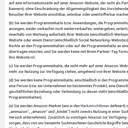
auf eine Informationsseite auf einer Amazon-Website, der nicht als Part
Bannern); ohne Einschränkung der Allgemeingültigkeit des Vorstehende
Besucher Ihrer Website unsichtbar, unlesbar oder unentzifferbar mache
(b) Sie werden Programminhalte bzw. Anwendungen, die Programminhalt
anzeigen, weder verkaufen noch weiterverkaufen, weitergeben, unterli
innerhalb von Werbung außerhalb Ihrer Website (einschließlich Werbun
Website oder einem Dienst (einschließlich Social Networking-Website
Rechte an den Programminhalten oder auf die Programminhalte an eine a
übertragen müssten, und Sie werden keine mit Ihrem Partner-Tag formati
Ihre Website ist.
(c) Sie werden Programminhalte, die nicht mehr auf einer Amazon-Websit
mehr zur Nutzung zur Verfügung stehen, umgehend von Ihrer Website e
(d) Sie werden keine Programminhalte, einschließlich in den Programmin
eine Person bzw. ein Unternehmen ein bestimmtes Produkt, eine Dienstle
geschäftlichen Beziehung oder Verbindung zu diesen steht (einschließli
Programminhalten).
(e) Sie werden Amazon-Marken (wie in den
Markenrichtlinien
definiert) 
„ammazon“, „amaozn“ und „kindel“) nicht zwecks Nutzung in einer Suc
Versuch unternehmen). Zusätzlich zu sonstigen Amazon zur Verfügung 
sorgen, dass von uns benannte Suchmaschinen Geschützte Begriffe (wie 