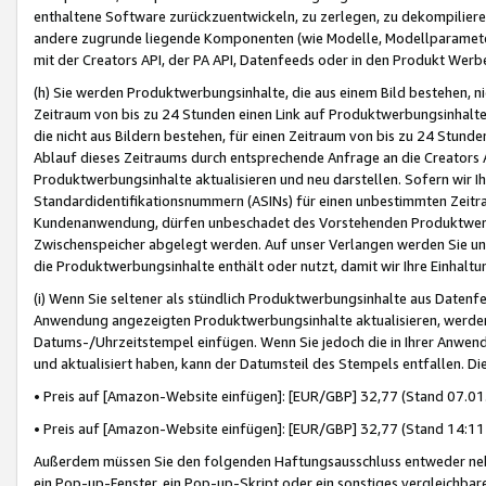
enthaltene Software zurückzuentwickeln, zu zerlegen, zu dekompilier
andere zugrunde liegende Komponenten (wie Modelle, Modellparameter
mit der Creators API, der PA API, Datenfeeds oder in den Produkt Werb
(h) Sie werden Produktwerbungsinhalte, die aus einem Bild bestehen, ni
Zeitraum von bis zu 24 Stunden einen Link auf Produktwerbungsinhalte
die nicht aus Bildern bestehen, für einen Zeitraum von bis zu 24 Stund
Ablauf dieses Zeitraums durch entsprechende Anfrage an die Creators 
Produktwerbungsinhalte aktualisieren und neu darstellen. Sofern wir Ih
Standardidentifikationsnummern (ASINs) für einen unbestimmten Zeitra
Kundenanwendung, dürfen unbeschadet des Vorstehenden Produktwerbu
Zwischenspeicher abgelegt werden. Auf unser Verlangen werden Sie un
die Produktwerbungsinhalte enthält oder nutzt, damit wir Ihre Einhalt
(i) Wenn Sie seltener als stündlich Produktwerbungsinhalte aus Datenfe
Anwendung angezeigten Produktwerbungsinhalte aktualisieren, werden 
Datums-/Uhrzeitstempel einfügen. Wenn Sie jedoch die in Ihrer Anwe
und aktualisiert haben, kann der Datumsteil des Stempels entfallen. Dies
• Preis auf [Amazon-Website einfügen]: [EUR/GBP] 32,77 (Stand 07.01.
• Preis auf [Amazon-Website einfügen]: [EUR/GBP] 32,77 (Stand 14:11 
Außerdem müssen Sie den folgenden Haftungsausschluss entweder neb
ein Pop-up-Fenster, ein Pop-up-Skript oder ein sonstiges vergleichba