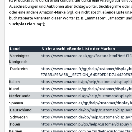
(c) Produktkäufe durch einen Kunden, der durch eine Anzeige auf eine 
Ausschreibungen und Auktionen über Schlagwörter, Suchbegriffe oder 
oder eine andere Amazon-Marke (vgl. die nicht abschließende Liste un
buchstabierte Varianten dieser Wörter (z. B. „ammazon“, „amaozn“ und „
Suchplatzierung
”);
Land
Nicht abschließende Liste der Marken
Vereinigtes
https://www.amazon.co.uk/gp/feature.html?ie=U
Königreich
Frankreich
https://www.amazon.fr/gp/help/customer/displa
E78834F9BA58__SECTION_64DE0ED1D744420E9
Italien
https://www.amazon.it/gp/help/customer/display
Irland
https://www.amazon.ie/gp/help/customer/displa
Niederlande
https://www.amazon.nl/gp/help/customer/display
Spanien
https://www.amazon.es/gp/help/customer/display
Deutschland
https://www.amazon.de/gp/help/customer/displa
Schweden
https://www.amazon.de/gp/help/customer/displa
Polen
https://www.amazon.pl/gp/help/customer/display
Belgien
https://www.amazon.com.be/gp/help/customer/d