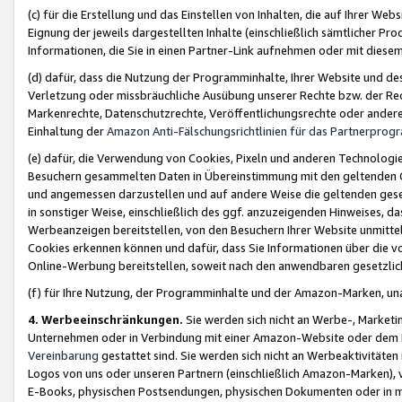
(c) für die Erstellung und das Einstellen von Inhalten, die auf Ihrer We
Eignung der jeweils dargestellten Inhalte (einschließlich sämtlicher 
Informationen, die Sie in einen Partner-Link aufnehmen oder mit diese
(d) dafür, dass die Nutzung der Programminhalte, Ihrer Website und des 
Verletzung oder missbräuchliche Ausübung unserer Rechte bzw. der Recht
Markenrechte, Datenschutzrechte, Veröffentlichungsrechte oder anderer
Einhaltung der
Amazon Anti-Fälschungsrichtlinien für das Partnerpro
(e) dafür, die Verwendung von Cookies, Pixeln und anderen Technologien
Besuchern gesammelten Daten in Übereinstimmung mit den geltenden Ge
und angemessen darzustellen und auf andere Weise die geltenden geset
in sonstiger Weise, einschließlich des ggf. anzuzeigenden Hinweises, d
Werbeanzeigen bereitstellen, von den Besuchern Ihrer Website unmitte
Cookies erkennen können und dafür, dass Sie Informationen über die v
Online-Werbung bereitstellen, soweit nach den anwendbaren gesetzlic
(f) für Ihre Nutzung, der Programminhalte und der Amazon-Marken, u
4. Werbeeinschränkungen.
Sie werden sich nicht an Werbe-, Market
Unternehmen oder in Verbindung mit einer Amazon-Website oder dem Pa
Vereinbarung
gestattet sind. Sie werden sich nicht an Werbeaktivitäten
Logos von uns oder unseren Partnern (einschließlich Amazon-Marken), 
E-Books, physischen Postsendungen, physischen Dokumenten oder in 