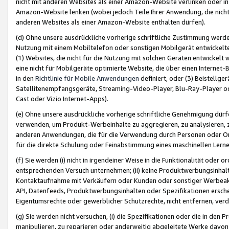
nicht mit anderen Websites als einer Amazon-Website verlinken oder i
Amazon-Website lenken (wobei jedoch Teile Ihrer Anwendung, die nich
anderen Websites als einer Amazon-Website enthalten dürfen).
(d) Ohne unsere ausdrückliche vorherige schriftliche Zustimmung werd
Nutzung mit einem Mobiltelefon oder sonstigen Mobilgerät entwickelt
(1) Websites, die nicht für die Nutzung mit solchen Geräten entwickelt
eine nicht für Mobilgeräte optimierte Website, die über einen Interne
in den
Richtlinie für Mobile Anwendungen
definiert, oder (3) Beistellge
Satellitenempfangsgeräte, Streaming-Video-Player, Blu-Ray-Player ode
Cast oder Vizio Internet-Apps).
(e) Ohne unsere ausdrückliche vorherige schriftliche Genehmigung dürfe
verwenden, um Produkt-Werbeinhalte zu aggregieren, zu analysieren, 
anderen Anwendungen, die für die Verwendung durch Personen oder Or
für die direkte Schulung oder Feinabstimmung eines maschinellen Lern
(f) Sie werden (i) nicht in irgendeiner Weise in die Funktionalität ode
entsprechenden Versuch unternehmen; (ii) keine Produktwerbungsinha
Kontaktaufnahme mit Verkäufern oder Kunden oder sonstiger Werbeaktiv
API, Datenfeeds, Produktwerbungsinhalten oder Spezifikationen erschei
Eigentumsrechte oder gewerblicher Schutzrechte, nicht entfernen, verd
(g) Sie werden nicht versuchen, (i) die Spezifikationen oder die in de
manipulieren, zu reparieren oder anderweitig abgeleitete Werke davon z