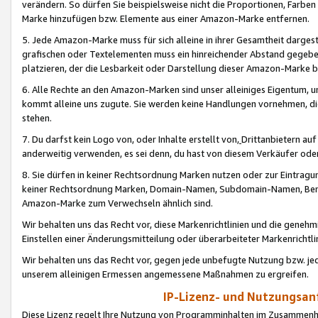
verändern. So dürfen Sie beispielsweise nicht die Proportionen, Farb
Marke hinzufügen bzw. Elemente aus einer Amazon-Marke entfernen.
5. Jede Amazon-Marke muss für sich alleine in ihrer Gesamtheit darge
grafischen oder Textelementen muss ein hinreichender Abstand gegebe
platzieren, der die Lesbarkeit oder Darstellung dieser Amazon-Marke b
6. Alle Rechte an den Amazon-Marken sind unser alleiniges Eigentum, 
kommt alleine uns zugute. Sie werden keine Handlungen vornehmen, 
stehen.
7. Du darfst kein Logo von, oder Inhalte erstellt von,
Drittanbietern au
anderweitig verwenden, es sei denn, du hast von diesem Verkäufer oder
8. Sie dürfen in keiner Rechtsordnung Marken nutzen oder zur Eintragu
keiner Rechtsordnung Marken, Domain-Namen, Subdomain-Namen, Benu
Amazon-Marke zum Verwechseln ähnlich sind.
Wir behalten uns das Recht vor, diese Markenrichtlinien und die gene
Einstellen einer Änderungsmitteilung oder überarbeiteter Markenricht
Wir behalten uns das Recht vor, gegen jede unbefugte Nutzung bzw. jede 
unserem alleinigen Ermessen angemessene Maßnahmen zu ergreifen.
IP-Lizenz- und Nutzungsan
Diese Lizenz regelt Ihre Nutzung von Programminhalten im Zusammen