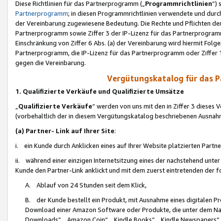
Diese Richtlinien für das Partnerprogramm („
Programmrichtlinien
“)
Partnerprogramm
; in diesen Programmrichtlinien verwendete und durch
der Vereinbarung zugewiesene Bedeutung. Die Rechte und Pflichten de
Partnerprogramm sowie Ziffer 3 der IP-Lizenz für das Partnerprogram
Einschränkung von Ziffer 6 Abs. (a) der Vereinbarung wird hiermit Fol
Partnerprogramm, die IP-Lizenz für das Partnerprogramm oder Ziffer 1
gegen die Vereinbarung.
Vergütungskatalog für das 
1. Qualifizierte Verkäufe und Qualifizierte Umsätze
„
Qualifizierte Verkäufe
“ werden von uns mit den in Ziffer 3 diese
(vorbehaltlich der in diesem Vergütungskatalog beschriebenen Ausnah
(a) Partner- Link auf Ihrer Site
:
i. ein Kunde durch Anklicken eines auf Ihrer Website platzierten Part
ii. während einer einzigen Internetsitzung eines der nachstehend unter (i)
Kunde den Partner-Link anklickt und mit dem zuerst eintretenden der f
A. Ablauf von 24 Stunden seit dem Klick,
B. der Kunde bestellt ein Produkt, mit Ausnahme eines digitalen P
Download einer Amazon Software oder Produkte, die unter dem N
Downloads“, „Amazon Coin“, „Kindle Books“, „Kindle Newspapers“, „