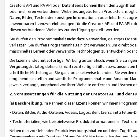
Creators API und PA API oder Datenfeeds können Ihnen den Zugriff auf D
oder mehreren verbundenen Websites angebotenen Produkte ermögliche
Daten, Bilder, Texte oder sonstigen Informationen oder Inhalte zuzugre
anwendbaren Lizenzvereinbarungen für die Creators API und PA API od
diesen verbundenen Websites zur Verfügung gestellt werden.
Sie dürfen den Programminhalt nicht dazu verwenden, geistiges Eigent
verletzen. Sie dürfen Programminhalte nicht verwenden, um direkt ode
maschinelles Lernen oder verwandte Technologien zu entwickeln oder zu
Die Lizenz endet mit sofortiger Wirkung automatisch, wenn Sie zu irg
Vergütungskatalog definiert) nicht rechtzeitig erfüllen bzw. ansonsten
schriftliche Mitteilung an Sie ganz oder teilweise beenden. Sie werden
umgehend einstellen und sämtliche Programminhalte und Amazon-Marke
jeweils verlangt, umgehend von Ihrer Website entfernen und löschen od
2. Voraussetzungen für die Nutzung der Creators API und der P
(a)
Beschreibung
. Im Rahmen dieser Lizenz können wir Ihnen Programmi
• Daten, Bilder, Audio-Dateien, Videos, Logos, Benutzerschnittstellen-
• Textmaterialien, wie beispielsweise Produktinformationen in Textfor
Neben den vorstehenden Produktwerbungsinhalten und dem Zugriff auf 
Zusammenhang mit Creators API und PA API Musterquellcodes und -bibli