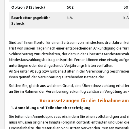
Option 3 (Scheck)
50£
50
Bearbeitungsgebühr
k.A.
k.A
Scheck
Sind auf Ihrem Konto für einen Zeitraum von mindestens drei Jahren kein
Frist von sieben Tagen nach einer entsprechenden Ankündigung die für
Schlussbetrag zurückzuhalten, der dem in der Übersicht Mindestausz
Mindestauszahlungsbetrag entspricht. Ferner können eine etwaig aufg
unterliegen oder durch geltende Verjährungsfristen verfallen.
An Sie unter Abzug bzw. Einbehalt aller in der Vereinbarung beschrieb
Ihnen gemäß der Vereinbarung zustehenden Beträge dar.
Sollten Sie, gleich aus welchem Grund, eine Überschusszahlung erhalte
an Sie im Rahmen der Vereinbarung zukünftig zahlbaren Vergütung zu 
Voraussetzungen für die Teilnahme a
1. Anmeldung und Teilnahmeberechtigung
Sie leiten den Anmeldeprozess ein, indem Sie einen vollständigen und 
muss/müssen originäre Inhalte (original content) enthalten und über d
Originalinhalte, die Materialien von Dritten verwenden, müssen wese