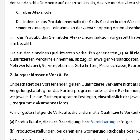
der Kunde schließt einen Kauf des Produkts ab, das Sie mit der Alexa 
C. über Alexa, oder
D. indem er das Produkt innerhalb der Skills Session in den Waren
seiner erstmaligen Teilnahme an der Alexa Shopping Action abschlie
iii. das Produkt, das Sie mit der Alexa-Einkaufsaktion vorgestellt ha
ihm bezahlt.
Die aus den einzelnen Qualifizierten Verkäufen generierten „
Qualifizi
Qualifizierten Verkäufe einnehmen, abzüglich etwaiger Versandkosten
Mehrwertsteuer), Servicegebühren, Gutschriften, Preisnachlässe, Bear
2. Ausgeschlossene Verkäufe
Unbeschadet des Vorstehenden gelten Qualifizierte Verkäufe nicht als
Vergütungskatalog für das Partnerprogramm oder andere Bestimmungen,
wir jeweils für das Partnerprogramm festlegen, einschließlich der jewe
„
Programmdokumentation
“).
Ferner gelten folgende Verkäufe, die andernfalls Qualifizierte Verkä
(a) Produktkäufe, die nach Beendigung Ihrer
Vereinbarung
erfolgen;
(b) Produktbestellungen, bei denen eine Stornierung, Rückgabe oder R