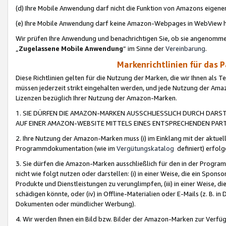
(d) Ihre Mobile Anwendung darf nicht die Funktion von Amazons eige
(e) Ihre Mobile Anwendung darf keine Amazon-Webpages in WebView 
Wir prüfen Ihre Anwendung und benachrichtigen Sie, ob sie angenomm
„
Zugelassene Mobile Anwendung
“ im Sinne der
Vereinbarung
.
Markenrichtlinien für das 
Diese Richtlinien gelten für die Nutzung der Marken, die wir Ihnen als 
müssen jederzeit strikt eingehalten werden, und jede Nutzung der Ama
Lizenzen bezüglich Ihrer Nutzung der Amazon-Marken.
1. SIE DÜRFEN DIE AMAZON-MARKEN AUSSCHLIESSLICH DURCH DARS
AUF EINER AMAZON-WEBSITE MITTELS EINES ENTSPRECHENDEN PART
2. Ihre Nutzung der Amazon-Marken muss (i) im Einklang mit der aktuells
Programmdokumentation (wie im
Vergütungskatalog
definiert) erfolg
3. Sie dürfen die Amazon-Marken ausschließlich für den in der Progr
nicht wie folgt nutzen oder darstellen: (i) in einer Weise, die ein Spo
Produkte und Dienstleistungen zu verunglimpfen, (iii) in einer Weise
schädigen könnte, oder (iv) in Offline-Materialien oder E-Mails (z. B.
Dokumenten oder mündlicher Werbung).
4. Wir werden Ihnen ein Bild bzw. Bilder der Amazon-Marken zur Verfüg