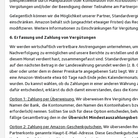
(beispielsweise durch Manipulation oder Kombination von Attributions-
Vergütungen und/oder der Beendigung deiner Teilnahme am Partnerp
Gelegentlich können wir die Möglichkeit unserer Partner, Standardv
einschränken. Amazon behält sich (ungeachtet etwaiger Fristen) das Re
modifizieren. Weitere Informationen zu Einschränkungen für Vergütung
6. Erfassung und Zahlung von Vergütungen
Wir werden wirtschaftlich vertretbare Anstrengungen unternehmen, um 
Nachverfolgung zu ermöglichen und unsere Berichte zu erstellen und di
diesem Monat verdient hast, zusammengefasst sind. Standardvergütung
auf den nächsten Betrag in der Landeswährung gerundet werden (z. B. C
über oder unter dem in deiner Preiskarte angegebenen Satz liegt. Wir
eine Amazon-Webseite etwa 60 Tage nach Ende jedes Kalendermonats, i
wurden. Du kannst wählen, ob du Zahlungen in einer anderen Währung
dafür entscheidest, erklärst du dich damit einverstanden, dass die K
Option 1: Zahlung per Überweisung.
Wir überweisen Ihre Vergütung dir
Namen der Bank, die Kontonummer, den Namen des Kontoinhabers bzw. a
erforderlich) nennen. Sollten Sie sich für diese Option entscheiden, be
fällige Gesamtbetrag den in der
Übersicht Mindestauszahlungsbet
Option 2: Zahlung per Amazon-Geschenkgutschein.
Wir übersenden Ihne
Partnerkonto genannte Haupt-E-Mail-Adresse. Diese Geschenkgutschei