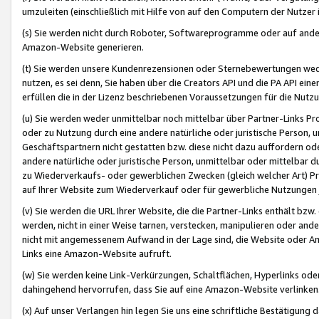
umzuleiten (einschließlich mit Hilfe von auf den Computern der Nutzer i
(s) Sie werden nicht durch Roboter, Softwareprogramme oder auf andere
Amazon-Website generieren.
(t) Sie werden unsere Kundenrezensionen oder Sternebewertungen wed
nutzen, es sei denn, Sie haben über die Creators API und die PA API e
erfüllen die in der Lizenz beschriebenen Voraussetzungen für die Nutzu
(u) Sie werden weder unmittelbar noch mittelbar über Partner-Links P
oder zu Nutzung durch eine andere natürliche oder juristische Person,
Geschäftspartnern nicht gestatten bzw. diese nicht dazu auffordern od
andere natürliche oder juristische Person, unmittelbar oder mittelbar
zu Wiederverkaufs- oder gewerblichen Zwecken (gleich welcher Art) 
auf Ihrer Website zum Wiederverkauf oder für gewerbliche Nutzungen 
(v) Sie werden die URL Ihrer Website, die die Partner-Links enthält b
werden, nicht in einer Weise tarnen, verstecken, manipulieren oder and
nicht mit angemessenem Aufwand in der Lage sind, die Website oder A
Links eine Amazon-Website aufruft.
(w) Sie werden keine Link-Verkürzungen, Schaltflächen, Hyperlinks ode
dahingehend hervorrufen, dass Sie auf eine Amazon-Website verlinken
(x) Auf unser Verlangen hin legen Sie uns eine schriftliche Bestätigung