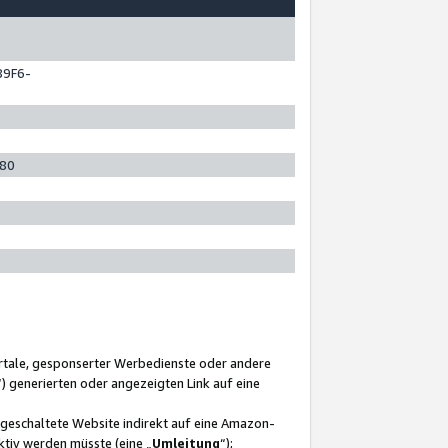
89F6-
280
ortale, gesponserter Werbedienste oder andere
“) generierten oder angezeigten Link auf eine
ngeschaltete Website indirekt auf eine Amazon-
ktiv werden müsste (eine „
Umleitung
“);