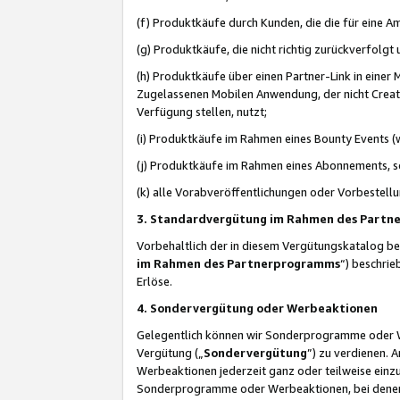
(f) Produktkäufe durch Kunden, die die für eine
(g) Produktkäufe, die nicht richtig zurückverfolg
(h) Produktkäufe über einen Partner-Link in einer
Zugelassenen Mobilen Anwendung, der nicht Creator
Verfügung stellen, nutzt;
(i) Produktkäufe im Rahmen eines Bounty Events (w
(j) Produktkäufe im Rahmen eines Abonnements, so
(k) alle Vorabveröffentlichungen oder Vorbestellu
3. Standardvergütung im Rahmen des Part
Vorbehaltlich der in diesem Vergütungskatalog b
im Rahmen des Partnerprogramms
“) beschri
Erlöse.
4. Sondervergütung oder Werbeaktionen
Gelegentlich können wir Sonderprogramme oder Wer
Vergütung („
Sondervergütung
”) zu verdienen. 
Werbeaktionen jederzeit ganz oder teilweise einz
Sonderprogramme oder Werbeaktionen, bei denen e