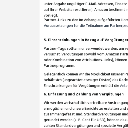
unter Angabe ungültiger E-Mail-Adressen, Einsatz
auf Ihrer Website resultieren). Amazon bestimmt i
vorliegt.
Partner-Links zu den im Anhang aufgeführten Hom
Voraussetzungen für die Teilnahme am Partnerp
5. Einschränkungen in Bezug auf Vergütunge
Partner-Tags sollten nur verwendet werden, um von 
versuchst, Vergütungen sowohl vom Amazon Partn
oder Kombination von Attributions-Links), könne
Partnerprogramm.
Gelegentlich können wir die Möglichkeit unsere
behält sich (ungeachtet etwaiger Fristen) das Rec
Einschränkungen für Vergütungen enthält die
Anla
6. Erfassung und Zahlung von Vergütungen
Wir werden wirtschaftlich vertretbare Anstrengu
ermöglichen und unsere Berichte zu erstellen und 
zusammengefasst sind. Standardvergütungen und s
gerundet werden (z. B. Cent für USD), können dazu
zahlen Standardvergütungen und spezielle Vergüt