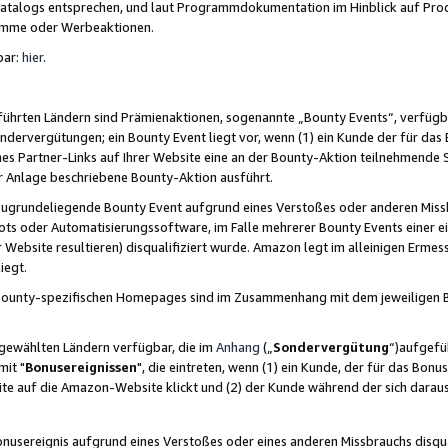
skatalogs entsprechen, und laut Programmdokumentation im Hinblick auf Pr
amme oder Werbeaktionen.
bar:
hier
.
führten Ländern sind Prämienaktionen, sogenannte „Bounty Events“, verfügb
Sondervergütungen; ein Bounty Event liegt vor, wenn (1) ein Kunde der für da
nes Partner-Links auf Ihrer Website eine an der Bounty-Aktion teilnehmende 
er Anlage beschriebene Bounty-Aktion ausführt.
ugrundeliegende Bounty Event aufgrund eines Verstoßes oder anderen Miss
ots oder Automatisierungssoftware, im Falle mehrerer Bounty Events einer e
r Website resultieren) disqualifiziert wurde. Amazon legt im alleinigen Ermess
iegt.
n Bounty-spezifischen Homepages sind im Zusammenhang mit dem jeweiligen
sgewählten Ländern verfügbar, die im
Anhang
(„
Sondervergütung
“)aufgefüh
it "
Bonusereignissen
", die eintreten, wenn (1) ein Kunde, der für das Bon
bsite auf die Amazon-Website klickt und (2) der Kunde während der sich dar
usereignis aufgrund eines Verstoßes oder eines anderen Missbrauchs disqua