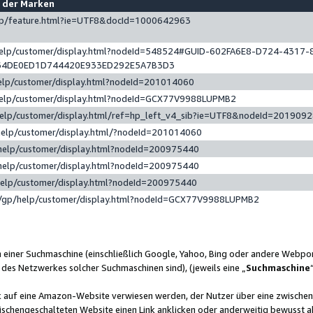
e der Marken
gp/feature.html?ie=UTF8&docId=1000642963
help/customer/display.html?nodeId=548524#GUID-602FA6E8-D724-4317-
64DE0ED1D744420E933ED292E5A7B3D3
elp/customer/display.html?nodeId=201014060
help/customer/display.html?nodeId=GCX77V9988LUPMB2
help/customer/display.html/ref=hp_left_v4_sib?ie=UTF8&nodeId=201909
help/customer/display.html/?nodeId=201014060
help/customer/display.html?nodeId=200975440
help/customer/display.html?nodeId=200975440
help/customer/display.html?nodeId=200975440
/gp/help/customer/display.html?nodeId=GCX77V9988LUPMB2
n einer Suchmaschine (einschließlich Google, Yahoo, Bing oder andere Webp
 des Netzwerkes solcher Suchmaschinen sind), (jeweils eine „
Suchmaschine
nk auf eine Amazon-Website verwiesen werden, der Nutzer über eine zwische
ischengeschalteten Website einen Link anklicken oder anderweitig bewusst a