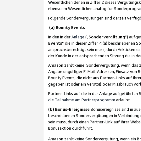
Wesentlichen denen in Ziffer 2 dieses Vergütung
ebenso im Wesentlichen analog für Sonderprogr
Folgende Sondervergütungen sind derzeit verfüg
(a) Bounty Events
In den in der
Anlage
(„
Sondervergütung
“) aufge
Events
“ die in dieser Ziffer 4 (a) beschriebenen 
anspruchsberechtigt sein muss, durch Anklicken ei
der Kunde in der entsprechenden Sitzung die in d
Amazon zahlt keine Sondervergütung, wenn das z
Angabe ungültiger E-Mail-Adressen, Einsatz von B
Bounty Events, die nicht aus Partner-Links auf Ihre
gegeben ist oder ein Verstoß oder Missbrauch vorl
Partner-Links auf die in der Anlage aufgeführte
die Teilnahme am Partnerprogramm
erlaubt.
(b) Bonus-Ereignisse
Bonusereignisse sind in au
beschriebenen Sondervergütungen in Verbindung m
sein muss, durch einen Partner-Link auf Ihrer We
Bonusaktion durchführt.
Amazon zahlt keine Sondervergütung, wenn ein Bon