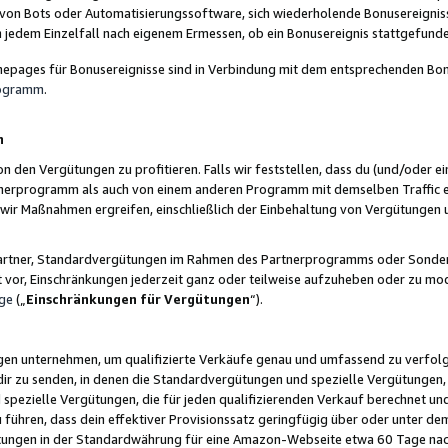
 von Bots oder Automatisierungssoftware, sich wiederholende Bonusereignisse
n jedem Einzelfall nach eigenem Ermessen, ob ein Bonusereignis stattgefund
epages für Bonusereignisse sind in Verbindung mit dem entsprechenden Bonu
rogramm
.
n
den Vergütungen zu profitieren. Falls wir feststellen, dass du (und/oder ein
erprogramm als auch von einem anderen Programm mit demselben Traffic ei
n wir Maßnahmen ergreifen, einschließlich der Einbehaltung von Vergütunge
r Partner, Standardvergütungen im Rahmen des Partnerprogramms oder Sonde
ht vor, Einschränkungen jederzeit ganz oder teilweise aufzuheben oder zu mod
ge
(„
Einschränkungen für Vergütungen
“).
ngen unternehmen, um qualifizierte Verkäufe genau und umfassend zu verfol
dir zu senden, in denen die Standardvergütungen und spezielle Vergütungen, 
pezielle Vergütungen, die für jeden qualifizierenden Verkauf berechnet un
 führen, dass dein effektiver Provisionssatz geringfügig über oder unter dem
ungen in der Standardwährung für eine Amazon-Webseite etwa 60 Tage nach