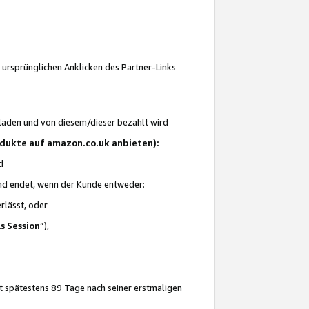
 ursprünglichen Anklicken des Partner-Links
laden und von diesem/dieser bezahlt wird
rodukte auf amazon.co.uk anbieten):
d
 und endet, wenn der Kunde entweder:
erlässt, oder
ls Session
“),
t spätestens 89 Tage nach seiner erstmaligen