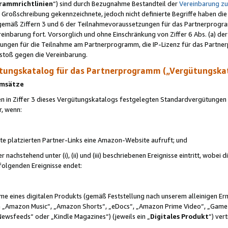
rammrichtlinien
“) sind durch Bezugnahme Bestandteil der
Vereinbarung z
Großschreibung gekennzeichnete, jedoch nicht definierte Begriffe haben die
 gemäß Ziffern 3 und 6 der Teilnahmevoraussetzungen für das Partnerprogram
nbarung fort. Vorsorglich und ohne Einschränkung von Ziffer 6 Abs. (a) der
ungen für die Teilnahme am Partnerprogramm, die IP-Lizenz für das Partner
rstoß gegen die Vereinbarung.
ungskatalog für das Partnerprogramm („Vergütungska
 Umsätze
n in Ziffer 3 dieses Vergütungskatalogs festgelegten Standardvergütungen v
r, wenn:
ite platzierten Partner-Links eine Amazon-Website aufruft; und
r nachstehend unter (i), (ii) und (iii) beschriebenen Ereignisse eintritt, wobe
 folgenden Ereignisse endet:
hme eines digitalen Produkts (gemäß Feststellung nach unserem alleinigen 
 „Amazon Music“, „Amazon Shorts“, „eDocs“, „Amazon Prime Video“, „Game
Newsfeeds“ oder „Kindle Magazines“) (jeweils ein „
Digitales Produkt
“) ver