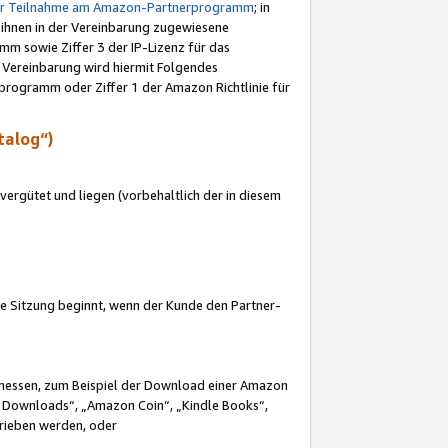
ur Teilnahme am Amazon-Partnerprogramm
; in
 ihnen in der Vereinbarung zugewiesene
m sowie Ziffer 3 der IP-Lizenz für das
 Vereinbarung wird hiermit Folgendes
programm oder Ziffer 1 der Amazon Richtlinie für
talog“)
ergütet und liegen (vorbehaltlich der in diesem
i die Sitzung beginnt, wenn der Kunde den Partner-
Ermessen, zum Beispiel der Download einer Amazon
 Downloads“, „Amazon Coin“, „Kindle Books“,
trieben werden, oder