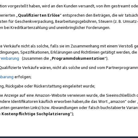
ktion vorgestellt haben, wird an den Kunden versandt, von ihm gestreamt od
erierten „
Qualifizierten Erlöse
“ entsprechen den Beträgen, die wir tatsäch
sten für Geschenkverpackung, Bearbeitungsgebühren, Steuern (z. B. Umsatz-
en bei Kreditkartenzahlung und uneinbringlicher Forderungen.
e Verkäufe nicht als solche, falls sie im Zusammenhang mit einem Verstoß 
ungen, Spezifikationen, Erklärungen und Richtlinien getätigt werden, die 
reinbarung
(zusammen die „
Programmdokumentation
“).
 Qualifizierte Verkäufe wären, nicht als solche und sind vom Partnerprogra
nbarung
erfolgen;
ung, Rückgabe oder Rückerstattung eingeleitet wurde;
ine Anzeige auf eine Amazon-Website verwiesen wurde, die Sieeinschließlich
ndere Identifikatoren käuflich erworben haben,die das Wort „amazon“ oder 
e unten genannten Links) bzw. Abwandlungen oder falsch buchstabierte Varia
e Kostenpflichtige Suchplatzierung
”);