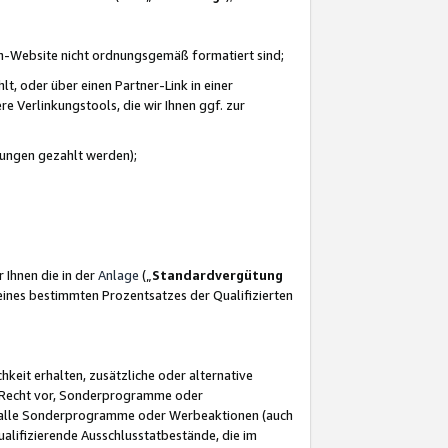
azon-Website nicht ordnungsgemäß formatiert sind;
, oder über einen Partner-Link in einer
e Verlinkungstools, die wir Ihnen ggf. zur
ütungen gezahlt werden);
 Ihnen die in der
Anlage
(„
Standardvergütung
ines bestimmten Prozentsatzes der Qualifizierten
eit erhalten, zusätzliche oder alternative
as Recht vor, Sonderprogramme oder
für alle Sonderprogramme oder Werbeaktionen (auch
lifizierende Ausschlusstatbestände, die im