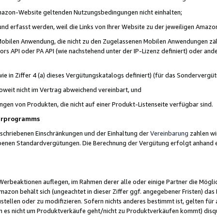
 Amazon-Website geltenden Nutzungsbedingungen nicht einhalten;
t und erfasst werden, weil die Links von Ihrer Website zu der jeweiligen Am
 Mobilen Anwendung, die nicht zu den Zugelassenen Mobilen Anwendungen zählt
s API oder PA API (wie nachstehend unter der IP-Lizenz definiert) oder ander
ie in Ziffer 4 (a) dieses Vergütungskatalogs definiert) (für das Sonderverg
weit nicht im Vertrag abweichend vereinbart, und
ngen von Produkten, die nicht auf einer Produkt-Listenseite verfügbar sind.
nerprogramms
eschriebenen Einschränkungen und der Einhaltung der
Vereinbarung
zahlen wir
ebenen Standardvergütungen. Die Berechnung der Vergütung erfolgt anhand e
beaktionen auflegen, im Rahmen derer alle oder einige Partner die Möglichk
Amazon behält sich (ungeachtet in dieser Ziffer ggf. angegebener Fristen) d
ustellen oder zu modifizieren. Sofern nichts anderes bestimmt ist, gelten 
s nicht um Produktverkäufe geht/nicht zu Produktverkäufen kommt) disqua