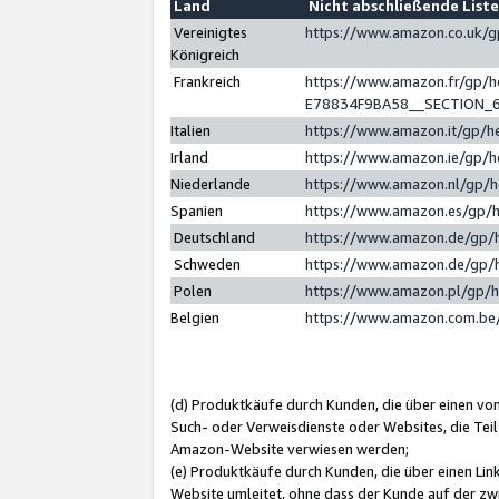
Land
Nicht abschließende List
Vereinigtes
https://www.amazon.co.uk/
Königreich
Frankreich
https://www.amazon.fr/gp/
E78834F9BA58__SECTION_
Italien
https://www.amazon.it/gp/h
Irland
https://www.amazon.ie/gp/
Niederlande
https://www.amazon.nl/gp/
Spanien
https://www.amazon.es/gp/
Deutschland
https://www.amazon.de/gp/
Schweden
https://www.amazon.de/gp/
Polen
https://www.amazon.pl/gp/
Belgien
https://www.amazon.com.be
(d) Produktkäufe durch Kunden, die über einen vo
Such- oder Verweisdienste oder Websites, die Teil
Amazon-Website verwiesen werden;
(e) Produktkäufe durch Kunden, die über einen Li
Website umleitet, ohne dass der Kunde auf der zw