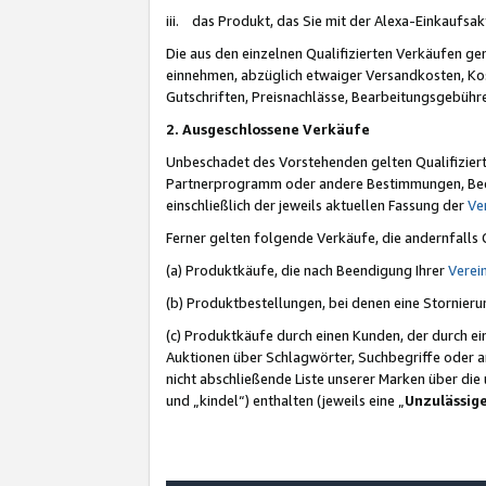
iii. das Produkt, das Sie mit der Alexa-Einkaufsa
Die aus den einzelnen Qualifizierten Verkäufen gen
einnehmen, abzüglich etwaiger Versandkosten, Ko
Gutschriften, Preisnachlässe, Bearbeitungsgebühr
2. Ausgeschlossene Verkäufe
Unbeschadet des Vorstehenden gelten Qualifiziert
Partnerprogramm oder andere Bestimmungen, Beding
einschließlich der jeweils aktuellen Fassung der
Ve
Ferner gelten folgende Verkäufe, die andernfalls
(a) Produktkäufe, die nach Beendigung Ihrer
Verei
(b) Produktbestellungen, bei denen eine Stornier
(c) Produktkäufe durch einen Kunden, der durch e
Auktionen über Schlagwörter, Suchbegriffe oder a
nicht abschließende Liste unserer Marken über di
und „kindel“) enthalten (jeweils eine „
Unzulässig