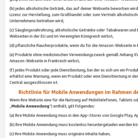
(b) jedes alkoholische Getränk, das auf deiner Webseite beworben wird
Lizenz zur Herstellung, zum Großhandel oder zum Vertrieb alkoholisch
Unternehmens betrieben wird,
(c) Säuglingsnahruhrung, alkoholische Getränke oder Tabakwaren und E
Webseiten in der EU und im Vereinigten Königreich wirbst,
(d) pflanzliche Raucherprodukte, wenn du für die Amazon-Webseite in B
(e) Produkte ohne medizinischen Verwendungszweck gemäß Anhang XVI 
Amazon-Webseite in Frankreich wirbst,
(f) jedes Produkt oder jede Dienstleistung, bei der es sich um ein Prod
erhältst eine Warnung, wenn ein Produkt oder eine Dienstleistung in de
Central ausgeschlossen ist.
Richtlinie für Mobile Anwendungen im Rahmen de
Wenn Ihre Website eine für die Nutzung auf Mobiltelefonen, Tablets 
„
Mobile Anwendung
“) enthält, gilt Folgendes:
(a) Ihre Mobile Anwendung muss in den App-Stores von Google Play, A
(b) Ihre Mobile Anwendung muss kostenlos heruntergeladen werden könn
(c) Ihre Mobile Anwendung muss originäre Inhalte haben,