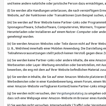
und keine andere natürliche oder juristische Person dazu ermächtigen, a
(l) Sie werden alle Handlungen unterlassen, die nach vernünftigem Erme
Website, auf der Funktionen oder Transaktionen (zum Beispiel suchen, s
(m) Sie werden auf Ihrer Website keine Partner-Links oder Programmin
Spionagesoftware, Schadsoftware, Computerviren, Würmern, Trojaner
Herunterladen oder Installieren auf einem Nutzer-Computer oder ande
genehmigt wurden.
(n) Sie werden Amazon-Websites oder Teile davon nicht auf Ihrer Websi
(z. B., WebView) innerhalb einer Mobilen Anwendung. Die Darstellung ein
Teilnahmevoraussetzungen stellt jedoch keinen Verstoß gegen diese Zif
(o) Sie werden keine Partner-Links oder andere Inhalte, die eine Am
Werbeseiten oder Layer-Werbung einstellen oder bereitstellen, mit Au
bewerben, die eng mit dem auf Ihrer Website befindlichen Material z
(p) Sie werden in Inhalte, die Sie auf einer Amazon-Website platzier
Werbediensten oder in einer Kundenbewertung, einem Forum, einem Wun
einer Amazon-Website verfügbaren Kontext) keine Partner-Links integr
(q) Sie werden nicht versuchen, den
Vergütungskatalog
zu umgehen oder
dass sich eine Webpage einer Amazon-Website im Browser eines Kunden 
(r) Sie werden nicht versuchen, Internetverkehr (Traffic) oder Vergü