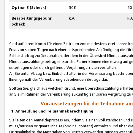
Option 3 (Scheck)
50£
50
Bearbeitungsgebühr
k.A.
k.A
Scheck
Sind auf Ihrem Konto für einen Zeitraum von mindestens drei Jahren kein
Frist von sieben Tagen nach einer entsprechenden Ankündigung die für
Schlussbetrag zurückzuhalten, der dem in der Übersicht Mindestausz
Mindestauszahlungsbetrag entspricht. Ferner können eine etwaig aufg
unterliegen oder durch geltende Verjährungsfristen verfallen.
An Sie unter Abzug bzw. Einbehalt aller in der Vereinbarung beschrieb
Ihnen gemäß der Vereinbarung zustehenden Beträge dar.
Sollten Sie, gleich aus welchem Grund, eine Überschusszahlung erhalte
an Sie im Rahmen der Vereinbarung zukünftig zahlbaren Vergütung zu 
Voraussetzungen für die Teilnahme a
1. Anmeldung und Teilnahmeberechtigung
Sie leiten den Anmeldeprozess ein, indem Sie einen vollständigen und 
muss/müssen originäre Inhalte (original content) enthalten und über d
Originalinhalte, die Materialien von Dritten verwenden, müssen wese