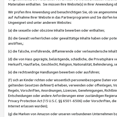
Materialien enthalten. Sie müssen Ihre Website(s) in Ihrer Anwendung ide
Wir prüfen Ihre Anwendung und benachrichtigen Sie, ob sie angenommen
auf Aufnahme Ihrer Website in das Partnerprogramm und Sie dürfen kei
Ungeeignet sind unter anderem Websites:
(a) die sexuelle oder obszöne Inhalte bewerben oder enthalten;
(b) die Gewalt verherrlichen oder gewalttätige Inhalte haben oder pot
anstiften,;
(c) die falsche, irreführende, diffamierende oder verleumderische Inha
(d) die von Hass geprägte, belästigende, schädliche, die Privatsphäre v
Herkunft, Hautfarbe, Geschlecht, Religion, Nationalität, Behinderung, 
(e) die rechtswidrige Handlungen bewerben oder ausführen;
(f) sich an Kinder richten oder wissentlich personenbezogene Daten vo
geltenden Gesetzen definiert) erheben, verwenden oder offenlegen, Vo
Regeln, Vorschriften, Anordnungen, Lizenzen, Genehmigungen, Richtlini
Entscheidungen oder andere Anforderungen einer zuständigen Regierung
Privacy Protection Act (15 U.S.C. §§ 6501-6506) oder Vorschriften, di
Internet erlassen wurden);
(g) die Marken von Amazon oder unseren verbundenen Unternehmen b