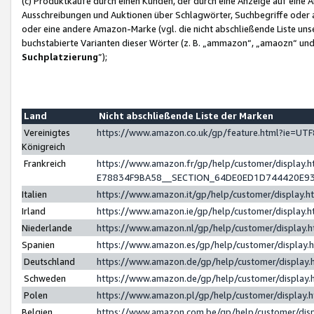
(c) Produktkäufe durch einen Kunden, der durch eine Anzeige auf eine 
Ausschreibungen und Auktionen über Schlagwörter, Suchbegriffe oder 
oder eine andere Amazon-Marke (vgl. die nicht abschließende Liste un
buchstabierte Varianten dieser Wörter (z. B. „ammazon“, „amaozn“ und „
Suchplatzierung
”);
Land
Nicht abschließende Liste der Marken
Vereinigtes
https://www.amazon.co.uk/gp/feature.html?ie=U
Königreich
Frankreich
https://www.amazon.fr/gp/help/customer/displa
E78834F9BA58__SECTION_64DE0ED1D744420E9
Italien
https://www.amazon.it/gp/help/customer/display
Irland
https://www.amazon.ie/gp/help/customer/displa
Niederlande
https://www.amazon.nl/gp/help/customer/display
Spanien
https://www.amazon.es/gp/help/customer/display
Deutschland
https://www.amazon.de/gp/help/customer/displa
Schweden
https://www.amazon.de/gp/help/customer/displa
Polen
https://www.amazon.pl/gp/help/customer/display
Belgien
https://www.amazon.com.be/gp/help/customer/d