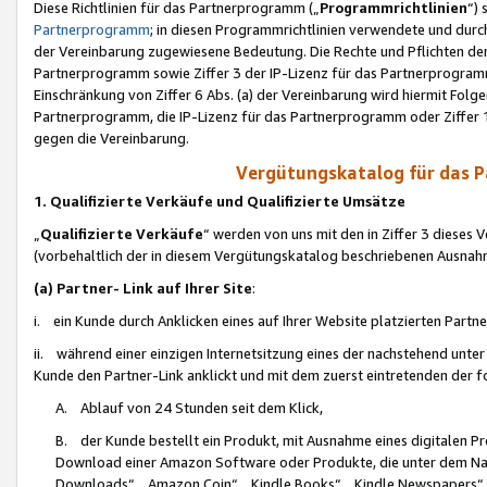
Diese Richtlinien für das Partnerprogramm („
Programmrichtlinien
“)
Partnerprogramm
; in diesen Programmrichtlinien verwendete und durch
der Vereinbarung zugewiesene Bedeutung. Die Rechte und Pflichten de
Partnerprogramm sowie Ziffer 3 der IP-Lizenz für das Partnerprogram
Einschränkung von Ziffer 6 Abs. (a) der Vereinbarung wird hiermit Fol
Partnerprogramm, die IP-Lizenz für das Partnerprogramm oder Ziffer 1
gegen die Vereinbarung.
Vergütungskatalog für das 
1. Qualifizierte Verkäufe und Qualifizierte Umsätze
„
Qualifizierte Verkäufe
“ werden von uns mit den in Ziffer 3 diese
(vorbehaltlich der in diesem Vergütungskatalog beschriebenen Ausnah
(a) Partner- Link auf Ihrer Site
:
i. ein Kunde durch Anklicken eines auf Ihrer Website platzierten Part
ii. während einer einzigen Internetsitzung eines der nachstehend unter (i)
Kunde den Partner-Link anklickt und mit dem zuerst eintretenden der f
A. Ablauf von 24 Stunden seit dem Klick,
B. der Kunde bestellt ein Produkt, mit Ausnahme eines digitalen P
Download einer Amazon Software oder Produkte, die unter dem N
Downloads“, „Amazon Coin“, „Kindle Books“, „Kindle Newspapers“, „