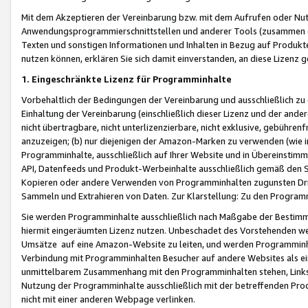
Mit dem Akzeptieren der Vereinbarung bzw. mit dem Aufrufen oder Nutz
Anwendungsprogrammierschnittstellen und anderer Tools (zusammen die
Texten und sonstigen Informationen und Inhalten in Bezug auf Produkte
nutzen können, erklären Sie sich damit einverstanden, an diese Lizenz 
1. Eingeschränkte Lizenz für Programminhalte
Vorbehaltlich der Bedingungen der Vereinbarung und ausschließlich z
Einhaltung der Vereinbarung (einschließlich dieser Lizenz und der ande
nicht übertragbare, nicht unterlizenzierbare, nicht exklusive, gebühren
anzuzeigen; (b) nur diejenigen der Amazon-Marken zu verwenden (wie in 
Programminhalte, ausschließlich auf Ihrer Website und in Übereinstimmu
API, Datenfeeds und Produkt-Werbeinhalte ausschließlich gemäß den Spe
Kopieren oder andere Verwenden von Programminhalten zugunsten Dri
Sammeln und Extrahieren von Daten. Zur Klarstellung: Zu den Program
Sie werden Programminhalte ausschließlich nach Maßgabe der Besti
hiermit eingeräumten Lizenz nutzen. Unbeschadet des Vorstehenden we
Umsätze auf eine Amazon-Website zu leiten, und werden Programminhal
Verbindung mit Programminhalten Besucher auf andere Websites als ein
unmittelbarem Zusammenhang mit den Programminhalten stehen, Links z
Nutzung der Programminhalte ausschließlich mit der betreffenden Pr
nicht mit einer anderen Webpage verlinken.