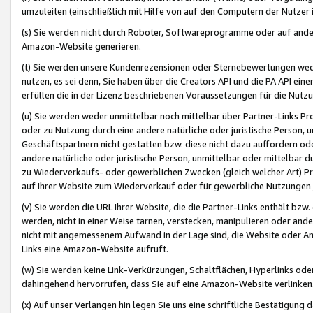
umzuleiten (einschließlich mit Hilfe von auf den Computern der Nutzer i
(s) Sie werden nicht durch Roboter, Softwareprogramme oder auf andere
Amazon-Website generieren.
(t) Sie werden unsere Kundenrezensionen oder Sternebewertungen wed
nutzen, es sei denn, Sie haben über die Creators API und die PA API e
erfüllen die in der Lizenz beschriebenen Voraussetzungen für die Nutzu
(u) Sie werden weder unmittelbar noch mittelbar über Partner-Links P
oder zu Nutzung durch eine andere natürliche oder juristische Person,
Geschäftspartnern nicht gestatten bzw. diese nicht dazu auffordern od
andere natürliche oder juristische Person, unmittelbar oder mittelbar
zu Wiederverkaufs- oder gewerblichen Zwecken (gleich welcher Art) 
auf Ihrer Website zum Wiederverkauf oder für gewerbliche Nutzungen 
(v) Sie werden die URL Ihrer Website, die die Partner-Links enthält b
werden, nicht in einer Weise tarnen, verstecken, manipulieren oder and
nicht mit angemessenem Aufwand in der Lage sind, die Website oder A
Links eine Amazon-Website aufruft.
(w) Sie werden keine Link-Verkürzungen, Schaltflächen, Hyperlinks ode
dahingehend hervorrufen, dass Sie auf eine Amazon-Website verlinken
(x) Auf unser Verlangen hin legen Sie uns eine schriftliche Bestätigung