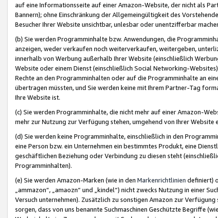
auf eine Informationsseite auf einer Amazon-Website, der nicht als Part
Bannern); ohne Einschränkung der Allgemeingültigkeit des Vorstehende
Besucher Ihrer Website unsichtbar, unlesbar oder unentzifferbar mache
(b) Sie werden Programminhalte bzw. Anwendungen, die Programminhalt
anzeigen, weder verkaufen noch weiterverkaufen, weitergeben, unterli
innerhalb von Werbung außerhalb Ihrer Website (einschließlich Werbun
Website oder einem Dienst (einschließlich Social Networking-Website
Rechte an den Programminhalten oder auf die Programminhalte an eine a
übertragen müssten, und Sie werden keine mit Ihrem Partner-Tag formati
Ihre Website ist.
(c) Sie werden Programminhalte, die nicht mehr auf einer Amazon-Websit
mehr zur Nutzung zur Verfügung stehen, umgehend von Ihrer Website e
(d) Sie werden keine Programminhalte, einschließlich in den Programmin
eine Person bzw. ein Unternehmen ein bestimmtes Produkt, eine Dienstle
geschäftlichen Beziehung oder Verbindung zu diesen steht (einschließli
Programminhalten).
(e) Sie werden Amazon-Marken (wie in den
Markenrichtlinien
definiert) 
„ammazon“, „amaozn“ und „kindel“) nicht zwecks Nutzung in einer Suc
Versuch unternehmen). Zusätzlich zu sonstigen Amazon zur Verfügung 
sorgen, dass von uns benannte Suchmaschinen Geschützte Begriffe (wie 