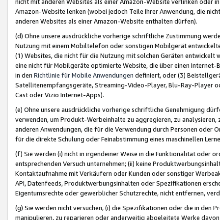
nicht mit anderen Websites als einer Amazon-Website verlinken oder i
Amazon-Website lenken (wobei jedoch Teile Ihrer Anwendung, die nich
anderen Websites als einer Amazon-Website enthalten dürfen).
(d) Ohne unsere ausdrückliche vorherige schriftliche Zustimmung werd
Nutzung mit einem Mobiltelefon oder sonstigen Mobilgerät entwickelt
(1) Websites, die nicht für die Nutzung mit solchen Geräten entwickelt
eine nicht für Mobilgeräte optimierte Website, die über einen Interne
in den
Richtlinie für Mobile Anwendungen
definiert, oder (3) Beistellge
Satellitenempfangsgeräte, Streaming-Video-Player, Blu-Ray-Player ode
Cast oder Vizio Internet-Apps).
(e) Ohne unsere ausdrückliche vorherige schriftliche Genehmigung dürfe
verwenden, um Produkt-Werbeinhalte zu aggregieren, zu analysieren, 
anderen Anwendungen, die für die Verwendung durch Personen oder Or
für die direkte Schulung oder Feinabstimmung eines maschinellen Lern
(f) Sie werden (i) nicht in irgendeiner Weise in die Funktionalität ode
entsprechenden Versuch unternehmen; (ii) keine Produktwerbungsinha
Kontaktaufnahme mit Verkäufern oder Kunden oder sonstiger Werbeaktiv
API, Datenfeeds, Produktwerbungsinhalten oder Spezifikationen erschei
Eigentumsrechte oder gewerblicher Schutzrechte, nicht entfernen, verd
(g) Sie werden nicht versuchen, (i) die Spezifikationen oder die in de
manipulieren, zu reparieren oder anderweitig abgeleitete Werke davon z