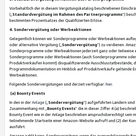
Vorbehaltlich der in diesem Vergütungskatalog beschriebenen Einschr
(„
Standardvergütung im Rahmen des Partnerprogramms
“) besc
bestimmten Prozentsatzes der Qualifizierten Erlöse.
4. Sondervergütung oder Werbeaktionen
Gelegentlich können wir Sonderprogramme oder Werbeaktionen auflegen,
oder alternative Vergütung („
Sondervergütung
”) zu verdienen. Amazo
Sonderprogramme oder Werbeaktionen jederzeit ganz oder teilweise einz
Sonderprogramme oder Werbeaktionen (auch Sonderprogramme oder We
Produktverkäufen kommt) disqualifizierende Ausschlusstatbestände, di
Programmdokumentation im Hinblick auf Produktverkäufe geltende E
Werbeaktionen.
Folgende Sondervergütungen sind derzeit verfügbar:
hier
.
(a) Bounty Events
In den in der
Anlage
(„
Sondervergütung
“) aufgeführten Ländern sind
Zusammenhang mit „
Bounty Events
“ die in dieser Ziffer 4 (a) besch
Bounty Event wie in der Anlage beschrieben anspruchsberechtigt sein mu
teilnehmende Startseite einer Amazon-Website aufruft und (2) der Kun
ausführt.
Amazon zahlt keine Sondervergütung, wenn das zugrundeliegende Boun