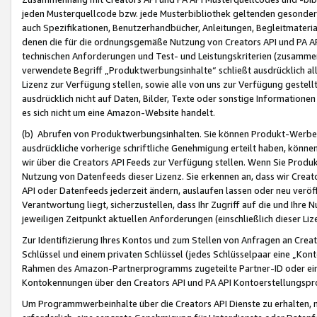
jeden Musterquellcode bzw. jede Musterbibliothek geltenden gesonder
auch Spezifikationen, Benutzerhandbücher, Anleitungen, Begleitmaterial
denen die für die ordnungsgemäße Nutzung von Creators API und PA A
technischen Anforderungen und Test- und Leistungskriterien (zusammen
verwendete Begriff „Produktwerbungsinhalte“ schließt ausdrücklich al
Lizenz zur Verfügung stellen, sowie alle von uns zur Verfügung gestel
ausdrücklich nicht auf Daten, Bilder, Texte oder sonstige Informatione
es sich nicht um eine Amazon-Website handelt.
(b) Abrufen von Produktwerbungsinhalten. Sie können Produkt-Werbein
ausdrückliche vorherige schriftliche Genehmigung erteilt haben, könn
wir über die Creators API Feeds zur Verfügung stellen. Wenn Sie Produk
Nutzung von Datenfeeds dieser Lizenz. Sie erkennen an, dass wir Creat
API oder Datenfeeds jederzeit ändern, auslaufen lassen oder neu veröffe
Verantwortung liegt, sicherzustellen, dass Ihr Zugriff auf die und Ihr
jeweiligen Zeitpunkt aktuellen Anforderungen (einschließlich dieser Liz
Zur Identifizierung Ihres Kontos und zum Stellen von Anfragen an Crea
Schlüssel und einem privaten Schlüssel (jedes Schlüsselpaar eine „Kon
Rahmen des Amazon-Partnerprogramms zugeteilte Partner-ID oder ein
Kontokennungen über den Creators API und PA API Kontoerstellungspro
Um Programmwerbeinhalte über die Creators API Dienste zu erhalten, m