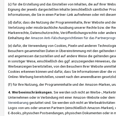
(c) für die Erstellung und das Einstellen von Inhalten, die auf Ihrer We
Eignung der jeweils dargestellten Inhalte (einschließlich sämtlicher 
Informationen, die Sie in einen Partner-Link aufnehmen oder mit diese
(d) dafür, dass die Nutzung der Programminhalte, Ihrer Website und des 
Verletzung oder missbräuchliche Ausübung unserer Rechte bzw. der Recht
Markenrechte, Datenschutzrechte, Veröffentlichungsrechte oder anderer
Einhaltung der
Amazon Anti-Fälschungsrichtlinien für das Partnerpro
(e) dafür, die Verwendung von Cookies, Pixeln und anderen Technologien
Besuchern gesammelten Daten in Übereinstimmung mit den geltenden Ge
und angemessen darzustellen und auf andere Weise die geltenden geset
in sonstiger Weise, einschließlich des ggf. anzuzeigenden Hinweises, d
Werbeanzeigen bereitstellen, von den Besuchern Ihrer Website unmitte
Cookies erkennen können und dafür, dass Sie Informationen über die v
Online-Werbung bereitstellen, soweit nach den anwendbaren gesetzlic
(f) für Ihre Nutzung, der Programminhalte und der Amazon-Marken, u
4. Werbeeinschränkungen.
Sie werden sich nicht an Werbe-, Market
Unternehmen oder in Verbindung mit einer Amazon-Website oder dem Pa
Vereinbarung
gestattet sind. Sie werden sich nicht an Werbeaktivitäten
Logos von uns oder unseren Partnern (einschließlich Amazon-Marken), 
E-Books, physischen Postsendungen, physischen Dokumenten oder in 