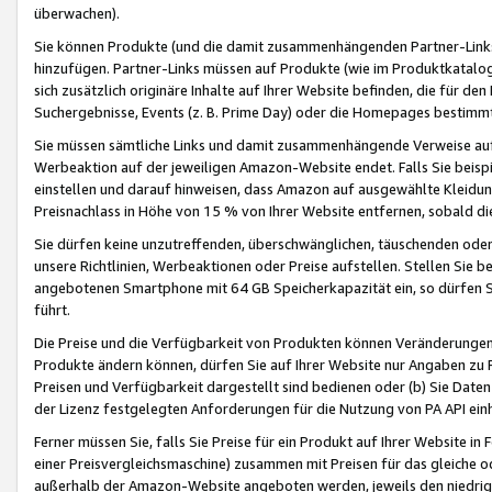
überwachen).
Sie können Produkte (und die damit zusammenhängenden Partner-Links)
hinzufügen. Partner-Links müssen auf Produkte (wie im Produktkatalog de
sich zusätzlich originäre Inhalte auf Ihrer Website befinden, die für 
Suchergebnisse, Events (z. B. Prime Day) oder die Homepages bestimmte
Sie müssen sämtliche Links und damit zusammenhängende Verweise auf z
Werbeaktion auf der jeweiligen Amazon-Website endet. Falls Sie beisp
einstellen und darauf hinweisen, dass Amazon auf ausgewählte Kleidun
Preisnachlass in Höhe von 15 % von Ihrer Website entfernen, sobald di
Sie dürfen keine unzutreffenden, überschwänglichen, täuschenden od
unsere Richtlinien, Werbeaktionen oder Preise aufstellen. Stellen Sie 
angebotenen Smartphone mit 64 GB Speicherkapazität ein, so dürfen S
führt.
Die Preise und die Verfügbarkeit von Produkten können Veränderungen 
Produkte ändern können, dürfen Sie auf Ihrer Website nur Angaben zu P
Preisen und Verfügbarkeit dargestellt sind bedienen oder (b) Sie Daten
der Lizenz festgelegten Anforderungen für die Nutzung von PA API einh
Ferner müssen Sie, falls Sie Preise für ein Produkt auf Ihrer Website in 
einer Preisvergleichsmaschine) zusammen mit Preisen für das gleiche o
außerhalb der Amazon-Website angeboten werden, jeweils den niedrigst