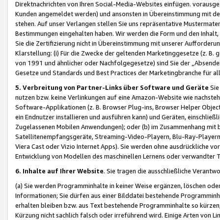
Direktnachrichten von Ihren Social-Media-Websites einfügen. vorausg
Kunden angemeldet werden) und ansonsten in Übereinstimmung mit der
stehen. Auf unser Verlangen stellen Sie uns repräsentative Mustermater
Bestimmungen eingehalten haben. Wir werden die Form und den Inhalt, di
Sie die Zertifizierung nicht in Übereinstimmung mit unserer Aufforderu
Klarstellung: (i) Für die Zwecke der geltenden Marketinggesetze (z. 
von 1991 und ähnlicher oder Nachfolgegesetze) sind Sie der „Absender“ j
Gesetze und Standards und Best Practices der Marketingbranche für 
5. Verbreitung von Partner-Links über Software und Geräte
Sie
nutzen bzw. keine Verlinkungen auf eine Amazon-Website wie nachsteh
Software-Applikationen (z. B. Browser Plug-ins, Browser Helper Objec
ein Endnutzer installieren und ausführen kann) und Geräten, einschlie
Zugelassenen Mobilen Anwendungen); oder (b) im Zusammenhang mit bzw.
Satellitenempfangsgeräte, Streaming-Video-Playern, Blu-Ray-Playern 
Viera Cast oder Vizio Internet Apps). Sie werden ohne ausdrückliche v
Entwicklung von Modellen des maschinellen Lernens oder verwandter 
6. Inhalte auf Ihrer Website
. Sie tragen die ausschließliche Verantwo
(a) Sie werden Programminhalte in keiner Weise ergänzen, löschen oder
Informationen; Sie dürfen aus einer Bilddatei bestehende Programminhal
erhalten bleiben bzw. aus Text bestehende Programminhalte so kürzen, 
Kürzung nicht sachlich falsch oder irreführend wird. Einige Arten von L