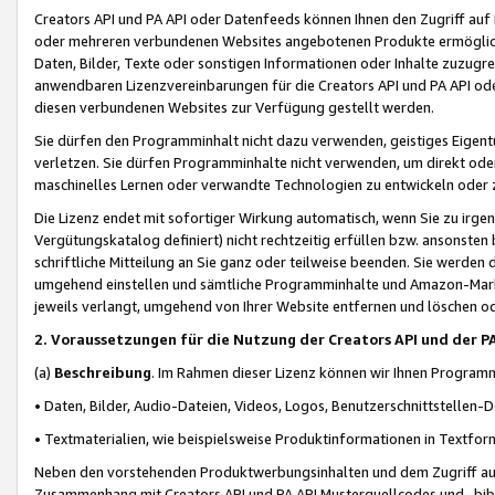
Creators API und PA API oder Datenfeeds können Ihnen den Zugriff auf D
oder mehreren verbundenen Websites angebotenen Produkte ermögliche
Daten, Bilder, Texte oder sonstigen Informationen oder Inhalte zuzugre
anwendbaren Lizenzvereinbarungen für die Creators API und PA API od
diesen verbundenen Websites zur Verfügung gestellt werden.
Sie dürfen den Programminhalt nicht dazu verwenden, geistiges Eigent
verletzen. Sie dürfen Programminhalte nicht verwenden, um direkt ode
maschinelles Lernen oder verwandte Technologien zu entwickeln oder zu
Die Lizenz endet mit sofortiger Wirkung automatisch, wenn Sie zu irg
Vergütungskatalog definiert) nicht rechtzeitig erfüllen bzw. ansonsten
schriftliche Mitteilung an Sie ganz oder teilweise beenden. Sie werden
umgehend einstellen und sämtliche Programminhalte und Amazon-Marke
jeweils verlangt, umgehend von Ihrer Website entfernen und löschen od
2. Voraussetzungen für die Nutzung der Creators API und der P
(a)
Beschreibung
. Im Rahmen dieser Lizenz können wir Ihnen Programmi
• Daten, Bilder, Audio-Dateien, Videos, Logos, Benutzerschnittstellen-
• Textmaterialien, wie beispielsweise Produktinformationen in Textfor
Neben den vorstehenden Produktwerbungsinhalten und dem Zugriff auf 
Zusammenhang mit Creators API und PA API Musterquellcodes und -bibli