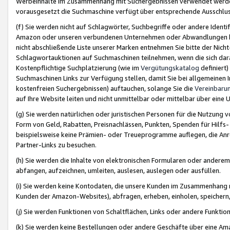
Werbeinhalte im Zusammenhang mit Suchergebnissen verwendet werden,
vorausgesetzt die Suchmaschine verfügt über entsprechende Ausschlu
(f) Sie werden nicht auf Schlagwörter, Suchbegriffe oder andere Ident
Amazon oder unseren verbundenen Unternehmen oder Abwandlungen bzw
nicht abschließende Liste unserer Marken entnehmen Sie bitte der Nich
Schlagwortauktionen auf Suchmaschinen teilnehmen, wenn die sich da
Kostenpflichtige Suchplatzierung (wie im
Vergütungskatalog
definiert
Suchmaschinen Links zur Verfügung stellen, damit Sie bei allgemeinen I
kostenfreien Suchergebnissen) auftauchen, solange Sie die
Vereinbaru
auf Ihre Website leiten und nicht unmittelbar oder mittelbar über eine
(g) Sie werden natürlichen oder juristischen Personen für die Nutzung 
Form von Geld, Rabatten, Preisnachlässen, Punkten, Spenden für Hilfs
beispielsweise keine Prämien- oder Treueprogramme auflegen, die Anrei
Partner-Links zu besuchen.
(h) Sie werden die Inhalte von elektronischen Formularen oder anderem M
abfangen, aufzeichnen, umleiten, auslesen, auslegen oder ausfüllen.
(i) Sie werden keine Kontodaten, die unsere Kunden im Zusammenhang 
Kunden der Amazon-Websites), abfragen, erheben, einholen, speichern,
(j) Sie werden Funktionen von Schaltflächen, Links oder andere Funkti
(k) Sie werden keine Bestellungen oder andere Geschäfte über eine Ama