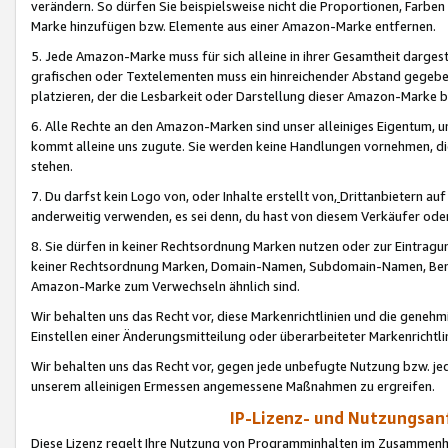
verändern. So dürfen Sie beispielsweise nicht die Proportionen, Farb
Marke hinzufügen bzw. Elemente aus einer Amazon-Marke entfernen.
5. Jede Amazon-Marke muss für sich alleine in ihrer Gesamtheit darge
grafischen oder Textelementen muss ein hinreichender Abstand gegebe
platzieren, der die Lesbarkeit oder Darstellung dieser Amazon-Marke b
6. Alle Rechte an den Amazon-Marken sind unser alleiniges Eigentum, 
kommt alleine uns zugute. Sie werden keine Handlungen vornehmen, 
stehen.
7. Du darfst kein Logo von, oder Inhalte erstellt von,
Drittanbietern au
anderweitig verwenden, es sei denn, du hast von diesem Verkäufer oder
8. Sie dürfen in keiner Rechtsordnung Marken nutzen oder zur Eintragu
keiner Rechtsordnung Marken, Domain-Namen, Subdomain-Namen, Benu
Amazon-Marke zum Verwechseln ähnlich sind.
Wir behalten uns das Recht vor, diese Markenrichtlinien und die gene
Einstellen einer Änderungsmitteilung oder überarbeiteter Markenricht
Wir behalten uns das Recht vor, gegen jede unbefugte Nutzung bzw. jede 
unserem alleinigen Ermessen angemessene Maßnahmen zu ergreifen.
IP-Lizenz- und Nutzungsan
Diese Lizenz regelt Ihre Nutzung von Programminhalten im Zusammen