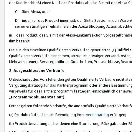
der Kunde schließt einen Kauf des Produkts ab, das Sie mit der Alexa 
C. über Alexa, oder
D. indem er das Produkt innerhalb der Skills Session in den Waren
seiner erstmaligen Teilnahme an der Alexa Shopping Action abschlie
iii. das Produkt, das Sie mit der Alexa-Einkaufsaktion vorgestellt ha
ihm bezahlt.
Die aus den einzelnen Qualifizierten Verkäufen generierten „
Qualifizi
Qualifizierten Verkäufe einnehmen, abzüglich etwaiger Versandkosten
Mehrwertsteuer), Servicegebühren, Gutschriften, Preisnachlässe, Bear
2. Ausgeschlossene Verkäufe
Unbeschadet des Vorstehenden gelten Qualifizierte Verkäufe nicht als
Vergütungskatalog für das Partnerprogramm oder andere Bestimmungen,
wir jeweils für das Partnerprogramm festlegen, einschließlich der jewe
„
Programmdokumentation
“).
Ferner gelten folgende Verkäufe, die andernfalls Qualifizierte Verkä
(a) Produktkäufe, die nach Beendigung Ihrer
Vereinbarung
erfolgen;
(b) Produktbestellungen, bei denen eine Stornierung, Rückgabe oder R