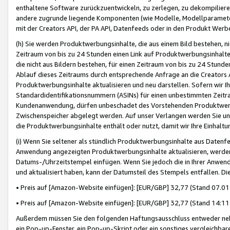
enthaltene Software zurückzuentwickeln, zu zerlegen, zu dekompilier
andere zugrunde liegende Komponenten (wie Modelle, Modellparameter
mit der Creators API, der PA API, Datenfeeds oder in den Produkt Werb
(h) Sie werden Produktwerbungsinhalte, die aus einem Bild bestehen, ni
Zeitraum von bis zu 24 Stunden einen Link auf Produktwerbungsinhalte
die nicht aus Bildern bestehen, für einen Zeitraum von bis zu 24 Stund
Ablauf dieses Zeitraums durch entsprechende Anfrage an die Creators 
Produktwerbungsinhalte aktualisieren und neu darstellen. Sofern wir Ih
Standardidentifikationsnummern (ASINs) für einen unbestimmten Zeitra
Kundenanwendung, dürfen unbeschadet des Vorstehenden Produktwerbu
Zwischenspeicher abgelegt werden. Auf unser Verlangen werden Sie un
die Produktwerbungsinhalte enthält oder nutzt, damit wir Ihre Einhalt
(i) Wenn Sie seltener als stündlich Produktwerbungsinhalte aus Datenfe
Anwendung angezeigten Produktwerbungsinhalte aktualisieren, werden 
Datums-/Uhrzeitstempel einfügen. Wenn Sie jedoch die in Ihrer Anwe
und aktualisiert haben, kann der Datumsteil des Stempels entfallen. Dies
• Preis auf [Amazon-Website einfügen]: [EUR/GBP] 32,77 (Stand 07.01.
• Preis auf [Amazon-Website einfügen]: [EUR/GBP] 32,77 (Stand 14:11 
Außerdem müssen Sie den folgenden Haftungsausschluss entweder neb
ein Pop-up-Fenster, ein Pop-up-Skript oder ein sonstiges vergleichba