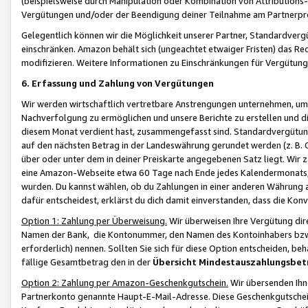
(beispielsweise durch Manipulation oder Kombination von Attributions-
Vergütungen und/oder der Beendigung deiner Teilnahme am Partnerp
Gelegentlich können wir die Möglichkeit unserer Partner, Standardv
einschränken. Amazon behält sich (ungeachtet etwaiger Fristen) das Re
modifizieren. Weitere Informationen zu Einschränkungen für Vergütung
6. Erfassung und Zahlung von Vergütungen
Wir werden wirtschaftlich vertretbare Anstrengungen unternehmen, um 
Nachverfolgung zu ermöglichen und unsere Berichte zu erstellen und di
diesem Monat verdient hast, zusammengefasst sind. Standardvergütung
auf den nächsten Betrag in der Landeswährung gerundet werden (z. B. C
über oder unter dem in deiner Preiskarte angegebenen Satz liegt. Wir
eine Amazon-Webseite etwa 60 Tage nach Ende jedes Kalendermonats, i
wurden. Du kannst wählen, ob du Zahlungen in einer anderen Währung
dafür entscheidest, erklärst du dich damit einverstanden, dass die K
Option 1: Zahlung per Überweisung.
Wir überweisen Ihre Vergütung dir
Namen der Bank, die Kontonummer, den Namen des Kontoinhabers bzw. a
erforderlich) nennen. Sollten Sie sich für diese Option entscheiden, be
fällige Gesamtbetrag den in der
Übersicht Mindestauszahlungsbet
Option 2: Zahlung per Amazon-Geschenkgutschein.
Wir übersenden Ihne
Partnerkonto genannte Haupt-E-Mail-Adresse. Diese Geschenkgutschei