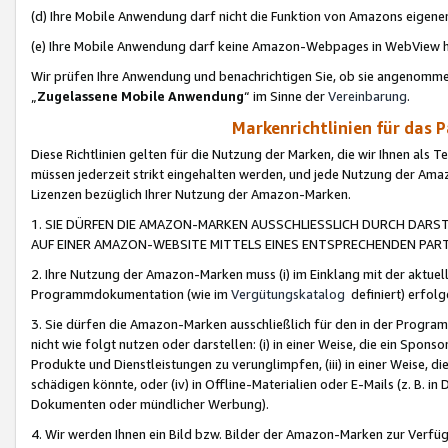
(d) Ihre Mobile Anwendung darf nicht die Funktion von Amazons eige
(e) Ihre Mobile Anwendung darf keine Amazon-Webpages in WebView 
Wir prüfen Ihre Anwendung und benachrichtigen Sie, ob sie angenomm
„
Zugelassene Mobile Anwendung
“ im Sinne der
Vereinbarung
.
Markenrichtlinien für das 
Diese Richtlinien gelten für die Nutzung der Marken, die wir Ihnen als 
müssen jederzeit strikt eingehalten werden, und jede Nutzung der Ama
Lizenzen bezüglich Ihrer Nutzung der Amazon-Marken.
1. SIE DÜRFEN DIE AMAZON-MARKEN AUSSCHLIESSLICH DURCH DARS
AUF EINER AMAZON-WEBSITE MITTELS EINES ENTSPRECHENDEN PART
2. Ihre Nutzung der Amazon-Marken muss (i) im Einklang mit der aktuells
Programmdokumentation (wie im
Vergütungskatalog
definiert) erfolg
3. Sie dürfen die Amazon-Marken ausschließlich für den in der Progr
nicht wie folgt nutzen oder darstellen: (i) in einer Weise, die ein Spo
Produkte und Dienstleistungen zu verunglimpfen, (iii) in einer Weise
schädigen könnte, oder (iv) in Offline-Materialien oder E-Mails (z. B.
Dokumenten oder mündlicher Werbung).
4. Wir werden Ihnen ein Bild bzw. Bilder der Amazon-Marken zur Verfüg