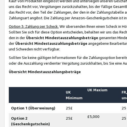
Kauf von Produkten eingelöst werden und unterliegen unseren Geschäf
uns das Recht vor, Vergütungen zurückzuhalten, bis der fällige Gesamt
das Recht vor, den Teil der Zahlungen, der den in der Zahlungstabelle 
Zahlungsart angibst. Die Zahlung per Amazon-Geschenkgutschein ist in
Option 3: Zahlung per Scheck.
Wir übersenden Ihnen einen Scheck in Höh
Sollten Sie sich für diese Option entscheiden, behalten wir uns das Rec
den in der
Übersicht Mindestauszahlungsbeträge
genannten Mindest
der
Übersicht Mindestauszahlungsbeträge
angegebene Bearbeitung
und Schweden nicht verfügbar.
Sollten Sie keine gültigen Informationen für die Zahlungsoption bereit
oder die Auszahlung verdienter Vergütung zurückhalten, bis Sie eine A
Übersicht Mindestauszahlungsbeträge
UK Maxium
UK
FR,
Minimum
un
Option 1 (Überweisung)
25£
25
£5,000
Option 2
25£
25
(Geschenkgutschein)