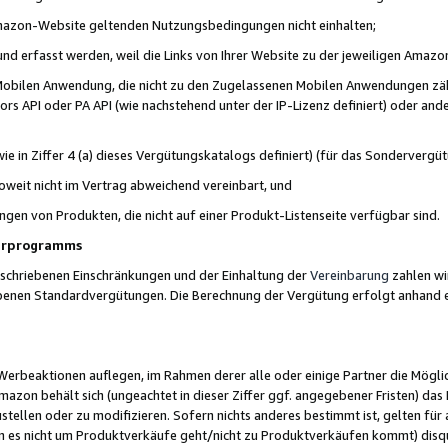
 Amazon-Website geltenden Nutzungsbedingungen nicht einhalten;
t und erfasst werden, weil die Links von Ihrer Website zu der jeweiligen Am
 Mobilen Anwendung, die nicht zu den Zugelassenen Mobilen Anwendungen zählt
s API oder PA API (wie nachstehend unter der IP-Lizenz definiert) oder ander
ie in Ziffer 4 (a) dieses Vergütungskatalogs definiert) (für das Sonderverg
weit nicht im Vertrag abweichend vereinbart, und
ngen von Produkten, die nicht auf einer Produkt-Listenseite verfügbar sind.
nerprogramms
eschriebenen Einschränkungen und der Einhaltung der
Vereinbarung
zahlen wir
ebenen Standardvergütungen. Die Berechnung der Vergütung erfolgt anhand e
beaktionen auflegen, im Rahmen derer alle oder einige Partner die Möglichk
Amazon behält sich (ungeachtet in dieser Ziffer ggf. angegebener Fristen) d
ustellen oder zu modifizieren. Sofern nichts anderes bestimmt ist, gelten 
s nicht um Produktverkäufe geht/nicht zu Produktverkäufen kommt) disqua