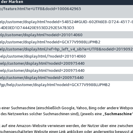
e der Marken
gp/feature.html?ie=UTF8&docId=1000642963
help/customer/display.html?nodeId=548524#GUID-602FA6E8-D724-4317-
64DE0ED1D744420E933ED292E5A7B3D3
elp/customer/display.html?nodeId=201014060
help/customer/display.html?nodeId=GCX77V9988LUPMB2
help/customer/display.html/ref=hp_left_v4_sib?ie=UTF8&nodeId=201909
help/customer/display.html/?nodeId=201014060
help/customer/display.html?nodeId=200975440
help/customer/display.html?nodeId=200975440
help/customer/display.html?nodeId=200975440
/gp/help/customer/display.html?nodeId=GCX77V9988LUPMB2
n einer Suchmaschine (einschließlich Google, Yahoo, Bing oder andere Webp
 des Netzwerkes solcher Suchmaschinen sind), (jeweils eine „
Suchmaschine
nk auf eine Amazon-Website verwiesen werden, der Nutzer über eine zwische
ischengeschalteten Website einen Link anklicken oder anderweitig bewusst a