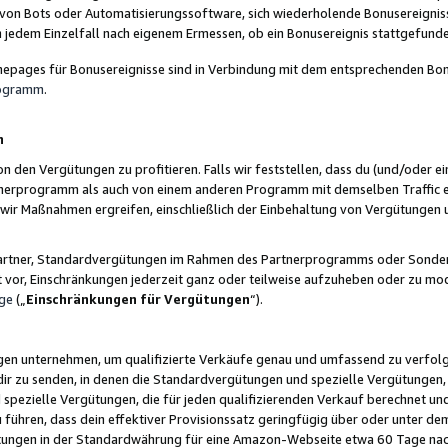
 von Bots oder Automatisierungssoftware, sich wiederholende Bonusereignisse
n jedem Einzelfall nach eigenem Ermessen, ob ein Bonusereignis stattgefund
epages für Bonusereignisse sind in Verbindung mit dem entsprechenden Bonu
rogramm
.
n
den Vergütungen zu profitieren. Falls wir feststellen, dass du (und/oder ein
erprogramm als auch von einem anderen Programm mit demselben Traffic ei
n wir Maßnahmen ergreifen, einschließlich der Einbehaltung von Vergütunge
r Partner, Standardvergütungen im Rahmen des Partnerprogramms oder Sonde
ht vor, Einschränkungen jederzeit ganz oder teilweise aufzuheben oder zu mod
ge
(„
Einschränkungen für Vergütungen
“).
ngen unternehmen, um qualifizierte Verkäufe genau und umfassend zu verfol
dir zu senden, in denen die Standardvergütungen und spezielle Vergütungen, 
pezielle Vergütungen, die für jeden qualifizierenden Verkauf berechnet un
 führen, dass dein effektiver Provisionssatz geringfügig über oder unter dem
ungen in der Standardwährung für eine Amazon-Webseite etwa 60 Tage nach