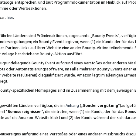
skatalogs entsprechen, und laut Programmdokumentation im Hinblick auf Pr
amme oder Werbeaktionen.
bar:
hier
.
führten Ländern sind Prämienaktionen, sogenannte „Bounty Events“, verfügb
Sondervergütungen; ein Bounty Event liegt vor, wenn (1) ein Kunde der für da
nes Partner-Links auf Ihrer Website eine an der Bounty-Aktion teilnehmende 
er Anlage beschriebene Bounty-Aktion ausführt.
ugrundeliegende Bounty Event aufgrund eines Verstoßes oder anderen Miss
ots oder Automatisierungssoftware, im Falle mehrerer Bounty Events einer e
r Website resultieren) disqualifiziert wurde. Amazon legt im alleinigen Ermess
iegt.
n Bounty-spezifischen Homepages sind im Zusammenhang mit dem jeweiligen
sgewählten Ländern verfügbar, die im
Anhang
(„
Sondervergütung
“)aufgefüh
it "
Bonusereignissen
", die eintreten, wenn (1) ein Kunde, der für das Bon
bsite auf die Amazon-Website klickt und (2) der Kunde während der sich dar
usereignis aufgrund eines Verstoßes oder eines anderen Missbrauchs disqua