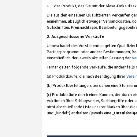
iii. das Produkt, das Sie mit der Alexa-Einkaufsa
Die aus den einzelnen Qualifizierten Verkäufen gen
einnehmen, abzüglich etwaiger Versandkosten, Ko
Gutschriften, Preisnachlässe, Bearbeitungsgebühr
2. Ausgeschlossene Verkäufe
Unbeschadet des Vorstehenden gelten Qualifiziert
Partnerprogramm oder andere Bestimmungen, Beding
einschließlich der jeweils aktuellen Fassung der
Ve
Ferner gelten folgende Verkäufe, die andernfalls
(a) Produktkäufe, die nach Beendigung Ihrer
Verei
(b) Produktbestellungen, bei denen eine Stornier
(c) Produktkäufe durch einen Kunden, der durch e
Auktionen über Schlagwörter, Suchbegriffe oder a
nicht abschließende Liste unserer Marken über di
und „kindel“) enthalten (jeweils eine „
Unzulässig