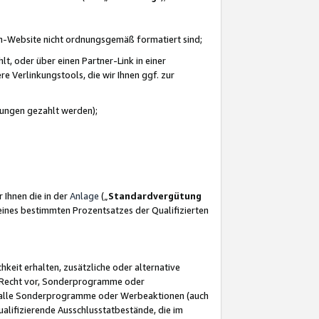
azon-Website nicht ordnungsgemäß formatiert sind;
, oder über einen Partner-Link in einer
e Verlinkungstools, die wir Ihnen ggf. zur
ütungen gezahlt werden);
 Ihnen die in der
Anlage
(„
Standardvergütung
ines bestimmten Prozentsatzes der Qualifizierten
eit erhalten, zusätzliche oder alternative
as Recht vor, Sonderprogramme oder
für alle Sonderprogramme oder Werbeaktionen (auch
lifizierende Ausschlusstatbestände, die im