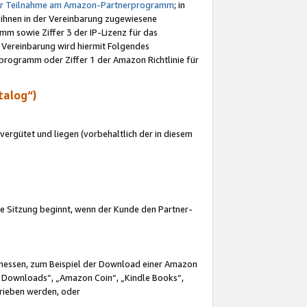
ur Teilnahme am Amazon-Partnerprogramm
; in
 ihnen in der Vereinbarung zugewiesene
m sowie Ziffer 3 der IP-Lizenz für das
 Vereinbarung wird hiermit Folgendes
programm oder Ziffer 1 der Amazon Richtlinie für
talog“)
ergütet und liegen (vorbehaltlich der in diesem
i die Sitzung beginnt, wenn der Kunde den Partner-
Ermessen, zum Beispiel der Download einer Amazon
 Downloads“, „Amazon Coin“, „Kindle Books“,
trieben werden, oder