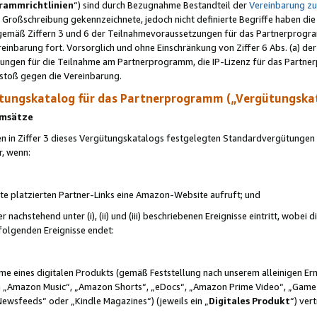
rammrichtlinien
“) sind durch Bezugnahme Bestandteil der
Vereinbarung z
Großschreibung gekennzeichnete, jedoch nicht definierte Begriffe haben die
 gemäß Ziffern 3 und 6 der Teilnahmevoraussetzungen für das Partnerprogram
nbarung fort. Vorsorglich und ohne Einschränkung von Ziffer 6 Abs. (a) der
ungen für die Teilnahme am Partnerprogramm, die IP-Lizenz für das Partner
rstoß gegen die Vereinbarung.
ungskatalog für das Partnerprogramm („Vergütungska
 Umsätze
n in Ziffer 3 dieses Vergütungskatalogs festgelegten Standardvergütungen v
r, wenn:
ite platzierten Partner-Links eine Amazon-Website aufruft; und
r nachstehend unter (i), (ii) und (iii) beschriebenen Ereignisse eintritt, wobe
 folgenden Ereignisse endet:
hme eines digitalen Produkts (gemäß Feststellung nach unserem alleinigen 
 „Amazon Music“, „Amazon Shorts“, „eDocs“, „Amazon Prime Video“, „Game
Newsfeeds“ oder „Kindle Magazines“) (jeweils ein „
Digitales Produkt
“) ver