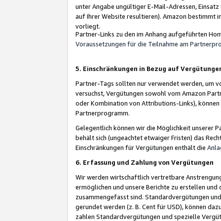
unter Angabe ungültiger E-Mail-Adressen, Einsatz
auf Ihrer Website resultieren). Amazon bestimmt i
vorliegt.
Partner-Links zu den im Anhang aufgeführten Hom
Voraussetzungen für die Teilnahme am Partnerp
5. Einschränkungen in Bezug auf Vergütunge
Partner-Tags sollten nur verwendet werden, um von 
versuchst, Vergütungen sowohl vom Amazon Partn
oder Kombination von Attributions-Links), könne
Partnerprogramm.
Gelegentlich können wir die Möglichkeit unsere
behält sich (ungeachtet etwaiger Fristen) das Rec
Einschränkungen für Vergütungen enthält die
Anla
6. Erfassung und Zahlung von Vergütungen
Wir werden wirtschaftlich vertretbare Anstrengu
ermöglichen und unsere Berichte zu erstellen und 
zusammengefasst sind. Standardvergütungen und s
gerundet werden (z. B. Cent für USD), können dazu
zahlen Standardvergütungen und spezielle Vergüt