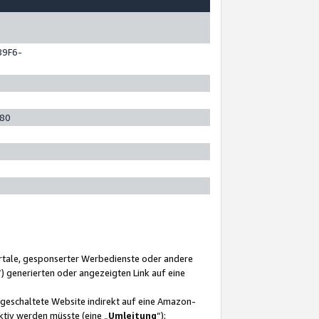
89F6-
280
ortale, gesponserter Werbedienste oder andere
“) generierten oder angezeigten Link auf eine
ngeschaltete Website indirekt auf eine Amazon-
ktiv werden müsste (eine „
Umleitung
“);