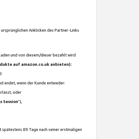
 ursprünglichen Anklicken des Partner-Links
laden und von diesem/dieser bezahlt wird
rodukte auf amazon.co.uk anbieten):
d
 und endet, wenn der Kunde entweder:
erlässt, oder
ls Session
“),
t spätestens 89 Tage nach seiner erstmaligen