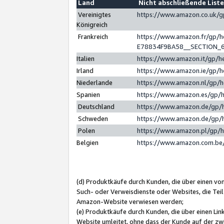
Land
Nicht abschließende List
Vereinigtes
https://www.amazon.co.uk/
Königreich
Frankreich
https://www.amazon.fr/gp/
E78834F9BA58__SECTION_
Italien
https://www.amazon.it/gp/h
Irland
https://www.amazon.ie/gp/
Niederlande
https://www.amazon.nl/gp/
Spanien
https://www.amazon.es/gp/
Deutschland
https://www.amazon.de/gp/
Schweden
https://www.amazon.de/gp/
Polen
https://www.amazon.pl/gp/
Belgien
https://www.amazon.com.be
(d) Produktkäufe durch Kunden, die über einen vo
Such- oder Verweisdienste oder Websites, die Teil
Amazon-Website verwiesen werden;
(e) Produktkäufe durch Kunden, die über einen Li
Website umleitet, ohne dass der Kunde auf der zw