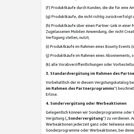
(f) Produktkäufe durch Kunden, die die für eine
(g) Produktkäufe, die nicht richtig zurückverfolg
(h) Produktkäufe über einen Partner-Link in einer
Zugelassenen Mobilen Anwendung, der nicht Creator
Verfügung stellen, nutzt;
(i) Produktkäufe im Rahmen eines Bounty Events (w
(j) Produktkäufe im Rahmen eines Abonnements, so
(k) alle Vorabveröffentlichungen oder Vorbestellu
3. Standardvergütung im Rahmen des Part
Vorbehaltlich der in diesem Vergütungskatalog b
im Rahmen des Partnerprogramms
“) beschri
Erlöse.
4. Sondervergütung oder Werbeaktionen
Gelegentlich können wir Sonderprogramme oder Wer
Vergütung („
Sondervergütung
”) zu verdienen. 
Werbeaktionen jederzeit ganz oder teilweise einz
Sonderprogramme oder Werbeaktionen, bei denen e