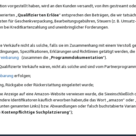
ktion vorgestellt haben, wird an den Kunden versandt, von ihm gestreamt od
erierten „
Qualifizierten Erlöse
“ entsprechen den Beträgen, die wir tatsäch
sten für Geschenkverpackung, Bearbeitungsgebühren, Steuern (z. B. Umsatz-
en bei Kreditkartenzahlung und uneinbringlicher Forderungen.
e Verkäufe nicht als solche, falls sie im Zusammenhang mit einem Verstoß 
ungen, Spezifikationen, Erklärungen und Richtlinien getätigt werden, die 
reinbarung
(zusammen die „
Programmdokumentation
“).
 Qualifizierte Verkäufe wären, nicht als solche und sind vom Partnerprogra
nbarung
erfolgen;
ung, Rückgabe oder Rückerstattung eingeleitet wurde;
ine Anzeige auf eine Amazon-Website verwiesen wurde, die Sieeinschließlich
ndere Identifikatoren käuflich erworben haben,die das Wort „amazon“ oder 
e unten genannten Links) bzw. Abwandlungen oder falsch buchstabierte Varia
e Kostenpflichtige Suchplatzierung
”);