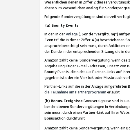
Wesentlichen denen in Ziffer 2 dieses Vergütung
ebenso im Wesentlichen analog für Sonderprogr
Folgende Sondervergütungen sind derzeit verfüg
(a) Bounty Events
In den in der
Anlage
(„
Sondervergütung
“) aufge
Events
“ die in dieser Ziffer 4 (a) beschriebenen 
anspruchsberechtigt sein muss, durch Anklicken ei
der Kunde in der entsprechenden Sitzung die in d
Amazon zahlt keine Sondervergütung, wenn das z
Angabe ungültiger E-Mail-Adressen, Einsatz von B
Bounty Events, die nicht aus Partner-Links auf Ihre
gegeben ist oder ein Verstoß oder Missbrauch vorl
Partner-Links auf die in der Anlage aufgeführte
die Teilnahme am Partnerprogramm
erlaubt.
(b) Bonus-Ereignisse
Bonusereignisse sind in au
beschriebenen Sondervergütungen in Verbindung m
sein muss, durch einen Partner-Link auf Ihrer We
Bonusaktion durchführt.
Amazon zahlt keine Sondervergütung, wenn ein Bon