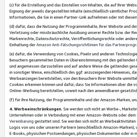
(c) für die Erstellung und das Einstellen von Inhalten, die auf Ihrer We
Eignung der jeweils dargestellten Inhalte (einschließlich sämtlicher 
Informationen, die Sie in einen Partner-Link aufnehmen oder mit diese
(d) dafür, dass die Nutzung der Programminhalte, Ihrer Website und des 
Verletzung oder missbräuchliche Ausübung unserer Rechte bzw. der Recht
Markenrechte, Datenschutzrechte, Veröffentlichungsrechte oder anderer
Einhaltung der
Amazon Anti-Fälschungsrichtlinien für das Partnerpro
(e) dafür, die Verwendung von Cookies, Pixeln und anderen Technologien
Besuchern gesammelten Daten in Übereinstimmung mit den geltenden Ge
und angemessen darzustellen und auf andere Weise die geltenden geset
in sonstiger Weise, einschließlich des ggf. anzuzeigenden Hinweises, d
Werbeanzeigen bereitstellen, von den Besuchern Ihrer Website unmitte
Cookies erkennen können und dafür, dass Sie Informationen über die v
Online-Werbung bereitstellen, soweit nach den anwendbaren gesetzlic
(f) für Ihre Nutzung, der Programminhalte und der Amazon-Marken, u
4. Werbeeinschränkungen.
Sie werden sich nicht an Werbe-, Market
Unternehmen oder in Verbindung mit einer Amazon-Website oder dem Pa
Vereinbarung
gestattet sind. Sie werden sich nicht an Werbeaktivitäten
Logos von uns oder unseren Partnern (einschließlich Amazon-Marken), 
E-Books, physischen Postsendungen, physischen Dokumenten oder in 