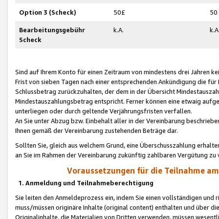
Option 3 (Scheck)
50£
50
Bearbeitungsgebühr
k.A.
k.A
Scheck
Sind auf Ihrem Konto für einen Zeitraum von mindestens drei Jahren kein
Frist von sieben Tagen nach einer entsprechenden Ankündigung die für
Schlussbetrag zurückzuhalten, der dem in der Übersicht Mindestausz
Mindestauszahlungsbetrag entspricht. Ferner können eine etwaig aufg
unterliegen oder durch geltende Verjährungsfristen verfallen.
An Sie unter Abzug bzw. Einbehalt aller in der Vereinbarung beschrieb
Ihnen gemäß der Vereinbarung zustehenden Beträge dar.
Sollten Sie, gleich aus welchem Grund, eine Überschusszahlung erhalte
an Sie im Rahmen der Vereinbarung zukünftig zahlbaren Vergütung zu 
Voraussetzungen für die Teilnahme a
1. Anmeldung und Teilnahmeberechtigung
Sie leiten den Anmeldeprozess ein, indem Sie einen vollständigen und 
muss/müssen originäre Inhalte (original content) enthalten und über d
Originalinhalte, die Materialien von Dritten verwenden, müssen wese