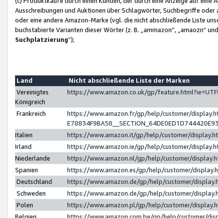
(c) Produktkäufe durch einen Kunden, der durch eine Anzeige auf eine 
Ausschreibungen und Auktionen über Schlagwörter, Suchbegriffe oder 
oder eine andere Amazon-Marke (vgl. die nicht abschließende Liste un
buchstabierte Varianten dieser Wörter (z. B. „ammazon“, „amaozn“ und „
Suchplatzierung
”);
Land
Nicht abschließende Liste der Marken
Vereinigtes
https://www.amazon.co.uk/gp/feature.html?ie=U
Königreich
Frankreich
https://www.amazon.fr/gp/help/customer/displa
E78834F9BA58__SECTION_64DE0ED1D744420E9
Italien
https://www.amazon.it/gp/help/customer/display
Irland
https://www.amazon.ie/gp/help/customer/displa
Niederlande
https://www.amazon.nl/gp/help/customer/display
Spanien
https://www.amazon.es/gp/help/customer/display
Deutschland
https://www.amazon.de/gp/help/customer/displa
Schweden
https://www.amazon.de/gp/help/customer/displa
Polen
https://www.amazon.pl/gp/help/customer/display
Belgien
https://www.amazon.com.be/gp/help/customer/d