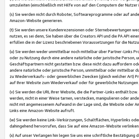
umzuleiten (einschließlich mit Hilfe von auf den Computern der Nutzer i
(s) Sie werden nicht durch Roboter, Softwareprogramme oder auf andere
Amazon-Website generieren.
(t) Sie werden unsere Kundenrezensionen oder Sternebewertungen wed
nutzen, es sei denn, Sie haben über die Creators API und die PA API e
erfüllen die in der Lizenz beschriebenen Voraussetzungen für die Nutzu
(u) Sie werden weder unmittelbar noch mittelbar über Partner-Links P
oder zu Nutzung durch eine andere natürliche oder juristische Person,
Geschäftspartnern nicht gestatten bzw. diese nicht dazu auffordern od
andere natürliche oder juristische Person, unmittelbar oder mittelbar
zu Wiederverkaufs- oder gewerblichen Zwecken (gleich welcher Art) 
auf Ihrer Website zum Wiederverkauf oder für gewerbliche Nutzungen 
(v) Sie werden die URL Ihrer Website, die die Partner-Links enthält b
werden, nicht in einer Weise tarnen, verstecken, manipulieren oder and
nicht mit angemessenem Aufwand in der Lage sind, die Website oder A
Links eine Amazon-Website aufruft.
(w) Sie werden keine Link-Verkürzungen, Schaltflächen, Hyperlinks ode
dahingehend hervorrufen, dass Sie auf eine Amazon-Website verlinken
(x) Auf unser Verlangen hin legen Sie uns eine schriftliche Bestätigung