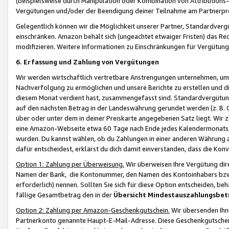
(beispielsweise durch Manipulation oder Kombination von Attributions-
Vergütungen und/oder der Beendigung deiner Teilnahme am Partnerp
Gelegentlich können wir die Möglichkeit unserer Partner, Standardv
einschränken. Amazon behält sich (ungeachtet etwaiger Fristen) das Re
modifizieren. Weitere Informationen zu Einschränkungen für Vergütung
6. Erfassung und Zahlung von Vergütungen
Wir werden wirtschaftlich vertretbare Anstrengungen unternehmen, um 
Nachverfolgung zu ermöglichen und unsere Berichte zu erstellen und di
diesem Monat verdient hast, zusammengefasst sind. Standardvergütung
auf den nächsten Betrag in der Landeswährung gerundet werden (z. B. C
über oder unter dem in deiner Preiskarte angegebenen Satz liegt. Wir
eine Amazon-Webseite etwa 60 Tage nach Ende jedes Kalendermonats, i
wurden. Du kannst wählen, ob du Zahlungen in einer anderen Währung
dafür entscheidest, erklärst du dich damit einverstanden, dass die K
Option 1: Zahlung per Überweisung.
Wir überweisen Ihre Vergütung dir
Namen der Bank, die Kontonummer, den Namen des Kontoinhabers bzw. a
erforderlich) nennen. Sollten Sie sich für diese Option entscheiden, be
fällige Gesamtbetrag den in der
Übersicht Mindestauszahlungsbet
Option 2: Zahlung per Amazon-Geschenkgutschein.
Wir übersenden Ihne
Partnerkonto genannte Haupt-E-Mail-Adresse. Diese Geschenkgutschei