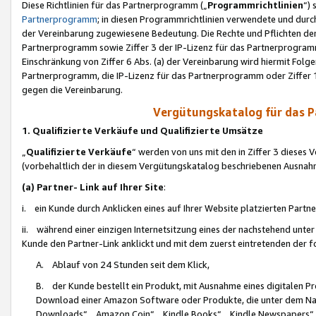
Diese Richtlinien für das Partnerprogramm („
Programmrichtlinien
“)
Partnerprogramm
; in diesen Programmrichtlinien verwendete und durch
der Vereinbarung zugewiesene Bedeutung. Die Rechte und Pflichten de
Partnerprogramm sowie Ziffer 3 der IP-Lizenz für das Partnerprogram
Einschränkung von Ziffer 6 Abs. (a) der Vereinbarung wird hiermit Fol
Partnerprogramm, die IP-Lizenz für das Partnerprogramm oder Ziffer 1
gegen die Vereinbarung.
Vergütungskatalog für das 
1. Qualifizierte Verkäufe und Qualifizierte Umsätze
„
Qualifizierte Verkäufe
“ werden von uns mit den in Ziffer 3 diese
(vorbehaltlich der in diesem Vergütungskatalog beschriebenen Ausnah
(a) Partner- Link auf Ihrer Site
:
i. ein Kunde durch Anklicken eines auf Ihrer Website platzierten Part
ii. während einer einzigen Internetsitzung eines der nachstehend unter (i)
Kunde den Partner-Link anklickt und mit dem zuerst eintretenden der f
A. Ablauf von 24 Stunden seit dem Klick,
B. der Kunde bestellt ein Produkt, mit Ausnahme eines digitalen P
Download einer Amazon Software oder Produkte, die unter dem N
Downloads“, „Amazon Coin“, „Kindle Books“, „Kindle Newspapers“, „