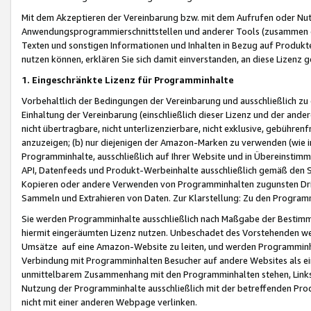
Mit dem Akzeptieren der Vereinbarung bzw. mit dem Aufrufen oder Nutz
Anwendungsprogrammierschnittstellen und anderer Tools (zusammen die
Texten und sonstigen Informationen und Inhalten in Bezug auf Produkte
nutzen können, erklären Sie sich damit einverstanden, an diese Lizenz 
1. Eingeschränkte Lizenz für Programminhalte
Vorbehaltlich der Bedingungen der Vereinbarung und ausschließlich z
Einhaltung der Vereinbarung (einschließlich dieser Lizenz und der ande
nicht übertragbare, nicht unterlizenzierbare, nicht exklusive, gebühren
anzuzeigen; (b) nur diejenigen der Amazon-Marken zu verwenden (wie in 
Programminhalte, ausschließlich auf Ihrer Website und in Übereinstimmu
API, Datenfeeds und Produkt-Werbeinhalte ausschließlich gemäß den Spe
Kopieren oder andere Verwenden von Programminhalten zugunsten Dri
Sammeln und Extrahieren von Daten. Zur Klarstellung: Zu den Program
Sie werden Programminhalte ausschließlich nach Maßgabe der Besti
hiermit eingeräumten Lizenz nutzen. Unbeschadet des Vorstehenden we
Umsätze auf eine Amazon-Website zu leiten, und werden Programminhal
Verbindung mit Programminhalten Besucher auf andere Websites als ein
unmittelbarem Zusammenhang mit den Programminhalten stehen, Links z
Nutzung der Programminhalte ausschließlich mit der betreffenden Pr
nicht mit einer anderen Webpage verlinken.