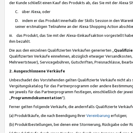
der Kunde schließt einen Kauf des Produkts ab, das Sie mit der Alexa 
C. über Alexa, oder
D. indem er das Produkt innerhalb der Skills Session in den Waren
seiner erstmaligen Teilnahme an der Alexa Shopping Action abschlie
iii. das Produkt, das Sie mit der Alexa-Einkaufsaktion vorgestellt ha
ihm bezahlt.
Die aus den einzelnen Qualifizierten Verkäufen generierten „
Qualifizi
Qualifizierten Verkäufe einnehmen, abzüglich etwaiger Versandkosten
Mehrwertsteuer), Servicegebühren, Gutschriften, Preisnachlässe, Bear
2. Ausgeschlossene Verkäufe
Unbeschadet des Vorstehenden gelten Qualifizierte Verkäufe nicht als
Vergütungskatalog für das Partnerprogramm oder andere Bestimmungen,
wir jeweils für das Partnerprogramm festlegen, einschließlich der jewe
„
Programmdokumentation
“).
Ferner gelten folgende Verkäufe, die andernfalls Qualifizierte Verkä
(a) Produktkäufe, die nach Beendigung Ihrer
Vereinbarung
erfolgen;
(b) Produktbestellungen, bei denen eine Stornierung, Rückgabe oder R