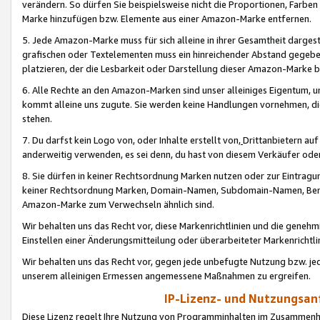
verändern. So dürfen Sie beispielsweise nicht die Proportionen, Farb
Marke hinzufügen bzw. Elemente aus einer Amazon-Marke entfernen.
5. Jede Amazon-Marke muss für sich alleine in ihrer Gesamtheit darge
grafischen oder Textelementen muss ein hinreichender Abstand gegebe
platzieren, der die Lesbarkeit oder Darstellung dieser Amazon-Marke b
6. Alle Rechte an den Amazon-Marken sind unser alleiniges Eigentum, 
kommt alleine uns zugute. Sie werden keine Handlungen vornehmen, 
stehen.
7. Du darfst kein Logo von, oder Inhalte erstellt von,
Drittanbietern au
anderweitig verwenden, es sei denn, du hast von diesem Verkäufer oder
8. Sie dürfen in keiner Rechtsordnung Marken nutzen oder zur Eintragu
keiner Rechtsordnung Marken, Domain-Namen, Subdomain-Namen, Benu
Amazon-Marke zum Verwechseln ähnlich sind.
Wir behalten uns das Recht vor, diese Markenrichtlinien und die gene
Einstellen einer Änderungsmitteilung oder überarbeiteter Markenricht
Wir behalten uns das Recht vor, gegen jede unbefugte Nutzung bzw. jede 
unserem alleinigen Ermessen angemessene Maßnahmen zu ergreifen.
IP-Lizenz- und Nutzungsan
Diese Lizenz regelt Ihre Nutzung von Programminhalten im Zusammen