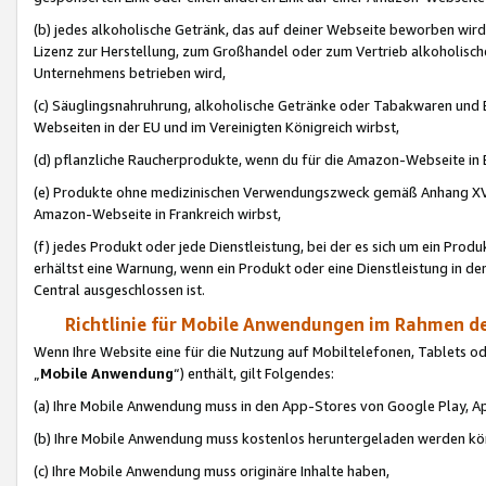
(b) jedes alkoholische Getränk, das auf deiner Webseite beworben wird
Lizenz zur Herstellung, zum Großhandel oder zum Vertrieb alkoholisch
Unternehmens betrieben wird,
(c) Säuglingsnahruhrung, alkoholische Getränke oder Tabakwaren und E
Webseiten in der EU und im Vereinigten Königreich wirbst,
(d) pflanzliche Raucherprodukte, wenn du für die Amazon-Webseite in B
(e) Produkte ohne medizinischen Verwendungszweck gemäß Anhang XVI 
Amazon-Webseite in Frankreich wirbst,
(f) jedes Produkt oder jede Dienstleistung, bei der es sich um ein Prod
erhältst eine Warnung, wenn ein Produkt oder eine Dienstleistung in de
Central ausgeschlossen ist.
Richtlinie für Mobile Anwendungen im Rahmen de
Wenn Ihre Website eine für die Nutzung auf Mobiltelefonen, Tablets 
„
Mobile Anwendung
“) enthält, gilt Folgendes:
(a) Ihre Mobile Anwendung muss in den App-Stores von Google Play, A
(b) Ihre Mobile Anwendung muss kostenlos heruntergeladen werden könn
(c) Ihre Mobile Anwendung muss originäre Inhalte haben,