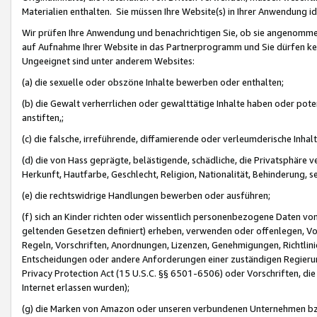
Materialien enthalten. Sie müssen Ihre Website(s) in Ihrer Anwendung ide
Wir prüfen Ihre Anwendung und benachrichtigen Sie, ob sie angenommen
auf Aufnahme Ihrer Website in das Partnerprogramm und Sie dürfen kei
Ungeeignet sind unter anderem Websites:
(a) die sexuelle oder obszöne Inhalte bewerben oder enthalten;
(b) die Gewalt verherrlichen oder gewalttätige Inhalte haben oder pot
anstiften,;
(c) die falsche, irreführende, diffamierende oder verleumderische Inha
(d) die von Hass geprägte, belästigende, schädliche, die Privatsphäre v
Herkunft, Hautfarbe, Geschlecht, Religion, Nationalität, Behinderung, 
(e) die rechtswidrige Handlungen bewerben oder ausführen;
(f) sich an Kinder richten oder wissentlich personenbezogene Daten vo
geltenden Gesetzen definiert) erheben, verwenden oder offenlegen, Vo
Regeln, Vorschriften, Anordnungen, Lizenzen, Genehmigungen, Richtlini
Entscheidungen oder andere Anforderungen einer zuständigen Regierung
Privacy Protection Act (15 U.S.C. §§ 6501-6506) oder Vorschriften, di
Internet erlassen wurden);
(g) die Marken von Amazon oder unseren verbundenen Unternehmen b