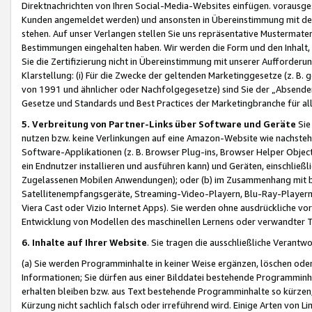
Direktnachrichten von Ihren Social-Media-Websites einfügen. vorausg
Kunden angemeldet werden) und ansonsten in Übereinstimmung mit der
stehen. Auf unser Verlangen stellen Sie uns repräsentative Mustermater
Bestimmungen eingehalten haben. Wir werden die Form und den Inhalt, di
Sie die Zertifizierung nicht in Übereinstimmung mit unserer Aufforderu
Klarstellung: (i) Für die Zwecke der geltenden Marketinggesetze (z. 
von 1991 und ähnlicher oder Nachfolgegesetze) sind Sie der „Absender“ j
Gesetze und Standards und Best Practices der Marketingbranche für 
5. Verbreitung von Partner-Links über Software und Geräte
Sie
nutzen bzw. keine Verlinkungen auf eine Amazon-Website wie nachsteh
Software-Applikationen (z. B. Browser Plug-ins, Browser Helper Objec
ein Endnutzer installieren und ausführen kann) und Geräten, einschlie
Zugelassenen Mobilen Anwendungen); oder (b) im Zusammenhang mit bzw.
Satellitenempfangsgeräte, Streaming-Video-Playern, Blu-Ray-Playern 
Viera Cast oder Vizio Internet Apps). Sie werden ohne ausdrückliche v
Entwicklung von Modellen des maschinellen Lernens oder verwandter 
6. Inhalte auf Ihrer Website
. Sie tragen die ausschließliche Verantwo
(a) Sie werden Programminhalte in keiner Weise ergänzen, löschen oder
Informationen; Sie dürfen aus einer Bilddatei bestehende Programminhal
erhalten bleiben bzw. aus Text bestehende Programminhalte so kürzen, 
Kürzung nicht sachlich falsch oder irreführend wird. Einige Arten von L