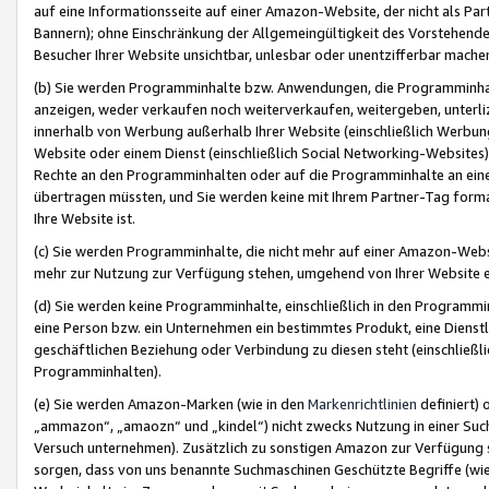
auf eine Informationsseite auf einer Amazon-Website, der nicht als Part
Bannern); ohne Einschränkung der Allgemeingültigkeit des Vorstehende
Besucher Ihrer Website unsichtbar, unlesbar oder unentzifferbar mache
(b) Sie werden Programminhalte bzw. Anwendungen, die Programminhalt
anzeigen, weder verkaufen noch weiterverkaufen, weitergeben, unterli
innerhalb von Werbung außerhalb Ihrer Website (einschließlich Werbun
Website oder einem Dienst (einschließlich Social Networking-Website
Rechte an den Programminhalten oder auf die Programminhalte an eine a
übertragen müssten, und Sie werden keine mit Ihrem Partner-Tag formati
Ihre Website ist.
(c) Sie werden Programminhalte, die nicht mehr auf einer Amazon-Websit
mehr zur Nutzung zur Verfügung stehen, umgehend von Ihrer Website e
(d) Sie werden keine Programminhalte, einschließlich in den Programmin
eine Person bzw. ein Unternehmen ein bestimmtes Produkt, eine Dienstle
geschäftlichen Beziehung oder Verbindung zu diesen steht (einschließli
Programminhalten).
(e) Sie werden Amazon-Marken (wie in den
Markenrichtlinien
definiert) 
„ammazon“, „amaozn“ und „kindel“) nicht zwecks Nutzung in einer Suc
Versuch unternehmen). Zusätzlich zu sonstigen Amazon zur Verfügung 
sorgen, dass von uns benannte Suchmaschinen Geschützte Begriffe (wie 