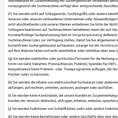
Werbeinhalte im Zusammenhang mit Suchergebnissen verwendet werden,
vorausgesetzt die Suchmaschine verfügt über entsprechende Ausschlu
(f) Sie werden nicht auf Schlagwörter, Suchbegriffe oder andere Ident
Amazon oder unseren verbundenen Unternehmen oder Abwandlungen bzw
nicht abschließende Liste unserer Marken entnehmen Sie bitte der Nich
Schlagwortauktionen auf Suchmaschinen teilnehmen, wenn die sich da
Kostenpflichtige Suchplatzierung (wie im
Vergütungskatalog
definiert
Suchmaschinen Links zur Verfügung stellen, damit Sie bei allgemeinen I
kostenfreien Suchergebnissen) auftauchen, solange Sie die
Vereinbaru
auf Ihre Website leiten und nicht unmittelbar oder mittelbar über eine
(g) Sie werden natürlichen oder juristischen Personen für die Nutzung 
Form von Geld, Rabatten, Preisnachlässen, Punkten, Spenden für Hilfs
beispielsweise keine Prämien- oder Treueprogramme auflegen, die Anrei
Partner-Links zu besuchen.
(h) Sie werden die Inhalte von elektronischen Formularen oder anderem M
abfangen, aufzeichnen, umleiten, auslesen, auslegen oder ausfüllen.
(i) Sie werden keine Kontodaten, die unsere Kunden im Zusammenhang 
Kunden der Amazon-Websites), abfragen, erheben, einholen, speichern,
(j) Sie werden Funktionen von Schaltflächen, Links oder andere Funkti
(k) Sie werden keine Bestellungen oder andere Geschäfte über eine Ama