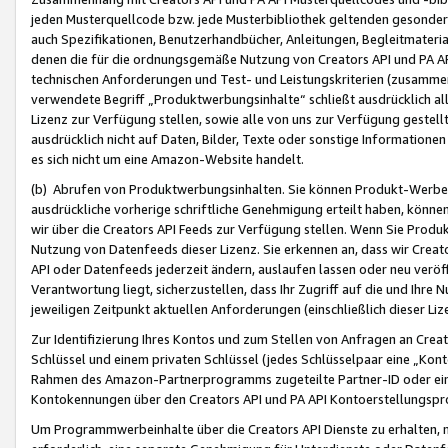
jeden Musterquellcode bzw. jede Musterbibliothek geltenden gesonder
auch Spezifikationen, Benutzerhandbücher, Anleitungen, Begleitmaterial
denen die für die ordnungsgemäße Nutzung von Creators API und PA A
technischen Anforderungen und Test- und Leistungskriterien (zusammen
verwendete Begriff „Produktwerbungsinhalte“ schließt ausdrücklich al
Lizenz zur Verfügung stellen, sowie alle von uns zur Verfügung gestel
ausdrücklich nicht auf Daten, Bilder, Texte oder sonstige Informatione
es sich nicht um eine Amazon-Website handelt.
(b) Abrufen von Produktwerbungsinhalten. Sie können Produkt-Werbein
ausdrückliche vorherige schriftliche Genehmigung erteilt haben, könn
wir über die Creators API Feeds zur Verfügung stellen. Wenn Sie Produk
Nutzung von Datenfeeds dieser Lizenz. Sie erkennen an, dass wir Creat
API oder Datenfeeds jederzeit ändern, auslaufen lassen oder neu veröffe
Verantwortung liegt, sicherzustellen, dass Ihr Zugriff auf die und Ihr
jeweiligen Zeitpunkt aktuellen Anforderungen (einschließlich dieser Liz
Zur Identifizierung Ihres Kontos und zum Stellen von Anfragen an Crea
Schlüssel und einem privaten Schlüssel (jedes Schlüsselpaar eine „Kon
Rahmen des Amazon-Partnerprogramms zugeteilte Partner-ID oder ein
Kontokennungen über den Creators API und PA API Kontoerstellungspro
Um Programmwerbeinhalte über die Creators API Dienste zu erhalten, m