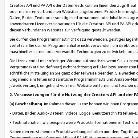
Creators API und PA API oder Datenfeeds können Ihnen den Zugriff auf D
oder mehreren verbundenen Websites angebotenen Produkte ermögliche
Daten, Bilder, Texte oder sonstigen Informationen oder Inhalte zuzugre
anwendbaren Lizenzvereinbarungen für die Creators API und PA API od
diesen verbundenen Websites zur Verfügung gestellt werden.
Sie dürfen den Programminhalt nicht dazu verwenden, geistiges Eigent
verletzen. Sie dürfen Programminhalte nicht verwenden, um direkt ode
maschinelles Lernen oder verwandte Technologien zu entwickeln oder zu
Die Lizenz endet mit sofortiger Wirkung automatisch, wenn Sie zu irg
Vergütungskatalog definiert) nicht rechtzeitig erfüllen bzw. ansonsten
schriftliche Mitteilung an Sie ganz oder teilweise beenden. Sie werden
umgehend einstellen und sämtliche Programminhalte und Amazon-Marke
jeweils verlangt, umgehend von Ihrer Website entfernen und löschen od
2. Voraussetzungen für die Nutzung der Creators API und der P
(a)
Beschreibung
. Im Rahmen dieser Lizenz können wir Ihnen Programmi
• Daten, Bilder, Audio-Dateien, Videos, Logos, Benutzerschnittstellen-
• Textmaterialien, wie beispielsweise Produktinformationen in Textfor
Neben den vorstehenden Produktwerbungsinhalten und dem Zugriff auf 
Zusammenhang mit Creators API und PA API Musterquellcodes und -bibli