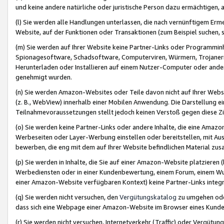
und keine andere natürliche oder juristische Person dazu ermächtigen, a
(l) Sie werden alle Handlungen unterlassen, die nach vernünftigem Erme
Website, auf der Funktionen oder Transaktionen (zum Beispiel suchen, s
(m) Sie werden auf Ihrer Website keine Partner-Links oder Programmin
Spionagesoftware, Schadsoftware, Computerviren, Würmern, Trojaner
Herunterladen oder Installieren auf einem Nutzer-Computer oder ande
genehmigt wurden.
(n) Sie werden Amazon-Websites oder Teile davon nicht auf Ihrer Websi
(z. B., WebView) innerhalb einer Mobilen Anwendung. Die Darstellung ein
Teilnahmevoraussetzungen stellt jedoch keinen Verstoß gegen diese Zif
(o) Sie werden keine Partner-Links oder andere Inhalte, die eine Am
Werbeseiten oder Layer-Werbung einstellen oder bereitstellen, mit Au
bewerben, die eng mit dem auf Ihrer Website befindlichen Material z
(p) Sie werden in Inhalte, die Sie auf einer Amazon-Website platzier
Werbediensten oder in einer Kundenbewertung, einem Forum, einem Wun
einer Amazon-Website verfügbaren Kontext) keine Partner-Links integr
(q) Sie werden nicht versuchen, den
Vergütungskatalog
zu umgehen oder
dass sich eine Webpage einer Amazon-Website im Browser eines Kunden 
(r) Sie werden nicht versuchen, Internetverkehr (Traffic) oder Vergü