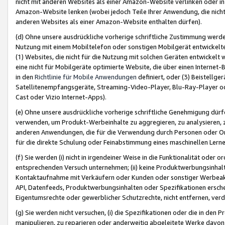
nicht mit anderen Websites als einer Amazon-Website verlinken oder i
Amazon-Website lenken (wobei jedoch Teile Ihrer Anwendung, die nich
anderen Websites als einer Amazon-Website enthalten dürfen).
(d) Ohne unsere ausdrückliche vorherige schriftliche Zustimmung werd
Nutzung mit einem Mobiltelefon oder sonstigen Mobilgerät entwickelt
(1) Websites, die nicht für die Nutzung mit solchen Geräten entwickelt
eine nicht für Mobilgeräte optimierte Website, die über einen Interne
in den
Richtlinie für Mobile Anwendungen
definiert, oder (3) Beistellge
Satellitenempfangsgeräte, Streaming-Video-Player, Blu-Ray-Player ode
Cast oder Vizio Internet-Apps).
(e) Ohne unsere ausdrückliche vorherige schriftliche Genehmigung dürfe
verwenden, um Produkt-Werbeinhalte zu aggregieren, zu analysieren, 
anderen Anwendungen, die für die Verwendung durch Personen oder Or
für die direkte Schulung oder Feinabstimmung eines maschinellen Lern
(f) Sie werden (i) nicht in irgendeiner Weise in die Funktionalität ode
entsprechenden Versuch unternehmen; (ii) keine Produktwerbungsinha
Kontaktaufnahme mit Verkäufern oder Kunden oder sonstiger Werbeaktiv
API, Datenfeeds, Produktwerbungsinhalten oder Spezifikationen erschei
Eigentumsrechte oder gewerblicher Schutzrechte, nicht entfernen, verd
(g) Sie werden nicht versuchen, (i) die Spezifikationen oder die in de
manipulieren, zu reparieren oder anderweitig abgeleitete Werke davon z