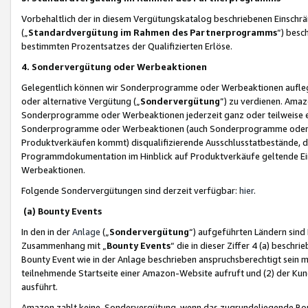
Vorbehaltlich der in diesem Vergütungskatalog beschriebenen Einschr
(„
Standardvergütung im Rahmen des Partnerprogramms
“) besc
bestimmten Prozentsatzes der Qualifizierten Erlöse.
4. Sondervergütung oder Werbeaktionen
Gelegentlich können wir Sonderprogramme oder Werbeaktionen auflegen,
oder alternative Vergütung („
Sondervergütung
”) zu verdienen. Amazo
Sonderprogramme oder Werbeaktionen jederzeit ganz oder teilweise einz
Sonderprogramme oder Werbeaktionen (auch Sonderprogramme oder We
Produktverkäufen kommt) disqualifizierende Ausschlusstatbestände, di
Programmdokumentation im Hinblick auf Produktverkäufe geltende E
Werbeaktionen.
Folgende Sondervergütungen sind derzeit verfügbar:
hier
.
(a) Bounty Events
In den in der
Anlage
(„
Sondervergütung
“) aufgeführten Ländern sind
Zusammenhang mit „
Bounty Events
“ die in dieser Ziffer 4 (a) besch
Bounty Event wie in der Anlage beschrieben anspruchsberechtigt sein mu
teilnehmende Startseite einer Amazon-Website aufruft und (2) der Kun
ausführt.
Amazon zahlt keine Sondervergütung, wenn das zugrundeliegende Boun