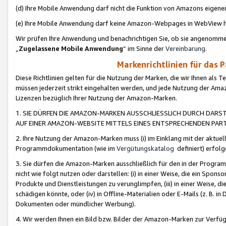
(d) Ihre Mobile Anwendung darf nicht die Funktion von Amazons eige
(e) Ihre Mobile Anwendung darf keine Amazon-Webpages in WebView 
Wir prüfen Ihre Anwendung und benachrichtigen Sie, ob sie angenomm
„
Zugelassene Mobile Anwendung
“ im Sinne der
Vereinbarung
.
Markenrichtlinien für das 
Diese Richtlinien gelten für die Nutzung der Marken, die wir Ihnen als 
müssen jederzeit strikt eingehalten werden, und jede Nutzung der Ama
Lizenzen bezüglich Ihrer Nutzung der Amazon-Marken.
1. SIE DÜRFEN DIE AMAZON-MARKEN AUSSCHLIESSLICH DURCH DARS
AUF EINER AMAZON-WEBSITE MITTELS EINES ENTSPRECHENDEN PART
2. Ihre Nutzung der Amazon-Marken muss (i) im Einklang mit der aktuells
Programmdokumentation (wie im
Vergütungskatalog
definiert) erfolg
3. Sie dürfen die Amazon-Marken ausschließlich für den in der Progr
nicht wie folgt nutzen oder darstellen: (i) in einer Weise, die ein Spo
Produkte und Dienstleistungen zu verunglimpfen, (iii) in einer Weise
schädigen könnte, oder (iv) in Offline-Materialien oder E-Mails (z. B.
Dokumenten oder mündlicher Werbung).
4. Wir werden Ihnen ein Bild bzw. Bilder der Amazon-Marken zur Verfüg