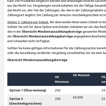
Kauf von Produkten eingelöst werden und unterliegen unseren Geschäf
uns das Recht vor, Vergütungen zurückzuhalten, bis der fällige Gesamt
das Recht vor, den Teil der Zahlungen, der den in der Zahlungstabelle 
Zahlungsart angibst. Die Zahlung per Amazon-Geschenkgutschein ist in
Option 3: Zahlung per Scheck.
Wir übersenden Ihnen einen Scheck in Höh
Sollten Sie sich für diese Option entscheiden, behalten wir uns das Rec
den in der
Übersicht Mindestauszahlungsbeträge
genannten Mindest
der
Übersicht Mindestauszahlungsbeträge
angegebene Bearbeitung
und Schweden nicht verfügbar.
Sollten Sie keine gültigen Informationen für die Zahlungsoption bereit
oder die Auszahlung verdienter Vergütung zurückhalten, bis Sie eine A
Übersicht Mindestauszahlungsbeträge
UK Maxium
UK
FR,
Minimum
un
Option 1 (Überweisung)
25£
25
£5,000
Option 2
25£
25
(Geschenkgutschein)