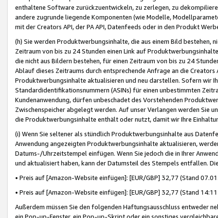
enthaltene Software zurückzuentwickeln, zu zerlegen, zu dekompilier
andere zugrunde liegende Komponenten (wie Modelle, Modellparameter
mit der Creators API, der PA API, Datenfeeds oder in den Produkt Werb
(h) Sie werden Produktwerbungsinhalte, die aus einem Bild bestehen, ni
Zeitraum von bis zu 24 Stunden einen Link auf Produktwerbungsinhalte
die nicht aus Bildern bestehen, für einen Zeitraum von bis zu 24 Stund
Ablauf dieses Zeitraums durch entsprechende Anfrage an die Creators 
Produktwerbungsinhalte aktualisieren und neu darstellen. Sofern wir Ih
Standardidentifikationsnummern (ASINs) für einen unbestimmten Zeitra
Kundenanwendung, dürfen unbeschadet des Vorstehenden Produktwerbu
Zwischenspeicher abgelegt werden. Auf unser Verlangen werden Sie un
die Produktwerbungsinhalte enthält oder nutzt, damit wir Ihre Einhalt
(i) Wenn Sie seltener als stündlich Produktwerbungsinhalte aus Datenfe
Anwendung angezeigten Produktwerbungsinhalte aktualisieren, werden 
Datums-/Uhrzeitstempel einfügen. Wenn Sie jedoch die in Ihrer Anwe
und aktualisiert haben, kann der Datumsteil des Stempels entfallen. Dies
• Preis auf [Amazon-Website einfügen]: [EUR/GBP] 32,77 (Stand 07.01.
• Preis auf [Amazon-Website einfügen]: [EUR/GBP] 32,77 (Stand 14:11 
Außerdem müssen Sie den folgenden Haftungsausschluss entweder neb
ein Pop-up-Fenster, ein Pop-up-Skript oder ein sonstiges vergleichba