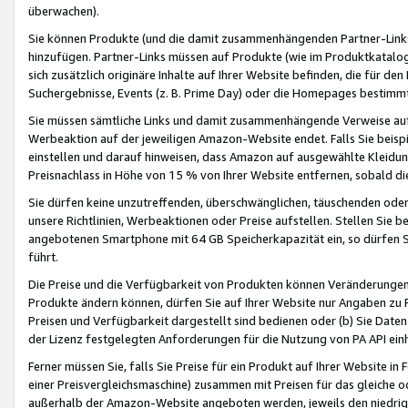
überwachen).
Sie können Produkte (und die damit zusammenhängenden Partner-Links)
hinzufügen. Partner-Links müssen auf Produkte (wie im Produktkatalog de
sich zusätzlich originäre Inhalte auf Ihrer Website befinden, die für 
Suchergebnisse, Events (z. B. Prime Day) oder die Homepages bestimmte
Sie müssen sämtliche Links und damit zusammenhängende Verweise auf z
Werbeaktion auf der jeweiligen Amazon-Website endet. Falls Sie beisp
einstellen und darauf hinweisen, dass Amazon auf ausgewählte Kleidun
Preisnachlass in Höhe von 15 % von Ihrer Website entfernen, sobald di
Sie dürfen keine unzutreffenden, überschwänglichen, täuschenden od
unsere Richtlinien, Werbeaktionen oder Preise aufstellen. Stellen Sie 
angebotenen Smartphone mit 64 GB Speicherkapazität ein, so dürfen S
führt.
Die Preise und die Verfügbarkeit von Produkten können Veränderungen 
Produkte ändern können, dürfen Sie auf Ihrer Website nur Angaben zu P
Preisen und Verfügbarkeit dargestellt sind bedienen oder (b) Sie Daten
der Lizenz festgelegten Anforderungen für die Nutzung von PA API einh
Ferner müssen Sie, falls Sie Preise für ein Produkt auf Ihrer Website in 
einer Preisvergleichsmaschine) zusammen mit Preisen für das gleiche o
außerhalb der Amazon-Website angeboten werden, jeweils den niedrigst