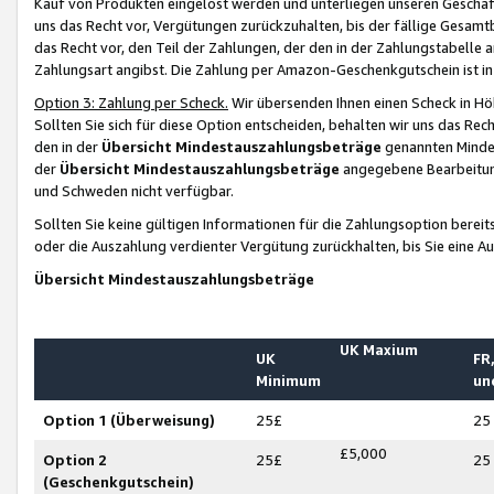
Kauf von Produkten eingelöst werden und unterliegen unseren Geschäf
uns das Recht vor, Vergütungen zurückzuhalten, bis der fällige Gesamt
das Recht vor, den Teil der Zahlungen, der den in der Zahlungstabelle 
Zahlungsart angibst. Die Zahlung per Amazon-Geschenkgutschein ist in
Option 3: Zahlung per Scheck.
Wir übersenden Ihnen einen Scheck in Höh
Sollten Sie sich für diese Option entscheiden, behalten wir uns das Rec
den in der
Übersicht Mindestauszahlungsbeträge
genannten Mindest
der
Übersicht Mindestauszahlungsbeträge
angegebene Bearbeitung
und Schweden nicht verfügbar.
Sollten Sie keine gültigen Informationen für die Zahlungsoption bereit
oder die Auszahlung verdienter Vergütung zurückhalten, bis Sie eine A
Übersicht Mindestauszahlungsbeträge
UK Maxium
UK
FR,
Minimum
un
Option 1 (Überweisung)
25£
25
£5,000
Option 2
25£
25
(Geschenkgutschein)