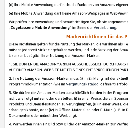
(d) Ihre Mobile Anwendung darf nicht die Funktion von Amazons eige
(e) Ihre Mobile Anwendung darf keine Amazon-Webpages in WebView 
Wir prüfen Ihre Anwendung und benachrichtigen Sie, ob sie angenomm
„
Zugelassene Mobile Anwendung
“ im Sinne der
Vereinbarung
.
Markenrichtlinien für das 
Diese Richtlinien gelten für die Nutzung der Marken, die wir Ihnen als 
müssen jederzeit strikt eingehalten werden, und jede Nutzung der Ama
Lizenzen bezüglich Ihrer Nutzung der Amazon-Marken.
1. SIE DÜRFEN DIE AMAZON-MARKEN AUSSCHLIESSLICH DURCH DARS
AUF EINER AMAZON-WEBSITE MITTELS EINES ENTSPRECHENDEN PART
2. Ihre Nutzung der Amazon-Marken muss (i) im Einklang mit der aktuells
Programmdokumentation (wie im
Vergütungskatalog
definiert) erfolg
3. Sie dürfen die Amazon-Marken ausschließlich für den in der Progr
nicht wie folgt nutzen oder darstellen: (i) in einer Weise, die ein Spo
Produkte und Dienstleistungen zu verunglimpfen, (iii) in einer Weise
schädigen könnte, oder (iv) in Offline-Materialien oder E-Mails (z. B.
Dokumenten oder mündlicher Werbung).
4. Wir werden Ihnen ein Bild bzw. Bilder der Amazon-Marken zur Verfüg