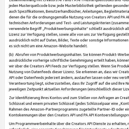
jeden Musterquellcode bzw. jede Musterbibliothek geltenden gesonder
auch Spezifikationen, Benutzerhandbücher, Anleitungen, Begleitmaterial
denen die für die ordnungsgemäße Nutzung von Creators API und PA A
technischen Anforderungen und Test- und Leistungskriterien (zusammen
verwendete Begriff „Produktwerbungsinhalte“ schließt ausdrücklich al
Lizenz zur Verfügung stellen, sowie alle von uns zur Verfügung gestel
ausdrücklich nicht auf Daten, Bilder, Texte oder sonstige Informatione
es sich nicht um eine Amazon-Website handelt.
(b) Abrufen von Produktwerbungsinhalten. Sie können Produkt-Werbein
ausdrückliche vorherige schriftliche Genehmigung erteilt haben, könn
wir über die Creators API Feeds zur Verfügung stellen. Wenn Sie Produk
Nutzung von Datenfeeds dieser Lizenz. Sie erkennen an, dass wir Creat
API oder Datenfeeds jederzeit ändern, auslaufen lassen oder neu veröffe
Verantwortung liegt, sicherzustellen, dass Ihr Zugriff auf die und Ihr
jeweiligen Zeitpunkt aktuellen Anforderungen (einschließlich dieser Liz
Zur Identifizierung Ihres Kontos und zum Stellen von Anfragen an Crea
Schlüssel und einem privaten Schlüssel (jedes Schlüsselpaar eine „Kon
Rahmen des Amazon-Partnerprogramms zugeteilte Partner-ID oder ein
Kontokennungen über den Creators API und PA API Kontoerstellungspro
Um Programmwerbeinhalte über die Creators API Dienste zu erhalten, m