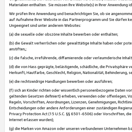
Materialien enthalten. Sie müssen Ihre Website(s) in Ihrer Anwendung ide
Wir prüfen Ihre Anwendung und benachrichtigen Sie, ob sie angenommen
auf Aufnahme Ihrer Website in das Partnerprogramm und Sie dürfen kei
Ungeeignet sind unter anderem Websites:
(a) die sexuelle oder obszöne Inhalte bewerben oder enthalten;
(b) die Gewalt verherrlichen oder gewalttätige Inhalte haben oder pot
anstiften,;
(c) die falsche, irreführende, diffamierende oder verleumderische Inha
(d) die von Hass geprägte, belästigende, schädliche, die Privatsphäre v
Herkunft, Hautfarbe, Geschlecht, Religion, Nationalität, Behinderung, 
(e) die rechtswidrige Handlungen bewerben oder ausführen;
(f) sich an Kinder richten oder wissentlich personenbezogene Daten vo
geltenden Gesetzen definiert) erheben, verwenden oder offenlegen, Vo
Regeln, Vorschriften, Anordnungen, Lizenzen, Genehmigungen, Richtlini
Entscheidungen oder andere Anforderungen einer zuständigen Regierung
Privacy Protection Act (15 U.S.C. §§ 6501-6506) oder Vorschriften, di
Internet erlassen wurden);
(g) die Marken von Amazon oder unseren verbundenen Unternehmen b