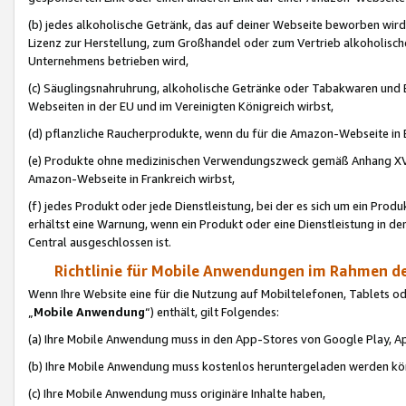
(b) jedes alkoholische Getränk, das auf deiner Webseite beworben wird
Lizenz zur Herstellung, zum Großhandel oder zum Vertrieb alkoholisch
Unternehmens betrieben wird,
(c) Säuglingsnahruhrung, alkoholische Getränke oder Tabakwaren und E
Webseiten in der EU und im Vereinigten Königreich wirbst,
(d) pflanzliche Raucherprodukte, wenn du für die Amazon-Webseite in B
(e) Produkte ohne medizinischen Verwendungszweck gemäß Anhang XVI 
Amazon-Webseite in Frankreich wirbst,
(f) jedes Produkt oder jede Dienstleistung, bei der es sich um ein Prod
erhältst eine Warnung, wenn ein Produkt oder eine Dienstleistung in de
Central ausgeschlossen ist.
Richtlinie für Mobile Anwendungen im Rahmen de
Wenn Ihre Website eine für die Nutzung auf Mobiltelefonen, Tablets 
„
Mobile Anwendung
“) enthält, gilt Folgendes:
(a) Ihre Mobile Anwendung muss in den App-Stores von Google Play, A
(b) Ihre Mobile Anwendung muss kostenlos heruntergeladen werden könn
(c) Ihre Mobile Anwendung muss originäre Inhalte haben,