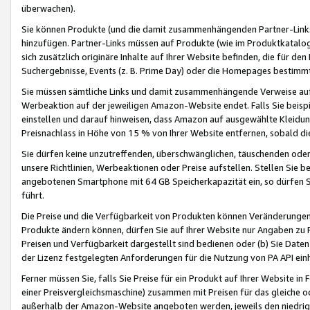
überwachen).
Sie können Produkte (und die damit zusammenhängenden Partner-Links)
hinzufügen. Partner-Links müssen auf Produkte (wie im Produktkatalog de
sich zusätzlich originäre Inhalte auf Ihrer Website befinden, die für 
Suchergebnisse, Events (z. B. Prime Day) oder die Homepages bestimmte
Sie müssen sämtliche Links und damit zusammenhängende Verweise auf z
Werbeaktion auf der jeweiligen Amazon-Website endet. Falls Sie beisp
einstellen und darauf hinweisen, dass Amazon auf ausgewählte Kleidun
Preisnachlass in Höhe von 15 % von Ihrer Website entfernen, sobald di
Sie dürfen keine unzutreffenden, überschwänglichen, täuschenden od
unsere Richtlinien, Werbeaktionen oder Preise aufstellen. Stellen Sie 
angebotenen Smartphone mit 64 GB Speicherkapazität ein, so dürfen S
führt.
Die Preise und die Verfügbarkeit von Produkten können Veränderungen 
Produkte ändern können, dürfen Sie auf Ihrer Website nur Angaben zu P
Preisen und Verfügbarkeit dargestellt sind bedienen oder (b) Sie Daten
der Lizenz festgelegten Anforderungen für die Nutzung von PA API einh
Ferner müssen Sie, falls Sie Preise für ein Produkt auf Ihrer Website in 
einer Preisvergleichsmaschine) zusammen mit Preisen für das gleiche o
außerhalb der Amazon-Website angeboten werden, jeweils den niedrigst