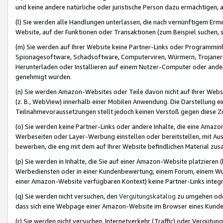
und keine andere natürliche oder juristische Person dazu ermächtigen, a
(l) Sie werden alle Handlungen unterlassen, die nach vernünftigem Erme
Website, auf der Funktionen oder Transaktionen (zum Beispiel suchen, s
(m) Sie werden auf Ihrer Website keine Partner-Links oder Programmin
Spionagesoftware, Schadsoftware, Computerviren, Würmern, Trojaner
Herunterladen oder Installieren auf einem Nutzer-Computer oder ande
genehmigt wurden.
(n) Sie werden Amazon-Websites oder Teile davon nicht auf Ihrer Websi
(z. B., WebView) innerhalb einer Mobilen Anwendung. Die Darstellung ein
Teilnahmevoraussetzungen stellt jedoch keinen Verstoß gegen diese Zif
(o) Sie werden keine Partner-Links oder andere Inhalte, die eine Am
Werbeseiten oder Layer-Werbung einstellen oder bereitstellen, mit Au
bewerben, die eng mit dem auf Ihrer Website befindlichen Material z
(p) Sie werden in Inhalte, die Sie auf einer Amazon-Website platzier
Werbediensten oder in einer Kundenbewertung, einem Forum, einem Wun
einer Amazon-Website verfügbaren Kontext) keine Partner-Links integr
(q) Sie werden nicht versuchen, den
Vergütungskatalog
zu umgehen oder
dass sich eine Webpage einer Amazon-Website im Browser eines Kunden 
(r) Sie werden nicht versuchen, Internetverkehr (Traffic) oder Vergü