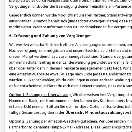
(beispielsweise durch Manipulation oder Kombination von Attributions-
Vergütungen und/oder der Beendigung deiner Teilnahme am Partnerp
Gelegentlich können wir die Möglichkeit unserer Partner, Standardv
einschränken. Amazon behält sich (ungeachtet etwaiger Fristen) das Re
modifizieren. Weitere Informationen zu Einschränkungen für Vergütung
6. Erfassung und Zahlung von Vergütungen
Wir werden wirtschaftlich vertretbare Anstrengungen unternehmen, um 
Nachverfolgung zu ermöglichen und unsere Berichte zu erstellen und di
diesem Monat verdient hast, zusammengefasst sind. Standardvergütung
auf den nächsten Betrag in der Landeswährung gerundet werden (z. B. C
über oder unter dem in deiner Preiskarte angegebenen Satz liegt. Wir
eine Amazon-Webseite etwa 60 Tage nach Ende jedes Kalendermonats, i
wurden. Du kannst wählen, ob du Zahlungen in einer anderen Währung
dafür entscheidest, erklärst du dich damit einverstanden, dass die K
Option 1: Zahlung per Überweisung.
Wir überweisen Ihre Vergütung dir
Namen der Bank, die Kontonummer, den Namen des Kontoinhabers bzw. a
erforderlich) nennen. Sollten Sie sich für diese Option entscheiden, be
fällige Gesamtbetrag den in der
Übersicht Mindestauszahlungsbet
Option 2: Zahlung per Amazon-Geschenkgutschein.
Wir übersenden Ihne
Partnerkonto genannte Haupt-E-Mail-Adresse. Diese Geschenkgutschei