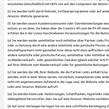
umzuleiten (einschließlich mit Hilfe von auf den Computern der Nutzer i
(s) Sie werden nicht durch Roboter, Softwareprogramme oder auf andere
Amazon-Website generieren.
(t) Sie werden unsere Kundenrezensionen oder Sternebewertungen wed
nutzen, es sei denn, Sie haben über die Creators API und die PA API e
erfüllen die in der Lizenz beschriebenen Voraussetzungen für die Nutzu
(u) Sie werden weder unmittelbar noch mittelbar über Partner-Links P
oder zu Nutzung durch eine andere natürliche oder juristische Person,
Geschäftspartnern nicht gestatten bzw. diese nicht dazu auffordern od
andere natürliche oder juristische Person, unmittelbar oder mittelbar
zu Wiederverkaufs- oder gewerblichen Zwecken (gleich welcher Art) 
auf Ihrer Website zum Wiederverkauf oder für gewerbliche Nutzungen 
(v) Sie werden die URL Ihrer Website, die die Partner-Links enthält b
werden, nicht in einer Weise tarnen, verstecken, manipulieren oder and
nicht mit angemessenem Aufwand in der Lage sind, die Website oder A
Links eine Amazon-Website aufruft.
(w) Sie werden keine Link-Verkürzungen, Schaltflächen, Hyperlinks ode
dahingehend hervorrufen, dass Sie auf eine Amazon-Website verlinken
(x) Auf unser Verlangen hin legen Sie uns eine schriftliche Bestätigung