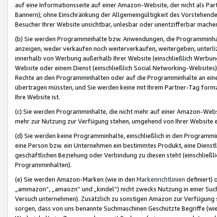
auf eine Informationsseite auf einer Amazon-Website, der nicht als Part
Bannern); ohne Einschränkung der Allgemeingültigkeit des Vorstehende
Besucher Ihrer Website unsichtbar, unlesbar oder unentzifferbar mache
(b) Sie werden Programminhalte bzw. Anwendungen, die Programminhalt
anzeigen, weder verkaufen noch weiterverkaufen, weitergeben, unterli
innerhalb von Werbung außerhalb Ihrer Website (einschließlich Werbun
Website oder einem Dienst (einschließlich Social Networking-Website
Rechte an den Programminhalten oder auf die Programminhalte an eine a
übertragen müssten, und Sie werden keine mit Ihrem Partner-Tag formati
Ihre Website ist.
(c) Sie werden Programminhalte, die nicht mehr auf einer Amazon-Websit
mehr zur Nutzung zur Verfügung stehen, umgehend von Ihrer Website e
(d) Sie werden keine Programminhalte, einschließlich in den Programmin
eine Person bzw. ein Unternehmen ein bestimmtes Produkt, eine Dienstle
geschäftlichen Beziehung oder Verbindung zu diesen steht (einschließli
Programminhalten).
(e) Sie werden Amazon-Marken (wie in den
Markenrichtlinien
definiert) 
„ammazon“, „amaozn“ und „kindel“) nicht zwecks Nutzung in einer Suc
Versuch unternehmen). Zusätzlich zu sonstigen Amazon zur Verfügung 
sorgen, dass von uns benannte Suchmaschinen Geschützte Begriffe (wie 