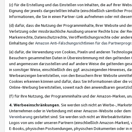
(c) für die Erstellung und das Einstellen von Inhalten, die auf Ihrer We
Eignung der jeweils dargestellten Inhalte (einschließlich sämtlicher 
Informationen, die Sie in einen Partner-Link aufnehmen oder mit diese
(d) dafür, dass die Nutzung der Programminhalte, Ihrer Website und des 
Verletzung oder missbräuchliche Ausübung unserer Rechte bzw. der Recht
Markenrechte, Datenschutzrechte, Veröffentlichungsrechte oder anderer
Einhaltung der
Amazon Anti-Fälschungsrichtlinien für das Partnerpro
(e) dafür, die Verwendung von Cookies, Pixeln und anderen Technologien
Besuchern gesammelten Daten in Übereinstimmung mit den geltenden Ge
und angemessen darzustellen und auf andere Weise die geltenden geset
in sonstiger Weise, einschließlich des ggf. anzuzeigenden Hinweises, d
Werbeanzeigen bereitstellen, von den Besuchern Ihrer Website unmitte
Cookies erkennen können und dafür, dass Sie Informationen über die v
Online-Werbung bereitstellen, soweit nach den anwendbaren gesetzlic
(f) für Ihre Nutzung, der Programminhalte und der Amazon-Marken, u
4. Werbeeinschränkungen.
Sie werden sich nicht an Werbe-, Market
Unternehmen oder in Verbindung mit einer Amazon-Website oder dem Pa
Vereinbarung
gestattet sind. Sie werden sich nicht an Werbeaktivitäten
Logos von uns oder unseren Partnern (einschließlich Amazon-Marken), 
E-Books, physischen Postsendungen, physischen Dokumenten oder in 