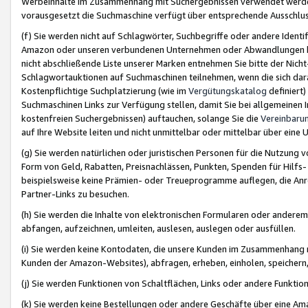
Werbeinhalte im Zusammenhang mit Suchergebnissen verwendet werden,
vorausgesetzt die Suchmaschine verfügt über entsprechende Ausschlu
(f) Sie werden nicht auf Schlagwörter, Suchbegriffe oder andere Ident
Amazon oder unseren verbundenen Unternehmen oder Abwandlungen bzw
nicht abschließende Liste unserer Marken entnehmen Sie bitte der Nich
Schlagwortauktionen auf Suchmaschinen teilnehmen, wenn die sich da
Kostenpflichtige Suchplatzierung (wie im
Vergütungskatalog
definiert
Suchmaschinen Links zur Verfügung stellen, damit Sie bei allgemeinen I
kostenfreien Suchergebnissen) auftauchen, solange Sie die
Vereinbaru
auf Ihre Website leiten und nicht unmittelbar oder mittelbar über eine
(g) Sie werden natürlichen oder juristischen Personen für die Nutzung 
Form von Geld, Rabatten, Preisnachlässen, Punkten, Spenden für Hilfs
beispielsweise keine Prämien- oder Treueprogramme auflegen, die Anrei
Partner-Links zu besuchen.
(h) Sie werden die Inhalte von elektronischen Formularen oder anderem M
abfangen, aufzeichnen, umleiten, auslesen, auslegen oder ausfüllen.
(i) Sie werden keine Kontodaten, die unsere Kunden im Zusammenhang 
Kunden der Amazon-Websites), abfragen, erheben, einholen, speichern,
(j) Sie werden Funktionen von Schaltflächen, Links oder andere Funkti
(k) Sie werden keine Bestellungen oder andere Geschäfte über eine Ama