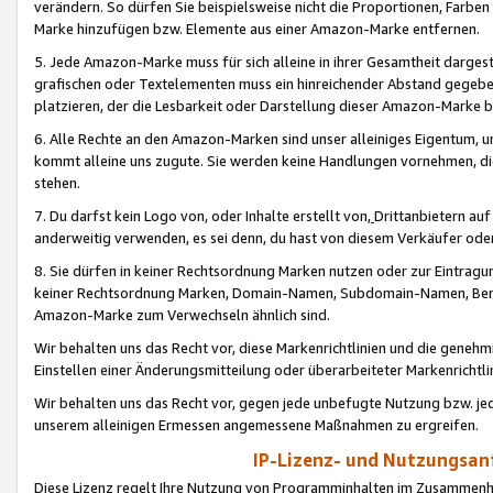
verändern. So dürfen Sie beispielsweise nicht die Proportionen, Farb
Marke hinzufügen bzw. Elemente aus einer Amazon-Marke entfernen.
5. Jede Amazon-Marke muss für sich alleine in ihrer Gesamtheit darge
grafischen oder Textelementen muss ein hinreichender Abstand gegebe
platzieren, der die Lesbarkeit oder Darstellung dieser Amazon-Marke b
6. Alle Rechte an den Amazon-Marken sind unser alleiniges Eigentum, 
kommt alleine uns zugute. Sie werden keine Handlungen vornehmen, 
stehen.
7. Du darfst kein Logo von, oder Inhalte erstellt von,
Drittanbietern au
anderweitig verwenden, es sei denn, du hast von diesem Verkäufer oder
8. Sie dürfen in keiner Rechtsordnung Marken nutzen oder zur Eintragu
keiner Rechtsordnung Marken, Domain-Namen, Subdomain-Namen, Benu
Amazon-Marke zum Verwechseln ähnlich sind.
Wir behalten uns das Recht vor, diese Markenrichtlinien und die gene
Einstellen einer Änderungsmitteilung oder überarbeiteter Markenricht
Wir behalten uns das Recht vor, gegen jede unbefugte Nutzung bzw. jede 
unserem alleinigen Ermessen angemessene Maßnahmen zu ergreifen.
IP-Lizenz- und Nutzungsan
Diese Lizenz regelt Ihre Nutzung von Programminhalten im Zusammen