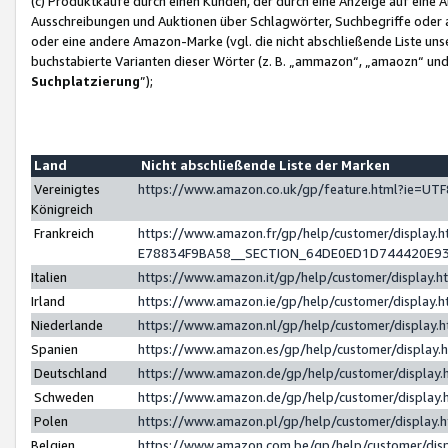
(c) Produktkäufe durch einen Kunden, der durch eine Anzeige auf eine 
Ausschreibungen und Auktionen über Schlagwörter, Suchbegriffe oder 
oder eine andere Amazon-Marke (vgl. die nicht abschließende Liste un
buchstabierte Varianten dieser Wörter (z. B. „ammazon“, „amaozn“ und „
Suchplatzierung
”);
Land
Nicht abschließende Liste der Marken
Vereinigtes
https://www.amazon.co.uk/gp/feature.html?ie=U
Königreich
Frankreich
https://www.amazon.fr/gp/help/customer/displa
E78834F9BA58__SECTION_64DE0ED1D744420E9
Italien
https://www.amazon.it/gp/help/customer/display
Irland
https://www.amazon.ie/gp/help/customer/displa
Niederlande
https://www.amazon.nl/gp/help/customer/display
Spanien
https://www.amazon.es/gp/help/customer/display
Deutschland
https://www.amazon.de/gp/help/customer/displa
Schweden
https://www.amazon.de/gp/help/customer/displa
Polen
https://www.amazon.pl/gp/help/customer/display
Belgien
https://www.amazon.com.be/gp/help/customer/d