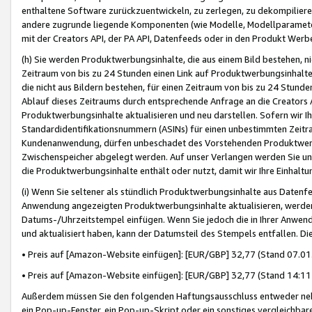
enthaltene Software zurückzuentwickeln, zu zerlegen, zu dekompilier
andere zugrunde liegende Komponenten (wie Modelle, Modellparameter
mit der Creators API, der PA API, Datenfeeds oder in den Produkt Werb
(h) Sie werden Produktwerbungsinhalte, die aus einem Bild bestehen, ni
Zeitraum von bis zu 24 Stunden einen Link auf Produktwerbungsinhalte
die nicht aus Bildern bestehen, für einen Zeitraum von bis zu 24 Stund
Ablauf dieses Zeitraums durch entsprechende Anfrage an die Creators 
Produktwerbungsinhalte aktualisieren und neu darstellen. Sofern wir Ih
Standardidentifikationsnummern (ASINs) für einen unbestimmten Zeitra
Kundenanwendung, dürfen unbeschadet des Vorstehenden Produktwerbu
Zwischenspeicher abgelegt werden. Auf unser Verlangen werden Sie un
die Produktwerbungsinhalte enthält oder nutzt, damit wir Ihre Einhalt
(i) Wenn Sie seltener als stündlich Produktwerbungsinhalte aus Datenfe
Anwendung angezeigten Produktwerbungsinhalte aktualisieren, werden 
Datums-/Uhrzeitstempel einfügen. Wenn Sie jedoch die in Ihrer Anwe
und aktualisiert haben, kann der Datumsteil des Stempels entfallen. Dies
• Preis auf [Amazon-Website einfügen]: [EUR/GBP] 32,77 (Stand 07.01.
• Preis auf [Amazon-Website einfügen]: [EUR/GBP] 32,77 (Stand 14:11 
Außerdem müssen Sie den folgenden Haftungsausschluss entweder neb
ein Pop-up-Fenster, ein Pop-up-Skript oder ein sonstiges vergleichba