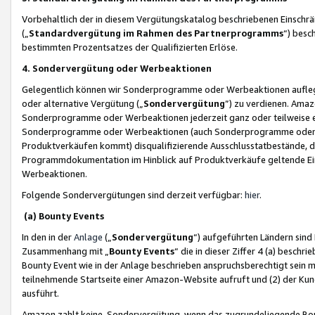
Vorbehaltlich der in diesem Vergütungskatalog beschriebenen Einschr
(„
Standardvergütung im Rahmen des Partnerprogramms
“) besc
bestimmten Prozentsatzes der Qualifizierten Erlöse.
4. Sondervergütung oder Werbeaktionen
Gelegentlich können wir Sonderprogramme oder Werbeaktionen auflegen,
oder alternative Vergütung („
Sondervergütung
”) zu verdienen. Amazo
Sonderprogramme oder Werbeaktionen jederzeit ganz oder teilweise einz
Sonderprogramme oder Werbeaktionen (auch Sonderprogramme oder We
Produktverkäufen kommt) disqualifizierende Ausschlusstatbestände, di
Programmdokumentation im Hinblick auf Produktverkäufe geltende E
Werbeaktionen.
Folgende Sondervergütungen sind derzeit verfügbar:
hier
.
(a) Bounty Events
In den in der
Anlage
(„
Sondervergütung
“) aufgeführten Ländern sind
Zusammenhang mit „
Bounty Events
“ die in dieser Ziffer 4 (a) besch
Bounty Event wie in der Anlage beschrieben anspruchsberechtigt sein mu
teilnehmende Startseite einer Amazon-Website aufruft und (2) der Kun
ausführt.
Amazon zahlt keine Sondervergütung, wenn das zugrundeliegende Boun