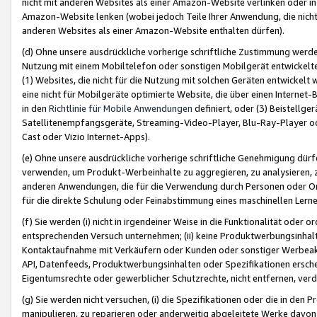
nicht mit anderen Websites als einer Amazon-Website verlinken oder i
Amazon-Website lenken (wobei jedoch Teile Ihrer Anwendung, die nich
anderen Websites als einer Amazon-Website enthalten dürfen).
(d) Ohne unsere ausdrückliche vorherige schriftliche Zustimmung werd
Nutzung mit einem Mobiltelefon oder sonstigen Mobilgerät entwickelt
(1) Websites, die nicht für die Nutzung mit solchen Geräten entwickelt
eine nicht für Mobilgeräte optimierte Website, die über einen Interne
in den
Richtlinie für Mobile Anwendungen
definiert, oder (3) Beistellge
Satellitenempfangsgeräte, Streaming-Video-Player, Blu-Ray-Player ode
Cast oder Vizio Internet-Apps).
(e) Ohne unsere ausdrückliche vorherige schriftliche Genehmigung dürfe
verwenden, um Produkt-Werbeinhalte zu aggregieren, zu analysieren, 
anderen Anwendungen, die für die Verwendung durch Personen oder Or
für die direkte Schulung oder Feinabstimmung eines maschinellen Lern
(f) Sie werden (i) nicht in irgendeiner Weise in die Funktionalität ode
entsprechenden Versuch unternehmen; (ii) keine Produktwerbungsinha
Kontaktaufnahme mit Verkäufern oder Kunden oder sonstiger Werbeaktiv
API, Datenfeeds, Produktwerbungsinhalten oder Spezifikationen erschei
Eigentumsrechte oder gewerblicher Schutzrechte, nicht entfernen, verd
(g) Sie werden nicht versuchen, (i) die Spezifikationen oder die in de
manipulieren, zu reparieren oder anderweitig abgeleitete Werke davon z