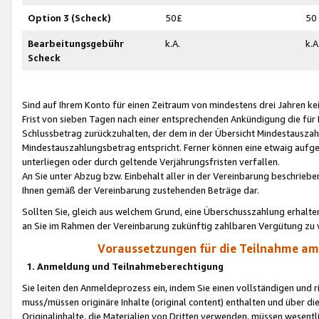
Option 3 (Scheck)
50£
50
Bearbeitungsgebühr
k.A.
k.A
Scheck
Sind auf Ihrem Konto für einen Zeitraum von mindestens drei Jahren kein
Frist von sieben Tagen nach einer entsprechenden Ankündigung die für
Schlussbetrag zurückzuhalten, der dem in der Übersicht Mindestausz
Mindestauszahlungsbetrag entspricht. Ferner können eine etwaig aufg
unterliegen oder durch geltende Verjährungsfristen verfallen.
An Sie unter Abzug bzw. Einbehalt aller in der Vereinbarung beschrieb
Ihnen gemäß der Vereinbarung zustehenden Beträge dar.
Sollten Sie, gleich aus welchem Grund, eine Überschusszahlung erhalte
an Sie im Rahmen der Vereinbarung zukünftig zahlbaren Vergütung zu 
Voraussetzungen für die Teilnahme a
1. Anmeldung und Teilnahmeberechtigung
Sie leiten den Anmeldeprozess ein, indem Sie einen vollständigen und 
muss/müssen originäre Inhalte (original content) enthalten und über d
Originalinhalte, die Materialien von Dritten verwenden, müssen wese