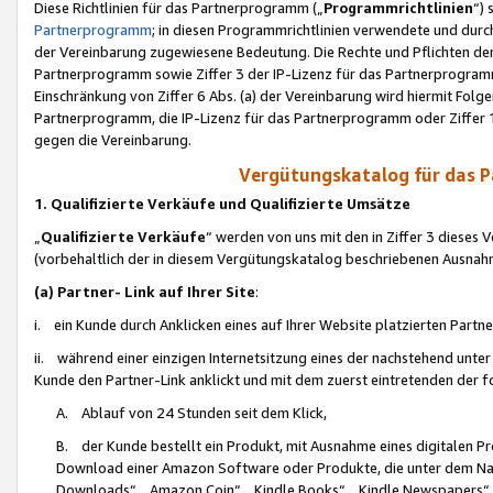
Diese Richtlinien für das Partnerprogramm („
Programmrichtlinien
“)
Partnerprogramm
; in diesen Programmrichtlinien verwendete und durch
der Vereinbarung zugewiesene Bedeutung. Die Rechte und Pflichten de
Partnerprogramm sowie Ziffer 3 der IP-Lizenz für das Partnerprogram
Einschränkung von Ziffer 6 Abs. (a) der Vereinbarung wird hiermit Fol
Partnerprogramm, die IP-Lizenz für das Partnerprogramm oder Ziffer 1
gegen die Vereinbarung.
Vergütungskatalog für das 
1. Qualifizierte Verkäufe und Qualifizierte Umsätze
„
Qualifizierte Verkäufe
“ werden von uns mit den in Ziffer 3 diese
(vorbehaltlich der in diesem Vergütungskatalog beschriebenen Ausnah
(a) Partner- Link auf Ihrer Site
:
i. ein Kunde durch Anklicken eines auf Ihrer Website platzierten Part
ii. während einer einzigen Internetsitzung eines der nachstehend unter (i)
Kunde den Partner-Link anklickt und mit dem zuerst eintretenden der f
A. Ablauf von 24 Stunden seit dem Klick,
B. der Kunde bestellt ein Produkt, mit Ausnahme eines digitalen P
Download einer Amazon Software oder Produkte, die unter dem N
Downloads“, „Amazon Coin“, „Kindle Books“, „Kindle Newspapers“, „