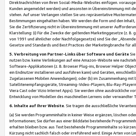
Direktnachrichten von Ihren Social-Media-Websites einfügen. vorausg
Kunden angemeldet werden) und ansonsten in Übereinstimmung mit der
stehen. Auf unser Verlangen stellen Sie uns repräsentative Mustermater
Bestimmungen eingehalten haben. Wir werden die Form und den Inhalt, di
Sie die Zertifizierung nicht in Übereinstimmung mit unserer Aufforderu
Klarstellung: (i) Für die Zwecke der geltenden Marketinggesetze (z. 
von 1991 und ähnlicher oder Nachfolgegesetze) sind Sie der „Absender“ j
Gesetze und Standards und Best Practices der Marketingbranche für 
5. Verbreitung von Partner-Links über Software und Geräte
Sie
nutzen bzw. keine Verlinkungen auf eine Amazon-Website wie nachsteh
Software-Applikationen (z. B. Browser Plug-ins, Browser Helper Objec
ein Endnutzer installieren und ausführen kann) und Geräten, einschlie
Zugelassenen Mobilen Anwendungen); oder (b) im Zusammenhang mit bzw.
Satellitenempfangsgeräte, Streaming-Video-Playern, Blu-Ray-Playern 
Viera Cast oder Vizio Internet Apps). Sie werden ohne ausdrückliche v
Entwicklung von Modellen des maschinellen Lernens oder verwandter 
6. Inhalte auf Ihrer Website
. Sie tragen die ausschließliche Verantwo
(a) Sie werden Programminhalte in keiner Weise ergänzen, löschen oder
Informationen; Sie dürfen aus einer Bilddatei bestehende Programminhal
erhalten bleiben bzw. aus Text bestehende Programminhalte so kürzen, 
Kürzung nicht sachlich falsch oder irreführend wird. Einige Arten von L