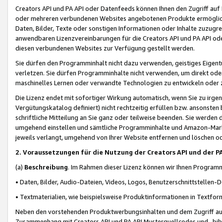
Creators API und PA API oder Datenfeeds können Ihnen den Zugriff auf D
oder mehreren verbundenen Websites angebotenen Produkte ermögliche
Daten, Bilder, Texte oder sonstigen Informationen oder Inhalte zuzugre
anwendbaren Lizenzvereinbarungen für die Creators API und PA API od
diesen verbundenen Websites zur Verfügung gestellt werden.
Sie dürfen den Programminhalt nicht dazu verwenden, geistiges Eigent
verletzen. Sie dürfen Programminhalte nicht verwenden, um direkt ode
maschinelles Lernen oder verwandte Technologien zu entwickeln oder zu
Die Lizenz endet mit sofortiger Wirkung automatisch, wenn Sie zu irg
Vergütungskatalog definiert) nicht rechtzeitig erfüllen bzw. ansonsten
schriftliche Mitteilung an Sie ganz oder teilweise beenden. Sie werden
umgehend einstellen und sämtliche Programminhalte und Amazon-Marke
jeweils verlangt, umgehend von Ihrer Website entfernen und löschen od
2. Voraussetzungen für die Nutzung der Creators API und der P
(a)
Beschreibung
. Im Rahmen dieser Lizenz können wir Ihnen Programmi
• Daten, Bilder, Audio-Dateien, Videos, Logos, Benutzerschnittstellen-
• Textmaterialien, wie beispielsweise Produktinformationen in Textfor
Neben den vorstehenden Produktwerbungsinhalten und dem Zugriff auf 
Zusammenhang mit Creators API und PA API Musterquellcodes und -bibli