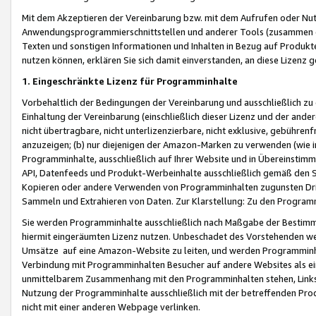
Mit dem Akzeptieren der Vereinbarung bzw. mit dem Aufrufen oder Nutz
Anwendungsprogrammierschnittstellen und anderer Tools (zusammen die
Texten und sonstigen Informationen und Inhalten in Bezug auf Produkte
nutzen können, erklären Sie sich damit einverstanden, an diese Lizenz 
1. Eingeschränkte Lizenz für Programminhalte
Vorbehaltlich der Bedingungen der Vereinbarung und ausschließlich z
Einhaltung der Vereinbarung (einschließlich dieser Lizenz und der ande
nicht übertragbare, nicht unterlizenzierbare, nicht exklusive, gebühren
anzuzeigen; (b) nur diejenigen der Amazon-Marken zu verwenden (wie in 
Programminhalte, ausschließlich auf Ihrer Website und in Übereinstimmu
API, Datenfeeds und Produkt-Werbeinhalte ausschließlich gemäß den Spe
Kopieren oder andere Verwenden von Programminhalten zugunsten Dri
Sammeln und Extrahieren von Daten. Zur Klarstellung: Zu den Program
Sie werden Programminhalte ausschließlich nach Maßgabe der Besti
hiermit eingeräumten Lizenz nutzen. Unbeschadet des Vorstehenden we
Umsätze auf eine Amazon-Website zu leiten, und werden Programminhal
Verbindung mit Programminhalten Besucher auf andere Websites als ein
unmittelbarem Zusammenhang mit den Programminhalten stehen, Links z
Nutzung der Programminhalte ausschließlich mit der betreffenden Pr
nicht mit einer anderen Webpage verlinken.