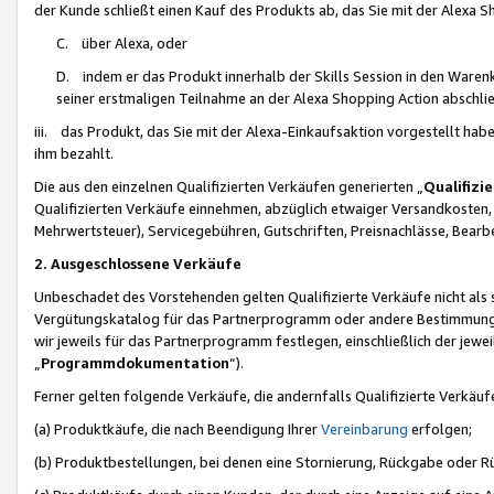
der Kunde schließt einen Kauf des Produkts ab, das Sie mit der Alexa 
C. über Alexa, oder
D. indem er das Produkt innerhalb der Skills Session in den Waren
seiner erstmaligen Teilnahme an der Alexa Shopping Action abschlie
iii. das Produkt, das Sie mit der Alexa-Einkaufsaktion vorgestellt ha
ihm bezahlt.
Die aus den einzelnen Qualifizierten Verkäufen generierten „
Qualifizi
Qualifizierten Verkäufe einnehmen, abzüglich etwaiger Versandkosten
Mehrwertsteuer), Servicegebühren, Gutschriften, Preisnachlässe, Bear
2. Ausgeschlossene Verkäufe
Unbeschadet des Vorstehenden gelten Qualifizierte Verkäufe nicht als
Vergütungskatalog für das Partnerprogramm oder andere Bestimmungen,
wir jeweils für das Partnerprogramm festlegen, einschließlich der jewe
„
Programmdokumentation
“).
Ferner gelten folgende Verkäufe, die andernfalls Qualifizierte Verkä
(a) Produktkäufe, die nach Beendigung Ihrer
Vereinbarung
erfolgen;
(b) Produktbestellungen, bei denen eine Stornierung, Rückgabe oder R