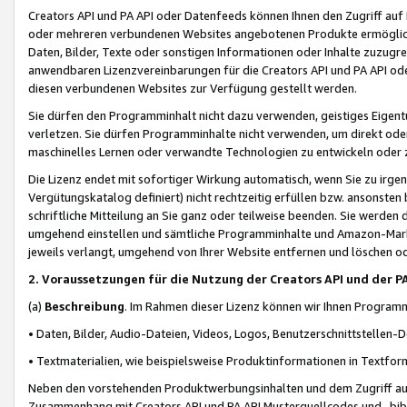
Creators API und PA API oder Datenfeeds können Ihnen den Zugriff auf D
oder mehreren verbundenen Websites angebotenen Produkte ermögliche
Daten, Bilder, Texte oder sonstigen Informationen oder Inhalte zuzugre
anwendbaren Lizenzvereinbarungen für die Creators API und PA API od
diesen verbundenen Websites zur Verfügung gestellt werden.
Sie dürfen den Programminhalt nicht dazu verwenden, geistiges Eigent
verletzen. Sie dürfen Programminhalte nicht verwenden, um direkt ode
maschinelles Lernen oder verwandte Technologien zu entwickeln oder zu
Die Lizenz endet mit sofortiger Wirkung automatisch, wenn Sie zu irg
Vergütungskatalog definiert) nicht rechtzeitig erfüllen bzw. ansonsten
schriftliche Mitteilung an Sie ganz oder teilweise beenden. Sie werden
umgehend einstellen und sämtliche Programminhalte und Amazon-Marke
jeweils verlangt, umgehend von Ihrer Website entfernen und löschen od
2. Voraussetzungen für die Nutzung der Creators API und der P
(a)
Beschreibung
. Im Rahmen dieser Lizenz können wir Ihnen Programmi
• Daten, Bilder, Audio-Dateien, Videos, Logos, Benutzerschnittstellen-
• Textmaterialien, wie beispielsweise Produktinformationen in Textfor
Neben den vorstehenden Produktwerbungsinhalten und dem Zugriff auf 
Zusammenhang mit Creators API und PA API Musterquellcodes und -bibli