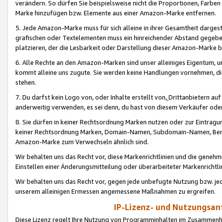
verändern. So dürfen Sie beispielsweise nicht die Proportionen, Farb
Marke hinzufügen bzw. Elemente aus einer Amazon-Marke entfernen.
5. Jede Amazon-Marke muss für sich alleine in ihrer Gesamtheit darge
grafischen oder Textelementen muss ein hinreichender Abstand gegebe
platzieren, der die Lesbarkeit oder Darstellung dieser Amazon-Marke b
6. Alle Rechte an den Amazon-Marken sind unser alleiniges Eigentum, 
kommt alleine uns zugute. Sie werden keine Handlungen vornehmen, 
stehen.
7. Du darfst kein Logo von, oder Inhalte erstellt von,
Drittanbietern au
anderweitig verwenden, es sei denn, du hast von diesem Verkäufer oder
8. Sie dürfen in keiner Rechtsordnung Marken nutzen oder zur Eintragu
keiner Rechtsordnung Marken, Domain-Namen, Subdomain-Namen, Benu
Amazon-Marke zum Verwechseln ähnlich sind.
Wir behalten uns das Recht vor, diese Markenrichtlinien und die gene
Einstellen einer Änderungsmitteilung oder überarbeiteter Markenricht
Wir behalten uns das Recht vor, gegen jede unbefugte Nutzung bzw. jede 
unserem alleinigen Ermessen angemessene Maßnahmen zu ergreifen.
IP-Lizenz- und Nutzungsan
Diese Lizenz regelt Ihre Nutzung von Programminhalten im Zusammen