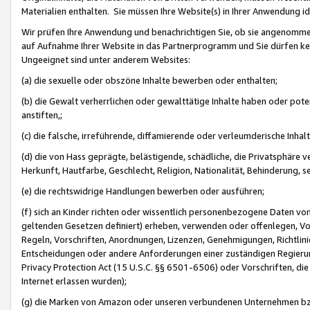
Materialien enthalten. Sie müssen Ihre Website(s) in Ihrer Anwendung ide
Wir prüfen Ihre Anwendung und benachrichtigen Sie, ob sie angenommen
auf Aufnahme Ihrer Website in das Partnerprogramm und Sie dürfen kei
Ungeeignet sind unter anderem Websites:
(a) die sexuelle oder obszöne Inhalte bewerben oder enthalten;
(b) die Gewalt verherrlichen oder gewalttätige Inhalte haben oder pot
anstiften,;
(c) die falsche, irreführende, diffamierende oder verleumderische Inha
(d) die von Hass geprägte, belästigende, schädliche, die Privatsphäre v
Herkunft, Hautfarbe, Geschlecht, Religion, Nationalität, Behinderung, 
(e) die rechtswidrige Handlungen bewerben oder ausführen;
(f) sich an Kinder richten oder wissentlich personenbezogene Daten vo
geltenden Gesetzen definiert) erheben, verwenden oder offenlegen, Vo
Regeln, Vorschriften, Anordnungen, Lizenzen, Genehmigungen, Richtlini
Entscheidungen oder andere Anforderungen einer zuständigen Regierung
Privacy Protection Act (15 U.S.C. §§ 6501-6506) oder Vorschriften, di
Internet erlassen wurden);
(g) die Marken von Amazon oder unseren verbundenen Unternehmen b