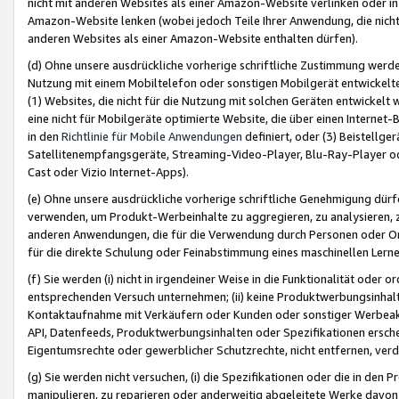
nicht mit anderen Websites als einer Amazon-Website verlinken oder i
Amazon-Website lenken (wobei jedoch Teile Ihrer Anwendung, die nich
anderen Websites als einer Amazon-Website enthalten dürfen).
(d) Ohne unsere ausdrückliche vorherige schriftliche Zustimmung werd
Nutzung mit einem Mobiltelefon oder sonstigen Mobilgerät entwickelt
(1) Websites, die nicht für die Nutzung mit solchen Geräten entwickelt
eine nicht für Mobilgeräte optimierte Website, die über einen Interne
in den
Richtlinie für Mobile Anwendungen
definiert, oder (3) Beistellge
Satellitenempfangsgeräte, Streaming-Video-Player, Blu-Ray-Player ode
Cast oder Vizio Internet-Apps).
(e) Ohne unsere ausdrückliche vorherige schriftliche Genehmigung dürfe
verwenden, um Produkt-Werbeinhalte zu aggregieren, zu analysieren, 
anderen Anwendungen, die für die Verwendung durch Personen oder Or
für die direkte Schulung oder Feinabstimmung eines maschinellen Lern
(f) Sie werden (i) nicht in irgendeiner Weise in die Funktionalität ode
entsprechenden Versuch unternehmen; (ii) keine Produktwerbungsinha
Kontaktaufnahme mit Verkäufern oder Kunden oder sonstiger Werbeaktiv
API, Datenfeeds, Produktwerbungsinhalten oder Spezifikationen erschei
Eigentumsrechte oder gewerblicher Schutzrechte, nicht entfernen, verd
(g) Sie werden nicht versuchen, (i) die Spezifikationen oder die in de
manipulieren, zu reparieren oder anderweitig abgeleitete Werke davon z