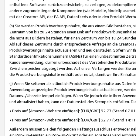
enthaltene Software zurückzuentwickeln, zu zerlegen, zu dekompilier
andere zugrunde liegende Komponenten (wie Modelle, Modellparameter
mit der Creators API, der PA API, Datenfeeds oder in den Produkt Werb
(h) Sie werden Produktwerbungsinhalte, die aus einem Bild bestehen, ni
Zeitraum von bis zu 24 Stunden einen Link auf Produktwerbungsinhalte
die nicht aus Bildern bestehen, für einen Zeitraum von bis zu 24 Stund
Ablauf dieses Zeitraums durch entsprechende Anfrage an die Creators 
Produktwerbungsinhalte aktualisieren und neu darstellen. Sofern wir Ih
Standardidentifikationsnummern (ASINs) für einen unbestimmten Zeitra
Kundenanwendung, dürfen unbeschadet des Vorstehenden Produktwerbu
Zwischenspeicher abgelegt werden. Auf unser Verlangen werden Sie un
die Produktwerbungsinhalte enthält oder nutzt, damit wir Ihre Einhalt
(i) Wenn Sie seltener als stündlich Produktwerbungsinhalte aus Datenfe
Anwendung angezeigten Produktwerbungsinhalte aktualisieren, werden 
Datums-/Uhrzeitstempel einfügen. Wenn Sie jedoch die in Ihrer Anwe
und aktualisiert haben, kann der Datumsteil des Stempels entfallen. Dies
• Preis auf [Amazon-Website einfügen]: [EUR/GBP] 32,77 (Stand 07.01.
• Preis auf [Amazon-Website einfügen]: [EUR/GBP] 32,77 (Stand 14:11 
Außerdem müssen Sie den folgenden Haftungsausschluss entweder neb
ein Pop-up-Fenster, ein Pop-up-Skript oder ein sonstiges vergleichba