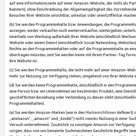
auf eine Informationsseite auf einer Amazon-Website, der nicht als Part
Bannern); ohne Einschränkung der Allgemeingültigkeit des Vorstehende
Besucher Ihrer Website unsichtbar, unlesbar oder unentzifferbar mache
(b) Sie werden Programminhalte bzw. Anwendungen, die Programminhalt
anzeigen, weder verkaufen noch weiterverkaufen, weitergeben, unterli
innerhalb von Werbung außerhalb Ihrer Website (einschließlich Werbun
Website oder einem Dienst (einschließlich Social Networking-Website
Rechte an den Programminhalten oder auf die Programminhalte an eine a
übertragen müssten, und Sie werden keine mit Ihrem Partner-Tag formati
Ihre Website ist.
(c) Sie werden Programminhalte, die nicht mehr auf einer Amazon-Websit
mehr zur Nutzung zur Verfügung stehen, umgehend von Ihrer Website e
(d) Sie werden keine Programminhalte, einschließlich in den Programmin
eine Person bzw. ein Unternehmen ein bestimmtes Produkt, eine Dienstle
geschäftlichen Beziehung oder Verbindung zu diesen steht (einschließli
Programminhalten).
(e) Sie werden Amazon-Marken (wie in den
Markenrichtlinien
definiert) 
„ammazon“, „amaozn“ und „kindel“) nicht zwecks Nutzung in einer Suc
Versuch unternehmen). Zusätzlich zu sonstigen Amazon zur Verfügung 
sorgen, dass von uns benannte Suchmaschinen Geschützte Begriffe (wie 