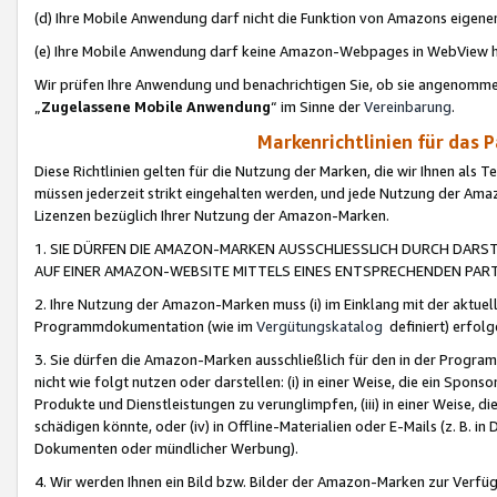
(d) Ihre Mobile Anwendung darf nicht die Funktion von Amazons eige
(e) Ihre Mobile Anwendung darf keine Amazon-Webpages in WebView 
Wir prüfen Ihre Anwendung und benachrichtigen Sie, ob sie angenomm
„
Zugelassene Mobile Anwendung
“ im Sinne der
Vereinbarung
.
Markenrichtlinien für das 
Diese Richtlinien gelten für die Nutzung der Marken, die wir Ihnen als 
müssen jederzeit strikt eingehalten werden, und jede Nutzung der Ama
Lizenzen bezüglich Ihrer Nutzung der Amazon-Marken.
1. SIE DÜRFEN DIE AMAZON-MARKEN AUSSCHLIESSLICH DURCH DARS
AUF EINER AMAZON-WEBSITE MITTELS EINES ENTSPRECHENDEN PART
2. Ihre Nutzung der Amazon-Marken muss (i) im Einklang mit der aktuells
Programmdokumentation (wie im
Vergütungskatalog
definiert) erfolg
3. Sie dürfen die Amazon-Marken ausschließlich für den in der Progr
nicht wie folgt nutzen oder darstellen: (i) in einer Weise, die ein Spo
Produkte und Dienstleistungen zu verunglimpfen, (iii) in einer Weise
schädigen könnte, oder (iv) in Offline-Materialien oder E-Mails (z. B.
Dokumenten oder mündlicher Werbung).
4. Wir werden Ihnen ein Bild bzw. Bilder der Amazon-Marken zur Verfüg