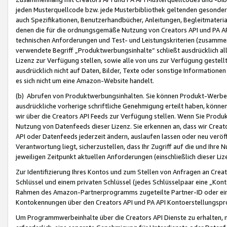
jeden Musterquellcode bzw. jede Musterbibliothek geltenden gesonder
auch Spezifikationen, Benutzerhandbücher, Anleitungen, Begleitmaterial
denen die für die ordnungsgemäße Nutzung von Creators API und PA A
technischen Anforderungen und Test- und Leistungskriterien (zusammen
verwendete Begriff „Produktwerbungsinhalte“ schließt ausdrücklich al
Lizenz zur Verfügung stellen, sowie alle von uns zur Verfügung gestel
ausdrücklich nicht auf Daten, Bilder, Texte oder sonstige Informatione
es sich nicht um eine Amazon-Website handelt.
(b) Abrufen von Produktwerbungsinhalten. Sie können Produkt-Werbein
ausdrückliche vorherige schriftliche Genehmigung erteilt haben, könn
wir über die Creators API Feeds zur Verfügung stellen. Wenn Sie Produk
Nutzung von Datenfeeds dieser Lizenz. Sie erkennen an, dass wir Creat
API oder Datenfeeds jederzeit ändern, auslaufen lassen oder neu veröffe
Verantwortung liegt, sicherzustellen, dass Ihr Zugriff auf die und Ihr
jeweiligen Zeitpunkt aktuellen Anforderungen (einschließlich dieser Liz
Zur Identifizierung Ihres Kontos und zum Stellen von Anfragen an Crea
Schlüssel und einem privaten Schlüssel (jedes Schlüsselpaar eine „Kon
Rahmen des Amazon-Partnerprogramms zugeteilte Partner-ID oder ein
Kontokennungen über den Creators API und PA API Kontoerstellungspro
Um Programmwerbeinhalte über die Creators API Dienste zu erhalten, m