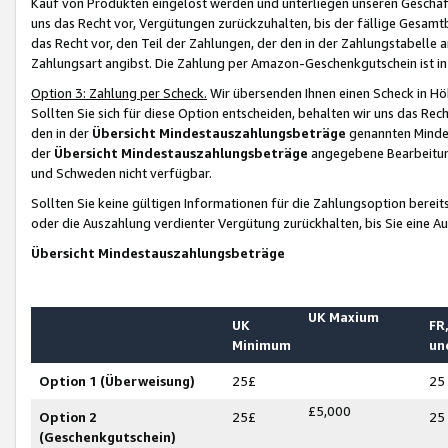
Kauf von Produkten eingelöst werden und unterliegen unseren Geschäf
uns das Recht vor, Vergütungen zurückzuhalten, bis der fällige Gesamt
das Recht vor, den Teil der Zahlungen, der den in der Zahlungstabelle 
Zahlungsart angibst. Die Zahlung per Amazon-Geschenkgutschein ist in
Option 3: Zahlung per Scheck.
Wir übersenden Ihnen einen Scheck in Höh
Sollten Sie sich für diese Option entscheiden, behalten wir uns das Rec
den in der
Übersicht Mindestauszahlungsbeträge
genannten Mindest
der
Übersicht Mindestauszahlungsbeträge
angegebene Bearbeitung
und Schweden nicht verfügbar.
Sollten Sie keine gültigen Informationen für die Zahlungsoption bereit
oder die Auszahlung verdienter Vergütung zurückhalten, bis Sie eine A
Übersicht Mindestauszahlungsbeträge
UK Maxium
UK
FR,
Minimum
un
Option 1 (Überweisung)
25£
25
£5,000
Option 2
25£
25
(Geschenkgutschein)