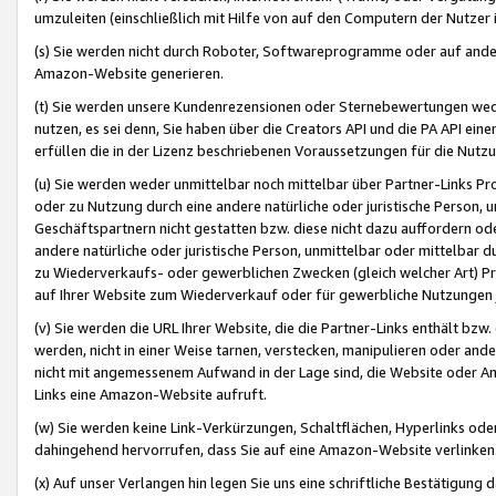
umzuleiten (einschließlich mit Hilfe von auf den Computern der Nutzer i
(s) Sie werden nicht durch Roboter, Softwareprogramme oder auf andere
Amazon-Website generieren.
(t) Sie werden unsere Kundenrezensionen oder Sternebewertungen wed
nutzen, es sei denn, Sie haben über die Creators API und die PA API e
erfüllen die in der Lizenz beschriebenen Voraussetzungen für die Nutzu
(u) Sie werden weder unmittelbar noch mittelbar über Partner-Links P
oder zu Nutzung durch eine andere natürliche oder juristische Person,
Geschäftspartnern nicht gestatten bzw. diese nicht dazu auffordern od
andere natürliche oder juristische Person, unmittelbar oder mittelbar
zu Wiederverkaufs- oder gewerblichen Zwecken (gleich welcher Art) 
auf Ihrer Website zum Wiederverkauf oder für gewerbliche Nutzungen 
(v) Sie werden die URL Ihrer Website, die die Partner-Links enthält b
werden, nicht in einer Weise tarnen, verstecken, manipulieren oder and
nicht mit angemessenem Aufwand in der Lage sind, die Website oder A
Links eine Amazon-Website aufruft.
(w) Sie werden keine Link-Verkürzungen, Schaltflächen, Hyperlinks ode
dahingehend hervorrufen, dass Sie auf eine Amazon-Website verlinken
(x) Auf unser Verlangen hin legen Sie uns eine schriftliche Bestätigung