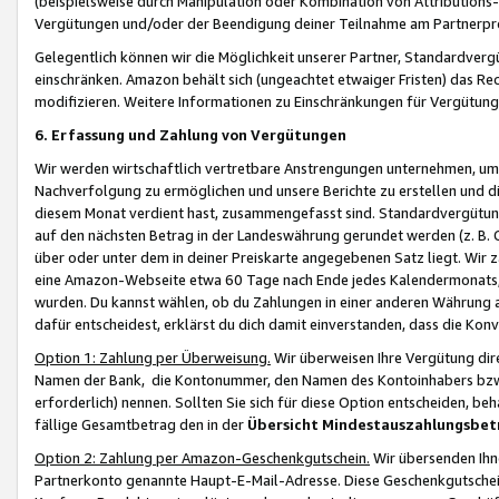
(beispielsweise durch Manipulation oder Kombination von Attributions-
Vergütungen und/oder der Beendigung deiner Teilnahme am Partnerp
Gelegentlich können wir die Möglichkeit unserer Partner, Standardv
einschränken. Amazon behält sich (ungeachtet etwaiger Fristen) das Re
modifizieren. Weitere Informationen zu Einschränkungen für Vergütung
6. Erfassung und Zahlung von Vergütungen
Wir werden wirtschaftlich vertretbare Anstrengungen unternehmen, um 
Nachverfolgung zu ermöglichen und unsere Berichte zu erstellen und di
diesem Monat verdient hast, zusammengefasst sind. Standardvergütung
auf den nächsten Betrag in der Landeswährung gerundet werden (z. B. C
über oder unter dem in deiner Preiskarte angegebenen Satz liegt. Wir
eine Amazon-Webseite etwa 60 Tage nach Ende jedes Kalendermonats, i
wurden. Du kannst wählen, ob du Zahlungen in einer anderen Währung
dafür entscheidest, erklärst du dich damit einverstanden, dass die K
Option 1: Zahlung per Überweisung.
Wir überweisen Ihre Vergütung dir
Namen der Bank, die Kontonummer, den Namen des Kontoinhabers bzw. a
erforderlich) nennen. Sollten Sie sich für diese Option entscheiden, be
fällige Gesamtbetrag den in der
Übersicht Mindestauszahlungsbet
Option 2: Zahlung per Amazon-Geschenkgutschein.
Wir übersenden Ihne
Partnerkonto genannte Haupt-E-Mail-Adresse. Diese Geschenkgutschei