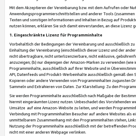
Mit dem Akzeptieren der Vereinbarung bzw. mit dem Aufrufen oder Nutz
Anwendungsprogrammierschnittstellen und anderer Tools (zusammen die
Texten und sonstigen Informationen und Inhalten in Bezug auf Produkte
nutzen können, erklären Sie sich damit einverstanden, an diese Lizenz 
1. Eingeschränkte Lizenz für Programminhalte
Vorbehaltlich der Bedingungen der Vereinbarung und ausschließlich z
Einhaltung der Vereinbarung (einschließlich dieser Lizenz und der ande
nicht übertragbare, nicht unterlizenzierbare, nicht exklusive, gebühren
anzuzeigen; (b) nur diejenigen der Amazon-Marken zu verwenden (wie in 
Programminhalte, ausschließlich auf Ihrer Website und in Übereinstimmu
API, Datenfeeds und Produkt-Werbeinhalte ausschließlich gemäß den Spe
Kopieren oder andere Verwenden von Programminhalten zugunsten Dri
Sammeln und Extrahieren von Daten. Zur Klarstellung: Zu den Program
Sie werden Programminhalte ausschließlich nach Maßgabe der Besti
hiermit eingeräumten Lizenz nutzen. Unbeschadet des Vorstehenden we
Umsätze auf eine Amazon-Website zu leiten, und werden Programminhal
Verbindung mit Programminhalten Besucher auf andere Websites als ein
unmittelbarem Zusammenhang mit den Programminhalten stehen, Links z
Nutzung der Programminhalte ausschließlich mit der betreffenden Pr
nicht mit einer anderen Webpage verlinken.