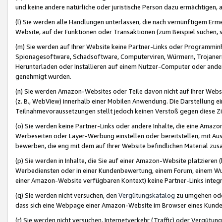
und keine andere natürliche oder juristische Person dazu ermächtigen, a
(l) Sie werden alle Handlungen unterlassen, die nach vernünftigem Erme
Website, auf der Funktionen oder Transaktionen (zum Beispiel suchen, s
(m) Sie werden auf Ihrer Website keine Partner-Links oder Programmin
Spionagesoftware, Schadsoftware, Computerviren, Würmern, Trojaner
Herunterladen oder Installieren auf einem Nutzer-Computer oder ande
genehmigt wurden.
(n) Sie werden Amazon-Websites oder Teile davon nicht auf Ihrer Websi
(z. B., WebView) innerhalb einer Mobilen Anwendung. Die Darstellung ein
Teilnahmevoraussetzungen stellt jedoch keinen Verstoß gegen diese Zif
(o) Sie werden keine Partner-Links oder andere Inhalte, die eine Am
Werbeseiten oder Layer-Werbung einstellen oder bereitstellen, mit Au
bewerben, die eng mit dem auf Ihrer Website befindlichen Material z
(p) Sie werden in Inhalte, die Sie auf einer Amazon-Website platzier
Werbediensten oder in einer Kundenbewertung, einem Forum, einem Wun
einer Amazon-Website verfügbaren Kontext) keine Partner-Links integr
(q) Sie werden nicht versuchen, den
Vergütungskatalog
zu umgehen oder
dass sich eine Webpage einer Amazon-Website im Browser eines Kunden 
(r) Sie werden nicht versuchen, Internetverkehr (Traffic) oder Vergü