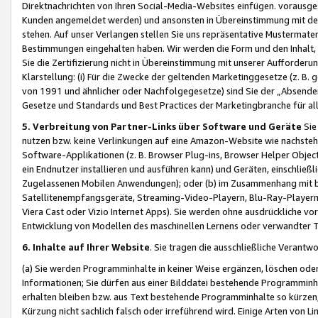
Direktnachrichten von Ihren Social-Media-Websites einfügen. vorausg
Kunden angemeldet werden) und ansonsten in Übereinstimmung mit der
stehen. Auf unser Verlangen stellen Sie uns repräsentative Mustermater
Bestimmungen eingehalten haben. Wir werden die Form und den Inhalt, di
Sie die Zertifizierung nicht in Übereinstimmung mit unserer Aufforderu
Klarstellung: (i) Für die Zwecke der geltenden Marketinggesetze (z. 
von 1991 und ähnlicher oder Nachfolgegesetze) sind Sie der „Absender“ j
Gesetze und Standards und Best Practices der Marketingbranche für 
5. Verbreitung von Partner-Links über Software und Geräte
Sie
nutzen bzw. keine Verlinkungen auf eine Amazon-Website wie nachsteh
Software-Applikationen (z. B. Browser Plug-ins, Browser Helper Objec
ein Endnutzer installieren und ausführen kann) und Geräten, einschlie
Zugelassenen Mobilen Anwendungen); oder (b) im Zusammenhang mit bzw.
Satellitenempfangsgeräte, Streaming-Video-Playern, Blu-Ray-Playern 
Viera Cast oder Vizio Internet Apps). Sie werden ohne ausdrückliche v
Entwicklung von Modellen des maschinellen Lernens oder verwandter 
6. Inhalte auf Ihrer Website
. Sie tragen die ausschließliche Verantwo
(a) Sie werden Programminhalte in keiner Weise ergänzen, löschen oder
Informationen; Sie dürfen aus einer Bilddatei bestehende Programminhal
erhalten bleiben bzw. aus Text bestehende Programminhalte so kürzen, 
Kürzung nicht sachlich falsch oder irreführend wird. Einige Arten von L