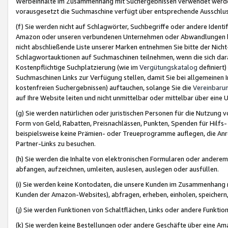
Werbeinhalte im Zusammenhang mit Suchergebnissen verwendet werden,
vorausgesetzt die Suchmaschine verfügt über entsprechende Ausschlu
(f) Sie werden nicht auf Schlagwörter, Suchbegriffe oder andere Ident
Amazon oder unseren verbundenen Unternehmen oder Abwandlungen bzw
nicht abschließende Liste unserer Marken entnehmen Sie bitte der Nich
Schlagwortauktionen auf Suchmaschinen teilnehmen, wenn die sich da
Kostenpflichtige Suchplatzierung (wie im
Vergütungskatalog
definiert
Suchmaschinen Links zur Verfügung stellen, damit Sie bei allgemeinen I
kostenfreien Suchergebnissen) auftauchen, solange Sie die
Vereinbaru
auf Ihre Website leiten und nicht unmittelbar oder mittelbar über eine
(g) Sie werden natürlichen oder juristischen Personen für die Nutzung 
Form von Geld, Rabatten, Preisnachlässen, Punkten, Spenden für Hilfs
beispielsweise keine Prämien- oder Treueprogramme auflegen, die Anrei
Partner-Links zu besuchen.
(h) Sie werden die Inhalte von elektronischen Formularen oder anderem M
abfangen, aufzeichnen, umleiten, auslesen, auslegen oder ausfüllen.
(i) Sie werden keine Kontodaten, die unsere Kunden im Zusammenhang 
Kunden der Amazon-Websites), abfragen, erheben, einholen, speichern,
(j) Sie werden Funktionen von Schaltflächen, Links oder andere Funkti
(k) Sie werden keine Bestellungen oder andere Geschäfte über eine Ama