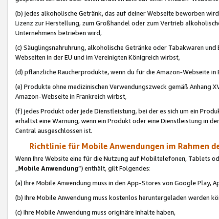
(b) jedes alkoholische Getränk, das auf deiner Webseite beworben wird
Lizenz zur Herstellung, zum Großhandel oder zum Vertrieb alkoholisch
Unternehmens betrieben wird,
(c) Säuglingsnahruhrung, alkoholische Getränke oder Tabakwaren und E
Webseiten in der EU und im Vereinigten Königreich wirbst,
(d) pflanzliche Raucherprodukte, wenn du für die Amazon-Webseite in B
(e) Produkte ohne medizinischen Verwendungszweck gemäß Anhang XVI 
Amazon-Webseite in Frankreich wirbst,
(f) jedes Produkt oder jede Dienstleistung, bei der es sich um ein Prod
erhältst eine Warnung, wenn ein Produkt oder eine Dienstleistung in de
Central ausgeschlossen ist.
Richtlinie für Mobile Anwendungen im Rahmen de
Wenn Ihre Website eine für die Nutzung auf Mobiltelefonen, Tablets 
„
Mobile Anwendung
“) enthält, gilt Folgendes:
(a) Ihre Mobile Anwendung muss in den App-Stores von Google Play, A
(b) Ihre Mobile Anwendung muss kostenlos heruntergeladen werden könn
(c) Ihre Mobile Anwendung muss originäre Inhalte haben,