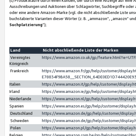
(c) Produktkäufe durch einen Kunden, der durch eine Anzeige auf eine 
Ausschreibungen und Auktionen über Schlagwörter, Suchbegriffe oder 
oder eine andere Amazon-Marke (vgl. die nicht abschließende Liste un
buchstabierte Varianten dieser Wörter (z. B. „ammazon“, „amaozn“ und „
Suchplatzierung
”);
Land
Nicht abschließende Liste der Marken
Vereinigtes
https://www.amazon.co.uk/gp/feature.html?ie=U
Königreich
Frankreich
https://www.amazon.fr/gp/help/customer/displa
E78834F9BA58__SECTION_64DE0ED1D744420E9
Italien
https://www.amazon.it/gp/help/customer/display
Irland
https://www.amazon.ie/gp/help/customer/displa
Niederlande
https://www.amazon.nl/gp/help/customer/display
Spanien
https://www.amazon.es/gp/help/customer/display
Deutschland
https://www.amazon.de/gp/help/customer/displa
Schweden
https://www.amazon.de/gp/help/customer/displa
Polen
https://www.amazon.pl/gp/help/customer/display
Belgien
https://www.amazon.com.be/gp/help/customer/d