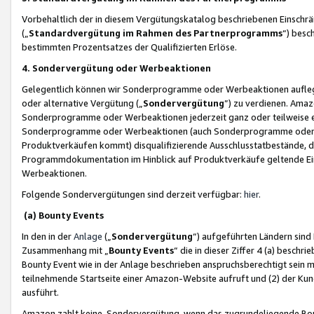
Vorbehaltlich der in diesem Vergütungskatalog beschriebenen Einschr
(„
Standardvergütung im Rahmen des Partnerprogramms
“) besc
bestimmten Prozentsatzes der Qualifizierten Erlöse.
4. Sondervergütung oder Werbeaktionen
Gelegentlich können wir Sonderprogramme oder Werbeaktionen auflegen,
oder alternative Vergütung („
Sondervergütung
”) zu verdienen. Amazo
Sonderprogramme oder Werbeaktionen jederzeit ganz oder teilweise einz
Sonderprogramme oder Werbeaktionen (auch Sonderprogramme oder We
Produktverkäufen kommt) disqualifizierende Ausschlusstatbestände, di
Programmdokumentation im Hinblick auf Produktverkäufe geltende E
Werbeaktionen.
Folgende Sondervergütungen sind derzeit verfügbar:
hier
.
(a) Bounty Events
In den in der
Anlage
(„
Sondervergütung
“) aufgeführten Ländern sind
Zusammenhang mit „
Bounty Events
“ die in dieser Ziffer 4 (a) besch
Bounty Event wie in der Anlage beschrieben anspruchsberechtigt sein mu
teilnehmende Startseite einer Amazon-Website aufruft und (2) der Kun
ausführt.
Amazon zahlt keine Sondervergütung, wenn das zugrundeliegende Boun