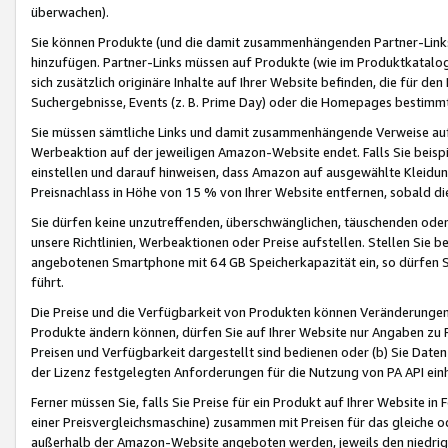
überwachen).
Sie können Produkte (und die damit zusammenhängenden Partner-Links)
hinzufügen. Partner-Links müssen auf Produkte (wie im Produktkatalog de
sich zusätzlich originäre Inhalte auf Ihrer Website befinden, die für 
Suchergebnisse, Events (z. B. Prime Day) oder die Homepages bestimmte
Sie müssen sämtliche Links und damit zusammenhängende Verweise auf z
Werbeaktion auf der jeweiligen Amazon-Website endet. Falls Sie beisp
einstellen und darauf hinweisen, dass Amazon auf ausgewählte Kleidun
Preisnachlass in Höhe von 15 % von Ihrer Website entfernen, sobald di
Sie dürfen keine unzutreffenden, überschwänglichen, täuschenden od
unsere Richtlinien, Werbeaktionen oder Preise aufstellen. Stellen Sie 
angebotenen Smartphone mit 64 GB Speicherkapazität ein, so dürfen S
führt.
Die Preise und die Verfügbarkeit von Produkten können Veränderungen 
Produkte ändern können, dürfen Sie auf Ihrer Website nur Angaben zu P
Preisen und Verfügbarkeit dargestellt sind bedienen oder (b) Sie Daten
der Lizenz festgelegten Anforderungen für die Nutzung von PA API einh
Ferner müssen Sie, falls Sie Preise für ein Produkt auf Ihrer Website in 
einer Preisvergleichsmaschine) zusammen mit Preisen für das gleiche o
außerhalb der Amazon-Website angeboten werden, jeweils den niedrigst