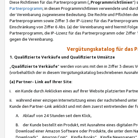
Diese Richtlinien für das Partnerprogramm („
Programmrichtlinien
“)
Partnerprogramm
; in diesen Programmrichtlinien verwendete und durch
der Vereinbarung zugewiesene Bedeutung. Die Rechte und Pflichten de
Partnerprogramm sowie Ziffer 3 der IP-Lizenz für das Partnerprogram
Einschränkung von Ziffer 6 Abs. (a) der Vereinbarung wird hiermit Fol
Partnerprogramm, die IP-Lizenz für das Partnerprogramm oder Ziffer 1
gegen die Vereinbarung.
Vergütungskatalog für das 
1. Qualifizierte Verkäufe und Qualifizierte Umsätze
„
Qualifizierte Verkäufe
“ werden von uns mit den in Ziffer 3 diese
(vorbehaltlich der in diesem Vergütungskatalog beschriebenen Ausnah
(a) Partner- Link auf Ihrer Site
:
i. ein Kunde durch Anklicken eines auf Ihrer Website platzierten Part
ii. während einer einzigen Internetsitzung eines der nachstehend unter (i)
Kunde den Partner-Link anklickt und mit dem zuerst eintretenden der f
A. Ablauf von 24 Stunden seit dem Klick,
B. der Kunde bestellt ein Produkt, mit Ausnahme eines digitalen P
Download einer Amazon Software oder Produkte, die unter dem N
Downloads“, „Amazon Coin“, „Kindle Books“, „Kindle Newspapers“, „