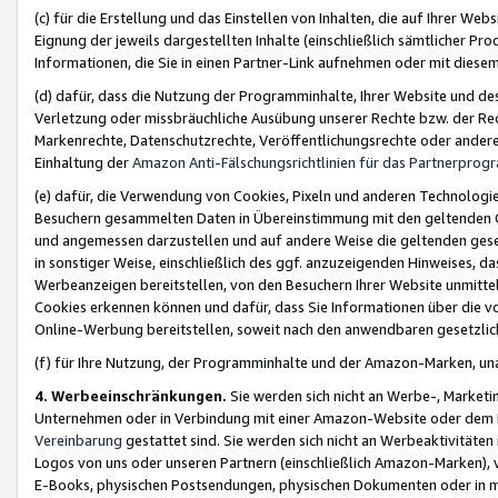
(c) für die Erstellung und das Einstellen von Inhalten, die auf Ihrer We
Eignung der jeweils dargestellten Inhalte (einschließlich sämtlicher 
Informationen, die Sie in einen Partner-Link aufnehmen oder mit diese
(d) dafür, dass die Nutzung der Programminhalte, Ihrer Website und des 
Verletzung oder missbräuchliche Ausübung unserer Rechte bzw. der Recht
Markenrechte, Datenschutzrechte, Veröffentlichungsrechte oder anderer
Einhaltung der
Amazon Anti-Fälschungsrichtlinien für das Partnerpro
(e) dafür, die Verwendung von Cookies, Pixeln und anderen Technologien
Besuchern gesammelten Daten in Übereinstimmung mit den geltenden Ge
und angemessen darzustellen und auf andere Weise die geltenden geset
in sonstiger Weise, einschließlich des ggf. anzuzeigenden Hinweises, d
Werbeanzeigen bereitstellen, von den Besuchern Ihrer Website unmitte
Cookies erkennen können und dafür, dass Sie Informationen über die v
Online-Werbung bereitstellen, soweit nach den anwendbaren gesetzlic
(f) für Ihre Nutzung, der Programminhalte und der Amazon-Marken, u
4. Werbeeinschränkungen.
Sie werden sich nicht an Werbe-, Market
Unternehmen oder in Verbindung mit einer Amazon-Website oder dem Pa
Vereinbarung
gestattet sind. Sie werden sich nicht an Werbeaktivitäten
Logos von uns oder unseren Partnern (einschließlich Amazon-Marken), 
E-Books, physischen Postsendungen, physischen Dokumenten oder in 