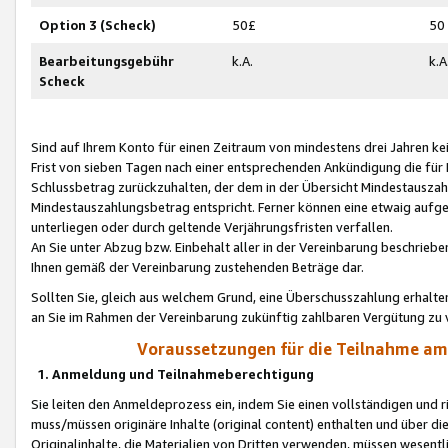
Option 3 (Scheck)
50£
50
Bearbeitungsgebühr
k.A.
k.A
Scheck
Sind auf Ihrem Konto für einen Zeitraum von mindestens drei Jahren kein
Frist von sieben Tagen nach einer entsprechenden Ankündigung die für
Schlussbetrag zurückzuhalten, der dem in der Übersicht Mindestausz
Mindestauszahlungsbetrag entspricht. Ferner können eine etwaig aufg
unterliegen oder durch geltende Verjährungsfristen verfallen.
An Sie unter Abzug bzw. Einbehalt aller in der Vereinbarung beschrieb
Ihnen gemäß der Vereinbarung zustehenden Beträge dar.
Sollten Sie, gleich aus welchem Grund, eine Überschusszahlung erhalte
an Sie im Rahmen der Vereinbarung zukünftig zahlbaren Vergütung zu 
Voraussetzungen für die Teilnahme a
1. Anmeldung und Teilnahmeberechtigung
Sie leiten den Anmeldeprozess ein, indem Sie einen vollständigen und 
muss/müssen originäre Inhalte (original content) enthalten und über d
Originalinhalte, die Materialien von Dritten verwenden, müssen wese