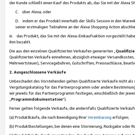
der Kunde schließt einen Kauf des Produkts ab, das Sie mit der Alexa 
C. über Alexa, oder
D. indem er das Produkt innerhalb der Skills Session in den Waren
seiner erstmaligen Teilnahme an der Alexa Shopping Action abschlie
iii. das Produkt, das Sie mit der Alexa-Einkaufsaktion vorgestellt ha
ihm bezahlt.
Die aus den einzelnen Qualifizierten Verkäufen generierten „
Qualifizi
Qualifizierten Verkäufe einnehmen, abzüglich etwaiger Versandkosten
Mehrwertsteuer), Servicegebühren, Gutschriften, Preisnachlässe, Bear
2. Ausgeschlossene Verkäufe
Unbeschadet des Vorstehenden gelten Qualifizierte Verkäufe nicht als
Vergütungskatalog für das Partnerprogramm oder andere Bestimmungen,
wir jeweils für das Partnerprogramm festlegen, einschließlich der jewe
„
Programmdokumentation
“).
Ferner gelten folgende Verkäufe, die andernfalls Qualifizierte Verkä
(a) Produktkäufe, die nach Beendigung Ihrer
Vereinbarung
erfolgen;
(b) Produktbestellungen, bei denen eine Stornierung, Rückgabe oder R