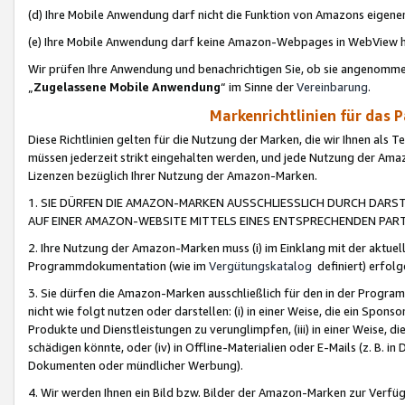
(d) Ihre Mobile Anwendung darf nicht die Funktion von Amazons eige
(e) Ihre Mobile Anwendung darf keine Amazon-Webpages in WebView 
Wir prüfen Ihre Anwendung und benachrichtigen Sie, ob sie angenomm
„
Zugelassene Mobile Anwendung
“ im Sinne der
Vereinbarung
.
Markenrichtlinien für das 
Diese Richtlinien gelten für die Nutzung der Marken, die wir Ihnen als 
müssen jederzeit strikt eingehalten werden, und jede Nutzung der Ama
Lizenzen bezüglich Ihrer Nutzung der Amazon-Marken.
1. SIE DÜRFEN DIE AMAZON-MARKEN AUSSCHLIESSLICH DURCH DARS
AUF EINER AMAZON-WEBSITE MITTELS EINES ENTSPRECHENDEN PART
2. Ihre Nutzung der Amazon-Marken muss (i) im Einklang mit der aktuells
Programmdokumentation (wie im
Vergütungskatalog
definiert) erfolg
3. Sie dürfen die Amazon-Marken ausschließlich für den in der Progr
nicht wie folgt nutzen oder darstellen: (i) in einer Weise, die ein Spo
Produkte und Dienstleistungen zu verunglimpfen, (iii) in einer Weise
schädigen könnte, oder (iv) in Offline-Materialien oder E-Mails (z. B.
Dokumenten oder mündlicher Werbung).
4. Wir werden Ihnen ein Bild bzw. Bilder der Amazon-Marken zur Verfüg