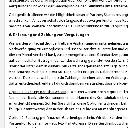
(beispielsweise durch Manipulation oder Kombination von Attributions-
Vergütungen und/oder der Beendigung deiner Teilnahme am Partnerp
Gelegentlich können wir die Möglichkeit unserer Partner, Standardv
einschränken. Amazon behält sich (ungeachtet etwaiger Fristen) das Re
modifizieren. Weitere Informationen zu Einschränkungen für Vergütung
6. Erfassung und Zahlung von Vergütungen
Wir werden wirtschaftlich vertretbare Anstrengungen unternehmen, um 
Nachverfolgung zu ermöglichen und unsere Berichte zu erstellen und di
diesem Monat verdient hast, zusammengefasst sind. Standardvergütung
auf den nächsten Betrag in der Landeswährung gerundet werden (z. B. C
über oder unter dem in deiner Preiskarte angegebenen Satz liegt. Wir
eine Amazon-Webseite etwa 60 Tage nach Ende jedes Kalendermonats, i
wurden. Du kannst wählen, ob du Zahlungen in einer anderen Währung
dafür entscheidest, erklärst du dich damit einverstanden, dass die K
Option 1: Zahlung per Überweisung.
Wir überweisen Ihre Vergütung dir
Namen der Bank, die Kontonummer, den Namen des Kontoinhabers bzw. a
erforderlich) nennen. Sollten Sie sich für diese Option entscheiden, be
fällige Gesamtbetrag den in der
Übersicht Mindestauszahlungsbet
Option 2: Zahlung per Amazon-Geschenkgutschein.
Wir übersenden Ihne
Partnerkonto genannte Haupt-E-Mail-Adresse. Diese Geschenkgutschei