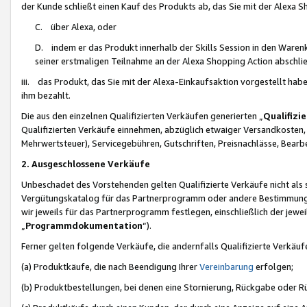
der Kunde schließt einen Kauf des Produkts ab, das Sie mit der Alexa 
C. über Alexa, oder
D. indem er das Produkt innerhalb der Skills Session in den Waren
seiner erstmaligen Teilnahme an der Alexa Shopping Action abschlie
iii. das Produkt, das Sie mit der Alexa-Einkaufsaktion vorgestellt ha
ihm bezahlt.
Die aus den einzelnen Qualifizierten Verkäufen generierten „
Qualifizi
Qualifizierten Verkäufe einnehmen, abzüglich etwaiger Versandkosten
Mehrwertsteuer), Servicegebühren, Gutschriften, Preisnachlässe, Bear
2. Ausgeschlossene Verkäufe
Unbeschadet des Vorstehenden gelten Qualifizierte Verkäufe nicht als
Vergütungskatalog für das Partnerprogramm oder andere Bestimmungen,
wir jeweils für das Partnerprogramm festlegen, einschließlich der jewe
„
Programmdokumentation
“).
Ferner gelten folgende Verkäufe, die andernfalls Qualifizierte Verkä
(a) Produktkäufe, die nach Beendigung Ihrer
Vereinbarung
erfolgen;
(b) Produktbestellungen, bei denen eine Stornierung, Rückgabe oder R