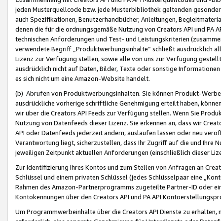
jeden Musterquellcode bzw. jede Musterbibliothek geltenden gesonder
auch Spezifikationen, Benutzerhandbücher, Anleitungen, Begleitmaterial
denen die für die ordnungsgemäße Nutzung von Creators API und PA A
technischen Anforderungen und Test- und Leistungskriterien (zusammen
verwendete Begriff „Produktwerbungsinhalte“ schließt ausdrücklich al
Lizenz zur Verfügung stellen, sowie alle von uns zur Verfügung gestel
ausdrücklich nicht auf Daten, Bilder, Texte oder sonstige Informatione
es sich nicht um eine Amazon-Website handelt.
(b) Abrufen von Produktwerbungsinhalten. Sie können Produkt-Werbein
ausdrückliche vorherige schriftliche Genehmigung erteilt haben, könn
wir über die Creators API Feeds zur Verfügung stellen. Wenn Sie Produk
Nutzung von Datenfeeds dieser Lizenz. Sie erkennen an, dass wir Creat
API oder Datenfeeds jederzeit ändern, auslaufen lassen oder neu veröffe
Verantwortung liegt, sicherzustellen, dass Ihr Zugriff auf die und Ihr
jeweiligen Zeitpunkt aktuellen Anforderungen (einschließlich dieser Liz
Zur Identifizierung Ihres Kontos und zum Stellen von Anfragen an Crea
Schlüssel und einem privaten Schlüssel (jedes Schlüsselpaar eine „Kon
Rahmen des Amazon-Partnerprogramms zugeteilte Partner-ID oder ein
Kontokennungen über den Creators API und PA API Kontoerstellungspro
Um Programmwerbeinhalte über die Creators API Dienste zu erhalten, m