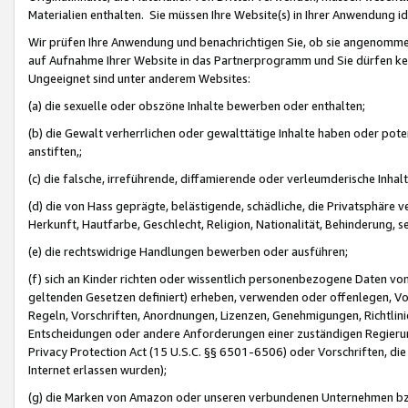
Materialien enthalten. Sie müssen Ihre Website(s) in Ihrer Anwendung ide
Wir prüfen Ihre Anwendung und benachrichtigen Sie, ob sie angenommen
auf Aufnahme Ihrer Website in das Partnerprogramm und Sie dürfen kei
Ungeeignet sind unter anderem Websites:
(a) die sexuelle oder obszöne Inhalte bewerben oder enthalten;
(b) die Gewalt verherrlichen oder gewalttätige Inhalte haben oder pot
anstiften,;
(c) die falsche, irreführende, diffamierende oder verleumderische Inha
(d) die von Hass geprägte, belästigende, schädliche, die Privatsphäre v
Herkunft, Hautfarbe, Geschlecht, Religion, Nationalität, Behinderung, 
(e) die rechtswidrige Handlungen bewerben oder ausführen;
(f) sich an Kinder richten oder wissentlich personenbezogene Daten vo
geltenden Gesetzen definiert) erheben, verwenden oder offenlegen, Vo
Regeln, Vorschriften, Anordnungen, Lizenzen, Genehmigungen, Richtlini
Entscheidungen oder andere Anforderungen einer zuständigen Regierung
Privacy Protection Act (15 U.S.C. §§ 6501-6506) oder Vorschriften, di
Internet erlassen wurden);
(g) die Marken von Amazon oder unseren verbundenen Unternehmen b