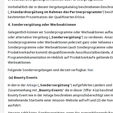
Vorbehaltlich der in diesem Vergütungskatalog beschriebenen Einschr
(„
Standardvergütung im Rahmen des Partnerprogramms
“) besc
bestimmten Prozentsatzes der Qualifizierten Erlöse.
4. Sondervergütung oder Werbeaktionen
Gelegentlich können wir Sonderprogramme oder Werbeaktionen auflegen,
oder alternative Vergütung („
Sondervergütung
”) zu verdienen. Amazo
Sonderprogramme oder Werbeaktionen jederzeit ganz oder teilweise einz
Sonderprogramme oder Werbeaktionen (auch Sonderprogramme oder We
Produktverkäufen kommt) disqualifizierende Ausschlusstatbestände, di
Programmdokumentation im Hinblick auf Produktverkäufe geltende E
Werbeaktionen.
Folgende Sondervergütungen sind derzeit verfügbar:
hier
.
(a) Bounty Events
In den in der
Anlage
(„
Sondervergütung
“) aufgeführten Ländern sind
Zusammenhang mit „
Bounty Events
“ die in dieser Ziffer 4 (a) besch
Bounty Event wie in der Anlage beschrieben anspruchsberechtigt sein mu
teilnehmende Startseite einer Amazon-Website aufruft und (2) der Kun
ausführt.
Amazon zahlt keine Sondervergütung, wenn das zugrundeliegende Boun