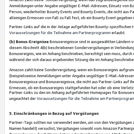
Anmeldungen unter Angabe ungültiger E-Mail-Adressen, Einsatz von Bot
Person, wiederholter Bounty Events und Bounty Events, die nicht aus Par
alleinigen Ermessen von Fall zu Fall fest, ob ein Bounty Event gegeben 
Partner-Links auf die in der Anlage aufgeführten Bounty-spezifisch
Voraussetzungen für die Teilnahme am Partnerprogramm
erlaubt.
(b) Bonus-Ereignisse
Bonusereignisse sind in ausgewählten Ländern v
diesem Abschnitt 4(b) beschriebenen Sondervergütungen in Verbindung
Bonusereignis, wie im Anhang beschrieben, berechtigt sein muss, durch 
während der sich daraus ergebenden Sitzung die im Anhang beschriebe
Amazon zahlt keine Sondervergütung, wenn ein Bonusereignis aufgrund 
(beispielsweise Anmeldungen unter Angabe ungültiger E-Mail-Adressen
Bonusereignisse und Bonusereignisse, die nicht aus Partner-Links auf I
Ermessen, ob ein Bonusereignis stattgefunden hat oder ob eine Verletz
Partner-Links zu den im Anhang aufgeführten Homepages für Bonuserei
ungeachtet der
Voraussetzungen für die Teilnahme am Partnerprogr
5. Einschränkungen in Bezug auf Vergütungen
Partner-Tags sollten nur verwendet werden, um von den Vergütungen zu pr
Namen handelt) versuchst, Vergütungen sowohl vom Amazon Partnerp