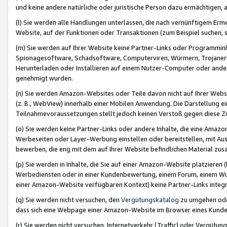
und keine andere natürliche oder juristische Person dazu ermächtigen, a
(l) Sie werden alle Handlungen unterlassen, die nach vernünftigem Erme
Website, auf der Funktionen oder Transaktionen (zum Beispiel suchen, s
(m) Sie werden auf Ihrer Website keine Partner-Links oder Programmin
Spionagesoftware, Schadsoftware, Computerviren, Würmern, Trojaner
Herunterladen oder Installieren auf einem Nutzer-Computer oder ande
genehmigt wurden.
(n) Sie werden Amazon-Websites oder Teile davon nicht auf Ihrer Websi
(z. B., WebView) innerhalb einer Mobilen Anwendung. Die Darstellung ein
Teilnahmevoraussetzungen stellt jedoch keinen Verstoß gegen diese Zif
(o) Sie werden keine Partner-Links oder andere Inhalte, die eine Am
Werbeseiten oder Layer-Werbung einstellen oder bereitstellen, mit Au
bewerben, die eng mit dem auf Ihrer Website befindlichen Material z
(p) Sie werden in Inhalte, die Sie auf einer Amazon-Website platzier
Werbediensten oder in einer Kundenbewertung, einem Forum, einem Wun
einer Amazon-Website verfügbaren Kontext) keine Partner-Links integr
(q) Sie werden nicht versuchen, den
Vergütungskatalog
zu umgehen oder
dass sich eine Webpage einer Amazon-Website im Browser eines Kunden 
(r) Sie werden nicht versuchen, Internetverkehr (Traffic) oder Vergü