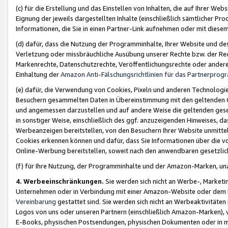
(c) für die Erstellung und das Einstellen von Inhalten, die auf Ihrer We
Eignung der jeweils dargestellten Inhalte (einschließlich sämtlicher 
Informationen, die Sie in einen Partner-Link aufnehmen oder mit diese
(d) dafür, dass die Nutzung der Programminhalte, Ihrer Website und des 
Verletzung oder missbräuchliche Ausübung unserer Rechte bzw. der Recht
Markenrechte, Datenschutzrechte, Veröffentlichungsrechte oder anderer
Einhaltung der
Amazon Anti-Fälschungsrichtlinien für das Partnerpro
(e) dafür, die Verwendung von Cookies, Pixeln und anderen Technologien
Besuchern gesammelten Daten in Übereinstimmung mit den geltenden Ge
und angemessen darzustellen und auf andere Weise die geltenden geset
in sonstiger Weise, einschließlich des ggf. anzuzeigenden Hinweises, d
Werbeanzeigen bereitstellen, von den Besuchern Ihrer Website unmitte
Cookies erkennen können und dafür, dass Sie Informationen über die v
Online-Werbung bereitstellen, soweit nach den anwendbaren gesetzlic
(f) für Ihre Nutzung, der Programminhalte und der Amazon-Marken, u
4. Werbeeinschränkungen.
Sie werden sich nicht an Werbe-, Market
Unternehmen oder in Verbindung mit einer Amazon-Website oder dem Pa
Vereinbarung
gestattet sind. Sie werden sich nicht an Werbeaktivitäten
Logos von uns oder unseren Partnern (einschließlich Amazon-Marken), 
E-Books, physischen Postsendungen, physischen Dokumenten oder in 