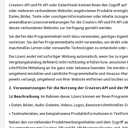
Creators API und PA API oder Datenfeeds können Ihnen den Zugriff auf D
oder mehreren verbundenen Websites angebotenen Produkte ermögliche
Daten, Bilder, Texte oder sonstigen Informationen oder Inhalte zuzugre
anwendbaren Lizenzvereinbarungen für die Creators API und PA API od
diesen verbundenen Websites zur Verfügung gestellt werden.
Sie dürfen den Programminhalt nicht dazu verwenden, geistiges Eigent
verletzen. Sie dürfen Programminhalte nicht verwenden, um direkt ode
maschinelles Lernen oder verwandte Technologien zu entwickeln oder zu
Die Lizenz endet mit sofortiger Wirkung automatisch, wenn Sie zu irg
Vergütungskatalog definiert) nicht rechtzeitig erfüllen bzw. ansonsten
schriftliche Mitteilung an Sie ganz oder teilweise beenden. Sie werden
umgehend einstellen und sämtliche Programminhalte und Amazon-Marke
jeweils verlangt, umgehend von Ihrer Website entfernen und löschen od
2. Voraussetzungen für die Nutzung der Creators API und der P
(a)
Beschreibung
. Im Rahmen dieser Lizenz können wir Ihnen Programmi
• Daten, Bilder, Audio-Dateien, Videos, Logos, Benutzerschnittstellen-
• Textmaterialien, wie beispielsweise Produktinformationen in Textfor
Neben den vorstehenden Produktwerbungsinhalten und dem Zugriff auf 
Zusammenhang mit Creators API und PA API Musterquellcodes und -bibli