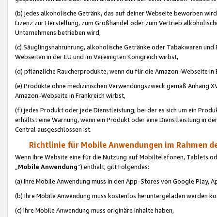
(b) jedes alkoholische Getränk, das auf deiner Webseite beworben wird
Lizenz zur Herstellung, zum Großhandel oder zum Vertrieb alkoholisch
Unternehmens betrieben wird,
(c) Säuglingsnahruhrung, alkoholische Getränke oder Tabakwaren und E
Webseiten in der EU und im Vereinigten Königreich wirbst,
(d) pflanzliche Raucherprodukte, wenn du für die Amazon-Webseite in B
(e) Produkte ohne medizinischen Verwendungszweck gemäß Anhang XVI 
Amazon-Webseite in Frankreich wirbst,
(f) jedes Produkt oder jede Dienstleistung, bei der es sich um ein Prod
erhältst eine Warnung, wenn ein Produkt oder eine Dienstleistung in de
Central ausgeschlossen ist.
Richtlinie für Mobile Anwendungen im Rahmen de
Wenn Ihre Website eine für die Nutzung auf Mobiltelefonen, Tablets 
„
Mobile Anwendung
“) enthält, gilt Folgendes:
(a) Ihre Mobile Anwendung muss in den App-Stores von Google Play, A
(b) Ihre Mobile Anwendung muss kostenlos heruntergeladen werden könn
(c) Ihre Mobile Anwendung muss originäre Inhalte haben,