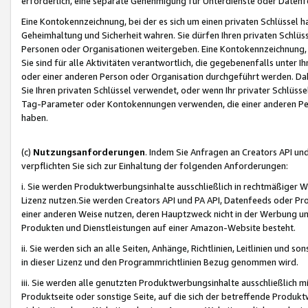
erforderlich, eine separate Genehmigung für Unterdienste oder Datenf
Eine Kontokennzeichnung, bei der es sich um einen privaten Schlüssel h
Geheimhaltung und Sicherheit wahren. Sie dürfen Ihren privaten Schlüss
Personen oder Organisationen weitergeben. Eine Kontokennzeichnung, die 
Sie sind für alle Aktivitäten verantwortlich, die gegebenenfalls unter
oder einer anderen Person oder Organisation durchgeführt werden. Dahe
Sie Ihren privaten Schlüssel verwendet, oder wenn Ihr privater Schlüss
Tag-Parameter oder Kontokennungen verwenden, die einer anderen Pers
haben.
(c)
Nutzungsanforderungen
. Indem Sie Anfragen an Creators API un
verpflichten Sie sich zur Einhaltung der folgenden Anforderungen:
i. Sie werden Produktwerbungsinhalte ausschließlich in rechtmäßiger W
Lizenz nutzen.Sie werden Creators API und PA API, Datenfeeds oder P
einer anderen Weise nutzen, deren Hauptzweck nicht in der Werbung u
Produkten und Dienstleistungen auf einer Amazon-Website besteht.
ii. Sie werden sich an alle Seiten, Anhänge, Richtlinien, Leitlinien und s
in dieser Lizenz und den Programmrichtlinien Bezug genommen wird.
iii. Sie werden alle genutzten Produktwerbungsinhalte ausschließlich m
Produktseite oder sonstige Seite, auf die sich der betreffende Produ