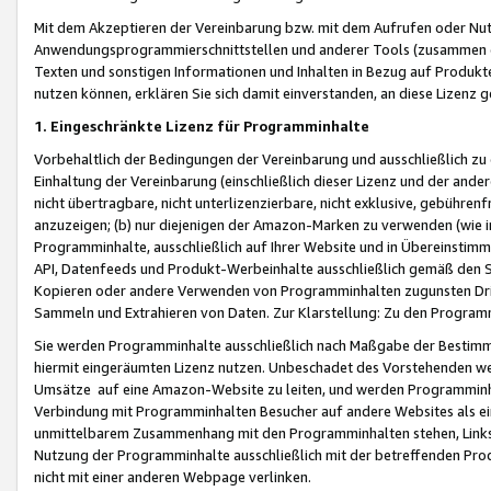
Mit dem Akzeptieren der Vereinbarung bzw. mit dem Aufrufen oder Nutz
Anwendungsprogrammierschnittstellen und anderer Tools (zusammen die
Texten und sonstigen Informationen und Inhalten in Bezug auf Produkte
nutzen können, erklären Sie sich damit einverstanden, an diese Lizenz 
1. Eingeschränkte Lizenz für Programminhalte
Vorbehaltlich der Bedingungen der Vereinbarung und ausschließlich z
Einhaltung der Vereinbarung (einschließlich dieser Lizenz und der ande
nicht übertragbare, nicht unterlizenzierbare, nicht exklusive, gebühren
anzuzeigen; (b) nur diejenigen der Amazon-Marken zu verwenden (wie in 
Programminhalte, ausschließlich auf Ihrer Website und in Übereinstimmu
API, Datenfeeds und Produkt-Werbeinhalte ausschließlich gemäß den Spe
Kopieren oder andere Verwenden von Programminhalten zugunsten Dri
Sammeln und Extrahieren von Daten. Zur Klarstellung: Zu den Program
Sie werden Programminhalte ausschließlich nach Maßgabe der Besti
hiermit eingeräumten Lizenz nutzen. Unbeschadet des Vorstehenden we
Umsätze auf eine Amazon-Website zu leiten, und werden Programminhal
Verbindung mit Programminhalten Besucher auf andere Websites als ein
unmittelbarem Zusammenhang mit den Programminhalten stehen, Links z
Nutzung der Programminhalte ausschließlich mit der betreffenden Pr
nicht mit einer anderen Webpage verlinken.