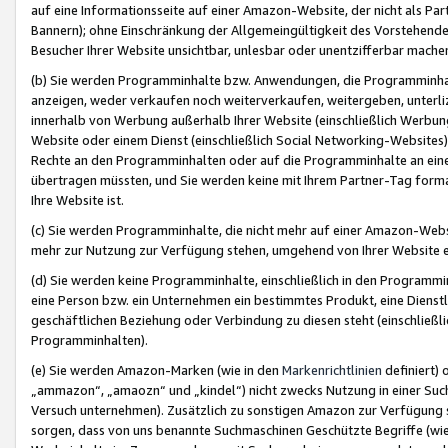
auf eine Informationsseite auf einer Amazon-Website, der nicht als Part
Bannern); ohne Einschränkung der Allgemeingültigkeit des Vorstehende
Besucher Ihrer Website unsichtbar, unlesbar oder unentzifferbar mache
(b) Sie werden Programminhalte bzw. Anwendungen, die Programminhalt
anzeigen, weder verkaufen noch weiterverkaufen, weitergeben, unterli
innerhalb von Werbung außerhalb Ihrer Website (einschließlich Werbun
Website oder einem Dienst (einschließlich Social Networking-Website
Rechte an den Programminhalten oder auf die Programminhalte an eine a
übertragen müssten, und Sie werden keine mit Ihrem Partner-Tag formati
Ihre Website ist.
(c) Sie werden Programminhalte, die nicht mehr auf einer Amazon-Websit
mehr zur Nutzung zur Verfügung stehen, umgehend von Ihrer Website e
(d) Sie werden keine Programminhalte, einschließlich in den Programmin
eine Person bzw. ein Unternehmen ein bestimmtes Produkt, eine Dienstle
geschäftlichen Beziehung oder Verbindung zu diesen steht (einschließli
Programminhalten).
(e) Sie werden Amazon-Marken (wie in den
Markenrichtlinien
definiert) 
„ammazon“, „amaozn“ und „kindel“) nicht zwecks Nutzung in einer Suc
Versuch unternehmen). Zusätzlich zu sonstigen Amazon zur Verfügung 
sorgen, dass von uns benannte Suchmaschinen Geschützte Begriffe (wie 