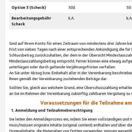
Option 3 (Scheck)
50£
50
Bearbeitungsgebühr
k.A.
k.A
Scheck
Sind auf Ihrem Konto für einen Zeitraum von mindestens drei Jahren kein
Frist von sieben Tagen nach einer entsprechenden Ankündigung die für
Schlussbetrag zurückzuhalten, der dem in der Übersicht Mindestausz
Mindestauszahlungsbetrag entspricht. Ferner können eine etwaig aufg
unterliegen oder durch geltende Verjährungsfristen verfallen.
An Sie unter Abzug bzw. Einbehalt aller in der Vereinbarung beschrieb
Ihnen gemäß der Vereinbarung zustehenden Beträge dar.
Sollten Sie, gleich aus welchem Grund, eine Überschusszahlung erhalte
an Sie im Rahmen der Vereinbarung zukünftig zahlbaren Vergütung zu 
Voraussetzungen für die Teilnahme a
1. Anmeldung und Teilnahmeberechtigung
Sie leiten den Anmeldeprozess ein, indem Sie einen vollständigen und 
muss/müssen originäre Inhalte (original content) enthalten und über d
Originalinhalte, die Materialien von Dritten verwenden, müssen wese