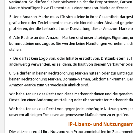
verändern. So dürfen Sie beispielsweise nicht die Proportionen, Farb
Marke hinzufügen bzw. Elemente aus einer Amazon-Marke entfernen.
5. Jede Amazon-Marke muss für sich alleine in ihrer Gesamtheit darge
grafischen oder Textelementen muss ein hinreichender Abstand gegebe
platzieren, der die Lesbarkeit oder Darstellung dieser Amazon-Marke b
6. Alle Rechte an den Amazon-Marken sind unser alleiniges Eigentum, 
kommt alleine uns zugute. Sie werden keine Handlungen vornehmen, 
stehen.
7. Du darfst kein Logo von, oder Inhalte erstellt von,
Drittanbietern au
anderweitig verwenden, es sei denn, du hast von diesem Verkäufer oder
8. Sie dürfen in keiner Rechtsordnung Marken nutzen oder zur Eintragu
keiner Rechtsordnung Marken, Domain-Namen, Subdomain-Namen, Benu
Amazon-Marke zum Verwechseln ähnlich sind.
Wir behalten uns das Recht vor, diese Markenrichtlinien und die gene
Einstellen einer Änderungsmitteilung oder überarbeiteter Markenricht
Wir behalten uns das Recht vor, gegen jede unbefugte Nutzung bzw. jede 
unserem alleinigen Ermessen angemessene Maßnahmen zu ergreifen.
IP-Lizenz- und Nutzungsan
Diese Lizenz regelt Ihre Nutzung von Programminhalten im Zusammen