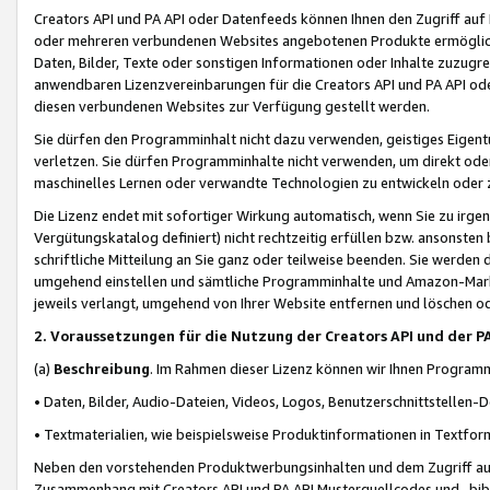
Creators API und PA API oder Datenfeeds können Ihnen den Zugriff auf D
oder mehreren verbundenen Websites angebotenen Produkte ermögliche
Daten, Bilder, Texte oder sonstigen Informationen oder Inhalte zuzugre
anwendbaren Lizenzvereinbarungen für die Creators API und PA API od
diesen verbundenen Websites zur Verfügung gestellt werden.
Sie dürfen den Programminhalt nicht dazu verwenden, geistiges Eigent
verletzen. Sie dürfen Programminhalte nicht verwenden, um direkt ode
maschinelles Lernen oder verwandte Technologien zu entwickeln oder zu
Die Lizenz endet mit sofortiger Wirkung automatisch, wenn Sie zu irg
Vergütungskatalog definiert) nicht rechtzeitig erfüllen bzw. ansonsten
schriftliche Mitteilung an Sie ganz oder teilweise beenden. Sie werden
umgehend einstellen und sämtliche Programminhalte und Amazon-Marke
jeweils verlangt, umgehend von Ihrer Website entfernen und löschen od
2. Voraussetzungen für die Nutzung der Creators API und der P
(a)
Beschreibung
. Im Rahmen dieser Lizenz können wir Ihnen Programmi
• Daten, Bilder, Audio-Dateien, Videos, Logos, Benutzerschnittstellen-
• Textmaterialien, wie beispielsweise Produktinformationen in Textfor
Neben den vorstehenden Produktwerbungsinhalten und dem Zugriff auf 
Zusammenhang mit Creators API und PA API Musterquellcodes und -bibli