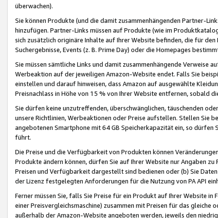
überwachen).
Sie können Produkte (und die damit zusammenhängenden Partner-Links)
hinzufügen. Partner-Links müssen auf Produkte (wie im Produktkatalog de
sich zusätzlich originäre Inhalte auf Ihrer Website befinden, die für 
Suchergebnisse, Events (z. B. Prime Day) oder die Homepages bestimmte
Sie müssen sämtliche Links und damit zusammenhängende Verweise auf z
Werbeaktion auf der jeweiligen Amazon-Website endet. Falls Sie beisp
einstellen und darauf hinweisen, dass Amazon auf ausgewählte Kleidun
Preisnachlass in Höhe von 15 % von Ihrer Website entfernen, sobald di
Sie dürfen keine unzutreffenden, überschwänglichen, täuschenden od
unsere Richtlinien, Werbeaktionen oder Preise aufstellen. Stellen Sie 
angebotenen Smartphone mit 64 GB Speicherkapazität ein, so dürfen S
führt.
Die Preise und die Verfügbarkeit von Produkten können Veränderungen 
Produkte ändern können, dürfen Sie auf Ihrer Website nur Angaben zu P
Preisen und Verfügbarkeit dargestellt sind bedienen oder (b) Sie Daten
der Lizenz festgelegten Anforderungen für die Nutzung von PA API einh
Ferner müssen Sie, falls Sie Preise für ein Produkt auf Ihrer Website in 
einer Preisvergleichsmaschine) zusammen mit Preisen für das gleiche o
außerhalb der Amazon-Website angeboten werden, jeweils den niedrigst