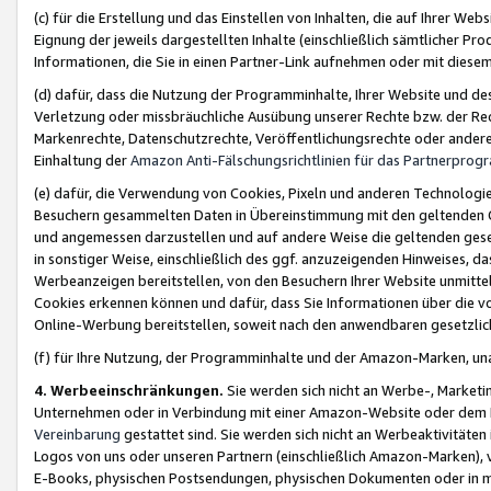
(c) für die Erstellung und das Einstellen von Inhalten, die auf Ihrer We
Eignung der jeweils dargestellten Inhalte (einschließlich sämtlicher 
Informationen, die Sie in einen Partner-Link aufnehmen oder mit diese
(d) dafür, dass die Nutzung der Programminhalte, Ihrer Website und des 
Verletzung oder missbräuchliche Ausübung unserer Rechte bzw. der Recht
Markenrechte, Datenschutzrechte, Veröffentlichungsrechte oder anderer
Einhaltung der
Amazon Anti-Fälschungsrichtlinien für das Partnerpro
(e) dafür, die Verwendung von Cookies, Pixeln und anderen Technologien
Besuchern gesammelten Daten in Übereinstimmung mit den geltenden Ge
und angemessen darzustellen und auf andere Weise die geltenden geset
in sonstiger Weise, einschließlich des ggf. anzuzeigenden Hinweises, d
Werbeanzeigen bereitstellen, von den Besuchern Ihrer Website unmitte
Cookies erkennen können und dafür, dass Sie Informationen über die v
Online-Werbung bereitstellen, soweit nach den anwendbaren gesetzlic
(f) für Ihre Nutzung, der Programminhalte und der Amazon-Marken, u
4. Werbeeinschränkungen.
Sie werden sich nicht an Werbe-, Market
Unternehmen oder in Verbindung mit einer Amazon-Website oder dem Pa
Vereinbarung
gestattet sind. Sie werden sich nicht an Werbeaktivitäten
Logos von uns oder unseren Partnern (einschließlich Amazon-Marken), 
E-Books, physischen Postsendungen, physischen Dokumenten oder in 