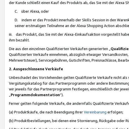
der Kunde schließt einen Kauf des Produkts ab, das Sie mit der Alexa 
C. über Alexa, oder
D. indem er das Produkt innerhalb der Skills Session in den Waren
seiner erstmaligen Teilnahme an der Alexa Shopping Action abschlie
iii. das Produkt, das Sie mit der Alexa-Einkaufsaktion vorgestellt ha
ihm bezahlt.
Die aus den einzelnen Qualifizierten Verkäufen generierten „
Qualifizi
Qualifizierten Verkäufe einnehmen, abzüglich etwaiger Versandkosten
Mehrwertsteuer), Servicegebühren, Gutschriften, Preisnachlässe, Bear
2. Ausgeschlossene Verkäufe
Unbeschadet des Vorstehenden gelten Qualifizierte Verkäufe nicht als
Vergütungskatalog für das Partnerprogramm oder andere Bestimmungen,
wir jeweils für das Partnerprogramm festlegen, einschließlich der jewe
„
Programmdokumentation
“).
Ferner gelten folgende Verkäufe, die andernfalls Qualifizierte Verkä
(a) Produktkäufe, die nach Beendigung Ihrer
Vereinbarung
erfolgen;
(b) Produktbestellungen, bei denen eine Stornierung, Rückgabe oder R