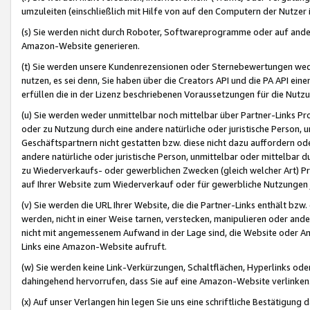
umzuleiten (einschließlich mit Hilfe von auf den Computern der Nutzer i
(s) Sie werden nicht durch Roboter, Softwareprogramme oder auf andere
Amazon-Website generieren.
(t) Sie werden unsere Kundenrezensionen oder Sternebewertungen wed
nutzen, es sei denn, Sie haben über die Creators API und die PA API e
erfüllen die in der Lizenz beschriebenen Voraussetzungen für die Nutzu
(u) Sie werden weder unmittelbar noch mittelbar über Partner-Links P
oder zu Nutzung durch eine andere natürliche oder juristische Person,
Geschäftspartnern nicht gestatten bzw. diese nicht dazu auffordern od
andere natürliche oder juristische Person, unmittelbar oder mittelbar
zu Wiederverkaufs- oder gewerblichen Zwecken (gleich welcher Art) 
auf Ihrer Website zum Wiederverkauf oder für gewerbliche Nutzungen 
(v) Sie werden die URL Ihrer Website, die die Partner-Links enthält b
werden, nicht in einer Weise tarnen, verstecken, manipulieren oder and
nicht mit angemessenem Aufwand in der Lage sind, die Website oder A
Links eine Amazon-Website aufruft.
(w) Sie werden keine Link-Verkürzungen, Schaltflächen, Hyperlinks ode
dahingehend hervorrufen, dass Sie auf eine Amazon-Website verlinken
(x) Auf unser Verlangen hin legen Sie uns eine schriftliche Bestätigung