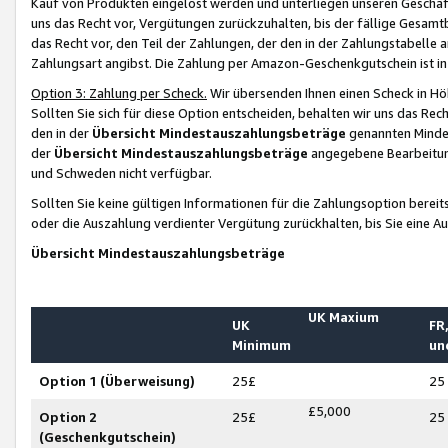
Kauf von Produkten eingelöst werden und unterliegen unseren Geschäf
uns das Recht vor, Vergütungen zurückzuhalten, bis der fällige Gesamt
das Recht vor, den Teil der Zahlungen, der den in der Zahlungstabelle 
Zahlungsart angibst. Die Zahlung per Amazon-Geschenkgutschein ist in
Option 3: Zahlung per Scheck.
Wir übersenden Ihnen einen Scheck in Höh
Sollten Sie sich für diese Option entscheiden, behalten wir uns das Rec
den in der
Übersicht Mindestauszahlungsbeträge
genannten Mindest
der
Übersicht Mindestauszahlungsbeträge
angegebene Bearbeitung
und Schweden nicht verfügbar.
Sollten Sie keine gültigen Informationen für die Zahlungsoption bereit
oder die Auszahlung verdienter Vergütung zurückhalten, bis Sie eine A
Übersicht Mindestauszahlungsbeträge
UK Maxium
UK
FR,
Minimum
un
Option 1 (Überweisung)
25£
25
£5,000
Option 2
25£
25
(Geschenkgutschein)