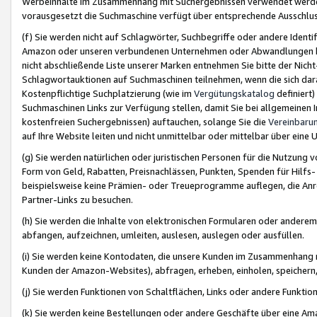
Werbeinhalte im Zusammenhang mit Suchergebnissen verwendet werden,
vorausgesetzt die Suchmaschine verfügt über entsprechende Ausschlu
(f) Sie werden nicht auf Schlagwörter, Suchbegriffe oder andere Ident
Amazon oder unseren verbundenen Unternehmen oder Abwandlungen bzw
nicht abschließende Liste unserer Marken entnehmen Sie bitte der Nich
Schlagwortauktionen auf Suchmaschinen teilnehmen, wenn die sich da
Kostenpflichtige Suchplatzierung (wie im
Vergütungskatalog
definiert
Suchmaschinen Links zur Verfügung stellen, damit Sie bei allgemeinen I
kostenfreien Suchergebnissen) auftauchen, solange Sie die
Vereinbaru
auf Ihre Website leiten und nicht unmittelbar oder mittelbar über eine
(g) Sie werden natürlichen oder juristischen Personen für die Nutzung 
Form von Geld, Rabatten, Preisnachlässen, Punkten, Spenden für Hilfs
beispielsweise keine Prämien- oder Treueprogramme auflegen, die Anrei
Partner-Links zu besuchen.
(h) Sie werden die Inhalte von elektronischen Formularen oder anderem M
abfangen, aufzeichnen, umleiten, auslesen, auslegen oder ausfüllen.
(i) Sie werden keine Kontodaten, die unsere Kunden im Zusammenhang 
Kunden der Amazon-Websites), abfragen, erheben, einholen, speichern,
(j) Sie werden Funktionen von Schaltflächen, Links oder andere Funkti
(k) Sie werden keine Bestellungen oder andere Geschäfte über eine Ama