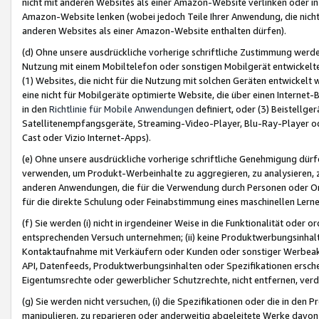
nicht mit anderen Websites als einer Amazon-Website verlinken oder i
Amazon-Website lenken (wobei jedoch Teile Ihrer Anwendung, die nich
anderen Websites als einer Amazon-Website enthalten dürfen).
(d) Ohne unsere ausdrückliche vorherige schriftliche Zustimmung werd
Nutzung mit einem Mobiltelefon oder sonstigen Mobilgerät entwickelt
(1) Websites, die nicht für die Nutzung mit solchen Geräten entwickelt
eine nicht für Mobilgeräte optimierte Website, die über einen Interne
in den
Richtlinie für Mobile Anwendungen
definiert, oder (3) Beistellge
Satellitenempfangsgeräte, Streaming-Video-Player, Blu-Ray-Player ode
Cast oder Vizio Internet-Apps).
(e) Ohne unsere ausdrückliche vorherige schriftliche Genehmigung dürfe
verwenden, um Produkt-Werbeinhalte zu aggregieren, zu analysieren, 
anderen Anwendungen, die für die Verwendung durch Personen oder Or
für die direkte Schulung oder Feinabstimmung eines maschinellen Lern
(f) Sie werden (i) nicht in irgendeiner Weise in die Funktionalität ode
entsprechenden Versuch unternehmen; (ii) keine Produktwerbungsinha
Kontaktaufnahme mit Verkäufern oder Kunden oder sonstiger Werbeaktiv
API, Datenfeeds, Produktwerbungsinhalten oder Spezifikationen erschei
Eigentumsrechte oder gewerblicher Schutzrechte, nicht entfernen, verd
(g) Sie werden nicht versuchen, (i) die Spezifikationen oder die in de
manipulieren, zu reparieren oder anderweitig abgeleitete Werke davon z