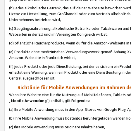
(b) jedes alkoholische Getränk, das auf deiner Webseite beworben wird
Lizenz zur Herstellung, zum Großhandel oder zum Vertrieb alkoholisch
Unternehmens betrieben wird,
(c) Säuglingsnahruhrung, alkoholische Getränke oder Tabakwaren und E
Webseiten in der EU und im Vereinigten Königreich wirbst,
(d) pflanzliche Raucherprodukte, wenn du für die Amazon-Webseite in B
(e) Produkte ohne medizinischen Verwendungszweck gemäß Anhang XVI 
Amazon-Webseite in Frankreich wirbst,
(f) jedes Produkt oder jede Dienstleistung, bei der es sich um ein Prod
erhältst eine Warnung, wenn ein Produkt oder eine Dienstleistung in de
Central ausgeschlossen ist.
Richtlinie für Mobile Anwendungen im Rahmen de
Wenn Ihre Website eine für die Nutzung auf Mobiltelefonen, Tablets 
„
Mobile Anwendung
“) enthält, gilt Folgendes:
(a) Ihre Mobile Anwendung muss in den App-Stores von Google Play, A
(b) Ihre Mobile Anwendung muss kostenlos heruntergeladen werden könn
(c) Ihre Mobile Anwendung muss originäre Inhalte haben,