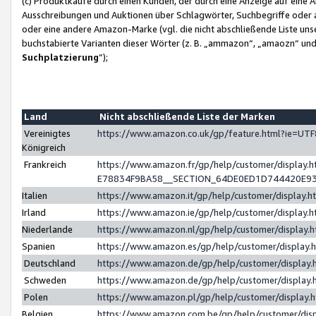
(c) Produktkäufe durch einen Kunden, der durch eine Anzeige auf eine 
Ausschreibungen und Auktionen über Schlagwörter, Suchbegriffe oder 
oder eine andere Amazon-Marke (vgl. die nicht abschließende Liste un
buchstabierte Varianten dieser Wörter (z. B. „ammazon“, „amaozn“ und „
Suchplatzierung
”);
Land
Nicht abschließende Liste der Marken
Vereinigtes
https://www.amazon.co.uk/gp/feature.html?ie=U
Königreich
Frankreich
https://www.amazon.fr/gp/help/customer/displa
E78834F9BA58__SECTION_64DE0ED1D744420E9
Italien
https://www.amazon.it/gp/help/customer/display
Irland
https://www.amazon.ie/gp/help/customer/displa
Niederlande
https://www.amazon.nl/gp/help/customer/display
Spanien
https://www.amazon.es/gp/help/customer/display
Deutschland
https://www.amazon.de/gp/help/customer/displa
Schweden
https://www.amazon.de/gp/help/customer/displa
Polen
https://www.amazon.pl/gp/help/customer/display
Belgien
https://www.amazon.com.be/gp/help/customer/d