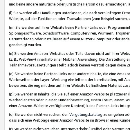
und keine andere natürliche oder juristische Person dazu ermächtigen, a
(l) Sie werden alle Handlungen unterlassen, die nach vernünftigem Erme
Website, auf der Funktionen oder Transaktionen (zum Beispiel suchen, s
(m) Sie werden auf Ihrer Website keine Partner-Links oder Programmin
Spionagesoftware, Schadsoftware, Computerviren, Würmern, Trojaner
Herunterladen oder Installieren auf einem Nutzer-Computer oder ande
genehmigt wurden.
(n) Sie werden Amazon-Websites oder Teile davon nicht auf Ihrer Websi
(z. B., WebView) innerhalb einer Mobilen Anwendung. Die Darstellung ein
Teilnahmevoraussetzungen stellt jedoch keinen Verstoß gegen diese Zif
(o) Sie werden keine Partner-Links oder andere Inhalte, die eine Am
Werbeseiten oder Layer-Werbung einstellen oder bereitstellen, mit Au
bewerben, die eng mit dem auf Ihrer Website befindlichen Material z
(p) Sie werden in Inhalte, die Sie auf einer Amazon-Website platzier
Werbediensten oder in einer Kundenbewertung, einem Forum, einem Wun
einer Amazon-Website verfügbaren Kontext) keine Partner-Links integr
(q) Sie werden nicht versuchen, den
Vergütungskatalog
zu umgehen oder
dass sich eine Webpage einer Amazon-Website im Browser eines Kunden 
(r) Sie werden nicht versuchen, Internetverkehr (Traffic) oder Vergü