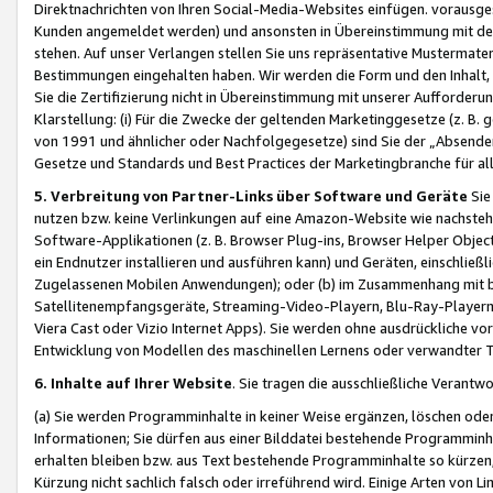
Direktnachrichten von Ihren Social-Media-Websites einfügen. vorausg
Kunden angemeldet werden) und ansonsten in Übereinstimmung mit der
stehen. Auf unser Verlangen stellen Sie uns repräsentative Mustermater
Bestimmungen eingehalten haben. Wir werden die Form und den Inhalt, di
Sie die Zertifizierung nicht in Übereinstimmung mit unserer Aufforderu
Klarstellung: (i) Für die Zwecke der geltenden Marketinggesetze (z. 
von 1991 und ähnlicher oder Nachfolgegesetze) sind Sie der „Absender“ j
Gesetze und Standards und Best Practices der Marketingbranche für 
5. Verbreitung von Partner-Links über Software und Geräte
Sie
nutzen bzw. keine Verlinkungen auf eine Amazon-Website wie nachsteh
Software-Applikationen (z. B. Browser Plug-ins, Browser Helper Objec
ein Endnutzer installieren und ausführen kann) und Geräten, einschlie
Zugelassenen Mobilen Anwendungen); oder (b) im Zusammenhang mit bzw.
Satellitenempfangsgeräte, Streaming-Video-Playern, Blu-Ray-Playern 
Viera Cast oder Vizio Internet Apps). Sie werden ohne ausdrückliche v
Entwicklung von Modellen des maschinellen Lernens oder verwandter 
6. Inhalte auf Ihrer Website
. Sie tragen die ausschließliche Verantwo
(a) Sie werden Programminhalte in keiner Weise ergänzen, löschen oder
Informationen; Sie dürfen aus einer Bilddatei bestehende Programminhal
erhalten bleiben bzw. aus Text bestehende Programminhalte so kürzen, 
Kürzung nicht sachlich falsch oder irreführend wird. Einige Arten von L