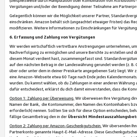
(beispielsweise durch Manipulation oder Kombination von Attributions-
Vergütungen und/oder der Beendigung deiner Teilnahme am Partnerp
Gelegentlich können wir die Möglichkeit unserer Partner, Standardv
einschränken. Amazon behält sich (ungeachtet etwaiger Fristen) das Re
modifizieren. Weitere Informationen zu Einschränkungen für Vergütung
6. Erfassung und Zahlung von Vergütungen
Wir werden wirtschaftlich vertretbare Anstrengungen unternehmen, um 
Nachverfolgung zu ermöglichen und unsere Berichte zu erstellen und di
diesem Monat verdient hast, zusammengefasst sind. Standardvergütung
auf den nächsten Betrag in der Landeswährung gerundet werden (z. B. C
über oder unter dem in deiner Preiskarte angegebenen Satz liegt. Wir
eine Amazon-Webseite etwa 60 Tage nach Ende jedes Kalendermonats, i
wurden. Du kannst wählen, ob du Zahlungen in einer anderen Währung
dafür entscheidest, erklärst du dich damit einverstanden, dass die K
Option 1: Zahlung per Überweisung.
Wir überweisen Ihre Vergütung dir
Namen der Bank, die Kontonummer, den Namen des Kontoinhabers bzw. a
erforderlich) nennen. Sollten Sie sich für diese Option entscheiden, be
fällige Gesamtbetrag den in der
Übersicht Mindestauszahlungsbet
Option 2: Zahlung per Amazon-Geschenkgutschein.
Wir übersenden Ihne
Partnerkonto genannte Haupt-E-Mail-Adresse. Diese Geschenkgutschei