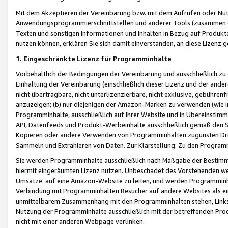
Mit dem Akzeptieren der Vereinbarung bzw. mit dem Aufrufen oder Nutz
Anwendungsprogrammierschnittstellen und anderer Tools (zusammen die
Texten und sonstigen Informationen und Inhalten in Bezug auf Produkte
nutzen können, erklären Sie sich damit einverstanden, an diese Lizenz 
1. Eingeschränkte Lizenz für Programminhalte
Vorbehaltlich der Bedingungen der Vereinbarung und ausschließlich z
Einhaltung der Vereinbarung (einschließlich dieser Lizenz und der ande
nicht übertragbare, nicht unterlizenzierbare, nicht exklusive, gebühren
anzuzeigen; (b) nur diejenigen der Amazon-Marken zu verwenden (wie in 
Programminhalte, ausschließlich auf Ihrer Website und in Übereinstimmu
API, Datenfeeds und Produkt-Werbeinhalte ausschließlich gemäß den Spe
Kopieren oder andere Verwenden von Programminhalten zugunsten Dri
Sammeln und Extrahieren von Daten. Zur Klarstellung: Zu den Program
Sie werden Programminhalte ausschließlich nach Maßgabe der Besti
hiermit eingeräumten Lizenz nutzen. Unbeschadet des Vorstehenden we
Umsätze auf eine Amazon-Website zu leiten, und werden Programminhal
Verbindung mit Programminhalten Besucher auf andere Websites als ein
unmittelbarem Zusammenhang mit den Programminhalten stehen, Links z
Nutzung der Programminhalte ausschließlich mit der betreffenden Pr
nicht mit einer anderen Webpage verlinken.