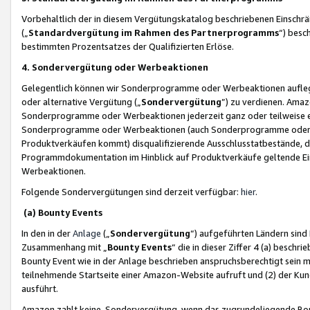
Vorbehaltlich der in diesem Vergütungskatalog beschriebenen Einschr
(„
Standardvergütung im Rahmen des Partnerprogramms
“) besc
bestimmten Prozentsatzes der Qualifizierten Erlöse.
4. Sondervergütung oder Werbeaktionen
Gelegentlich können wir Sonderprogramme oder Werbeaktionen auflegen,
oder alternative Vergütung („
Sondervergütung
”) zu verdienen. Amazo
Sonderprogramme oder Werbeaktionen jederzeit ganz oder teilweise einz
Sonderprogramme oder Werbeaktionen (auch Sonderprogramme oder We
Produktverkäufen kommt) disqualifizierende Ausschlusstatbestände, di
Programmdokumentation im Hinblick auf Produktverkäufe geltende E
Werbeaktionen.
Folgende Sondervergütungen sind derzeit verfügbar:
hier
.
(a) Bounty Events
In den in der
Anlage
(„
Sondervergütung
“) aufgeführten Ländern sind
Zusammenhang mit „
Bounty Events
“ die in dieser Ziffer 4 (a) besch
Bounty Event wie in der Anlage beschrieben anspruchsberechtigt sein mu
teilnehmende Startseite einer Amazon-Website aufruft und (2) der Kun
ausführt.
Amazon zahlt keine Sondervergütung, wenn das zugrundeliegende Boun