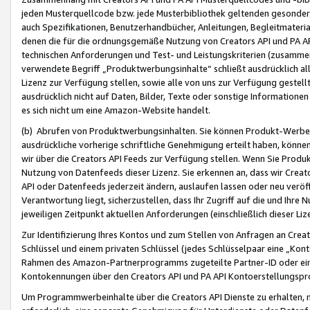
jeden Musterquellcode bzw. jede Musterbibliothek geltenden gesonder
auch Spezifikationen, Benutzerhandbücher, Anleitungen, Begleitmaterial
denen die für die ordnungsgemäße Nutzung von Creators API und PA A
technischen Anforderungen und Test- und Leistungskriterien (zusammen
verwendete Begriff „Produktwerbungsinhalte“ schließt ausdrücklich al
Lizenz zur Verfügung stellen, sowie alle von uns zur Verfügung gestel
ausdrücklich nicht auf Daten, Bilder, Texte oder sonstige Informatione
es sich nicht um eine Amazon-Website handelt.
(b) Abrufen von Produktwerbungsinhalten. Sie können Produkt-Werbein
ausdrückliche vorherige schriftliche Genehmigung erteilt haben, könn
wir über die Creators API Feeds zur Verfügung stellen. Wenn Sie Produk
Nutzung von Datenfeeds dieser Lizenz. Sie erkennen an, dass wir Creat
API oder Datenfeeds jederzeit ändern, auslaufen lassen oder neu veröffe
Verantwortung liegt, sicherzustellen, dass Ihr Zugriff auf die und Ihr
jeweiligen Zeitpunkt aktuellen Anforderungen (einschließlich dieser Liz
Zur Identifizierung Ihres Kontos und zum Stellen von Anfragen an Crea
Schlüssel und einem privaten Schlüssel (jedes Schlüsselpaar eine „Kon
Rahmen des Amazon-Partnerprogramms zugeteilte Partner-ID oder ein
Kontokennungen über den Creators API und PA API Kontoerstellungspro
Um Programmwerbeinhalte über die Creators API Dienste zu erhalten, m