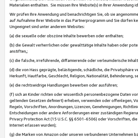
Materialien enthalten. Sie müssen Ihre Website(s) in Ihrer Anwendung ide
Wir prüfen Ihre Anwendung und benachrichtigen Sie, ob sie angenommen
auf Aufnahme Ihrer Website in das Partnerprogramm und Sie dürfen kei
Ungeeignet sind unter anderem Websites:
(a) die sexuelle oder obszöne Inhalte bewerben oder enthalten;
(b) die Gewalt verherrlichen oder gewalttätige Inhalte haben oder pot
anstiften,;
(c) die falsche, irreführende, diffamierende oder verleumderische Inha
(d) die von Hass geprägte, belästigende, schädliche, die Privatsphäre v
Herkunft, Hautfarbe, Geschlecht, Religion, Nationalität, Behinderung, 
(e) die rechtswidrige Handlungen bewerben oder ausführen;
(f) sich an Kinder richten oder wissentlich personenbezogene Daten vo
geltenden Gesetzen definiert) erheben, verwenden oder offenlegen, Vo
Regeln, Vorschriften, Anordnungen, Lizenzen, Genehmigungen, Richtlini
Entscheidungen oder andere Anforderungen einer zuständigen Regierung
Privacy Protection Act (15 U.S.C. §§ 6501-6506) oder Vorschriften, di
Internet erlassen wurden);
(g) die Marken von Amazon oder unseren verbundenen Unternehmen b