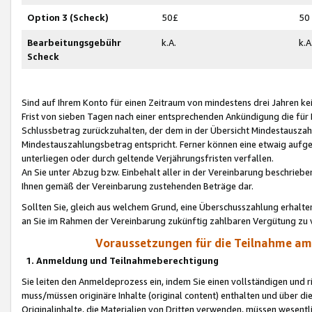
Option 3 (Scheck)
50£
50
Bearbeitungsgebühr
k.A.
k.A
Scheck
Sind auf Ihrem Konto für einen Zeitraum von mindestens drei Jahren kein
Frist von sieben Tagen nach einer entsprechenden Ankündigung die für
Schlussbetrag zurückzuhalten, der dem in der Übersicht Mindestausz
Mindestauszahlungsbetrag entspricht. Ferner können eine etwaig aufg
unterliegen oder durch geltende Verjährungsfristen verfallen.
An Sie unter Abzug bzw. Einbehalt aller in der Vereinbarung beschrieb
Ihnen gemäß der Vereinbarung zustehenden Beträge dar.
Sollten Sie, gleich aus welchem Grund, eine Überschusszahlung erhalte
an Sie im Rahmen der Vereinbarung zukünftig zahlbaren Vergütung zu 
Voraussetzungen für die Teilnahme a
1. Anmeldung und Teilnahmeberechtigung
Sie leiten den Anmeldeprozess ein, indem Sie einen vollständigen und 
muss/müssen originäre Inhalte (original content) enthalten und über d
Originalinhalte, die Materialien von Dritten verwenden, müssen wese