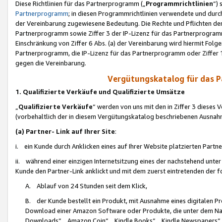
Diese Richtlinien für das Partnerprogramm („
Programmrichtlinien
“)
Partnerprogramm
; in diesen Programmrichtlinien verwendete und durch
der Vereinbarung zugewiesene Bedeutung. Die Rechte und Pflichten de
Partnerprogramm sowie Ziffer 3 der IP-Lizenz für das Partnerprogram
Einschränkung von Ziffer 6 Abs. (a) der Vereinbarung wird hiermit Fol
Partnerprogramm, die IP-Lizenz für das Partnerprogramm oder Ziffer 1
gegen die Vereinbarung.
Vergütungskatalog für das 
1. Qualifizierte Verkäufe und Qualifizierte Umsätze
„
Qualifizierte Verkäufe
“ werden von uns mit den in Ziffer 3 diese
(vorbehaltlich der in diesem Vergütungskatalog beschriebenen Ausnah
(a) Partner- Link auf Ihrer Site
:
i. ein Kunde durch Anklicken eines auf Ihrer Website platzierten Part
ii. während einer einzigen Internetsitzung eines der nachstehend unter (i)
Kunde den Partner-Link anklickt und mit dem zuerst eintretenden der f
A. Ablauf von 24 Stunden seit dem Klick,
B. der Kunde bestellt ein Produkt, mit Ausnahme eines digitalen P
Download einer Amazon Software oder Produkte, die unter dem N
Downloads“, „Amazon Coin“, „Kindle Books“, „Kindle Newspapers“, „