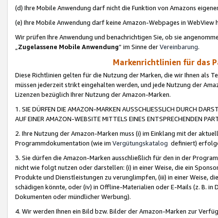
(d) Ihre Mobile Anwendung darf nicht die Funktion von Amazons eige
(e) Ihre Mobile Anwendung darf keine Amazon-Webpages in WebView 
Wir prüfen Ihre Anwendung und benachrichtigen Sie, ob sie angenomm
„
Zugelassene Mobile Anwendung
“ im Sinne der
Vereinbarung
.
Markenrichtlinien für das 
Diese Richtlinien gelten für die Nutzung der Marken, die wir Ihnen als 
müssen jederzeit strikt eingehalten werden, und jede Nutzung der Ama
Lizenzen bezüglich Ihrer Nutzung der Amazon-Marken.
1. SIE DÜRFEN DIE AMAZON-MARKEN AUSSCHLIESSLICH DURCH DARS
AUF EINER AMAZON-WEBSITE MITTELS EINES ENTSPRECHENDEN PART
2. Ihre Nutzung der Amazon-Marken muss (i) im Einklang mit der aktuells
Programmdokumentation (wie im
Vergütungskatalog
definiert) erfolg
3. Sie dürfen die Amazon-Marken ausschließlich für den in der Progr
nicht wie folgt nutzen oder darstellen: (i) in einer Weise, die ein Spo
Produkte und Dienstleistungen zu verunglimpfen, (iii) in einer Weise
schädigen könnte, oder (iv) in Offline-Materialien oder E-Mails (z. B.
Dokumenten oder mündlicher Werbung).
4. Wir werden Ihnen ein Bild bzw. Bilder der Amazon-Marken zur Verfüg