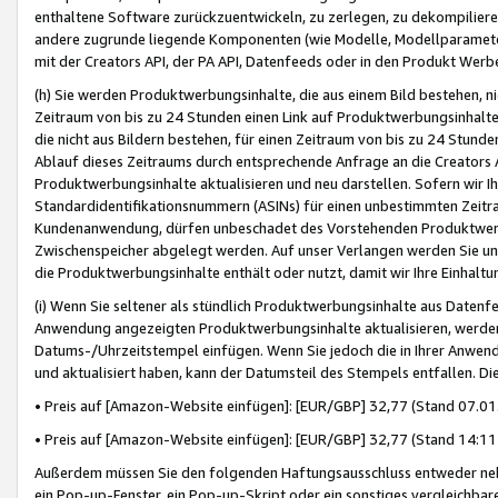
enthaltene Software zurückzuentwickeln, zu zerlegen, zu dekompilier
andere zugrunde liegende Komponenten (wie Modelle, Modellparameter
mit der Creators API, der PA API, Datenfeeds oder in den Produkt Werb
(h) Sie werden Produktwerbungsinhalte, die aus einem Bild bestehen, ni
Zeitraum von bis zu 24 Stunden einen Link auf Produktwerbungsinhalte
die nicht aus Bildern bestehen, für einen Zeitraum von bis zu 24 Stund
Ablauf dieses Zeitraums durch entsprechende Anfrage an die Creators 
Produktwerbungsinhalte aktualisieren und neu darstellen. Sofern wir Ih
Standardidentifikationsnummern (ASINs) für einen unbestimmten Zeitra
Kundenanwendung, dürfen unbeschadet des Vorstehenden Produktwerbu
Zwischenspeicher abgelegt werden. Auf unser Verlangen werden Sie un
die Produktwerbungsinhalte enthält oder nutzt, damit wir Ihre Einhalt
(i) Wenn Sie seltener als stündlich Produktwerbungsinhalte aus Datenfe
Anwendung angezeigten Produktwerbungsinhalte aktualisieren, werden 
Datums-/Uhrzeitstempel einfügen. Wenn Sie jedoch die in Ihrer Anwe
und aktualisiert haben, kann der Datumsteil des Stempels entfallen. Dies
• Preis auf [Amazon-Website einfügen]: [EUR/GBP] 32,77 (Stand 07.01.
• Preis auf [Amazon-Website einfügen]: [EUR/GBP] 32,77 (Stand 14:11 
Außerdem müssen Sie den folgenden Haftungsausschluss entweder neb
ein Pop-up-Fenster, ein Pop-up-Skript oder ein sonstiges vergleichba