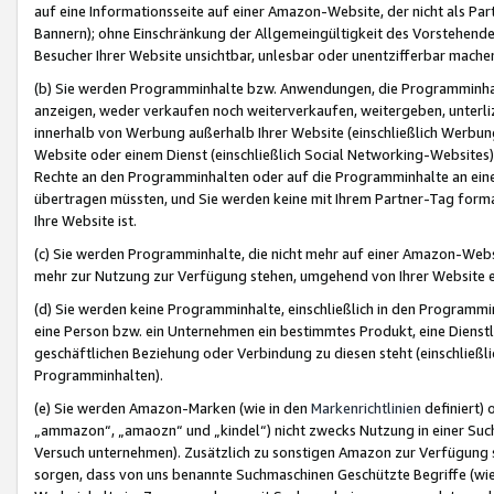
auf eine Informationsseite auf einer Amazon-Website, der nicht als Part
Bannern); ohne Einschränkung der Allgemeingültigkeit des Vorstehende
Besucher Ihrer Website unsichtbar, unlesbar oder unentzifferbar mache
(b) Sie werden Programminhalte bzw. Anwendungen, die Programminhalt
anzeigen, weder verkaufen noch weiterverkaufen, weitergeben, unterli
innerhalb von Werbung außerhalb Ihrer Website (einschließlich Werbun
Website oder einem Dienst (einschließlich Social Networking-Website
Rechte an den Programminhalten oder auf die Programminhalte an eine a
übertragen müssten, und Sie werden keine mit Ihrem Partner-Tag formati
Ihre Website ist.
(c) Sie werden Programminhalte, die nicht mehr auf einer Amazon-Websit
mehr zur Nutzung zur Verfügung stehen, umgehend von Ihrer Website e
(d) Sie werden keine Programminhalte, einschließlich in den Programmin
eine Person bzw. ein Unternehmen ein bestimmtes Produkt, eine Dienstle
geschäftlichen Beziehung oder Verbindung zu diesen steht (einschließli
Programminhalten).
(e) Sie werden Amazon-Marken (wie in den
Markenrichtlinien
definiert) 
„ammazon“, „amaozn“ und „kindel“) nicht zwecks Nutzung in einer Suc
Versuch unternehmen). Zusätzlich zu sonstigen Amazon zur Verfügung 
sorgen, dass von uns benannte Suchmaschinen Geschützte Begriffe (wie 