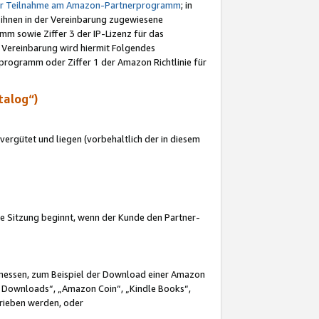
ur Teilnahme am Amazon-Partnerprogramm
; in
 ihnen in der Vereinbarung zugewiesene
m sowie Ziffer 3 der IP-Lizenz für das
 Vereinbarung wird hiermit Folgendes
programm oder Ziffer 1 der Amazon Richtlinie für
talog“)
ergütet und liegen (vorbehaltlich der in diesem
i die Sitzung beginnt, wenn der Kunde den Partner-
Ermessen, zum Beispiel der Download einer Amazon
 Downloads“, „Amazon Coin“, „Kindle Books“,
trieben werden, oder