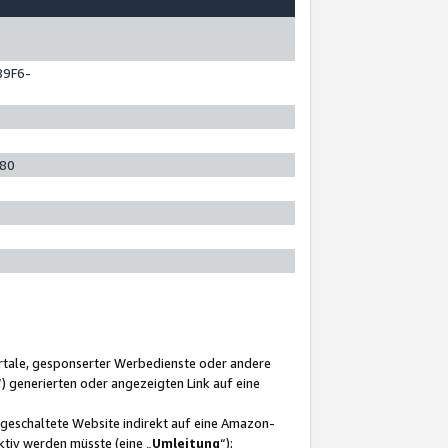
89F6-
280
ortale, gesponserter Werbedienste oder andere
“) generierten oder angezeigten Link auf eine
ngeschaltete Website indirekt auf eine Amazon-
ktiv werden müsste (eine „
Umleitung
“);