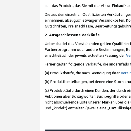
iii. das Produkt, das Sie mit der Alexa-Einkaufsa
Die aus den einzelnen Qualifizierten Verkäufen gen
einnehmen, abzüglich etwaiger Versandkosten, Ko
Gutschriften, Preisnachlässe, Bearbeitungsgebühr
2. Ausgeschlossene Verkäufe
Unbeschadet des Vorstehenden gelten Qualifiziert
Partnerprogramm oder andere Bestimmungen, Beding
einschließlich der jeweils aktuellen Fassung der
Ve
Ferner gelten folgende Verkäufe, die andernfalls
(a) Produktkäufe, die nach Beendigung Ihrer
Verei
(b) Produktbestellungen, bei denen eine Stornier
(c) Produktkäufe durch einen Kunden, der durch e
Auktionen über Schlagwörter, Suchbegriffe oder a
nicht abschließende Liste unserer Marken über di
und „kindel“) enthalten (jeweils eine „
Unzulässig