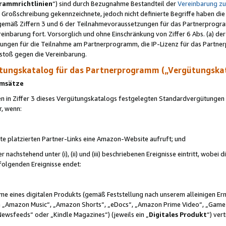
rammrichtlinien
“) sind durch Bezugnahme Bestandteil der
Vereinbarung z
Großschreibung gekennzeichnete, jedoch nicht definierte Begriffe haben die
 gemäß Ziffern 3 und 6 der Teilnahmevoraussetzungen für das Partnerprogram
nbarung fort. Vorsorglich und ohne Einschränkung von Ziffer 6 Abs. (a) der
ungen für die Teilnahme am Partnerprogramm, die IP-Lizenz für das Partner
rstoß gegen die Vereinbarung.
ungskatalog für das Partnerprogramm („Vergütungska
 Umsätze
n in Ziffer 3 dieses Vergütungskatalogs festgelegten Standardvergütungen v
r, wenn:
ite platzierten Partner-Links eine Amazon-Website aufruft; und
r nachstehend unter (i), (ii) und (iii) beschriebenen Ereignisse eintritt, wobe
 folgenden Ereignisse endet:
hme eines digitalen Produkts (gemäß Feststellung nach unserem alleinigen 
 „Amazon Music“, „Amazon Shorts“, „eDocs“, „Amazon Prime Video“, „Game
Newsfeeds“ oder „Kindle Magazines“) (jeweils ein „
Digitales Produkt
“) ver