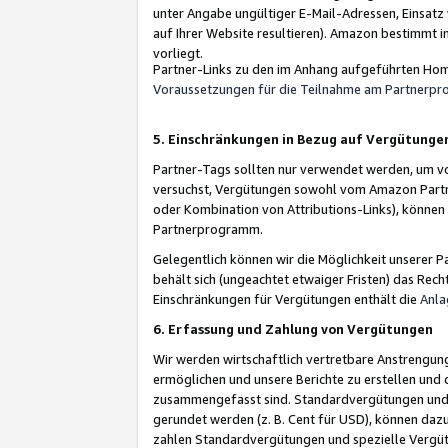
unter Angabe ungültiger E-Mail-Adressen, Einsatz
auf Ihrer Website resultieren). Amazon bestimmt i
vorliegt.
Partner-Links zu den im Anhang aufgeführten Hom
Voraussetzungen für die Teilnahme am Partnerp
5. Einschränkungen in Bezug auf Vergütunge
Partner-Tags sollten nur verwendet werden, um von 
versuchst, Vergütungen sowohl vom Amazon Partn
oder Kombination von Attributions-Links), könne
Partnerprogramm.
Gelegentlich können wir die Möglichkeit unsere
behält sich (ungeachtet etwaiger Fristen) das Rec
Einschränkungen für Vergütungen enthält die
Anla
6. Erfassung und Zahlung von Vergütungen
Wir werden wirtschaftlich vertretbare Anstrengu
ermöglichen und unsere Berichte zu erstellen und 
zusammengefasst sind. Standardvergütungen und s
gerundet werden (z. B. Cent für USD), können dazu
zahlen Standardvergütungen und spezielle Vergüt