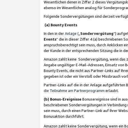
Wesentlichen denen in Ziffer 2 dieses Vergütung
ebenso im Wesentlichen analog für Sonderprogr
Folgende Sondervergütungen sind derzeit verfüg
(a) Bounty Events
In den in der
Anlage
(„
Sondervergütung
“) aufge
Events
“ die in dieser Ziffer 4 (a) beschriebenen 
anspruchsberechtigt sein muss, durch Anklicken ei
der Kunde in der entsprechenden Sitzung die in d
Amazon zahlt keine Sondervergütung, wenn das z
Angabe ungültiger E-Mail-Adressen, Einsatz von B
Bounty Events, die nicht aus Partner-Links auf Ihre
gegeben ist oder ein Verstoß oder Missbrauch vorl
Partner-Links auf die in der Anlage aufgeführte
die Teilnahme am Partnerprogramm
erlaubt.
(b) Bonus-Ereignisse
Bonusereignisse sind in au
beschriebenen Sondervergütungen in Verbindung m
sein muss, durch einen Partner-Link auf Ihrer We
Bonusaktion durchführt.
Amazon zahlt keine Sondervergütung, wenn ein Bon