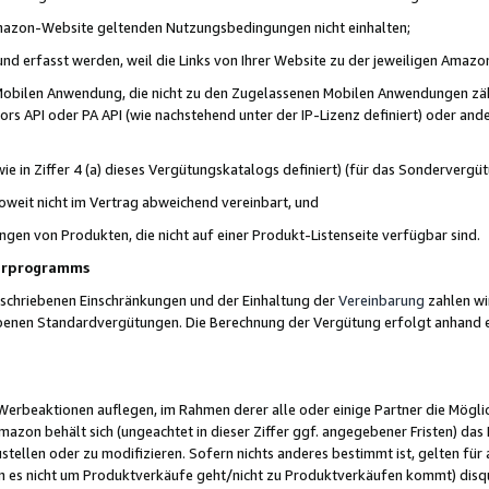
 Amazon-Website geltenden Nutzungsbedingungen nicht einhalten;
t und erfasst werden, weil die Links von Ihrer Website zu der jeweiligen Am
 Mobilen Anwendung, die nicht zu den Zugelassenen Mobilen Anwendungen zählt
s API oder PA API (wie nachstehend unter der IP-Lizenz definiert) oder ander
ie in Ziffer 4 (a) dieses Vergütungskatalogs definiert) (für das Sonderverg
weit nicht im Vertrag abweichend vereinbart, und
ngen von Produkten, die nicht auf einer Produkt-Listenseite verfügbar sind.
nerprogramms
eschriebenen Einschränkungen und der Einhaltung der
Vereinbarung
zahlen wir
ebenen Standardvergütungen. Die Berechnung der Vergütung erfolgt anhand e
beaktionen auflegen, im Rahmen derer alle oder einige Partner die Möglichk
Amazon behält sich (ungeachtet in dieser Ziffer ggf. angegebener Fristen) d
ustellen oder zu modifizieren. Sofern nichts anderes bestimmt ist, gelten 
s nicht um Produktverkäufe geht/nicht zu Produktverkäufen kommt) disqua