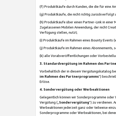
(f) Produktkäufe durch Kunden, die die für eine
(g) Produktkäufe, die nicht richtig zurückverfolg
(h) Produktkäufe über einen Partner-Link in einer
Zugelassenen Mobilen Anwendung, der nicht Creator
Verfügung stellen, nutzt;
(i) Produktkäufe im Rahmen eines Bounty Events (w
(j) Produktkäufe im Rahmen eines Abonnements, so
(k) alle Vorabveröffentlichungen oder Vorbestellu
3. Standardvergütung im Rahmen des Part
Vorbehaltlich der in diesem Vergütungskatalog b
im Rahmen des Partnerprogramms
“) beschri
Erlöse.
4. Sondervergütung oder Werbeaktionen
Gelegentlich können wir Sonderprogramme oder Wer
Vergütung („
Sondervergütung
”) zu verdienen. 
Werbeaktionen jederzeit ganz oder teilweise einz
Sonderprogramme oder Werbeaktionen, bei denen e