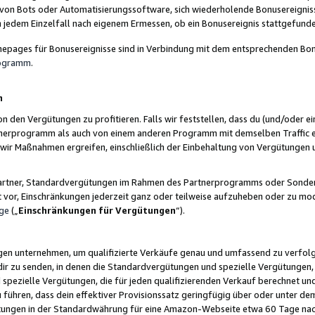
 von Bots oder Automatisierungssoftware, sich wiederholende Bonusereignisse
n jedem Einzelfall nach eigenem Ermessen, ob ein Bonusereignis stattgefund
epages für Bonusereignisse sind in Verbindung mit dem entsprechenden Bonu
rogramm
.
n
den Vergütungen zu profitieren. Falls wir feststellen, dass du (und/oder ein
erprogramm als auch von einem anderen Programm mit demselben Traffic ei
n wir Maßnahmen ergreifen, einschließlich der Einbehaltung von Vergütunge
r Partner, Standardvergütungen im Rahmen des Partnerprogramms oder Sonde
ht vor, Einschränkungen jederzeit ganz oder teilweise aufzuheben oder zu mod
ge
(„
Einschränkungen für Vergütungen
“).
ngen unternehmen, um qualifizierte Verkäufe genau und umfassend zu verfol
dir zu senden, in denen die Standardvergütungen und spezielle Vergütungen, 
pezielle Vergütungen, die für jeden qualifizierenden Verkauf berechnet un
 führen, dass dein effektiver Provisionssatz geringfügig über oder unter dem
ungen in der Standardwährung für eine Amazon-Webseite etwa 60 Tage nach