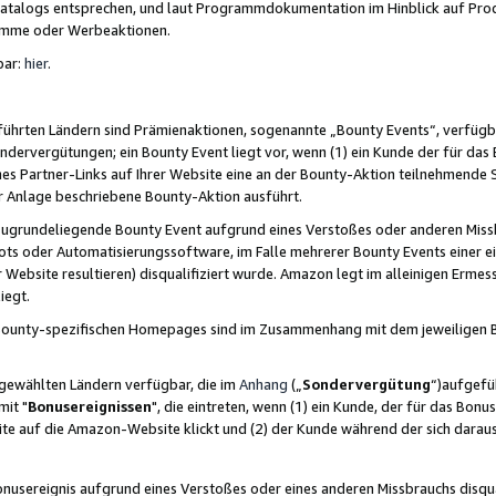
skatalogs entsprechen, und laut Programmdokumentation im Hinblick auf Pr
amme oder Werbeaktionen.
bar:
hier
.
führten Ländern sind Prämienaktionen, sogenannte „Bounty Events“, verfügb
Sondervergütungen; ein Bounty Event liegt vor, wenn (1) ein Kunde der für da
nes Partner-Links auf Ihrer Website eine an der Bounty-Aktion teilnehmende 
er Anlage beschriebene Bounty-Aktion ausführt.
ugrundeliegende Bounty Event aufgrund eines Verstoßes oder anderen Miss
ots oder Automatisierungssoftware, im Falle mehrerer Bounty Events einer e
r Website resultieren) disqualifiziert wurde. Amazon legt im alleinigen Ermess
iegt.
n Bounty-spezifischen Homepages sind im Zusammenhang mit dem jeweiligen
sgewählten Ländern verfügbar, die im
Anhang
(„
Sondervergütung
“)aufgefüh
it "
Bonusereignissen
", die eintreten, wenn (1) ein Kunde, der für das Bon
bsite auf die Amazon-Website klickt und (2) der Kunde während der sich dar
usereignis aufgrund eines Verstoßes oder eines anderen Missbrauchs disqua