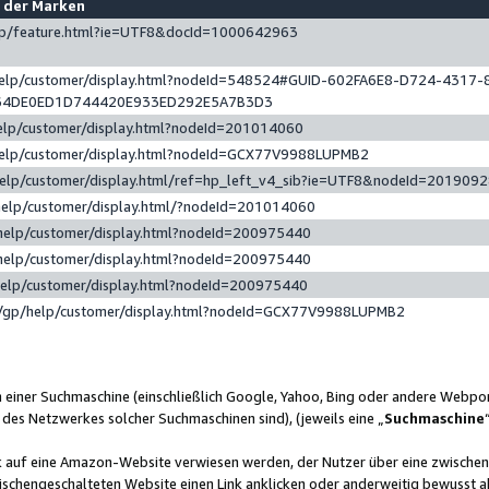
e der Marken
gp/feature.html?ie=UTF8&docId=1000642963
help/customer/display.html?nodeId=548524#GUID-602FA6E8-D724-4317-
64DE0ED1D744420E933ED292E5A7B3D3
elp/customer/display.html?nodeId=201014060
help/customer/display.html?nodeId=GCX77V9988LUPMB2
help/customer/display.html/ref=hp_left_v4_sib?ie=UTF8&nodeId=201909
help/customer/display.html/?nodeId=201014060
help/customer/display.html?nodeId=200975440
help/customer/display.html?nodeId=200975440
help/customer/display.html?nodeId=200975440
/gp/help/customer/display.html?nodeId=GCX77V9988LUPMB2
n einer Suchmaschine (einschließlich Google, Yahoo, Bing oder andere Webp
 des Netzwerkes solcher Suchmaschinen sind), (jeweils eine „
Suchmaschine
nk auf eine Amazon-Website verwiesen werden, der Nutzer über eine zwische
ischengeschalteten Website einen Link anklicken oder anderweitig bewusst a