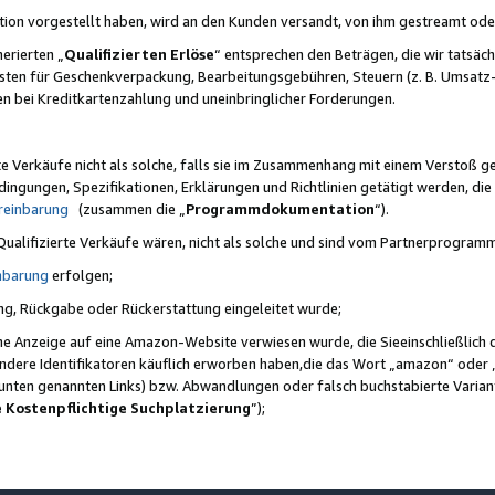
ktion vorgestellt haben, wird an den Kunden versandt, von ihm gestreamt od
erierten „
Qualifizierten Erlöse
“ entsprechen den Beträgen, die wir tatsäch
sten für Geschenkverpackung, Bearbeitungsgebühren, Steuern (z. B. Umsatz-
en bei Kreditkartenzahlung und uneinbringlicher Forderungen.
e Verkäufe nicht als solche, falls sie im Zusammenhang mit einem Verstoß 
ungen, Spezifikationen, Erklärungen und Richtlinien getätigt werden, die 
reinbarung
(zusammen die „
Programmdokumentation
“).
 Qualifizierte Verkäufe wären, nicht als solche und sind vom Partnerprogra
nbarung
erfolgen;
ung, Rückgabe oder Rückerstattung eingeleitet wurde;
ine Anzeige auf eine Amazon-Website verwiesen wurde, die Sieeinschließlich
ndere Identifikatoren käuflich erworben haben,die das Wort „amazon“ oder 
e unten genannten Links) bzw. Abwandlungen oder falsch buchstabierte Varia
e Kostenpflichtige Suchplatzierung
”);