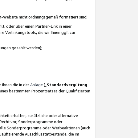
azon-Website nicht ordnungsgemäß formatiert sind;
, oder über einen Partner-Link in einer
e Verlinkungstools, die wir Ihnen ggf. zur
ütungen gezahlt werden);
 Ihnen die in der
Anlage
(„
Standardvergütung
ines bestimmten Prozentsatzes der Qualifizierten
eit erhalten, zusätzliche oder alternative
as Recht vor, Sonderprogramme oder
für alle Sonderprogramme oder Werbeaktionen (auch
lifizierende Ausschlusstatbestände, die im