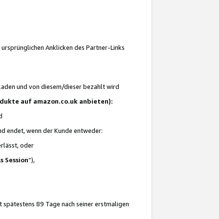
 ursprünglichen Anklicken des Partner-Links
laden und von diesem/dieser bezahlt wird
rodukte auf amazon.co.uk anbieten):
d
 und endet, wenn der Kunde entweder:
erlässt, oder
ls Session
“),
t spätestens 89 Tage nach seiner erstmaligen