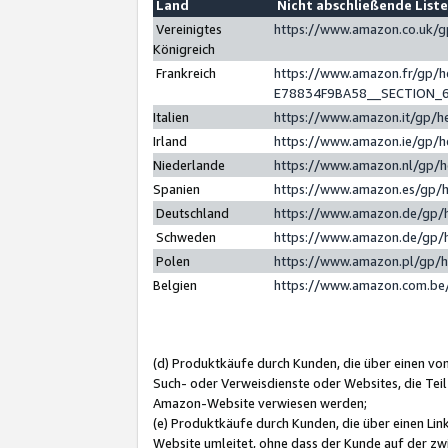
Land
Nicht abschließende List
Vereinigtes
https://www.amazon.co.uk/
Königreich
Frankreich
https://www.amazon.fr/gp/
E78834F9BA58__SECTION_
Italien
https://www.amazon.it/gp/h
Irland
https://www.amazon.ie/gp/
Niederlande
https://www.amazon.nl/gp/
Spanien
https://www.amazon.es/gp/
Deutschland
https://www.amazon.de/gp/
Schweden
https://www.amazon.de/gp/
Polen
https://www.amazon.pl/gp/
Belgien
https://www.amazon.com.be
(d) Produktkäufe durch Kunden, die über einen vo
Such- oder Verweisdienste oder Websites, die Teil
Amazon-Website verwiesen werden;
(e) Produktkäufe durch Kunden, die über einen Li
Website umleitet, ohne dass der Kunde auf der zw