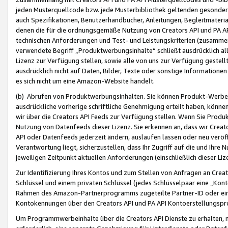
jeden Musterquellcode bzw. jede Musterbibliothek geltenden gesonder
auch Spezifikationen, Benutzerhandbücher, Anleitungen, Begleitmaterial
denen die für die ordnungsgemäße Nutzung von Creators API und PA A
technischen Anforderungen und Test- und Leistungskriterien (zusammen
verwendete Begriff „Produktwerbungsinhalte“ schließt ausdrücklich al
Lizenz zur Verfügung stellen, sowie alle von uns zur Verfügung gestel
ausdrücklich nicht auf Daten, Bilder, Texte oder sonstige Informatione
es sich nicht um eine Amazon-Website handelt.
(b) Abrufen von Produktwerbungsinhalten. Sie können Produkt-Werbein
ausdrückliche vorherige schriftliche Genehmigung erteilt haben, könn
wir über die Creators API Feeds zur Verfügung stellen. Wenn Sie Produk
Nutzung von Datenfeeds dieser Lizenz. Sie erkennen an, dass wir Creat
API oder Datenfeeds jederzeit ändern, auslaufen lassen oder neu veröffe
Verantwortung liegt, sicherzustellen, dass Ihr Zugriff auf die und Ihr
jeweiligen Zeitpunkt aktuellen Anforderungen (einschließlich dieser Liz
Zur Identifizierung Ihres Kontos und zum Stellen von Anfragen an Crea
Schlüssel und einem privaten Schlüssel (jedes Schlüsselpaar eine „Kon
Rahmen des Amazon-Partnerprogramms zugeteilte Partner-ID oder ein
Kontokennungen über den Creators API und PA API Kontoerstellungspro
Um Programmwerbeinhalte über die Creators API Dienste zu erhalten, m