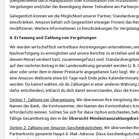
(beispielsweise durch Manipulation oder Kombination von Attributions-
Vergütungen und/oder der Beendigung deiner Teilnahme am Partnerp
Gelegentlich können wir die Möglichkeit unserer Partner, Standardv
einschränken. Amazon behält sich (ungeachtet etwaiger Fristen) das Re
modifizieren. Weitere Informationen zu Einschränkungen für Vergütung
6. Erfassung und Zahlung von Vergütungen
Wir werden wirtschaftlich vertretbare Anstrengungen unternehmen, um 
Nachverfolgung zu ermöglichen und unsere Berichte zu erstellen und di
diesem Monat verdient hast, zusammengefasst sind. Standardvergütung
auf den nächsten Betrag in der Landeswährung gerundet werden (z. B. C
über oder unter dem in deiner Preiskarte angegebenen Satz liegt. Wir
eine Amazon-Webseite etwa 60 Tage nach Ende jedes Kalendermonats, i
wurden. Du kannst wählen, ob du Zahlungen in einer anderen Währung
dafür entscheidest, erklärst du dich damit einverstanden, dass die K
Option 1: Zahlung per Überweisung.
Wir überweisen Ihre Vergütung dir
Namen der Bank, die Kontonummer, den Namen des Kontoinhabers bzw. a
erforderlich) nennen. Sollten Sie sich für diese Option entscheiden, be
fällige Gesamtbetrag den in der
Übersicht Mindestauszahlungsbet
Option 2: Zahlung per Amazon-Geschenkgutschein.
Wir übersenden Ihne
Partnerkonto genannte Haupt-E-Mail-Adresse. Diese Geschenkgutschei