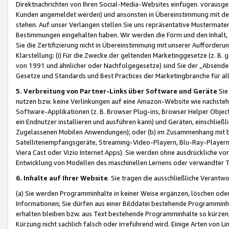
Direktnachrichten von Ihren Social-Media-Websites einfügen. vorausg
Kunden angemeldet werden) und ansonsten in Übereinstimmung mit der
stehen. Auf unser Verlangen stellen Sie uns repräsentative Mustermater
Bestimmungen eingehalten haben. Wir werden die Form und den Inhalt, di
Sie die Zertifizierung nicht in Übereinstimmung mit unserer Aufforderu
Klarstellung: (i) Für die Zwecke der geltenden Marketinggesetze (z. 
von 1991 und ähnlicher oder Nachfolgegesetze) sind Sie der „Absender“ j
Gesetze und Standards und Best Practices der Marketingbranche für 
5. Verbreitung von Partner-Links über Software und Geräte
Sie
nutzen bzw. keine Verlinkungen auf eine Amazon-Website wie nachsteh
Software-Applikationen (z. B. Browser Plug-ins, Browser Helper Objec
ein Endnutzer installieren und ausführen kann) und Geräten, einschlie
Zugelassenen Mobilen Anwendungen); oder (b) im Zusammenhang mit bzw.
Satellitenempfangsgeräte, Streaming-Video-Playern, Blu-Ray-Playern 
Viera Cast oder Vizio Internet Apps). Sie werden ohne ausdrückliche v
Entwicklung von Modellen des maschinellen Lernens oder verwandter 
6. Inhalte auf Ihrer Website
. Sie tragen die ausschließliche Verantwo
(a) Sie werden Programminhalte in keiner Weise ergänzen, löschen oder
Informationen; Sie dürfen aus einer Bilddatei bestehende Programminhal
erhalten bleiben bzw. aus Text bestehende Programminhalte so kürzen, 
Kürzung nicht sachlich falsch oder irreführend wird. Einige Arten von L