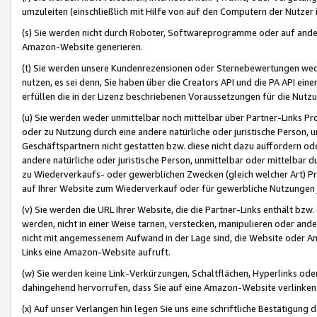
umzuleiten (einschließlich mit Hilfe von auf den Computern der Nutzer i
(s) Sie werden nicht durch Roboter, Softwareprogramme oder auf andere
Amazon-Website generieren.
(t) Sie werden unsere Kundenrezensionen oder Sternebewertungen wed
nutzen, es sei denn, Sie haben über die Creators API und die PA API e
erfüllen die in der Lizenz beschriebenen Voraussetzungen für die Nutzu
(u) Sie werden weder unmittelbar noch mittelbar über Partner-Links P
oder zu Nutzung durch eine andere natürliche oder juristische Person,
Geschäftspartnern nicht gestatten bzw. diese nicht dazu auffordern od
andere natürliche oder juristische Person, unmittelbar oder mittelbar
zu Wiederverkaufs- oder gewerblichen Zwecken (gleich welcher Art) 
auf Ihrer Website zum Wiederverkauf oder für gewerbliche Nutzungen 
(v) Sie werden die URL Ihrer Website, die die Partner-Links enthält b
werden, nicht in einer Weise tarnen, verstecken, manipulieren oder and
nicht mit angemessenem Aufwand in der Lage sind, die Website oder A
Links eine Amazon-Website aufruft.
(w) Sie werden keine Link-Verkürzungen, Schaltflächen, Hyperlinks ode
dahingehend hervorrufen, dass Sie auf eine Amazon-Website verlinken
(x) Auf unser Verlangen hin legen Sie uns eine schriftliche Bestätigung