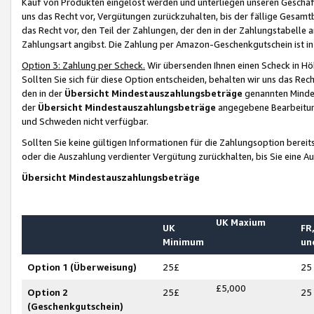
Kauf von Produkten eingelöst werden und unterliegen unseren Geschäf
uns das Recht vor, Vergütungen zurückzuhalten, bis der fällige Gesamt
das Recht vor, den Teil der Zahlungen, der den in der Zahlungstabelle 
Zahlungsart angibst. Die Zahlung per Amazon-Geschenkgutschein ist in
Option 3: Zahlung per Scheck.
Wir übersenden Ihnen einen Scheck in Höh
Sollten Sie sich für diese Option entscheiden, behalten wir uns das Rec
den in der
Übersicht Mindestauszahlungsbeträge
genannten Mindest
der
Übersicht Mindestauszahlungsbeträge
angegebene Bearbeitung
und Schweden nicht verfügbar.
Sollten Sie keine gültigen Informationen für die Zahlungsoption bereit
oder die Auszahlung verdienter Vergütung zurückhalten, bis Sie eine A
Übersicht Mindestauszahlungsbeträge
UK Maxium
UK
FR,
Minimum
un
Option 1 (Überweisung)
25£
25
£5,000
Option 2
25£
25
(Geschenkgutschein)