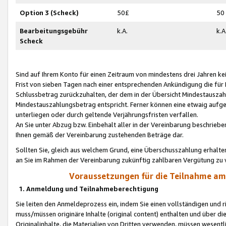
Option 3 (Scheck)
50£
50
Bearbeitungsgebühr
k.A.
k.A
Scheck
Sind auf Ihrem Konto für einen Zeitraum von mindestens drei Jahren kein
Frist von sieben Tagen nach einer entsprechenden Ankündigung die für
Schlussbetrag zurückzuhalten, der dem in der Übersicht Mindestausz
Mindestauszahlungsbetrag entspricht. Ferner können eine etwaig aufg
unterliegen oder durch geltende Verjährungsfristen verfallen.
An Sie unter Abzug bzw. Einbehalt aller in der Vereinbarung beschrieb
Ihnen gemäß der Vereinbarung zustehenden Beträge dar.
Sollten Sie, gleich aus welchem Grund, eine Überschusszahlung erhalte
an Sie im Rahmen der Vereinbarung zukünftig zahlbaren Vergütung zu 
Voraussetzungen für die Teilnahme a
1. Anmeldung und Teilnahmeberechtigung
Sie leiten den Anmeldeprozess ein, indem Sie einen vollständigen und 
muss/müssen originäre Inhalte (original content) enthalten und über d
Originalinhalte, die Materialien von Dritten verwenden, müssen wese