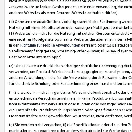
nicht mit anderen Websites als einer Amazon-Website verlinken oder i
Amazon-Website lenken (wobei jedoch Teile Ihrer Anwendung, die nich
anderen Websites als einer Amazon-Website enthalten dürfen).
(d) Ohne unsere ausdrückliche vorherige schriftliche Zustimmung werd
Nutzung mit einem Mobiltelefon oder sonstigen Mobilgerät entwickelt
(1) Websites, die nicht für die Nutzung mit solchen Geräten entwickelt
eine nicht für Mobilgeräte optimierte Website, die über einen Interne
in den
Richtlinie für Mobile Anwendungen
definiert, oder (3) Beistellge
Satellitenempfangsgeräte, Streaming-Video-Player, Blu-Ray-Player ode
Cast oder Vizio Internet-Apps).
(e) Ohne unsere ausdrückliche vorherige schriftliche Genehmigung dürfe
verwenden, um Produkt-Werbeinhalte zu aggregieren, zu analysieren, 
anderen Anwendungen, die für die Verwendung durch Personen oder Or
für die direkte Schulung oder Feinabstimmung eines maschinellen Lern
(f) Sie werden (i) nicht in irgendeiner Weise in die Funktionalität ode
entsprechenden Versuch unternehmen; (ii) keine Produktwerbungsinha
Kontaktaufnahme mit Verkäufern oder Kunden oder sonstiger Werbeaktiv
API, Datenfeeds, Produktwerbungsinhalten oder Spezifikationen erschei
Eigentumsrechte oder gewerblicher Schutzrechte, nicht entfernen, verd
(g) Sie werden nicht versuchen, (i) die Spezifikationen oder die in de
manipulieren, zu reparieren oder anderweitig abgeleitete Werke davon z