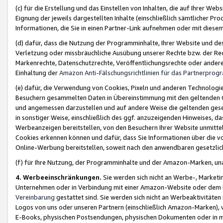
(c) für die Erstellung und das Einstellen von Inhalten, die auf Ihrer We
Eignung der jeweils dargestellten Inhalte (einschließlich sämtlicher 
Informationen, die Sie in einen Partner-Link aufnehmen oder mit diese
(d) dafür, dass die Nutzung der Programminhalte, Ihrer Website und des 
Verletzung oder missbräuchliche Ausübung unserer Rechte bzw. der Recht
Markenrechte, Datenschutzrechte, Veröffentlichungsrechte oder anderer
Einhaltung der
Amazon Anti-Fälschungsrichtlinien für das Partnerpro
(e) dafür, die Verwendung von Cookies, Pixeln und anderen Technologien
Besuchern gesammelten Daten in Übereinstimmung mit den geltenden Ge
und angemessen darzustellen und auf andere Weise die geltenden geset
in sonstiger Weise, einschließlich des ggf. anzuzeigenden Hinweises, d
Werbeanzeigen bereitstellen, von den Besuchern Ihrer Website unmitte
Cookies erkennen können und dafür, dass Sie Informationen über die v
Online-Werbung bereitstellen, soweit nach den anwendbaren gesetzlic
(f) für Ihre Nutzung, der Programminhalte und der Amazon-Marken, u
4. Werbeeinschränkungen.
Sie werden sich nicht an Werbe-, Market
Unternehmen oder in Verbindung mit einer Amazon-Website oder dem Pa
Vereinbarung
gestattet sind. Sie werden sich nicht an Werbeaktivitäten
Logos von uns oder unseren Partnern (einschließlich Amazon-Marken), 
E-Books, physischen Postsendungen, physischen Dokumenten oder in 