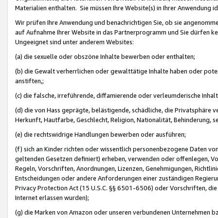
Materialien enthalten. Sie müssen Ihre Website(s) in Ihrer Anwendung ide
Wir prüfen Ihre Anwendung und benachrichtigen Sie, ob sie angenommen
auf Aufnahme Ihrer Website in das Partnerprogramm und Sie dürfen kei
Ungeeignet sind unter anderem Websites:
(a) die sexuelle oder obszöne Inhalte bewerben oder enthalten;
(b) die Gewalt verherrlichen oder gewalttätige Inhalte haben oder pot
anstiften,;
(c) die falsche, irreführende, diffamierende oder verleumderische Inha
(d) die von Hass geprägte, belästigende, schädliche, die Privatsphäre v
Herkunft, Hautfarbe, Geschlecht, Religion, Nationalität, Behinderung, 
(e) die rechtswidrige Handlungen bewerben oder ausführen;
(f) sich an Kinder richten oder wissentlich personenbezogene Daten vo
geltenden Gesetzen definiert) erheben, verwenden oder offenlegen, Vo
Regeln, Vorschriften, Anordnungen, Lizenzen, Genehmigungen, Richtlini
Entscheidungen oder andere Anforderungen einer zuständigen Regierung
Privacy Protection Act (15 U.S.C. §§ 6501-6506) oder Vorschriften, di
Internet erlassen wurden);
(g) die Marken von Amazon oder unseren verbundenen Unternehmen b