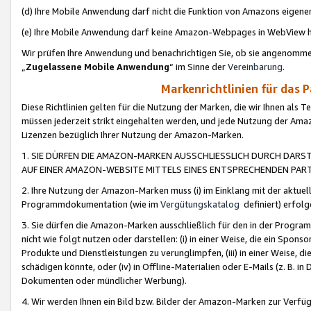
(d) Ihre Mobile Anwendung darf nicht die Funktion von Amazons eige
(e) Ihre Mobile Anwendung darf keine Amazon-Webpages in WebView 
Wir prüfen Ihre Anwendung und benachrichtigen Sie, ob sie angenomm
„
Zugelassene Mobile Anwendung
“ im Sinne der
Vereinbarung
.
Markenrichtlinien für das 
Diese Richtlinien gelten für die Nutzung der Marken, die wir Ihnen als 
müssen jederzeit strikt eingehalten werden, und jede Nutzung der Ama
Lizenzen bezüglich Ihrer Nutzung der Amazon-Marken.
1. SIE DÜRFEN DIE AMAZON-MARKEN AUSSCHLIESSLICH DURCH DARS
AUF EINER AMAZON-WEBSITE MITTELS EINES ENTSPRECHENDEN PART
2. Ihre Nutzung der Amazon-Marken muss (i) im Einklang mit der aktuells
Programmdokumentation (wie im
Vergütungskatalog
definiert) erfolg
3. Sie dürfen die Amazon-Marken ausschließlich für den in der Progr
nicht wie folgt nutzen oder darstellen: (i) in einer Weise, die ein Spo
Produkte und Dienstleistungen zu verunglimpfen, (iii) in einer Weise
schädigen könnte, oder (iv) in Offline-Materialien oder E-Mails (z. B.
Dokumenten oder mündlicher Werbung).
4. Wir werden Ihnen ein Bild bzw. Bilder der Amazon-Marken zur Verfüg