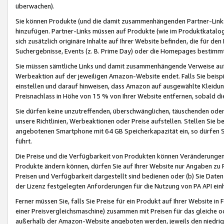
überwachen).
Sie können Produkte (und die damit zusammenhängenden Partner-Links)
hinzufügen. Partner-Links müssen auf Produkte (wie im Produktkatalog de
sich zusätzlich originäre Inhalte auf Ihrer Website befinden, die für 
Suchergebnisse, Events (z. B. Prime Day) oder die Homepages bestimmte
Sie müssen sämtliche Links und damit zusammenhängende Verweise auf z
Werbeaktion auf der jeweiligen Amazon-Website endet. Falls Sie beisp
einstellen und darauf hinweisen, dass Amazon auf ausgewählte Kleidun
Preisnachlass in Höhe von 15 % von Ihrer Website entfernen, sobald di
Sie dürfen keine unzutreffenden, überschwänglichen, täuschenden od
unsere Richtlinien, Werbeaktionen oder Preise aufstellen. Stellen Sie 
angebotenen Smartphone mit 64 GB Speicherkapazität ein, so dürfen S
führt.
Die Preise und die Verfügbarkeit von Produkten können Veränderungen 
Produkte ändern können, dürfen Sie auf Ihrer Website nur Angaben zu P
Preisen und Verfügbarkeit dargestellt sind bedienen oder (b) Sie Daten
der Lizenz festgelegten Anforderungen für die Nutzung von PA API einh
Ferner müssen Sie, falls Sie Preise für ein Produkt auf Ihrer Website in 
einer Preisvergleichsmaschine) zusammen mit Preisen für das gleiche o
außerhalb der Amazon-Website angeboten werden, jeweils den niedrigst