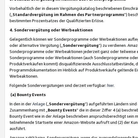
Vorbehaltlich der in diesem Vergütungskatalog beschriebenen Einschr
(„
Standardvergütung im Rahmen des Partnerprogramms
“) besc
bestimmten Prozentsatzes der Qualifizierten Erlöse.
4. Sondervergütung oder Werbeaktionen
Gelegentlich können wir Sonderprogramme oder Werbeaktionen auflegen,
oder alternative Vergütung („
Sondervergütung
”) zu verdienen. Amazo
Sonderprogramme oder Werbeaktionen jederzeit ganz oder teilweise einz
Sonderprogramme oder Werbeaktionen (auch Sonderprogramme oder We
Produktverkäufen kommt) disqualifizierende Ausschlusstatbestände, di
Programmdokumentation im Hinblick auf Produktverkäufe geltende E
Werbeaktionen.
Folgende Sondervergütungen sind derzeit verfügbar:
hier
.
(a) Bounty Events
In den in der
Anlage
(„
Sondervergütung
“) aufgeführten Ländern sind
Zusammenhang mit „
Bounty Events
“ die in dieser Ziffer 4 (a) besch
Bounty Event wie in der Anlage beschrieben anspruchsberechtigt sein mu
teilnehmende Startseite einer Amazon-Website aufruft und (2) der Kun
ausführt.
Amazon zahlt keine Sondervergütung, wenn das zugrundeliegende Boun