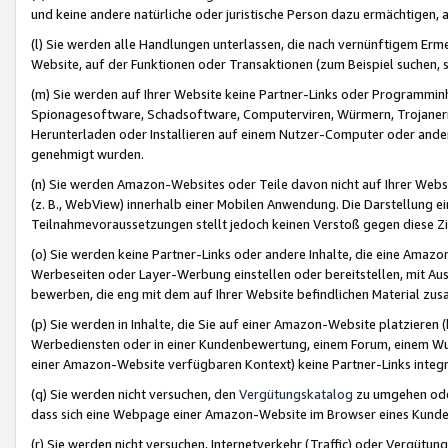
und keine andere natürliche oder juristische Person dazu ermächtigen, a
(l) Sie werden alle Handlungen unterlassen, die nach vernünftigem Erme
Website, auf der Funktionen oder Transaktionen (zum Beispiel suchen, s
(m) Sie werden auf Ihrer Website keine Partner-Links oder Programmin
Spionagesoftware, Schadsoftware, Computerviren, Würmern, Trojaner
Herunterladen oder Installieren auf einem Nutzer-Computer oder ande
genehmigt wurden.
(n) Sie werden Amazon-Websites oder Teile davon nicht auf Ihrer Websi
(z. B., WebView) innerhalb einer Mobilen Anwendung. Die Darstellung ein
Teilnahmevoraussetzungen stellt jedoch keinen Verstoß gegen diese Zif
(o) Sie werden keine Partner-Links oder andere Inhalte, die eine Am
Werbeseiten oder Layer-Werbung einstellen oder bereitstellen, mit Au
bewerben, die eng mit dem auf Ihrer Website befindlichen Material z
(p) Sie werden in Inhalte, die Sie auf einer Amazon-Website platzier
Werbediensten oder in einer Kundenbewertung, einem Forum, einem Wun
einer Amazon-Website verfügbaren Kontext) keine Partner-Links integr
(q) Sie werden nicht versuchen, den
Vergütungskatalog
zu umgehen oder
dass sich eine Webpage einer Amazon-Website im Browser eines Kunden 
(r) Sie werden nicht versuchen, Internetverkehr (Traffic) oder Vergü