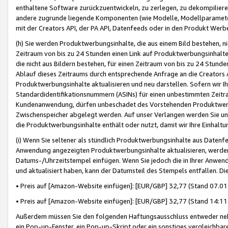
enthaltene Software zurückzuentwickeln, zu zerlegen, zu dekompilier
andere zugrunde liegende Komponenten (wie Modelle, Modellparameter
mit der Creators API, der PA API, Datenfeeds oder in den Produkt Werb
(h) Sie werden Produktwerbungsinhalte, die aus einem Bild bestehen, ni
Zeitraum von bis zu 24 Stunden einen Link auf Produktwerbungsinhalte
die nicht aus Bildern bestehen, für einen Zeitraum von bis zu 24 Stund
Ablauf dieses Zeitraums durch entsprechende Anfrage an die Creators 
Produktwerbungsinhalte aktualisieren und neu darstellen. Sofern wir Ih
Standardidentifikationsnummern (ASINs) für einen unbestimmten Zeitra
Kundenanwendung, dürfen unbeschadet des Vorstehenden Produktwerbu
Zwischenspeicher abgelegt werden. Auf unser Verlangen werden Sie un
die Produktwerbungsinhalte enthält oder nutzt, damit wir Ihre Einhalt
(i) Wenn Sie seltener als stündlich Produktwerbungsinhalte aus Datenfe
Anwendung angezeigten Produktwerbungsinhalte aktualisieren, werden 
Datums-/Uhrzeitstempel einfügen. Wenn Sie jedoch die in Ihrer Anwe
und aktualisiert haben, kann der Datumsteil des Stempels entfallen. Dies
• Preis auf [Amazon-Website einfügen]: [EUR/GBP] 32,77 (Stand 07.01.
• Preis auf [Amazon-Website einfügen]: [EUR/GBP] 32,77 (Stand 14:11 
Außerdem müssen Sie den folgenden Haftungsausschluss entweder neb
ein Pop-up-Fenster, ein Pop-up-Skript oder ein sonstiges vergleichba