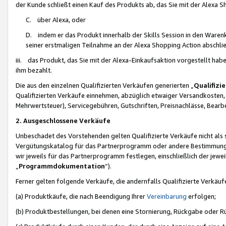
der Kunde schließt einen Kauf des Produkts ab, das Sie mit der Alexa 
C. über Alexa, oder
D. indem er das Produkt innerhalb der Skills Session in den Waren
seiner erstmaligen Teilnahme an der Alexa Shopping Action abschlie
iii. das Produkt, das Sie mit der Alexa-Einkaufsaktion vorgestellt ha
ihm bezahlt.
Die aus den einzelnen Qualifizierten Verkäufen generierten „
Qualifizi
Qualifizierten Verkäufe einnehmen, abzüglich etwaiger Versandkosten
Mehrwertsteuer), Servicegebühren, Gutschriften, Preisnachlässe, Bear
2. Ausgeschlossene Verkäufe
Unbeschadet des Vorstehenden gelten Qualifizierte Verkäufe nicht als
Vergütungskatalog für das Partnerprogramm oder andere Bestimmungen,
wir jeweils für das Partnerprogramm festlegen, einschließlich der jewe
„
Programmdokumentation
“).
Ferner gelten folgende Verkäufe, die andernfalls Qualifizierte Verkä
(a) Produktkäufe, die nach Beendigung Ihrer
Vereinbarung
erfolgen;
(b) Produktbestellungen, bei denen eine Stornierung, Rückgabe oder R