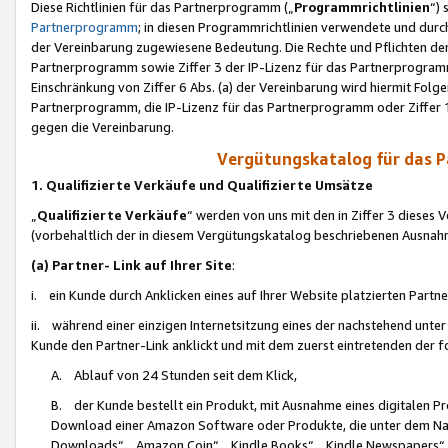
Diese Richtlinien für das Partnerprogramm („
Programmrichtlinien
“)
Partnerprogramm
; in diesen Programmrichtlinien verwendete und durch
der Vereinbarung zugewiesene Bedeutung. Die Rechte und Pflichten de
Partnerprogramm sowie Ziffer 3 der IP-Lizenz für das Partnerprogram
Einschränkung von Ziffer 6 Abs. (a) der Vereinbarung wird hiermit Fol
Partnerprogramm, die IP-Lizenz für das Partnerprogramm oder Ziffer 1
gegen die Vereinbarung.
Vergütungskatalog für das 
1. Qualifizierte Verkäufe und Qualifizierte Umsätze
„
Qualifizierte Verkäufe
“ werden von uns mit den in Ziffer 3 diese
(vorbehaltlich der in diesem Vergütungskatalog beschriebenen Ausnah
(a) Partner- Link auf Ihrer Site
:
i. ein Kunde durch Anklicken eines auf Ihrer Website platzierten Part
ii. während einer einzigen Internetsitzung eines der nachstehend unter (i)
Kunde den Partner-Link anklickt und mit dem zuerst eintretenden der f
A. Ablauf von 24 Stunden seit dem Klick,
B. der Kunde bestellt ein Produkt, mit Ausnahme eines digitalen P
Download einer Amazon Software oder Produkte, die unter dem N
Downloads“, „Amazon Coin“, „Kindle Books“, „Kindle Newspapers“, „