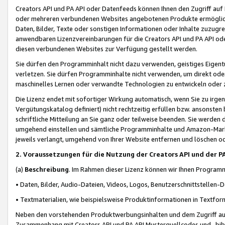
Creators API und PA API oder Datenfeeds können Ihnen den Zugriff auf D
oder mehreren verbundenen Websites angebotenen Produkte ermögliche
Daten, Bilder, Texte oder sonstigen Informationen oder Inhalte zuzugre
anwendbaren Lizenzvereinbarungen für die Creators API und PA API od
diesen verbundenen Websites zur Verfügung gestellt werden.
Sie dürfen den Programminhalt nicht dazu verwenden, geistiges Eigent
verletzen. Sie dürfen Programminhalte nicht verwenden, um direkt ode
maschinelles Lernen oder verwandte Technologien zu entwickeln oder zu
Die Lizenz endet mit sofortiger Wirkung automatisch, wenn Sie zu irg
Vergütungskatalog definiert) nicht rechtzeitig erfüllen bzw. ansonsten
schriftliche Mitteilung an Sie ganz oder teilweise beenden. Sie werden
umgehend einstellen und sämtliche Programminhalte und Amazon-Marke
jeweils verlangt, umgehend von Ihrer Website entfernen und löschen od
2. Voraussetzungen für die Nutzung der Creators API und der P
(a)
Beschreibung
. Im Rahmen dieser Lizenz können wir Ihnen Programmi
• Daten, Bilder, Audio-Dateien, Videos, Logos, Benutzerschnittstellen-
• Textmaterialien, wie beispielsweise Produktinformationen in Textfor
Neben den vorstehenden Produktwerbungsinhalten und dem Zugriff auf 
Zusammenhang mit Creators API und PA API Musterquellcodes und -bibli