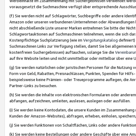
Werbeinhalte im Zusammenhang mit Suchergebnissen verwendet werden,
vorausgesetzt die Suchmaschine verfügt über entsprechende Ausschlu
(f) Sie werden nicht auf Schlagwörter, Suchbegriffe oder andere Ident
Amazon oder unseren verbundenen Unternehmen oder Abwandlungen bzw
nicht abschließende Liste unserer Marken entnehmen Sie bitte der Nich
Schlagwortauktionen auf Suchmaschinen teilnehmen, wenn die sich da
Kostenpflichtige Suchplatzierung (wie im
Vergütungskatalog
definiert
Suchmaschinen Links zur Verfügung stellen, damit Sie bei allgemeinen I
kostenfreien Suchergebnissen) auftauchen, solange Sie die
Vereinbaru
auf Ihre Website leiten und nicht unmittelbar oder mittelbar über eine
(g) Sie werden natürlichen oder juristischen Personen für die Nutzung 
Form von Geld, Rabatten, Preisnachlässen, Punkten, Spenden für Hilfs
beispielsweise keine Prämien- oder Treueprogramme auflegen, die Anrei
Partner-Links zu besuchen.
(h) Sie werden die Inhalte von elektronischen Formularen oder anderem M
abfangen, aufzeichnen, umleiten, auslesen, auslegen oder ausfüllen.
(i) Sie werden keine Kontodaten, die unsere Kunden im Zusammenhang 
Kunden der Amazon-Websites), abfragen, erheben, einholen, speichern,
(j) Sie werden Funktionen von Schaltflächen, Links oder andere Funkti
(k) Sie werden keine Bestellungen oder andere Geschäfte über eine Ama