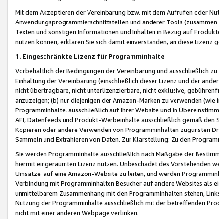
Mit dem Akzeptieren der Vereinbarung bzw. mit dem Aufrufen oder Nutz
Anwendungsprogrammierschnittstellen und anderer Tools (zusammen die
Texten und sonstigen Informationen und Inhalten in Bezug auf Produkte
nutzen können, erklären Sie sich damit einverstanden, an diese Lizenz 
1. Eingeschränkte Lizenz für Programminhalte
Vorbehaltlich der Bedingungen der Vereinbarung und ausschließlich z
Einhaltung der Vereinbarung (einschließlich dieser Lizenz und der ande
nicht übertragbare, nicht unterlizenzierbare, nicht exklusive, gebühren
anzuzeigen; (b) nur diejenigen der Amazon-Marken zu verwenden (wie in 
Programminhalte, ausschließlich auf Ihrer Website und in Übereinstimmu
API, Datenfeeds und Produkt-Werbeinhalte ausschließlich gemäß den Spe
Kopieren oder andere Verwenden von Programminhalten zugunsten Dri
Sammeln und Extrahieren von Daten. Zur Klarstellung: Zu den Program
Sie werden Programminhalte ausschließlich nach Maßgabe der Besti
hiermit eingeräumten Lizenz nutzen. Unbeschadet des Vorstehenden we
Umsätze auf eine Amazon-Website zu leiten, und werden Programminhal
Verbindung mit Programminhalten Besucher auf andere Websites als ein
unmittelbarem Zusammenhang mit den Programminhalten stehen, Links z
Nutzung der Programminhalte ausschließlich mit der betreffenden Pr
nicht mit einer anderen Webpage verlinken.