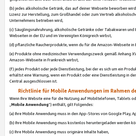
(b) jedes alkoholische Getränk, das auf deiner Webseite beworben wird
Lizenz zur Herstellung, zum Großhandel oder zum Vertrieb alkoholisch
Unternehmens betrieben wird,
(c) Säuglingsnahruhrung, alkoholische Getränke oder Tabakwaren und E
Webseiten in der EU und im Vereinigten Königreich wirbst,
(d) pflanzliche Raucherprodukte, wenn du für die Amazon-Webseite in B
(e) Produkte ohne medizinischen Verwendungszweck gemäß Anhang XVI 
Amazon-Webseite in Frankreich wirbst,
(f) jedes Produkt oder jede Dienstleistung, bei der es sich um ein Prod
erhältst eine Warnung, wenn ein Produkt oder eine Dienstleistung in de
Central ausgeschlossen ist.
Richtlinie für Mobile Anwendungen im Rahmen de
Wenn Ihre Website eine für die Nutzung auf Mobiltelefonen, Tablets 
„
Mobile Anwendung
“) enthält, gilt Folgendes:
(a) Ihre Mobile Anwendung muss in den App-Stores von Google Play, A
(b) Ihre Mobile Anwendung muss kostenlos heruntergeladen werden könn
(c) Ihre Mobile Anwendung muss originäre Inhalte haben,