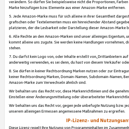
verändern. So dürfen Sie beispielsweise nicht die Proportionen, Farb
Marke hinzufügen bzw. Elemente aus einer Amazon-Marke entfernen.
5. Jede Amazon-Marke muss für sich alleine in ihrer Gesamtheit darge
grafischen oder Textelementen muss ein hinreichender Abstand gegebe
platzieren, der die Lesbarkeit oder Darstellung dieser Amazon-Marke b
6. Alle Rechte an den Amazon-Marken sind unser alleiniges Eigentum, 
kommt alleine uns zugute. Sie werden keine Handlungen vornehmen, 
stehen.
7. Du darfst kein Logo von, oder Inhalte erstellt von,
Drittanbietern au
anderweitig verwenden, es sei denn, du hast von diesem Verkäufer oder
8. Sie dürfen in keiner Rechtsordnung Marken nutzen oder zur Eintragu
keiner Rechtsordnung Marken, Domain-Namen, Subdomain-Namen, Benu
Amazon-Marke zum Verwechseln ähnlich sind.
Wir behalten uns das Recht vor, diese Markenrichtlinien und die gene
Einstellen einer Änderungsmitteilung oder überarbeiteter Markenricht
Wir behalten uns das Recht vor, gegen jede unbefugte Nutzung bzw. jede 
unserem alleinigen Ermessen angemessene Maßnahmen zu ergreifen.
IP-Lizenz- und Nutzungsan
Diese Lizenz regelt Ihre Nutzung von Programminhalten im Zusammen