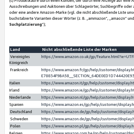
(c) Produktkäufe durch einen Kunden, der durch eine Anzeige auf eine 
Ausschreibungen und Auktionen über Schlagwörter, Suchbegriffe oder 
oder eine andere Amazon-Marke (vgl. die nicht abschließende Liste un
buchstabierte Varianten dieser Wörter (z. B. „ammazon“, „amaozn“ und „
Suchplatzierung
”);
Land
Nicht abschließende Liste der Marken
Vereinigtes
https://www.amazon.co.uk/gp/feature.html?ie=U
Königreich
Frankreich
https://www.amazon.fr/gp/help/customer/displa
E78834F9BA58__SECTION_64DE0ED1D744420E9
Italien
https://www.amazon.it/gp/help/customer/display
Irland
https://www.amazon.ie/gp/help/customer/displa
Niederlande
https://www.amazon.nl/gp/help/customer/display
Spanien
https://www.amazon.es/gp/help/customer/display
Deutschland
https://www.amazon.de/gp/help/customer/displa
Schweden
https://www.amazon.de/gp/help/customer/displa
Polen
https://www.amazon.pl/gp/help/customer/display
Belgien
https://www.amazon.com.be/gp/help/customer/d