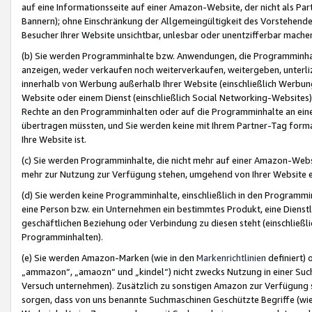
auf eine Informationsseite auf einer Amazon-Website, der nicht als Part
Bannern); ohne Einschränkung der Allgemeingültigkeit des Vorstehende
Besucher Ihrer Website unsichtbar, unlesbar oder unentzifferbar mache
(b) Sie werden Programminhalte bzw. Anwendungen, die Programminhalt
anzeigen, weder verkaufen noch weiterverkaufen, weitergeben, unterli
innerhalb von Werbung außerhalb Ihrer Website (einschließlich Werbun
Website oder einem Dienst (einschließlich Social Networking-Website
Rechte an den Programminhalten oder auf die Programminhalte an eine a
übertragen müssten, und Sie werden keine mit Ihrem Partner-Tag formati
Ihre Website ist.
(c) Sie werden Programminhalte, die nicht mehr auf einer Amazon-Websit
mehr zur Nutzung zur Verfügung stehen, umgehend von Ihrer Website e
(d) Sie werden keine Programminhalte, einschließlich in den Programmin
eine Person bzw. ein Unternehmen ein bestimmtes Produkt, eine Dienstle
geschäftlichen Beziehung oder Verbindung zu diesen steht (einschließli
Programminhalten).
(e) Sie werden Amazon-Marken (wie in den
Markenrichtlinien
definiert) 
„ammazon“, „amaozn“ und „kindel“) nicht zwecks Nutzung in einer Suc
Versuch unternehmen). Zusätzlich zu sonstigen Amazon zur Verfügung 
sorgen, dass von uns benannte Suchmaschinen Geschützte Begriffe (wie 