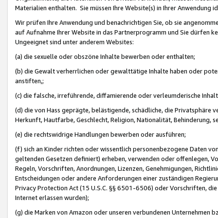
Materialien enthalten. Sie müssen Ihre Website(s) in Ihrer Anwendung ide
Wir prüfen Ihre Anwendung und benachrichtigen Sie, ob sie angenommen
auf Aufnahme Ihrer Website in das Partnerprogramm und Sie dürfen kei
Ungeeignet sind unter anderem Websites:
(a) die sexuelle oder obszöne Inhalte bewerben oder enthalten;
(b) die Gewalt verherrlichen oder gewalttätige Inhalte haben oder pot
anstiften,;
(c) die falsche, irreführende, diffamierende oder verleumderische Inha
(d) die von Hass geprägte, belästigende, schädliche, die Privatsphäre v
Herkunft, Hautfarbe, Geschlecht, Religion, Nationalität, Behinderung, 
(e) die rechtswidrige Handlungen bewerben oder ausführen;
(f) sich an Kinder richten oder wissentlich personenbezogene Daten vo
geltenden Gesetzen definiert) erheben, verwenden oder offenlegen, Vo
Regeln, Vorschriften, Anordnungen, Lizenzen, Genehmigungen, Richtlini
Entscheidungen oder andere Anforderungen einer zuständigen Regierung
Privacy Protection Act (15 U.S.C. §§ 6501-6506) oder Vorschriften, di
Internet erlassen wurden);
(g) die Marken von Amazon oder unseren verbundenen Unternehmen b