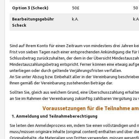
Option 3 (Scheck)
50£
50
Bearbeitungsgebühr
k.A.
k.A
Scheck
Sind auf Ihrem Konto für einen Zeitraum von mindestens drei Jahren kein
Frist von sieben Tagen nach einer entsprechenden Ankündigung die für
Schlussbetrag zurückzuhalten, der dem in der Übersicht Mindestausz
Mindestauszahlungsbetrag entspricht. Ferner können eine etwaig aufg
unterliegen oder durch geltende Verjährungsfristen verfallen.
An Sie unter Abzug bzw. Einbehalt aller in der Vereinbarung beschrieb
Ihnen gemäß der Vereinbarung zustehenden Beträge dar.
Sollten Sie, gleich aus welchem Grund, eine Überschusszahlung erhalte
an Sie im Rahmen der Vereinbarung zukünftig zahlbaren Vergütung zu 
Voraussetzungen für die Teilnahme a
1. Anmeldung und Teilnahmeberechtigung
Sie leiten den Anmeldeprozess ein, indem Sie einen vollständigen und 
muss/müssen originäre Inhalte (original content) enthalten und über d
Originalinhalte, die Materialien von Dritten verwenden, müssen wese