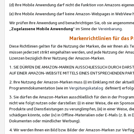
(d) Ihre Mobile Anwendung darf nicht die Funktion von Amazons eige
(e) Ihre Mobile Anwendung darf keine Amazon-Webpages in WebView 
Wir prüfen Ihre Anwendung und benachrichtigen Sie, ob sie angenomm
„
Zugelassene Mobile Anwendung
“ im Sinne der
Vereinbarung
.
Markenrichtlinien für das 
Diese Richtlinien gelten für die Nutzung der Marken, die wir Ihnen als 
müssen jederzeit strikt eingehalten werden, und jede Nutzung der Ama
Lizenzen bezüglich Ihrer Nutzung der Amazon-Marken.
1. SIE DÜRFEN DIE AMAZON-MARKEN AUSSCHLIESSLICH DURCH DARS
AUF EINER AMAZON-WEBSITE MITTELS EINES ENTSPRECHENDEN PART
2. Ihre Nutzung der Amazon-Marken muss (i) im Einklang mit der aktuells
Programmdokumentation (wie im
Vergütungskatalog
definiert) erfolg
3. Sie dürfen die Amazon-Marken ausschließlich für den in der Progr
nicht wie folgt nutzen oder darstellen: (i) in einer Weise, die ein Spo
Produkte und Dienstleistungen zu verunglimpfen, (iii) in einer Weise
schädigen könnte, oder (iv) in Offline-Materialien oder E-Mails (z. B.
Dokumenten oder mündlicher Werbung).
4. Wir werden Ihnen ein Bild bzw. Bilder der Amazon-Marken zur Verfüg