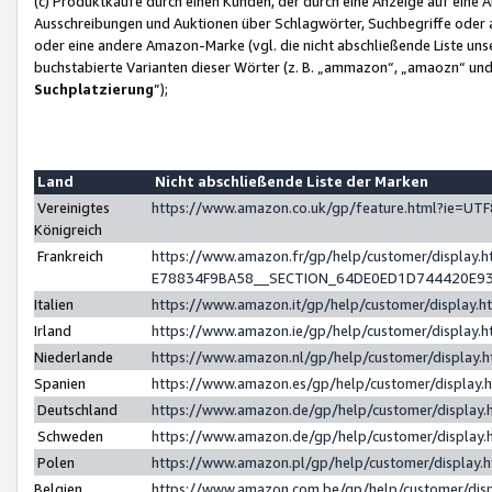
(c) Produktkäufe durch einen Kunden, der durch eine Anzeige auf eine 
Ausschreibungen und Auktionen über Schlagwörter, Suchbegriffe oder 
oder eine andere Amazon-Marke (vgl. die nicht abschließende Liste un
buchstabierte Varianten dieser Wörter (z. B. „ammazon“, „amaozn“ und „
Suchplatzierung
”);
Land
Nicht abschließende Liste der Marken
Vereinigtes
https://www.amazon.co.uk/gp/feature.html?ie=U
Königreich
Frankreich
https://www.amazon.fr/gp/help/customer/displa
E78834F9BA58__SECTION_64DE0ED1D744420E9
Italien
https://www.amazon.it/gp/help/customer/display
Irland
https://www.amazon.ie/gp/help/customer/displa
Niederlande
https://www.amazon.nl/gp/help/customer/display
Spanien
https://www.amazon.es/gp/help/customer/display
Deutschland
https://www.amazon.de/gp/help/customer/displa
Schweden
https://www.amazon.de/gp/help/customer/displa
Polen
https://www.amazon.pl/gp/help/customer/display
Belgien
https://www.amazon.com.be/gp/help/customer/d