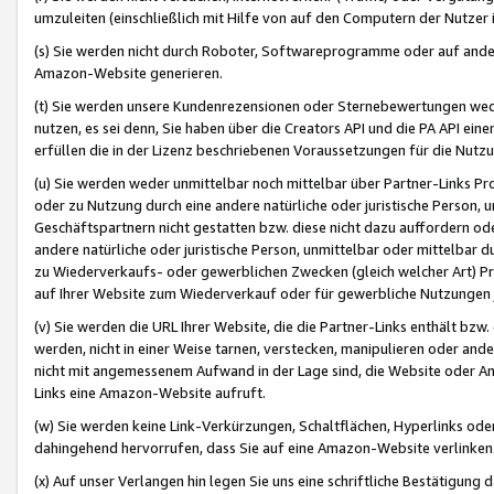
umzuleiten (einschließlich mit Hilfe von auf den Computern der Nutzer i
(s) Sie werden nicht durch Roboter, Softwareprogramme oder auf andere
Amazon-Website generieren.
(t) Sie werden unsere Kundenrezensionen oder Sternebewertungen wed
nutzen, es sei denn, Sie haben über die Creators API und die PA API e
erfüllen die in der Lizenz beschriebenen Voraussetzungen für die Nutzu
(u) Sie werden weder unmittelbar noch mittelbar über Partner-Links P
oder zu Nutzung durch eine andere natürliche oder juristische Person,
Geschäftspartnern nicht gestatten bzw. diese nicht dazu auffordern od
andere natürliche oder juristische Person, unmittelbar oder mittelbar
zu Wiederverkaufs- oder gewerblichen Zwecken (gleich welcher Art) 
auf Ihrer Website zum Wiederverkauf oder für gewerbliche Nutzungen 
(v) Sie werden die URL Ihrer Website, die die Partner-Links enthält b
werden, nicht in einer Weise tarnen, verstecken, manipulieren oder and
nicht mit angemessenem Aufwand in der Lage sind, die Website oder A
Links eine Amazon-Website aufruft.
(w) Sie werden keine Link-Verkürzungen, Schaltflächen, Hyperlinks ode
dahingehend hervorrufen, dass Sie auf eine Amazon-Website verlinken
(x) Auf unser Verlangen hin legen Sie uns eine schriftliche Bestätigung