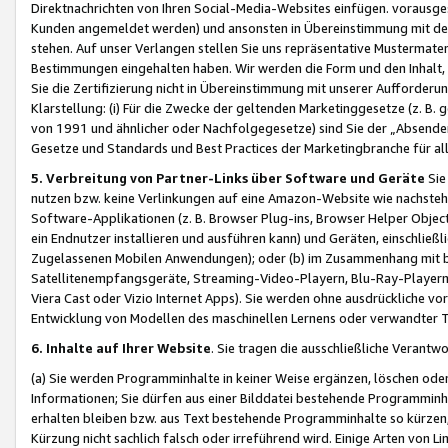
Direktnachrichten von Ihren Social-Media-Websites einfügen. vorausg
Kunden angemeldet werden) und ansonsten in Übereinstimmung mit der
stehen. Auf unser Verlangen stellen Sie uns repräsentative Mustermater
Bestimmungen eingehalten haben. Wir werden die Form und den Inhalt, di
Sie die Zertifizierung nicht in Übereinstimmung mit unserer Aufforderu
Klarstellung: (i) Für die Zwecke der geltenden Marketinggesetze (z. 
von 1991 und ähnlicher oder Nachfolgegesetze) sind Sie der „Absender“ j
Gesetze und Standards und Best Practices der Marketingbranche für 
5. Verbreitung von Partner-Links über Software und Geräte
Sie
nutzen bzw. keine Verlinkungen auf eine Amazon-Website wie nachsteh
Software-Applikationen (z. B. Browser Plug-ins, Browser Helper Objec
ein Endnutzer installieren und ausführen kann) und Geräten, einschlie
Zugelassenen Mobilen Anwendungen); oder (b) im Zusammenhang mit bzw.
Satellitenempfangsgeräte, Streaming-Video-Playern, Blu-Ray-Playern 
Viera Cast oder Vizio Internet Apps). Sie werden ohne ausdrückliche v
Entwicklung von Modellen des maschinellen Lernens oder verwandter 
6. Inhalte auf Ihrer Website
. Sie tragen die ausschließliche Verantwo
(a) Sie werden Programminhalte in keiner Weise ergänzen, löschen oder
Informationen; Sie dürfen aus einer Bilddatei bestehende Programminhal
erhalten bleiben bzw. aus Text bestehende Programminhalte so kürzen, 
Kürzung nicht sachlich falsch oder irreführend wird. Einige Arten von L