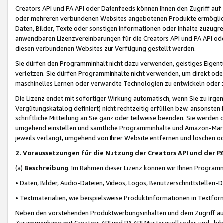
Creators API und PA API oder Datenfeeds können Ihnen den Zugriff auf D
oder mehreren verbundenen Websites angebotenen Produkte ermögliche
Daten, Bilder, Texte oder sonstigen Informationen oder Inhalte zuzugre
anwendbaren Lizenzvereinbarungen für die Creators API und PA API od
diesen verbundenen Websites zur Verfügung gestellt werden.
Sie dürfen den Programminhalt nicht dazu verwenden, geistiges Eigent
verletzen. Sie dürfen Programminhalte nicht verwenden, um direkt ode
maschinelles Lernen oder verwandte Technologien zu entwickeln oder zu
Die Lizenz endet mit sofortiger Wirkung automatisch, wenn Sie zu irg
Vergütungskatalog definiert) nicht rechtzeitig erfüllen bzw. ansonsten
schriftliche Mitteilung an Sie ganz oder teilweise beenden. Sie werden
umgehend einstellen und sämtliche Programminhalte und Amazon-Marke
jeweils verlangt, umgehend von Ihrer Website entfernen und löschen od
2. Voraussetzungen für die Nutzung der Creators API und der P
(a)
Beschreibung
. Im Rahmen dieser Lizenz können wir Ihnen Programmi
• Daten, Bilder, Audio-Dateien, Videos, Logos, Benutzerschnittstellen-
• Textmaterialien, wie beispielsweise Produktinformationen in Textfor
Neben den vorstehenden Produktwerbungsinhalten und dem Zugriff auf 
Zusammenhang mit Creators API und PA API Musterquellcodes und -bibli