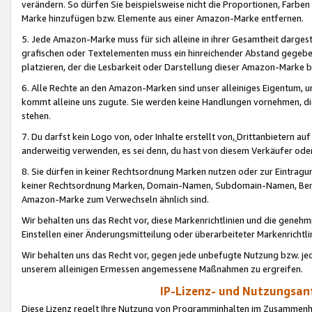
verändern. So dürfen Sie beispielsweise nicht die Proportionen, Farb
Marke hinzufügen bzw. Elemente aus einer Amazon-Marke entfernen.
5. Jede Amazon-Marke muss für sich alleine in ihrer Gesamtheit darge
grafischen oder Textelementen muss ein hinreichender Abstand gegebe
platzieren, der die Lesbarkeit oder Darstellung dieser Amazon-Marke b
6. Alle Rechte an den Amazon-Marken sind unser alleiniges Eigentum, 
kommt alleine uns zugute. Sie werden keine Handlungen vornehmen, 
stehen.
7. Du darfst kein Logo von, oder Inhalte erstellt von,
Drittanbietern au
anderweitig verwenden, es sei denn, du hast von diesem Verkäufer oder
8. Sie dürfen in keiner Rechtsordnung Marken nutzen oder zur Eintragu
keiner Rechtsordnung Marken, Domain-Namen, Subdomain-Namen, Benu
Amazon-Marke zum Verwechseln ähnlich sind.
Wir behalten uns das Recht vor, diese Markenrichtlinien und die gene
Einstellen einer Änderungsmitteilung oder überarbeiteter Markenricht
Wir behalten uns das Recht vor, gegen jede unbefugte Nutzung bzw. jede 
unserem alleinigen Ermessen angemessene Maßnahmen zu ergreifen.
IP-Lizenz- und Nutzungsan
Diese Lizenz regelt Ihre Nutzung von Programminhalten im Zusammen