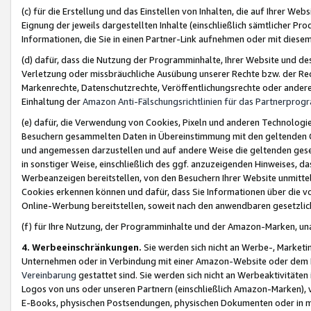
(c) für die Erstellung und das Einstellen von Inhalten, die auf Ihrer We
Eignung der jeweils dargestellten Inhalte (einschließlich sämtlicher 
Informationen, die Sie in einen Partner-Link aufnehmen oder mit diese
(d) dafür, dass die Nutzung der Programminhalte, Ihrer Website und des 
Verletzung oder missbräuchliche Ausübung unserer Rechte bzw. der Recht
Markenrechte, Datenschutzrechte, Veröffentlichungsrechte oder anderer
Einhaltung der
Amazon Anti-Fälschungsrichtlinien für das Partnerpro
(e) dafür, die Verwendung von Cookies, Pixeln und anderen Technologien
Besuchern gesammelten Daten in Übereinstimmung mit den geltenden Ge
und angemessen darzustellen und auf andere Weise die geltenden geset
in sonstiger Weise, einschließlich des ggf. anzuzeigenden Hinweises, d
Werbeanzeigen bereitstellen, von den Besuchern Ihrer Website unmitte
Cookies erkennen können und dafür, dass Sie Informationen über die v
Online-Werbung bereitstellen, soweit nach den anwendbaren gesetzlic
(f) für Ihre Nutzung, der Programminhalte und der Amazon-Marken, u
4. Werbeeinschränkungen.
Sie werden sich nicht an Werbe-, Market
Unternehmen oder in Verbindung mit einer Amazon-Website oder dem Pa
Vereinbarung
gestattet sind. Sie werden sich nicht an Werbeaktivitäten
Logos von uns oder unseren Partnern (einschließlich Amazon-Marken), 
E-Books, physischen Postsendungen, physischen Dokumenten oder in 