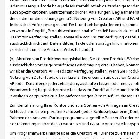
jeden Musterquellcode bzw. jede Musterbibliothek geltenden gesonder
auch Spezifikationen, Benutzerhandbücher, Anleitungen, Begleitmaterial
denen die für die ordnungsgemäße Nutzung von Creators API und PA A
technischen Anforderungen und Test- und Leistungskriterien (zusammen
verwendete Begriff „Produktwerbungsinhalte“ schließt ausdrücklich al
Lizenz zur Verfügung stellen, sowie alle von uns zur Verfügung gestel
ausdrücklich nicht auf Daten, Bilder, Texte oder sonstige Informatione
es sich nicht um eine Amazon-Website handelt.
(b) Abrufen von Produktwerbungsinhalten. Sie können Produkt-Werbein
ausdrückliche vorherige schriftliche Genehmigung erteilt haben, könn
wir über die Creators API Feeds zur Verfügung stellen. Wenn Sie Produk
Nutzung von Datenfeeds dieser Lizenz. Sie erkennen an, dass wir Creat
API oder Datenfeeds jederzeit ändern, auslaufen lassen oder neu veröffe
Verantwortung liegt, sicherzustellen, dass Ihr Zugriff auf die und Ihr
jeweiligen Zeitpunkt aktuellen Anforderungen (einschließlich dieser Liz
Zur Identifizierung Ihres Kontos und zum Stellen von Anfragen an Crea
Schlüssel und einem privaten Schlüssel (jedes Schlüsselpaar eine „Kon
Rahmen des Amazon-Partnerprogramms zugeteilte Partner-ID oder ein
Kontokennungen über den Creators API und PA API Kontoerstellungspro
Um Programmwerbeinhalte über die Creators API Dienste zu erhalten, m