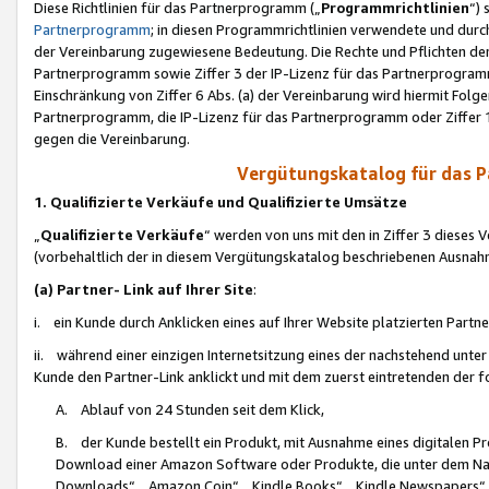
Diese Richtlinien für das Partnerprogramm („
Programmrichtlinien
“)
Partnerprogramm
; in diesen Programmrichtlinien verwendete und durch
der Vereinbarung zugewiesene Bedeutung. Die Rechte und Pflichten de
Partnerprogramm sowie Ziffer 3 der IP-Lizenz für das Partnerprogram
Einschränkung von Ziffer 6 Abs. (a) der Vereinbarung wird hiermit Fol
Partnerprogramm, die IP-Lizenz für das Partnerprogramm oder Ziffer 1
gegen die Vereinbarung.
Vergütungskatalog für das 
1. Qualifizierte Verkäufe und Qualifizierte Umsätze
„
Qualifizierte Verkäufe
“ werden von uns mit den in Ziffer 3 diese
(vorbehaltlich der in diesem Vergütungskatalog beschriebenen Ausnah
(a) Partner- Link auf Ihrer Site
:
i. ein Kunde durch Anklicken eines auf Ihrer Website platzierten Part
ii. während einer einzigen Internetsitzung eines der nachstehend unter (i)
Kunde den Partner-Link anklickt und mit dem zuerst eintretenden der f
A. Ablauf von 24 Stunden seit dem Klick,
B. der Kunde bestellt ein Produkt, mit Ausnahme eines digitalen P
Download einer Amazon Software oder Produkte, die unter dem N
Downloads“, „Amazon Coin“, „Kindle Books“, „Kindle Newspapers“, „