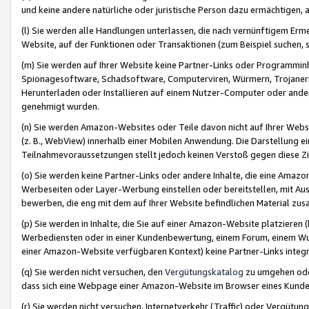
und keine andere natürliche oder juristische Person dazu ermächtigen, a
(l) Sie werden alle Handlungen unterlassen, die nach vernünftigem Erme
Website, auf der Funktionen oder Transaktionen (zum Beispiel suchen, s
(m) Sie werden auf Ihrer Website keine Partner-Links oder Programmin
Spionagesoftware, Schadsoftware, Computerviren, Würmern, Trojaner
Herunterladen oder Installieren auf einem Nutzer-Computer oder ande
genehmigt wurden.
(n) Sie werden Amazon-Websites oder Teile davon nicht auf Ihrer Websi
(z. B., WebView) innerhalb einer Mobilen Anwendung. Die Darstellung ein
Teilnahmevoraussetzungen stellt jedoch keinen Verstoß gegen diese Zif
(o) Sie werden keine Partner-Links oder andere Inhalte, die eine Am
Werbeseiten oder Layer-Werbung einstellen oder bereitstellen, mit Au
bewerben, die eng mit dem auf Ihrer Website befindlichen Material z
(p) Sie werden in Inhalte, die Sie auf einer Amazon-Website platzier
Werbediensten oder in einer Kundenbewertung, einem Forum, einem Wun
einer Amazon-Website verfügbaren Kontext) keine Partner-Links integr
(q) Sie werden nicht versuchen, den
Vergütungskatalog
zu umgehen oder
dass sich eine Webpage einer Amazon-Website im Browser eines Kunden 
(r) Sie werden nicht versuchen, Internetverkehr (Traffic) oder Vergü