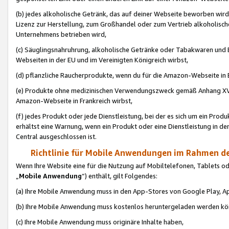
(b) jedes alkoholische Getränk, das auf deiner Webseite beworben wird
Lizenz zur Herstellung, zum Großhandel oder zum Vertrieb alkoholisch
Unternehmens betrieben wird,
(c) Säuglingsnahruhrung, alkoholische Getränke oder Tabakwaren und E
Webseiten in der EU und im Vereinigten Königreich wirbst,
(d) pflanzliche Raucherprodukte, wenn du für die Amazon-Webseite in B
(e) Produkte ohne medizinischen Verwendungszweck gemäß Anhang XVI 
Amazon-Webseite in Frankreich wirbst,
(f) jedes Produkt oder jede Dienstleistung, bei der es sich um ein Prod
erhältst eine Warnung, wenn ein Produkt oder eine Dienstleistung in de
Central ausgeschlossen ist.
Richtlinie für Mobile Anwendungen im Rahmen de
Wenn Ihre Website eine für die Nutzung auf Mobiltelefonen, Tablets 
„
Mobile Anwendung
“) enthält, gilt Folgendes:
(a) Ihre Mobile Anwendung muss in den App-Stores von Google Play, A
(b) Ihre Mobile Anwendung muss kostenlos heruntergeladen werden könn
(c) Ihre Mobile Anwendung muss originäre Inhalte haben,