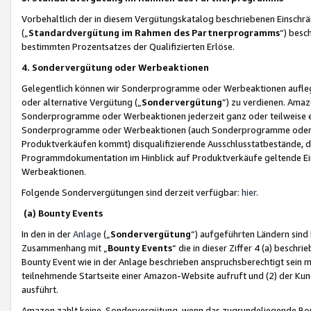
Vorbehaltlich der in diesem Vergütungskatalog beschriebenen Einschr
(„
Standardvergütung im Rahmen des Partnerprogramms
“) besc
bestimmten Prozentsatzes der Qualifizierten Erlöse.
4. Sondervergütung oder Werbeaktionen
Gelegentlich können wir Sonderprogramme oder Werbeaktionen auflegen,
oder alternative Vergütung („
Sondervergütung
”) zu verdienen. Amazo
Sonderprogramme oder Werbeaktionen jederzeit ganz oder teilweise einz
Sonderprogramme oder Werbeaktionen (auch Sonderprogramme oder We
Produktverkäufen kommt) disqualifizierende Ausschlusstatbestände, di
Programmdokumentation im Hinblick auf Produktverkäufe geltende E
Werbeaktionen.
Folgende Sondervergütungen sind derzeit verfügbar:
hier
.
(a) Bounty Events
In den in der
Anlage
(„
Sondervergütung
“) aufgeführten Ländern sind
Zusammenhang mit „
Bounty Events
“ die in dieser Ziffer 4 (a) besch
Bounty Event wie in der Anlage beschrieben anspruchsberechtigt sein mu
teilnehmende Startseite einer Amazon-Website aufruft und (2) der Kun
ausführt.
Amazon zahlt keine Sondervergütung, wenn das zugrundeliegende Boun