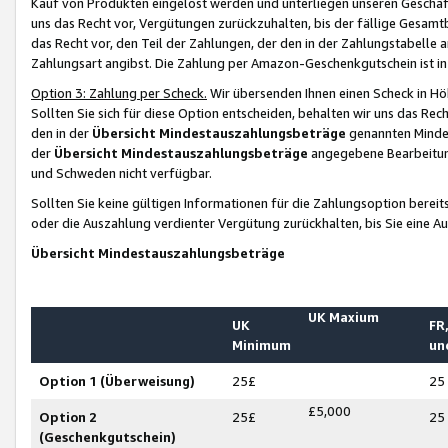
Kauf von Produkten eingelöst werden und unterliegen unseren Geschäf
uns das Recht vor, Vergütungen zurückzuhalten, bis der fällige Gesamt
das Recht vor, den Teil der Zahlungen, der den in der Zahlungstabelle 
Zahlungsart angibst. Die Zahlung per Amazon-Geschenkgutschein ist in
Option 3: Zahlung per Scheck.
Wir übersenden Ihnen einen Scheck in Höh
Sollten Sie sich für diese Option entscheiden, behalten wir uns das Rec
den in der
Übersicht Mindestauszahlungsbeträge
genannten Mindest
der
Übersicht Mindestauszahlungsbeträge
angegebene Bearbeitung
und Schweden nicht verfügbar.
Sollten Sie keine gültigen Informationen für die Zahlungsoption bereit
oder die Auszahlung verdienter Vergütung zurückhalten, bis Sie eine A
Übersicht Mindestauszahlungsbeträge
UK Maxium
UK
FR,
Minimum
un
Option 1 (Überweisung)
25£
25
£5,000
Option 2
25£
25
(Geschenkgutschein)