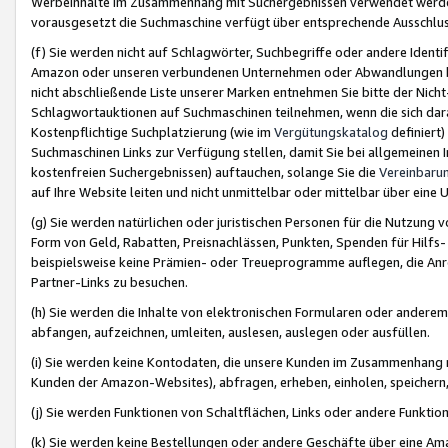
Werbeinhalte im Zusammenhang mit Suchergebnissen verwendet werden,
vorausgesetzt die Suchmaschine verfügt über entsprechende Ausschlu
(f) Sie werden nicht auf Schlagwörter, Suchbegriffe oder andere Ident
Amazon oder unseren verbundenen Unternehmen oder Abwandlungen bzw
nicht abschließende Liste unserer Marken entnehmen Sie bitte der Nich
Schlagwortauktionen auf Suchmaschinen teilnehmen, wenn die sich da
Kostenpflichtige Suchplatzierung (wie im
Vergütungskatalog
definiert
Suchmaschinen Links zur Verfügung stellen, damit Sie bei allgemeinen I
kostenfreien Suchergebnissen) auftauchen, solange Sie die
Vereinbaru
auf Ihre Website leiten und nicht unmittelbar oder mittelbar über eine
(g) Sie werden natürlichen oder juristischen Personen für die Nutzung 
Form von Geld, Rabatten, Preisnachlässen, Punkten, Spenden für Hilfs
beispielsweise keine Prämien- oder Treueprogramme auflegen, die Anrei
Partner-Links zu besuchen.
(h) Sie werden die Inhalte von elektronischen Formularen oder anderem M
abfangen, aufzeichnen, umleiten, auslesen, auslegen oder ausfüllen.
(i) Sie werden keine Kontodaten, die unsere Kunden im Zusammenhang 
Kunden der Amazon-Websites), abfragen, erheben, einholen, speichern,
(j) Sie werden Funktionen von Schaltflächen, Links oder andere Funkti
(k) Sie werden keine Bestellungen oder andere Geschäfte über eine Ama