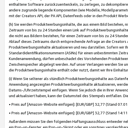
enthaltene Software zurückzuentwickeln, zu zerlegen, zu dekompilier
andere zugrunde liegende Komponenten (wie Modelle, Modellparameter
mit der Creators API, der PA API, Datenfeeds oder in den Produkt Werb
(h) Sie werden Produktwerbungsinhalte, die aus einem Bild bestehen, ni
Zeitraum von bis zu 24 Stunden einen Link auf Produktwerbungsinhalte
die nicht aus Bildern bestehen, für einen Zeitraum von bis zu 24 Stund
Ablauf dieses Zeitraums durch entsprechende Anfrage an die Creators 
Produktwerbungsinhalte aktualisieren und neu darstellen. Sofern wir Ih
Standardidentifikationsnummern (ASINs) für einen unbestimmten Zeitra
Kundenanwendung, dürfen unbeschadet des Vorstehenden Produktwerbu
Zwischenspeicher abgelegt werden. Auf unser Verlangen werden Sie un
die Produktwerbungsinhalte enthält oder nutzt, damit wir Ihre Einhalt
(i) Wenn Sie seltener als stündlich Produktwerbungsinhalte aus Datenfe
Anwendung angezeigten Produktwerbungsinhalte aktualisieren, werden 
Datums-/Uhrzeitstempel einfügen. Wenn Sie jedoch die in Ihrer Anwe
und aktualisiert haben, kann der Datumsteil des Stempels entfallen. Dies
• Preis auf [Amazon-Website einfügen]: [EUR/GBP] 32,77 (Stand 07.01.
• Preis auf [Amazon-Website einfügen]: [EUR/GBP] 32,77 (Stand 14:11 
Außerdem müssen Sie den folgenden Haftungsausschluss entweder neb
ein Pop-up-Fenster, ein Pop-up-Skript oder ein sonstiges vergleichba