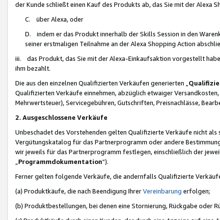
der Kunde schließt einen Kauf des Produkts ab, das Sie mit der Alexa 
C. über Alexa, oder
D. indem er das Produkt innerhalb der Skills Session in den Waren
seiner erstmaligen Teilnahme an der Alexa Shopping Action abschlie
iii. das Produkt, das Sie mit der Alexa-Einkaufsaktion vorgestellt ha
ihm bezahlt.
Die aus den einzelnen Qualifizierten Verkäufen generierten „
Qualifizi
Qualifizierten Verkäufe einnehmen, abzüglich etwaiger Versandkosten
Mehrwertsteuer), Servicegebühren, Gutschriften, Preisnachlässe, Bear
2. Ausgeschlossene Verkäufe
Unbeschadet des Vorstehenden gelten Qualifizierte Verkäufe nicht als
Vergütungskatalog für das Partnerprogramm oder andere Bestimmungen,
wir jeweils für das Partnerprogramm festlegen, einschließlich der jewe
„
Programmdokumentation
“).
Ferner gelten folgende Verkäufe, die andernfalls Qualifizierte Verkä
(a) Produktkäufe, die nach Beendigung Ihrer
Vereinbarung
erfolgen;
(b) Produktbestellungen, bei denen eine Stornierung, Rückgabe oder R