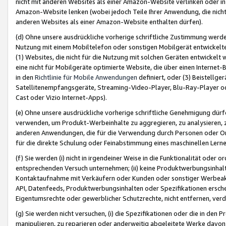
nicht mit anderen Websites als einer Amazon-Website verlinken oder i
Amazon-Website lenken (wobei jedoch Teile Ihrer Anwendung, die nich
anderen Websites als einer Amazon-Website enthalten dürfen).
(d) Ohne unsere ausdrückliche vorherige schriftliche Zustimmung werd
Nutzung mit einem Mobiltelefon oder sonstigen Mobilgerät entwickelt
(1) Websites, die nicht für die Nutzung mit solchen Geräten entwickelt
eine nicht für Mobilgeräte optimierte Website, die über einen Interne
in den
Richtlinie für Mobile Anwendungen
definiert, oder (3) Beistellge
Satellitenempfangsgeräte, Streaming-Video-Player, Blu-Ray-Player ode
Cast oder Vizio Internet-Apps).
(e) Ohne unsere ausdrückliche vorherige schriftliche Genehmigung dürfe
verwenden, um Produkt-Werbeinhalte zu aggregieren, zu analysieren, 
anderen Anwendungen, die für die Verwendung durch Personen oder Or
für die direkte Schulung oder Feinabstimmung eines maschinellen Lern
(f) Sie werden (i) nicht in irgendeiner Weise in die Funktionalität ode
entsprechenden Versuch unternehmen; (ii) keine Produktwerbungsinha
Kontaktaufnahme mit Verkäufern oder Kunden oder sonstiger Werbeaktiv
API, Datenfeeds, Produktwerbungsinhalten oder Spezifikationen erschei
Eigentumsrechte oder gewerblicher Schutzrechte, nicht entfernen, verd
(g) Sie werden nicht versuchen, (i) die Spezifikationen oder die in de
manipulieren, zu reparieren oder anderweitig abgeleitete Werke davon z