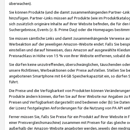
überwachen).
Sie können Produkte (und die damit zusammenhängenden Partner-Links)
hinzufügen. Partner-Links müssen auf Produkte (wie im Produktkatalog de
sich zusätzlich originäre Inhalte auf Ihrer Website befinden, die für 
Suchergebnisse, Events (z. B. Prime Day) oder die Homepages bestimmte
Sie müssen sämtliche Links und damit zusammenhängende Verweise auf z
Werbeaktion auf der jeweiligen Amazon-Website endet. Falls Sie beisp
einstellen und darauf hinweisen, dass Amazon auf ausgewählte Kleidun
Preisnachlass in Höhe von 15 % von Ihrer Website entfernen, sobald di
Sie dürfen keine unzutreffenden, überschwänglichen, täuschenden od
unsere Richtlinien, Werbeaktionen oder Preise aufstellen. Stellen Sie 
angebotenen Smartphone mit 64 GB Speicherkapazität ein, so dürfen S
führt.
Die Preise und die Verfügbarkeit von Produkten können Veränderungen 
Produkte ändern können, dürfen Sie auf Ihrer Website nur Angaben zu P
Preisen und Verfügbarkeit dargestellt sind bedienen oder (b) Sie Daten
der Lizenz festgelegten Anforderungen für die Nutzung von PA API einh
Ferner müssen Sie, falls Sie Preise für ein Produkt auf Ihrer Website in 
einer Preisvergleichsmaschine) zusammen mit Preisen für das gleiche o
außerhalb der Amazon-Website angeboten werden, jeweils den niedrigst