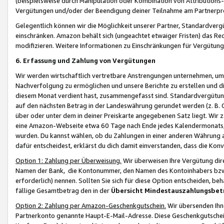
(beispielsweise durch Manipulation oder Kombination von Attributions-
Vergütungen und/oder der Beendigung deiner Teilnahme am Partnerp
Gelegentlich können wir die Möglichkeit unserer Partner, Standardv
einschränken. Amazon behält sich (ungeachtet etwaiger Fristen) das Re
modifizieren. Weitere Informationen zu Einschränkungen für Vergütung
6. Erfassung und Zahlung von Vergütungen
Wir werden wirtschaftlich vertretbare Anstrengungen unternehmen, um 
Nachverfolgung zu ermöglichen und unsere Berichte zu erstellen und di
diesem Monat verdient hast, zusammengefasst sind. Standardvergütung
auf den nächsten Betrag in der Landeswährung gerundet werden (z. B. C
über oder unter dem in deiner Preiskarte angegebenen Satz liegt. Wir
eine Amazon-Webseite etwa 60 Tage nach Ende jedes Kalendermonats, i
wurden. Du kannst wählen, ob du Zahlungen in einer anderen Währung
dafür entscheidest, erklärst du dich damit einverstanden, dass die K
Option 1: Zahlung per Überweisung.
Wir überweisen Ihre Vergütung dir
Namen der Bank, die Kontonummer, den Namen des Kontoinhabers bzw. a
erforderlich) nennen. Sollten Sie sich für diese Option entscheiden, be
fällige Gesamtbetrag den in der
Übersicht Mindestauszahlungsbet
Option 2: Zahlung per Amazon-Geschenkgutschein.
Wir übersenden Ihne
Partnerkonto genannte Haupt-E-Mail-Adresse. Diese Geschenkgutschei