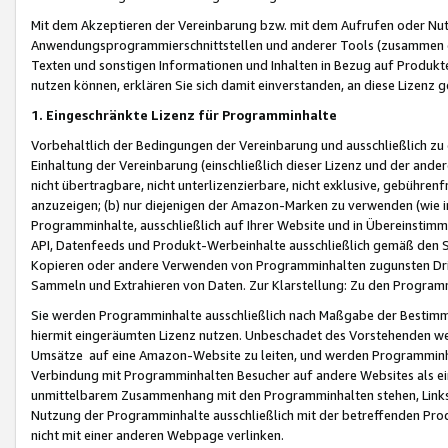
Mit dem Akzeptieren der Vereinbarung bzw. mit dem Aufrufen oder Nutz
Anwendungsprogrammierschnittstellen und anderer Tools (zusammen die
Texten und sonstigen Informationen und Inhalten in Bezug auf Produkte
nutzen können, erklären Sie sich damit einverstanden, an diese Lizenz 
1. Eingeschränkte Lizenz für Programminhalte
Vorbehaltlich der Bedingungen der Vereinbarung und ausschließlich z
Einhaltung der Vereinbarung (einschließlich dieser Lizenz und der ande
nicht übertragbare, nicht unterlizenzierbare, nicht exklusive, gebühren
anzuzeigen; (b) nur diejenigen der Amazon-Marken zu verwenden (wie in 
Programminhalte, ausschließlich auf Ihrer Website und in Übereinstimmu
API, Datenfeeds und Produkt-Werbeinhalte ausschließlich gemäß den Spe
Kopieren oder andere Verwenden von Programminhalten zugunsten Dri
Sammeln und Extrahieren von Daten. Zur Klarstellung: Zu den Program
Sie werden Programminhalte ausschließlich nach Maßgabe der Besti
hiermit eingeräumten Lizenz nutzen. Unbeschadet des Vorstehenden we
Umsätze auf eine Amazon-Website zu leiten, und werden Programminhal
Verbindung mit Programminhalten Besucher auf andere Websites als ein
unmittelbarem Zusammenhang mit den Programminhalten stehen, Links z
Nutzung der Programminhalte ausschließlich mit der betreffenden Pr
nicht mit einer anderen Webpage verlinken.