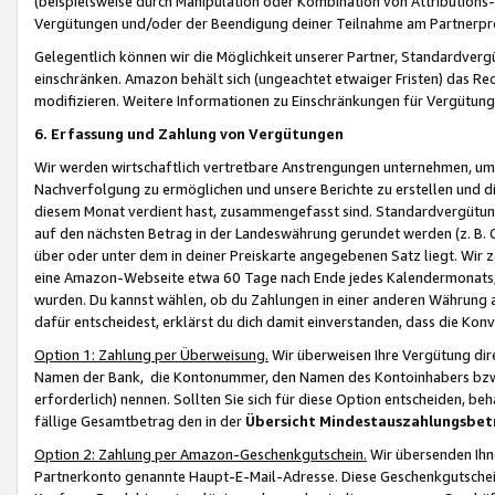
(beispielsweise durch Manipulation oder Kombination von Attributions-
Vergütungen und/oder der Beendigung deiner Teilnahme am Partnerp
Gelegentlich können wir die Möglichkeit unserer Partner, Standardv
einschränken. Amazon behält sich (ungeachtet etwaiger Fristen) das Re
modifizieren. Weitere Informationen zu Einschränkungen für Vergütung
6. Erfassung und Zahlung von Vergütungen
Wir werden wirtschaftlich vertretbare Anstrengungen unternehmen, um 
Nachverfolgung zu ermöglichen und unsere Berichte zu erstellen und di
diesem Monat verdient hast, zusammengefasst sind. Standardvergütung
auf den nächsten Betrag in der Landeswährung gerundet werden (z. B. C
über oder unter dem in deiner Preiskarte angegebenen Satz liegt. Wir
eine Amazon-Webseite etwa 60 Tage nach Ende jedes Kalendermonats, i
wurden. Du kannst wählen, ob du Zahlungen in einer anderen Währung
dafür entscheidest, erklärst du dich damit einverstanden, dass die K
Option 1: Zahlung per Überweisung.
Wir überweisen Ihre Vergütung dir
Namen der Bank, die Kontonummer, den Namen des Kontoinhabers bzw. a
erforderlich) nennen. Sollten Sie sich für diese Option entscheiden, be
fällige Gesamtbetrag den in der
Übersicht Mindestauszahlungsbet
Option 2: Zahlung per Amazon-Geschenkgutschein.
Wir übersenden Ihne
Partnerkonto genannte Haupt-E-Mail-Adresse. Diese Geschenkgutschei