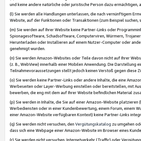
und keine andere natürliche oder juristische Person dazu ermächtigen, a
(l) Sie werden alle Handlungen unterlassen, die nach vernünftigem Erme
Website, auf der Funktionen oder Transaktionen (zum Beispiel suchen, s
(m) Sie werden auf Ihrer Website keine Partner-Links oder Programmin
Spionagesoftware, Schadsoftware, Computerviren, Würmern, Trojaner
Herunterladen oder Installieren auf einem Nutzer-Computer oder ande
genehmigt wurden.
(n) Sie werden Amazon-Websites oder Teile davon nicht auf Ihrer Websi
(z. B., WebView) innerhalb einer Mobilen Anwendung. Die Darstellung ein
Teilnahmevoraussetzungen stellt jedoch keinen Verstoß gegen diese Zif
(o) Sie werden keine Partner-Links oder andere Inhalte, die eine Am
Werbeseiten oder Layer-Werbung einstellen oder bereitstellen, mit Au
bewerben, die eng mit dem auf Ihrer Website befindlichen Material z
(p) Sie werden in Inhalte, die Sie auf einer Amazon-Website platzier
Werbediensten oder in einer Kundenbewertung, einem Forum, einem Wun
einer Amazon-Website verfügbaren Kontext) keine Partner-Links integr
(q) Sie werden nicht versuchen, den
Vergütungskatalog
zu umgehen oder
dass sich eine Webpage einer Amazon-Website im Browser eines Kunden 
(r) Sie werden nicht versuchen, Internetverkehr (Traffic) oder Vergü