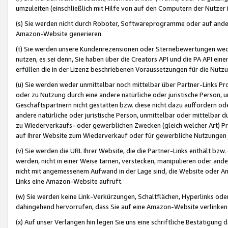
umzuleiten (einschließlich mit Hilfe von auf den Computern der Nutzer i
(s) Sie werden nicht durch Roboter, Softwareprogramme oder auf andere
Amazon-Website generieren.
(t) Sie werden unsere Kundenrezensionen oder Sternebewertungen wed
nutzen, es sei denn, Sie haben über die Creators API und die PA API e
erfüllen die in der Lizenz beschriebenen Voraussetzungen für die Nutzu
(u) Sie werden weder unmittelbar noch mittelbar über Partner-Links P
oder zu Nutzung durch eine andere natürliche oder juristische Person,
Geschäftspartnern nicht gestatten bzw. diese nicht dazu auffordern od
andere natürliche oder juristische Person, unmittelbar oder mittelbar
zu Wiederverkaufs- oder gewerblichen Zwecken (gleich welcher Art) 
auf Ihrer Website zum Wiederverkauf oder für gewerbliche Nutzungen 
(v) Sie werden die URL Ihrer Website, die die Partner-Links enthält b
werden, nicht in einer Weise tarnen, verstecken, manipulieren oder and
nicht mit angemessenem Aufwand in der Lage sind, die Website oder A
Links eine Amazon-Website aufruft.
(w) Sie werden keine Link-Verkürzungen, Schaltflächen, Hyperlinks ode
dahingehend hervorrufen, dass Sie auf eine Amazon-Website verlinken
(x) Auf unser Verlangen hin legen Sie uns eine schriftliche Bestätigung