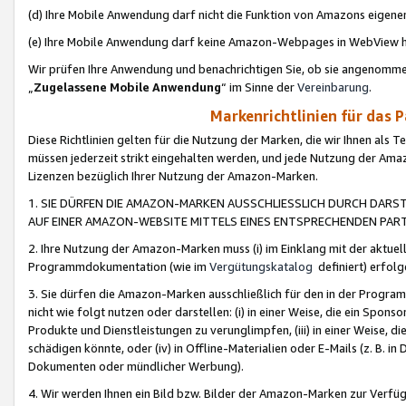
(d) Ihre Mobile Anwendung darf nicht die Funktion von Amazons eige
(e) Ihre Mobile Anwendung darf keine Amazon-Webpages in WebView 
Wir prüfen Ihre Anwendung und benachrichtigen Sie, ob sie angenomm
„
Zugelassene Mobile Anwendung
“ im Sinne der
Vereinbarung
.
Markenrichtlinien für das 
Diese Richtlinien gelten für die Nutzung der Marken, die wir Ihnen als 
müssen jederzeit strikt eingehalten werden, und jede Nutzung der Ama
Lizenzen bezüglich Ihrer Nutzung der Amazon-Marken.
1. SIE DÜRFEN DIE AMAZON-MARKEN AUSSCHLIESSLICH DURCH DARS
AUF EINER AMAZON-WEBSITE MITTELS EINES ENTSPRECHENDEN PART
2. Ihre Nutzung der Amazon-Marken muss (i) im Einklang mit der aktuells
Programmdokumentation (wie im
Vergütungskatalog
definiert) erfolg
3. Sie dürfen die Amazon-Marken ausschließlich für den in der Progr
nicht wie folgt nutzen oder darstellen: (i) in einer Weise, die ein Spo
Produkte und Dienstleistungen zu verunglimpfen, (iii) in einer Weise
schädigen könnte, oder (iv) in Offline-Materialien oder E-Mails (z. B.
Dokumenten oder mündlicher Werbung).
4. Wir werden Ihnen ein Bild bzw. Bilder der Amazon-Marken zur Verfüg