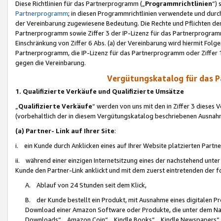
Diese Richtlinien für das Partnerprogramm („
Programmrichtlinien
“)
Partnerprogramm
; in diesen Programmrichtlinien verwendete und durch
der Vereinbarung zugewiesene Bedeutung. Die Rechte und Pflichten de
Partnerprogramm sowie Ziffer 3 der IP-Lizenz für das Partnerprogram
Einschränkung von Ziffer 6 Abs. (a) der Vereinbarung wird hiermit Fol
Partnerprogramm, die IP-Lizenz für das Partnerprogramm oder Ziffer 1
gegen die Vereinbarung.
Vergütungskatalog für das 
1. Qualifizierte Verkäufe und Qualifizierte Umsätze
„
Qualifizierte Verkäufe
“ werden von uns mit den in Ziffer 3 diese
(vorbehaltlich der in diesem Vergütungskatalog beschriebenen Ausnah
(a) Partner- Link auf Ihrer Site
:
i. ein Kunde durch Anklicken eines auf Ihrer Website platzierten Part
ii. während einer einzigen Internetsitzung eines der nachstehend unter (i)
Kunde den Partner-Link anklickt und mit dem zuerst eintretenden der f
A. Ablauf von 24 Stunden seit dem Klick,
B. der Kunde bestellt ein Produkt, mit Ausnahme eines digitalen P
Download einer Amazon Software oder Produkte, die unter dem N
Downloads“, „Amazon Coin“, „Kindle Books“, „Kindle Newspapers“, „