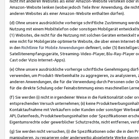
nicht mit anderen Websites als einer Amazon-Website verlinken oder i
Amazon-Website lenken (wobei jedoch Teile Ihrer Anwendung, die nich
anderen Websites als einer Amazon-Website enthalten dürfen).
(d) Ohne unsere ausdrückliche vorherige schriftliche Zustimmung werd
Nutzung mit einem Mobiltelefon oder sonstigen Mobilgerät entwickelt
(1) Websites, die nicht für die Nutzung mit solchen Geräten entwickelt
eine nicht für Mobilgeräte optimierte Website, die über einen Interne
in den
Richtlinie für Mobile Anwendungen
definiert, oder (3) Beistellge
Satellitenempfangsgeräte, Streaming-Video-Player, Blu-Ray-Player ode
Cast oder Vizio Internet-Apps).
(e) Ohne unsere ausdrückliche vorherige schriftliche Genehmigung dürfe
verwenden, um Produkt-Werbeinhalte zu aggregieren, zu analysieren, 
anderen Anwendungen, die für die Verwendung durch Personen oder Or
für die direkte Schulung oder Feinabstimmung eines maschinellen Lern
(f) Sie werden (i) nicht in irgendeiner Weise in die Funktionalität ode
entsprechenden Versuch unternehmen; (ii) keine Produktwerbungsinha
Kontaktaufnahme mit Verkäufern oder Kunden oder sonstiger Werbeaktiv
API, Datenfeeds, Produktwerbungsinhalten oder Spezifikationen erschei
Eigentumsrechte oder gewerblicher Schutzrechte, nicht entfernen, verd
(g) Sie werden nicht versuchen, (i) die Spezifikationen oder die in de
manipulieren, zu reparieren oder anderweitig abgeleitete Werke davon z