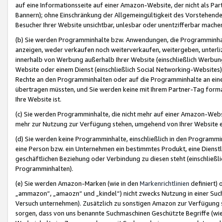
auf eine Informationsseite auf einer Amazon-Website, der nicht als Part
Bannern); ohne Einschränkung der Allgemeingültigkeit des Vorstehende
Besucher Ihrer Website unsichtbar, unlesbar oder unentzifferbar mache
(b) Sie werden Programminhalte bzw. Anwendungen, die Programminhalt
anzeigen, weder verkaufen noch weiterverkaufen, weitergeben, unterli
innerhalb von Werbung außerhalb Ihrer Website (einschließlich Werbun
Website oder einem Dienst (einschließlich Social Networking-Website
Rechte an den Programminhalten oder auf die Programminhalte an eine a
übertragen müssten, und Sie werden keine mit Ihrem Partner-Tag formati
Ihre Website ist.
(c) Sie werden Programminhalte, die nicht mehr auf einer Amazon-Websit
mehr zur Nutzung zur Verfügung stehen, umgehend von Ihrer Website e
(d) Sie werden keine Programminhalte, einschließlich in den Programmin
eine Person bzw. ein Unternehmen ein bestimmtes Produkt, eine Dienstle
geschäftlichen Beziehung oder Verbindung zu diesen steht (einschließli
Programminhalten).
(e) Sie werden Amazon-Marken (wie in den
Markenrichtlinien
definiert) 
„ammazon“, „amaozn“ und „kindel“) nicht zwecks Nutzung in einer Suc
Versuch unternehmen). Zusätzlich zu sonstigen Amazon zur Verfügung 
sorgen, dass von uns benannte Suchmaschinen Geschützte Begriffe (wie 