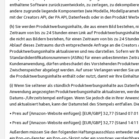
enthaltene Software zurückzuentwickeln, zu zerlegen, zu dekompilier
andere zugrunde liegende Komponenten (wie Modelle, Modellparameter
mit der Creators API, der PA API, Datenfeeds oder in den Produkt Werb
(h) Sie werden Produktwerbungsinhalte, die aus einem Bild bestehen, ni
Zeitraum von bis zu 24 Stunden einen Link auf Produktwerbungsinhalte
die nicht aus Bildern bestehen, für einen Zeitraum von bis zu 24 Stund
Ablauf dieses Zeitraums durch entsprechende Anfrage an die Creators 
Produktwerbungsinhalte aktualisieren und neu darstellen. Sofern wir Ih
Standardidentifikationsnummern (ASINs) für einen unbestimmten Zeitra
Kundenanwendung, dürfen unbeschadet des Vorstehenden Produktwerbu
Zwischenspeicher abgelegt werden. Auf unser Verlangen werden Sie un
die Produktwerbungsinhalte enthält oder nutzt, damit wir Ihre Einhalt
(i) Wenn Sie seltener als stündlich Produktwerbungsinhalte aus Datenfe
Anwendung angezeigten Produktwerbungsinhalte aktualisieren, werden 
Datums-/Uhrzeitstempel einfügen. Wenn Sie jedoch die in Ihrer Anwe
und aktualisiert haben, kann der Datumsteil des Stempels entfallen. Dies
• Preis auf [Amazon-Website einfügen]: [EUR/GBP] 32,77 (Stand 07.01.
• Preis auf [Amazon-Website einfügen]: [EUR/GBP] 32,77 (Stand 14:11 
Außerdem müssen Sie den folgenden Haftungsausschluss entweder neb
ein Pop-up-Fenster, ein Pop-up-Skript oder ein sonstiges vergleichba