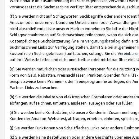
Werbeinhalte im Zusammenhang mit Suchergebnissen verwendet werden,
vorausgesetzt die Suchmaschine verfügt über entsprechende Ausschlu
(f) Sie werden nicht auf Schlagwörter, Suchbegriffe oder andere Ident
Amazon oder unseren verbundenen Unternehmen oder Abwandlungen bzw
nicht abschließende Liste unserer Marken entnehmen Sie bitte der Nich
Schlagwortauktionen auf Suchmaschinen teilnehmen, wenn die sich da
Kostenpflichtige Suchplatzierung (wie im
Vergütungskatalog
definiert
Suchmaschinen Links zur Verfügung stellen, damit Sie bei allgemeinen I
kostenfreien Suchergebnissen) auftauchen, solange Sie die
Vereinbaru
auf Ihre Website leiten und nicht unmittelbar oder mittelbar über eine
(g) Sie werden natürlichen oder juristischen Personen für die Nutzung 
Form von Geld, Rabatten, Preisnachlässen, Punkten, Spenden für Hilfs
beispielsweise keine Prämien- oder Treueprogramme auflegen, die Anrei
Partner-Links zu besuchen.
(h) Sie werden die Inhalte von elektronischen Formularen oder anderem M
abfangen, aufzeichnen, umleiten, auslesen, auslegen oder ausfüllen.
(i) Sie werden keine Kontodaten, die unsere Kunden im Zusammenhang 
Kunden der Amazon-Websites), abfragen, erheben, einholen, speichern,
(j) Sie werden Funktionen von Schaltflächen, Links oder andere Funkti
(k) Sie werden keine Bestellungen oder andere Geschäfte über eine Ama