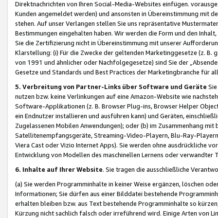
Direktnachrichten von Ihren Social-Media-Websites einfügen. vorausg
Kunden angemeldet werden) und ansonsten in Übereinstimmung mit der
stehen. Auf unser Verlangen stellen Sie uns repräsentative Mustermater
Bestimmungen eingehalten haben. Wir werden die Form und den Inhalt, di
Sie die Zertifizierung nicht in Übereinstimmung mit unserer Aufforderu
Klarstellung: (i) Für die Zwecke der geltenden Marketinggesetze (z. 
von 1991 und ähnlicher oder Nachfolgegesetze) sind Sie der „Absender“ j
Gesetze und Standards und Best Practices der Marketingbranche für 
5. Verbreitung von Partner-Links über Software und Geräte
Sie
nutzen bzw. keine Verlinkungen auf eine Amazon-Website wie nachsteh
Software-Applikationen (z. B. Browser Plug-ins, Browser Helper Objec
ein Endnutzer installieren und ausführen kann) und Geräten, einschlie
Zugelassenen Mobilen Anwendungen); oder (b) im Zusammenhang mit bzw.
Satellitenempfangsgeräte, Streaming-Video-Playern, Blu-Ray-Playern 
Viera Cast oder Vizio Internet Apps). Sie werden ohne ausdrückliche v
Entwicklung von Modellen des maschinellen Lernens oder verwandter 
6. Inhalte auf Ihrer Website
. Sie tragen die ausschließliche Verantwo
(a) Sie werden Programminhalte in keiner Weise ergänzen, löschen oder
Informationen; Sie dürfen aus einer Bilddatei bestehende Programminhal
erhalten bleiben bzw. aus Text bestehende Programminhalte so kürzen, 
Kürzung nicht sachlich falsch oder irreführend wird. Einige Arten von L