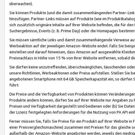
überwachen).
Sie können Produkte (und die damit zusammenhängenden Partner-Links)
hinzufügen. Partner-Links müssen auf Produkte (wie im Produktkatalog de
sich zusätzlich originäre Inhalte auf Ihrer Website befinden, die für 
Suchergebnisse, Events (z. B. Prime Day) oder die Homepages bestimmte
Sie müssen sämtliche Links und damit zusammenhängende Verweise auf z
Werbeaktion auf der jeweiligen Amazon-Website endet. Falls Sie beisp
einstellen und darauf hinweisen, dass Amazon auf ausgewählte Kleidun
Preisnachlass in Höhe von 15 % von Ihrer Website entfernen, sobald di
Sie dürfen keine unzutreffenden, überschwänglichen, täuschenden od
unsere Richtlinien, Werbeaktionen oder Preise aufstellen. Stellen Sie 
angebotenen Smartphone mit 64 GB Speicherkapazität ein, so dürfen S
führt.
Die Preise und die Verfügbarkeit von Produkten können Veränderungen 
Produkte ändern können, dürfen Sie auf Ihrer Website nur Angaben zu P
Preisen und Verfügbarkeit dargestellt sind bedienen oder (b) Sie Daten
der Lizenz festgelegten Anforderungen für die Nutzung von PA API einh
Ferner müssen Sie, falls Sie Preise für ein Produkt auf Ihrer Website in 
einer Preisvergleichsmaschine) zusammen mit Preisen für das gleiche o
außerhalb der Amazon-Website angeboten werden, jeweils den niedrigst