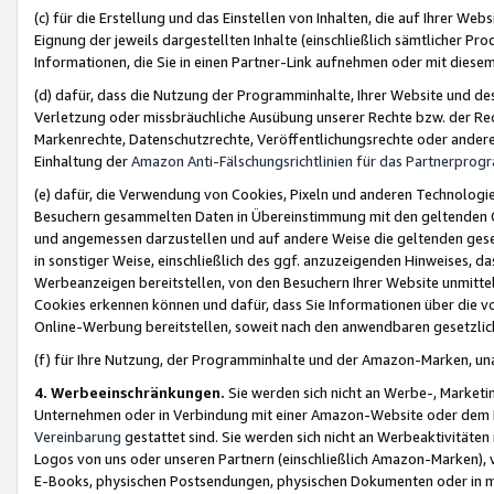
(c) für die Erstellung und das Einstellen von Inhalten, die auf Ihrer We
Eignung der jeweils dargestellten Inhalte (einschließlich sämtlicher 
Informationen, die Sie in einen Partner-Link aufnehmen oder mit diese
(d) dafür, dass die Nutzung der Programminhalte, Ihrer Website und des 
Verletzung oder missbräuchliche Ausübung unserer Rechte bzw. der Recht
Markenrechte, Datenschutzrechte, Veröffentlichungsrechte oder anderer
Einhaltung der
Amazon Anti-Fälschungsrichtlinien für das Partnerpro
(e) dafür, die Verwendung von Cookies, Pixeln und anderen Technologien
Besuchern gesammelten Daten in Übereinstimmung mit den geltenden Ge
und angemessen darzustellen und auf andere Weise die geltenden geset
in sonstiger Weise, einschließlich des ggf. anzuzeigenden Hinweises, d
Werbeanzeigen bereitstellen, von den Besuchern Ihrer Website unmitte
Cookies erkennen können und dafür, dass Sie Informationen über die v
Online-Werbung bereitstellen, soweit nach den anwendbaren gesetzlic
(f) für Ihre Nutzung, der Programminhalte und der Amazon-Marken, u
4. Werbeeinschränkungen.
Sie werden sich nicht an Werbe-, Market
Unternehmen oder in Verbindung mit einer Amazon-Website oder dem Pa
Vereinbarung
gestattet sind. Sie werden sich nicht an Werbeaktivitäten
Logos von uns oder unseren Partnern (einschließlich Amazon-Marken), 
E-Books, physischen Postsendungen, physischen Dokumenten oder in 