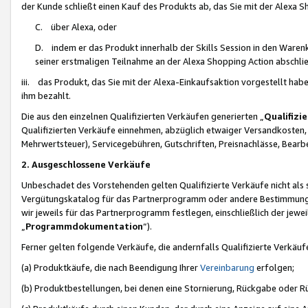
der Kunde schließt einen Kauf des Produkts ab, das Sie mit der Alexa 
C. über Alexa, oder
D. indem er das Produkt innerhalb der Skills Session in den Waren
seiner erstmaligen Teilnahme an der Alexa Shopping Action abschlie
iii. das Produkt, das Sie mit der Alexa-Einkaufsaktion vorgestellt ha
ihm bezahlt.
Die aus den einzelnen Qualifizierten Verkäufen generierten „
Qualifizi
Qualifizierten Verkäufe einnehmen, abzüglich etwaiger Versandkosten
Mehrwertsteuer), Servicegebühren, Gutschriften, Preisnachlässe, Bear
2. Ausgeschlossene Verkäufe
Unbeschadet des Vorstehenden gelten Qualifizierte Verkäufe nicht als
Vergütungskatalog für das Partnerprogramm oder andere Bestimmungen,
wir jeweils für das Partnerprogramm festlegen, einschließlich der jewe
„
Programmdokumentation
“).
Ferner gelten folgende Verkäufe, die andernfalls Qualifizierte Verkä
(a) Produktkäufe, die nach Beendigung Ihrer
Vereinbarung
erfolgen;
(b) Produktbestellungen, bei denen eine Stornierung, Rückgabe oder R