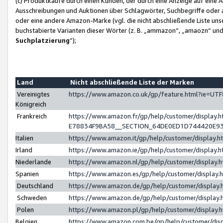
(c) Produktkäufe durch einen Kunden, der durch eine Anzeige auf eine 
Ausschreibungen und Auktionen über Schlagwörter, Suchbegriffe oder 
oder eine andere Amazon-Marke (vgl. die nicht abschließende Liste un
buchstabierte Varianten dieser Wörter (z. B. „ammazon“, „amaozn“ und „
Suchplatzierung
”);
Land
Nicht abschließende Liste der Marken
Vereinigtes
https://www.amazon.co.uk/gp/feature.html?ie=U
Königreich
Frankreich
https://www.amazon.fr/gp/help/customer/displa
E78834F9BA58__SECTION_64DE0ED1D744420E9
Italien
https://www.amazon.it/gp/help/customer/display
Irland
https://www.amazon.ie/gp/help/customer/displa
Niederlande
https://www.amazon.nl/gp/help/customer/display
Spanien
https://www.amazon.es/gp/help/customer/display
Deutschland
https://www.amazon.de/gp/help/customer/displa
Schweden
https://www.amazon.de/gp/help/customer/displa
Polen
https://www.amazon.pl/gp/help/customer/display
Belgien
https://www.amazon.com.be/gp/help/customer/d