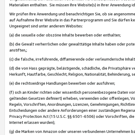
Materialien enthalten. Sie müssen Ihre Website(s) in Ihrer Anwendung ide
Wir prüfen Ihre Anwendung und benachrichtigen Sie, ob sie angenommen
auf Aufnahme Ihrer Website in das Partnerprogramm und Sie dürfen kei
Ungeeignet sind unter anderem Websites:
(a) die sexuelle oder obszöne Inhalte bewerben oder enthalten;
(b) die Gewalt verherrlichen oder gewalttätige Inhalte haben oder pot
anstiften,;
(c) die falsche, irreführende, diffamierende oder verleumderische Inha
(d) die von Hass geprägte, belästigende, schädliche, die Privatsphäre v
Herkunft, Hautfarbe, Geschlecht, Religion, Nationalität, Behinderung, 
(e) die rechtswidrige Handlungen bewerben oder ausführen;
(f) sich an Kinder richten oder wissentlich personenbezogene Daten vo
geltenden Gesetzen definiert) erheben, verwenden oder offenlegen, Vo
Regeln, Vorschriften, Anordnungen, Lizenzen, Genehmigungen, Richtlini
Entscheidungen oder andere Anforderungen einer zuständigen Regierung
Privacy Protection Act (15 U.S.C. §§ 6501-6506) oder Vorschriften, di
Internet erlassen wurden);
(g) die Marken von Amazon oder unseren verbundenen Unternehmen b