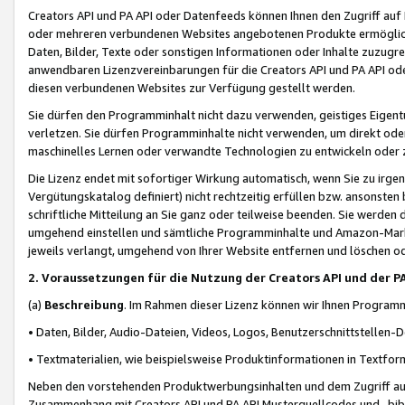
Creators API und PA API oder Datenfeeds können Ihnen den Zugriff auf D
oder mehreren verbundenen Websites angebotenen Produkte ermögliche
Daten, Bilder, Texte oder sonstigen Informationen oder Inhalte zuzugre
anwendbaren Lizenzvereinbarungen für die Creators API und PA API od
diesen verbundenen Websites zur Verfügung gestellt werden.
Sie dürfen den Programminhalt nicht dazu verwenden, geistiges Eigent
verletzen. Sie dürfen Programminhalte nicht verwenden, um direkt ode
maschinelles Lernen oder verwandte Technologien zu entwickeln oder zu
Die Lizenz endet mit sofortiger Wirkung automatisch, wenn Sie zu irg
Vergütungskatalog definiert) nicht rechtzeitig erfüllen bzw. ansonsten
schriftliche Mitteilung an Sie ganz oder teilweise beenden. Sie werden
umgehend einstellen und sämtliche Programminhalte und Amazon-Marke
jeweils verlangt, umgehend von Ihrer Website entfernen und löschen od
2. Voraussetzungen für die Nutzung der Creators API und der P
(a)
Beschreibung
. Im Rahmen dieser Lizenz können wir Ihnen Programmi
• Daten, Bilder, Audio-Dateien, Videos, Logos, Benutzerschnittstellen-
• Textmaterialien, wie beispielsweise Produktinformationen in Textfor
Neben den vorstehenden Produktwerbungsinhalten und dem Zugriff auf 
Zusammenhang mit Creators API und PA API Musterquellcodes und -bibli