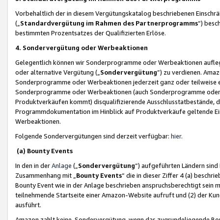
Vorbehaltlich der in diesem Vergütungskatalog beschriebenen Einschr
(„
Standardvergütung im Rahmen des Partnerprogramms
“) besc
bestimmten Prozentsatzes der Qualifizierten Erlöse.
4. Sondervergütung oder Werbeaktionen
Gelegentlich können wir Sonderprogramme oder Werbeaktionen auflegen,
oder alternative Vergütung („
Sondervergütung
”) zu verdienen. Amazo
Sonderprogramme oder Werbeaktionen jederzeit ganz oder teilweise einz
Sonderprogramme oder Werbeaktionen (auch Sonderprogramme oder We
Produktverkäufen kommt) disqualifizierende Ausschlusstatbestände, di
Programmdokumentation im Hinblick auf Produktverkäufe geltende E
Werbeaktionen.
Folgende Sondervergütungen sind derzeit verfügbar:
hier
.
(a) Bounty Events
In den in der
Anlage
(„
Sondervergütung
“) aufgeführten Ländern sind
Zusammenhang mit „
Bounty Events
“ die in dieser Ziffer 4 (a) besch
Bounty Event wie in der Anlage beschrieben anspruchsberechtigt sein mu
teilnehmende Startseite einer Amazon-Website aufruft und (2) der Kun
ausführt.
Amazon zahlt keine Sondervergütung, wenn das zugrundeliegende Boun