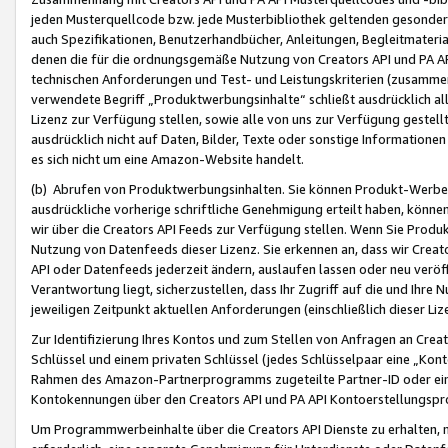
jeden Musterquellcode bzw. jede Musterbibliothek geltenden gesonder
auch Spezifikationen, Benutzerhandbücher, Anleitungen, Begleitmaterial
denen die für die ordnungsgemäße Nutzung von Creators API und PA A
technischen Anforderungen und Test- und Leistungskriterien (zusammen
verwendete Begriff „Produktwerbungsinhalte“ schließt ausdrücklich al
Lizenz zur Verfügung stellen, sowie alle von uns zur Verfügung gestel
ausdrücklich nicht auf Daten, Bilder, Texte oder sonstige Informatione
es sich nicht um eine Amazon-Website handelt.
(b) Abrufen von Produktwerbungsinhalten. Sie können Produkt-Werbein
ausdrückliche vorherige schriftliche Genehmigung erteilt haben, könn
wir über die Creators API Feeds zur Verfügung stellen. Wenn Sie Produk
Nutzung von Datenfeeds dieser Lizenz. Sie erkennen an, dass wir Creat
API oder Datenfeeds jederzeit ändern, auslaufen lassen oder neu veröffe
Verantwortung liegt, sicherzustellen, dass Ihr Zugriff auf die und Ihr
jeweiligen Zeitpunkt aktuellen Anforderungen (einschließlich dieser Liz
Zur Identifizierung Ihres Kontos und zum Stellen von Anfragen an Crea
Schlüssel und einem privaten Schlüssel (jedes Schlüsselpaar eine „Kon
Rahmen des Amazon-Partnerprogramms zugeteilte Partner-ID oder ein
Kontokennungen über den Creators API und PA API Kontoerstellungspro
Um Programmwerbeinhalte über die Creators API Dienste zu erhalten, m