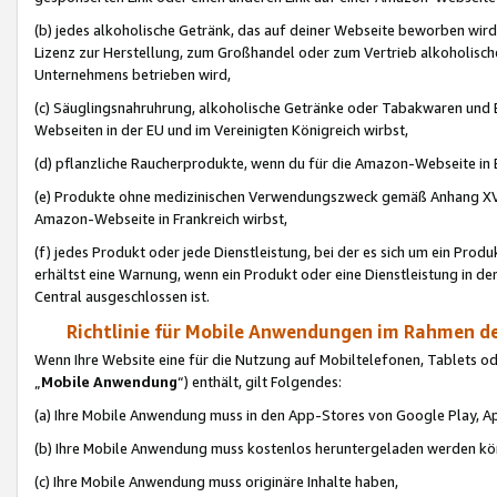
(b) jedes alkoholische Getränk, das auf deiner Webseite beworben wird
Lizenz zur Herstellung, zum Großhandel oder zum Vertrieb alkoholisch
Unternehmens betrieben wird,
(c) Säuglingsnahruhrung, alkoholische Getränke oder Tabakwaren und E
Webseiten in der EU und im Vereinigten Königreich wirbst,
(d) pflanzliche Raucherprodukte, wenn du für die Amazon-Webseite in B
(e) Produkte ohne medizinischen Verwendungszweck gemäß Anhang XVI 
Amazon-Webseite in Frankreich wirbst,
(f) jedes Produkt oder jede Dienstleistung, bei der es sich um ein Prod
erhältst eine Warnung, wenn ein Produkt oder eine Dienstleistung in de
Central ausgeschlossen ist.
Richtlinie für Mobile Anwendungen im Rahmen de
Wenn Ihre Website eine für die Nutzung auf Mobiltelefonen, Tablets 
„
Mobile Anwendung
“) enthält, gilt Folgendes:
(a) Ihre Mobile Anwendung muss in den App-Stores von Google Play, A
(b) Ihre Mobile Anwendung muss kostenlos heruntergeladen werden könn
(c) Ihre Mobile Anwendung muss originäre Inhalte haben,