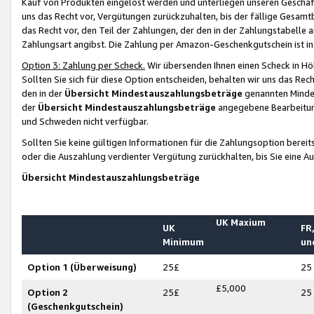
Kauf von Produkten eingelöst werden und unterliegen unseren Geschäf
uns das Recht vor, Vergütungen zurückzuhalten, bis der fällige Gesamt
das Recht vor, den Teil der Zahlungen, der den in der Zahlungstabelle 
Zahlungsart angibst. Die Zahlung per Amazon-Geschenkgutschein ist in
Option 3: Zahlung per Scheck.
Wir übersenden Ihnen einen Scheck in Höh
Sollten Sie sich für diese Option entscheiden, behalten wir uns das Rec
den in der
Übersicht Mindestauszahlungsbeträge
genannten Mindest
der
Übersicht Mindestauszahlungsbeträge
angegebene Bearbeitung
und Schweden nicht verfügbar.
Sollten Sie keine gültigen Informationen für die Zahlungsoption bereit
oder die Auszahlung verdienter Vergütung zurückhalten, bis Sie eine A
Übersicht Mindestauszahlungsbeträge
UK Maxium
UK
FR,
Minimum
un
Option 1 (Überweisung)
25£
25
£5,000
Option 2
25£
25
(Geschenkgutschein)