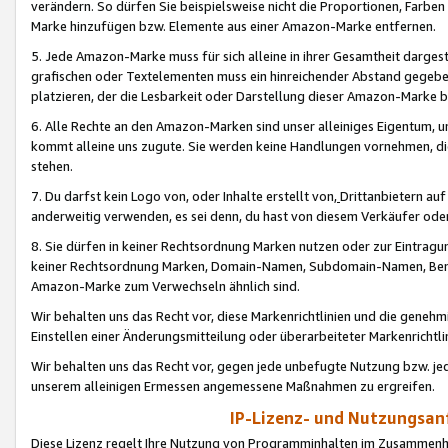
verändern. So dürfen Sie beispielsweise nicht die Proportionen, Farb
Marke hinzufügen bzw. Elemente aus einer Amazon-Marke entfernen.
5. Jede Amazon-Marke muss für sich alleine in ihrer Gesamtheit darge
grafischen oder Textelementen muss ein hinreichender Abstand gegebe
platzieren, der die Lesbarkeit oder Darstellung dieser Amazon-Marke b
6. Alle Rechte an den Amazon-Marken sind unser alleiniges Eigentum, 
kommt alleine uns zugute. Sie werden keine Handlungen vornehmen, 
stehen.
7. Du darfst kein Logo von, oder Inhalte erstellt von,
Drittanbietern au
anderweitig verwenden, es sei denn, du hast von diesem Verkäufer oder
8. Sie dürfen in keiner Rechtsordnung Marken nutzen oder zur Eintragu
keiner Rechtsordnung Marken, Domain-Namen, Subdomain-Namen, Benu
Amazon-Marke zum Verwechseln ähnlich sind.
Wir behalten uns das Recht vor, diese Markenrichtlinien und die gene
Einstellen einer Änderungsmitteilung oder überarbeiteter Markenricht
Wir behalten uns das Recht vor, gegen jede unbefugte Nutzung bzw. jede 
unserem alleinigen Ermessen angemessene Maßnahmen zu ergreifen.
IP-Lizenz- und Nutzungsan
Diese Lizenz regelt Ihre Nutzung von Programminhalten im Zusammen