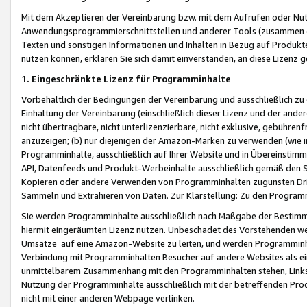
Mit dem Akzeptieren der Vereinbarung bzw. mit dem Aufrufen oder Nutz
Anwendungsprogrammierschnittstellen und anderer Tools (zusammen die
Texten und sonstigen Informationen und Inhalten in Bezug auf Produkte
nutzen können, erklären Sie sich damit einverstanden, an diese Lizenz 
1. Eingeschränkte Lizenz für Programminhalte
Vorbehaltlich der Bedingungen der Vereinbarung und ausschließlich z
Einhaltung der Vereinbarung (einschließlich dieser Lizenz und der ande
nicht übertragbare, nicht unterlizenzierbare, nicht exklusive, gebühren
anzuzeigen; (b) nur diejenigen der Amazon-Marken zu verwenden (wie in 
Programminhalte, ausschließlich auf Ihrer Website und in Übereinstimmu
API, Datenfeeds und Produkt-Werbeinhalte ausschließlich gemäß den Spe
Kopieren oder andere Verwenden von Programminhalten zugunsten Dri
Sammeln und Extrahieren von Daten. Zur Klarstellung: Zu den Program
Sie werden Programminhalte ausschließlich nach Maßgabe der Besti
hiermit eingeräumten Lizenz nutzen. Unbeschadet des Vorstehenden we
Umsätze auf eine Amazon-Website zu leiten, und werden Programminhal
Verbindung mit Programminhalten Besucher auf andere Websites als ein
unmittelbarem Zusammenhang mit den Programminhalten stehen, Links z
Nutzung der Programminhalte ausschließlich mit der betreffenden Pr
nicht mit einer anderen Webpage verlinken.