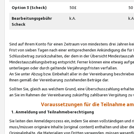
Option 3 (Scheck)
50£
50
Bearbeitungsgebühr
k.A.
k.A
Scheck
Sind auf Ihrem Konto für einen Zeitraum von mindestens drei Jahren kein
Frist von sieben Tagen nach einer entsprechenden Ankündigung die für
Schlussbetrag zurückzuhalten, der dem in der Übersicht Mindestausz
Mindestauszahlungsbetrag entspricht. Ferner können eine etwaig aufg
unterliegen oder durch geltende Verjährungsfristen verfallen.
An Sie unter Abzug bzw. Einbehalt aller in der Vereinbarung beschrieb
Ihnen gemäß der Vereinbarung zustehenden Beträge dar.
Sollten Sie, gleich aus welchem Grund, eine Überschusszahlung erhalte
an Sie im Rahmen der Vereinbarung zukünftig zahlbaren Vergütung zu 
Voraussetzungen für die Teilnahme a
1. Anmeldung und Teilnahmeberechtigung
Sie leiten den Anmeldeprozess ein, indem Sie einen vollständigen und 
muss/müssen originäre Inhalte (original content) enthalten und über d
Originalinhalte, die Materialien von Dritten verwenden, müssen wese