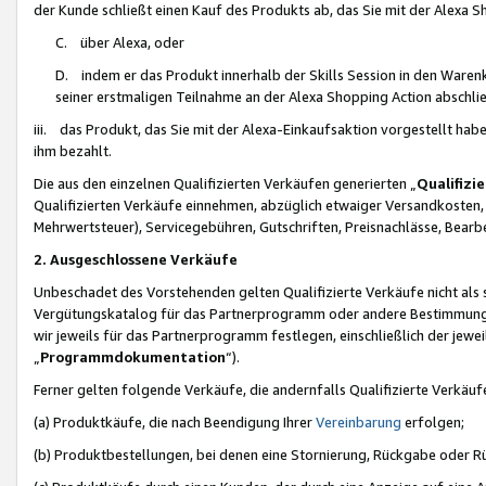
der Kunde schließt einen Kauf des Produkts ab, das Sie mit der Alexa 
C. über Alexa, oder
D. indem er das Produkt innerhalb der Skills Session in den Waren
seiner erstmaligen Teilnahme an der Alexa Shopping Action abschlie
iii. das Produkt, das Sie mit der Alexa-Einkaufsaktion vorgestellt ha
ihm bezahlt.
Die aus den einzelnen Qualifizierten Verkäufen generierten „
Qualifizi
Qualifizierten Verkäufe einnehmen, abzüglich etwaiger Versandkosten
Mehrwertsteuer), Servicegebühren, Gutschriften, Preisnachlässe, Bear
2. Ausgeschlossene Verkäufe
Unbeschadet des Vorstehenden gelten Qualifizierte Verkäufe nicht als
Vergütungskatalog für das Partnerprogramm oder andere Bestimmungen,
wir jeweils für das Partnerprogramm festlegen, einschließlich der jewe
„
Programmdokumentation
“).
Ferner gelten folgende Verkäufe, die andernfalls Qualifizierte Verkä
(a) Produktkäufe, die nach Beendigung Ihrer
Vereinbarung
erfolgen;
(b) Produktbestellungen, bei denen eine Stornierung, Rückgabe oder R