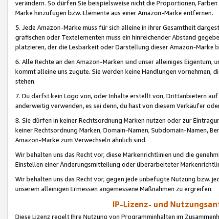
verändern. So dürfen Sie beispielsweise nicht die Proportionen, Farb
Marke hinzufügen bzw. Elemente aus einer Amazon-Marke entfernen.
5. Jede Amazon-Marke muss für sich alleine in ihrer Gesamtheit darge
grafischen oder Textelementen muss ein hinreichender Abstand gegebe
platzieren, der die Lesbarkeit oder Darstellung dieser Amazon-Marke b
6. Alle Rechte an den Amazon-Marken sind unser alleiniges Eigentum, 
kommt alleine uns zugute. Sie werden keine Handlungen vornehmen, 
stehen.
7. Du darfst kein Logo von, oder Inhalte erstellt von,
Drittanbietern au
anderweitig verwenden, es sei denn, du hast von diesem Verkäufer oder
8. Sie dürfen in keiner Rechtsordnung Marken nutzen oder zur Eintragu
keiner Rechtsordnung Marken, Domain-Namen, Subdomain-Namen, Benu
Amazon-Marke zum Verwechseln ähnlich sind.
Wir behalten uns das Recht vor, diese Markenrichtlinien und die gene
Einstellen einer Änderungsmitteilung oder überarbeiteter Markenricht
Wir behalten uns das Recht vor, gegen jede unbefugte Nutzung bzw. jede 
unserem alleinigen Ermessen angemessene Maßnahmen zu ergreifen.
IP-Lizenz- und Nutzungsan
Diese Lizenz regelt Ihre Nutzung von Programminhalten im Zusammen