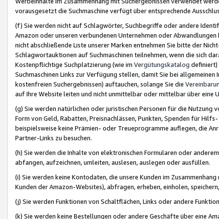
Werbeinhalte im Zusammenhang mit Suchergebnissen verwendet werden,
vorausgesetzt die Suchmaschine verfügt über entsprechende Ausschlu
(f) Sie werden nicht auf Schlagwörter, Suchbegriffe oder andere Ident
Amazon oder unseren verbundenen Unternehmen oder Abwandlungen bzw
nicht abschließende Liste unserer Marken entnehmen Sie bitte der Nich
Schlagwortauktionen auf Suchmaschinen teilnehmen, wenn die sich da
Kostenpflichtige Suchplatzierung (wie im
Vergütungskatalog
definiert
Suchmaschinen Links zur Verfügung stellen, damit Sie bei allgemeinen I
kostenfreien Suchergebnissen) auftauchen, solange Sie die
Vereinbaru
auf Ihre Website leiten und nicht unmittelbar oder mittelbar über eine
(g) Sie werden natürlichen oder juristischen Personen für die Nutzung 
Form von Geld, Rabatten, Preisnachlässen, Punkten, Spenden für Hilfs
beispielsweise keine Prämien- oder Treueprogramme auflegen, die Anrei
Partner-Links zu besuchen.
(h) Sie werden die Inhalte von elektronischen Formularen oder anderem M
abfangen, aufzeichnen, umleiten, auslesen, auslegen oder ausfüllen.
(i) Sie werden keine Kontodaten, die unsere Kunden im Zusammenhang 
Kunden der Amazon-Websites), abfragen, erheben, einholen, speichern,
(j) Sie werden Funktionen von Schaltflächen, Links oder andere Funkti
(k) Sie werden keine Bestellungen oder andere Geschäfte über eine Ama