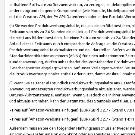
enthaltene Software zurückzuentwickeln, zu zerlegen, zu dekompilier
andere zugrunde liegende Komponenten (wie Modelle, Modellparameter
mit der Creators API, der PA API, Datenfeeds oder in den Produkt Werb
(h) Sie werden Produktwerbungsinhalte, die aus einem Bild bestehen, ni
Zeitraum von bis zu 24 Stunden einen Link auf Produktwerbungsinhalte
die nicht aus Bildern bestehen, für einen Zeitraum von bis zu 24 Stund
Ablauf dieses Zeitraums durch entsprechende Anfrage an die Creators 
Produktwerbungsinhalte aktualisieren und neu darstellen. Sofern wir Ih
Standardidentifikationsnummern (ASINs) für einen unbestimmten Zeitra
Kundenanwendung, dürfen unbeschadet des Vorstehenden Produktwerbu
Zwischenspeicher abgelegt werden. Auf unser Verlangen werden Sie un
die Produktwerbungsinhalte enthält oder nutzt, damit wir Ihre Einhalt
(i) Wenn Sie seltener als stündlich Produktwerbungsinhalte aus Datenfe
Anwendung angezeigten Produktwerbungsinhalte aktualisieren, werden 
Datums-/Uhrzeitstempel einfügen. Wenn Sie jedoch die in Ihrer Anwe
und aktualisiert haben, kann der Datumsteil des Stempels entfallen. Dies
• Preis auf [Amazon-Website einfügen]: [EUR/GBP] 32,77 (Stand 07.01.
• Preis auf [Amazon-Website einfügen]: [EUR/GBP] 32,77 (Stand 14:11 
Außerdem müssen Sie den folgenden Haftungsausschluss entweder neb
ein Pop-up-Fenster, ein Pop-up-Skript oder ein sonstiges vergleichba