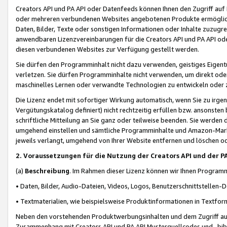
Creators API und PA API oder Datenfeeds können Ihnen den Zugriff auf D
oder mehreren verbundenen Websites angebotenen Produkte ermögliche
Daten, Bilder, Texte oder sonstigen Informationen oder Inhalte zuzugre
anwendbaren Lizenzvereinbarungen für die Creators API und PA API od
diesen verbundenen Websites zur Verfügung gestellt werden.
Sie dürfen den Programminhalt nicht dazu verwenden, geistiges Eigent
verletzen. Sie dürfen Programminhalte nicht verwenden, um direkt ode
maschinelles Lernen oder verwandte Technologien zu entwickeln oder zu
Die Lizenz endet mit sofortiger Wirkung automatisch, wenn Sie zu irg
Vergütungskatalog definiert) nicht rechtzeitig erfüllen bzw. ansonsten
schriftliche Mitteilung an Sie ganz oder teilweise beenden. Sie werden
umgehend einstellen und sämtliche Programminhalte und Amazon-Marke
jeweils verlangt, umgehend von Ihrer Website entfernen und löschen od
2. Voraussetzungen für die Nutzung der Creators API und der P
(a)
Beschreibung
. Im Rahmen dieser Lizenz können wir Ihnen Programmi
• Daten, Bilder, Audio-Dateien, Videos, Logos, Benutzerschnittstellen-
• Textmaterialien, wie beispielsweise Produktinformationen in Textfor
Neben den vorstehenden Produktwerbungsinhalten und dem Zugriff auf 
Zusammenhang mit Creators API und PA API Musterquellcodes und -bibli