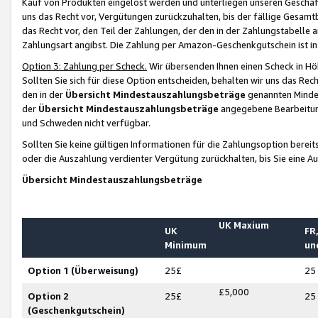
Kauf von Produkten eingelöst werden und unterliegen unseren Geschäf
uns das Recht vor, Vergütungen zurückzuhalten, bis der fällige Gesamt
das Recht vor, den Teil der Zahlungen, der den in der Zahlungstabelle 
Zahlungsart angibst. Die Zahlung per Amazon-Geschenkgutschein ist in
Option 3: Zahlung per Scheck.
Wir übersenden Ihnen einen Scheck in Höh
Sollten Sie sich für diese Option entscheiden, behalten wir uns das Rec
den in der
Übersicht Mindestauszahlungsbeträge
genannten Mindest
der
Übersicht Mindestauszahlungsbeträge
angegebene Bearbeitung
und Schweden nicht verfügbar.
Sollten Sie keine gültigen Informationen für die Zahlungsoption bereit
oder die Auszahlung verdienter Vergütung zurückhalten, bis Sie eine A
Übersicht Mindestauszahlungsbeträge
UK Maxium
UK
FR,
Minimum
un
Option 1 (Überweisung)
25£
25
£5,000
Option 2
25£
25
(Geschenkgutschein)