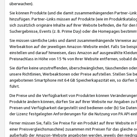
überwachen).
Sie können Produkte (und die damit zusammenhängenden Partner-Links)
hinzufügen. Partner-Links müssen auf Produkte (wie im Produktkatalog de
sich zusätzlich originäre Inhalte auf Ihrer Website befinden, die für 
Suchergebnisse, Events (z. B. Prime Day) oder die Homepages bestimmte
Sie müssen sämtliche Links und damit zusammenhängende Verweise auf z
Werbeaktion auf der jeweiligen Amazon-Website endet. Falls Sie beisp
einstellen und darauf hinweisen, dass Amazon auf ausgewählte Kleidun
Preisnachlass in Höhe von 15 % von Ihrer Website entfernen, sobald di
Sie dürfen keine unzutreffenden, überschwänglichen, täuschenden od
unsere Richtlinien, Werbeaktionen oder Preise aufstellen. Stellen Sie 
angebotenen Smartphone mit 64 GB Speicherkapazität ein, so dürfen S
führt.
Die Preise und die Verfügbarkeit von Produkten können Veränderungen 
Produkte ändern können, dürfen Sie auf Ihrer Website nur Angaben zu P
Preisen und Verfügbarkeit dargestellt sind bedienen oder (b) Sie Daten
der Lizenz festgelegten Anforderungen für die Nutzung von PA API einh
Ferner müssen Sie, falls Sie Preise für ein Produkt auf Ihrer Website in 
einer Preisvergleichsmaschine) zusammen mit Preisen für das gleiche o
außerhalb der Amazon-Website angeboten werden, jeweils den niedrigst