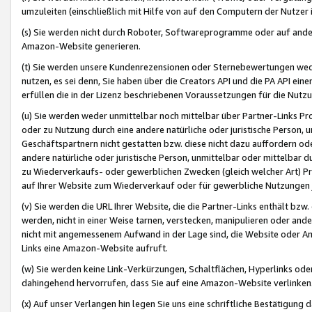
umzuleiten (einschließlich mit Hilfe von auf den Computern der Nutzer i
(s) Sie werden nicht durch Roboter, Softwareprogramme oder auf andere
Amazon-Website generieren.
(t) Sie werden unsere Kundenrezensionen oder Sternebewertungen wed
nutzen, es sei denn, Sie haben über die Creators API und die PA API e
erfüllen die in der Lizenz beschriebenen Voraussetzungen für die Nutzu
(u) Sie werden weder unmittelbar noch mittelbar über Partner-Links P
oder zu Nutzung durch eine andere natürliche oder juristische Person,
Geschäftspartnern nicht gestatten bzw. diese nicht dazu auffordern od
andere natürliche oder juristische Person, unmittelbar oder mittelbar
zu Wiederverkaufs- oder gewerblichen Zwecken (gleich welcher Art) 
auf Ihrer Website zum Wiederverkauf oder für gewerbliche Nutzungen 
(v) Sie werden die URL Ihrer Website, die die Partner-Links enthält b
werden, nicht in einer Weise tarnen, verstecken, manipulieren oder and
nicht mit angemessenem Aufwand in der Lage sind, die Website oder A
Links eine Amazon-Website aufruft.
(w) Sie werden keine Link-Verkürzungen, Schaltflächen, Hyperlinks ode
dahingehend hervorrufen, dass Sie auf eine Amazon-Website verlinken
(x) Auf unser Verlangen hin legen Sie uns eine schriftliche Bestätigung