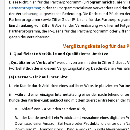
Diese Richtlinien für das Partnerprogramm („
Programmrichtlinien
“)
Partnerprogramm
; in diesen Programmrichtlinien verwendete und durch
der Vereinbarung zugewiesene Bedeutung. Die Rechte und Pflichten de
Partnerprogramm sowie Ziffer 3 der IP-Lizenz für das Partnerprogram
Einschränkung von Ziffer 6 Abs. (a) der Vereinbarung wird hiermit Fol
Partnerprogramm, die IP-Lizenz für das Partnerprogramm oder Ziffer 1
gegen die Vereinbarung.
Vergütungskatalog für das 
1. Qualifizierte Verkäufe und Qualifizierte Umsätze
„
Qualifizierte Verkäufe
“ werden von uns mit den in Ziffer 3 diese
(vorbehaltlich der in diesem Vergütungskatalog beschriebenen Ausnah
(a) Partner- Link auf Ihrer Site
:
i. ein Kunde durch Anklicken eines auf Ihrer Website platzierten Part
ii. während einer einzigen Internetsitzung eines der nachstehend unter (i)
Kunde den Partner-Link anklickt und mit dem zuerst eintretenden der f
A. Ablauf von 24 Stunden seit dem Klick,
B. der Kunde bestellt ein Produkt, mit Ausnahme eines digitalen P
Download einer Amazon Software oder Produkte, die unter dem N
Downloads“, „Amazon Coin“, „Kindle Books“, „Kindle Newspapers“, „