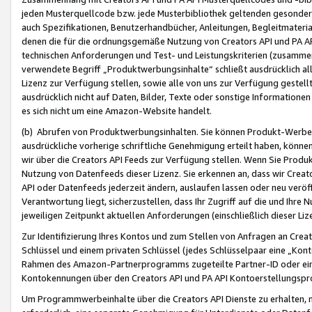
jeden Musterquellcode bzw. jede Musterbibliothek geltenden gesonder
auch Spezifikationen, Benutzerhandbücher, Anleitungen, Begleitmaterial
denen die für die ordnungsgemäße Nutzung von Creators API und PA A
technischen Anforderungen und Test- und Leistungskriterien (zusammen
verwendete Begriff „Produktwerbungsinhalte“ schließt ausdrücklich al
Lizenz zur Verfügung stellen, sowie alle von uns zur Verfügung gestel
ausdrücklich nicht auf Daten, Bilder, Texte oder sonstige Informatione
es sich nicht um eine Amazon-Website handelt.
(b) Abrufen von Produktwerbungsinhalten. Sie können Produkt-Werbein
ausdrückliche vorherige schriftliche Genehmigung erteilt haben, könn
wir über die Creators API Feeds zur Verfügung stellen. Wenn Sie Produk
Nutzung von Datenfeeds dieser Lizenz. Sie erkennen an, dass wir Creat
API oder Datenfeeds jederzeit ändern, auslaufen lassen oder neu veröffe
Verantwortung liegt, sicherzustellen, dass Ihr Zugriff auf die und Ihr
jeweiligen Zeitpunkt aktuellen Anforderungen (einschließlich dieser Liz
Zur Identifizierung Ihres Kontos und zum Stellen von Anfragen an Crea
Schlüssel und einem privaten Schlüssel (jedes Schlüsselpaar eine „Kon
Rahmen des Amazon-Partnerprogramms zugeteilte Partner-ID oder ein
Kontokennungen über den Creators API und PA API Kontoerstellungspro
Um Programmwerbeinhalte über die Creators API Dienste zu erhalten, m