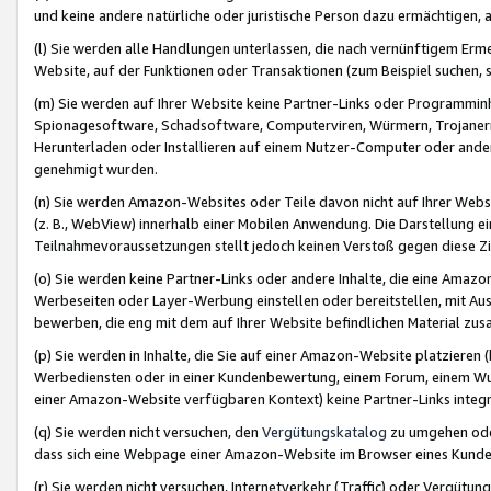
und keine andere natürliche oder juristische Person dazu ermächtigen, a
(l) Sie werden alle Handlungen unterlassen, die nach vernünftigem Erme
Website, auf der Funktionen oder Transaktionen (zum Beispiel suchen, s
(m) Sie werden auf Ihrer Website keine Partner-Links oder Programmin
Spionagesoftware, Schadsoftware, Computerviren, Würmern, Trojaner
Herunterladen oder Installieren auf einem Nutzer-Computer oder ande
genehmigt wurden.
(n) Sie werden Amazon-Websites oder Teile davon nicht auf Ihrer Websi
(z. B., WebView) innerhalb einer Mobilen Anwendung. Die Darstellung ein
Teilnahmevoraussetzungen stellt jedoch keinen Verstoß gegen diese Zif
(o) Sie werden keine Partner-Links oder andere Inhalte, die eine Am
Werbeseiten oder Layer-Werbung einstellen oder bereitstellen, mit Au
bewerben, die eng mit dem auf Ihrer Website befindlichen Material z
(p) Sie werden in Inhalte, die Sie auf einer Amazon-Website platzier
Werbediensten oder in einer Kundenbewertung, einem Forum, einem Wun
einer Amazon-Website verfügbaren Kontext) keine Partner-Links integr
(q) Sie werden nicht versuchen, den
Vergütungskatalog
zu umgehen oder
dass sich eine Webpage einer Amazon-Website im Browser eines Kunden 
(r) Sie werden nicht versuchen, Internetverkehr (Traffic) oder Vergü