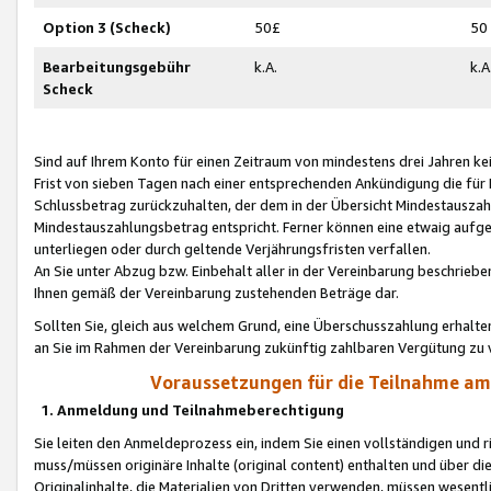
Option 3 (Scheck)
50£
50
Bearbeitungsgebühr
k.A.
k.A
Scheck
Sind auf Ihrem Konto für einen Zeitraum von mindestens drei Jahren kein
Frist von sieben Tagen nach einer entsprechenden Ankündigung die für
Schlussbetrag zurückzuhalten, der dem in der Übersicht Mindestausz
Mindestauszahlungsbetrag entspricht. Ferner können eine etwaig aufg
unterliegen oder durch geltende Verjährungsfristen verfallen.
An Sie unter Abzug bzw. Einbehalt aller in der Vereinbarung beschrieb
Ihnen gemäß der Vereinbarung zustehenden Beträge dar.
Sollten Sie, gleich aus welchem Grund, eine Überschusszahlung erhalte
an Sie im Rahmen der Vereinbarung zukünftig zahlbaren Vergütung zu 
Voraussetzungen für die Teilnahme a
1. Anmeldung und Teilnahmeberechtigung
Sie leiten den Anmeldeprozess ein, indem Sie einen vollständigen und 
muss/müssen originäre Inhalte (original content) enthalten und über d
Originalinhalte, die Materialien von Dritten verwenden, müssen wese