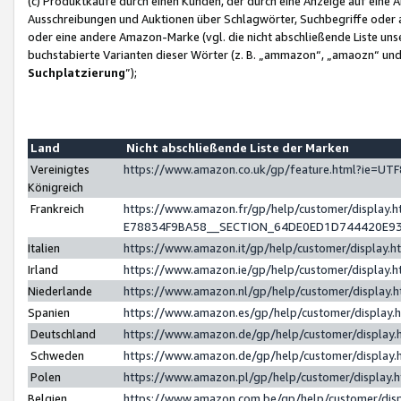
(c) Produktkäufe durch einen Kunden, der durch eine Anzeige auf eine 
Ausschreibungen und Auktionen über Schlagwörter, Suchbegriffe oder 
oder eine andere Amazon-Marke (vgl. die nicht abschließende Liste un
buchstabierte Varianten dieser Wörter (z. B. „ammazon“, „amaozn“ und „
Suchplatzierung
”);
Land
Nicht abschließende Liste der Marken
Vereinigtes
https://www.amazon.co.uk/gp/feature.html?ie=U
Königreich
Frankreich
https://www.amazon.fr/gp/help/customer/displa
E78834F9BA58__SECTION_64DE0ED1D744420E9
Italien
https://www.amazon.it/gp/help/customer/display
Irland
https://www.amazon.ie/gp/help/customer/displa
Niederlande
https://www.amazon.nl/gp/help/customer/display
Spanien
https://www.amazon.es/gp/help/customer/display
Deutschland
https://www.amazon.de/gp/help/customer/displa
Schweden
https://www.amazon.de/gp/help/customer/displa
Polen
https://www.amazon.pl/gp/help/customer/display
Belgien
https://www.amazon.com.be/gp/help/customer/d