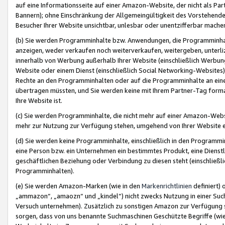
auf eine Informationsseite auf einer Amazon-Website, der nicht als Part
Bannern); ohne Einschränkung der Allgemeingültigkeit des Vorstehende
Besucher Ihrer Website unsichtbar, unlesbar oder unentzifferbar mache
(b) Sie werden Programminhalte bzw. Anwendungen, die Programminhalt
anzeigen, weder verkaufen noch weiterverkaufen, weitergeben, unterli
innerhalb von Werbung außerhalb Ihrer Website (einschließlich Werbun
Website oder einem Dienst (einschließlich Social Networking-Website
Rechte an den Programminhalten oder auf die Programminhalte an eine a
übertragen müssten, und Sie werden keine mit Ihrem Partner-Tag formati
Ihre Website ist.
(c) Sie werden Programminhalte, die nicht mehr auf einer Amazon-Websit
mehr zur Nutzung zur Verfügung stehen, umgehend von Ihrer Website e
(d) Sie werden keine Programminhalte, einschließlich in den Programmin
eine Person bzw. ein Unternehmen ein bestimmtes Produkt, eine Dienstle
geschäftlichen Beziehung oder Verbindung zu diesen steht (einschließli
Programminhalten).
(e) Sie werden Amazon-Marken (wie in den
Markenrichtlinien
definiert) 
„ammazon“, „amaozn“ und „kindel“) nicht zwecks Nutzung in einer Suc
Versuch unternehmen). Zusätzlich zu sonstigen Amazon zur Verfügung 
sorgen, dass von uns benannte Suchmaschinen Geschützte Begriffe (wie 