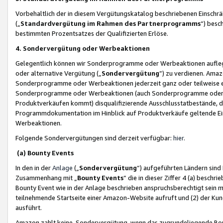
Vorbehaltlich der in diesem Vergütungskatalog beschriebenen Einschr
(„
Standardvergütung im Rahmen des Partnerprogramms
“) besc
bestimmten Prozentsatzes der Qualifizierten Erlöse.
4. Sondervergütung oder Werbeaktionen
Gelegentlich können wir Sonderprogramme oder Werbeaktionen auflegen,
oder alternative Vergütung („
Sondervergütung
”) zu verdienen. Amazo
Sonderprogramme oder Werbeaktionen jederzeit ganz oder teilweise einz
Sonderprogramme oder Werbeaktionen (auch Sonderprogramme oder We
Produktverkäufen kommt) disqualifizierende Ausschlusstatbestände, di
Programmdokumentation im Hinblick auf Produktverkäufe geltende E
Werbeaktionen.
Folgende Sondervergütungen sind derzeit verfügbar:
hier
.
(a) Bounty Events
In den in der
Anlage
(„
Sondervergütung
“) aufgeführten Ländern sind
Zusammenhang mit „
Bounty Events
“ die in dieser Ziffer 4 (a) besch
Bounty Event wie in der Anlage beschrieben anspruchsberechtigt sein mu
teilnehmende Startseite einer Amazon-Website aufruft und (2) der Kun
ausführt.
Amazon zahlt keine Sondervergütung, wenn das zugrundeliegende Boun