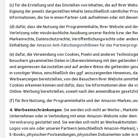
(c) für die Erstellung und das Einstellen von Inhalten, die auf Ihrer We
Eignung der jeweils dargestellten Inhalte (einschließlich sämtlicher 
Informationen, die Sie in einen Partner-Link aufnehmen oder mit diese
(d) dafür, dass die Nutzung der Programminhalte, Ihrer Website und des 
Verletzung oder missbräuchliche Ausübung unserer Rechte bzw. der Recht
Markenrechte, Datenschutzrechte, Veröffentlichungsrechte oder anderer
Einhaltung der
Amazon Anti-Fälschungsrichtlinien für das Partnerpro
(e) dafür, die Verwendung von Cookies, Pixeln und anderen Technologien
Besuchern gesammelten Daten in Übereinstimmung mit den geltenden Ge
und angemessen darzustellen und auf andere Weise die geltenden geset
in sonstiger Weise, einschließlich des ggf. anzuzeigenden Hinweises, d
Werbeanzeigen bereitstellen, von den Besuchern Ihrer Website unmitte
Cookies erkennen können und dafür, dass Sie Informationen über die v
Online-Werbung bereitstellen, soweit nach den anwendbaren gesetzlic
(f) für Ihre Nutzung, der Programminhalte und der Amazon-Marken, u
4. Werbeeinschränkungen.
Sie werden sich nicht an Werbe-, Market
Unternehmen oder in Verbindung mit einer Amazon-Website oder dem Pa
Vereinbarung
gestattet sind. Sie werden sich nicht an Werbeaktivitäten
Logos von uns oder unseren Partnern (einschließlich Amazon-Marken), 
E-Books, physischen Postsendungen, physischen Dokumenten oder in 