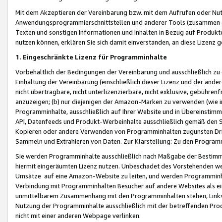
Mit dem Akzeptieren der Vereinbarung bzw. mit dem Aufrufen oder Nutz
Anwendungsprogrammierschnittstellen und anderer Tools (zusammen die
Texten und sonstigen Informationen und Inhalten in Bezug auf Produkte
nutzen können, erklären Sie sich damit einverstanden, an diese Lizenz 
1. Eingeschränkte Lizenz für Programminhalte
Vorbehaltlich der Bedingungen der Vereinbarung und ausschließlich z
Einhaltung der Vereinbarung (einschließlich dieser Lizenz und der ande
nicht übertragbare, nicht unterlizenzierbare, nicht exklusive, gebühren
anzuzeigen; (b) nur diejenigen der Amazon-Marken zu verwenden (wie in 
Programminhalte, ausschließlich auf Ihrer Website und in Übereinstimmu
API, Datenfeeds und Produkt-Werbeinhalte ausschließlich gemäß den Spe
Kopieren oder andere Verwenden von Programminhalten zugunsten Dri
Sammeln und Extrahieren von Daten. Zur Klarstellung: Zu den Program
Sie werden Programminhalte ausschließlich nach Maßgabe der Besti
hiermit eingeräumten Lizenz nutzen. Unbeschadet des Vorstehenden we
Umsätze auf eine Amazon-Website zu leiten, und werden Programminhal
Verbindung mit Programminhalten Besucher auf andere Websites als ein
unmittelbarem Zusammenhang mit den Programminhalten stehen, Links z
Nutzung der Programminhalte ausschließlich mit der betreffenden Pr
nicht mit einer anderen Webpage verlinken.