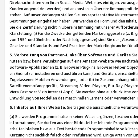
Direktnachrichten von Ihren Social-Media-Websites einfügen. vorausg
Kunden angemeldet werden) und ansonsten in Übereinstimmung mit der
stehen. Auf unser Verlangen stellen Sie uns repräsentative Mustermater
Bestimmungen eingehalten haben. Wir werden die Form und den Inhalt, di
Sie die Zertifizierung nicht in Übereinstimmung mit unserer Aufforderu
Klarstellung: (i) Für die Zwecke der geltenden Marketinggesetze (z. 
von 1991 und ähnlicher oder Nachfolgegesetze) sind Sie der „Absender“ j
Gesetze und Standards und Best Practices der Marketingbranche für 
5. Verbreitung von Partner-Links über Software und Geräte
Sie
nutzen bzw. keine Verlinkungen auf eine Amazon-Website wie nachsteh
Software-Applikationen (z. B. Browser Plug-ins, Browser Helper Objec
ein Endnutzer installieren und ausführen kann) und Geräten, einschlie
Zugelassenen Mobilen Anwendungen); oder (b) im Zusammenhang mit bzw.
Satellitenempfangsgeräte, Streaming-Video-Playern, Blu-Ray-Playern 
Viera Cast oder Vizio Internet Apps). Sie werden ohne ausdrückliche v
Entwicklung von Modellen des maschinellen Lernens oder verwandter 
6. Inhalte auf Ihrer Website
. Sie tragen die ausschließliche Verantwo
(a) Sie werden Programminhalte in keiner Weise ergänzen, löschen oder
Informationen; Sie dürfen aus einer Bilddatei bestehende Programminhal
erhalten bleiben bzw. aus Text bestehende Programminhalte so kürzen, 
Kürzung nicht sachlich falsch oder irreführend wird. Einige Arten von L