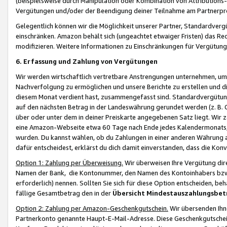
(beispielsweise durch Manipulation oder Kombination von Attributions-
Vergütungen und/oder der Beendigung deiner Teilnahme am Partnerp
Gelegentlich können wir die Möglichkeit unserer Partner, Standardv
einschränken. Amazon behält sich (ungeachtet etwaiger Fristen) das Re
modifizieren. Weitere Informationen zu Einschränkungen für Vergütung
6. Erfassung und Zahlung von Vergütungen
Wir werden wirtschaftlich vertretbare Anstrengungen unternehmen, um 
Nachverfolgung zu ermöglichen und unsere Berichte zu erstellen und di
diesem Monat verdient hast, zusammengefasst sind. Standardvergütung
auf den nächsten Betrag in der Landeswährung gerundet werden (z. B. C
über oder unter dem in deiner Preiskarte angegebenen Satz liegt. Wir
eine Amazon-Webseite etwa 60 Tage nach Ende jedes Kalendermonats, i
wurden. Du kannst wählen, ob du Zahlungen in einer anderen Währung
dafür entscheidest, erklärst du dich damit einverstanden, dass die K
Option 1: Zahlung per Überweisung.
Wir überweisen Ihre Vergütung dir
Namen der Bank, die Kontonummer, den Namen des Kontoinhabers bzw. a
erforderlich) nennen. Sollten Sie sich für diese Option entscheiden, be
fällige Gesamtbetrag den in der
Übersicht Mindestauszahlungsbet
Option 2: Zahlung per Amazon-Geschenkgutschein.
Wir übersenden Ihne
Partnerkonto genannte Haupt-E-Mail-Adresse. Diese Geschenkgutschei