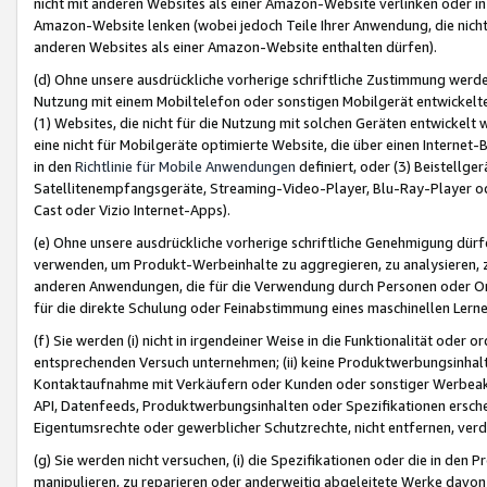
nicht mit anderen Websites als einer Amazon-Website verlinken oder i
Amazon-Website lenken (wobei jedoch Teile Ihrer Anwendung, die nich
anderen Websites als einer Amazon-Website enthalten dürfen).
(d) Ohne unsere ausdrückliche vorherige schriftliche Zustimmung werd
Nutzung mit einem Mobiltelefon oder sonstigen Mobilgerät entwickelt
(1) Websites, die nicht für die Nutzung mit solchen Geräten entwickelt
eine nicht für Mobilgeräte optimierte Website, die über einen Interne
in den
Richtlinie für Mobile Anwendungen
definiert, oder (3) Beistellge
Satellitenempfangsgeräte, Streaming-Video-Player, Blu-Ray-Player ode
Cast oder Vizio Internet-Apps).
(e) Ohne unsere ausdrückliche vorherige schriftliche Genehmigung dürfe
verwenden, um Produkt-Werbeinhalte zu aggregieren, zu analysieren, 
anderen Anwendungen, die für die Verwendung durch Personen oder Or
für die direkte Schulung oder Feinabstimmung eines maschinellen Lern
(f) Sie werden (i) nicht in irgendeiner Weise in die Funktionalität ode
entsprechenden Versuch unternehmen; (ii) keine Produktwerbungsinha
Kontaktaufnahme mit Verkäufern oder Kunden oder sonstiger Werbeaktiv
API, Datenfeeds, Produktwerbungsinhalten oder Spezifikationen erschei
Eigentumsrechte oder gewerblicher Schutzrechte, nicht entfernen, verd
(g) Sie werden nicht versuchen, (i) die Spezifikationen oder die in de
manipulieren, zu reparieren oder anderweitig abgeleitete Werke davon z