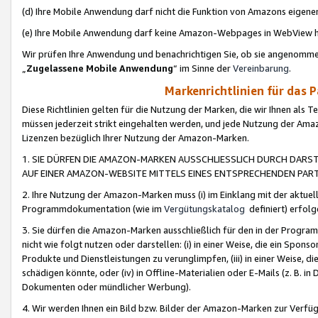
(d) Ihre Mobile Anwendung darf nicht die Funktion von Amazons eige
(e) Ihre Mobile Anwendung darf keine Amazon-Webpages in WebView 
Wir prüfen Ihre Anwendung und benachrichtigen Sie, ob sie angenomm
„
Zugelassene Mobile Anwendung
“ im Sinne der
Vereinbarung
.
Markenrichtlinien für das 
Diese Richtlinien gelten für die Nutzung der Marken, die wir Ihnen als 
müssen jederzeit strikt eingehalten werden, und jede Nutzung der Ama
Lizenzen bezüglich Ihrer Nutzung der Amazon-Marken.
1. SIE DÜRFEN DIE AMAZON-MARKEN AUSSCHLIESSLICH DURCH DARS
AUF EINER AMAZON-WEBSITE MITTELS EINES ENTSPRECHENDEN PART
2. Ihre Nutzung der Amazon-Marken muss (i) im Einklang mit der aktuells
Programmdokumentation (wie im
Vergütungskatalog
definiert) erfolg
3. Sie dürfen die Amazon-Marken ausschließlich für den in der Progr
nicht wie folgt nutzen oder darstellen: (i) in einer Weise, die ein Spo
Produkte und Dienstleistungen zu verunglimpfen, (iii) in einer Weise
schädigen könnte, oder (iv) in Offline-Materialien oder E-Mails (z. B.
Dokumenten oder mündlicher Werbung).
4. Wir werden Ihnen ein Bild bzw. Bilder der Amazon-Marken zur Verfüg