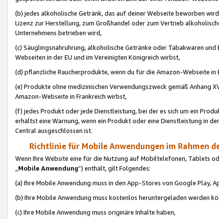
(b) jedes alkoholische Getränk, das auf deiner Webseite beworben wird
Lizenz zur Herstellung, zum Großhandel oder zum Vertrieb alkoholisch
Unternehmens betrieben wird,
(c) Säuglingsnahruhrung, alkoholische Getränke oder Tabakwaren und E
Webseiten in der EU und im Vereinigten Königreich wirbst,
(d) pflanzliche Raucherprodukte, wenn du für die Amazon-Webseite in B
(e) Produkte ohne medizinischen Verwendungszweck gemäß Anhang XVI 
Amazon-Webseite in Frankreich wirbst,
(f) jedes Produkt oder jede Dienstleistung, bei der es sich um ein Prod
erhältst eine Warnung, wenn ein Produkt oder eine Dienstleistung in de
Central ausgeschlossen ist.
Richtlinie für Mobile Anwendungen im Rahmen de
Wenn Ihre Website eine für die Nutzung auf Mobiltelefonen, Tablets 
„
Mobile Anwendung
“) enthält, gilt Folgendes:
(a) Ihre Mobile Anwendung muss in den App-Stores von Google Play, A
(b) Ihre Mobile Anwendung muss kostenlos heruntergeladen werden könn
(c) Ihre Mobile Anwendung muss originäre Inhalte haben,