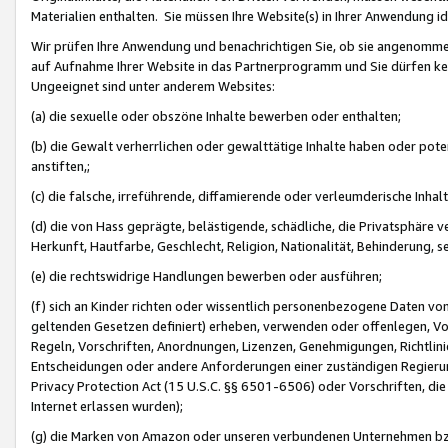
Materialien enthalten. Sie müssen Ihre Website(s) in Ihrer Anwendung ide
Wir prüfen Ihre Anwendung und benachrichtigen Sie, ob sie angenommen
auf Aufnahme Ihrer Website in das Partnerprogramm und Sie dürfen kei
Ungeeignet sind unter anderem Websites:
(a) die sexuelle oder obszöne Inhalte bewerben oder enthalten;
(b) die Gewalt verherrlichen oder gewalttätige Inhalte haben oder pot
anstiften,;
(c) die falsche, irreführende, diffamierende oder verleumderische Inha
(d) die von Hass geprägte, belästigende, schädliche, die Privatsphäre v
Herkunft, Hautfarbe, Geschlecht, Religion, Nationalität, Behinderung, 
(e) die rechtswidrige Handlungen bewerben oder ausführen;
(f) sich an Kinder richten oder wissentlich personenbezogene Daten vo
geltenden Gesetzen definiert) erheben, verwenden oder offenlegen, Vo
Regeln, Vorschriften, Anordnungen, Lizenzen, Genehmigungen, Richtlini
Entscheidungen oder andere Anforderungen einer zuständigen Regierung
Privacy Protection Act (15 U.S.C. §§ 6501-6506) oder Vorschriften, di
Internet erlassen wurden);
(g) die Marken von Amazon oder unseren verbundenen Unternehmen b