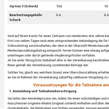
Option 3 (Scheck)
50£
50
Bearbeitungsgebühr
k.A.
k.A
Scheck
Sind auf Ihrem Konto für einen Zeitraum von mindestens drei Jahren kein
Frist von sieben Tagen nach einer entsprechenden Ankündigung die für
Schlussbetrag zurückzuhalten, der dem in der Übersicht Mindestausz
Mindestauszahlungsbetrag entspricht. Ferner können eine etwaig aufg
unterliegen oder durch geltende Verjährungsfristen verfallen.
An Sie unter Abzug bzw. Einbehalt aller in der Vereinbarung beschrieb
Ihnen gemäß der Vereinbarung zustehenden Beträge dar.
Sollten Sie, gleich aus welchem Grund, eine Überschusszahlung erhalte
an Sie im Rahmen der Vereinbarung zukünftig zahlbaren Vergütung zu 
Voraussetzungen für die Teilnahme a
1. Anmeldung und Teilnahmeberechtigung
Sie leiten den Anmeldeprozess ein, indem Sie einen vollständigen und 
muss/müssen originäre Inhalte (original content) enthalten und über d
Originalinhalte, die Materialien von Dritten verwenden, müssen wese