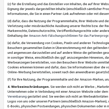
(c) für die Erstellung und das Einstellen von Inhalten, die auf Ihrer We
Eignung der jeweils dargestellten Inhalte (einschließlich sämtlicher 
Informationen, die Sie in einen Partner-Link aufnehmen oder mit diese
(d) dafür, dass die Nutzung der Programminhalte, Ihrer Website und des 
Verletzung oder missbräuchliche Ausübung unserer Rechte bzw. der Recht
Markenrechte, Datenschutzrechte, Veröffentlichungsrechte oder anderer
Einhaltung der
Amazon Anti-Fälschungsrichtlinien für das Partnerpro
(e) dafür, die Verwendung von Cookies, Pixeln und anderen Technologien
Besuchern gesammelten Daten in Übereinstimmung mit den geltenden Ge
und angemessen darzustellen und auf andere Weise die geltenden geset
in sonstiger Weise, einschließlich des ggf. anzuzeigenden Hinweises, d
Werbeanzeigen bereitstellen, von den Besuchern Ihrer Website unmitte
Cookies erkennen können und dafür, dass Sie Informationen über die v
Online-Werbung bereitstellen, soweit nach den anwendbaren gesetzlic
(f) für Ihre Nutzung, der Programminhalte und der Amazon-Marken, u
4. Werbeeinschränkungen.
Sie werden sich nicht an Werbe-, Market
Unternehmen oder in Verbindung mit einer Amazon-Website oder dem Pa
Vereinbarung
gestattet sind. Sie werden sich nicht an Werbeaktivitäten
Logos von uns oder unseren Partnern (einschließlich Amazon-Marken), 
E-Books, physischen Postsendungen, physischen Dokumenten oder in 