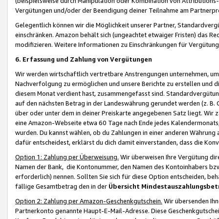
(beispielsweise durch Manipulation oder Kombination von Attributions-
Vergütungen und/oder der Beendigung deiner Teilnahme am Partnerp
Gelegentlich können wir die Möglichkeit unserer Partner, Standardv
einschränken. Amazon behält sich (ungeachtet etwaiger Fristen) das Re
modifizieren. Weitere Informationen zu Einschränkungen für Vergütung
6. Erfassung und Zahlung von Vergütungen
Wir werden wirtschaftlich vertretbare Anstrengungen unternehmen, um 
Nachverfolgung zu ermöglichen und unsere Berichte zu erstellen und di
diesem Monat verdient hast, zusammengefasst sind. Standardvergütung
auf den nächsten Betrag in der Landeswährung gerundet werden (z. B. C
über oder unter dem in deiner Preiskarte angegebenen Satz liegt. Wir
eine Amazon-Webseite etwa 60 Tage nach Ende jedes Kalendermonats, i
wurden. Du kannst wählen, ob du Zahlungen in einer anderen Währung
dafür entscheidest, erklärst du dich damit einverstanden, dass die K
Option 1: Zahlung per Überweisung.
Wir überweisen Ihre Vergütung dir
Namen der Bank, die Kontonummer, den Namen des Kontoinhabers bzw. a
erforderlich) nennen. Sollten Sie sich für diese Option entscheiden, be
fällige Gesamtbetrag den in der
Übersicht Mindestauszahlungsbet
Option 2: Zahlung per Amazon-Geschenkgutschein.
Wir übersenden Ihne
Partnerkonto genannte Haupt-E-Mail-Adresse. Diese Geschenkgutschei