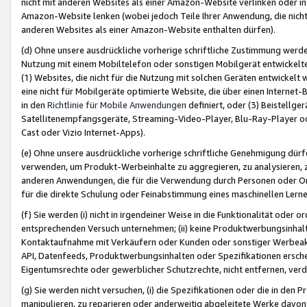
nicht mit anderen Websites als einer Amazon-Website verlinken oder i
Amazon-Website lenken (wobei jedoch Teile Ihrer Anwendung, die nich
anderen Websites als einer Amazon-Website enthalten dürfen).
(d) Ohne unsere ausdrückliche vorherige schriftliche Zustimmung werd
Nutzung mit einem Mobiltelefon oder sonstigen Mobilgerät entwickelt
(1) Websites, die nicht für die Nutzung mit solchen Geräten entwickelt
eine nicht für Mobilgeräte optimierte Website, die über einen Interne
in den
Richtlinie für Mobile Anwendungen
definiert, oder (3) Beistellge
Satellitenempfangsgeräte, Streaming-Video-Player, Blu-Ray-Player ode
Cast oder Vizio Internet-Apps).
(e) Ohne unsere ausdrückliche vorherige schriftliche Genehmigung dürfe
verwenden, um Produkt-Werbeinhalte zu aggregieren, zu analysieren, 
anderen Anwendungen, die für die Verwendung durch Personen oder Or
für die direkte Schulung oder Feinabstimmung eines maschinellen Lern
(f) Sie werden (i) nicht in irgendeiner Weise in die Funktionalität ode
entsprechenden Versuch unternehmen; (ii) keine Produktwerbungsinha
Kontaktaufnahme mit Verkäufern oder Kunden oder sonstiger Werbeaktiv
API, Datenfeeds, Produktwerbungsinhalten oder Spezifikationen erschei
Eigentumsrechte oder gewerblicher Schutzrechte, nicht entfernen, verd
(g) Sie werden nicht versuchen, (i) die Spezifikationen oder die in de
manipulieren, zu reparieren oder anderweitig abgeleitete Werke davon z