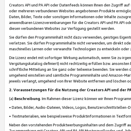
Creators API und PA API oder Datenfeeds können Ihnen den Zugriff auf D
oder mehreren verbundenen Websites angebotenen Produkte ermögliche
Daten, Bilder, Texte oder sonstigen Informationen oder Inhalte zuzugre
anwendbaren Lizenzvereinbarungen für die Creators API und PA API od
diesen verbundenen Websites zur Verfügung gestellt werden.
Sie dürfen den Programminhalt nicht dazu verwenden, geistiges Eigent
verletzen. Sie dürfen Programminhalte nicht verwenden, um direkt ode
maschinelles Lernen oder verwandte Technologien zu entwickeln oder zu
Die Lizenz endet mit sofortiger Wirkung automatisch, wenn Sie zu irg
Vergütungskatalog definiert) nicht rechtzeitig erfüllen bzw. ansonsten
schriftliche Mitteilung an Sie ganz oder teilweise beenden. Sie werden
umgehend einstellen und sämtliche Programminhalte und Amazon-Marke
jeweils verlangt, umgehend von Ihrer Website entfernen und löschen od
2. Voraussetzungen für die Nutzung der Creators API und der P
(a)
Beschreibung
. Im Rahmen dieser Lizenz können wir Ihnen Programmi
• Daten, Bilder, Audio-Dateien, Videos, Logos, Benutzerschnittstellen-
• Textmaterialien, wie beispielsweise Produktinformationen in Textfor
Neben den vorstehenden Produktwerbungsinhalten und dem Zugriff auf 
Zusammenhang mit Creators API und PA API Musterquellcodes und -bibli