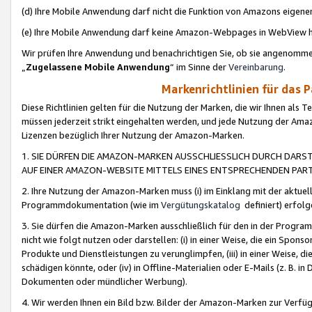
(d) Ihre Mobile Anwendung darf nicht die Funktion von Amazons eige
(e) Ihre Mobile Anwendung darf keine Amazon-Webpages in WebView 
Wir prüfen Ihre Anwendung und benachrichtigen Sie, ob sie angenomm
„
Zugelassene Mobile Anwendung
“ im Sinne der
Vereinbarung
.
Markenrichtlinien für das 
Diese Richtlinien gelten für die Nutzung der Marken, die wir Ihnen als 
müssen jederzeit strikt eingehalten werden, und jede Nutzung der Ama
Lizenzen bezüglich Ihrer Nutzung der Amazon-Marken.
1. SIE DÜRFEN DIE AMAZON-MARKEN AUSSCHLIESSLICH DURCH DARS
AUF EINER AMAZON-WEBSITE MITTELS EINES ENTSPRECHENDEN PART
2. Ihre Nutzung der Amazon-Marken muss (i) im Einklang mit der aktuells
Programmdokumentation (wie im
Vergütungskatalog
definiert) erfolg
3. Sie dürfen die Amazon-Marken ausschließlich für den in der Progr
nicht wie folgt nutzen oder darstellen: (i) in einer Weise, die ein Spo
Produkte und Dienstleistungen zu verunglimpfen, (iii) in einer Weise
schädigen könnte, oder (iv) in Offline-Materialien oder E-Mails (z. B.
Dokumenten oder mündlicher Werbung).
4. Wir werden Ihnen ein Bild bzw. Bilder der Amazon-Marken zur Verfüg