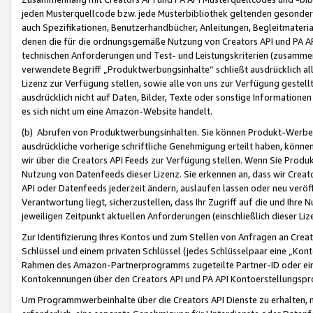
jeden Musterquellcode bzw. jede Musterbibliothek geltenden gesonder
auch Spezifikationen, Benutzerhandbücher, Anleitungen, Begleitmaterial
denen die für die ordnungsgemäße Nutzung von Creators API und PA A
technischen Anforderungen und Test- und Leistungskriterien (zusammen
verwendete Begriff „Produktwerbungsinhalte“ schließt ausdrücklich al
Lizenz zur Verfügung stellen, sowie alle von uns zur Verfügung gestel
ausdrücklich nicht auf Daten, Bilder, Texte oder sonstige Informatione
es sich nicht um eine Amazon-Website handelt.
(b) Abrufen von Produktwerbungsinhalten. Sie können Produkt-Werbein
ausdrückliche vorherige schriftliche Genehmigung erteilt haben, könn
wir über die Creators API Feeds zur Verfügung stellen. Wenn Sie Produk
Nutzung von Datenfeeds dieser Lizenz. Sie erkennen an, dass wir Creat
API oder Datenfeeds jederzeit ändern, auslaufen lassen oder neu veröffe
Verantwortung liegt, sicherzustellen, dass Ihr Zugriff auf die und Ihr
jeweiligen Zeitpunkt aktuellen Anforderungen (einschließlich dieser Liz
Zur Identifizierung Ihres Kontos und zum Stellen von Anfragen an Crea
Schlüssel und einem privaten Schlüssel (jedes Schlüsselpaar eine „Kon
Rahmen des Amazon-Partnerprogramms zugeteilte Partner-ID oder ein
Kontokennungen über den Creators API und PA API Kontoerstellungspro
Um Programmwerbeinhalte über die Creators API Dienste zu erhalten, m