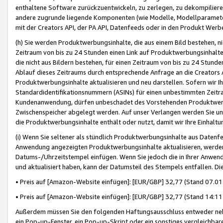
enthaltene Software zurückzuentwickeln, zu zerlegen, zu dekompilier
andere zugrunde liegende Komponenten (wie Modelle, Modellparameter
mit der Creators API, der PA API, Datenfeeds oder in den Produkt Werb
(h) Sie werden Produktwerbungsinhalte, die aus einem Bild bestehen, ni
Zeitraum von bis zu 24 Stunden einen Link auf Produktwerbungsinhalte
die nicht aus Bildern bestehen, für einen Zeitraum von bis zu 24 Stund
Ablauf dieses Zeitraums durch entsprechende Anfrage an die Creators 
Produktwerbungsinhalte aktualisieren und neu darstellen. Sofern wir Ih
Standardidentifikationsnummern (ASINs) für einen unbestimmten Zeitra
Kundenanwendung, dürfen unbeschadet des Vorstehenden Produktwerbu
Zwischenspeicher abgelegt werden. Auf unser Verlangen werden Sie un
die Produktwerbungsinhalte enthält oder nutzt, damit wir Ihre Einhalt
(i) Wenn Sie seltener als stündlich Produktwerbungsinhalte aus Datenfe
Anwendung angezeigten Produktwerbungsinhalte aktualisieren, werden 
Datums-/Uhrzeitstempel einfügen. Wenn Sie jedoch die in Ihrer Anwe
und aktualisiert haben, kann der Datumsteil des Stempels entfallen. Dies
• Preis auf [Amazon-Website einfügen]: [EUR/GBP] 32,77 (Stand 07.01.
• Preis auf [Amazon-Website einfügen]: [EUR/GBP] 32,77 (Stand 14:11 
Außerdem müssen Sie den folgenden Haftungsausschluss entweder neb
ein Pop-up-Fenster, ein Pop-up-Skript oder ein sonstiges vergleichba