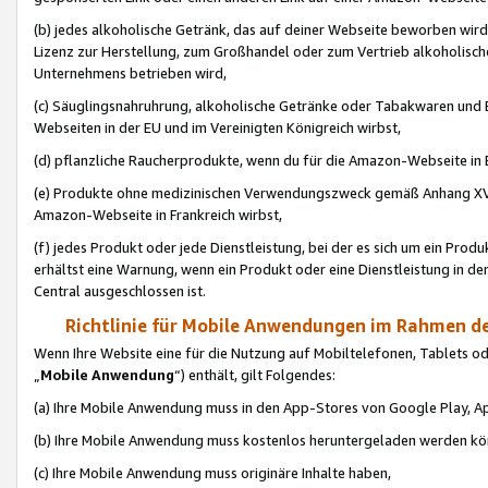
(b) jedes alkoholische Getränk, das auf deiner Webseite beworben wird
Lizenz zur Herstellung, zum Großhandel oder zum Vertrieb alkoholisch
Unternehmens betrieben wird,
(c) Säuglingsnahruhrung, alkoholische Getränke oder Tabakwaren und E
Webseiten in der EU und im Vereinigten Königreich wirbst,
(d) pflanzliche Raucherprodukte, wenn du für die Amazon-Webseite in B
(e) Produkte ohne medizinischen Verwendungszweck gemäß Anhang XVI 
Amazon-Webseite in Frankreich wirbst,
(f) jedes Produkt oder jede Dienstleistung, bei der es sich um ein Prod
erhältst eine Warnung, wenn ein Produkt oder eine Dienstleistung in de
Central ausgeschlossen ist.
Richtlinie für Mobile Anwendungen im Rahmen de
Wenn Ihre Website eine für die Nutzung auf Mobiltelefonen, Tablets 
„
Mobile Anwendung
“) enthält, gilt Folgendes:
(a) Ihre Mobile Anwendung muss in den App-Stores von Google Play, A
(b) Ihre Mobile Anwendung muss kostenlos heruntergeladen werden könn
(c) Ihre Mobile Anwendung muss originäre Inhalte haben,