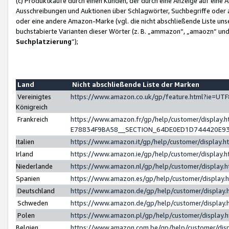
(c) Produktkäufe durch einen Kunden, der durch eine Anzeige auf eine 
Ausschreibungen und Auktionen über Schlagwörter, Suchbegriffe oder 
oder eine andere Amazon-Marke (vgl. die nicht abschließende Liste un
buchstabierte Varianten dieser Wörter (z. B. „ammazon“, „amaozn“ und „
Suchplatzierung
”);
Land
Nicht abschließende Liste der Marken
Vereinigtes
https://www.amazon.co.uk/gp/feature.html?ie=U
Königreich
Frankreich
https://www.amazon.fr/gp/help/customer/displa
E78834F9BA58__SECTION_64DE0ED1D744420E9
Italien
https://www.amazon.it/gp/help/customer/display
Irland
https://www.amazon.ie/gp/help/customer/displa
Niederlande
https://www.amazon.nl/gp/help/customer/display
Spanien
https://www.amazon.es/gp/help/customer/display
Deutschland
https://www.amazon.de/gp/help/customer/displa
Schweden
https://www.amazon.de/gp/help/customer/displa
Polen
https://www.amazon.pl/gp/help/customer/display
Belgien
https://www.amazon.com.be/gp/help/customer/d