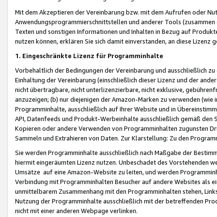
Mit dem Akzeptieren der Vereinbarung bzw. mit dem Aufrufen oder Nutz
Anwendungsprogrammierschnittstellen und anderer Tools (zusammen die
Texten und sonstigen Informationen und Inhalten in Bezug auf Produkte
nutzen können, erklären Sie sich damit einverstanden, an diese Lizenz 
1. Eingeschränkte Lizenz für Programminhalte
Vorbehaltlich der Bedingungen der Vereinbarung und ausschließlich z
Einhaltung der Vereinbarung (einschließlich dieser Lizenz und der ande
nicht übertragbare, nicht unterlizenzierbare, nicht exklusive, gebühren
anzuzeigen; (b) nur diejenigen der Amazon-Marken zu verwenden (wie in 
Programminhalte, ausschließlich auf Ihrer Website und in Übereinstimmu
API, Datenfeeds und Produkt-Werbeinhalte ausschließlich gemäß den Spe
Kopieren oder andere Verwenden von Programminhalten zugunsten Dri
Sammeln und Extrahieren von Daten. Zur Klarstellung: Zu den Program
Sie werden Programminhalte ausschließlich nach Maßgabe der Besti
hiermit eingeräumten Lizenz nutzen. Unbeschadet des Vorstehenden we
Umsätze auf eine Amazon-Website zu leiten, und werden Programminhal
Verbindung mit Programminhalten Besucher auf andere Websites als ein
unmittelbarem Zusammenhang mit den Programminhalten stehen, Links z
Nutzung der Programminhalte ausschließlich mit der betreffenden Pr
nicht mit einer anderen Webpage verlinken.