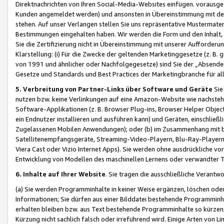
Direktnachrichten von Ihren Social-Media-Websites einfügen. vorausg
Kunden angemeldet werden) und ansonsten in Übereinstimmung mit der
stehen. Auf unser Verlangen stellen Sie uns repräsentative Mustermater
Bestimmungen eingehalten haben. Wir werden die Form und den Inhalt, di
Sie die Zertifizierung nicht in Übereinstimmung mit unserer Aufforderu
Klarstellung: (i) Für die Zwecke der geltenden Marketinggesetze (z. 
von 1991 und ähnlicher oder Nachfolgegesetze) sind Sie der „Absender“ j
Gesetze und Standards und Best Practices der Marketingbranche für 
5. Verbreitung von Partner-Links über Software und Geräte
Sie
nutzen bzw. keine Verlinkungen auf eine Amazon-Website wie nachsteh
Software-Applikationen (z. B. Browser Plug-ins, Browser Helper Objec
ein Endnutzer installieren und ausführen kann) und Geräten, einschlie
Zugelassenen Mobilen Anwendungen); oder (b) im Zusammenhang mit bzw.
Satellitenempfangsgeräte, Streaming-Video-Playern, Blu-Ray-Playern 
Viera Cast oder Vizio Internet Apps). Sie werden ohne ausdrückliche v
Entwicklung von Modellen des maschinellen Lernens oder verwandter 
6. Inhalte auf Ihrer Website
. Sie tragen die ausschließliche Verantwo
(a) Sie werden Programminhalte in keiner Weise ergänzen, löschen oder
Informationen; Sie dürfen aus einer Bilddatei bestehende Programminhal
erhalten bleiben bzw. aus Text bestehende Programminhalte so kürzen, 
Kürzung nicht sachlich falsch oder irreführend wird. Einige Arten von L