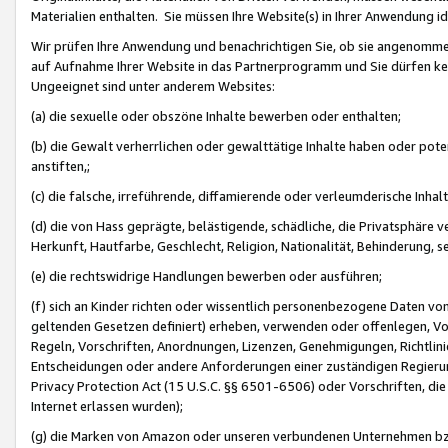
Materialien enthalten. Sie müssen Ihre Website(s) in Ihrer Anwendung ide
Wir prüfen Ihre Anwendung und benachrichtigen Sie, ob sie angenommen
auf Aufnahme Ihrer Website in das Partnerprogramm und Sie dürfen kei
Ungeeignet sind unter anderem Websites:
(a) die sexuelle oder obszöne Inhalte bewerben oder enthalten;
(b) die Gewalt verherrlichen oder gewalttätige Inhalte haben oder pot
anstiften,;
(c) die falsche, irreführende, diffamierende oder verleumderische Inha
(d) die von Hass geprägte, belästigende, schädliche, die Privatsphäre v
Herkunft, Hautfarbe, Geschlecht, Religion, Nationalität, Behinderung, 
(e) die rechtswidrige Handlungen bewerben oder ausführen;
(f) sich an Kinder richten oder wissentlich personenbezogene Daten vo
geltenden Gesetzen definiert) erheben, verwenden oder offenlegen, Vo
Regeln, Vorschriften, Anordnungen, Lizenzen, Genehmigungen, Richtlini
Entscheidungen oder andere Anforderungen einer zuständigen Regierung
Privacy Protection Act (15 U.S.C. §§ 6501-6506) oder Vorschriften, di
Internet erlassen wurden);
(g) die Marken von Amazon oder unseren verbundenen Unternehmen b