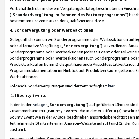
Vorbehaltlich der in diesem Vergütungskatalog beschriebenen Einschr
(„
Standardvergütung im Rahmen des Partnerprogramms
“) besc
bestimmten Prozentsatzes der Qualifizierten Erlöse.
4. Sondervergütung oder Werbeaktionen
Gelegentlich können wir Sonderprogramme oder Werbeaktionen auflegen,
oder alternative Vergütung („
Sondervergütung
”) zu verdienen. Amazo
Sonderprogramme oder Werbeaktionen jederzeit ganz oder teilweise einz
Sonderprogramme oder Werbeaktionen (auch Sonderprogramme oder We
Produktverkäufen kommt) disqualifizierende Ausschlusstatbestände, di
Programmdokumentation im Hinblick auf Produktverkäufe geltende E
Werbeaktionen.
Folgende Sondervergütungen sind derzeit verfügbar:
hier
.
(a) Bounty Events
In den in der
Anlage
(„
Sondervergütung
“) aufgeführten Ländern sind
Zusammenhang mit „
Bounty Events
“ die in dieser Ziffer 4 (a) besch
Bounty Event wie in der Anlage beschrieben anspruchsberechtigt sein mu
teilnehmende Startseite einer Amazon-Website aufruft und (2) der Kun
ausführt.
Amazon zahlt keine Sondervergütung, wenn das zugrundeliegende Boun