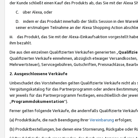
der Kunde schließt einen Kauf des Produkts ab, das Sie mit der Alexa 
C. über Alexa, oder
D. indem er das Produkt innerhalb der Skills Session in den Waren
seiner erstmaligen Teilnahme an der Alexa Shopping Action abschlie
iii. das Produkt, das Sie mit der Alexa-Einkaufsaktion vorgestellt ha
ihm bezahlt.
Die aus den einzelnen Qualifizierten Verkäufen generierten „
Qualifizi
Qualifizierten Verkäufe einnehmen, abzüglich etwaiger Versandkosten
Mehrwertsteuer), Servicegebühren, Gutschriften, Preisnachlässe, Bear
2. Ausgeschlossene Verkäufe
Unbeschadet des Vorstehenden gelten Qualifizierte Verkäufe nicht als
Vergütungskatalog für das Partnerprogramm oder andere Bestimmungen,
wir jeweils für das Partnerprogramm festlegen, einschließlich der jewe
„
Programmdokumentation
“).
Ferner gelten folgende Verkäufe, die andernfalls Qualifizierte Verkä
(a) Produktkäufe, die nach Beendigung Ihrer
Vereinbarung
erfolgen;
(b) Produktbestellungen, bei denen eine Stornierung, Rückgabe oder R