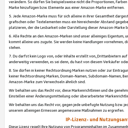
verändern. So dürfen Sie beispielsweise nicht die Proportionen, Farb
Marke hinzufügen bzw. Elemente aus einer Amazon-Marke entfernen.
5. Jede Amazon-Marke muss für sich alleine in ihrer Gesamtheit darge
grafischen oder Textelementen muss ein hinreichender Abstand gegebe
platzieren, der die Lesbarkeit oder Darstellung dieser Amazon-Marke b
6. Alle Rechte an den Amazon-Marken sind unser alleiniges Eigentum, 
kommt alleine uns zugute. Sie werden keine Handlungen vornehmen, 
stehen.
7. Du darfst kein Logo von, oder Inhalte erstellt von,
Drittanbietern au
anderweitig verwenden, es sei denn, du hast von diesem Verkäufer oder
8. Sie dürfen in keiner Rechtsordnung Marken nutzen oder zur Eintragu
keiner Rechtsordnung Marken, Domain-Namen, Subdomain-Namen, Benu
Amazon-Marke zum Verwechseln ähnlich sind.
Wir behalten uns das Recht vor, diese Markenrichtlinien und die gene
Einstellen einer Änderungsmitteilung oder überarbeiteter Markenricht
Wir behalten uns das Recht vor, gegen jede unbefugte Nutzung bzw. jede 
unserem alleinigen Ermessen angemessene Maßnahmen zu ergreifen.
IP-Lizenz- und Nutzungsan
Diese Lizenz regelt Ihre Nutzung von Programminhalten im Zusammen