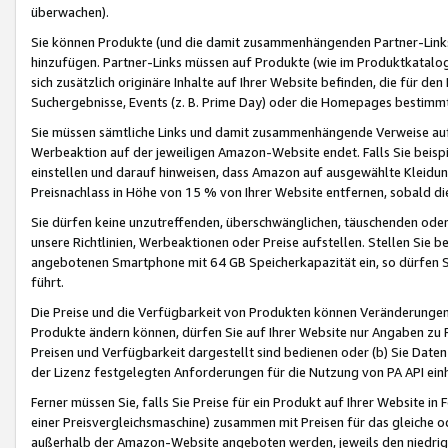
überwachen).
Sie können Produkte (und die damit zusammenhängenden Partner-Links)
hinzufügen. Partner-Links müssen auf Produkte (wie im Produktkatalog de
sich zusätzlich originäre Inhalte auf Ihrer Website befinden, die für 
Suchergebnisse, Events (z. B. Prime Day) oder die Homepages bestimmte
Sie müssen sämtliche Links und damit zusammenhängende Verweise auf z
Werbeaktion auf der jeweiligen Amazon-Website endet. Falls Sie beisp
einstellen und darauf hinweisen, dass Amazon auf ausgewählte Kleidun
Preisnachlass in Höhe von 15 % von Ihrer Website entfernen, sobald di
Sie dürfen keine unzutreffenden, überschwänglichen, täuschenden od
unsere Richtlinien, Werbeaktionen oder Preise aufstellen. Stellen Sie 
angebotenen Smartphone mit 64 GB Speicherkapazität ein, so dürfen S
führt.
Die Preise und die Verfügbarkeit von Produkten können Veränderungen 
Produkte ändern können, dürfen Sie auf Ihrer Website nur Angaben zu P
Preisen und Verfügbarkeit dargestellt sind bedienen oder (b) Sie Daten
der Lizenz festgelegten Anforderungen für die Nutzung von PA API einh
Ferner müssen Sie, falls Sie Preise für ein Produkt auf Ihrer Website in 
einer Preisvergleichsmaschine) zusammen mit Preisen für das gleiche o
außerhalb der Amazon-Website angeboten werden, jeweils den niedrigst