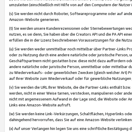
umzuleiten (einschließlich mit Hilfe von auf den Computern der Nutzer i
(s) Sie werden nicht durch Roboter, Softwareprogramme oder auf andere
Amazon-Website generieren.
(t) Sie werden unsere Kundenrezensionen oder Sternebewertungen wed
nutzen, es sei denn, Sie haben über die Creators API und die PA API e
erfüllen die in der Lizenz beschriebenen Voraussetzungen für die Nutzu
(u) Sie werden weder unmittelbar noch mittelbar über Partner-Links P
oder zu Nutzung durch eine andere natürliche oder juristische Person,
Geschäftspartnern nicht gestatten bzw. diese nicht dazu auffordern od
andere natürliche oder juristische Person, unmittelbar oder mittelbar
zu Wiederverkaufs- oder gewerblichen Zwecken (gleich welcher Art) 
auf Ihrer Website zum Wiederverkauf oder für gewerbliche Nutzungen 
(v) Sie werden die URL Ihrer Website, die die Partner-Links enthält b
werden, nicht in einer Weise tarnen, verstecken, manipulieren oder and
nicht mit angemessenem Aufwand in der Lage sind, die Website oder A
Links eine Amazon-Website aufruft.
(w) Sie werden keine Link-Verkürzungen, Schaltflächen, Hyperlinks ode
dahingehend hervorrufen, dass Sie auf eine Amazon-Website verlinken
(x) Auf unser Verlangen hin legen Sie uns eine schriftliche Bestätigung