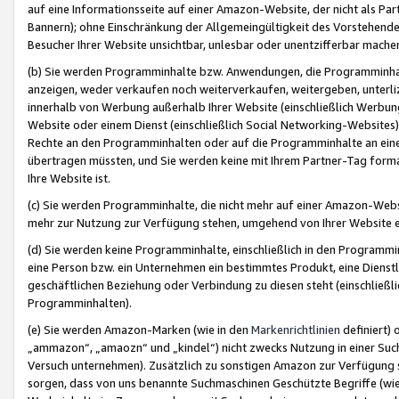
auf eine Informationsseite auf einer Amazon-Website, der nicht als Part
Bannern); ohne Einschränkung der Allgemeingültigkeit des Vorstehende
Besucher Ihrer Website unsichtbar, unlesbar oder unentzifferbar mache
(b) Sie werden Programminhalte bzw. Anwendungen, die Programminhalt
anzeigen, weder verkaufen noch weiterverkaufen, weitergeben, unterli
innerhalb von Werbung außerhalb Ihrer Website (einschließlich Werbun
Website oder einem Dienst (einschließlich Social Networking-Website
Rechte an den Programminhalten oder auf die Programminhalte an eine a
übertragen müssten, und Sie werden keine mit Ihrem Partner-Tag formati
Ihre Website ist.
(c) Sie werden Programminhalte, die nicht mehr auf einer Amazon-Websit
mehr zur Nutzung zur Verfügung stehen, umgehend von Ihrer Website e
(d) Sie werden keine Programminhalte, einschließlich in den Programmin
eine Person bzw. ein Unternehmen ein bestimmtes Produkt, eine Dienstle
geschäftlichen Beziehung oder Verbindung zu diesen steht (einschließli
Programminhalten).
(e) Sie werden Amazon-Marken (wie in den
Markenrichtlinien
definiert) 
„ammazon“, „amaozn“ und „kindel“) nicht zwecks Nutzung in einer Suc
Versuch unternehmen). Zusätzlich zu sonstigen Amazon zur Verfügung 
sorgen, dass von uns benannte Suchmaschinen Geschützte Begriffe (wie 