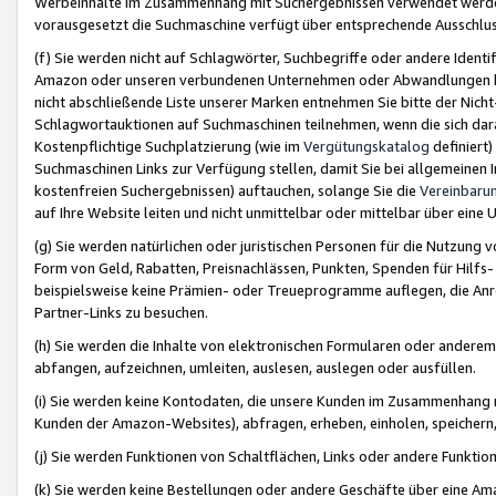
Werbeinhalte im Zusammenhang mit Suchergebnissen verwendet werden,
vorausgesetzt die Suchmaschine verfügt über entsprechende Ausschlu
(f) Sie werden nicht auf Schlagwörter, Suchbegriffe oder andere Ident
Amazon oder unseren verbundenen Unternehmen oder Abwandlungen bzw
nicht abschließende Liste unserer Marken entnehmen Sie bitte der Nich
Schlagwortauktionen auf Suchmaschinen teilnehmen, wenn die sich da
Kostenpflichtige Suchplatzierung (wie im
Vergütungskatalog
definiert
Suchmaschinen Links zur Verfügung stellen, damit Sie bei allgemeinen I
kostenfreien Suchergebnissen) auftauchen, solange Sie die
Vereinbaru
auf Ihre Website leiten und nicht unmittelbar oder mittelbar über eine
(g) Sie werden natürlichen oder juristischen Personen für die Nutzung 
Form von Geld, Rabatten, Preisnachlässen, Punkten, Spenden für Hilfs
beispielsweise keine Prämien- oder Treueprogramme auflegen, die Anrei
Partner-Links zu besuchen.
(h) Sie werden die Inhalte von elektronischen Formularen oder anderem M
abfangen, aufzeichnen, umleiten, auslesen, auslegen oder ausfüllen.
(i) Sie werden keine Kontodaten, die unsere Kunden im Zusammenhang 
Kunden der Amazon-Websites), abfragen, erheben, einholen, speichern,
(j) Sie werden Funktionen von Schaltflächen, Links oder andere Funkti
(k) Sie werden keine Bestellungen oder andere Geschäfte über eine Ama