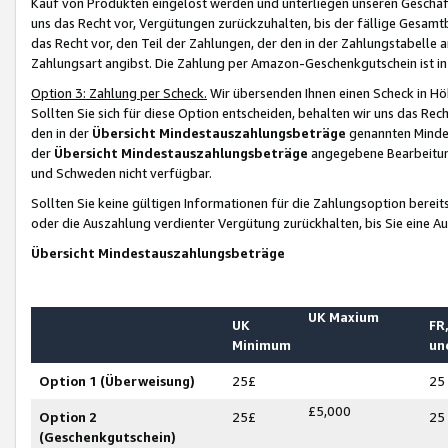
Kauf von Produkten eingelöst werden und unterliegen unseren Geschäf
uns das Recht vor, Vergütungen zurückzuhalten, bis der fällige Gesamt
das Recht vor, den Teil der Zahlungen, der den in der Zahlungstabelle 
Zahlungsart angibst. Die Zahlung per Amazon-Geschenkgutschein ist in
Option 3: Zahlung per Scheck.
Wir übersenden Ihnen einen Scheck in Höh
Sollten Sie sich für diese Option entscheiden, behalten wir uns das Rec
den in der
Übersicht Mindestauszahlungsbeträge
genannten Mindest
der
Übersicht Mindestauszahlungsbeträge
angegebene Bearbeitung
und Schweden nicht verfügbar.
Sollten Sie keine gültigen Informationen für die Zahlungsoption bereit
oder die Auszahlung verdienter Vergütung zurückhalten, bis Sie eine A
Übersicht Mindestauszahlungsbeträge
UK Maxium
UK
FR,
Minimum
un
Option 1 (Überweisung)
25£
25
£5,000
Option 2
25£
25
(Geschenkgutschein)