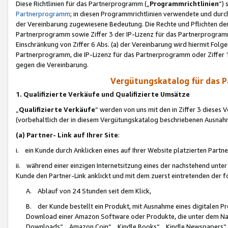
Diese Richtlinien für das Partnerprogramm („
Programmrichtlinien
“)
Partnerprogramm
; in diesen Programmrichtlinien verwendete und durch
der Vereinbarung zugewiesene Bedeutung. Die Rechte und Pflichten de
Partnerprogramm sowie Ziffer 3 der IP-Lizenz für das Partnerprogram
Einschränkung von Ziffer 6 Abs. (a) der Vereinbarung wird hiermit Fol
Partnerprogramm, die IP-Lizenz für das Partnerprogramm oder Ziffer 1
gegen die Vereinbarung.
Vergütungskatalog für das 
1. Qualifizierte Verkäufe und Qualifizierte Umsätze
„
Qualifizierte Verkäufe
“ werden von uns mit den in Ziffer 3 diese
(vorbehaltlich der in diesem Vergütungskatalog beschriebenen Ausnah
(a) Partner- Link auf Ihrer Site
:
i. ein Kunde durch Anklicken eines auf Ihrer Website platzierten Part
ii. während einer einzigen Internetsitzung eines der nachstehend unter (i)
Kunde den Partner-Link anklickt und mit dem zuerst eintretenden der f
A. Ablauf von 24 Stunden seit dem Klick,
B. der Kunde bestellt ein Produkt, mit Ausnahme eines digitalen P
Download einer Amazon Software oder Produkte, die unter dem N
Downloads“, „Amazon Coin“, „Kindle Books“, „Kindle Newspapers“, „