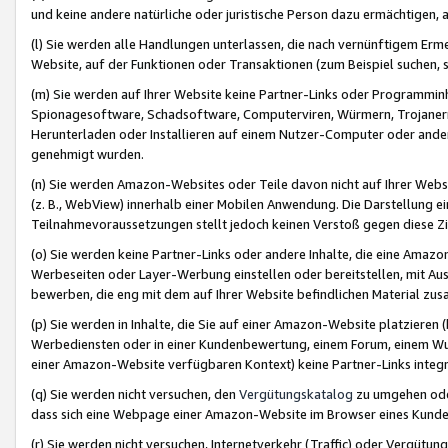
und keine andere natürliche oder juristische Person dazu ermächtigen, a
(l) Sie werden alle Handlungen unterlassen, die nach vernünftigem Erme
Website, auf der Funktionen oder Transaktionen (zum Beispiel suchen, s
(m) Sie werden auf Ihrer Website keine Partner-Links oder Programmin
Spionagesoftware, Schadsoftware, Computerviren, Würmern, Trojaner
Herunterladen oder Installieren auf einem Nutzer-Computer oder ande
genehmigt wurden.
(n) Sie werden Amazon-Websites oder Teile davon nicht auf Ihrer Websi
(z. B., WebView) innerhalb einer Mobilen Anwendung. Die Darstellung ein
Teilnahmevoraussetzungen stellt jedoch keinen Verstoß gegen diese Zif
(o) Sie werden keine Partner-Links oder andere Inhalte, die eine Am
Werbeseiten oder Layer-Werbung einstellen oder bereitstellen, mit Au
bewerben, die eng mit dem auf Ihrer Website befindlichen Material z
(p) Sie werden in Inhalte, die Sie auf einer Amazon-Website platzier
Werbediensten oder in einer Kundenbewertung, einem Forum, einem Wun
einer Amazon-Website verfügbaren Kontext) keine Partner-Links integr
(q) Sie werden nicht versuchen, den
Vergütungskatalog
zu umgehen oder
dass sich eine Webpage einer Amazon-Website im Browser eines Kunden 
(r) Sie werden nicht versuchen, Internetverkehr (Traffic) oder Vergü