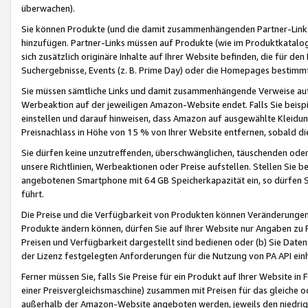
überwachen).
Sie können Produkte (und die damit zusammenhängenden Partner-Links)
hinzufügen. Partner-Links müssen auf Produkte (wie im Produktkatalog de
sich zusätzlich originäre Inhalte auf Ihrer Website befinden, die für 
Suchergebnisse, Events (z. B. Prime Day) oder die Homepages bestimmte
Sie müssen sämtliche Links und damit zusammenhängende Verweise auf z
Werbeaktion auf der jeweiligen Amazon-Website endet. Falls Sie beisp
einstellen und darauf hinweisen, dass Amazon auf ausgewählte Kleidun
Preisnachlass in Höhe von 15 % von Ihrer Website entfernen, sobald di
Sie dürfen keine unzutreffenden, überschwänglichen, täuschenden od
unsere Richtlinien, Werbeaktionen oder Preise aufstellen. Stellen Sie 
angebotenen Smartphone mit 64 GB Speicherkapazität ein, so dürfen S
führt.
Die Preise und die Verfügbarkeit von Produkten können Veränderungen 
Produkte ändern können, dürfen Sie auf Ihrer Website nur Angaben zu P
Preisen und Verfügbarkeit dargestellt sind bedienen oder (b) Sie Daten
der Lizenz festgelegten Anforderungen für die Nutzung von PA API einh
Ferner müssen Sie, falls Sie Preise für ein Produkt auf Ihrer Website in 
einer Preisvergleichsmaschine) zusammen mit Preisen für das gleiche o
außerhalb der Amazon-Website angeboten werden, jeweils den niedrigst