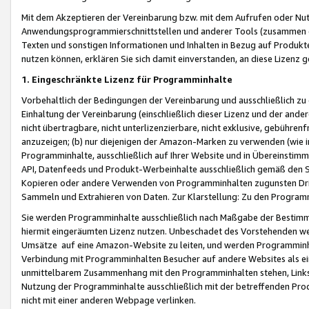
Mit dem Akzeptieren der Vereinbarung bzw. mit dem Aufrufen oder Nutz
Anwendungsprogrammierschnittstellen und anderer Tools (zusammen die
Texten und sonstigen Informationen und Inhalten in Bezug auf Produkte
nutzen können, erklären Sie sich damit einverstanden, an diese Lizenz 
1. Eingeschränkte Lizenz für Programminhalte
Vorbehaltlich der Bedingungen der Vereinbarung und ausschließlich z
Einhaltung der Vereinbarung (einschließlich dieser Lizenz und der ande
nicht übertragbare, nicht unterlizenzierbare, nicht exklusive, gebühren
anzuzeigen; (b) nur diejenigen der Amazon-Marken zu verwenden (wie in 
Programminhalte, ausschließlich auf Ihrer Website und in Übereinstimmu
API, Datenfeeds und Produkt-Werbeinhalte ausschließlich gemäß den Spe
Kopieren oder andere Verwenden von Programminhalten zugunsten Dri
Sammeln und Extrahieren von Daten. Zur Klarstellung: Zu den Program
Sie werden Programminhalte ausschließlich nach Maßgabe der Besti
hiermit eingeräumten Lizenz nutzen. Unbeschadet des Vorstehenden we
Umsätze auf eine Amazon-Website zu leiten, und werden Programminhal
Verbindung mit Programminhalten Besucher auf andere Websites als ein
unmittelbarem Zusammenhang mit den Programminhalten stehen, Links z
Nutzung der Programminhalte ausschließlich mit der betreffenden Pr
nicht mit einer anderen Webpage verlinken.