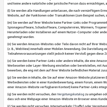
und keine andere natürliche oder juristische Person dazu ermächtigen, a
(l) Sie werden alle Handlungen unterlassen, die nach vernünftigem Erme
Website, auf der Funktionen oder Transaktionen (zum Beispiel suchen, s
(m) Sie werden auf Ihrer Website keine Partner-Links oder Programmin
Spionagesoftware, Schadsoftware, Computerviren, Würmern, Trojaner
Herunterladen oder Installieren auf einem Nutzer-Computer oder ande
genehmigt wurden.
(n) Sie werden Amazon-Websites oder Teile davon nicht auf Ihrer Websi
(z. B., WebView) innerhalb einer Mobilen Anwendung. Die Darstellung ein
Teilnahmevoraussetzungen stellt jedoch keinen Verstoß gegen diese Zif
(o) Sie werden keine Partner-Links oder andere Inhalte, die eine Am
Werbeseiten oder Layer-Werbung einstellen oder bereitstellen, mit Au
bewerben, die eng mit dem auf Ihrer Website befindlichen Material z
(p) Sie werden in Inhalte, die Sie auf einer Amazon-Website platzier
Werbediensten oder in einer Kundenbewertung, einem Forum, einem Wun
einer Amazon-Website verfügbaren Kontext) keine Partner-Links integr
(q) Sie werden nicht versuchen, den
Vergütungskatalog
zu umgehen oder
dass sich eine Webpage einer Amazon-Website im Browser eines Kunden 
(r) Sie werden nicht versuchen, Internetverkehr (Traffic) oder Vergü