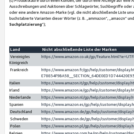
(c) Produktkäufe durch einen Kunden, der durch eine Anzeige auf eine 
Ausschreibungen und Auktionen über Schlagwörter, Suchbegriffe oder 
oder eine andere Amazon-Marke (vgl. die nicht abschließende Liste un
buchstabierte Varianten dieser Wörter (z. B. „ammazon“, „amaozn“ und „
Suchplatzierung
”);
Land
Nicht abschließende Liste der Marken
Vereinigtes
https://www.amazon.co.uk/gp/feature.html?ie=U
Königreich
Frankreich
https://www.amazon.fr/gp/help/customer/displa
E78834F9BA58__SECTION_64DE0ED1D744420E9
Italien
https://www.amazon.it/gp/help/customer/display
Irland
https://www.amazon.ie/gp/help/customer/displa
Niederlande
https://www.amazon.nl/gp/help/customer/display
Spanien
https://www.amazon.es/gp/help/customer/display
Deutschland
https://www.amazon.de/gp/help/customer/displa
Schweden
https://www.amazon.de/gp/help/customer/displa
Polen
https://www.amazon.pl/gp/help/customer/display
Belgien
https://www.amazon.com.be/gp/help/customer/d