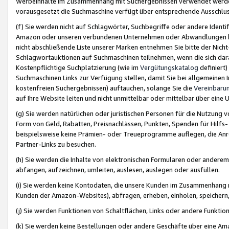
Werbeinhalte im Zusammenhang mit Suchergebnissen verwendet werden,
vorausgesetzt die Suchmaschine verfügt über entsprechende Ausschlu
(f) Sie werden nicht auf Schlagwörter, Suchbegriffe oder andere Ident
Amazon oder unseren verbundenen Unternehmen oder Abwandlungen bzw
nicht abschließende Liste unserer Marken entnehmen Sie bitte der Nich
Schlagwortauktionen auf Suchmaschinen teilnehmen, wenn die sich da
Kostenpflichtige Suchplatzierung (wie im
Vergütungskatalog
definiert
Suchmaschinen Links zur Verfügung stellen, damit Sie bei allgemeinen I
kostenfreien Suchergebnissen) auftauchen, solange Sie die
Vereinbaru
auf Ihre Website leiten und nicht unmittelbar oder mittelbar über eine
(g) Sie werden natürlichen oder juristischen Personen für die Nutzung 
Form von Geld, Rabatten, Preisnachlässen, Punkten, Spenden für Hilfs
beispielsweise keine Prämien- oder Treueprogramme auflegen, die Anrei
Partner-Links zu besuchen.
(h) Sie werden die Inhalte von elektronischen Formularen oder anderem M
abfangen, aufzeichnen, umleiten, auslesen, auslegen oder ausfüllen.
(i) Sie werden keine Kontodaten, die unsere Kunden im Zusammenhang 
Kunden der Amazon-Websites), abfragen, erheben, einholen, speichern,
(j) Sie werden Funktionen von Schaltflächen, Links oder andere Funkti
(k) Sie werden keine Bestellungen oder andere Geschäfte über eine Ama