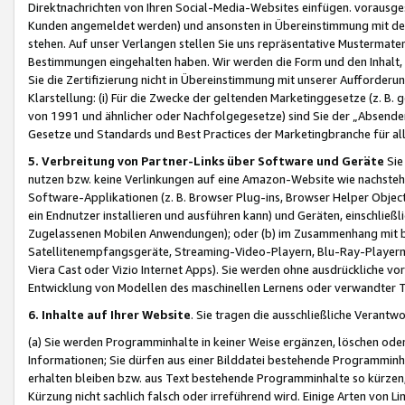
Direktnachrichten von Ihren Social-Media-Websites einfügen. vorausg
Kunden angemeldet werden) und ansonsten in Übereinstimmung mit der
stehen. Auf unser Verlangen stellen Sie uns repräsentative Mustermater
Bestimmungen eingehalten haben. Wir werden die Form und den Inhalt, di
Sie die Zertifizierung nicht in Übereinstimmung mit unserer Aufforderu
Klarstellung: (i) Für die Zwecke der geltenden Marketinggesetze (z. 
von 1991 und ähnlicher oder Nachfolgegesetze) sind Sie der „Absender“ j
Gesetze und Standards und Best Practices der Marketingbranche für 
5. Verbreitung von Partner-Links über Software und Geräte
Sie
nutzen bzw. keine Verlinkungen auf eine Amazon-Website wie nachsteh
Software-Applikationen (z. B. Browser Plug-ins, Browser Helper Objec
ein Endnutzer installieren und ausführen kann) und Geräten, einschlie
Zugelassenen Mobilen Anwendungen); oder (b) im Zusammenhang mit bzw.
Satellitenempfangsgeräte, Streaming-Video-Playern, Blu-Ray-Playern 
Viera Cast oder Vizio Internet Apps). Sie werden ohne ausdrückliche v
Entwicklung von Modellen des maschinellen Lernens oder verwandter 
6. Inhalte auf Ihrer Website
. Sie tragen die ausschließliche Verantwo
(a) Sie werden Programminhalte in keiner Weise ergänzen, löschen oder
Informationen; Sie dürfen aus einer Bilddatei bestehende Programminhal
erhalten bleiben bzw. aus Text bestehende Programminhalte so kürzen, 
Kürzung nicht sachlich falsch oder irreführend wird. Einige Arten von L