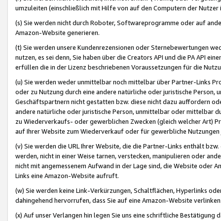
umzuleiten (einschließlich mit Hilfe von auf den Computern der Nutzer i
(s) Sie werden nicht durch Roboter, Softwareprogramme oder auf andere
Amazon-Website generieren.
(t) Sie werden unsere Kundenrezensionen oder Sternebewertungen wed
nutzen, es sei denn, Sie haben über die Creators API und die PA API e
erfüllen die in der Lizenz beschriebenen Voraussetzungen für die Nutzu
(u) Sie werden weder unmittelbar noch mittelbar über Partner-Links P
oder zu Nutzung durch eine andere natürliche oder juristische Person,
Geschäftspartnern nicht gestatten bzw. diese nicht dazu auffordern od
andere natürliche oder juristische Person, unmittelbar oder mittelbar
zu Wiederverkaufs- oder gewerblichen Zwecken (gleich welcher Art) 
auf Ihrer Website zum Wiederverkauf oder für gewerbliche Nutzungen 
(v) Sie werden die URL Ihrer Website, die die Partner-Links enthält b
werden, nicht in einer Weise tarnen, verstecken, manipulieren oder and
nicht mit angemessenem Aufwand in der Lage sind, die Website oder A
Links eine Amazon-Website aufruft.
(w) Sie werden keine Link-Verkürzungen, Schaltflächen, Hyperlinks ode
dahingehend hervorrufen, dass Sie auf eine Amazon-Website verlinken
(x) Auf unser Verlangen hin legen Sie uns eine schriftliche Bestätigung