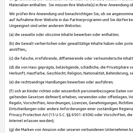
Materialien enthalten. Sie müssen Ihre Website(s) in Ihrer Anwendung ide
Wir prüfen Ihre Anwendung und benachrichtigen Sie, ob sie angenommen
auf Aufnahme Ihrer Website in das Partnerprogramm und Sie dürfen kei
Ungeeignet sind unter anderem Websites:
(a) die sexuelle oder obszöne Inhalte bewerben oder enthalten;
(b) die Gewalt verherrlichen oder gewalttätige Inhalte haben oder pot
anstiften,;
(c) die falsche, irreführende, diffamierende oder verleumderische Inha
(d) die von Hass geprägte, belästigende, schädliche, die Privatsphäre v
Herkunft, Hautfarbe, Geschlecht, Religion, Nationalität, Behinderung, 
(e) die rechtswidrige Handlungen bewerben oder ausführen;
(f) sich an Kinder richten oder wissentlich personenbezogene Daten vo
geltenden Gesetzen definiert) erheben, verwenden oder offenlegen, Vo
Regeln, Vorschriften, Anordnungen, Lizenzen, Genehmigungen, Richtlini
Entscheidungen oder andere Anforderungen einer zuständigen Regierung
Privacy Protection Act (15 U.S.C. §§ 6501-6506) oder Vorschriften, di
Internet erlassen wurden);
(g) die Marken von Amazon oder unseren verbundenen Unternehmen b