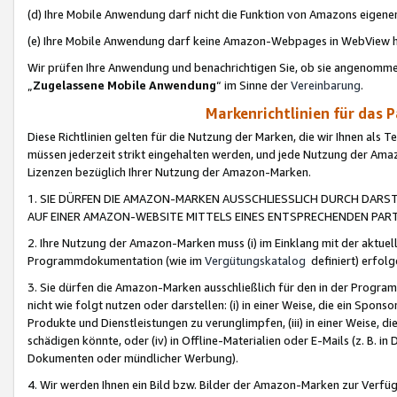
(d) Ihre Mobile Anwendung darf nicht die Funktion von Amazons eige
(e) Ihre Mobile Anwendung darf keine Amazon-Webpages in WebView 
Wir prüfen Ihre Anwendung und benachrichtigen Sie, ob sie angenomm
„
Zugelassene Mobile Anwendung
“ im Sinne der
Vereinbarung
.
Markenrichtlinien für das 
Diese Richtlinien gelten für die Nutzung der Marken, die wir Ihnen als 
müssen jederzeit strikt eingehalten werden, und jede Nutzung der Ama
Lizenzen bezüglich Ihrer Nutzung der Amazon-Marken.
1. SIE DÜRFEN DIE AMAZON-MARKEN AUSSCHLIESSLICH DURCH DARS
AUF EINER AMAZON-WEBSITE MITTELS EINES ENTSPRECHENDEN PART
2. Ihre Nutzung der Amazon-Marken muss (i) im Einklang mit der aktuells
Programmdokumentation (wie im
Vergütungskatalog
definiert) erfolg
3. Sie dürfen die Amazon-Marken ausschließlich für den in der Progr
nicht wie folgt nutzen oder darstellen: (i) in einer Weise, die ein Spo
Produkte und Dienstleistungen zu verunglimpfen, (iii) in einer Weise
schädigen könnte, oder (iv) in Offline-Materialien oder E-Mails (z. B.
Dokumenten oder mündlicher Werbung).
4. Wir werden Ihnen ein Bild bzw. Bilder der Amazon-Marken zur Verfüg