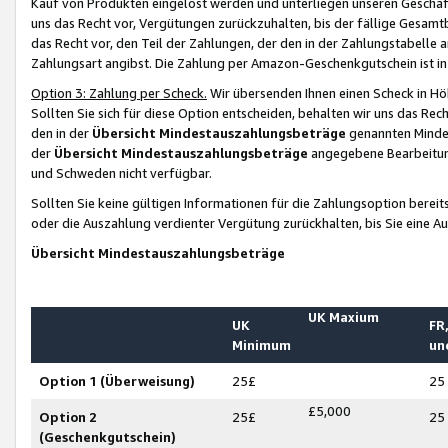
Kauf von Produkten eingelöst werden und unterliegen unseren Geschäf
uns das Recht vor, Vergütungen zurückzuhalten, bis der fällige Gesamt
das Recht vor, den Teil der Zahlungen, der den in der Zahlungstabelle 
Zahlungsart angibst. Die Zahlung per Amazon-Geschenkgutschein ist in
Option 3: Zahlung per Scheck.
Wir übersenden Ihnen einen Scheck in Höh
Sollten Sie sich für diese Option entscheiden, behalten wir uns das Rec
den in der
Übersicht Mindestauszahlungsbeträge
genannten Mindest
der
Übersicht Mindestauszahlungsbeträge
angegebene Bearbeitung
und Schweden nicht verfügbar.
Sollten Sie keine gültigen Informationen für die Zahlungsoption bereit
oder die Auszahlung verdienter Vergütung zurückhalten, bis Sie eine A
Übersicht Mindestauszahlungsbeträge
UK Maxium
UK
FR,
Minimum
un
Option 1 (Überweisung)
25£
25
£5,000
Option 2
25£
25
(Geschenkgutschein)