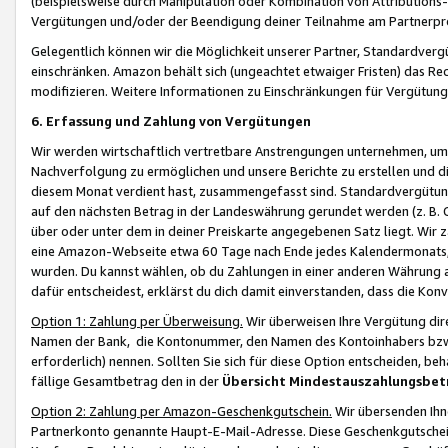
(beispielsweise durch Manipulation oder Kombination von Attributions-
Vergütungen und/oder der Beendigung deiner Teilnahme am Partnerp
Gelegentlich können wir die Möglichkeit unserer Partner, Standardv
einschränken. Amazon behält sich (ungeachtet etwaiger Fristen) das Re
modifizieren. Weitere Informationen zu Einschränkungen für Vergütung
6. Erfassung und Zahlung von Vergütungen
Wir werden wirtschaftlich vertretbare Anstrengungen unternehmen, um 
Nachverfolgung zu ermöglichen und unsere Berichte zu erstellen und di
diesem Monat verdient hast, zusammengefasst sind. Standardvergütung
auf den nächsten Betrag in der Landeswährung gerundet werden (z. B. C
über oder unter dem in deiner Preiskarte angegebenen Satz liegt. Wir
eine Amazon-Webseite etwa 60 Tage nach Ende jedes Kalendermonats, i
wurden. Du kannst wählen, ob du Zahlungen in einer anderen Währung
dafür entscheidest, erklärst du dich damit einverstanden, dass die K
Option 1: Zahlung per Überweisung.
Wir überweisen Ihre Vergütung dir
Namen der Bank, die Kontonummer, den Namen des Kontoinhabers bzw. a
erforderlich) nennen. Sollten Sie sich für diese Option entscheiden, be
fällige Gesamtbetrag den in der
Übersicht Mindestauszahlungsbet
Option 2: Zahlung per Amazon-Geschenkgutschein.
Wir übersenden Ihne
Partnerkonto genannte Haupt-E-Mail-Adresse. Diese Geschenkgutschei