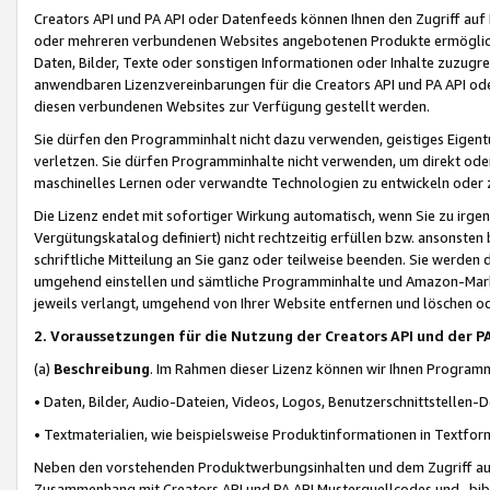
Creators API und PA API oder Datenfeeds können Ihnen den Zugriff auf D
oder mehreren verbundenen Websites angebotenen Produkte ermögliche
Daten, Bilder, Texte oder sonstigen Informationen oder Inhalte zuzugre
anwendbaren Lizenzvereinbarungen für die Creators API und PA API od
diesen verbundenen Websites zur Verfügung gestellt werden.
Sie dürfen den Programminhalt nicht dazu verwenden, geistiges Eigent
verletzen. Sie dürfen Programminhalte nicht verwenden, um direkt ode
maschinelles Lernen oder verwandte Technologien zu entwickeln oder zu
Die Lizenz endet mit sofortiger Wirkung automatisch, wenn Sie zu irg
Vergütungskatalog definiert) nicht rechtzeitig erfüllen bzw. ansonsten
schriftliche Mitteilung an Sie ganz oder teilweise beenden. Sie werden
umgehend einstellen und sämtliche Programminhalte und Amazon-Marke
jeweils verlangt, umgehend von Ihrer Website entfernen und löschen od
2. Voraussetzungen für die Nutzung der Creators API und der P
(a)
Beschreibung
. Im Rahmen dieser Lizenz können wir Ihnen Programmi
• Daten, Bilder, Audio-Dateien, Videos, Logos, Benutzerschnittstellen-
• Textmaterialien, wie beispielsweise Produktinformationen in Textfor
Neben den vorstehenden Produktwerbungsinhalten und dem Zugriff auf 
Zusammenhang mit Creators API und PA API Musterquellcodes und -bibli