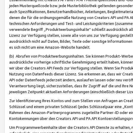
jeden Musterquellcode bzw. jede Musterbibliothek geltenden gesonder
auch Spezifikationen, Benutzerhandbücher, Anleitungen, Begleitmaterial
denen die für die ordnungsgemäße Nutzung von Creators API und PA A
technischen Anforderungen und Test- und Leistungskriterien (zusammen
verwendete Begriff „Produktwerbungsinhalte“ schließt ausdrücklich al
Lizenz zur Verfügung stellen, sowie alle von uns zur Verfügung gestel
ausdrücklich nicht auf Daten, Bilder, Texte oder sonstige Informatione
es sich nicht um eine Amazon-Website handelt.
(b) Abrufen von Produktwerbungsinhalten. Sie können Produkt-Werbein
ausdrückliche vorherige schriftliche Genehmigung erteilt haben, könn
wir über die Creators API Feeds zur Verfügung stellen. Wenn Sie Produk
Nutzung von Datenfeeds dieser Lizenz. Sie erkennen an, dass wir Creat
API oder Datenfeeds jederzeit ändern, auslaufen lassen oder neu veröffe
Verantwortung liegt, sicherzustellen, dass Ihr Zugriff auf die und Ihr
jeweiligen Zeitpunkt aktuellen Anforderungen (einschließlich dieser Liz
Zur Identifizierung Ihres Kontos und zum Stellen von Anfragen an Crea
Schlüssel und einem privaten Schlüssel (jedes Schlüsselpaar eine „Kon
Rahmen des Amazon-Partnerprogramms zugeteilte Partner-ID oder ein
Kontokennungen über den Creators API und PA API Kontoerstellungspro
Um Programmwerbeinhalte über die Creators API Dienste zu erhalten, m