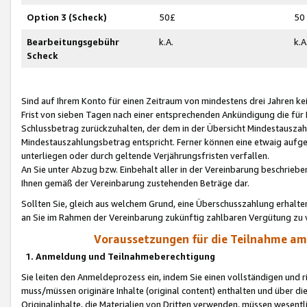
Option 3 (Scheck)
50£
50
Bearbeitungsgebühr
k.A.
k.A
Scheck
Sind auf Ihrem Konto für einen Zeitraum von mindestens drei Jahren kein
Frist von sieben Tagen nach einer entsprechenden Ankündigung die für
Schlussbetrag zurückzuhalten, der dem in der Übersicht Mindestausz
Mindestauszahlungsbetrag entspricht. Ferner können eine etwaig aufg
unterliegen oder durch geltende Verjährungsfristen verfallen.
An Sie unter Abzug bzw. Einbehalt aller in der Vereinbarung beschrieb
Ihnen gemäß der Vereinbarung zustehenden Beträge dar.
Sollten Sie, gleich aus welchem Grund, eine Überschusszahlung erhalte
an Sie im Rahmen der Vereinbarung zukünftig zahlbaren Vergütung zu 
Voraussetzungen für die Teilnahme a
1. Anmeldung und Teilnahmeberechtigung
Sie leiten den Anmeldeprozess ein, indem Sie einen vollständigen und 
muss/müssen originäre Inhalte (original content) enthalten und über d
Originalinhalte, die Materialien von Dritten verwenden, müssen wese