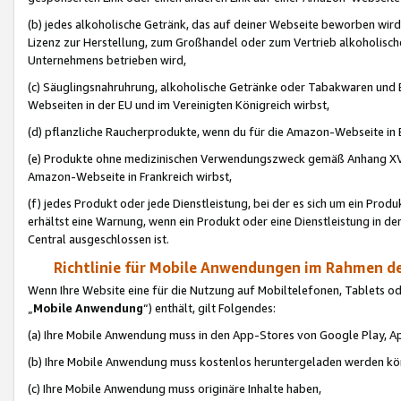
(b) jedes alkoholische Getränk, das auf deiner Webseite beworben wird
Lizenz zur Herstellung, zum Großhandel oder zum Vertrieb alkoholisch
Unternehmens betrieben wird,
(c) Säuglingsnahruhrung, alkoholische Getränke oder Tabakwaren und E
Webseiten in der EU und im Vereinigten Königreich wirbst,
(d) pflanzliche Raucherprodukte, wenn du für die Amazon-Webseite in B
(e) Produkte ohne medizinischen Verwendungszweck gemäß Anhang XVI 
Amazon-Webseite in Frankreich wirbst,
(f) jedes Produkt oder jede Dienstleistung, bei der es sich um ein Prod
erhältst eine Warnung, wenn ein Produkt oder eine Dienstleistung in de
Central ausgeschlossen ist.
Richtlinie für Mobile Anwendungen im Rahmen de
Wenn Ihre Website eine für die Nutzung auf Mobiltelefonen, Tablets 
„
Mobile Anwendung
“) enthält, gilt Folgendes:
(a) Ihre Mobile Anwendung muss in den App-Stores von Google Play, A
(b) Ihre Mobile Anwendung muss kostenlos heruntergeladen werden könn
(c) Ihre Mobile Anwendung muss originäre Inhalte haben,