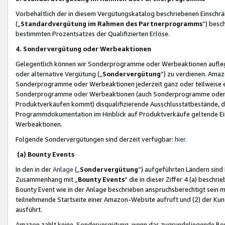
Vorbehaltlich der in diesem Vergütungskatalog beschriebenen Einschr
(„
Standardvergütung im Rahmen des Partnerprogramms
“) besc
bestimmten Prozentsatzes der Qualifizierten Erlöse.
4. Sondervergütung oder Werbeaktionen
Gelegentlich können wir Sonderprogramme oder Werbeaktionen auflegen,
oder alternative Vergütung („
Sondervergütung
”) zu verdienen. Amazo
Sonderprogramme oder Werbeaktionen jederzeit ganz oder teilweise einz
Sonderprogramme oder Werbeaktionen (auch Sonderprogramme oder We
Produktverkäufen kommt) disqualifizierende Ausschlusstatbestände, di
Programmdokumentation im Hinblick auf Produktverkäufe geltende E
Werbeaktionen.
Folgende Sondervergütungen sind derzeit verfügbar:
hier
.
(a) Bounty Events
In den in der
Anlage
(„
Sondervergütung
“) aufgeführten Ländern sind
Zusammenhang mit „
Bounty Events
“ die in dieser Ziffer 4 (a) besch
Bounty Event wie in der Anlage beschrieben anspruchsberechtigt sein mu
teilnehmende Startseite einer Amazon-Website aufruft und (2) der Kun
ausführt.
Amazon zahlt keine Sondervergütung, wenn das zugrundeliegende Boun