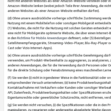
nicht mit anderen Websites als einer Amazon-Website verlinken oder i
Amazon-Website lenken (wobei jedoch Teile Ihrer Anwendung, die nich
anderen Websites als einer Amazon-Website enthalten dürfen).
(d) Ohne unsere ausdrückliche vorherige schriftliche Zustimmung werd
Nutzung mit einem Mobiltelefon oder sonstigen Mobilgerät entwickelt
(1) Websites, die nicht für die Nutzung mit solchen Geräten entwickelt
eine nicht für Mobilgeräte optimierte Website, die über einen Interne
in den
Richtlinie für Mobile Anwendungen
definiert, oder (3) Beistellge
Satellitenempfangsgeräte, Streaming-Video-Player, Blu-Ray-Player ode
Cast oder Vizio Internet-Apps).
(e) Ohne unsere ausdrückliche vorherige schriftliche Genehmigung dürfe
verwenden, um Produkt-Werbeinhalte zu aggregieren, zu analysieren, 
anderen Anwendungen, die für die Verwendung durch Personen oder Or
für die direkte Schulung oder Feinabstimmung eines maschinellen Lern
(f) Sie werden (i) nicht in irgendeiner Weise in die Funktionalität ode
entsprechenden Versuch unternehmen; (ii) keine Produktwerbungsinha
Kontaktaufnahme mit Verkäufern oder Kunden oder sonstiger Werbeaktiv
API, Datenfeeds, Produktwerbungsinhalten oder Spezifikationen erschei
Eigentumsrechte oder gewerblicher Schutzrechte, nicht entfernen, verd
(g) Sie werden nicht versuchen, (i) die Spezifikationen oder die in de
manipulieren, zu reparieren oder anderweitig abgeleitete Werke davon z