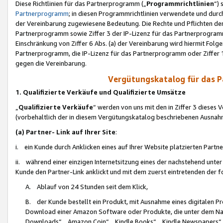
Diese Richtlinien für das Partnerprogramm („
Programmrichtlinien
“)
Partnerprogramm
; in diesen Programmrichtlinien verwendete und durch
der Vereinbarung zugewiesene Bedeutung. Die Rechte und Pflichten de
Partnerprogramm sowie Ziffer 3 der IP-Lizenz für das Partnerprogram
Einschränkung von Ziffer 6 Abs. (a) der Vereinbarung wird hiermit Fol
Partnerprogramm, die IP-Lizenz für das Partnerprogramm oder Ziffer 1
gegen die Vereinbarung.
Vergütungskatalog für das 
1. Qualifizierte Verkäufe und Qualifizierte Umsätze
„
Qualifizierte Verkäufe
“ werden von uns mit den in Ziffer 3 diese
(vorbehaltlich der in diesem Vergütungskatalog beschriebenen Ausnah
(a) Partner- Link auf Ihrer Site
:
i. ein Kunde durch Anklicken eines auf Ihrer Website platzierten Part
ii. während einer einzigen Internetsitzung eines der nachstehend unter (i)
Kunde den Partner-Link anklickt und mit dem zuerst eintretenden der f
A. Ablauf von 24 Stunden seit dem Klick,
B. der Kunde bestellt ein Produkt, mit Ausnahme eines digitalen P
Download einer Amazon Software oder Produkte, die unter dem N
Downloads“, „Amazon Coin“, „Kindle Books“, „Kindle Newspapers“, „