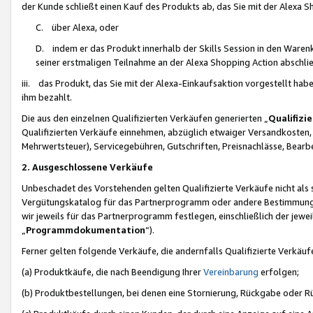
der Kunde schließt einen Kauf des Produkts ab, das Sie mit der Alexa 
C. über Alexa, oder
D. indem er das Produkt innerhalb der Skills Session in den Waren
seiner erstmaligen Teilnahme an der Alexa Shopping Action abschlie
iii. das Produkt, das Sie mit der Alexa-Einkaufsaktion vorgestellt ha
ihm bezahlt.
Die aus den einzelnen Qualifizierten Verkäufen generierten „
Qualifizi
Qualifizierten Verkäufe einnehmen, abzüglich etwaiger Versandkosten
Mehrwertsteuer), Servicegebühren, Gutschriften, Preisnachlässe, Bear
2. Ausgeschlossene Verkäufe
Unbeschadet des Vorstehenden gelten Qualifizierte Verkäufe nicht als
Vergütungskatalog für das Partnerprogramm oder andere Bestimmungen,
wir jeweils für das Partnerprogramm festlegen, einschließlich der jewe
„
Programmdokumentation
“).
Ferner gelten folgende Verkäufe, die andernfalls Qualifizierte Verkä
(a) Produktkäufe, die nach Beendigung Ihrer
Vereinbarung
erfolgen;
(b) Produktbestellungen, bei denen eine Stornierung, Rückgabe oder R