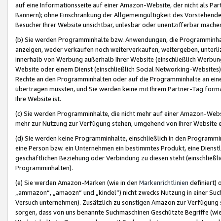
auf eine Informationsseite auf einer Amazon-Website, der nicht als Part
Bannern); ohne Einschränkung der Allgemeingültigkeit des Vorstehende
Besucher Ihrer Website unsichtbar, unlesbar oder unentzifferbar mache
(b) Sie werden Programminhalte bzw. Anwendungen, die Programminhalt
anzeigen, weder verkaufen noch weiterverkaufen, weitergeben, unterli
innerhalb von Werbung außerhalb Ihrer Website (einschließlich Werbun
Website oder einem Dienst (einschließlich Social Networking-Website
Rechte an den Programminhalten oder auf die Programminhalte an eine a
übertragen müssten, und Sie werden keine mit Ihrem Partner-Tag formati
Ihre Website ist.
(c) Sie werden Programminhalte, die nicht mehr auf einer Amazon-Websit
mehr zur Nutzung zur Verfügung stehen, umgehend von Ihrer Website e
(d) Sie werden keine Programminhalte, einschließlich in den Programmin
eine Person bzw. ein Unternehmen ein bestimmtes Produkt, eine Dienstle
geschäftlichen Beziehung oder Verbindung zu diesen steht (einschließli
Programminhalten).
(e) Sie werden Amazon-Marken (wie in den
Markenrichtlinien
definiert) 
„ammazon“, „amaozn“ und „kindel“) nicht zwecks Nutzung in einer Suc
Versuch unternehmen). Zusätzlich zu sonstigen Amazon zur Verfügung 
sorgen, dass von uns benannte Suchmaschinen Geschützte Begriffe (wie 