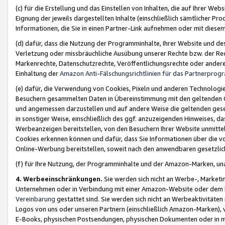
(c) für die Erstellung und das Einstellen von Inhalten, die auf Ihrer We
Eignung der jeweils dargestellten Inhalte (einschließlich sämtlicher 
Informationen, die Sie in einen Partner-Link aufnehmen oder mit diese
(d) dafür, dass die Nutzung der Programminhalte, Ihrer Website und des 
Verletzung oder missbräuchliche Ausübung unserer Rechte bzw. der Recht
Markenrechte, Datenschutzrechte, Veröffentlichungsrechte oder anderer
Einhaltung der
Amazon Anti-Fälschungsrichtlinien für das Partnerpro
(e) dafür, die Verwendung von Cookies, Pixeln und anderen Technologien
Besuchern gesammelten Daten in Übereinstimmung mit den geltenden Ge
und angemessen darzustellen und auf andere Weise die geltenden geset
in sonstiger Weise, einschließlich des ggf. anzuzeigenden Hinweises, d
Werbeanzeigen bereitstellen, von den Besuchern Ihrer Website unmitte
Cookies erkennen können und dafür, dass Sie Informationen über die v
Online-Werbung bereitstellen, soweit nach den anwendbaren gesetzlic
(f) für Ihre Nutzung, der Programminhalte und der Amazon-Marken, u
4. Werbeeinschränkungen.
Sie werden sich nicht an Werbe-, Market
Unternehmen oder in Verbindung mit einer Amazon-Website oder dem Pa
Vereinbarung
gestattet sind. Sie werden sich nicht an Werbeaktivitäten
Logos von uns oder unseren Partnern (einschließlich Amazon-Marken), 
E-Books, physischen Postsendungen, physischen Dokumenten oder in 