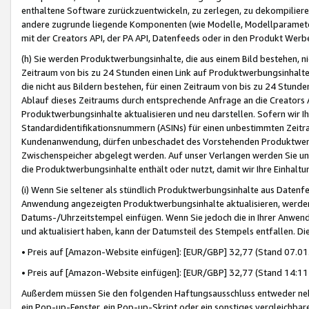
enthaltene Software zurückzuentwickeln, zu zerlegen, zu dekompilier
andere zugrunde liegende Komponenten (wie Modelle, Modellparameter
mit der Creators API, der PA API, Datenfeeds oder in den Produkt Werb
(h) Sie werden Produktwerbungsinhalte, die aus einem Bild bestehen, ni
Zeitraum von bis zu 24 Stunden einen Link auf Produktwerbungsinhalte
die nicht aus Bildern bestehen, für einen Zeitraum von bis zu 24 Stund
Ablauf dieses Zeitraums durch entsprechende Anfrage an die Creators 
Produktwerbungsinhalte aktualisieren und neu darstellen. Sofern wir Ih
Standardidentifikationsnummern (ASINs) für einen unbestimmten Zeitra
Kundenanwendung, dürfen unbeschadet des Vorstehenden Produktwerbu
Zwischenspeicher abgelegt werden. Auf unser Verlangen werden Sie un
die Produktwerbungsinhalte enthält oder nutzt, damit wir Ihre Einhalt
(i) Wenn Sie seltener als stündlich Produktwerbungsinhalte aus Datenfe
Anwendung angezeigten Produktwerbungsinhalte aktualisieren, werden 
Datums-/Uhrzeitstempel einfügen. Wenn Sie jedoch die in Ihrer Anwe
und aktualisiert haben, kann der Datumsteil des Stempels entfallen. Dies
• Preis auf [Amazon-Website einfügen]: [EUR/GBP] 32,77 (Stand 07.01.
• Preis auf [Amazon-Website einfügen]: [EUR/GBP] 32,77 (Stand 14:11 
Außerdem müssen Sie den folgenden Haftungsausschluss entweder neb
ein Pop-up-Fenster, ein Pop-up-Skript oder ein sonstiges vergleichba