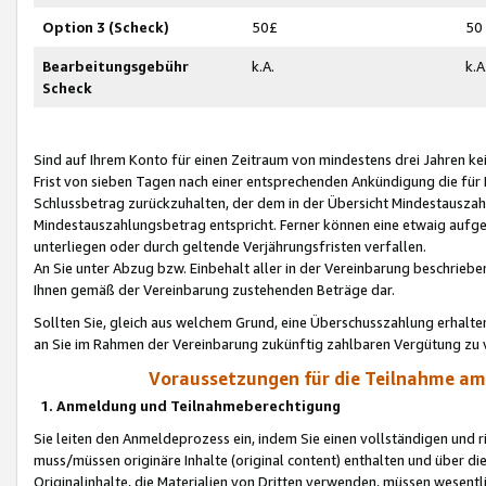
Option 3 (Scheck)
50£
50
Bearbeitungsgebühr
k.A.
k.A
Scheck
Sind auf Ihrem Konto für einen Zeitraum von mindestens drei Jahren kein
Frist von sieben Tagen nach einer entsprechenden Ankündigung die für
Schlussbetrag zurückzuhalten, der dem in der Übersicht Mindestausz
Mindestauszahlungsbetrag entspricht. Ferner können eine etwaig aufg
unterliegen oder durch geltende Verjährungsfristen verfallen.
An Sie unter Abzug bzw. Einbehalt aller in der Vereinbarung beschrieb
Ihnen gemäß der Vereinbarung zustehenden Beträge dar.
Sollten Sie, gleich aus welchem Grund, eine Überschusszahlung erhalte
an Sie im Rahmen der Vereinbarung zukünftig zahlbaren Vergütung zu 
Voraussetzungen für die Teilnahme a
1. Anmeldung und Teilnahmeberechtigung
Sie leiten den Anmeldeprozess ein, indem Sie einen vollständigen und 
muss/müssen originäre Inhalte (original content) enthalten und über d
Originalinhalte, die Materialien von Dritten verwenden, müssen wese