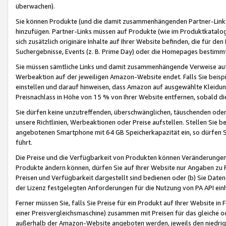
überwachen).
Sie können Produkte (und die damit zusammenhängenden Partner-Links)
hinzufügen. Partner-Links müssen auf Produkte (wie im Produktkatalog de
sich zusätzlich originäre Inhalte auf Ihrer Website befinden, die für 
Suchergebnisse, Events (z. B. Prime Day) oder die Homepages bestimmte
Sie müssen sämtliche Links und damit zusammenhängende Verweise auf z
Werbeaktion auf der jeweiligen Amazon-Website endet. Falls Sie beisp
einstellen und darauf hinweisen, dass Amazon auf ausgewählte Kleidun
Preisnachlass in Höhe von 15 % von Ihrer Website entfernen, sobald di
Sie dürfen keine unzutreffenden, überschwänglichen, täuschenden od
unsere Richtlinien, Werbeaktionen oder Preise aufstellen. Stellen Sie 
angebotenen Smartphone mit 64 GB Speicherkapazität ein, so dürfen S
führt.
Die Preise und die Verfügbarkeit von Produkten können Veränderungen 
Produkte ändern können, dürfen Sie auf Ihrer Website nur Angaben zu P
Preisen und Verfügbarkeit dargestellt sind bedienen oder (b) Sie Daten
der Lizenz festgelegten Anforderungen für die Nutzung von PA API einh
Ferner müssen Sie, falls Sie Preise für ein Produkt auf Ihrer Website in 
einer Preisvergleichsmaschine) zusammen mit Preisen für das gleiche o
außerhalb der Amazon-Website angeboten werden, jeweils den niedrigst