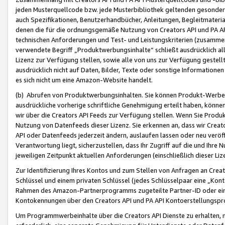
jeden Musterquellcode bzw. jede Musterbibliothek geltenden gesonder
auch Spezifikationen, Benutzerhandbücher, Anleitungen, Begleitmaterial
denen die für die ordnungsgemäße Nutzung von Creators API und PA A
technischen Anforderungen und Test- und Leistungskriterien (zusammen
verwendete Begriff „Produktwerbungsinhalte“ schließt ausdrücklich al
Lizenz zur Verfügung stellen, sowie alle von uns zur Verfügung gestel
ausdrücklich nicht auf Daten, Bilder, Texte oder sonstige Informatione
es sich nicht um eine Amazon-Website handelt.
(b) Abrufen von Produktwerbungsinhalten. Sie können Produkt-Werbein
ausdrückliche vorherige schriftliche Genehmigung erteilt haben, könn
wir über die Creators API Feeds zur Verfügung stellen. Wenn Sie Produk
Nutzung von Datenfeeds dieser Lizenz. Sie erkennen an, dass wir Creat
API oder Datenfeeds jederzeit ändern, auslaufen lassen oder neu veröffe
Verantwortung liegt, sicherzustellen, dass Ihr Zugriff auf die und Ihr
jeweiligen Zeitpunkt aktuellen Anforderungen (einschließlich dieser Liz
Zur Identifizierung Ihres Kontos und zum Stellen von Anfragen an Crea
Schlüssel und einem privaten Schlüssel (jedes Schlüsselpaar eine „Kon
Rahmen des Amazon-Partnerprogramms zugeteilte Partner-ID oder ein
Kontokennungen über den Creators API und PA API Kontoerstellungspro
Um Programmwerbeinhalte über die Creators API Dienste zu erhalten, m