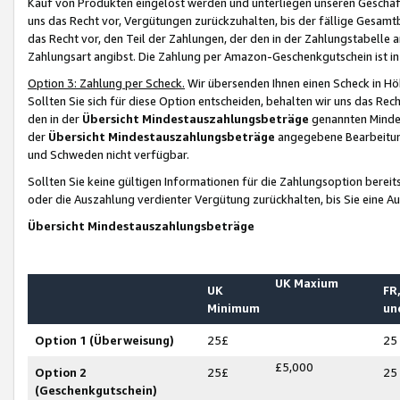
Kauf von Produkten eingelöst werden und unterliegen unseren Geschäf
uns das Recht vor, Vergütungen zurückzuhalten, bis der fällige Gesamt
das Recht vor, den Teil der Zahlungen, der den in der Zahlungstabelle 
Zahlungsart angibst. Die Zahlung per Amazon-Geschenkgutschein ist in
Option 3: Zahlung per Scheck.
Wir übersenden Ihnen einen Scheck in Höh
Sollten Sie sich für diese Option entscheiden, behalten wir uns das Rec
den in der
Übersicht Mindestauszahlungsbeträge
genannten Mindest
der
Übersicht Mindestauszahlungsbeträge
angegebene Bearbeitung
und Schweden nicht verfügbar.
Sollten Sie keine gültigen Informationen für die Zahlungsoption bereit
oder die Auszahlung verdienter Vergütung zurückhalten, bis Sie eine A
Übersicht Mindestauszahlungsbeträge
UK Maxium
UK
FR,
Minimum
un
Option 1 (Überweisung)
25£
25
£5,000
Option 2
25£
25
(Geschenkgutschein)