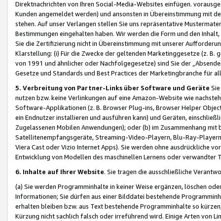
Direktnachrichten von Ihren Social-Media-Websites einfügen. vorausg
Kunden angemeldet werden) und ansonsten in Übereinstimmung mit der
stehen. Auf unser Verlangen stellen Sie uns repräsentative Mustermater
Bestimmungen eingehalten haben. Wir werden die Form und den Inhalt, di
Sie die Zertifizierung nicht in Übereinstimmung mit unserer Aufforderu
Klarstellung: (i) Für die Zwecke der geltenden Marketinggesetze (z. 
von 1991 und ähnlicher oder Nachfolgegesetze) sind Sie der „Absender“ j
Gesetze und Standards und Best Practices der Marketingbranche für 
5. Verbreitung von Partner-Links über Software und Geräte
Sie
nutzen bzw. keine Verlinkungen auf eine Amazon-Website wie nachsteh
Software-Applikationen (z. B. Browser Plug-ins, Browser Helper Objec
ein Endnutzer installieren und ausführen kann) und Geräten, einschlie
Zugelassenen Mobilen Anwendungen); oder (b) im Zusammenhang mit bzw.
Satellitenempfangsgeräte, Streaming-Video-Playern, Blu-Ray-Playern 
Viera Cast oder Vizio Internet Apps). Sie werden ohne ausdrückliche v
Entwicklung von Modellen des maschinellen Lernens oder verwandter 
6. Inhalte auf Ihrer Website
. Sie tragen die ausschließliche Verantwo
(a) Sie werden Programminhalte in keiner Weise ergänzen, löschen oder
Informationen; Sie dürfen aus einer Bilddatei bestehende Programminhal
erhalten bleiben bzw. aus Text bestehende Programminhalte so kürzen, 
Kürzung nicht sachlich falsch oder irreführend wird. Einige Arten von L