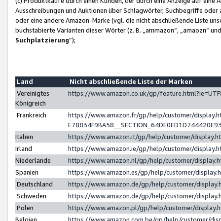
(c) Produktkäufe durch einen Kunden, der durch eine Anzeige auf eine 
Ausschreibungen und Auktionen über Schlagwörter, Suchbegriffe oder 
oder eine andere Amazon-Marke (vgl. die nicht abschließende Liste un
buchstabierte Varianten dieser Wörter (z. B. „ammazon“, „amaozn“ und „
Suchplatzierung
”);
Land
Nicht abschließende Liste der Marken
Vereinigtes
https://www.amazon.co.uk/gp/feature.html?ie=U
Königreich
Frankreich
https://www.amazon.fr/gp/help/customer/displa
E78834F9BA58__SECTION_64DE0ED1D744420E9
Italien
https://www.amazon.it/gp/help/customer/display
Irland
https://www.amazon.ie/gp/help/customer/displa
Niederlande
https://www.amazon.nl/gp/help/customer/display
Spanien
https://www.amazon.es/gp/help/customer/display
Deutschland
https://www.amazon.de/gp/help/customer/displa
Schweden
https://www.amazon.de/gp/help/customer/displa
Polen
https://www.amazon.pl/gp/help/customer/display
Belgien
https://www.amazon.com.be/gp/help/customer/d