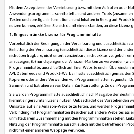
Mit dem Akzeptieren der Vereinbarung bzw. mit dem Aufrufen oder Nutz
Anwendungsprogrammierschnittstellen und anderer Tools (zusammen die
Texten und sonstigen Informationen und Inhalten in Bezug auf Produkte
nutzen können, erklären Sie sich damit einverstanden, an diese Lizenz 
1. Eingeschränkte Lizenz für Programminhalte
Vorbehaltlich der Bedingungen der Vereinbarung und ausschließlich z
Einhaltung der Vereinbarung (einschließlich dieser Lizenz und der ande
nicht übertragbare, nicht unterlizenzierbare, nicht exklusive, gebühren
anzuzeigen; (b) nur diejenigen der Amazon-Marken zu verwenden (wie in 
Programminhalte, ausschließlich auf Ihrer Website und in Übereinstimmu
API, Datenfeeds und Produkt-Werbeinhalte ausschließlich gemäß den Spe
Kopieren oder andere Verwenden von Programminhalten zugunsten Dri
Sammeln und Extrahieren von Daten. Zur Klarstellung: Zu den Program
Sie werden Programminhalte ausschließlich nach Maßgabe der Besti
hiermit eingeräumten Lizenz nutzen. Unbeschadet des Vorstehenden we
Umsätze auf eine Amazon-Website zu leiten, und werden Programminhal
Verbindung mit Programminhalten Besucher auf andere Websites als ein
unmittelbarem Zusammenhang mit den Programminhalten stehen, Links z
Nutzung der Programminhalte ausschließlich mit der betreffenden Pr
nicht mit einer anderen Webpage verlinken.