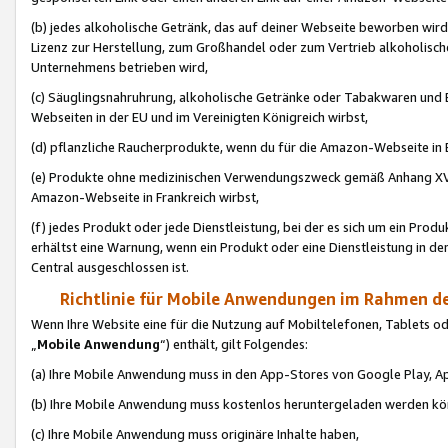
(b) jedes alkoholische Getränk, das auf deiner Webseite beworben wird
Lizenz zur Herstellung, zum Großhandel oder zum Vertrieb alkoholisch
Unternehmens betrieben wird,
(c) Säuglingsnahruhrung, alkoholische Getränke oder Tabakwaren und E
Webseiten in der EU und im Vereinigten Königreich wirbst,
(d) pflanzliche Raucherprodukte, wenn du für die Amazon-Webseite in B
(e) Produkte ohne medizinischen Verwendungszweck gemäß Anhang XVI 
Amazon-Webseite in Frankreich wirbst,
(f) jedes Produkt oder jede Dienstleistung, bei der es sich um ein Prod
erhältst eine Warnung, wenn ein Produkt oder eine Dienstleistung in de
Central ausgeschlossen ist.
Richtlinie für Mobile Anwendungen im Rahmen de
Wenn Ihre Website eine für die Nutzung auf Mobiltelefonen, Tablets 
„
Mobile Anwendung
“) enthält, gilt Folgendes:
(a) Ihre Mobile Anwendung muss in den App-Stores von Google Play, A
(b) Ihre Mobile Anwendung muss kostenlos heruntergeladen werden könn
(c) Ihre Mobile Anwendung muss originäre Inhalte haben,