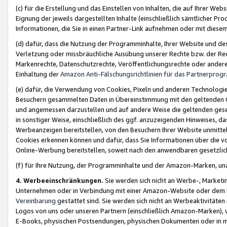
(c) für die Erstellung und das Einstellen von Inhalten, die auf Ihrer We
Eignung der jeweils dargestellten Inhalte (einschließlich sämtlicher 
Informationen, die Sie in einen Partner-Link aufnehmen oder mit diese
(d) dafür, dass die Nutzung der Programminhalte, Ihrer Website und des 
Verletzung oder missbräuchliche Ausübung unserer Rechte bzw. der Recht
Markenrechte, Datenschutzrechte, Veröffentlichungsrechte oder anderer
Einhaltung der
Amazon Anti-Fälschungsrichtlinien für das Partnerpro
(e) dafür, die Verwendung von Cookies, Pixeln und anderen Technologien
Besuchern gesammelten Daten in Übereinstimmung mit den geltenden Ge
und angemessen darzustellen und auf andere Weise die geltenden geset
in sonstiger Weise, einschließlich des ggf. anzuzeigenden Hinweises, d
Werbeanzeigen bereitstellen, von den Besuchern Ihrer Website unmitte
Cookies erkennen können und dafür, dass Sie Informationen über die v
Online-Werbung bereitstellen, soweit nach den anwendbaren gesetzlic
(f) für Ihre Nutzung, der Programminhalte und der Amazon-Marken, u
4. Werbeeinschränkungen.
Sie werden sich nicht an Werbe-, Market
Unternehmen oder in Verbindung mit einer Amazon-Website oder dem Pa
Vereinbarung
gestattet sind. Sie werden sich nicht an Werbeaktivitäten
Logos von uns oder unseren Partnern (einschließlich Amazon-Marken), 
E-Books, physischen Postsendungen, physischen Dokumenten oder in 