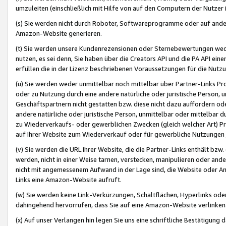
umzuleiten (einschließlich mit Hilfe von auf den Computern der Nutzer i
(s) Sie werden nicht durch Roboter, Softwareprogramme oder auf andere
Amazon-Website generieren.
(t) Sie werden unsere Kundenrezensionen oder Sternebewertungen wed
nutzen, es sei denn, Sie haben über die Creators API und die PA API e
erfüllen die in der Lizenz beschriebenen Voraussetzungen für die Nutzu
(u) Sie werden weder unmittelbar noch mittelbar über Partner-Links P
oder zu Nutzung durch eine andere natürliche oder juristische Person,
Geschäftspartnern nicht gestatten bzw. diese nicht dazu auffordern od
andere natürliche oder juristische Person, unmittelbar oder mittelbar
zu Wiederverkaufs- oder gewerblichen Zwecken (gleich welcher Art) 
auf Ihrer Website zum Wiederverkauf oder für gewerbliche Nutzungen 
(v) Sie werden die URL Ihrer Website, die die Partner-Links enthält b
werden, nicht in einer Weise tarnen, verstecken, manipulieren oder and
nicht mit angemessenem Aufwand in der Lage sind, die Website oder A
Links eine Amazon-Website aufruft.
(w) Sie werden keine Link-Verkürzungen, Schaltflächen, Hyperlinks ode
dahingehend hervorrufen, dass Sie auf eine Amazon-Website verlinken
(x) Auf unser Verlangen hin legen Sie uns eine schriftliche Bestätigung