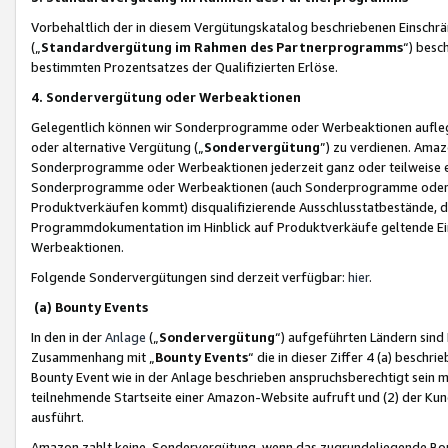
Vorbehaltlich der in diesem Vergütungskatalog beschriebenen Einschr
(„
Standardvergütung im Rahmen des Partnerprogramms
“) besc
bestimmten Prozentsatzes der Qualifizierten Erlöse.
4. Sondervergütung oder Werbeaktionen
Gelegentlich können wir Sonderprogramme oder Werbeaktionen auflegen,
oder alternative Vergütung („
Sondervergütung
”) zu verdienen. Amazo
Sonderprogramme oder Werbeaktionen jederzeit ganz oder teilweise einz
Sonderprogramme oder Werbeaktionen (auch Sonderprogramme oder We
Produktverkäufen kommt) disqualifizierende Ausschlusstatbestände, di
Programmdokumentation im Hinblick auf Produktverkäufe geltende E
Werbeaktionen.
Folgende Sondervergütungen sind derzeit verfügbar:
hier
.
(a) Bounty Events
In den in der
Anlage
(„
Sondervergütung
“) aufgeführten Ländern sind
Zusammenhang mit „
Bounty Events
“ die in dieser Ziffer 4 (a) besch
Bounty Event wie in der Anlage beschrieben anspruchsberechtigt sein mu
teilnehmende Startseite einer Amazon-Website aufruft und (2) der Kun
ausführt.
Amazon zahlt keine Sondervergütung, wenn das zugrundeliegende Boun