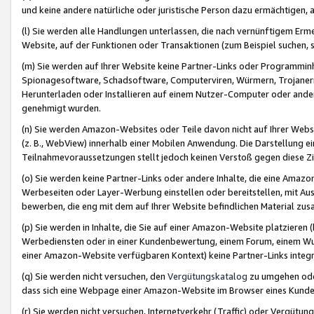
und keine andere natürliche oder juristische Person dazu ermächtigen, a
(l) Sie werden alle Handlungen unterlassen, die nach vernünftigem Erme
Website, auf der Funktionen oder Transaktionen (zum Beispiel suchen, s
(m) Sie werden auf Ihrer Website keine Partner-Links oder Programmin
Spionagesoftware, Schadsoftware, Computerviren, Würmern, Trojaner
Herunterladen oder Installieren auf einem Nutzer-Computer oder ande
genehmigt wurden.
(n) Sie werden Amazon-Websites oder Teile davon nicht auf Ihrer Websi
(z. B., WebView) innerhalb einer Mobilen Anwendung. Die Darstellung ein
Teilnahmevoraussetzungen stellt jedoch keinen Verstoß gegen diese Zif
(o) Sie werden keine Partner-Links oder andere Inhalte, die eine Am
Werbeseiten oder Layer-Werbung einstellen oder bereitstellen, mit Au
bewerben, die eng mit dem auf Ihrer Website befindlichen Material z
(p) Sie werden in Inhalte, die Sie auf einer Amazon-Website platzier
Werbediensten oder in einer Kundenbewertung, einem Forum, einem Wun
einer Amazon-Website verfügbaren Kontext) keine Partner-Links integr
(q) Sie werden nicht versuchen, den
Vergütungskatalog
zu umgehen oder
dass sich eine Webpage einer Amazon-Website im Browser eines Kunden 
(r) Sie werden nicht versuchen, Internetverkehr (Traffic) oder Vergü