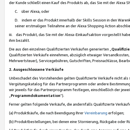
der Kunde schließt einen Kauf des Produkts ab, das Sie mit der Alexa 
C. über Alexa, oder
D. indem er das Produkt innerhalb der Skills Session in den Waren
seiner erstmaligen Teilnahme an der Alexa Shopping Action abschlie
iii. das Produkt, das Sie mit der Alexa-Einkaufsaktion vorgestellt ha
ihm bezahlt.
Die aus den einzelnen Qualifizierten Verkäufen generierten „
Qualifizi
Qualifizierten Verkäufe einnehmen, abzüglich etwaiger Versandkosten
Mehrwertsteuer), Servicegebühren, Gutschriften, Preisnachlässe, Bear
2. Ausgeschlossene Verkäufe
Unbeschadet des Vorstehenden gelten Qualifizierte Verkäufe nicht als
Vergütungskatalog für das Partnerprogramm oder andere Bestimmungen,
wir jeweils für das Partnerprogramm festlegen, einschließlich der jewe
„
Programmdokumentation
“).
Ferner gelten folgende Verkäufe, die andernfalls Qualifizierte Verkä
(a) Produktkäufe, die nach Beendigung Ihrer
Vereinbarung
erfolgen;
(b) Produktbestellungen, bei denen eine Stornierung, Rückgabe oder R