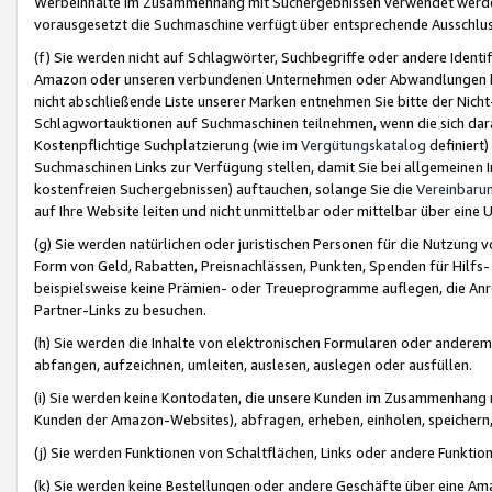
Werbeinhalte im Zusammenhang mit Suchergebnissen verwendet werden,
vorausgesetzt die Suchmaschine verfügt über entsprechende Ausschlu
(f) Sie werden nicht auf Schlagwörter, Suchbegriffe oder andere Ident
Amazon oder unseren verbundenen Unternehmen oder Abwandlungen bzw
nicht abschließende Liste unserer Marken entnehmen Sie bitte der Nich
Schlagwortauktionen auf Suchmaschinen teilnehmen, wenn die sich da
Kostenpflichtige Suchplatzierung (wie im
Vergütungskatalog
definiert
Suchmaschinen Links zur Verfügung stellen, damit Sie bei allgemeinen I
kostenfreien Suchergebnissen) auftauchen, solange Sie die
Vereinbaru
auf Ihre Website leiten und nicht unmittelbar oder mittelbar über eine
(g) Sie werden natürlichen oder juristischen Personen für die Nutzung 
Form von Geld, Rabatten, Preisnachlässen, Punkten, Spenden für Hilfs
beispielsweise keine Prämien- oder Treueprogramme auflegen, die Anrei
Partner-Links zu besuchen.
(h) Sie werden die Inhalte von elektronischen Formularen oder anderem M
abfangen, aufzeichnen, umleiten, auslesen, auslegen oder ausfüllen.
(i) Sie werden keine Kontodaten, die unsere Kunden im Zusammenhang 
Kunden der Amazon-Websites), abfragen, erheben, einholen, speichern,
(j) Sie werden Funktionen von Schaltflächen, Links oder andere Funkti
(k) Sie werden keine Bestellungen oder andere Geschäfte über eine Ama