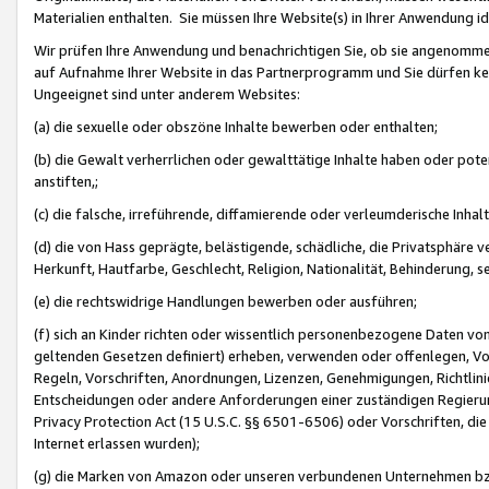
Materialien enthalten. Sie müssen Ihre Website(s) in Ihrer Anwendung ide
Wir prüfen Ihre Anwendung und benachrichtigen Sie, ob sie angenommen
auf Aufnahme Ihrer Website in das Partnerprogramm und Sie dürfen kei
Ungeeignet sind unter anderem Websites:
(a) die sexuelle oder obszöne Inhalte bewerben oder enthalten;
(b) die Gewalt verherrlichen oder gewalttätige Inhalte haben oder pot
anstiften,;
(c) die falsche, irreführende, diffamierende oder verleumderische Inha
(d) die von Hass geprägte, belästigende, schädliche, die Privatsphäre v
Herkunft, Hautfarbe, Geschlecht, Religion, Nationalität, Behinderung, 
(e) die rechtswidrige Handlungen bewerben oder ausführen;
(f) sich an Kinder richten oder wissentlich personenbezogene Daten vo
geltenden Gesetzen definiert) erheben, verwenden oder offenlegen, Vo
Regeln, Vorschriften, Anordnungen, Lizenzen, Genehmigungen, Richtlini
Entscheidungen oder andere Anforderungen einer zuständigen Regierung
Privacy Protection Act (15 U.S.C. §§ 6501-6506) oder Vorschriften, di
Internet erlassen wurden);
(g) die Marken von Amazon oder unseren verbundenen Unternehmen b