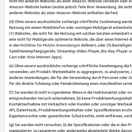
nicht mit anderen Websites als einer Amazon-Website verlinken oder i
Amazon-Website lenken (wobei jedoch Teile Ihrer Anwendung, die nich
anderen Websites als einer Amazon-Website enthalten dürfen).
(d) Ohne unsere ausdrückliche vorherige schriftliche Zustimmung werd
Nutzung mit einem Mobiltelefon oder sonstigen Mobilgerät entwickelt
(1) Websites, die nicht für die Nutzung mit solchen Geräten entwickelt
eine nicht für Mobilgeräte optimierte Website, die über einen Interne
in den
Richtlinie für Mobile Anwendungen
definiert, oder (3) Beistellge
Satellitenempfangsgeräte, Streaming-Video-Player, Blu-Ray-Player ode
Cast oder Vizio Internet-Apps).
(e) Ohne unsere ausdrückliche vorherige schriftliche Genehmigung dürfe
verwenden, um Produkt-Werbeinhalte zu aggregieren, zu analysieren, 
anderen Anwendungen, die für die Verwendung durch Personen oder Or
für die direkte Schulung oder Feinabstimmung eines maschinellen Lern
(f) Sie werden (i) nicht in irgendeiner Weise in die Funktionalität ode
entsprechenden Versuch unternehmen; (ii) keine Produktwerbungsinha
Kontaktaufnahme mit Verkäufern oder Kunden oder sonstiger Werbeaktiv
API, Datenfeeds, Produktwerbungsinhalten oder Spezifikationen erschei
Eigentumsrechte oder gewerblicher Schutzrechte, nicht entfernen, verd
(g) Sie werden nicht versuchen, (i) die Spezifikationen oder die in de
manipulieren, zu reparieren oder anderweitig abgeleitete Werke davon z