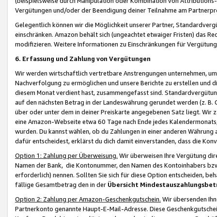
(beispielsweise durch Manipulation oder Kombination von Attributions-
Vergütungen und/oder der Beendigung deiner Teilnahme am Partnerp
Gelegentlich können wir die Möglichkeit unserer Partner, Standardv
einschränken. Amazon behält sich (ungeachtet etwaiger Fristen) das Re
modifizieren. Weitere Informationen zu Einschränkungen für Vergütung
6. Erfassung und Zahlung von Vergütungen
Wir werden wirtschaftlich vertretbare Anstrengungen unternehmen, um 
Nachverfolgung zu ermöglichen und unsere Berichte zu erstellen und di
diesem Monat verdient hast, zusammengefasst sind. Standardvergütung
auf den nächsten Betrag in der Landeswährung gerundet werden (z. B. C
über oder unter dem in deiner Preiskarte angegebenen Satz liegt. Wir
eine Amazon-Webseite etwa 60 Tage nach Ende jedes Kalendermonats, i
wurden. Du kannst wählen, ob du Zahlungen in einer anderen Währung
dafür entscheidest, erklärst du dich damit einverstanden, dass die K
Option 1: Zahlung per Überweisung.
Wir überweisen Ihre Vergütung dir
Namen der Bank, die Kontonummer, den Namen des Kontoinhabers bzw. a
erforderlich) nennen. Sollten Sie sich für diese Option entscheiden, be
fällige Gesamtbetrag den in der
Übersicht Mindestauszahlungsbet
Option 2: Zahlung per Amazon-Geschenkgutschein.
Wir übersenden Ihne
Partnerkonto genannte Haupt-E-Mail-Adresse. Diese Geschenkgutschei