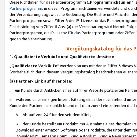
Diese Richtlinien für das Partnerprogramm („
Programmrichtlinien
“)
Partnerprogramm
; in diesen Programmrichtlinien verwendete und durch
der Vereinbarung zugewiesene Bedeutung. Die Rechte und Pflichten de
Partnerprogramm sowie Ziffer 3 der IP-Lizenz für das Partnerprogram
Einschränkung von Ziffer 6 Abs. (a) der Vereinbarung wird hiermit Fol
Partnerprogramm, die IP-Lizenz für das Partnerprogramm oder Ziffer 1
gegen die Vereinbarung.
Vergütungskatalog für das 
1. Qualifizierte Verkäufe und Qualifizierte Umsätze
„
Qualifizierte Verkäufe
“ werden von uns mit den in Ziffer 3 diese
(vorbehaltlich der in diesem Vergütungskatalog beschriebenen Ausnah
(a) Partner- Link auf Ihrer Site
:
i. ein Kunde durch Anklicken eines auf Ihrer Website platzierten Part
ii. während einer einzigen Internetsitzung eines der nachstehend unter (i)
Kunde den Partner-Link anklickt und mit dem zuerst eintretenden der f
A. Ablauf von 24 Stunden seit dem Klick,
B. der Kunde bestellt ein Produkt, mit Ausnahme eines digitalen P
Download einer Amazon Software oder Produkte, die unter dem N
Downloads“, „Amazon Coin“, „Kindle Books“, „Kindle Newspapers“, „