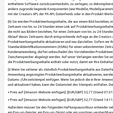
enthaltene Software zurückzuentwickeln, zu zerlegen, zu dekompilier
andere zugrunde liegende Komponenten (wie Modelle, Modellparameter
mit der Creators API, der PA API, Datenfeeds oder in den Produkt Werb
(h) Sie werden Produktwerbungsinhalte, die aus einem Bild bestehen, ni
Zeitraum von bis zu 24 Stunden einen Link auf Produktwerbungsinhalte
die nicht aus Bildern bestehen, für einen Zeitraum von bis zu 24 Stund
Ablauf dieses Zeitraums durch entsprechende Anfrage an die Creators 
Produktwerbungsinhalte aktualisieren und neu darstellen. Sofern wir Ih
Standardidentifikationsnummern (ASINs) für einen unbestimmten Zeitra
Kundenanwendung, dürfen unbeschadet des Vorstehenden Produktwerbu
Zwischenspeicher abgelegt werden. Auf unser Verlangen werden Sie un
die Produktwerbungsinhalte enthält oder nutzt, damit wir Ihre Einhalt
(i) Wenn Sie seltener als stündlich Produktwerbungsinhalte aus Datenfe
Anwendung angezeigten Produktwerbungsinhalte aktualisieren, werden 
Datums-/Uhrzeitstempel einfügen. Wenn Sie jedoch die in Ihrer Anwe
und aktualisiert haben, kann der Datumsteil des Stempels entfallen. Dies
• Preis auf [Amazon-Website einfügen]: [EUR/GBP] 32,77 (Stand 07.01.
• Preis auf [Amazon-Website einfügen]: [EUR/GBP] 32,77 (Stand 14:11 
Außerdem müssen Sie den folgenden Haftungsausschluss entweder neb
ein Pop-up-Fenster, ein Pop-up-Skript oder ein sonstiges vergleichba