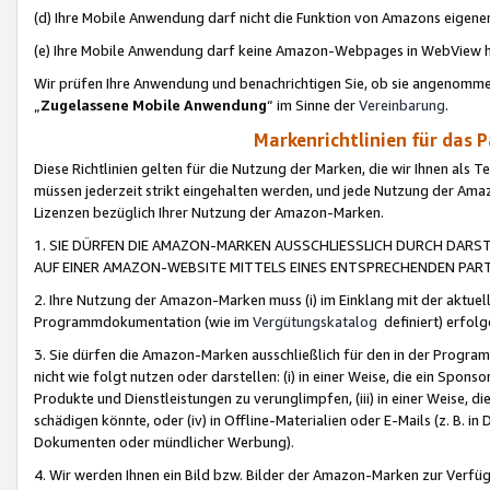
(d) Ihre Mobile Anwendung darf nicht die Funktion von Amazons eige
(e) Ihre Mobile Anwendung darf keine Amazon-Webpages in WebView 
Wir prüfen Ihre Anwendung und benachrichtigen Sie, ob sie angenomm
„
Zugelassene Mobile Anwendung
“ im Sinne der
Vereinbarung
.
Markenrichtlinien für das 
Diese Richtlinien gelten für die Nutzung der Marken, die wir Ihnen als 
müssen jederzeit strikt eingehalten werden, und jede Nutzung der Ama
Lizenzen bezüglich Ihrer Nutzung der Amazon-Marken.
1. SIE DÜRFEN DIE AMAZON-MARKEN AUSSCHLIESSLICH DURCH DARS
AUF EINER AMAZON-WEBSITE MITTELS EINES ENTSPRECHENDEN PART
2. Ihre Nutzung der Amazon-Marken muss (i) im Einklang mit der aktuells
Programmdokumentation (wie im
Vergütungskatalog
definiert) erfolg
3. Sie dürfen die Amazon-Marken ausschließlich für den in der Progr
nicht wie folgt nutzen oder darstellen: (i) in einer Weise, die ein Spo
Produkte und Dienstleistungen zu verunglimpfen, (iii) in einer Weise
schädigen könnte, oder (iv) in Offline-Materialien oder E-Mails (z. B.
Dokumenten oder mündlicher Werbung).
4. Wir werden Ihnen ein Bild bzw. Bilder der Amazon-Marken zur Verfüg