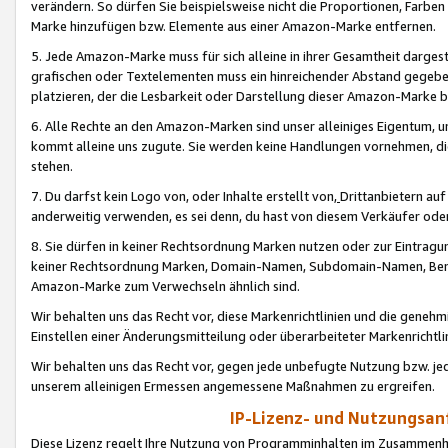
verändern. So dürfen Sie beispielsweise nicht die Proportionen, Farb
Marke hinzufügen bzw. Elemente aus einer Amazon-Marke entfernen.
5. Jede Amazon-Marke muss für sich alleine in ihrer Gesamtheit darge
grafischen oder Textelementen muss ein hinreichender Abstand gegebe
platzieren, der die Lesbarkeit oder Darstellung dieser Amazon-Marke b
6. Alle Rechte an den Amazon-Marken sind unser alleiniges Eigentum, 
kommt alleine uns zugute. Sie werden keine Handlungen vornehmen, 
stehen.
7. Du darfst kein Logo von, oder Inhalte erstellt von,
Drittanbietern au
anderweitig verwenden, es sei denn, du hast von diesem Verkäufer oder
8. Sie dürfen in keiner Rechtsordnung Marken nutzen oder zur Eintragu
keiner Rechtsordnung Marken, Domain-Namen, Subdomain-Namen, Benu
Amazon-Marke zum Verwechseln ähnlich sind.
Wir behalten uns das Recht vor, diese Markenrichtlinien und die gene
Einstellen einer Änderungsmitteilung oder überarbeiteter Markenricht
Wir behalten uns das Recht vor, gegen jede unbefugte Nutzung bzw. jede 
unserem alleinigen Ermessen angemessene Maßnahmen zu ergreifen.
IP-Lizenz- und Nutzungsan
Diese Lizenz regelt Ihre Nutzung von Programminhalten im Zusammen