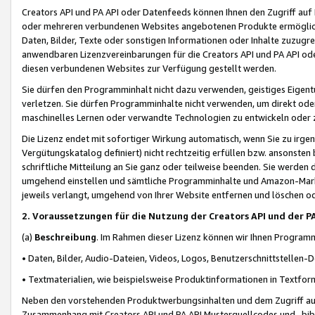
Creators API und PA API oder Datenfeeds können Ihnen den Zugriff auf D
oder mehreren verbundenen Websites angebotenen Produkte ermögliche
Daten, Bilder, Texte oder sonstigen Informationen oder Inhalte zuzugre
anwendbaren Lizenzvereinbarungen für die Creators API und PA API od
diesen verbundenen Websites zur Verfügung gestellt werden.
Sie dürfen den Programminhalt nicht dazu verwenden, geistiges Eigent
verletzen. Sie dürfen Programminhalte nicht verwenden, um direkt ode
maschinelles Lernen oder verwandte Technologien zu entwickeln oder zu
Die Lizenz endet mit sofortiger Wirkung automatisch, wenn Sie zu irg
Vergütungskatalog definiert) nicht rechtzeitig erfüllen bzw. ansonsten
schriftliche Mitteilung an Sie ganz oder teilweise beenden. Sie werden
umgehend einstellen und sämtliche Programminhalte und Amazon-Marke
jeweils verlangt, umgehend von Ihrer Website entfernen und löschen od
2. Voraussetzungen für die Nutzung der Creators API und der P
(a)
Beschreibung
. Im Rahmen dieser Lizenz können wir Ihnen Programmi
• Daten, Bilder, Audio-Dateien, Videos, Logos, Benutzerschnittstellen-
• Textmaterialien, wie beispielsweise Produktinformationen in Textfor
Neben den vorstehenden Produktwerbungsinhalten und dem Zugriff auf 
Zusammenhang mit Creators API und PA API Musterquellcodes und -bibli