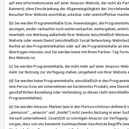
auf eine Informationsseite auf einer Amazon-Website, der nicht als Part
Bannern); ohne Einschränkung der Allgemeingültigkeit des Vorstehende
Besucher Ihrer Website unsichtbar, unlesbar oder unentzifferbar mache
(b) Sie werden Programminhalte bzw. Anwendungen, die Programminhalt
anzeigen, weder verkaufen noch weiterverkaufen, weitergeben, unterli
innerhalb von Werbung außerhalb Ihrer Website (einschließlich Werbun
Website oder einem Dienst (einschließlich Social Networking-Website
Rechte an den Programminhalten oder auf die Programminhalte an eine a
übertragen müssten, und Sie werden keine mit Ihrem Partner-Tag formati
Ihre Website ist.
(c) Sie werden Programminhalte, die nicht mehr auf einer Amazon-Websit
mehr zur Nutzung zur Verfügung stehen, umgehend von Ihrer Website e
(d) Sie werden keine Programminhalte, einschließlich in den Programmin
eine Person bzw. ein Unternehmen ein bestimmtes Produkt, eine Dienstle
geschäftlichen Beziehung oder Verbindung zu diesen steht (einschließli
Programminhalten).
(e) Sie werden Amazon-Marken (wie in den
Markenrichtlinien
definiert) 
„ammazon“, „amaozn“ und „kindel“) nicht zwecks Nutzung in einer Suc
Versuch unternehmen). Zusätzlich zu sonstigen Amazon zur Verfügung 
sorgen, dass von uns benannte Suchmaschinen Geschützte Begriffe (wie 