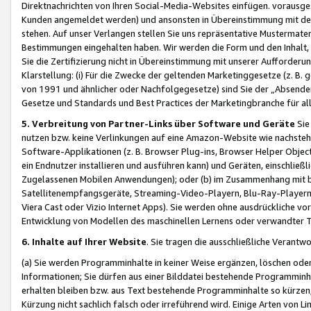
Direktnachrichten von Ihren Social-Media-Websites einfügen. vorausg
Kunden angemeldet werden) und ansonsten in Übereinstimmung mit der
stehen. Auf unser Verlangen stellen Sie uns repräsentative Mustermater
Bestimmungen eingehalten haben. Wir werden die Form und den Inhalt, di
Sie die Zertifizierung nicht in Übereinstimmung mit unserer Aufforderu
Klarstellung: (i) Für die Zwecke der geltenden Marketinggesetze (z. 
von 1991 und ähnlicher oder Nachfolgegesetze) sind Sie der „Absender“ j
Gesetze und Standards und Best Practices der Marketingbranche für 
5. Verbreitung von Partner-Links über Software und Geräte
Sie
nutzen bzw. keine Verlinkungen auf eine Amazon-Website wie nachsteh
Software-Applikationen (z. B. Browser Plug-ins, Browser Helper Objec
ein Endnutzer installieren und ausführen kann) und Geräten, einschlie
Zugelassenen Mobilen Anwendungen); oder (b) im Zusammenhang mit bzw.
Satellitenempfangsgeräte, Streaming-Video-Playern, Blu-Ray-Playern 
Viera Cast oder Vizio Internet Apps). Sie werden ohne ausdrückliche v
Entwicklung von Modellen des maschinellen Lernens oder verwandter 
6. Inhalte auf Ihrer Website
. Sie tragen die ausschließliche Verantwo
(a) Sie werden Programminhalte in keiner Weise ergänzen, löschen oder
Informationen; Sie dürfen aus einer Bilddatei bestehende Programminhal
erhalten bleiben bzw. aus Text bestehende Programminhalte so kürzen, 
Kürzung nicht sachlich falsch oder irreführend wird. Einige Arten von L