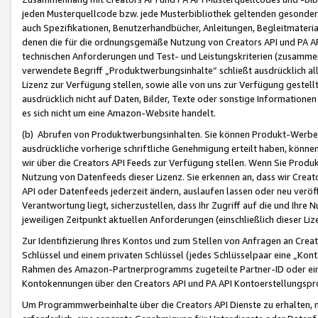
jeden Musterquellcode bzw. jede Musterbibliothek geltenden gesonder
auch Spezifikationen, Benutzerhandbücher, Anleitungen, Begleitmaterial
denen die für die ordnungsgemäße Nutzung von Creators API und PA A
technischen Anforderungen und Test- und Leistungskriterien (zusammen
verwendete Begriff „Produktwerbungsinhalte“ schließt ausdrücklich al
Lizenz zur Verfügung stellen, sowie alle von uns zur Verfügung gestel
ausdrücklich nicht auf Daten, Bilder, Texte oder sonstige Informatione
es sich nicht um eine Amazon-Website handelt.
(b) Abrufen von Produktwerbungsinhalten. Sie können Produkt-Werbein
ausdrückliche vorherige schriftliche Genehmigung erteilt haben, könn
wir über die Creators API Feeds zur Verfügung stellen. Wenn Sie Produk
Nutzung von Datenfeeds dieser Lizenz. Sie erkennen an, dass wir Creat
API oder Datenfeeds jederzeit ändern, auslaufen lassen oder neu veröffe
Verantwortung liegt, sicherzustellen, dass Ihr Zugriff auf die und Ihr
jeweiligen Zeitpunkt aktuellen Anforderungen (einschließlich dieser Liz
Zur Identifizierung Ihres Kontos und zum Stellen von Anfragen an Crea
Schlüssel und einem privaten Schlüssel (jedes Schlüsselpaar eine „Kon
Rahmen des Amazon-Partnerprogramms zugeteilte Partner-ID oder ein
Kontokennungen über den Creators API und PA API Kontoerstellungspro
Um Programmwerbeinhalte über die Creators API Dienste zu erhalten, m