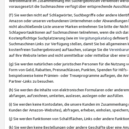
Werbeinhalte im Zusammenhang mit Suchergebnissen verwendet werden,
vorausgesetzt die Suchmaschine verfügt über entsprechende Ausschlu
(f) Sie werden nicht auf Schlagwörter, Suchbegriffe oder andere Ident
Amazon oder unseren verbundenen Unternehmen oder Abwandlungen bzw
nicht abschließende Liste unserer Marken entnehmen Sie bitte der Nich
Schlagwortauktionen auf Suchmaschinen teilnehmen, wenn die sich da
Kostenpflichtige Suchplatzierung (wie im
Vergütungskatalog
definiert
Suchmaschinen Links zur Verfügung stellen, damit Sie bei allgemeinen I
kostenfreien Suchergebnissen) auftauchen, solange Sie die
Vereinbaru
auf Ihre Website leiten und nicht unmittelbar oder mittelbar über eine
(g) Sie werden natürlichen oder juristischen Personen für die Nutzung 
Form von Geld, Rabatten, Preisnachlässen, Punkten, Spenden für Hilfs
beispielsweise keine Prämien- oder Treueprogramme auflegen, die Anrei
Partner-Links zu besuchen.
(h) Sie werden die Inhalte von elektronischen Formularen oder anderem M
abfangen, aufzeichnen, umleiten, auslesen, auslegen oder ausfüllen.
(i) Sie werden keine Kontodaten, die unsere Kunden im Zusammenhang 
Kunden der Amazon-Websites), abfragen, erheben, einholen, speichern,
(j) Sie werden Funktionen von Schaltflächen, Links oder andere Funkti
(k) Sie werden keine Bestellungen oder andere Geschäfte über eine Ama