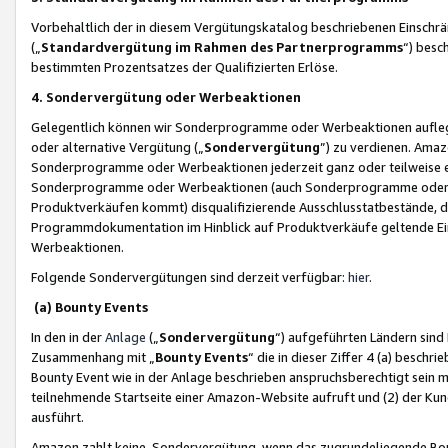
Vorbehaltlich der in diesem Vergütungskatalog beschriebenen Einschr
(„
Standardvergütung im Rahmen des Partnerprogramms
“) besc
bestimmten Prozentsatzes der Qualifizierten Erlöse.
4. Sondervergütung oder Werbeaktionen
Gelegentlich können wir Sonderprogramme oder Werbeaktionen auflegen,
oder alternative Vergütung („
Sondervergütung
”) zu verdienen. Amazo
Sonderprogramme oder Werbeaktionen jederzeit ganz oder teilweise einz
Sonderprogramme oder Werbeaktionen (auch Sonderprogramme oder We
Produktverkäufen kommt) disqualifizierende Ausschlusstatbestände, di
Programmdokumentation im Hinblick auf Produktverkäufe geltende E
Werbeaktionen.
Folgende Sondervergütungen sind derzeit verfügbar:
hier
.
(a) Bounty Events
In den in der
Anlage
(„
Sondervergütung
“) aufgeführten Ländern sind
Zusammenhang mit „
Bounty Events
“ die in dieser Ziffer 4 (a) besch
Bounty Event wie in der Anlage beschrieben anspruchsberechtigt sein mu
teilnehmende Startseite einer Amazon-Website aufruft und (2) der Kun
ausführt.
Amazon zahlt keine Sondervergütung, wenn das zugrundeliegende Boun