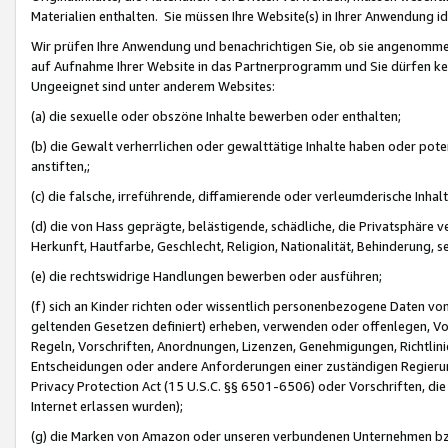
Materialien enthalten. Sie müssen Ihre Website(s) in Ihrer Anwendung ide
Wir prüfen Ihre Anwendung und benachrichtigen Sie, ob sie angenommen
auf Aufnahme Ihrer Website in das Partnerprogramm und Sie dürfen kei
Ungeeignet sind unter anderem Websites:
(a) die sexuelle oder obszöne Inhalte bewerben oder enthalten;
(b) die Gewalt verherrlichen oder gewalttätige Inhalte haben oder pot
anstiften,;
(c) die falsche, irreführende, diffamierende oder verleumderische Inha
(d) die von Hass geprägte, belästigende, schädliche, die Privatsphäre v
Herkunft, Hautfarbe, Geschlecht, Religion, Nationalität, Behinderung, 
(e) die rechtswidrige Handlungen bewerben oder ausführen;
(f) sich an Kinder richten oder wissentlich personenbezogene Daten vo
geltenden Gesetzen definiert) erheben, verwenden oder offenlegen, Vo
Regeln, Vorschriften, Anordnungen, Lizenzen, Genehmigungen, Richtlini
Entscheidungen oder andere Anforderungen einer zuständigen Regierung
Privacy Protection Act (15 U.S.C. §§ 6501-6506) oder Vorschriften, di
Internet erlassen wurden);
(g) die Marken von Amazon oder unseren verbundenen Unternehmen b