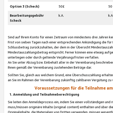
Option 3 (Scheck)
50£
50
Bearbeitungsgebühr
k.A.
k.A
Scheck
Sind auf Ihrem Konto für einen Zeitraum von mindestens drei Jahren kein
Frist von sieben Tagen nach einer entsprechenden Ankündigung die für
Schlussbetrag zurückzuhalten, der dem in der Übersicht Mindestausz
Mindestauszahlungsbetrag entspricht. Ferner können eine etwaig aufg
unterliegen oder durch geltende Verjährungsfristen verfallen.
An Sie unter Abzug bzw. Einbehalt aller in der Vereinbarung beschrieb
Ihnen gemäß der Vereinbarung zustehenden Beträge dar.
Sollten Sie, gleich aus welchem Grund, eine Überschusszahlung erhalte
an Sie im Rahmen der Vereinbarung zukünftig zahlbaren Vergütung zu 
Voraussetzungen für die Teilnahme a
1. Anmeldung und Teilnahmeberechtigung
Sie leiten den Anmeldeprozess ein, indem Sie einen vollständigen und 
muss/müssen originäre Inhalte (original content) enthalten und über d
Originalinhalte, die Materialien von Dritten verwenden, müssen wese