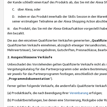
der Kunde schließt einen Kauf des Produkts ab, das Sie mit der Alexa 
C. über Alexa, oder
D. indem er das Produkt innerhalb der Skills Session in den Waren
seiner erstmaligen Teilnahme an der Alexa Shopping Action abschlie
iii. das Produkt, das Sie mit der Alexa-Einkaufsaktion vorgestellt ha
ihm bezahlt.
Die aus den einzelnen Qualifizierten Verkäufen generierten „
Qualifizi
Qualifizierten Verkäufe einnehmen, abzüglich etwaiger Versandkosten
Mehrwertsteuer), Servicegebühren, Gutschriften, Preisnachlässe, Bear
2. Ausgeschlossene Verkäufe
Unbeschadet des Vorstehenden gelten Qualifizierte Verkäufe nicht als
Vergütungskatalog für das Partnerprogramm oder andere Bestimmungen,
wir jeweils für das Partnerprogramm festlegen, einschließlich der jewe
„
Programmdokumentation
“).
Ferner gelten folgende Verkäufe, die andernfalls Qualifizierte Verkä
(a) Produktkäufe, die nach Beendigung Ihrer
Vereinbarung
erfolgen;
(b) Produktbestellungen, bei denen eine Stornierung, Rückgabe oder R