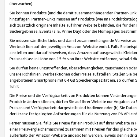
überwachen).
Sie können Produkte (und die damit zusammenhängenden Partner-Links)
hinzufügen. Partner-Links müssen auf Produkte (wie im Produktkatalog de
sich zusätzlich originäre Inhalte auf Ihrer Website befinden, die für 
Suchergebnisse, Events (z. B. Prime Day) oder die Homepages bestimmte
Sie müssen sämtliche Links und damit zusammenhängende Verweise auf z
Werbeaktion auf der jeweiligen Amazon-Website endet. Falls Sie beisp
einstellen und darauf hinweisen, dass Amazon auf ausgewählte Kleidun
Preisnachlass in Höhe von 15 % von Ihrer Website entfernen, sobald di
Sie dürfen keine unzutreffenden, überschwänglichen, täuschenden od
unsere Richtlinien, Werbeaktionen oder Preise aufstellen. Stellen Sie 
angebotenen Smartphone mit 64 GB Speicherkapazität ein, so dürfen S
führt.
Die Preise und die Verfügbarkeit von Produkten können Veränderungen 
Produkte ändern können, dürfen Sie auf Ihrer Website nur Angaben zu P
Preisen und Verfügbarkeit dargestellt sind bedienen oder (b) Sie Daten
der Lizenz festgelegten Anforderungen für die Nutzung von PA API einh
Ferner müssen Sie, falls Sie Preise für ein Produkt auf Ihrer Website in 
einer Preisvergleichsmaschine) zusammen mit Preisen für das gleiche o
außerhalb der Amazon-Website angeboten werden, jeweils den niedrigst