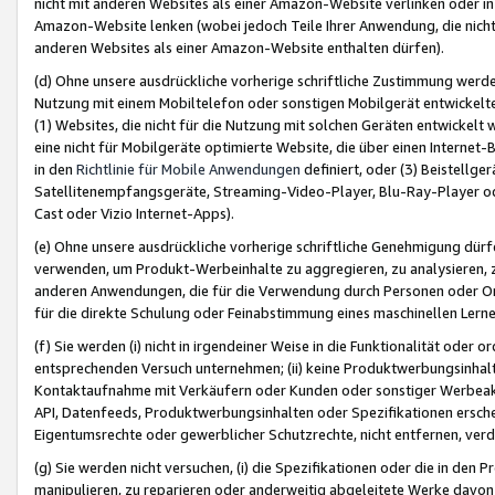
nicht mit anderen Websites als einer Amazon-Website verlinken oder i
Amazon-Website lenken (wobei jedoch Teile Ihrer Anwendung, die nich
anderen Websites als einer Amazon-Website enthalten dürfen).
(d) Ohne unsere ausdrückliche vorherige schriftliche Zustimmung werd
Nutzung mit einem Mobiltelefon oder sonstigen Mobilgerät entwickelt
(1) Websites, die nicht für die Nutzung mit solchen Geräten entwickelt
eine nicht für Mobilgeräte optimierte Website, die über einen Interne
in den
Richtlinie für Mobile Anwendungen
definiert, oder (3) Beistellge
Satellitenempfangsgeräte, Streaming-Video-Player, Blu-Ray-Player ode
Cast oder Vizio Internet-Apps).
(e) Ohne unsere ausdrückliche vorherige schriftliche Genehmigung dürfe
verwenden, um Produkt-Werbeinhalte zu aggregieren, zu analysieren, 
anderen Anwendungen, die für die Verwendung durch Personen oder Or
für die direkte Schulung oder Feinabstimmung eines maschinellen Lern
(f) Sie werden (i) nicht in irgendeiner Weise in die Funktionalität ode
entsprechenden Versuch unternehmen; (ii) keine Produktwerbungsinha
Kontaktaufnahme mit Verkäufern oder Kunden oder sonstiger Werbeaktiv
API, Datenfeeds, Produktwerbungsinhalten oder Spezifikationen erschei
Eigentumsrechte oder gewerblicher Schutzrechte, nicht entfernen, verd
(g) Sie werden nicht versuchen, (i) die Spezifikationen oder die in de
manipulieren, zu reparieren oder anderweitig abgeleitete Werke davon z