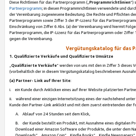
Diese Richtlinien für das Partnerprogramm („
Programmrichtlinien
“)
Partnerprogramm
; in diesen Programmrichtlinien verwendete und durch
der Vereinbarung zugewiesene Bedeutung. Die Rechte und Pflichten de
Partnerprogramm sowie Ziffer 3 der IP-Lizenz für das Partnerprogram
Einschränkung von Ziffer 6 Abs. (a) der Vereinbarung wird hiermit Fol
Partnerprogramm, die IP-Lizenz für das Partnerprogramm oder Ziffer 1
gegen die Vereinbarung.
Vergütungskatalog für das 
1. Qualifizierte Verkäufe und Qualifizierte Umsätze
„
Qualifizierte Verkäufe
“ werden von uns mit den in Ziffer 3 diese
(vorbehaltlich der in diesem Vergütungskatalog beschriebenen Ausnah
(a) Partner- Link auf Ihrer Site
:
i. ein Kunde durch Anklicken eines auf Ihrer Website platzierten Part
ii. während einer einzigen Internetsitzung eines der nachstehend unter (i)
Kunde den Partner-Link anklickt und mit dem zuerst eintretenden der f
A. Ablauf von 24 Stunden seit dem Klick,
B. der Kunde bestellt ein Produkt, mit Ausnahme eines digitalen P
Download einer Amazon Software oder Produkte, die unter dem N
Downloads“, „Amazon Coin“, „Kindle Books“, „Kindle Newspapers“, „