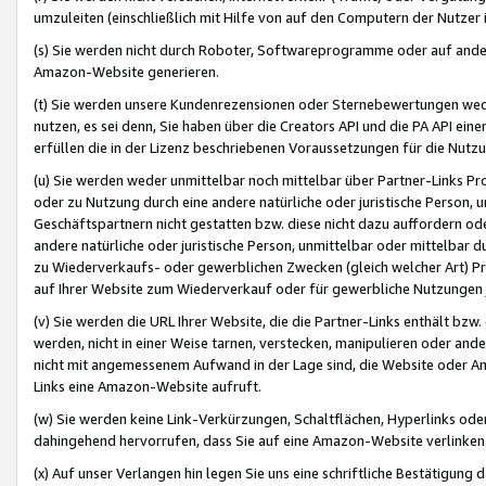
umzuleiten (einschließlich mit Hilfe von auf den Computern der Nutzer i
(s) Sie werden nicht durch Roboter, Softwareprogramme oder auf andere
Amazon-Website generieren.
(t) Sie werden unsere Kundenrezensionen oder Sternebewertungen wed
nutzen, es sei denn, Sie haben über die Creators API und die PA API e
erfüllen die in der Lizenz beschriebenen Voraussetzungen für die Nutzu
(u) Sie werden weder unmittelbar noch mittelbar über Partner-Links P
oder zu Nutzung durch eine andere natürliche oder juristische Person,
Geschäftspartnern nicht gestatten bzw. diese nicht dazu auffordern od
andere natürliche oder juristische Person, unmittelbar oder mittelbar
zu Wiederverkaufs- oder gewerblichen Zwecken (gleich welcher Art) 
auf Ihrer Website zum Wiederverkauf oder für gewerbliche Nutzungen 
(v) Sie werden die URL Ihrer Website, die die Partner-Links enthält b
werden, nicht in einer Weise tarnen, verstecken, manipulieren oder and
nicht mit angemessenem Aufwand in der Lage sind, die Website oder A
Links eine Amazon-Website aufruft.
(w) Sie werden keine Link-Verkürzungen, Schaltflächen, Hyperlinks ode
dahingehend hervorrufen, dass Sie auf eine Amazon-Website verlinken
(x) Auf unser Verlangen hin legen Sie uns eine schriftliche Bestätigung