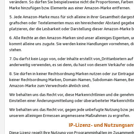
verändern. So dürfen Sie beispielsweise nicht die Proportionen, Farb
Marke hinzufügen bzw. Elemente aus einer Amazon-Marke entfernen.
5. Jede Amazon-Marke muss für sich alleine in ihrer Gesamtheit darge
grafischen oder Textelementen muss ein hinreichender Abstand gegebe
platzieren, der die Lesbarkeit oder Darstellung dieser Amazon-Marke b
6. Alle Rechte an den Amazon-Marken sind unser alleiniges Eigentum, 
kommt alleine uns zugute. Sie werden keine Handlungen vornehmen, 
stehen.
7. Du darfst kein Logo von, oder Inhalte erstellt von,
Drittanbietern au
anderweitig verwenden, es sei denn, du hast von diesem Verkäufer oder
8. Sie dürfen in keiner Rechtsordnung Marken nutzen oder zur Eintragu
keiner Rechtsordnung Marken, Domain-Namen, Subdomain-Namen, Benu
Amazon-Marke zum Verwechseln ähnlich sind.
Wir behalten uns das Recht vor, diese Markenrichtlinien und die gene
Einstellen einer Änderungsmitteilung oder überarbeiteter Markenricht
Wir behalten uns das Recht vor, gegen jede unbefugte Nutzung bzw. jede 
unserem alleinigen Ermessen angemessene Maßnahmen zu ergreifen.
IP-Lizenz- und Nutzungsan
Diese Lizenz regelt Ihre Nutzung von Programminhalten im Zusammen