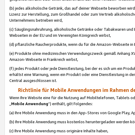
(b) jedes alkoholische Getränk, das auf deiner Webseite beworben wird
Lizenz zur Herstellung, zum Großhandel oder zum Vertrieb alkoholisch
Unternehmens betrieben wird,
(c) Säuglingsnahruhrung, alkoholische Getränke oder Tabakwaren und E
Webseiten in der EU und im Vereinigten Königreich wirbst,
(d) pflanzliche Raucherprodukte, wenn du für die Amazon-Webseite in B
(e) Produkte ohne medizinischen Verwendungszweck gemäß Anhang XVI 
Amazon-Webseite in Frankreich wirbst,
(f) jedes Produkt oder jede Dienstleistung, bei der es sich um ein Prod
erhältst eine Warnung, wenn ein Produkt oder eine Dienstleistung in de
Central ausgeschlossen ist.
Richtlinie für Mobile Anwendungen im Rahmen de
Wenn Ihre Website eine für die Nutzung auf Mobiltelefonen, Tablets 
„
Mobile Anwendung
“) enthält, gilt Folgendes:
(a) Ihre Mobile Anwendung muss in den App-Stores von Google Play, A
(b) Ihre Mobile Anwendung muss kostenlos heruntergeladen werden könn
(c) Ihre Mobile Anwendung muss originäre Inhalte haben,