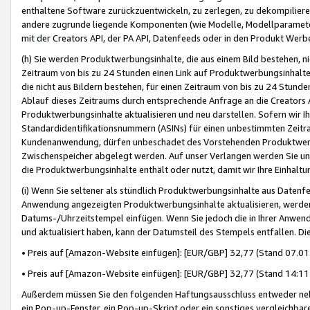
enthaltene Software zurückzuentwickeln, zu zerlegen, zu dekompilier
andere zugrunde liegende Komponenten (wie Modelle, Modellparameter
mit der Creators API, der PA API, Datenfeeds oder in den Produkt Werb
(h) Sie werden Produktwerbungsinhalte, die aus einem Bild bestehen, ni
Zeitraum von bis zu 24 Stunden einen Link auf Produktwerbungsinhalte
die nicht aus Bildern bestehen, für einen Zeitraum von bis zu 24 Stund
Ablauf dieses Zeitraums durch entsprechende Anfrage an die Creators 
Produktwerbungsinhalte aktualisieren und neu darstellen. Sofern wir Ih
Standardidentifikationsnummern (ASINs) für einen unbestimmten Zeitra
Kundenanwendung, dürfen unbeschadet des Vorstehenden Produktwerbu
Zwischenspeicher abgelegt werden. Auf unser Verlangen werden Sie un
die Produktwerbungsinhalte enthält oder nutzt, damit wir Ihre Einhalt
(i) Wenn Sie seltener als stündlich Produktwerbungsinhalte aus Datenfe
Anwendung angezeigten Produktwerbungsinhalte aktualisieren, werden 
Datums-/Uhrzeitstempel einfügen. Wenn Sie jedoch die in Ihrer Anwe
und aktualisiert haben, kann der Datumsteil des Stempels entfallen. Dies
• Preis auf [Amazon-Website einfügen]: [EUR/GBP] 32,77 (Stand 07.01.
• Preis auf [Amazon-Website einfügen]: [EUR/GBP] 32,77 (Stand 14:11 
Außerdem müssen Sie den folgenden Haftungsausschluss entweder neb
ein Pop-up-Fenster, ein Pop-up-Skript oder ein sonstiges vergleichba