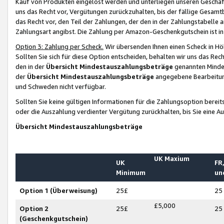
Kauf von Produkten eingelöst werden und unterliegen unseren Geschäf
uns das Recht vor, Vergütungen zurückzuhalten, bis der fällige Gesamt
das Recht vor, den Teil der Zahlungen, der den in der Zahlungstabelle 
Zahlungsart angibst. Die Zahlung per Amazon-Geschenkgutschein ist in
Option 3: Zahlung per Scheck.
Wir übersenden Ihnen einen Scheck in Höh
Sollten Sie sich für diese Option entscheiden, behalten wir uns das Rec
den in der
Übersicht Mindestauszahlungsbeträge
genannten Mindest
der
Übersicht Mindestauszahlungsbeträge
angegebene Bearbeitung
und Schweden nicht verfügbar.
Sollten Sie keine gültigen Informationen für die Zahlungsoption bereit
oder die Auszahlung verdienter Vergütung zurückhalten, bis Sie eine A
Übersicht Mindestauszahlungsbeträge
UK Maxium
UK
FR,
Minimum
un
Option 1 (Überweisung)
25£
25
£5,000
Option 2
25£
25
(Geschenkgutschein)