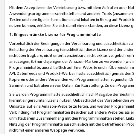
Mit dem Akzeptieren der Vereinbarung bzw. mit dem Aufrufen oder Nutz
Anwendungsprogrammierschnittstellen und anderer Tools (zusammen die
Texten und sonstigen Informationen und Inhalten in Bezug auf Produkte
nutzen können, erklären Sie sich damit einverstanden, an diese Lizenz 
1. Eingeschränkte Lizenz für Programminhalte
Vorbehaltlich der Bedingungen der Vereinbarung und ausschließlich z
Einhaltung der Vereinbarung (einschließlich dieser Lizenz und der ande
nicht übertragbare, nicht unterlizenzierbare, nicht exklusive, gebühren
anzuzeigen; (b) nur diejenigen der Amazon-Marken zu verwenden (wie in 
Programminhalte, ausschließlich auf Ihrer Website und in Übereinstimmu
API, Datenfeeds und Produkt-Werbeinhalte ausschließlich gemäß den Spe
Kopieren oder andere Verwenden von Programminhalten zugunsten Dri
Sammeln und Extrahieren von Daten. Zur Klarstellung: Zu den Program
Sie werden Programminhalte ausschließlich nach Maßgabe der Besti
hiermit eingeräumten Lizenz nutzen. Unbeschadet des Vorstehenden we
Umsätze auf eine Amazon-Website zu leiten, und werden Programminhal
Verbindung mit Programminhalten Besucher auf andere Websites als ein
unmittelbarem Zusammenhang mit den Programminhalten stehen, Links z
Nutzung der Programminhalte ausschließlich mit der betreffenden Pr
nicht mit einer anderen Webpage verlinken.