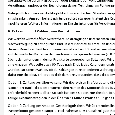
(beispielsweise durch Manipulation oder Kombination von Attributions-
Vergütungen und/oder der Beendigung deiner Teilnahme am Partnerp
Gelegentlich können wir die Möglichkeit unserer Partner, Standardv
einschränken. Amazon behält sich (ungeachtet etwaiger Fristen) das Re
modifizieren. Weitere Informationen zu Einschränkungen für Vergütung
6. Erfassung und Zahlung von Vergütungen
Wir werden wirtschaftlich vertretbare Anstrengungen unternehmen, um 
Nachverfolgung zu ermöglichen und unsere Berichte zu erstellen und di
diesem Monat verdient hast, zusammengefasst sind. Standardvergütung
auf den nächsten Betrag in der Landeswährung gerundet werden (z. B. C
über oder unter dem in deiner Preiskarte angegebenen Satz liegt. Wir
eine Amazon-Webseite etwa 60 Tage nach Ende jedes Kalendermonats, i
wurden. Du kannst wählen, ob du Zahlungen in einer anderen Währung
dafür entscheidest, erklärst du dich damit einverstanden, dass die K
Option 1: Zahlung per Überweisung.
Wir überweisen Ihre Vergütung dir
Namen der Bank, die Kontonummer, den Namen des Kontoinhabers bzw. a
erforderlich) nennen. Sollten Sie sich für diese Option entscheiden, be
fällige Gesamtbetrag den in der
Übersicht Mindestauszahlungsbet
Option 2: Zahlung per Amazon-Geschenkgutschein.
Wir übersenden Ihne
Partnerkonto genannte Haupt-E-Mail-Adresse. Diese Geschenkgutschei