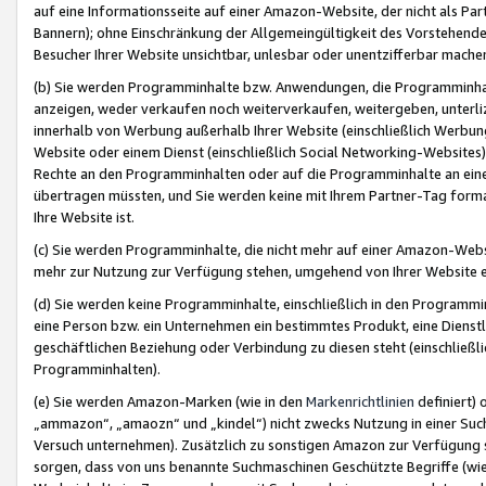
auf eine Informationsseite auf einer Amazon-Website, der nicht als Part
Bannern); ohne Einschränkung der Allgemeingültigkeit des Vorstehende
Besucher Ihrer Website unsichtbar, unlesbar oder unentzifferbar mache
(b) Sie werden Programminhalte bzw. Anwendungen, die Programminhalt
anzeigen, weder verkaufen noch weiterverkaufen, weitergeben, unterli
innerhalb von Werbung außerhalb Ihrer Website (einschließlich Werbun
Website oder einem Dienst (einschließlich Social Networking-Website
Rechte an den Programminhalten oder auf die Programminhalte an eine a
übertragen müssten, und Sie werden keine mit Ihrem Partner-Tag formati
Ihre Website ist.
(c) Sie werden Programminhalte, die nicht mehr auf einer Amazon-Websit
mehr zur Nutzung zur Verfügung stehen, umgehend von Ihrer Website e
(d) Sie werden keine Programminhalte, einschließlich in den Programmin
eine Person bzw. ein Unternehmen ein bestimmtes Produkt, eine Dienstle
geschäftlichen Beziehung oder Verbindung zu diesen steht (einschließli
Programminhalten).
(e) Sie werden Amazon-Marken (wie in den
Markenrichtlinien
definiert) 
„ammazon“, „amaozn“ und „kindel“) nicht zwecks Nutzung in einer Suc
Versuch unternehmen). Zusätzlich zu sonstigen Amazon zur Verfügung 
sorgen, dass von uns benannte Suchmaschinen Geschützte Begriffe (wie 