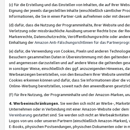
(c) für die Erstellung und das Einstellen von Inhalten, die auf Ihrer We
Eignung der jeweils dargestellten Inhalte (einschließlich sämtlicher 
Informationen, die Sie in einen Partner-Link aufnehmen oder mit diese
(d) dafür, dass die Nutzung der Programminhalte, Ihrer Website und des 
Verletzung oder missbräuchliche Ausübung unserer Rechte bzw. der Recht
Markenrechte, Datenschutzrechte, Veröffentlichungsrechte oder anderer
Einhaltung der
Amazon Anti-Fälschungsrichtlinien für das Partnerpro
(e) dafür, die Verwendung von Cookies, Pixeln und anderen Technologien
Besuchern gesammelten Daten in Übereinstimmung mit den geltenden Ge
und angemessen darzustellen und auf andere Weise die geltenden geset
in sonstiger Weise, einschließlich des ggf. anzuzeigenden Hinweises, d
Werbeanzeigen bereitstellen, von den Besuchern Ihrer Website unmitte
Cookies erkennen können und dafür, dass Sie Informationen über die v
Online-Werbung bereitstellen, soweit nach den anwendbaren gesetzlic
(f) für Ihre Nutzung, der Programminhalte und der Amazon-Marken, u
4. Werbeeinschränkungen.
Sie werden sich nicht an Werbe-, Market
Unternehmen oder in Verbindung mit einer Amazon-Website oder dem Pa
Vereinbarung
gestattet sind. Sie werden sich nicht an Werbeaktivitäten
Logos von uns oder unseren Partnern (einschließlich Amazon-Marken), 
E-Books, physischen Postsendungen, physischen Dokumenten oder in 