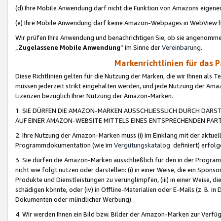
(d) Ihre Mobile Anwendung darf nicht die Funktion von Amazons eige
(e) Ihre Mobile Anwendung darf keine Amazon-Webpages in WebView 
Wir prüfen Ihre Anwendung und benachrichtigen Sie, ob sie angenomm
„
Zugelassene Mobile Anwendung
“ im Sinne der
Vereinbarung
.
Markenrichtlinien für das 
Diese Richtlinien gelten für die Nutzung der Marken, die wir Ihnen als 
müssen jederzeit strikt eingehalten werden, und jede Nutzung der Ama
Lizenzen bezüglich Ihrer Nutzung der Amazon-Marken.
1. SIE DÜRFEN DIE AMAZON-MARKEN AUSSCHLIESSLICH DURCH DARS
AUF EINER AMAZON-WEBSITE MITTELS EINES ENTSPRECHENDEN PART
2. Ihre Nutzung der Amazon-Marken muss (i) im Einklang mit der aktuells
Programmdokumentation (wie im
Vergütungskatalog
definiert) erfolg
3. Sie dürfen die Amazon-Marken ausschließlich für den in der Progr
nicht wie folgt nutzen oder darstellen: (i) in einer Weise, die ein Spo
Produkte und Dienstleistungen zu verunglimpfen, (iii) in einer Weise
schädigen könnte, oder (iv) in Offline-Materialien oder E-Mails (z. B.
Dokumenten oder mündlicher Werbung).
4. Wir werden Ihnen ein Bild bzw. Bilder der Amazon-Marken zur Verfüg