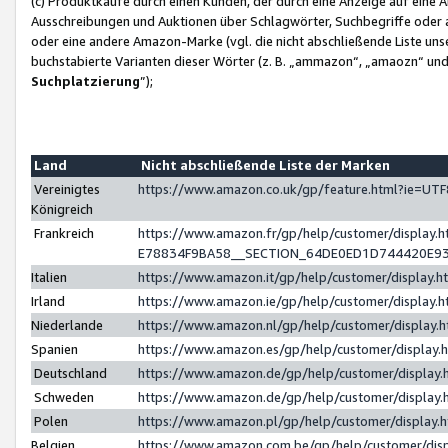
(c) Produktkäufe durch einen Kunden, der durch eine Anzeige auf eine 
Ausschreibungen und Auktionen über Schlagwörter, Suchbegriffe oder 
oder eine andere Amazon-Marke (vgl. die nicht abschließende Liste un
buchstabierte Varianten dieser Wörter (z. B. „ammazon“, „amaozn“ und „
Suchplatzierung
”);
Land
Nicht abschließende Liste der Marken
Vereinigtes
https://www.amazon.co.uk/gp/feature.html?ie=U
Königreich
Frankreich
https://www.amazon.fr/gp/help/customer/displa
E78834F9BA58__SECTION_64DE0ED1D744420E9
Italien
https://www.amazon.it/gp/help/customer/display
Irland
https://www.amazon.ie/gp/help/customer/displa
Niederlande
https://www.amazon.nl/gp/help/customer/display
Spanien
https://www.amazon.es/gp/help/customer/display
Deutschland
https://www.amazon.de/gp/help/customer/displa
Schweden
https://www.amazon.de/gp/help/customer/displa
Polen
https://www.amazon.pl/gp/help/customer/display
Belgien
https://www.amazon.com.be/gp/help/customer/d