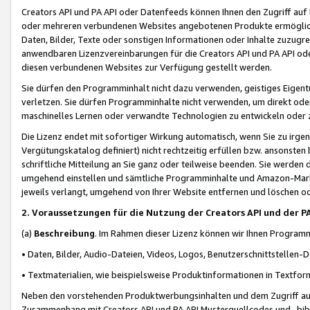
Creators API und PA API oder Datenfeeds können Ihnen den Zugriff auf D
oder mehreren verbundenen Websites angebotenen Produkte ermögliche
Daten, Bilder, Texte oder sonstigen Informationen oder Inhalte zuzugre
anwendbaren Lizenzvereinbarungen für die Creators API und PA API od
diesen verbundenen Websites zur Verfügung gestellt werden.
Sie dürfen den Programminhalt nicht dazu verwenden, geistiges Eigent
verletzen. Sie dürfen Programminhalte nicht verwenden, um direkt ode
maschinelles Lernen oder verwandte Technologien zu entwickeln oder zu
Die Lizenz endet mit sofortiger Wirkung automatisch, wenn Sie zu irg
Vergütungskatalog definiert) nicht rechtzeitig erfüllen bzw. ansonsten
schriftliche Mitteilung an Sie ganz oder teilweise beenden. Sie werden
umgehend einstellen und sämtliche Programminhalte und Amazon-Marke
jeweils verlangt, umgehend von Ihrer Website entfernen und löschen od
2. Voraussetzungen für die Nutzung der Creators API und der P
(a)
Beschreibung
. Im Rahmen dieser Lizenz können wir Ihnen Programmi
• Daten, Bilder, Audio-Dateien, Videos, Logos, Benutzerschnittstellen-
• Textmaterialien, wie beispielsweise Produktinformationen in Textfor
Neben den vorstehenden Produktwerbungsinhalten und dem Zugriff auf 
Zusammenhang mit Creators API und PA API Musterquellcodes und -bibli