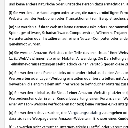
und keine andere natürliche oder juristische Person dazu ermächtigen, a
(l) Sie werden alle Handlungen unterlassen, die nach vernünftigem Erme
Website, auf der Funktionen oder Transaktionen (zum Beispiel suchen, s
(m) Sie werden auf Ihrer Website keine Partner-Links oder Programmin
Spionagesoftware, Schadsoftware, Computerviren, Würmern, Trojaner
Herunterladen oder Installieren auf einem Nutzer-Computer oder ande
genehmigt wurden.
(n) Sie werden Amazon-Websites oder Teile davon nicht auf Ihrer Websi
(z. B., WebView) innerhalb einer Mobilen Anwendung. Die Darstellung ein
Teilnahmevoraussetzungen stellt jedoch keinen Verstoß gegen diese Zif
(o) Sie werden keine Partner-Links oder andere Inhalte, die eine Am
Werbeseiten oder Layer-Werbung einstellen oder bereitstellen, mit Au
bewerben, die eng mit dem auf Ihrer Website befindlichen Material z
(p) Sie werden in Inhalte, die Sie auf einer Amazon-Website platzier
Werbediensten oder in einer Kundenbewertung, einem Forum, einem Wun
einer Amazon-Website verfügbaren Kontext) keine Partner-Links integr
(q) Sie werden nicht versuchen, den
Vergütungskatalog
zu umgehen oder
dass sich eine Webpage einer Amazon-Website im Browser eines Kunden 
(r) Sie werden nicht versuchen, Internetverkehr (Traffic) oder Vergü