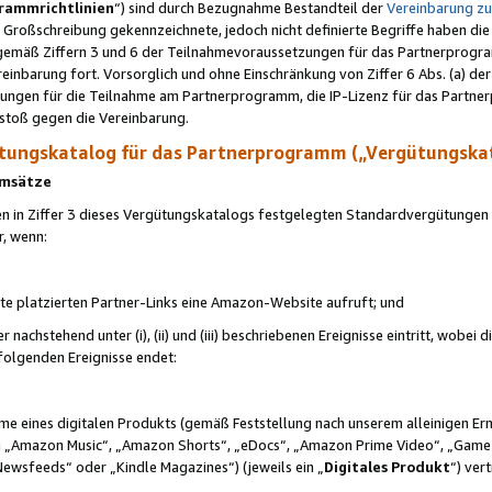
rammrichtlinien
“) sind durch Bezugnahme Bestandteil der
Vereinbarung z
Großschreibung gekennzeichnete, jedoch nicht definierte Begriffe haben die
 gemäß Ziffern 3 und 6 der Teilnahmevoraussetzungen für das Partnerprogram
nbarung fort. Vorsorglich und ohne Einschränkung von Ziffer 6 Abs. (a) der
ungen für die Teilnahme am Partnerprogramm, die IP-Lizenz für das Partner
rstoß gegen die Vereinbarung.
ungskatalog für das Partnerprogramm („Vergütungska
 Umsätze
n in Ziffer 3 dieses Vergütungskatalogs festgelegten Standardvergütungen v
r, wenn:
ite platzierten Partner-Links eine Amazon-Website aufruft; und
r nachstehend unter (i), (ii) und (iii) beschriebenen Ereignisse eintritt, wobe
 folgenden Ereignisse endet:
hme eines digitalen Produkts (gemäß Feststellung nach unserem alleinigen 
 „Amazon Music“, „Amazon Shorts“, „eDocs“, „Amazon Prime Video“, „Game
Newsfeeds“ oder „Kindle Magazines“) (jeweils ein „
Digitales Produkt
“) ver