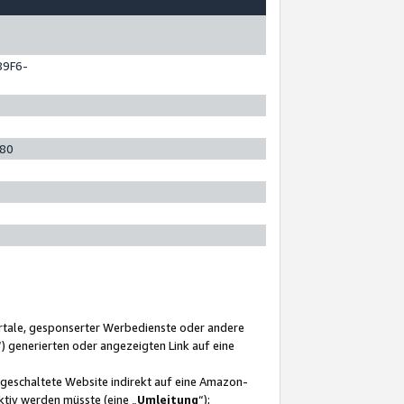
89F6-
280
ortale, gesponserter Werbedienste oder andere
“) generierten oder angezeigten Link auf eine
ngeschaltete Website indirekt auf eine Amazon-
ktiv werden müsste (eine „
Umleitung
“);