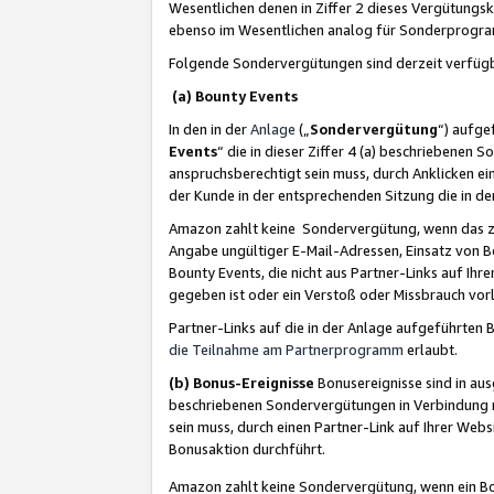
Wesentlichen denen in Ziffer 2 dieses Vergütung
ebenso im Wesentlichen analog für Sonderprogr
Folgende Sondervergütungen sind derzeit verfüg
(a) Bounty Events
In den in der
Anlage
(„
Sondervergütung
“) aufge
Events
“ die in dieser Ziffer 4 (a) beschriebenen 
anspruchsberechtigt sein muss, durch Anklicken ei
der Kunde in der entsprechenden Sitzung die in d
Amazon zahlt keine Sondervergütung, wenn das z
Angabe ungültiger E-Mail-Adressen, Einsatz von B
Bounty Events, die nicht aus Partner-Links auf Ihre
gegeben ist oder ein Verstoß oder Missbrauch vorl
Partner-Links auf die in der Anlage aufgeführte
die Teilnahme am Partnerprogramm
erlaubt.
(b) Bonus-Ereignisse
Bonusereignisse sind in au
beschriebenen Sondervergütungen in Verbindung m
sein muss, durch einen Partner-Link auf Ihrer We
Bonusaktion durchführt.
Amazon zahlt keine Sondervergütung, wenn ein Bon