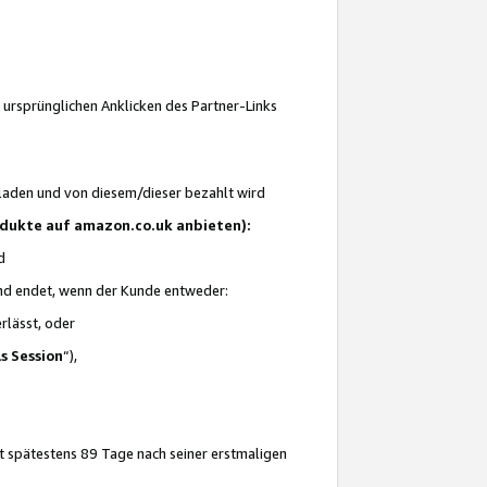
 ursprünglichen Anklicken des Partner-Links
laden und von diesem/dieser bezahlt wird
rodukte auf amazon.co.uk anbieten):
d
 und endet, wenn der Kunde entweder:
erlässt, oder
ls Session
“),
t spätestens 89 Tage nach seiner erstmaligen