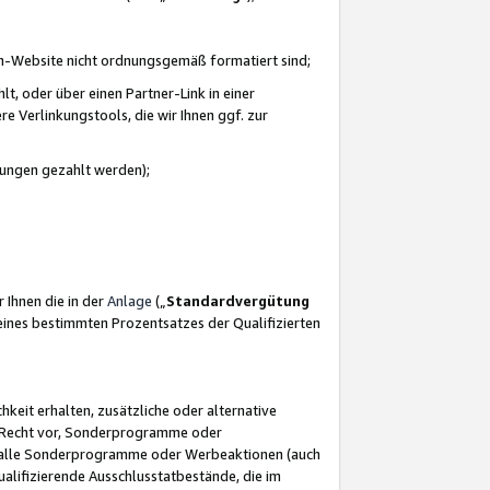
azon-Website nicht ordnungsgemäß formatiert sind;
, oder über einen Partner-Link in einer
e Verlinkungstools, die wir Ihnen ggf. zur
ütungen gezahlt werden);
 Ihnen die in der
Anlage
(„
Standardvergütung
ines bestimmten Prozentsatzes der Qualifizierten
eit erhalten, zusätzliche oder alternative
as Recht vor, Sonderprogramme oder
für alle Sonderprogramme oder Werbeaktionen (auch
lifizierende Ausschlusstatbestände, die im