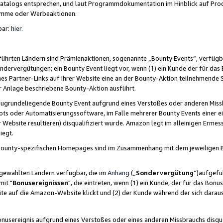
skatalogs entsprechen, und laut Programmdokumentation im Hinblick auf Pr
amme oder Werbeaktionen.
bar:
hier
.
führten Ländern sind Prämienaktionen, sogenannte „Bounty Events“, verfügb
Sondervergütungen; ein Bounty Event liegt vor, wenn (1) ein Kunde der für da
nes Partner-Links auf Ihrer Website eine an der Bounty-Aktion teilnehmende 
er Anlage beschriebene Bounty-Aktion ausführt.
ugrundeliegende Bounty Event aufgrund eines Verstoßes oder anderen Miss
ots oder Automatisierungssoftware, im Falle mehrerer Bounty Events einer e
r Website resultieren) disqualifiziert wurde. Amazon legt im alleinigen Ermess
iegt.
n Bounty-spezifischen Homepages sind im Zusammenhang mit dem jeweiligen
sgewählten Ländern verfügbar, die im
Anhang
(„
Sondervergütung
“)aufgefüh
it "
Bonusereignissen
", die eintreten, wenn (1) ein Kunde, der für das Bon
bsite auf die Amazon-Website klickt und (2) der Kunde während der sich dar
usereignis aufgrund eines Verstoßes oder eines anderen Missbrauchs disqua