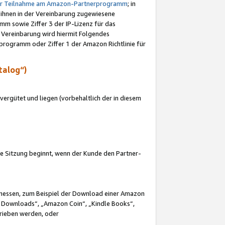
ur Teilnahme am Amazon-Partnerprogramm
; in
 ihnen in der Vereinbarung zugewiesene
m sowie Ziffer 3 der IP-Lizenz für das
 Vereinbarung wird hiermit Folgendes
programm oder Ziffer 1 der Amazon Richtlinie für
talog“)
ergütet und liegen (vorbehaltlich der in diesem
i die Sitzung beginnt, wenn der Kunde den Partner-
Ermessen, zum Beispiel der Download einer Amazon
 Downloads“, „Amazon Coin“, „Kindle Books“,
trieben werden, oder