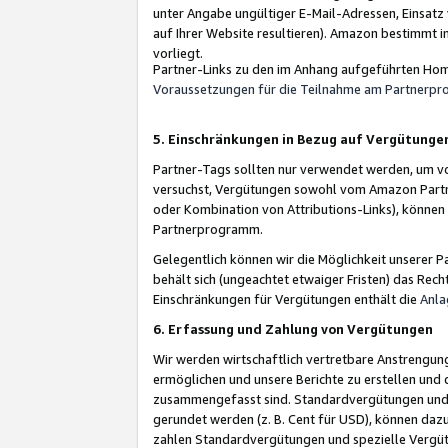
unter Angabe ungültiger E-Mail-Adressen, Einsatz
auf Ihrer Website resultieren). Amazon bestimmt i
vorliegt.
Partner-Links zu den im Anhang aufgeführten Hom
Voraussetzungen für die Teilnahme am Partnerp
5. Einschränkungen in Bezug auf Vergütunge
Partner-Tags sollten nur verwendet werden, um von 
versuchst, Vergütungen sowohl vom Amazon Partn
oder Kombination von Attributions-Links), könne
Partnerprogramm.
Gelegentlich können wir die Möglichkeit unsere
behält sich (ungeachtet etwaiger Fristen) das Rec
Einschränkungen für Vergütungen enthält die
Anla
6. Erfassung und Zahlung von Vergütungen
Wir werden wirtschaftlich vertretbare Anstrengu
ermöglichen und unsere Berichte zu erstellen und 
zusammengefasst sind. Standardvergütungen und s
gerundet werden (z. B. Cent für USD), können dazu
zahlen Standardvergütungen und spezielle Vergüt