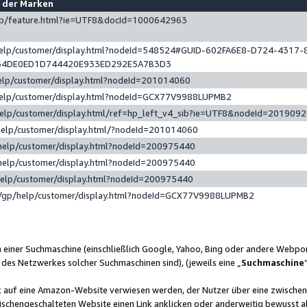
e der Marken
gp/feature.html?ie=UTF8&docId=1000642963
help/customer/display.html?nodeId=548524#GUID-602FA6E8-D724-4317-
64DE0ED1D744420E933ED292E5A7B3D3
elp/customer/display.html?nodeId=201014060
help/customer/display.html?nodeId=GCX77V9988LUPMB2
help/customer/display.html/ref=hp_left_v4_sib?ie=UTF8&nodeId=201909
help/customer/display.html/?nodeId=201014060
help/customer/display.html?nodeId=200975440
help/customer/display.html?nodeId=200975440
help/customer/display.html?nodeId=200975440
/gp/help/customer/display.html?nodeId=GCX77V9988LUPMB2
n einer Suchmaschine (einschließlich Google, Yahoo, Bing oder andere Webp
 des Netzwerkes solcher Suchmaschinen sind), (jeweils eine „
Suchmaschine
nk auf eine Amazon-Website verwiesen werden, der Nutzer über eine zwische
ischengeschalteten Website einen Link anklicken oder anderweitig bewusst a