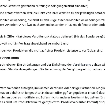
 Amazon-Website geltenden Nutzungsbedingungen nicht einhalten;
t und erfasst werden, weil die Links von Ihrer Website zu der jeweiligen Am
 Mobilen Anwendung, die nicht zu den Zugelassenen Mobilen Anwendungen zählt
s API oder PA API (wie nachstehend unter der IP-Lizenz definiert) oder ander
ie in Ziffer 4 (a) dieses Vergütungskatalogs definiert) (für das Sonderverg
weit nicht im Vertrag abweichend vereinbart, und
ngen von Produkten, die nicht auf einer Produkt-Listenseite verfügbar sind.
nerprogramms
eschriebenen Einschränkungen und der Einhaltung der
Vereinbarung
zahlen wir
ebenen Standardvergütungen. Die Berechnung der Vergütung erfolgt anhand e
beaktionen auflegen, im Rahmen derer alle oder einige Partner die Möglichk
Amazon behält sich (ungeachtet in dieser Ziffer ggf. angegebener Fristen) d
ustellen oder zu modifizieren. Sofern nichts anderes bestimmt ist, gelten 
s nicht um Produktverkäufe geht/nicht zu Produktverkäufen kommt) disqua