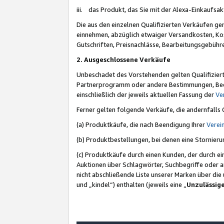
iii. das Produkt, das Sie mit der Alexa-Einkaufsa
Die aus den einzelnen Qualifizierten Verkäufen gen
einnehmen, abzüglich etwaiger Versandkosten, Ko
Gutschriften, Preisnachlässe, Bearbeitungsgebühr
2. Ausgeschlossene Verkäufe
Unbeschadet des Vorstehenden gelten Qualifiziert
Partnerprogramm oder andere Bestimmungen, Beding
einschließlich der jeweils aktuellen Fassung der
Ve
Ferner gelten folgende Verkäufe, die andernfalls
(a) Produktkäufe, die nach Beendigung Ihrer
Verei
(b) Produktbestellungen, bei denen eine Stornier
(c) Produktkäufe durch einen Kunden, der durch e
Auktionen über Schlagwörter, Suchbegriffe oder a
nicht abschließende Liste unserer Marken über di
und „kindel“) enthalten (jeweils eine „
Unzulässig