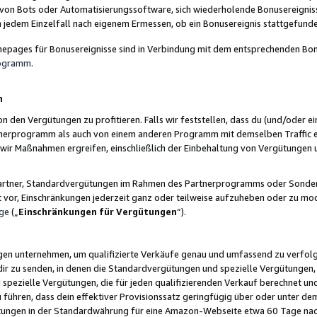
 von Bots oder Automatisierungssoftware, sich wiederholende Bonusereignisse
n jedem Einzelfall nach eigenem Ermessen, ob ein Bonusereignis stattgefund
epages für Bonusereignisse sind in Verbindung mit dem entsprechenden Bonu
rogramm
.
n
den Vergütungen zu profitieren. Falls wir feststellen, dass du (und/oder ein
erprogramm als auch von einem anderen Programm mit demselben Traffic ei
n wir Maßnahmen ergreifen, einschließlich der Einbehaltung von Vergütunge
r Partner, Standardvergütungen im Rahmen des Partnerprogramms oder Sonde
ht vor, Einschränkungen jederzeit ganz oder teilweise aufzuheben oder zu mod
ge
(„
Einschränkungen für Vergütungen
“).
ngen unternehmen, um qualifizierte Verkäufe genau und umfassend zu verfol
dir zu senden, in denen die Standardvergütungen und spezielle Vergütungen, 
pezielle Vergütungen, die für jeden qualifizierenden Verkauf berechnet un
 führen, dass dein effektiver Provisionssatz geringfügig über oder unter dem
ungen in der Standardwährung für eine Amazon-Webseite etwa 60 Tage nach