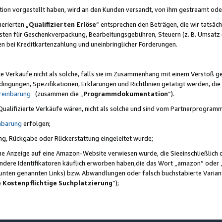
ktion vorgestellt haben, wird an den Kunden versandt, von ihm gestreamt od
erierten „
Qualifizierten Erlöse
“ entsprechen den Beträgen, die wir tatsäch
sten für Geschenkverpackung, Bearbeitungsgebühren, Steuern (z. B. Umsatz-
en bei Kreditkartenzahlung und uneinbringlicher Forderungen.
e Verkäufe nicht als solche, falls sie im Zusammenhang mit einem Verstoß 
ungen, Spezifikationen, Erklärungen und Richtlinien getätigt werden, die 
reinbarung
(zusammen die „
Programmdokumentation
“).
 Qualifizierte Verkäufe wären, nicht als solche und sind vom Partnerprogra
nbarung
erfolgen;
ung, Rückgabe oder Rückerstattung eingeleitet wurde;
ine Anzeige auf eine Amazon-Website verwiesen wurde, die Sieeinschließlich
ndere Identifikatoren käuflich erworben haben,die das Wort „amazon“ oder 
e unten genannten Links) bzw. Abwandlungen oder falsch buchstabierte Varia
e Kostenpflichtige Suchplatzierung
”);