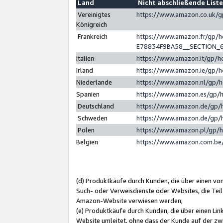
Land
Nicht abschließende List
Vereinigtes
https://www.amazon.co.uk/
Königreich
Frankreich
https://www.amazon.fr/gp/
E78834F9BA58__SECTION_
Italien
https://www.amazon.it/gp/h
Irland
https://www.amazon.ie/gp/
Niederlande
https://www.amazon.nl/gp/
Spanien
https://www.amazon.es/gp/
Deutschland
https://www.amazon.de/gp/
Schweden
https://www.amazon.de/gp/
Polen
https://www.amazon.pl/gp/
Belgien
https://www.amazon.com.be
(d) Produktkäufe durch Kunden, die über einen vo
Such- oder Verweisdienste oder Websites, die Teil
Amazon-Website verwiesen werden;
(e) Produktkäufe durch Kunden, die über einen Li
Website umleitet, ohne dass der Kunde auf der zw