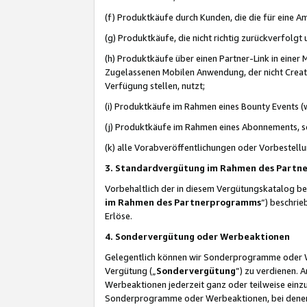
(f) Produktkäufe durch Kunden, die die für eine
(g) Produktkäufe, die nicht richtig zurückverfolg
(h) Produktkäufe über einen Partner-Link in einer
Zugelassenen Mobilen Anwendung, der nicht Creator
Verfügung stellen, nutzt;
(i) Produktkäufe im Rahmen eines Bounty Events (w
(j) Produktkäufe im Rahmen eines Abonnements, so
(k) alle Vorabveröffentlichungen oder Vorbestellu
3. Standardvergütung im Rahmen des Part
Vorbehaltlich der in diesem Vergütungskatalog b
im Rahmen des Partnerprogramms
“) beschri
Erlöse.
4. Sondervergütung oder Werbeaktionen
Gelegentlich können wir Sonderprogramme oder Wer
Vergütung („
Sondervergütung
”) zu verdienen. 
Werbeaktionen jederzeit ganz oder teilweise einz
Sonderprogramme oder Werbeaktionen, bei denen e