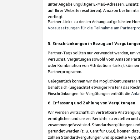
unter Angabe ungültiger E-Mail-Adressen, Einsatz
auf Ihrer Website resultieren). Amazon bestimmt i
vorliegt.
Partner-Links zu den im Anhang aufgeführten Hom
Voraussetzungen für die Teilnahme am Partnerp
5. Einschränkungen in Bezug auf Vergütunge
Partner-Tags sollten nur verwendet werden, um von 
versuchst, Vergütungen sowohl vom Amazon Partn
oder Kombination von Attributions-Links), könne
Partnerprogramm.
Gelegentlich können wir die Möglichkeit unsere
behält sich (ungeachtet etwaiger Fristen) das Rec
Einschränkungen für Vergütungen enthält die
Anla
6. Erfassung und Zahlung von Vergütungen
Wir werden wirtschaftlich vertretbare Anstrengu
ermöglichen und unsere Berichte zu erstellen und 
zusammengefasst sind. Standardvergütungen und s
gerundet werden (z. B. Cent für USD), können dazu
zahlen Standardvergütungen und spezielle Vergüt