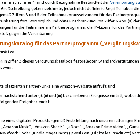
rammrichtlinien
“) sind durch Bezugnahme Bestandteil der
Vereinbarung z
Großschreibung gekennzeichnete, jedoch nicht definierte Begriffe haben die
 gemäß Ziffern 3 und 6 der Teilnahmevoraussetzungen für das Partnerprogram
nbarung fort. Vorsorglich und ohne Einschränkung von Ziffer 6 Abs. (a) der
ungen für die Teilnahme am Partnerprogramm, die IP-Lizenz für das Partner
rstoß gegen die Vereinbarung.
ungskatalog für das Partnerprogramm („Vergütungska
 Umsätze
n in Ziffer 3 dieses Vergütungskatalogs festgelegten Standardvergütungen v
r, wenn:
ite platzierten Partner-Links eine Amazon-Website aufruft; und
r nachstehend unter (i), (ii) und (iii) beschriebenen Ereignisse eintritt, wobe
 folgenden Ereignisse endet:
hme eines digitalen Produkts (gemäß Feststellung nach unserem alleinigen 
 „Amazon Music“, „Amazon Shorts“, „eDocs“, „Amazon Prime Video“, „Game
Newsfeeds“ oder „Kindle Magazines“) (jeweils ein „
Digitales Produkt
“) ver