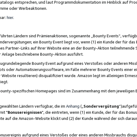
skatalogs entsprechen, und laut Programmdokumentation im Hinblick auf Pr
amme oder Werbeaktionen.
bar:
hier
.
führten Ländern sind Prämienaktionen, sogenannte „Bounty Events“, verfügb
Sondervergütungen; ein Bounty Event liegt vor, wenn (1) ein Kunde der für da
nes Partner-Links auf Ihrer Website eine an der Bounty-Aktion teilnehmende 
er Anlage beschriebene Bounty-Aktion ausführt.
ugrundeliegende Bounty Event aufgrund eines Verstoßes oder anderen Miss
ots oder Automatisierungssoftware, im Falle mehrerer Bounty Events einer e
r Website resultieren) disqualifiziert wurde. Amazon legt im alleinigen Ermess
iegt.
n Bounty-spezifischen Homepages sind im Zusammenhang mit dem jeweiligen
sgewählten Ländern verfügbar, die im
Anhang
(„
Sondervergütung
“)aufgefüh
it "
Bonusereignissen
", die eintreten, wenn (1) ein Kunde, der für das Bon
bsite auf die Amazon-Website klickt und (2) der Kunde während der sich dar
usereignis aufgrund eines Verstoßes oder eines anderen Missbrauchs disqua