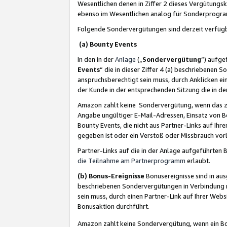
Wesentlichen denen in Ziffer 2 dieses Vergütung
ebenso im Wesentlichen analog für Sonderprogr
Folgende Sondervergütungen sind derzeit verfüg
(a) Bounty Events
In den in der
Anlage
(„
Sondervergütung
“) aufge
Events
“ die in dieser Ziffer 4 (a) beschriebenen 
anspruchsberechtigt sein muss, durch Anklicken ei
der Kunde in der entsprechenden Sitzung die in d
Amazon zahlt keine Sondervergütung, wenn das z
Angabe ungültiger E-Mail-Adressen, Einsatz von B
Bounty Events, die nicht aus Partner-Links auf Ihre
gegeben ist oder ein Verstoß oder Missbrauch vorl
Partner-Links auf die in der Anlage aufgeführte
die Teilnahme am Partnerprogramm
erlaubt.
(b) Bonus-Ereignisse
Bonusereignisse sind in au
beschriebenen Sondervergütungen in Verbindung m
sein muss, durch einen Partner-Link auf Ihrer We
Bonusaktion durchführt.
Amazon zahlt keine Sondervergütung, wenn ein Bon