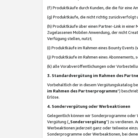
(f) Produktkäufe durch Kunden, die die für eine
(g) Produktkäufe, die nicht richtig zurückverfolg
(h) Produktkäufe über einen Partner-Link in einer
Zugelassenen Mobilen Anwendung, der nicht Creator
Verfügung stellen, nutzt;
(i) Produktkäufe im Rahmen eines Bounty Events (w
(j) Produktkäufe im Rahmen eines Abonnements, so
(k) alle Vorabveröffentlichungen oder Vorbestellu
3. Standardvergütung im Rahmen des Part
Vorbehaltlich der in diesem Vergütungskatalog b
im Rahmen des Partnerprogramms
“) beschri
Erlöse.
4. Sondervergütung oder Werbeaktionen
Gelegentlich können wir Sonderprogramme oder Wer
Vergütung („
Sondervergütung
”) zu verdienen. 
Werbeaktionen jederzeit ganz oder teilweise einz
Sonderprogramme oder Werbeaktionen, bei denen e