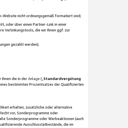
azon-Website nicht ordnungsgemäß formatiert sind;
, oder über einen Partner-Link in einer
e Verlinkungstools, die wir Ihnen ggf. zur
ütungen gezahlt werden);
 Ihnen die in der
Anlage
(„
Standardvergütung
ines bestimmten Prozentsatzes der Qualifizierten
eit erhalten, zusätzliche oder alternative
as Recht vor, Sonderprogramme oder
für alle Sonderprogramme oder Werbeaktionen (auch
lifizierende Ausschlusstatbestände, die im