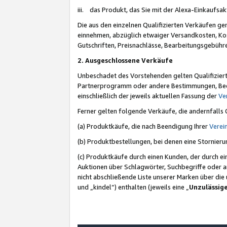
iii. das Produkt, das Sie mit der Alexa-Einkaufsa
Die aus den einzelnen Qualifizierten Verkäufen gen
einnehmen, abzüglich etwaiger Versandkosten, Ko
Gutschriften, Preisnachlässe, Bearbeitungsgebühr
2. Ausgeschlossene Verkäufe
Unbeschadet des Vorstehenden gelten Qualifiziert
Partnerprogramm oder andere Bestimmungen, Beding
einschließlich der jeweils aktuellen Fassung der
Ve
Ferner gelten folgende Verkäufe, die andernfalls
(a) Produktkäufe, die nach Beendigung Ihrer
Verei
(b) Produktbestellungen, bei denen eine Stornier
(c) Produktkäufe durch einen Kunden, der durch e
Auktionen über Schlagwörter, Suchbegriffe oder a
nicht abschließende Liste unserer Marken über di
und „kindel“) enthalten (jeweils eine „
Unzulässig