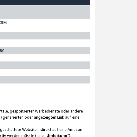
89F6-
280
ortale, gesponserter Werbedienste oder andere
“) generierten oder angezeigten Link auf eine
ngeschaltete Website indirekt auf eine Amazon-
ktiv werden müsste (eine „
Umleitung
“);