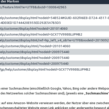
e der Marken
gp/feature.html?ie=UTF8&docId=1000642963
help/customer/display.html?nodeId=548524#GUID-602FA6E8-D724-4317-
64DE0ED1D744420E933ED292E5A7B3D3
elp/customer/display.html?nodeId=201014060
help/customer/display.html?nodeId=GCX77V9988LUPMB2
help/customer/display.html/ref=hp_left_v4_sib?ie=UTF8&nodeId=201909
help/customer/display.html/?nodeId=201014060
help/customer/display.html?nodeId=200975440
help/customer/display.html?nodeId=200975440
help/customer/display.html?nodeId=200975440
/gp/help/customer/display.html?nodeId=GCX77V9988LUPMB2
n einer Suchmaschine (einschließlich Google, Yahoo, Bing oder andere Webp
 des Netzwerkes solcher Suchmaschinen sind), (jeweils eine „
Suchmaschine
nk auf eine Amazon-Website verwiesen werden, der Nutzer über eine zwische
ischengeschalteten Website einen Link anklicken oder anderweitig bewusst a