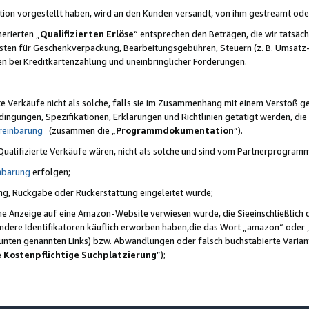
ktion vorgestellt haben, wird an den Kunden versandt, von ihm gestreamt od
erierten „
Qualifizierten Erlöse
“ entsprechen den Beträgen, die wir tatsäch
sten für Geschenkverpackung, Bearbeitungsgebühren, Steuern (z. B. Umsatz-
en bei Kreditkartenzahlung und uneinbringlicher Forderungen.
e Verkäufe nicht als solche, falls sie im Zusammenhang mit einem Verstoß 
ungen, Spezifikationen, Erklärungen und Richtlinien getätigt werden, die 
reinbarung
(zusammen die „
Programmdokumentation
“).
 Qualifizierte Verkäufe wären, nicht als solche und sind vom Partnerprogra
nbarung
erfolgen;
ung, Rückgabe oder Rückerstattung eingeleitet wurde;
ine Anzeige auf eine Amazon-Website verwiesen wurde, die Sieeinschließlich
ndere Identifikatoren käuflich erworben haben,die das Wort „amazon“ oder 
e unten genannten Links) bzw. Abwandlungen oder falsch buchstabierte Varia
e Kostenpflichtige Suchplatzierung
”);