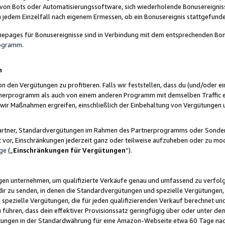
 von Bots oder Automatisierungssoftware, sich wiederholende Bonusereignisse
n jedem Einzelfall nach eigenem Ermessen, ob ein Bonusereignis stattgefund
epages für Bonusereignisse sind in Verbindung mit dem entsprechenden Bonu
rogramm
.
n
den Vergütungen zu profitieren. Falls wir feststellen, dass du (und/oder ein
erprogramm als auch von einem anderen Programm mit demselben Traffic ei
n wir Maßnahmen ergreifen, einschließlich der Einbehaltung von Vergütunge
r Partner, Standardvergütungen im Rahmen des Partnerprogramms oder Sonde
ht vor, Einschränkungen jederzeit ganz oder teilweise aufzuheben oder zu mod
ge
(„
Einschränkungen für Vergütungen
“).
ngen unternehmen, um qualifizierte Verkäufe genau und umfassend zu verfol
dir zu senden, in denen die Standardvergütungen und spezielle Vergütungen, 
pezielle Vergütungen, die für jeden qualifizierenden Verkauf berechnet un
 führen, dass dein effektiver Provisionssatz geringfügig über oder unter dem
ungen in der Standardwährung für eine Amazon-Webseite etwa 60 Tage nach