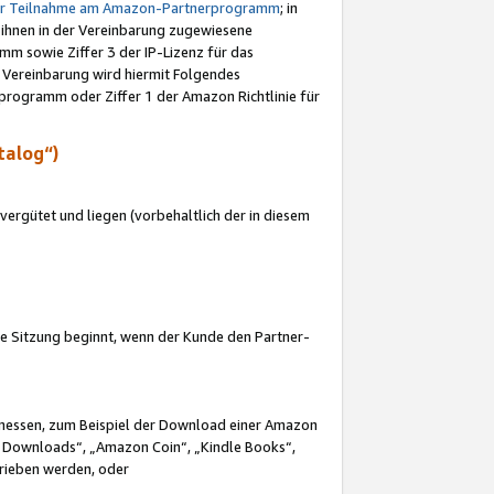
ur Teilnahme am Amazon-Partnerprogramm
; in
 ihnen in der Vereinbarung zugewiesene
m sowie Ziffer 3 der IP-Lizenz für das
 Vereinbarung wird hiermit Folgendes
programm oder Ziffer 1 der Amazon Richtlinie für
talog“)
ergütet und liegen (vorbehaltlich der in diesem
i die Sitzung beginnt, wenn der Kunde den Partner-
Ermessen, zum Beispiel der Download einer Amazon
 Downloads“, „Amazon Coin“, „Kindle Books“,
trieben werden, oder