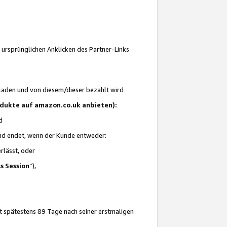
 ursprünglichen Anklicken des Partner-Links
laden und von diesem/dieser bezahlt wird
rodukte auf amazon.co.uk anbieten):
d
 und endet, wenn der Kunde entweder:
erlässt, oder
ls Session
“),
t spätestens 89 Tage nach seiner erstmaligen