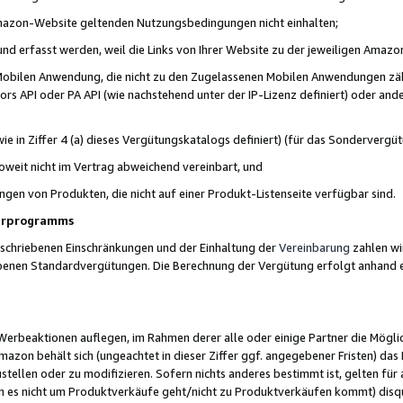
 Amazon-Website geltenden Nutzungsbedingungen nicht einhalten;
t und erfasst werden, weil die Links von Ihrer Website zu der jeweiligen Am
 Mobilen Anwendung, die nicht zu den Zugelassenen Mobilen Anwendungen zählt
s API oder PA API (wie nachstehend unter der IP-Lizenz definiert) oder ander
ie in Ziffer 4 (a) dieses Vergütungskatalogs definiert) (für das Sonderverg
weit nicht im Vertrag abweichend vereinbart, und
ngen von Produkten, die nicht auf einer Produkt-Listenseite verfügbar sind.
nerprogramms
eschriebenen Einschränkungen und der Einhaltung der
Vereinbarung
zahlen wir
ebenen Standardvergütungen. Die Berechnung der Vergütung erfolgt anhand e
beaktionen auflegen, im Rahmen derer alle oder einige Partner die Möglichk
Amazon behält sich (ungeachtet in dieser Ziffer ggf. angegebener Fristen) d
ustellen oder zu modifizieren. Sofern nichts anderes bestimmt ist, gelten 
s nicht um Produktverkäufe geht/nicht zu Produktverkäufen kommt) disqua