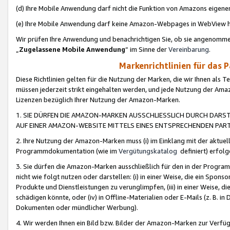
(d) Ihre Mobile Anwendung darf nicht die Funktion von Amazons eige
(e) Ihre Mobile Anwendung darf keine Amazon-Webpages in WebView 
Wir prüfen Ihre Anwendung und benachrichtigen Sie, ob sie angenomm
„
Zugelassene Mobile Anwendung
“ im Sinne der
Vereinbarung
.
Markenrichtlinien für das 
Diese Richtlinien gelten für die Nutzung der Marken, die wir Ihnen als 
müssen jederzeit strikt eingehalten werden, und jede Nutzung der Ama
Lizenzen bezüglich Ihrer Nutzung der Amazon-Marken.
1. SIE DÜRFEN DIE AMAZON-MARKEN AUSSCHLIESSLICH DURCH DARS
AUF EINER AMAZON-WEBSITE MITTELS EINES ENTSPRECHENDEN PART
2. Ihre Nutzung der Amazon-Marken muss (i) im Einklang mit der aktuells
Programmdokumentation (wie im
Vergütungskatalog
definiert) erfolg
3. Sie dürfen die Amazon-Marken ausschließlich für den in der Progr
nicht wie folgt nutzen oder darstellen: (i) in einer Weise, die ein Spo
Produkte und Dienstleistungen zu verunglimpfen, (iii) in einer Weise
schädigen könnte, oder (iv) in Offline-Materialien oder E-Mails (z. B.
Dokumenten oder mündlicher Werbung).
4. Wir werden Ihnen ein Bild bzw. Bilder der Amazon-Marken zur Verfüg