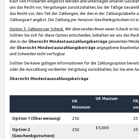
Kauf von Produkten eingelöst werden und unterliegen unseren Geschäf
uns das Recht vor, Vergütungen zurückzuhalten, bis der fällige Gesamt
das Recht vor, den Teil der Zahlungen, der den in der Zahlungstabelle 
Zahlungsart angibst. Die Zahlung per Amazon-Geschenkgutschein ist in
Option 3: Zahlung per Scheck.
Wir übersenden Ihnen einen Scheck in Höh
Sollten Sie sich für diese Option entscheiden, behalten wir uns das Rec
den in der
Übersicht Mindestauszahlungsbeträge
genannten Mindest
der
Übersicht Mindestauszahlungsbeträge
angegebene Bearbeitung
und Schweden nicht verfügbar.
Sollten Sie keine gültigen Informationen für die Zahlungsoption bereit
oder die Auszahlung verdienter Vergütung zurückhalten, bis Sie eine A
Übersicht Mindestauszahlungsbeträge
UK Maxium
UK
FR,
Minimum
un
Option 1 (Überweisung)
25£
25
£5,000
Option 2
25£
25
(Geschenkgutschein)