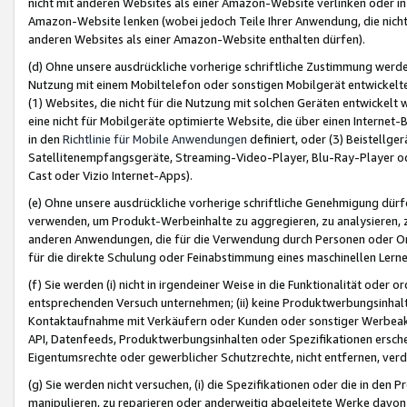
nicht mit anderen Websites als einer Amazon-Website verlinken oder i
Amazon-Website lenken (wobei jedoch Teile Ihrer Anwendung, die nich
anderen Websites als einer Amazon-Website enthalten dürfen).
(d) Ohne unsere ausdrückliche vorherige schriftliche Zustimmung werd
Nutzung mit einem Mobiltelefon oder sonstigen Mobilgerät entwickelt
(1) Websites, die nicht für die Nutzung mit solchen Geräten entwickelt
eine nicht für Mobilgeräte optimierte Website, die über einen Interne
in den
Richtlinie für Mobile Anwendungen
definiert, oder (3) Beistellge
Satellitenempfangsgeräte, Streaming-Video-Player, Blu-Ray-Player ode
Cast oder Vizio Internet-Apps).
(e) Ohne unsere ausdrückliche vorherige schriftliche Genehmigung dürfe
verwenden, um Produkt-Werbeinhalte zu aggregieren, zu analysieren, 
anderen Anwendungen, die für die Verwendung durch Personen oder Or
für die direkte Schulung oder Feinabstimmung eines maschinellen Lern
(f) Sie werden (i) nicht in irgendeiner Weise in die Funktionalität ode
entsprechenden Versuch unternehmen; (ii) keine Produktwerbungsinha
Kontaktaufnahme mit Verkäufern oder Kunden oder sonstiger Werbeaktiv
API, Datenfeeds, Produktwerbungsinhalten oder Spezifikationen erschei
Eigentumsrechte oder gewerblicher Schutzrechte, nicht entfernen, verd
(g) Sie werden nicht versuchen, (i) die Spezifikationen oder die in de
manipulieren, zu reparieren oder anderweitig abgeleitete Werke davon z