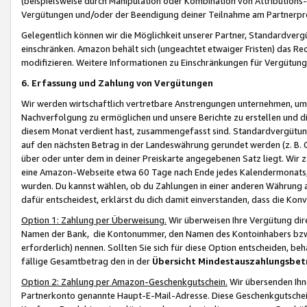
(beispielsweise durch Manipulation oder Kombination von Attributions-
Vergütungen und/oder der Beendigung deiner Teilnahme am Partnerp
Gelegentlich können wir die Möglichkeit unserer Partner, Standardv
einschränken. Amazon behält sich (ungeachtet etwaiger Fristen) das Re
modifizieren. Weitere Informationen zu Einschränkungen für Vergütung
6. Erfassung und Zahlung von Vergütungen
Wir werden wirtschaftlich vertretbare Anstrengungen unternehmen, um 
Nachverfolgung zu ermöglichen und unsere Berichte zu erstellen und di
diesem Monat verdient hast, zusammengefasst sind. Standardvergütung
auf den nächsten Betrag in der Landeswährung gerundet werden (z. B. C
über oder unter dem in deiner Preiskarte angegebenen Satz liegt. Wir
eine Amazon-Webseite etwa 60 Tage nach Ende jedes Kalendermonats, i
wurden. Du kannst wählen, ob du Zahlungen in einer anderen Währung
dafür entscheidest, erklärst du dich damit einverstanden, dass die K
Option 1: Zahlung per Überweisung.
Wir überweisen Ihre Vergütung dir
Namen der Bank, die Kontonummer, den Namen des Kontoinhabers bzw. a
erforderlich) nennen. Sollten Sie sich für diese Option entscheiden, be
fällige Gesamtbetrag den in der
Übersicht Mindestauszahlungsbet
Option 2: Zahlung per Amazon-Geschenkgutschein.
Wir übersenden Ihne
Partnerkonto genannte Haupt-E-Mail-Adresse. Diese Geschenkgutschei