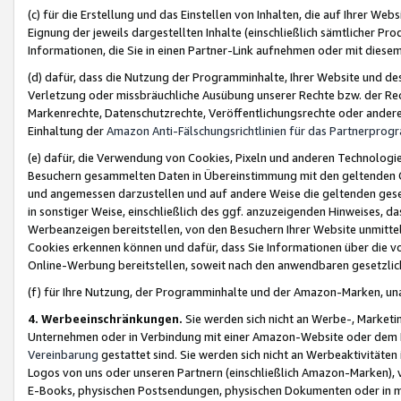
(c) für die Erstellung und das Einstellen von Inhalten, die auf Ihrer We
Eignung der jeweils dargestellten Inhalte (einschließlich sämtlicher 
Informationen, die Sie in einen Partner-Link aufnehmen oder mit diese
(d) dafür, dass die Nutzung der Programminhalte, Ihrer Website und des 
Verletzung oder missbräuchliche Ausübung unserer Rechte bzw. der Recht
Markenrechte, Datenschutzrechte, Veröffentlichungsrechte oder anderer
Einhaltung der
Amazon Anti-Fälschungsrichtlinien für das Partnerpro
(e) dafür, die Verwendung von Cookies, Pixeln und anderen Technologien
Besuchern gesammelten Daten in Übereinstimmung mit den geltenden Ge
und angemessen darzustellen und auf andere Weise die geltenden geset
in sonstiger Weise, einschließlich des ggf. anzuzeigenden Hinweises, d
Werbeanzeigen bereitstellen, von den Besuchern Ihrer Website unmitte
Cookies erkennen können und dafür, dass Sie Informationen über die v
Online-Werbung bereitstellen, soweit nach den anwendbaren gesetzlic
(f) für Ihre Nutzung, der Programminhalte und der Amazon-Marken, u
4. Werbeeinschränkungen.
Sie werden sich nicht an Werbe-, Market
Unternehmen oder in Verbindung mit einer Amazon-Website oder dem Pa
Vereinbarung
gestattet sind. Sie werden sich nicht an Werbeaktivitäten
Logos von uns oder unseren Partnern (einschließlich Amazon-Marken), 
E-Books, physischen Postsendungen, physischen Dokumenten oder in 