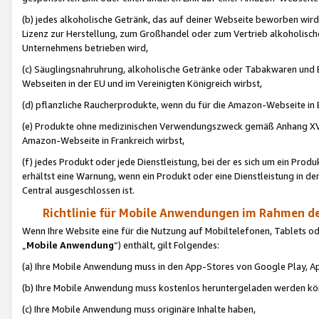
(b) jedes alkoholische Getränk, das auf deiner Webseite beworben wird
Lizenz zur Herstellung, zum Großhandel oder zum Vertrieb alkoholisch
Unternehmens betrieben wird,
(c) Säuglingsnahruhrung, alkoholische Getränke oder Tabakwaren und E
Webseiten in der EU und im Vereinigten Königreich wirbst,
(d) pflanzliche Raucherprodukte, wenn du für die Amazon-Webseite in B
(e) Produkte ohne medizinischen Verwendungszweck gemäß Anhang XVI 
Amazon-Webseite in Frankreich wirbst,
(f) jedes Produkt oder jede Dienstleistung, bei der es sich um ein Prod
erhältst eine Warnung, wenn ein Produkt oder eine Dienstleistung in de
Central ausgeschlossen ist.
Richtlinie für Mobile Anwendungen im Rahmen de
Wenn Ihre Website eine für die Nutzung auf Mobiltelefonen, Tablets 
„
Mobile Anwendung
“) enthält, gilt Folgendes:
(a) Ihre Mobile Anwendung muss in den App-Stores von Google Play, A
(b) Ihre Mobile Anwendung muss kostenlos heruntergeladen werden könn
(c) Ihre Mobile Anwendung muss originäre Inhalte haben,