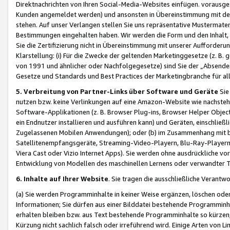
Direktnachrichten von Ihren Social-Media-Websites einfügen. vorausg
Kunden angemeldet werden) und ansonsten in Übereinstimmung mit der
stehen. Auf unser Verlangen stellen Sie uns repräsentative Mustermater
Bestimmungen eingehalten haben. Wir werden die Form und den Inhalt, di
Sie die Zertifizierung nicht in Übereinstimmung mit unserer Aufforderu
Klarstellung: (i) Für die Zwecke der geltenden Marketinggesetze (z. 
von 1991 und ähnlicher oder Nachfolgegesetze) sind Sie der „Absender“ j
Gesetze und Standards und Best Practices der Marketingbranche für 
5. Verbreitung von Partner-Links über Software und Geräte
Sie
nutzen bzw. keine Verlinkungen auf eine Amazon-Website wie nachsteh
Software-Applikationen (z. B. Browser Plug-ins, Browser Helper Objec
ein Endnutzer installieren und ausführen kann) und Geräten, einschlie
Zugelassenen Mobilen Anwendungen); oder (b) im Zusammenhang mit bzw.
Satellitenempfangsgeräte, Streaming-Video-Playern, Blu-Ray-Playern 
Viera Cast oder Vizio Internet Apps). Sie werden ohne ausdrückliche v
Entwicklung von Modellen des maschinellen Lernens oder verwandter 
6. Inhalte auf Ihrer Website
. Sie tragen die ausschließliche Verantwo
(a) Sie werden Programminhalte in keiner Weise ergänzen, löschen oder
Informationen; Sie dürfen aus einer Bilddatei bestehende Programminhal
erhalten bleiben bzw. aus Text bestehende Programminhalte so kürzen, 
Kürzung nicht sachlich falsch oder irreführend wird. Einige Arten von L