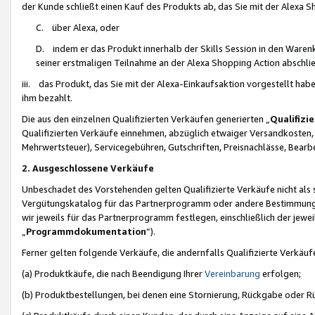
der Kunde schließt einen Kauf des Produkts ab, das Sie mit der Alexa 
C. über Alexa, oder
D. indem er das Produkt innerhalb der Skills Session in den Waren
seiner erstmaligen Teilnahme an der Alexa Shopping Action abschlie
iii. das Produkt, das Sie mit der Alexa-Einkaufsaktion vorgestellt ha
ihm bezahlt.
Die aus den einzelnen Qualifizierten Verkäufen generierten „
Qualifizi
Qualifizierten Verkäufe einnehmen, abzüglich etwaiger Versandkosten
Mehrwertsteuer), Servicegebühren, Gutschriften, Preisnachlässe, Bear
2. Ausgeschlossene Verkäufe
Unbeschadet des Vorstehenden gelten Qualifizierte Verkäufe nicht als
Vergütungskatalog für das Partnerprogramm oder andere Bestimmungen,
wir jeweils für das Partnerprogramm festlegen, einschließlich der jewe
„
Programmdokumentation
“).
Ferner gelten folgende Verkäufe, die andernfalls Qualifizierte Verkä
(a) Produktkäufe, die nach Beendigung Ihrer
Vereinbarung
erfolgen;
(b) Produktbestellungen, bei denen eine Stornierung, Rückgabe oder R