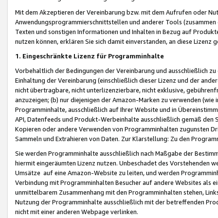
Mit dem Akzeptieren der Vereinbarung bzw. mit dem Aufrufen oder Nutz
Anwendungsprogrammierschnittstellen und anderer Tools (zusammen die
Texten und sonstigen Informationen und Inhalten in Bezug auf Produkte
nutzen können, erklären Sie sich damit einverstanden, an diese Lizenz 
1. Eingeschränkte Lizenz für Programminhalte
Vorbehaltlich der Bedingungen der Vereinbarung und ausschließlich z
Einhaltung der Vereinbarung (einschließlich dieser Lizenz und der ande
nicht übertragbare, nicht unterlizenzierbare, nicht exklusive, gebühren
anzuzeigen; (b) nur diejenigen der Amazon-Marken zu verwenden (wie in 
Programminhalte, ausschließlich auf Ihrer Website und in Übereinstimmu
API, Datenfeeds und Produkt-Werbeinhalte ausschließlich gemäß den Spe
Kopieren oder andere Verwenden von Programminhalten zugunsten Dri
Sammeln und Extrahieren von Daten. Zur Klarstellung: Zu den Program
Sie werden Programminhalte ausschließlich nach Maßgabe der Besti
hiermit eingeräumten Lizenz nutzen. Unbeschadet des Vorstehenden we
Umsätze auf eine Amazon-Website zu leiten, und werden Programminhal
Verbindung mit Programminhalten Besucher auf andere Websites als ein
unmittelbarem Zusammenhang mit den Programminhalten stehen, Links z
Nutzung der Programminhalte ausschließlich mit der betreffenden Pr
nicht mit einer anderen Webpage verlinken.