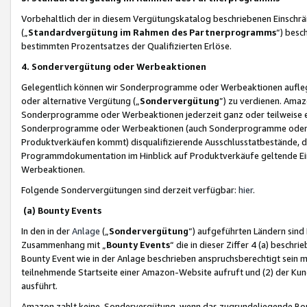
Vorbehaltlich der in diesem Vergütungskatalog beschriebenen Einschr
(„
Standardvergütung im Rahmen des Partnerprogramms
“) besc
bestimmten Prozentsatzes der Qualifizierten Erlöse.
4. Sondervergütung oder Werbeaktionen
Gelegentlich können wir Sonderprogramme oder Werbeaktionen auflegen,
oder alternative Vergütung („
Sondervergütung
”) zu verdienen. Amazo
Sonderprogramme oder Werbeaktionen jederzeit ganz oder teilweise einz
Sonderprogramme oder Werbeaktionen (auch Sonderprogramme oder We
Produktverkäufen kommt) disqualifizierende Ausschlusstatbestände, di
Programmdokumentation im Hinblick auf Produktverkäufe geltende E
Werbeaktionen.
Folgende Sondervergütungen sind derzeit verfügbar:
hier
.
(a) Bounty Events
In den in der
Anlage
(„
Sondervergütung
“) aufgeführten Ländern sind
Zusammenhang mit „
Bounty Events
“ die in dieser Ziffer 4 (a) besch
Bounty Event wie in der Anlage beschrieben anspruchsberechtigt sein mu
teilnehmende Startseite einer Amazon-Website aufruft und (2) der Kun
ausführt.
Amazon zahlt keine Sondervergütung, wenn das zugrundeliegende Boun