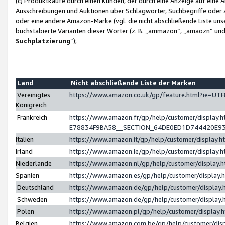
(c) Produktkäufe durch einen Kunden, der durch eine Anzeige auf eine 
Ausschreibungen und Auktionen über Schlagwörter, Suchbegriffe oder 
oder eine andere Amazon-Marke (vgl. die nicht abschließende Liste un
buchstabierte Varianten dieser Wörter (z. B. „ammazon“, „amaozn“ und „
Suchplatzierung
”);
Land
Nicht abschließende Liste der Marken
Vereinigtes
https://www.amazon.co.uk/gp/feature.html?ie=U
Königreich
Frankreich
https://www.amazon.fr/gp/help/customer/displa
E78834F9BA58__SECTION_64DE0ED1D744420E9
Italien
https://www.amazon.it/gp/help/customer/display
Irland
https://www.amazon.ie/gp/help/customer/displa
Niederlande
https://www.amazon.nl/gp/help/customer/display
Spanien
https://www.amazon.es/gp/help/customer/display
Deutschland
https://www.amazon.de/gp/help/customer/displa
Schweden
https://www.amazon.de/gp/help/customer/displa
Polen
https://www.amazon.pl/gp/help/customer/display
Belgien
https://www.amazon.com.be/gp/help/customer/d