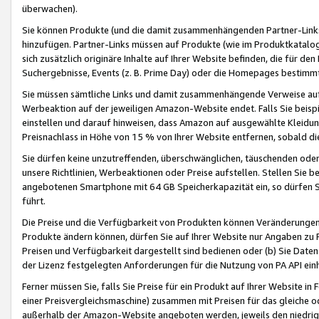
überwachen).
Sie können Produkte (und die damit zusammenhängenden Partner-Links)
hinzufügen. Partner-Links müssen auf Produkte (wie im Produktkatalog de
sich zusätzlich originäre Inhalte auf Ihrer Website befinden, die für 
Suchergebnisse, Events (z. B. Prime Day) oder die Homepages bestimmte
Sie müssen sämtliche Links und damit zusammenhängende Verweise auf z
Werbeaktion auf der jeweiligen Amazon-Website endet. Falls Sie beisp
einstellen und darauf hinweisen, dass Amazon auf ausgewählte Kleidun
Preisnachlass in Höhe von 15 % von Ihrer Website entfernen, sobald di
Sie dürfen keine unzutreffenden, überschwänglichen, täuschenden od
unsere Richtlinien, Werbeaktionen oder Preise aufstellen. Stellen Sie 
angebotenen Smartphone mit 64 GB Speicherkapazität ein, so dürfen S
führt.
Die Preise und die Verfügbarkeit von Produkten können Veränderungen 
Produkte ändern können, dürfen Sie auf Ihrer Website nur Angaben zu P
Preisen und Verfügbarkeit dargestellt sind bedienen oder (b) Sie Daten
der Lizenz festgelegten Anforderungen für die Nutzung von PA API einh
Ferner müssen Sie, falls Sie Preise für ein Produkt auf Ihrer Website in 
einer Preisvergleichsmaschine) zusammen mit Preisen für das gleiche o
außerhalb der Amazon-Website angeboten werden, jeweils den niedrigst