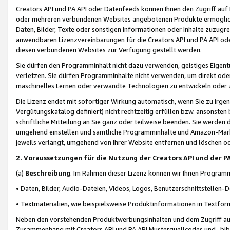
Creators API und PA API oder Datenfeeds können Ihnen den Zugriff auf D
oder mehreren verbundenen Websites angebotenen Produkte ermögliche
Daten, Bilder, Texte oder sonstigen Informationen oder Inhalte zuzugre
anwendbaren Lizenzvereinbarungen für die Creators API und PA API od
diesen verbundenen Websites zur Verfügung gestellt werden.
Sie dürfen den Programminhalt nicht dazu verwenden, geistiges Eigent
verletzen. Sie dürfen Programminhalte nicht verwenden, um direkt ode
maschinelles Lernen oder verwandte Technologien zu entwickeln oder zu
Die Lizenz endet mit sofortiger Wirkung automatisch, wenn Sie zu irg
Vergütungskatalog definiert) nicht rechtzeitig erfüllen bzw. ansonsten
schriftliche Mitteilung an Sie ganz oder teilweise beenden. Sie werden
umgehend einstellen und sämtliche Programminhalte und Amazon-Marke
jeweils verlangt, umgehend von Ihrer Website entfernen und löschen od
2. Voraussetzungen für die Nutzung der Creators API und der P
(a)
Beschreibung
. Im Rahmen dieser Lizenz können wir Ihnen Programmi
• Daten, Bilder, Audio-Dateien, Videos, Logos, Benutzerschnittstellen-
• Textmaterialien, wie beispielsweise Produktinformationen in Textfor
Neben den vorstehenden Produktwerbungsinhalten und dem Zugriff auf 
Zusammenhang mit Creators API und PA API Musterquellcodes und -bibli