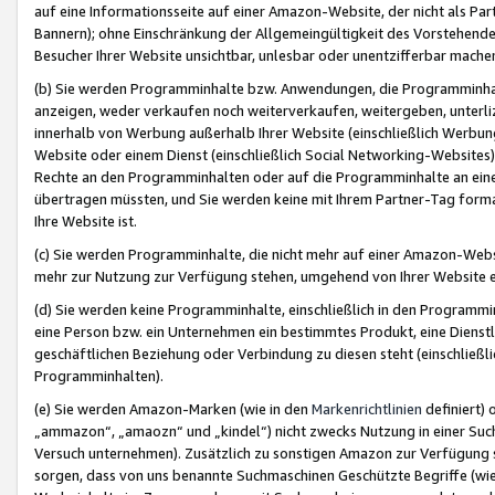
auf eine Informationsseite auf einer Amazon-Website, der nicht als Part
Bannern); ohne Einschränkung der Allgemeingültigkeit des Vorstehende
Besucher Ihrer Website unsichtbar, unlesbar oder unentzifferbar mache
(b) Sie werden Programminhalte bzw. Anwendungen, die Programminhalt
anzeigen, weder verkaufen noch weiterverkaufen, weitergeben, unterli
innerhalb von Werbung außerhalb Ihrer Website (einschließlich Werbun
Website oder einem Dienst (einschließlich Social Networking-Website
Rechte an den Programminhalten oder auf die Programminhalte an eine a
übertragen müssten, und Sie werden keine mit Ihrem Partner-Tag formati
Ihre Website ist.
(c) Sie werden Programminhalte, die nicht mehr auf einer Amazon-Websit
mehr zur Nutzung zur Verfügung stehen, umgehend von Ihrer Website e
(d) Sie werden keine Programminhalte, einschließlich in den Programmin
eine Person bzw. ein Unternehmen ein bestimmtes Produkt, eine Dienstle
geschäftlichen Beziehung oder Verbindung zu diesen steht (einschließli
Programminhalten).
(e) Sie werden Amazon-Marken (wie in den
Markenrichtlinien
definiert) 
„ammazon“, „amaozn“ und „kindel“) nicht zwecks Nutzung in einer Suc
Versuch unternehmen). Zusätzlich zu sonstigen Amazon zur Verfügung 
sorgen, dass von uns benannte Suchmaschinen Geschützte Begriffe (wie 