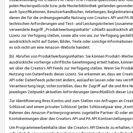
jeden Musterquellcode bzw. jede Musterbibliothek geltenden gesonder
auch Spezifikationen, Benutzerhandbücher, Anleitungen, Begleitmaterial
denen die für die ordnungsgemäße Nutzung von Creators API und PA A
technischen Anforderungen und Test- und Leistungskriterien (zusammen
verwendete Begriff „Produktwerbungsinhalte“ schließt ausdrücklich al
Lizenz zur Verfügung stellen, sowie alle von uns zur Verfügung gestel
ausdrücklich nicht auf Daten, Bilder, Texte oder sonstige Informatione
es sich nicht um eine Amazon-Website handelt.
(b) Abrufen von Produktwerbungsinhalten. Sie können Produkt-Werbein
ausdrückliche vorherige schriftliche Genehmigung erteilt haben, könn
wir über die Creators API Feeds zur Verfügung stellen. Wenn Sie Produk
Nutzung von Datenfeeds dieser Lizenz. Sie erkennen an, dass wir Creat
API oder Datenfeeds jederzeit ändern, auslaufen lassen oder neu veröffe
Verantwortung liegt, sicherzustellen, dass Ihr Zugriff auf die und Ihr
jeweiligen Zeitpunkt aktuellen Anforderungen (einschließlich dieser Liz
Zur Identifizierung Ihres Kontos und zum Stellen von Anfragen an Crea
Schlüssel und einem privaten Schlüssel (jedes Schlüsselpaar eine „Kon
Rahmen des Amazon-Partnerprogramms zugeteilte Partner-ID oder ein
Kontokennungen über den Creators API und PA API Kontoerstellungspro
Um Programmwerbeinhalte über die Creators API Dienste zu erhalten, m