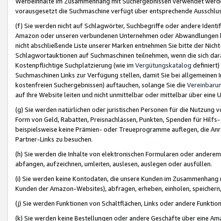
Werbeinhalte im Zusammenhang mit Suchergebnissen verwendet werden,
vorausgesetzt die Suchmaschine verfügt über entsprechende Ausschlu
(f) Sie werden nicht auf Schlagwörter, Suchbegriffe oder andere Ident
Amazon oder unseren verbundenen Unternehmen oder Abwandlungen bzw
nicht abschließende Liste unserer Marken entnehmen Sie bitte der Nich
Schlagwortauktionen auf Suchmaschinen teilnehmen, wenn die sich da
Kostenpflichtige Suchplatzierung (wie im
Vergütungskatalog
definiert
Suchmaschinen Links zur Verfügung stellen, damit Sie bei allgemeinen I
kostenfreien Suchergebnissen) auftauchen, solange Sie die
Vereinbaru
auf Ihre Website leiten und nicht unmittelbar oder mittelbar über eine
(g) Sie werden natürlichen oder juristischen Personen für die Nutzung 
Form von Geld, Rabatten, Preisnachlässen, Punkten, Spenden für Hilfs
beispielsweise keine Prämien- oder Treueprogramme auflegen, die Anrei
Partner-Links zu besuchen.
(h) Sie werden die Inhalte von elektronischen Formularen oder anderem M
abfangen, aufzeichnen, umleiten, auslesen, auslegen oder ausfüllen.
(i) Sie werden keine Kontodaten, die unsere Kunden im Zusammenhang 
Kunden der Amazon-Websites), abfragen, erheben, einholen, speichern,
(j) Sie werden Funktionen von Schaltflächen, Links oder andere Funkti
(k) Sie werden keine Bestellungen oder andere Geschäfte über eine Ama