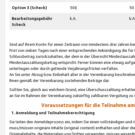
Option 3 (Scheck)
50£
50
Bearbeitungsgebühr
k.A.
k.A
Scheck
Sind auf Ihrem Konto für einen Zeitraum von mindestens drei Jahren kein
Frist von sieben Tagen nach einer entsprechenden Ankündigung die für
Schlussbetrag zurückzuhalten, der dem in der Übersicht Mindestausz
Mindestauszahlungsbetrag entspricht. Ferner können eine etwaig aufg
unterliegen oder durch geltende Verjährungsfristen verfallen.
An Sie unter Abzug bzw. Einbehalt aller in der Vereinbarung beschrieb
Ihnen gemäß der Vereinbarung zustehenden Beträge dar.
Sollten Sie, gleich aus welchem Grund, eine Überschusszahlung erhalte
an Sie im Rahmen der Vereinbarung zukünftig zahlbaren Vergütung zu 
Voraussetzungen für die Teilnahme a
1. Anmeldung und Teilnahmeberechtigung
Sie leiten den Anmeldeprozess ein, indem Sie einen vollständigen und 
muss/müssen originäre Inhalte (original content) enthalten und über d
Originalinhalte, die Materialien von Dritten verwenden, müssen wese