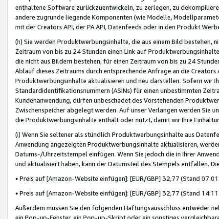
enthaltene Software zurückzuentwickeln, zu zerlegen, zu dekompilier
andere zugrunde liegende Komponenten (wie Modelle, Modellparameter
mit der Creators API, der PA API, Datenfeeds oder in den Produkt Werb
(h) Sie werden Produktwerbungsinhalte, die aus einem Bild bestehen, ni
Zeitraum von bis zu 24 Stunden einen Link auf Produktwerbungsinhalte
die nicht aus Bildern bestehen, für einen Zeitraum von bis zu 24 Stund
Ablauf dieses Zeitraums durch entsprechende Anfrage an die Creators 
Produktwerbungsinhalte aktualisieren und neu darstellen. Sofern wir Ih
Standardidentifikationsnummern (ASINs) für einen unbestimmten Zeitra
Kundenanwendung, dürfen unbeschadet des Vorstehenden Produktwerbu
Zwischenspeicher abgelegt werden. Auf unser Verlangen werden Sie un
die Produktwerbungsinhalte enthält oder nutzt, damit wir Ihre Einhalt
(i) Wenn Sie seltener als stündlich Produktwerbungsinhalte aus Datenfe
Anwendung angezeigten Produktwerbungsinhalte aktualisieren, werden 
Datums-/Uhrzeitstempel einfügen. Wenn Sie jedoch die in Ihrer Anwe
und aktualisiert haben, kann der Datumsteil des Stempels entfallen. Dies
• Preis auf [Amazon-Website einfügen]: [EUR/GBP] 32,77 (Stand 07.01.
• Preis auf [Amazon-Website einfügen]: [EUR/GBP] 32,77 (Stand 14:11 
Außerdem müssen Sie den folgenden Haftungsausschluss entweder neb
ein Pop-up-Fenster, ein Pop-up-Skript oder ein sonstiges vergleichba