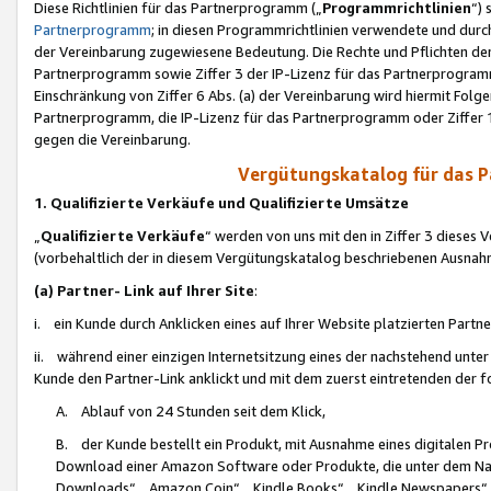
Diese Richtlinien für das Partnerprogramm („
Programmrichtlinien
“)
Partnerprogramm
; in diesen Programmrichtlinien verwendete und durch
der Vereinbarung zugewiesene Bedeutung. Die Rechte und Pflichten de
Partnerprogramm sowie Ziffer 3 der IP-Lizenz für das Partnerprogram
Einschränkung von Ziffer 6 Abs. (a) der Vereinbarung wird hiermit Fol
Partnerprogramm, die IP-Lizenz für das Partnerprogramm oder Ziffer 1
gegen die Vereinbarung.
Vergütungskatalog für das 
1. Qualifizierte Verkäufe und Qualifizierte Umsätze
„
Qualifizierte Verkäufe
“ werden von uns mit den in Ziffer 3 diese
(vorbehaltlich der in diesem Vergütungskatalog beschriebenen Ausnah
(a) Partner- Link auf Ihrer Site
:
i. ein Kunde durch Anklicken eines auf Ihrer Website platzierten Part
ii. während einer einzigen Internetsitzung eines der nachstehend unter (i)
Kunde den Partner-Link anklickt und mit dem zuerst eintretenden der f
A. Ablauf von 24 Stunden seit dem Klick,
B. der Kunde bestellt ein Produkt, mit Ausnahme eines digitalen P
Download einer Amazon Software oder Produkte, die unter dem N
Downloads“, „Amazon Coin“, „Kindle Books“, „Kindle Newspapers“, „