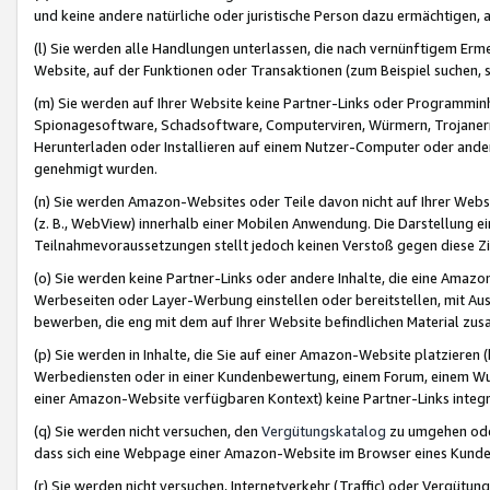
und keine andere natürliche oder juristische Person dazu ermächtigen, a
(l) Sie werden alle Handlungen unterlassen, die nach vernünftigem Erme
Website, auf der Funktionen oder Transaktionen (zum Beispiel suchen, s
(m) Sie werden auf Ihrer Website keine Partner-Links oder Programmin
Spionagesoftware, Schadsoftware, Computerviren, Würmern, Trojaner
Herunterladen oder Installieren auf einem Nutzer-Computer oder ande
genehmigt wurden.
(n) Sie werden Amazon-Websites oder Teile davon nicht auf Ihrer Websi
(z. B., WebView) innerhalb einer Mobilen Anwendung. Die Darstellung ein
Teilnahmevoraussetzungen stellt jedoch keinen Verstoß gegen diese Zif
(o) Sie werden keine Partner-Links oder andere Inhalte, die eine Am
Werbeseiten oder Layer-Werbung einstellen oder bereitstellen, mit Au
bewerben, die eng mit dem auf Ihrer Website befindlichen Material z
(p) Sie werden in Inhalte, die Sie auf einer Amazon-Website platzier
Werbediensten oder in einer Kundenbewertung, einem Forum, einem Wun
einer Amazon-Website verfügbaren Kontext) keine Partner-Links integr
(q) Sie werden nicht versuchen, den
Vergütungskatalog
zu umgehen oder
dass sich eine Webpage einer Amazon-Website im Browser eines Kunden 
(r) Sie werden nicht versuchen, Internetverkehr (Traffic) oder Vergü