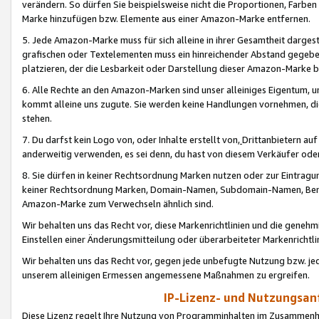
verändern. So dürfen Sie beispielsweise nicht die Proportionen, Farb
Marke hinzufügen bzw. Elemente aus einer Amazon-Marke entfernen.
5. Jede Amazon-Marke muss für sich alleine in ihrer Gesamtheit darge
grafischen oder Textelementen muss ein hinreichender Abstand gegebe
platzieren, der die Lesbarkeit oder Darstellung dieser Amazon-Marke b
6. Alle Rechte an den Amazon-Marken sind unser alleiniges Eigentum, 
kommt alleine uns zugute. Sie werden keine Handlungen vornehmen, 
stehen.
7. Du darfst kein Logo von, oder Inhalte erstellt von,
Drittanbietern au
anderweitig verwenden, es sei denn, du hast von diesem Verkäufer oder
8. Sie dürfen in keiner Rechtsordnung Marken nutzen oder zur Eintragu
keiner Rechtsordnung Marken, Domain-Namen, Subdomain-Namen, Benu
Amazon-Marke zum Verwechseln ähnlich sind.
Wir behalten uns das Recht vor, diese Markenrichtlinien und die gene
Einstellen einer Änderungsmitteilung oder überarbeiteter Markenricht
Wir behalten uns das Recht vor, gegen jede unbefugte Nutzung bzw. jede 
unserem alleinigen Ermessen angemessene Maßnahmen zu ergreifen.
IP-Lizenz- und Nutzungsan
Diese Lizenz regelt Ihre Nutzung von Programminhalten im Zusammen