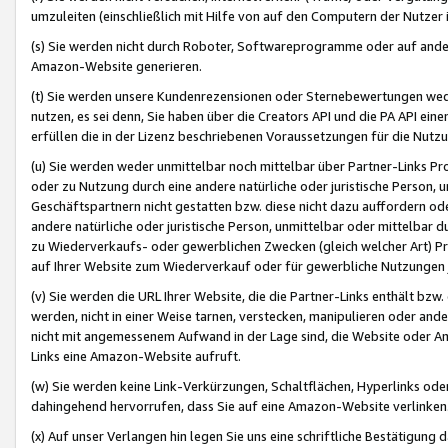
umzuleiten (einschließlich mit Hilfe von auf den Computern der Nutzer i
(s) Sie werden nicht durch Roboter, Softwareprogramme oder auf andere
Amazon-Website generieren.
(t) Sie werden unsere Kundenrezensionen oder Sternebewertungen wed
nutzen, es sei denn, Sie haben über die Creators API und die PA API e
erfüllen die in der Lizenz beschriebenen Voraussetzungen für die Nutzu
(u) Sie werden weder unmittelbar noch mittelbar über Partner-Links P
oder zu Nutzung durch eine andere natürliche oder juristische Person,
Geschäftspartnern nicht gestatten bzw. diese nicht dazu auffordern od
andere natürliche oder juristische Person, unmittelbar oder mittelbar
zu Wiederverkaufs- oder gewerblichen Zwecken (gleich welcher Art) 
auf Ihrer Website zum Wiederverkauf oder für gewerbliche Nutzungen 
(v) Sie werden die URL Ihrer Website, die die Partner-Links enthält b
werden, nicht in einer Weise tarnen, verstecken, manipulieren oder and
nicht mit angemessenem Aufwand in der Lage sind, die Website oder A
Links eine Amazon-Website aufruft.
(w) Sie werden keine Link-Verkürzungen, Schaltflächen, Hyperlinks ode
dahingehend hervorrufen, dass Sie auf eine Amazon-Website verlinken
(x) Auf unser Verlangen hin legen Sie uns eine schriftliche Bestätigung