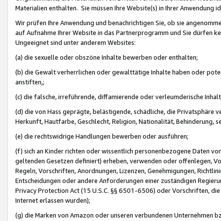
Materialien enthalten. Sie müssen Ihre Website(s) in Ihrer Anwendung ide
Wir prüfen Ihre Anwendung und benachrichtigen Sie, ob sie angenommen
auf Aufnahme Ihrer Website in das Partnerprogramm und Sie dürfen kei
Ungeeignet sind unter anderem Websites:
(a) die sexuelle oder obszöne Inhalte bewerben oder enthalten;
(b) die Gewalt verherrlichen oder gewalttätige Inhalte haben oder pot
anstiften,;
(c) die falsche, irreführende, diffamierende oder verleumderische Inha
(d) die von Hass geprägte, belästigende, schädliche, die Privatsphäre v
Herkunft, Hautfarbe, Geschlecht, Religion, Nationalität, Behinderung, 
(e) die rechtswidrige Handlungen bewerben oder ausführen;
(f) sich an Kinder richten oder wissentlich personenbezogene Daten vo
geltenden Gesetzen definiert) erheben, verwenden oder offenlegen, Vo
Regeln, Vorschriften, Anordnungen, Lizenzen, Genehmigungen, Richtlini
Entscheidungen oder andere Anforderungen einer zuständigen Regierung
Privacy Protection Act (15 U.S.C. §§ 6501-6506) oder Vorschriften, di
Internet erlassen wurden);
(g) die Marken von Amazon oder unseren verbundenen Unternehmen b