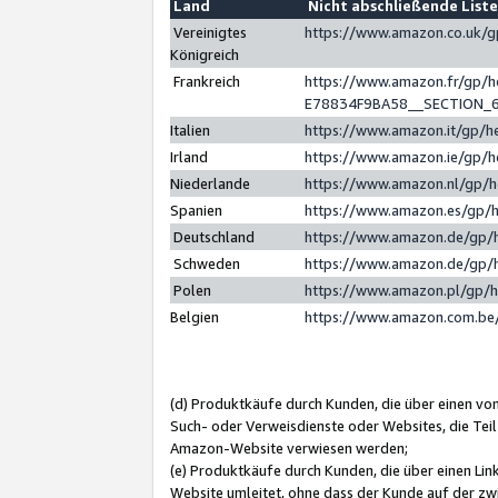
Land
Nicht abschließende List
Vereinigtes
https://www.amazon.co.uk/
Königreich
Frankreich
https://www.amazon.fr/gp/
E78834F9BA58__SECTION_
Italien
https://www.amazon.it/gp/h
Irland
https://www.amazon.ie/gp/
Niederlande
https://www.amazon.nl/gp/
Spanien
https://www.amazon.es/gp/
Deutschland
https://www.amazon.de/gp/
Schweden
https://www.amazon.de/gp/
Polen
https://www.amazon.pl/gp/
Belgien
https://www.amazon.com.be
(d) Produktkäufe durch Kunden, die über einen vo
Such- oder Verweisdienste oder Websites, die Teil
Amazon-Website verwiesen werden;
(e) Produktkäufe durch Kunden, die über einen Li
Website umleitet, ohne dass der Kunde auf der zw