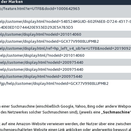
e der Marken
gp/feature.html?ie=UTF8&docId=1000642963
help/customer/display.html?nodeId=548524#GUID-602FA6E8-D724-4317-
64DE0ED1D744420E933ED292E5A7B3D3
elp/customer/display.html?nodeId=201014060
help/customer/display.html?nodeId=GCX77V9988LUPMB2
help/customer/display.html/ref=hp_left_v4_sib?ie=UTF8&nodeId=201909
help/customer/display.html/?nodeId=201014060
help/customer/display.html?nodeId=200975440
help/customer/display.html?nodeId=200975440
help/customer/display.html?nodeId=200975440
/gp/help/customer/display.html?nodeId=GCX77V9988LUPMB2
n einer Suchmaschine (einschließlich Google, Yahoo, Bing oder andere Webp
 des Netzwerkes solcher Suchmaschinen sind), (jeweils eine „
Suchmaschine
nk auf eine Amazon-Website verwiesen werden, der Nutzer über eine zwische
ischengeschalteten Website einen Link anklicken oder anderweitig bewusst a