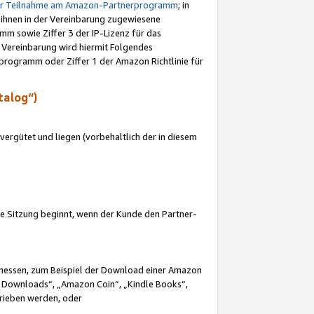
ur Teilnahme am Amazon-Partnerprogramm
; in
 ihnen in der Vereinbarung zugewiesene
m sowie Ziffer 3 der IP-Lizenz für das
 Vereinbarung wird hiermit Folgendes
programm oder Ziffer 1 der Amazon Richtlinie für
talog“)
ergütet und liegen (vorbehaltlich der in diesem
i die Sitzung beginnt, wenn der Kunde den Partner-
Ermessen, zum Beispiel der Download einer Amazon
 Downloads“, „Amazon Coin“, „Kindle Books“,
trieben werden, oder