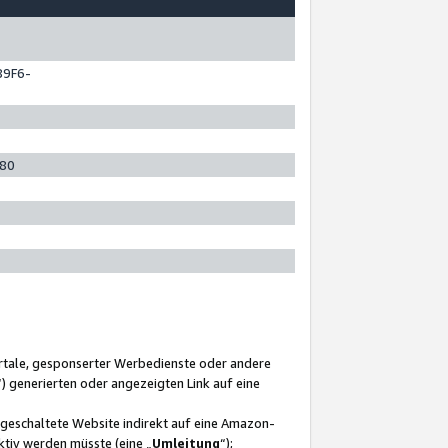
89F6-
280
ortale, gesponserter Werbedienste oder andere
“) generierten oder angezeigten Link auf eine
ngeschaltete Website indirekt auf eine Amazon-
ktiv werden müsste (eine „
Umleitung
“);