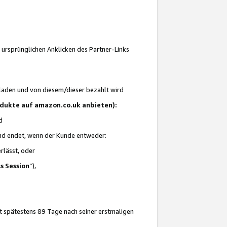
 ursprünglichen Anklicken des Partner-Links
laden und von diesem/dieser bezahlt wird
rodukte auf amazon.co.uk anbieten):
d
 und endet, wenn der Kunde entweder:
erlässt, oder
ls Session
“),
t spätestens 89 Tage nach seiner erstmaligen