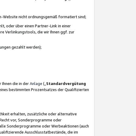
azon-Website nicht ordnungsgemäß formatiert sind;
, oder über einen Partner-Link in einer
e Verlinkungstools, die wir Ihnen ggf. zur
ütungen gezahlt werden);
 Ihnen die in der
Anlage
(„
Standardvergütung
ines bestimmten Prozentsatzes der Qualifizierten
eit erhalten, zusätzliche oder alternative
as Recht vor, Sonderprogramme oder
für alle Sonderprogramme oder Werbeaktionen (auch
lifizierende Ausschlusstatbestände, die im