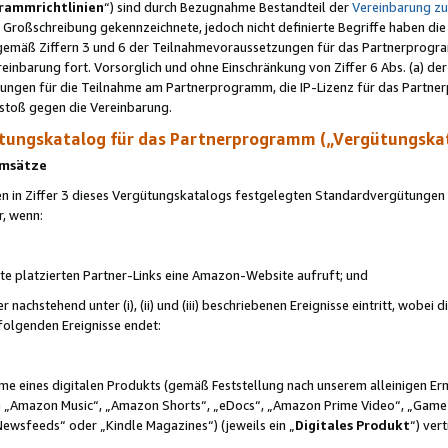
rammrichtlinien
“) sind durch Bezugnahme Bestandteil der
Vereinbarung z
Großschreibung gekennzeichnete, jedoch nicht definierte Begriffe haben die
 gemäß Ziffern 3 und 6 der Teilnahmevoraussetzungen für das Partnerprogram
nbarung fort. Vorsorglich und ohne Einschränkung von Ziffer 6 Abs. (a) der
ungen für die Teilnahme am Partnerprogramm, die IP-Lizenz für das Partner
rstoß gegen die Vereinbarung.
ungskatalog für das Partnerprogramm („Vergütungska
 Umsätze
n in Ziffer 3 dieses Vergütungskatalogs festgelegten Standardvergütungen v
r, wenn:
ite platzierten Partner-Links eine Amazon-Website aufruft; und
r nachstehend unter (i), (ii) und (iii) beschriebenen Ereignisse eintritt, wobe
 folgenden Ereignisse endet:
hme eines digitalen Produkts (gemäß Feststellung nach unserem alleinigen 
 „Amazon Music“, „Amazon Shorts“, „eDocs“, „Amazon Prime Video“, „Game
Newsfeeds“ oder „Kindle Magazines“) (jeweils ein „
Digitales Produkt
“) ver