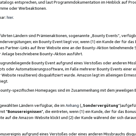
skatalogs entsprechen, und laut Programmdokumentation im Hinblick auf Pr
amme oder Werbeaktionen.
bar:
hier
.
führten Ländern sind Prämienaktionen, sogenannte „Bounty Events“, verfügb
Sondervergütungen; ein Bounty Event liegt vor, wenn (1) ein Kunde der für da
nes Partner-Links auf Ihrer Website eine an der Bounty-Aktion teilnehmende 
er Anlage beschriebene Bounty-Aktion ausführt.
ugrundeliegende Bounty Event aufgrund eines Verstoßes oder anderen Miss
ots oder Automatisierungssoftware, im Falle mehrerer Bounty Events einer e
r Website resultieren) disqualifiziert wurde. Amazon legt im alleinigen Ermess
iegt.
n Bounty-spezifischen Homepages sind im Zusammenhang mit dem jeweiligen
sgewählten Ländern verfügbar, die im
Anhang
(„
Sondervergütung
“)aufgefüh
it "
Bonusereignissen
", die eintreten, wenn (1) ein Kunde, der für das Bon
bsite auf die Amazon-Website klickt und (2) der Kunde während der sich dar
usereignis aufgrund eines Verstoßes oder eines anderen Missbrauchs disqua