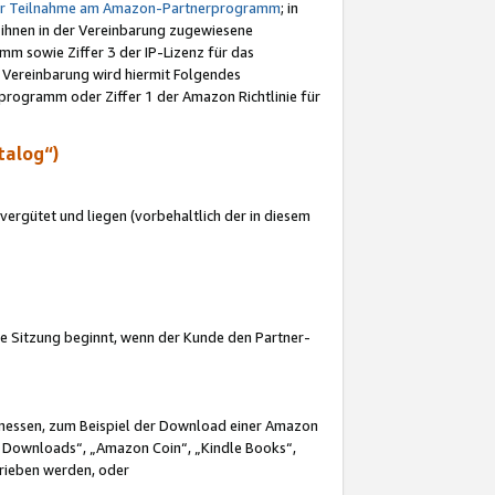
ur Teilnahme am Amazon-Partnerprogramm
; in
 ihnen in der Vereinbarung zugewiesene
m sowie Ziffer 3 der IP-Lizenz für das
 Vereinbarung wird hiermit Folgendes
programm oder Ziffer 1 der Amazon Richtlinie für
talog“)
ergütet und liegen (vorbehaltlich der in diesem
i die Sitzung beginnt, wenn der Kunde den Partner-
Ermessen, zum Beispiel der Download einer Amazon
 Downloads“, „Amazon Coin“, „Kindle Books“,
trieben werden, oder