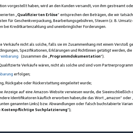
ktion vorgestellt haben, wird an den Kunden versandt, von ihm gestreamt od
erierten „
Qualifizierten Erlöse
“ entsprechen den Beträgen, die wir tatsäch
sten für Geschenkverpackung, Bearbeitungsgebühren, Steuern (z. B. Umsatz-
en bei Kreditkartenzahlung und uneinbringlicher Forderungen.
e Verkäufe nicht als solche, falls sie im Zusammenhang mit einem Verstoß 
ungen, Spezifikationen, Erklärungen und Richtlinien getätigt werden, die 
reinbarung
(zusammen die „
Programmdokumentation
“).
 Qualifizierte Verkäufe wären, nicht als solche und sind vom Partnerprogra
nbarung
erfolgen;
ung, Rückgabe oder Rückerstattung eingeleitet wurde;
ine Anzeige auf eine Amazon-Website verwiesen wurde, die Sieeinschließlich
ndere Identifikatoren käuflich erworben haben,die das Wort „amazon“ oder 
e unten genannten Links) bzw. Abwandlungen oder falsch buchstabierte Varia
e Kostenpflichtige Suchplatzierung
”);