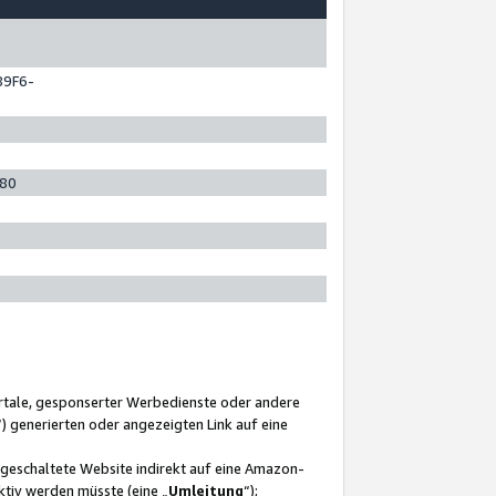
89F6-
280
ortale, gesponserter Werbedienste oder andere
“) generierten oder angezeigten Link auf eine
ngeschaltete Website indirekt auf eine Amazon-
ktiv werden müsste (eine „
Umleitung
“);