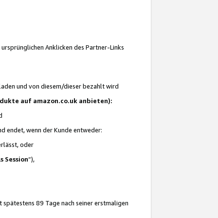
 ursprünglichen Anklicken des Partner-Links
laden und von diesem/dieser bezahlt wird
rodukte auf amazon.co.uk anbieten):
d
 und endet, wenn der Kunde entweder:
erlässt, oder
ls Session
“),
t spätestens 89 Tage nach seiner erstmaligen