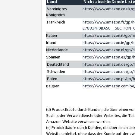
Land
Nicht abschließende List
Vereinigtes
https://www.amazon.co.uk/
Königreich
Frankreich
https://www.amazon.fr/gp/
E78834F9BA58__SECTION_
Italien
https://www.amazon.it/gp/h
Irland
https://www.amazon.ie/gp/
Niederlande
https://www.amazon.nl/gp/
Spanien
https://www.amazon.es/gp/
Deutschland
https://www.amazon.de/gp/
Schweden
https://www.amazon.de/gp/
Polen
https://www.amazon.pl/gp/
Belgien
https://www.amazon.com.be
(d) Produktkäufe durch Kunden, die über einen vo
Such- oder Verweisdienste oder Websites, die Teil
Amazon-Website verwiesen werden;
(e) Produktkäufe durch Kunden, die über einen Li
Website umleitet, ohne dass der Kunde auf der zw