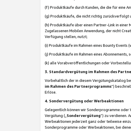
(f) Produktkäufe durch Kunden, die die für eine
(g) Produktkäufe, die nicht richtig zurückverfolg
(h) Produktkäufe über einen Partner-Link in einer
Zugelassenen Mobilen Anwendung, der nicht Creator
Verfügung stellen, nutzt;
(i) Produktkäufe im Rahmen eines Bounty Events (w
(j) Produktkäufe im Rahmen eines Abonnements, so
(k) alle Vorabveröffentlichungen oder Vorbestellu
3. Standardvergütung im Rahmen des Part
Vorbehaltlich der in diesem Vergütungskatalog b
im Rahmen des Partnerprogramms
“) beschri
Erlöse.
4. Sondervergütung oder Werbeaktionen
Gelegentlich können wir Sonderprogramme oder Wer
Vergütung („
Sondervergütung
”) zu verdienen. 
Werbeaktionen jederzeit ganz oder teilweise einz
Sonderprogramme oder Werbeaktionen, bei denen e