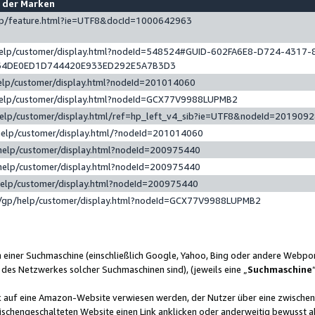
e der Marken
gp/feature.html?ie=UTF8&docId=1000642963
help/customer/display.html?nodeId=548524#GUID-602FA6E8-D724-4317-
64DE0ED1D744420E933ED292E5A7B3D3
elp/customer/display.html?nodeId=201014060
help/customer/display.html?nodeId=GCX77V9988LUPMB2
help/customer/display.html/ref=hp_left_v4_sib?ie=UTF8&nodeId=201909
help/customer/display.html/?nodeId=201014060
help/customer/display.html?nodeId=200975440
help/customer/display.html?nodeId=200975440
help/customer/display.html?nodeId=200975440
/gp/help/customer/display.html?nodeId=GCX77V9988LUPMB2
n einer Suchmaschine (einschließlich Google, Yahoo, Bing oder andere Webp
 des Netzwerkes solcher Suchmaschinen sind), (jeweils eine „
Suchmaschine
nk auf eine Amazon-Website verwiesen werden, der Nutzer über eine zwische
ischengeschalteten Website einen Link anklicken oder anderweitig bewusst a