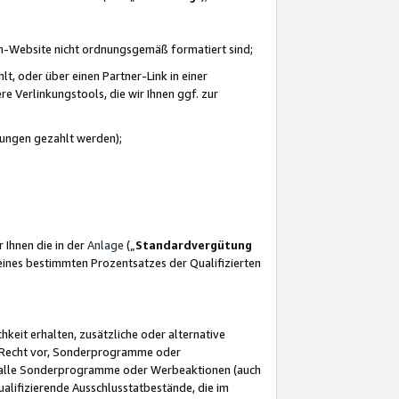
azon-Website nicht ordnungsgemäß formatiert sind;
, oder über einen Partner-Link in einer
e Verlinkungstools, die wir Ihnen ggf. zur
ütungen gezahlt werden);
 Ihnen die in der
Anlage
(„
Standardvergütung
ines bestimmten Prozentsatzes der Qualifizierten
eit erhalten, zusätzliche oder alternative
as Recht vor, Sonderprogramme oder
für alle Sonderprogramme oder Werbeaktionen (auch
lifizierende Ausschlusstatbestände, die im