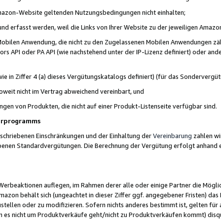
 Amazon-Website geltenden Nutzungsbedingungen nicht einhalten;
t und erfasst werden, weil die Links von Ihrer Website zu der jeweiligen Am
 Mobilen Anwendung, die nicht zu den Zugelassenen Mobilen Anwendungen zählt
s API oder PA API (wie nachstehend unter der IP-Lizenz definiert) oder ander
ie in Ziffer 4 (a) dieses Vergütungskatalogs definiert) (für das Sonderverg
weit nicht im Vertrag abweichend vereinbart, und
ngen von Produkten, die nicht auf einer Produkt-Listenseite verfügbar sind.
nerprogramms
eschriebenen Einschränkungen und der Einhaltung der
Vereinbarung
zahlen wir
ebenen Standardvergütungen. Die Berechnung der Vergütung erfolgt anhand e
beaktionen auflegen, im Rahmen derer alle oder einige Partner die Möglichk
Amazon behält sich (ungeachtet in dieser Ziffer ggf. angegebener Fristen) d
ustellen oder zu modifizieren. Sofern nichts anderes bestimmt ist, gelten 
s nicht um Produktverkäufe geht/nicht zu Produktverkäufen kommt) disqua