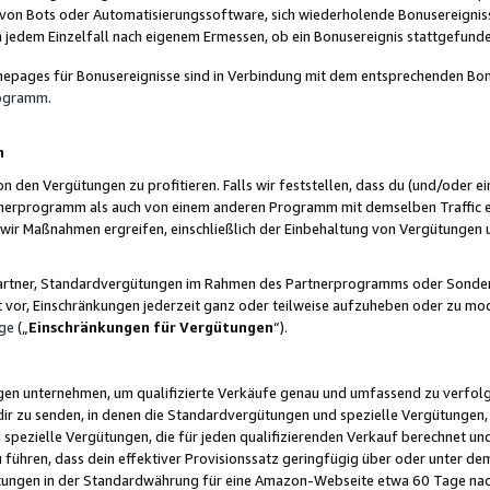
 von Bots oder Automatisierungssoftware, sich wiederholende Bonusereignisse
n jedem Einzelfall nach eigenem Ermessen, ob ein Bonusereignis stattgefund
epages für Bonusereignisse sind in Verbindung mit dem entsprechenden Bonu
rogramm
.
n
den Vergütungen zu profitieren. Falls wir feststellen, dass du (und/oder ein
erprogramm als auch von einem anderen Programm mit demselben Traffic ei
n wir Maßnahmen ergreifen, einschließlich der Einbehaltung von Vergütunge
r Partner, Standardvergütungen im Rahmen des Partnerprogramms oder Sonde
ht vor, Einschränkungen jederzeit ganz oder teilweise aufzuheben oder zu mod
ge
(„
Einschränkungen für Vergütungen
“).
ngen unternehmen, um qualifizierte Verkäufe genau und umfassend zu verfol
dir zu senden, in denen die Standardvergütungen und spezielle Vergütungen, 
pezielle Vergütungen, die für jeden qualifizierenden Verkauf berechnet un
 führen, dass dein effektiver Provisionssatz geringfügig über oder unter dem
ungen in der Standardwährung für eine Amazon-Webseite etwa 60 Tage nach