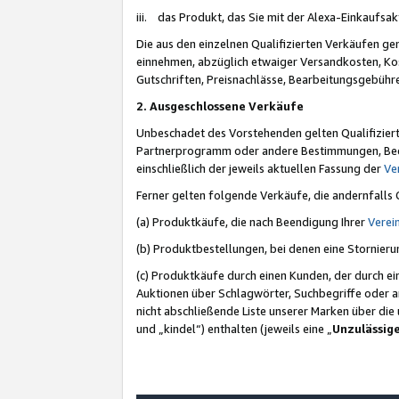
iii. das Produkt, das Sie mit der Alexa-Einkaufsa
Die aus den einzelnen Qualifizierten Verkäufen gen
einnehmen, abzüglich etwaiger Versandkosten, Ko
Gutschriften, Preisnachlässe, Bearbeitungsgebühr
2. Ausgeschlossene Verkäufe
Unbeschadet des Vorstehenden gelten Qualifiziert
Partnerprogramm oder andere Bestimmungen, Beding
einschließlich der jeweils aktuellen Fassung der
Ve
Ferner gelten folgende Verkäufe, die andernfalls
(a) Produktkäufe, die nach Beendigung Ihrer
Verei
(b) Produktbestellungen, bei denen eine Stornier
(c) Produktkäufe durch einen Kunden, der durch e
Auktionen über Schlagwörter, Suchbegriffe oder a
nicht abschließende Liste unserer Marken über di
und „kindel“) enthalten (jeweils eine „
Unzulässig