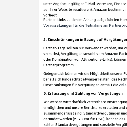
unter Angabe ungültiger E-Mail-Adressen, Einsatz
auf Ihrer Website resultieren). Amazon bestimmt i
vorliegt.
Partner-Links zu den im Anhang aufgeführten Hom
Voraussetzungen für die Teilnahme am Partnerp
5. Einschränkungen in Bezug auf Vergütunge
Partner-Tags sollten nur verwendet werden, um von 
versuchst, Vergütungen sowohl vom Amazon Partn
oder Kombination von Attributions-Links), könne
Partnerprogramm.
Gelegentlich können wir die Möglichkeit unsere
behält sich (ungeachtet etwaiger Fristen) das Rec
Einschränkungen für Vergütungen enthält die
Anla
6. Erfassung und Zahlung von Vergütungen
Wir werden wirtschaftlich vertretbare Anstrengu
ermöglichen und unsere Berichte zu erstellen und 
zusammengefasst sind. Standardvergütungen und s
gerundet werden (z. B. Cent für USD), können dazu
zahlen Standardvergütungen und spezielle Vergüt