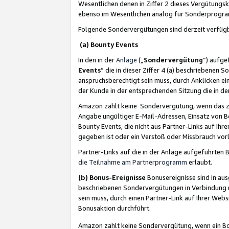
Wesentlichen denen in Ziffer 2 dieses Vergütung
ebenso im Wesentlichen analog für Sonderprogr
Folgende Sondervergütungen sind derzeit verfüg
(a) Bounty Events
In den in der
Anlage
(„
Sondervergütung
“) aufge
Events
“ die in dieser Ziffer 4 (a) beschriebenen 
anspruchsberechtigt sein muss, durch Anklicken ei
der Kunde in der entsprechenden Sitzung die in d
Amazon zahlt keine Sondervergütung, wenn das z
Angabe ungültiger E-Mail-Adressen, Einsatz von B
Bounty Events, die nicht aus Partner-Links auf Ihre
gegeben ist oder ein Verstoß oder Missbrauch vorl
Partner-Links auf die in der Anlage aufgeführte
die Teilnahme am Partnerprogramm
erlaubt.
(b) Bonus-Ereignisse
Bonusereignisse sind in au
beschriebenen Sondervergütungen in Verbindung m
sein muss, durch einen Partner-Link auf Ihrer We
Bonusaktion durchführt.
Amazon zahlt keine Sondervergütung, wenn ein Bon