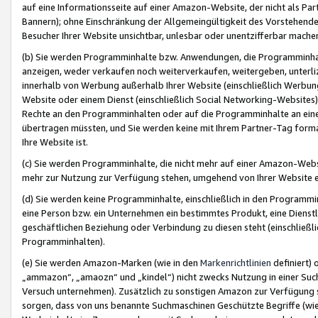
auf eine Informationsseite auf einer Amazon-Website, der nicht als Part
Bannern); ohne Einschränkung der Allgemeingültigkeit des Vorstehende
Besucher Ihrer Website unsichtbar, unlesbar oder unentzifferbar mache
(b) Sie werden Programminhalte bzw. Anwendungen, die Programminhalt
anzeigen, weder verkaufen noch weiterverkaufen, weitergeben, unterli
innerhalb von Werbung außerhalb Ihrer Website (einschließlich Werbun
Website oder einem Dienst (einschließlich Social Networking-Website
Rechte an den Programminhalten oder auf die Programminhalte an eine a
übertragen müssten, und Sie werden keine mit Ihrem Partner-Tag formati
Ihre Website ist.
(c) Sie werden Programminhalte, die nicht mehr auf einer Amazon-Websit
mehr zur Nutzung zur Verfügung stehen, umgehend von Ihrer Website e
(d) Sie werden keine Programminhalte, einschließlich in den Programmin
eine Person bzw. ein Unternehmen ein bestimmtes Produkt, eine Dienstle
geschäftlichen Beziehung oder Verbindung zu diesen steht (einschließli
Programminhalten).
(e) Sie werden Amazon-Marken (wie in den
Markenrichtlinien
definiert) 
„ammazon“, „amaozn“ und „kindel“) nicht zwecks Nutzung in einer Suc
Versuch unternehmen). Zusätzlich zu sonstigen Amazon zur Verfügung 
sorgen, dass von uns benannte Suchmaschinen Geschützte Begriffe (wie 