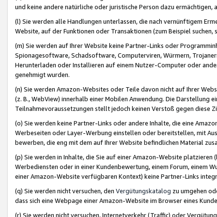
und keine andere natürliche oder juristische Person dazu ermächtigen, a
(l) Sie werden alle Handlungen unterlassen, die nach vernünftigem Erme
Website, auf der Funktionen oder Transaktionen (zum Beispiel suchen, s
(m) Sie werden auf Ihrer Website keine Partner-Links oder Programmin
Spionagesoftware, Schadsoftware, Computerviren, Würmern, Trojaner
Herunterladen oder Installieren auf einem Nutzer-Computer oder ande
genehmigt wurden.
(n) Sie werden Amazon-Websites oder Teile davon nicht auf Ihrer Websi
(z. B., WebView) innerhalb einer Mobilen Anwendung. Die Darstellung ein
Teilnahmevoraussetzungen stellt jedoch keinen Verstoß gegen diese Zif
(o) Sie werden keine Partner-Links oder andere Inhalte, die eine Am
Werbeseiten oder Layer-Werbung einstellen oder bereitstellen, mit Au
bewerben, die eng mit dem auf Ihrer Website befindlichen Material z
(p) Sie werden in Inhalte, die Sie auf einer Amazon-Website platzier
Werbediensten oder in einer Kundenbewertung, einem Forum, einem Wun
einer Amazon-Website verfügbaren Kontext) keine Partner-Links integr
(q) Sie werden nicht versuchen, den
Vergütungskatalog
zu umgehen oder
dass sich eine Webpage einer Amazon-Website im Browser eines Kunden 
(r) Sie werden nicht versuchen, Internetverkehr (Traffic) oder Vergü