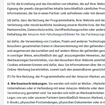
(c) für die Erstellung und das Einstellen von Inhalten, die auf Ihrer We
Eignung der jeweils dargestellten Inhalte (einschließlich sämtlicher 
Informationen, die Sie in einen Partner-Link aufnehmen oder mit diese
(d) dafür, dass die Nutzung der Programminhalte, Ihrer Website und des 
Verletzung oder missbräuchliche Ausübung unserer Rechte bzw. der Recht
Markenrechte, Datenschutzrechte, Veröffentlichungsrechte oder anderer
Einhaltung der
Amazon Anti-Fälschungsrichtlinien für das Partnerpro
(e) dafür, die Verwendung von Cookies, Pixeln und anderen Technologien
Besuchern gesammelten Daten in Übereinstimmung mit den geltenden Ge
und angemessen darzustellen und auf andere Weise die geltenden geset
in sonstiger Weise, einschließlich des ggf. anzuzeigenden Hinweises, d
Werbeanzeigen bereitstellen, von den Besuchern Ihrer Website unmitte
Cookies erkennen können und dafür, dass Sie Informationen über die v
Online-Werbung bereitstellen, soweit nach den anwendbaren gesetzlic
(f) für Ihre Nutzung, der Programminhalte und der Amazon-Marken, u
4. Werbeeinschränkungen.
Sie werden sich nicht an Werbe-, Market
Unternehmen oder in Verbindung mit einer Amazon-Website oder dem Pa
Vereinbarung
gestattet sind. Sie werden sich nicht an Werbeaktivitäten
Logos von uns oder unseren Partnern (einschließlich Amazon-Marken), 
E-Books, physischen Postsendungen, physischen Dokumenten oder in 