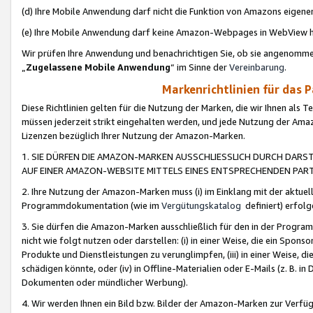
(d) Ihre Mobile Anwendung darf nicht die Funktion von Amazons eige
(e) Ihre Mobile Anwendung darf keine Amazon-Webpages in WebView 
Wir prüfen Ihre Anwendung und benachrichtigen Sie, ob sie angenomm
„
Zugelassene Mobile Anwendung
“ im Sinne der
Vereinbarung
.
Markenrichtlinien für das 
Diese Richtlinien gelten für die Nutzung der Marken, die wir Ihnen als 
müssen jederzeit strikt eingehalten werden, und jede Nutzung der Ama
Lizenzen bezüglich Ihrer Nutzung der Amazon-Marken.
1. SIE DÜRFEN DIE AMAZON-MARKEN AUSSCHLIESSLICH DURCH DARS
AUF EINER AMAZON-WEBSITE MITTELS EINES ENTSPRECHENDEN PART
2. Ihre Nutzung der Amazon-Marken muss (i) im Einklang mit der aktuells
Programmdokumentation (wie im
Vergütungskatalog
definiert) erfolg
3. Sie dürfen die Amazon-Marken ausschließlich für den in der Progr
nicht wie folgt nutzen oder darstellen: (i) in einer Weise, die ein Spo
Produkte und Dienstleistungen zu verunglimpfen, (iii) in einer Weise
schädigen könnte, oder (iv) in Offline-Materialien oder E-Mails (z. B.
Dokumenten oder mündlicher Werbung).
4. Wir werden Ihnen ein Bild bzw. Bilder der Amazon-Marken zur Verfüg