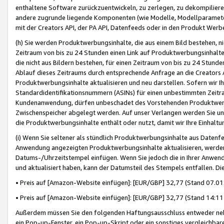
enthaltene Software zurückzuentwickeln, zu zerlegen, zu dekompilier
andere zugrunde liegende Komponenten (wie Modelle, Modellparameter
mit der Creators API, der PA API, Datenfeeds oder in den Produkt Werb
(h) Sie werden Produktwerbungsinhalte, die aus einem Bild bestehen, ni
Zeitraum von bis zu 24 Stunden einen Link auf Produktwerbungsinhalte
die nicht aus Bildern bestehen, für einen Zeitraum von bis zu 24 Stund
Ablauf dieses Zeitraums durch entsprechende Anfrage an die Creators 
Produktwerbungsinhalte aktualisieren und neu darstellen. Sofern wir Ih
Standardidentifikationsnummern (ASINs) für einen unbestimmten Zeitra
Kundenanwendung, dürfen unbeschadet des Vorstehenden Produktwerbu
Zwischenspeicher abgelegt werden. Auf unser Verlangen werden Sie un
die Produktwerbungsinhalte enthält oder nutzt, damit wir Ihre Einhalt
(i) Wenn Sie seltener als stündlich Produktwerbungsinhalte aus Datenfe
Anwendung angezeigten Produktwerbungsinhalte aktualisieren, werden 
Datums-/Uhrzeitstempel einfügen. Wenn Sie jedoch die in Ihrer Anwe
und aktualisiert haben, kann der Datumsteil des Stempels entfallen. Dies
• Preis auf [Amazon-Website einfügen]: [EUR/GBP] 32,77 (Stand 07.01.
• Preis auf [Amazon-Website einfügen]: [EUR/GBP] 32,77 (Stand 14:11 
Außerdem müssen Sie den folgenden Haftungsausschluss entweder neb
ein Pop-up-Fenster, ein Pop-up-Skript oder ein sonstiges vergleichba