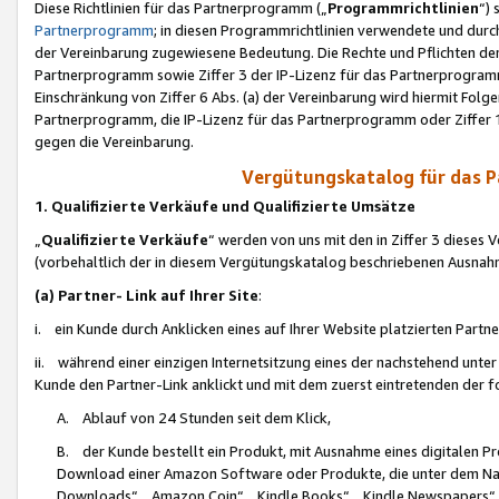
Diese Richtlinien für das Partnerprogramm („
Programmrichtlinien
“)
Partnerprogramm
; in diesen Programmrichtlinien verwendete und durch
der Vereinbarung zugewiesene Bedeutung. Die Rechte und Pflichten de
Partnerprogramm sowie Ziffer 3 der IP-Lizenz für das Partnerprogram
Einschränkung von Ziffer 6 Abs. (a) der Vereinbarung wird hiermit Fol
Partnerprogramm, die IP-Lizenz für das Partnerprogramm oder Ziffer 1
gegen die Vereinbarung.
Vergütungskatalog für das 
1. Qualifizierte Verkäufe und Qualifizierte Umsätze
„
Qualifizierte Verkäufe
“ werden von uns mit den in Ziffer 3 diese
(vorbehaltlich der in diesem Vergütungskatalog beschriebenen Ausnah
(a) Partner- Link auf Ihrer Site
:
i. ein Kunde durch Anklicken eines auf Ihrer Website platzierten Part
ii. während einer einzigen Internetsitzung eines der nachstehend unter (i)
Kunde den Partner-Link anklickt und mit dem zuerst eintretenden der f
A. Ablauf von 24 Stunden seit dem Klick,
B. der Kunde bestellt ein Produkt, mit Ausnahme eines digitalen P
Download einer Amazon Software oder Produkte, die unter dem N
Downloads“, „Amazon Coin“, „Kindle Books“, „Kindle Newspapers“, „