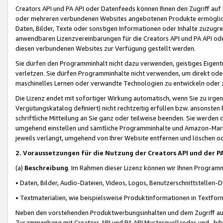
Creators API und PA API oder Datenfeeds können Ihnen den Zugriff auf D
oder mehreren verbundenen Websites angebotenen Produkte ermögliche
Daten, Bilder, Texte oder sonstigen Informationen oder Inhalte zuzugre
anwendbaren Lizenzvereinbarungen für die Creators API und PA API od
diesen verbundenen Websites zur Verfügung gestellt werden.
Sie dürfen den Programminhalt nicht dazu verwenden, geistiges Eigent
verletzen. Sie dürfen Programminhalte nicht verwenden, um direkt ode
maschinelles Lernen oder verwandte Technologien zu entwickeln oder zu
Die Lizenz endet mit sofortiger Wirkung automatisch, wenn Sie zu irg
Vergütungskatalog definiert) nicht rechtzeitig erfüllen bzw. ansonsten
schriftliche Mitteilung an Sie ganz oder teilweise beenden. Sie werden
umgehend einstellen und sämtliche Programminhalte und Amazon-Marke
jeweils verlangt, umgehend von Ihrer Website entfernen und löschen od
2. Voraussetzungen für die Nutzung der Creators API und der P
(a)
Beschreibung
. Im Rahmen dieser Lizenz können wir Ihnen Programmi
• Daten, Bilder, Audio-Dateien, Videos, Logos, Benutzerschnittstellen-
• Textmaterialien, wie beispielsweise Produktinformationen in Textfor
Neben den vorstehenden Produktwerbungsinhalten und dem Zugriff auf 
Zusammenhang mit Creators API und PA API Musterquellcodes und -bibli