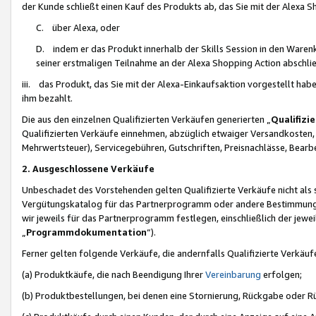
der Kunde schließt einen Kauf des Produkts ab, das Sie mit der Alexa 
C. über Alexa, oder
D. indem er das Produkt innerhalb der Skills Session in den Waren
seiner erstmaligen Teilnahme an der Alexa Shopping Action abschlie
iii. das Produkt, das Sie mit der Alexa-Einkaufsaktion vorgestellt ha
ihm bezahlt.
Die aus den einzelnen Qualifizierten Verkäufen generierten „
Qualifizi
Qualifizierten Verkäufe einnehmen, abzüglich etwaiger Versandkosten
Mehrwertsteuer), Servicegebühren, Gutschriften, Preisnachlässe, Bear
2. Ausgeschlossene Verkäufe
Unbeschadet des Vorstehenden gelten Qualifizierte Verkäufe nicht als
Vergütungskatalog für das Partnerprogramm oder andere Bestimmungen,
wir jeweils für das Partnerprogramm festlegen, einschließlich der jewe
„
Programmdokumentation
“).
Ferner gelten folgende Verkäufe, die andernfalls Qualifizierte Verkä
(a) Produktkäufe, die nach Beendigung Ihrer
Vereinbarung
erfolgen;
(b) Produktbestellungen, bei denen eine Stornierung, Rückgabe oder R