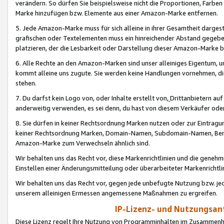
verändern. So dürfen Sie beispielsweise nicht die Proportionen, Farb
Marke hinzufügen bzw. Elemente aus einer Amazon-Marke entfernen.
5. Jede Amazon-Marke muss für sich alleine in ihrer Gesamtheit darge
grafischen oder Textelementen muss ein hinreichender Abstand gegebe
platzieren, der die Lesbarkeit oder Darstellung dieser Amazon-Marke b
6. Alle Rechte an den Amazon-Marken sind unser alleiniges Eigentum, 
kommt alleine uns zugute. Sie werden keine Handlungen vornehmen, 
stehen.
7. Du darfst kein Logo von, oder Inhalte erstellt von,
Drittanbietern au
anderweitig verwenden, es sei denn, du hast von diesem Verkäufer oder
8. Sie dürfen in keiner Rechtsordnung Marken nutzen oder zur Eintragu
keiner Rechtsordnung Marken, Domain-Namen, Subdomain-Namen, Benu
Amazon-Marke zum Verwechseln ähnlich sind.
Wir behalten uns das Recht vor, diese Markenrichtlinien und die gene
Einstellen einer Änderungsmitteilung oder überarbeiteter Markenricht
Wir behalten uns das Recht vor, gegen jede unbefugte Nutzung bzw. jede 
unserem alleinigen Ermessen angemessene Maßnahmen zu ergreifen.
IP-Lizenz- und Nutzungsan
Diese Lizenz regelt Ihre Nutzung von Programminhalten im Zusammen