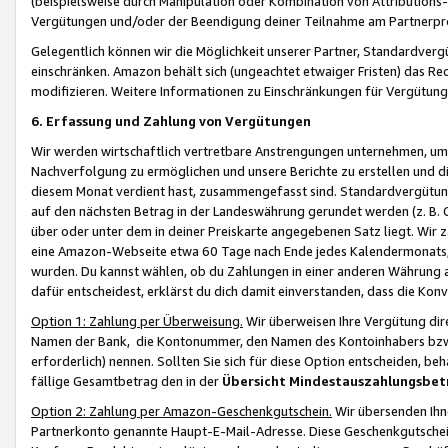
(beispielsweise durch Manipulation oder Kombination von Attributions-
Vergütungen und/oder der Beendigung deiner Teilnahme am Partnerp
Gelegentlich können wir die Möglichkeit unserer Partner, Standardv
einschränken. Amazon behält sich (ungeachtet etwaiger Fristen) das Re
modifizieren. Weitere Informationen zu Einschränkungen für Vergütung
6. Erfassung und Zahlung von Vergütungen
Wir werden wirtschaftlich vertretbare Anstrengungen unternehmen, um 
Nachverfolgung zu ermöglichen und unsere Berichte zu erstellen und di
diesem Monat verdient hast, zusammengefasst sind. Standardvergütung
auf den nächsten Betrag in der Landeswährung gerundet werden (z. B. C
über oder unter dem in deiner Preiskarte angegebenen Satz liegt. Wir
eine Amazon-Webseite etwa 60 Tage nach Ende jedes Kalendermonats, i
wurden. Du kannst wählen, ob du Zahlungen in einer anderen Währung
dafür entscheidest, erklärst du dich damit einverstanden, dass die K
Option 1: Zahlung per Überweisung.
Wir überweisen Ihre Vergütung dir
Namen der Bank, die Kontonummer, den Namen des Kontoinhabers bzw. a
erforderlich) nennen. Sollten Sie sich für diese Option entscheiden, be
fällige Gesamtbetrag den in der
Übersicht Mindestauszahlungsbet
Option 2: Zahlung per Amazon-Geschenkgutschein.
Wir übersenden Ihne
Partnerkonto genannte Haupt-E-Mail-Adresse. Diese Geschenkgutschei