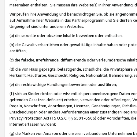
Materialien enthalten. Sie müssen Ihre Website(s) in Ihrer Anwendung ide
Wir prüfen Ihre Anwendung und benachrichtigen Sie, ob sie angenommen
auf Aufnahme Ihrer Website in das Partnerprogramm und Sie dürfen kei
Ungeeignet sind unter anderem Websites:
(a) die sexuelle oder obszöne Inhalte bewerben oder enthalten;
(b) die Gewalt verherrlichen oder gewalttätige Inhalte haben oder pot
anstiften,;
(c) die falsche, irreführende, diffamierende oder verleumderische Inha
(d) die von Hass geprägte, belästigende, schädliche, die Privatsphäre v
Herkunft, Hautfarbe, Geschlecht, Religion, Nationalität, Behinderung, 
(e) die rechtswidrige Handlungen bewerben oder ausführen;
(f) sich an Kinder richten oder wissentlich personenbezogene Daten vo
geltenden Gesetzen definiert) erheben, verwenden oder offenlegen, Vo
Regeln, Vorschriften, Anordnungen, Lizenzen, Genehmigungen, Richtlini
Entscheidungen oder andere Anforderungen einer zuständigen Regierung
Privacy Protection Act (15 U.S.C. §§ 6501-6506) oder Vorschriften, di
Internet erlassen wurden);
(g) die Marken von Amazon oder unseren verbundenen Unternehmen b