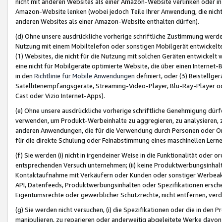
nicht mit anderen Websites als einer Amazon-Website verlinken oder i
Amazon-Website lenken (wobei jedoch Teile Ihrer Anwendung, die nich
anderen Websites als einer Amazon-Website enthalten dürfen).
(d) Ohne unsere ausdrückliche vorherige schriftliche Zustimmung werd
Nutzung mit einem Mobiltelefon oder sonstigen Mobilgerät entwickelt
(1) Websites, die nicht für die Nutzung mit solchen Geräten entwickelt
eine nicht für Mobilgeräte optimierte Website, die über einen Interne
in den
Richtlinie für Mobile Anwendungen
definiert, oder (3) Beistellge
Satellitenempfangsgeräte, Streaming-Video-Player, Blu-Ray-Player ode
Cast oder Vizio Internet-Apps).
(e) Ohne unsere ausdrückliche vorherige schriftliche Genehmigung dürfe
verwenden, um Produkt-Werbeinhalte zu aggregieren, zu analysieren, 
anderen Anwendungen, die für die Verwendung durch Personen oder Or
für die direkte Schulung oder Feinabstimmung eines maschinellen Lern
(f) Sie werden (i) nicht in irgendeiner Weise in die Funktionalität ode
entsprechenden Versuch unternehmen; (ii) keine Produktwerbungsinha
Kontaktaufnahme mit Verkäufern oder Kunden oder sonstiger Werbeaktiv
API, Datenfeeds, Produktwerbungsinhalten oder Spezifikationen erschei
Eigentumsrechte oder gewerblicher Schutzrechte, nicht entfernen, verd
(g) Sie werden nicht versuchen, (i) die Spezifikationen oder die in de
manipulieren, zu reparieren oder anderweitig abgeleitete Werke davon z