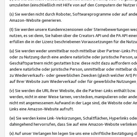
umzuleiten (einschließlich mit Hilfe von auf den Computern der Nutzer i
(s) Sie werden nicht durch Roboter, Softwareprogramme oder auf andere
Amazon-Website generieren.
(t) Sie werden unsere Kundenrezensionen oder Sternebewertungen wed
nutzen, es sei denn, Sie haben über die Creators API und die PA API e
erfüllen die in der Lizenz beschriebenen Voraussetzungen für die Nutzu
(u) Sie werden weder unmittelbar noch mittelbar über Partner-Links P
oder zu Nutzung durch eine andere natürliche oder juristische Person,
Geschäftspartnern nicht gestatten bzw. diese nicht dazu auffordern od
andere natürliche oder juristische Person, unmittelbar oder mittelbar
zu Wiederverkaufs- oder gewerblichen Zwecken (gleich welcher Art) 
auf Ihrer Website zum Wiederverkauf oder für gewerbliche Nutzungen 
(v) Sie werden die URL Ihrer Website, die die Partner-Links enthält b
werden, nicht in einer Weise tarnen, verstecken, manipulieren oder and
nicht mit angemessenem Aufwand in der Lage sind, die Website oder A
Links eine Amazon-Website aufruft.
(w) Sie werden keine Link-Verkürzungen, Schaltflächen, Hyperlinks ode
dahingehend hervorrufen, dass Sie auf eine Amazon-Website verlinken
(x) Auf unser Verlangen hin legen Sie uns eine schriftliche Bestätigung