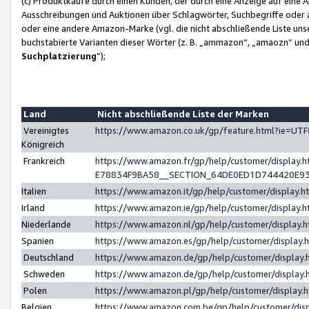
(c) Produktkäufe durch einen Kunden, der durch eine Anzeige auf eine 
Ausschreibungen und Auktionen über Schlagwörter, Suchbegriffe oder 
oder eine andere Amazon-Marke (vgl. die nicht abschließende Liste un
buchstabierte Varianten dieser Wörter (z. B. „ammazon“, „amaozn“ und „
Suchplatzierung
”);
Land
Nicht abschließende Liste der Marken
Vereinigtes
https://www.amazon.co.uk/gp/feature.html?ie=U
Königreich
Frankreich
https://www.amazon.fr/gp/help/customer/displa
E78834F9BA58__SECTION_64DE0ED1D744420E9
Italien
https://www.amazon.it/gp/help/customer/display
Irland
https://www.amazon.ie/gp/help/customer/displa
Niederlande
https://www.amazon.nl/gp/help/customer/display
Spanien
https://www.amazon.es/gp/help/customer/display
Deutschland
https://www.amazon.de/gp/help/customer/displa
Schweden
https://www.amazon.de/gp/help/customer/displa
Polen
https://www.amazon.pl/gp/help/customer/display
Belgien
https://www.amazon.com.be/gp/help/customer/d