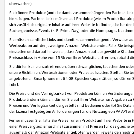
überwachen).
Sie können Produkte (und die damit zusammenhängenden Partner-Links)
hinzufügen. Partner-Links müssen auf Produkte (wie im Produktkatalog de
sich zusätzlich originäre Inhalte auf Ihrer Website befinden, die für 
Suchergebnisse, Events (z. B. Prime Day) oder die Homepages bestimmte
Sie müssen sämtliche Links und damit zusammenhängende Verweise auf z
Werbeaktion auf der jeweiligen Amazon-Website endet. Falls Sie beisp
einstellen und darauf hinweisen, dass Amazon auf ausgewählte Kleidun
Preisnachlass in Höhe von 15 % von Ihrer Website entfernen, sobald di
Sie dürfen keine unzutreffenden, überschwänglichen, täuschenden od
unsere Richtlinien, Werbeaktionen oder Preise aufstellen. Stellen Sie 
angebotenen Smartphone mit 64 GB Speicherkapazität ein, so dürfen S
führt.
Die Preise und die Verfügbarkeit von Produkten können Veränderungen 
Produkte ändern können, dürfen Sie auf Ihrer Website nur Angaben zu P
Preisen und Verfügbarkeit dargestellt sind bedienen oder (b) Sie Daten
der Lizenz festgelegten Anforderungen für die Nutzung von PA API einh
Ferner müssen Sie, falls Sie Preise für ein Produkt auf Ihrer Website in 
einer Preisvergleichsmaschine) zusammen mit Preisen für das gleiche o
außerhalb der Amazon-Website angeboten werden, jeweils den niedrigst