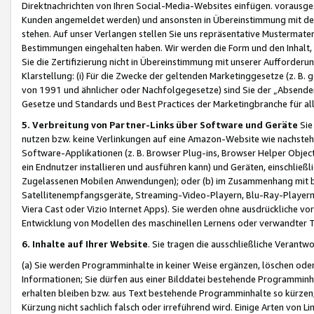
Direktnachrichten von Ihren Social-Media-Websites einfügen. vorausg
Kunden angemeldet werden) und ansonsten in Übereinstimmung mit der
stehen. Auf unser Verlangen stellen Sie uns repräsentative Mustermater
Bestimmungen eingehalten haben. Wir werden die Form und den Inhalt, di
Sie die Zertifizierung nicht in Übereinstimmung mit unserer Aufforderu
Klarstellung: (i) Für die Zwecke der geltenden Marketinggesetze (z. 
von 1991 und ähnlicher oder Nachfolgegesetze) sind Sie der „Absender“ j
Gesetze und Standards und Best Practices der Marketingbranche für 
5. Verbreitung von Partner-Links über Software und Geräte
Sie
nutzen bzw. keine Verlinkungen auf eine Amazon-Website wie nachsteh
Software-Applikationen (z. B. Browser Plug-ins, Browser Helper Objec
ein Endnutzer installieren und ausführen kann) und Geräten, einschlie
Zugelassenen Mobilen Anwendungen); oder (b) im Zusammenhang mit bzw.
Satellitenempfangsgeräte, Streaming-Video-Playern, Blu-Ray-Playern 
Viera Cast oder Vizio Internet Apps). Sie werden ohne ausdrückliche v
Entwicklung von Modellen des maschinellen Lernens oder verwandter 
6. Inhalte auf Ihrer Website
. Sie tragen die ausschließliche Verantwo
(a) Sie werden Programminhalte in keiner Weise ergänzen, löschen oder
Informationen; Sie dürfen aus einer Bilddatei bestehende Programminhal
erhalten bleiben bzw. aus Text bestehende Programminhalte so kürzen, 
Kürzung nicht sachlich falsch oder irreführend wird. Einige Arten von L