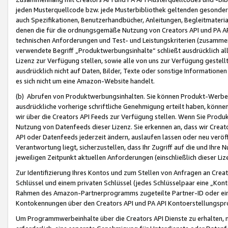
jeden Musterquellcode bzw. jede Musterbibliothek geltenden gesonder
auch Spezifikationen, Benutzerhandbücher, Anleitungen, Begleitmaterial
denen die für die ordnungsgemäße Nutzung von Creators API und PA A
technischen Anforderungen und Test- und Leistungskriterien (zusammen
verwendete Begriff „Produktwerbungsinhalte“ schließt ausdrücklich al
Lizenz zur Verfügung stellen, sowie alle von uns zur Verfügung gestel
ausdrücklich nicht auf Daten, Bilder, Texte oder sonstige Informatione
es sich nicht um eine Amazon-Website handelt.
(b) Abrufen von Produktwerbungsinhalten. Sie können Produkt-Werbein
ausdrückliche vorherige schriftliche Genehmigung erteilt haben, könn
wir über die Creators API Feeds zur Verfügung stellen. Wenn Sie Produk
Nutzung von Datenfeeds dieser Lizenz. Sie erkennen an, dass wir Creat
API oder Datenfeeds jederzeit ändern, auslaufen lassen oder neu veröffe
Verantwortung liegt, sicherzustellen, dass Ihr Zugriff auf die und Ihr
jeweiligen Zeitpunkt aktuellen Anforderungen (einschließlich dieser Liz
Zur Identifizierung Ihres Kontos und zum Stellen von Anfragen an Crea
Schlüssel und einem privaten Schlüssel (jedes Schlüsselpaar eine „Kon
Rahmen des Amazon-Partnerprogramms zugeteilte Partner-ID oder ein
Kontokennungen über den Creators API und PA API Kontoerstellungspro
Um Programmwerbeinhalte über die Creators API Dienste zu erhalten, m