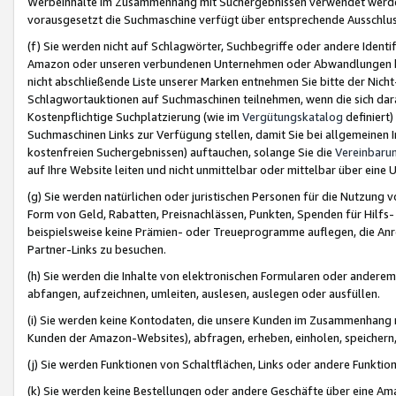
Werbeinhalte im Zusammenhang mit Suchergebnissen verwendet werden,
vorausgesetzt die Suchmaschine verfügt über entsprechende Ausschlu
(f) Sie werden nicht auf Schlagwörter, Suchbegriffe oder andere Ident
Amazon oder unseren verbundenen Unternehmen oder Abwandlungen bzw
nicht abschließende Liste unserer Marken entnehmen Sie bitte der Nich
Schlagwortauktionen auf Suchmaschinen teilnehmen, wenn die sich da
Kostenpflichtige Suchplatzierung (wie im
Vergütungskatalog
definiert
Suchmaschinen Links zur Verfügung stellen, damit Sie bei allgemeinen I
kostenfreien Suchergebnissen) auftauchen, solange Sie die
Vereinbaru
auf Ihre Website leiten und nicht unmittelbar oder mittelbar über eine
(g) Sie werden natürlichen oder juristischen Personen für die Nutzung 
Form von Geld, Rabatten, Preisnachlässen, Punkten, Spenden für Hilfs
beispielsweise keine Prämien- oder Treueprogramme auflegen, die Anrei
Partner-Links zu besuchen.
(h) Sie werden die Inhalte von elektronischen Formularen oder anderem M
abfangen, aufzeichnen, umleiten, auslesen, auslegen oder ausfüllen.
(i) Sie werden keine Kontodaten, die unsere Kunden im Zusammenhang 
Kunden der Amazon-Websites), abfragen, erheben, einholen, speichern,
(j) Sie werden Funktionen von Schaltflächen, Links oder andere Funkti
(k) Sie werden keine Bestellungen oder andere Geschäfte über eine Ama