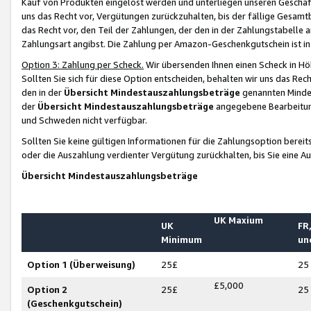
Kauf von Produkten eingelöst werden und unterliegen unseren Geschäf
uns das Recht vor, Vergütungen zurückzuhalten, bis der fällige Gesamt
das Recht vor, den Teil der Zahlungen, der den in der Zahlungstabelle 
Zahlungsart angibst. Die Zahlung per Amazon-Geschenkgutschein ist in
Option 3: Zahlung per Scheck.
Wir übersenden Ihnen einen Scheck in Höh
Sollten Sie sich für diese Option entscheiden, behalten wir uns das Rec
den in der
Übersicht Mindestauszahlungsbeträge
genannten Mindest
der
Übersicht Mindestauszahlungsbeträge
angegebene Bearbeitung
und Schweden nicht verfügbar.
Sollten Sie keine gültigen Informationen für die Zahlungsoption bereit
oder die Auszahlung verdienter Vergütung zurückhalten, bis Sie eine A
Übersicht Mindestauszahlungsbeträge
UK Maxium
UK
FR,
Minimum
un
Option 1 (Überweisung)
25£
25
£5,000
Option 2
25£
25
(Geschenkgutschein)