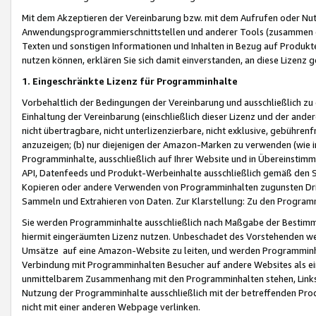
Mit dem Akzeptieren der Vereinbarung bzw. mit dem Aufrufen oder Nutz
Anwendungsprogrammierschnittstellen und anderer Tools (zusammen die
Texten und sonstigen Informationen und Inhalten in Bezug auf Produkte
nutzen können, erklären Sie sich damit einverstanden, an diese Lizenz 
1. Eingeschränkte Lizenz für Programminhalte
Vorbehaltlich der Bedingungen der Vereinbarung und ausschließlich z
Einhaltung der Vereinbarung (einschließlich dieser Lizenz und der ande
nicht übertragbare, nicht unterlizenzierbare, nicht exklusive, gebühren
anzuzeigen; (b) nur diejenigen der Amazon-Marken zu verwenden (wie in 
Programminhalte, ausschließlich auf Ihrer Website und in Übereinstimmu
API, Datenfeeds und Produkt-Werbeinhalte ausschließlich gemäß den Spe
Kopieren oder andere Verwenden von Programminhalten zugunsten Dri
Sammeln und Extrahieren von Daten. Zur Klarstellung: Zu den Program
Sie werden Programminhalte ausschließlich nach Maßgabe der Besti
hiermit eingeräumten Lizenz nutzen. Unbeschadet des Vorstehenden we
Umsätze auf eine Amazon-Website zu leiten, und werden Programminhal
Verbindung mit Programminhalten Besucher auf andere Websites als ein
unmittelbarem Zusammenhang mit den Programminhalten stehen, Links z
Nutzung der Programminhalte ausschließlich mit der betreffenden Pr
nicht mit einer anderen Webpage verlinken.