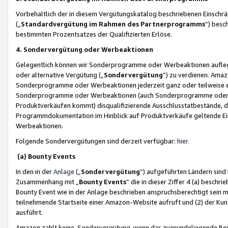
Vorbehaltlich der in diesem Vergütungskatalog beschriebenen Einschr
(„
Standardvergütung im Rahmen des Partnerprogramms
“) besc
bestimmten Prozentsatzes der Qualifizierten Erlöse.
4. Sondervergütung oder Werbeaktionen
Gelegentlich können wir Sonderprogramme oder Werbeaktionen auflegen,
oder alternative Vergütung („
Sondervergütung
”) zu verdienen. Amazo
Sonderprogramme oder Werbeaktionen jederzeit ganz oder teilweise einz
Sonderprogramme oder Werbeaktionen (auch Sonderprogramme oder We
Produktverkäufen kommt) disqualifizierende Ausschlusstatbestände, di
Programmdokumentation im Hinblick auf Produktverkäufe geltende E
Werbeaktionen.
Folgende Sondervergütungen sind derzeit verfügbar:
hier
.
(a) Bounty Events
In den in der
Anlage
(„
Sondervergütung
“) aufgeführten Ländern sind
Zusammenhang mit „
Bounty Events
“ die in dieser Ziffer 4 (a) besch
Bounty Event wie in der Anlage beschrieben anspruchsberechtigt sein mu
teilnehmende Startseite einer Amazon-Website aufruft und (2) der Kun
ausführt.
Amazon zahlt keine Sondervergütung, wenn das zugrundeliegende Boun