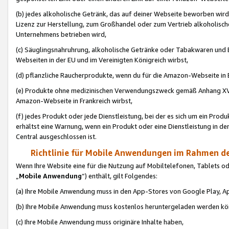
(b) jedes alkoholische Getränk, das auf deiner Webseite beworben wird
Lizenz zur Herstellung, zum Großhandel oder zum Vertrieb alkoholisch
Unternehmens betrieben wird,
(c) Säuglingsnahruhrung, alkoholische Getränke oder Tabakwaren und E
Webseiten in der EU und im Vereinigten Königreich wirbst,
(d) pflanzliche Raucherprodukte, wenn du für die Amazon-Webseite in B
(e) Produkte ohne medizinischen Verwendungszweck gemäß Anhang XVI 
Amazon-Webseite in Frankreich wirbst,
(f) jedes Produkt oder jede Dienstleistung, bei der es sich um ein Prod
erhältst eine Warnung, wenn ein Produkt oder eine Dienstleistung in de
Central ausgeschlossen ist.
Richtlinie für Mobile Anwendungen im Rahmen de
Wenn Ihre Website eine für die Nutzung auf Mobiltelefonen, Tablets 
„
Mobile Anwendung
“) enthält, gilt Folgendes:
(a) Ihre Mobile Anwendung muss in den App-Stores von Google Play, A
(b) Ihre Mobile Anwendung muss kostenlos heruntergeladen werden könn
(c) Ihre Mobile Anwendung muss originäre Inhalte haben,