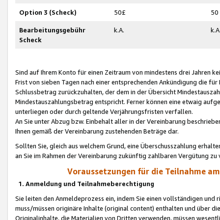
Option 3 (Scheck)
50£
50
Bearbeitungsgebühr
k.A.
k.A
Scheck
Sind auf Ihrem Konto für einen Zeitraum von mindestens drei Jahren kein
Frist von sieben Tagen nach einer entsprechenden Ankündigung die für
Schlussbetrag zurückzuhalten, der dem in der Übersicht Mindestausz
Mindestauszahlungsbetrag entspricht. Ferner können eine etwaig aufg
unterliegen oder durch geltende Verjährungsfristen verfallen.
An Sie unter Abzug bzw. Einbehalt aller in der Vereinbarung beschrieb
Ihnen gemäß der Vereinbarung zustehenden Beträge dar.
Sollten Sie, gleich aus welchem Grund, eine Überschusszahlung erhalte
an Sie im Rahmen der Vereinbarung zukünftig zahlbaren Vergütung zu 
Voraussetzungen für die Teilnahme a
1. Anmeldung und Teilnahmeberechtigung
Sie leiten den Anmeldeprozess ein, indem Sie einen vollständigen und 
muss/müssen originäre Inhalte (original content) enthalten und über d
Originalinhalte, die Materialien von Dritten verwenden, müssen wese