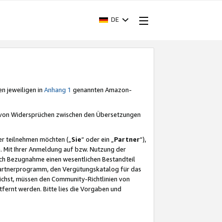
DE
en jeweiligen in
Anhang 1
genannten Amazon-
e von Widersprüchen zwischen den Übersetzungen
er teilnehmen möchten („
Sie
“ oder ein „
Partner
“),
. Mit Ihrer Anmeldung auf bzw. Nutzung der
durch Bezugnahme einen wesentlichen Bestandteil
 Partnerprogramm, den Vergütungskatalog für das
ichst, müssen den Community-Richtlinien von
fernt werden. Bitte lies die Vorgaben und