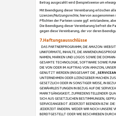
Betrag ausgezahlt wird (beispielsweise um etwai
Mit Beendigung dieser Vereinbarung erlöschen alle
Lizenzen/Nutzungsrechte; hiervon ausgenommen sind
Pflichten der Parteien sowie ggf. entstandene, ab
Die Beendigung dieser Vereinbarung befreit die P
gegen diese Vereinbarung, der vor deren Beendi
7.Haftungsausschlüsse
DAS PARTNERPROGRAMM, DIE AMAZON-WEBSITE,
LINKFORMATE, INHALTE, DIE ANWENDUNGSPRO
NAMEN, MARKEN UND LOGOS SOWIE DIE DOMAIN
GESAMTE TECHNOLOGIE, SOFTWARE SOWIE FUNKT
DIE VON ODER IM AUFTRAG VON AMAZON, UNS
GENUTZT WERDEN (INSGESAMT DIE „
SERVICEA
UNTERNEHMEN ODER LIZENZGEBER MACHEN ZUSI
GESETZLICH ODER IN SONSTIGER WEISE, IN BE
GEWÄHRLEISTUNGEN IN BEZUG AUF DIE SERVICE
MARKTGÄNGIGKEIT, ZUFRIEDENSTELLENDER QUA
SICH AUS GESETZLICHEN BESTIMMUNGEN, GEPFL
SERVICEANGEBOT JEDERZEIT BEENDEN BZW. DIE
JEDERZEIT ÄNDERN. WEDER WIR NOCH UNSERE 
BEREITGESTELLT ODER WIE BESCHRIEBEN DURC