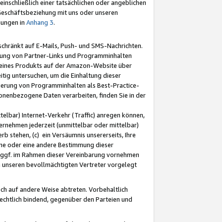
nschließlich einer tatsächlichen oder angeblichen
Geschäftsbeziehung mit uns oder unseren
mungen in
Anhang 3
.
schränkt auf E-Mails, Push- und SMS-Nachrichten.
ellung von Partner-Links und Programminhalten
 eines Produkts auf der Amazon-Website über
tig untersuchen, um die Einhaltung dieser
ntierung von Programminhalten als Best-Practice-
sonenbezogene Daten verarbeiten, finden Sie in der
telbar) Internet-Verkehr (Traffic) anregen können,
rnehmen jederzeit (unmittelbar oder mittelbar)
b stehen, (c) ein Versäumnis unsererseits, Ihre
fene oder eine andere Bestimmung dieser
r ggf. im Rahmen dieser Vereinbarung vornehmen
ch unseren bevollmächtigten Vertreter vorgelegt
ch auf andere Weise abtreten. Vorbehaltlich
rechtlich bindend, gegenüber den Parteien und