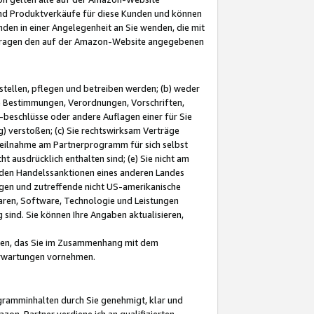
und Produktverkäufe für diese Kunden und können
nden in einer Angelegenheit an Sie wenden, die mit
e-Fragen den auf der Amazon-Website angegebenen
stellen, pflegen und betreiben werden; (b) weder
e Bestimmungen, Verordnungen, Vorschriften,
-beschlüsse oder andere Auflagen einer für Sie
 verstoßen; (c) Sie rechtswirksam Verträge
r Teilnahme am Partnerprogramm für sich selbst
t ausdrücklich enthalten sind; (e) Sie nicht am
den Handelssanktionen eines anderen Landes
gen und zutreffende nicht US-amerikanische
ren, Software, Technologie und Leistungen
sind. Sie können Ihre Angaben aktualisieren,
men, das Sie im Zusammenhang mit dem
 Erwartungen vornehmen.
ogramminhalten durch Sie genehmigt, klar und
zon-Partner verdiene ich an qualifizierten