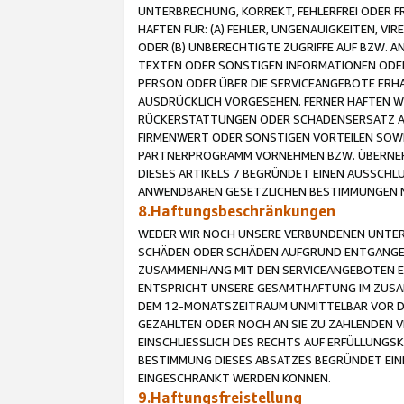
UNTERBRECHUNG, KORREKT, FEHLERFREI ODER 
HAFTEN FÜR: (A) FEHLER, UNGENAUIGKEITEN, 
ODER (B) UNBERECHTIGTE ZUGRIFFE AUF BZW. 
TEXTEN ODER SONSTIGEN INFORMATIONEN ODER 
PERSON ODER ÜBER DIE SERVICEANGEBOTE ERHA
AUSDRÜCKLICH VORGESEHEN. FERNER HAFTEN 
RÜCKERSTATTUNGEN ODER SCHADENSERSATZ AU
FIRMENWERT ODER SONSTIGEN VORTEILEN SOWIE
PARTNERPROGRAMM VORNEHMEN BZW. ÜBERNEHM
DIESES ARTIKELS 7 BEGRÜNDET EINEN AUSSCH
ANWENDBAREN GESETZLICHEN BESTIMMUNGEN 
8.Haftungsbeschränkungen
WEDER WIR NOCH UNSERE VERBUNDENEN UNTERN
SCHÄDEN ODER SCHÄDEN AUFGRUND ENTGANGENE
ZUSAMMENHANG MIT DEN SERVICEANGEBOTEN EN
ENTSPRICHT UNSERE GESAMTHAFTUNG IM ZUSAM
DEM 12-MONATSZEITRAUM UNMITTELBAR VOR DE
GEZAHLTEN ODER NOCH AN SIE ZU ZAHLENDEN V
EINSCHLIESSLICH DES RECHTS AUF ERFÜLLUNGS
BESTIMMUNG DIESES ABSATZES BEGRÜNDET EI
EINGESCHRÄNKT WERDEN KÖNNEN.
9.Haftungsfreistellung