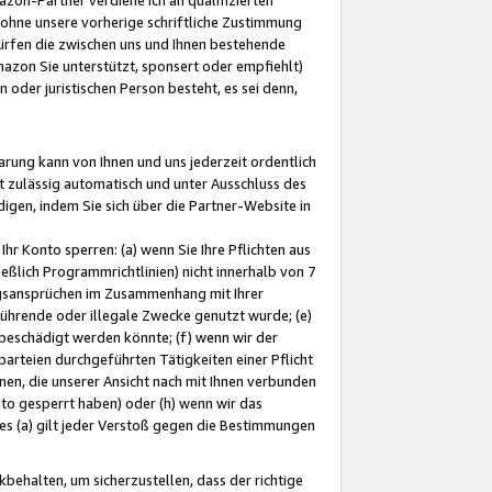
ohne unsere vorherige schriftliche Zustimmung
ürfen die zwischen uns und Ihnen bestehende
mazon Sie unterstützt, sponsert oder empfiehlt)
oder juristischen Person besteht, es sei denn,
arung kann von Ihnen und uns jederzeit ordentlich
t zulässig automatisch und unter Ausschluss des
gen, indem Sie sich über die Partner-Website in
hr Konto sperren: (a) wenn Sie Ihre Pflichten aus
eßlich Programmrichtlinien) nicht innerhalb von 7
ngsansprüchen im Zusammenhang mit Ihrer
ührende oder illegale Zwecke genutzt wurde; (e)
eschädigt werden könnte; (f) wenn wir der
rteien durchgeführten Tätigkeiten einer Pflicht
nen, die unserer Ansicht nach mit Ihnen verbunden
nto gesperrt haben) oder (h) wenn wir das
 (a) gilt jeder Verstoß gegen die Bestimmungen
ehalten, um sicherzustellen, dass der richtige