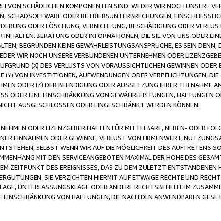
FREI VON SCHÄDLICHEN KOMPONENTEN SIND. WEDER WIR NOCH UNSERE 
VIREN, SCHADSOFTWARE ODER BETRIEBSUNTERBRECHUNGEN, EINSCHLIESSL
ÄNDERUNG ODER LÖSCHUNG, VERNICHTUNG, BESCHÄDIGUNG ODER VERLUST 
INHALTEN. BERATUNG ODER INFORMATIONEN, DIE SIE VON UNS ODER EIN
LTEN, BEGRÜNDEN KEINE GEWÄHRLEISTUNGSANSPRÜCHE, ES SEIN DENN, DI
WEDER WIR NOCH UNSERE VERBUNDENEN UNTERNEHMEN ODER LIZENZGEBE
FGRUND (X) DES VERLUSTS VON VORAUSSICHTLICHEN GEWINNEN ODER 
 (Y) VON INVESTITIONEN, AUFWENDUNGEN ODER VERPFLICHTUNGEN, DIE 
EN ODER (Z) DER BEENDIGUNG ODER AUSSETZUNG IHRER TEILNAHME A
LUSS ODER EINE EINSCHRÄNKUNG VON GEWÄHRLEISTUNGEN, HAFTUNGEN O
NICHT AUSGESCHLOSSEN ODER EINGESCHRÄNKT WERDEN KÖNNEN.
EHMEN ODER LIZENZGEBER HAFTEN FÜR MITTELBARE, NEBEN- ODER FOL
R EINNAHMEN ODER GEWINNE, VERLUST VON FIRMENWERT, NUTZUNGSAU
TSTEHEN, SELBST WENN WIR AUF DIE MÖGLICHKEIT DES AUFTRETENS S
MENHANG MIT DEN SERVICEANGEBOTEN MAXIMAL DER HÖHE DES GESAMT
M ZEITPUNKT DES EREIGNISSES, DAS ZU DEM ZULETZT ENTSTANDENEN 
ERGÜTUNGEN. SIE VERZICHTEN HIERMIT AUF ETWAIGE RECHTE UND RECHT
KLAGE, UNTERLASSUNGSKLAGE ODER ANDERE RECHTSBEHELFE IM ZUSAMME
NE EINSCHRÄNKUNG VON HAFTUNGEN, DIE NACH DEN ANWENDBAREN GESE