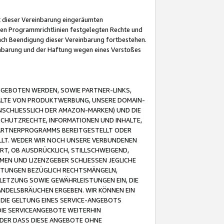
it dieser Vereinbarung eingeräumten
 den Programmrichtlinien festgelegten Rechte und
 nach Beendigung dieser Vereinbarung fortbestehen.
einbarung und der Haftung wegen eines Verstoßes
GEBOTEN WERDEN, SOWIE PARTNER-LINKS,
ALTE VON PRODUKTWERBUNG, UNSERE DOMAIN-
SCHLIESSLICH DER AMAZON-MARKEN) UND DIE
SCHUTZRECHTE, INFORMATIONEN UND INHALTE,
PARTNERPROGRAMMS BEREITGESTELLT ODER
ELLT. WEDER WIR NOCH UNSERE VERBUNDENEN
T, OB AUSDRÜCKLICH, STILLSCHWEIGEND,
MEN UND LIZENZGEBER SCHLIESSEN JEGLICHE
ISTUNGEN BEZÜGLICH RECHTSMÄNGELN,
LETZUNG SOWIE GEWÄHRLEISTUNGEN EIN, DIE
ANDELSBRÄUCHEN ERGEBEN. WIR KÖNNEN EIN
 DIE GELTUNG EINES SERVICE-ANGEBOTS
IE SERVICEANGEBOTE WEITERHIN
ODER DASS DIESE ANGEBOTE OHNE