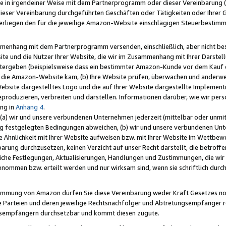
e in irgendeiner Weise mit dem Partnerprogramm oder dieser Vereinbarung (ei
ieser Vereinbarung durchgeführten Geschäften oder Tätigkeiten oder Ihrer 
liegen den für die jeweilige Amazon-Website einschlägigen Steuerbestim
mmenhang mit dem Partnerprogramm versenden, einschließlich, aber nicht be
site und die Nutzer Ihrer Website, die wir im Zusammenhang mit Ihrer Darst
itergeben (beispielsweise dass ein bestimmter Amazon-Kunde vor dem Kauf
uf die Amazon-Website kam, (b) Ihre Website prüfen, überwachen und anderwei
r Website dargestelltes Logo und die auf Ihrer Website dargestellte Impleme
reproduzieren, verbreiten und darstellen. Informationen darüber, wie wir per
ng in
Anhang 4
.
 (a) wir und unsere verbundenen Unternehmen jederzeit (mittelbar oder unmit
ng festgelegten Bedingungen abweichen, (b) wir und unsere verbundenen Unte
 Ähnlichkeit mit Ihrer Website aufweisen bzw. mit Ihrer Website im Wettbewer
barung durchzusetzen, keinen Verzicht auf unser Recht darstellt, die betrof
liche Festlegungen, Aktualisierungen, Handlungen und Zustimmungen, die wi
enommen bzw. erteilt werden und nur wirksam sind, wenn sie schriftlich dur
stimmung von Amazon dürfen Sie diese Vereinbarung weder Kraft Gesetzes no
die Parteien und deren jeweilige Rechtsnachfolger und Abtretungsempfänger 
ngsempfängern durchsetzbar und kommt diesen zugute.