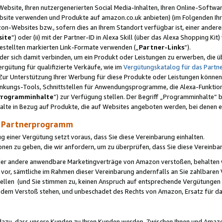
ebsite, Ihren nutzergenerierten Social Media-Inhalten, Ihren Online-Softwar
ebsite verwenden und Produkte auf amazon.co.uk anbieten) (im Folgenden Ihr
-Websites bzw., sofern dies an Ihrem Standort verfügbar ist, einer ander
ite
“) oder (ii) mit der Partner-ID in Alexa Skill (über das Alexa Shopping Ki
estellten markierten Link-Formate verwenden („
Partner-Links
“).
oder sich damit verbinden, um ein Produkt oder Leistungen zu erwerben, di
gütung für qualifizierte Verkäufe, wie im
Vergütungskatalog für das Part
Zur Unterstützung Ihrer Werbung für diese Produkte oder Leistungen können w
linkungs-Tools, Schnittstellen für Anwendungsprogramme, die Alexa-Funktion
Programminhalte
“) zur Verfügung stellen. Der Begriff „Programminhalte“ be
halte in Bezug auf Produkte, die auf Websites angeboten werden, bei denen 
as Partnerprogramm
einer Vergütung setzt voraus, dass Sie diese Vereinbarung einhalten.
ionen zu geben, die wir anfordern, um zu überprüfen, dass Sie diese Vereinba
oder andere anwendbare Marketingverträge von Amazon verstoßen, behalten w
 vor, sämtliche im Rahmen dieser Vereinbarung andernfalls an Sie zahlbare
tellen (und Sie stimmen zu, keinen Anspruch auf entsprechende Vergütungen
 dem Verstoß stehen, und unbeschadet des Rechts von Amazon, Ersatz für 
azu, dass unsere Kunden zu Ihren Kunden werden. Zwischen Ihnen und Amaz