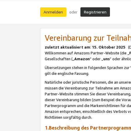
Anmelden
Registrieren
oder
Vereinbarung zur Teil
zuletzt aktualisiert am
:
15. Oktober 2025
(De
Willkommen auf Amazons Partner-Website (die „
Gesellschaften („
Amazon
“ oder „
uns
“ oder ähnl
Übersetzungen stehen in folgenden Sprachen zur 
gilt die englische Fassung.
Natürliche oder juristische Personen, die an uns
müssen die Vereinbarung zur Teilnahme am Amaz
Partner-Website stimmen Sie dieser Vereinbarung,
dieser Vereinbarung bilden (zum Beispiel die Vo
Partnerprogramm und die Markenrichtlinien für da
Amazon entsprechen, einschließlich des Verbots vo
Richtlinien sorgfältig durch.
1.Beschreibung des Partnerprogra