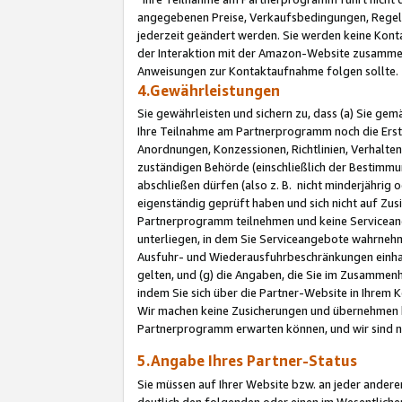
angegebenen Preise, Verkaufsbedingungen, Regeln
jederzeit geändert werden. Sie werden keine Konta
der Interaktion mit der Amazon-Website zusamme
Anweisungen zur Kontaktaufnahme folgen sollte.
4.Gewährleistungen
Sie gewährleisten und sichern zu, dass (a) Sie g
Ihre Teilnahme am Partnerprogramm noch die Erst
Anordnungen, Konzessionen, Richtlinien, Verhalten
zuständigen Behörde (einschließlich der Bestimmu
abschließen dürfen (also z. B. nicht minderjährig
eigenständig geprüft haben und sich nicht auf Zusi
Partnerprogramm teilnehmen und keine Servicean
unterliegen, in dem Sie Serviceangebote wahrneh
Ausfuhr- und Wiederausfuhrbeschränkungen einhal
gelten, und (g) die Angaben, die Sie im Zusammen
indem Sie sich über die Partner-Website in Ihrem
Wir machen keine Zusicherungen und übernehmen 
Partnerprogramm erwarten können, und wir sind n
5.Angabe Ihres Partner-Status
Sie müssen auf Ihrer Website bzw. an jeder ander
deutlich den folgenden oder einen im Wesentlichen