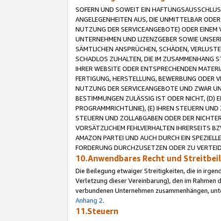
SOFERN UND SOWEIT EIN HAFTUNGSAUSSCHLUSS
ANGELEGENHEITEN AUS, DIE UNMITTELBAR ODER 
NUTZUNG DER SERVICEANGEBOTE) ODER EINEM V
UNTERNEHMEN UND LIZENZGEBER SOWIE UNSERE 
SÄMTLICHEN ANSPRÜCHEN, SCHÄDEN, VERLUSTE
SCHADLOS ZUHALTEN, DIE IM ZUSAMMENHANG STE
IHRER WEBSITE ODER ENTSPRECHENDEN MATERIA
FERTIGUNG, HERSTELLUNG, BEWERBUNG ODER VE
NUTZUNG DER SERVICEANGEBOTE UND ZWAR UN
BESTIMMUNGEN ZULÄSSIG IST ODER NICHT, (D) 
PROGRAMMRICHTLINIE), (E) IHREN STEUERN UN
STEUERN UND ZOLLABGABEN ODER DER NICHTER
VORSÄTZLICHEM FEHLVERHALTEN IHRERSEITS BZ
AMAZON PARTEI UND AUCH DURCH EIN SPEZIELL
FORDERUNG DURCHZUSETZEN ODER ZU VERTEIDI
10.Anwendbares Recht und Streitbe
Die Beilegung etwaiger Streitigkeiten, die in irg
Verletzung dieser Vereinbarung), den im Rahmen d
verbundenen Unternehmen zusammenhängen, unterl
Anhang 2
.
11.Steuern