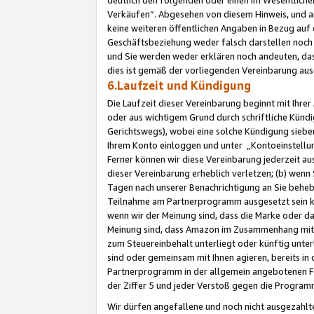
Verkäufen“. Abgesehen von diesem Hinweis, und a
keine weiteren öffentlichen Angaben in Bezug au
Geschäftsbeziehung weder falsch darstellen noch a
und Sie werden weder erklären noch andeuten, dass
dies ist gemäß der vorliegenden Vereinbarung ausd
6.Laufzeit und Kündigung
Die Laufzeit dieser Vereinbarung beginnt mit Ihre
oder aus wichtigem Grund durch schriftliche Kündi
Gerichtswegs), wobei eine solche Kündigung siebe
Ihrem Konto einloggen und unter „Kontoeinstellu
Ferner können wir diese Vereinbarung jederzeit aus
dieser Vereinbarung erheblich verletzen; (b) wenn
Tagen nach unserer Benachrichtigung an Sie behe
Teilnahme am Partnerprogramm ausgesetzt sein kö
wenn wir der Meinung sind, dass die Marke oder 
Meinung sind, dass Amazon im Zusammenhang mit d
zum Steuereinbehalt unterliegt oder künftig unter
sind oder gemeinsam mit Ihnen agieren, bereits in
Partnerprogramm in der allgemein angebotenen Fo
der Ziffer 5 und jeder Verstoß gegen die Programm
Wir dürfen angefallene und noch nicht ausgezahlt