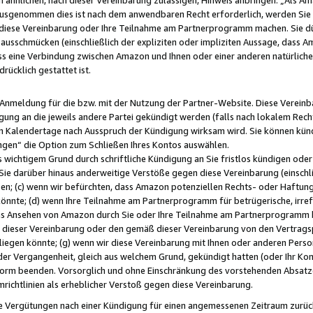
usgenommen dies ist nach dem anwendbaren Recht erforderlich, werden Sie 
f diese Vereinbarung oder Ihre Teilnahme am Partnerprogramm machen. Sie d
usschmücken (einschließlich der expliziten oder impliziten Aussage, dass A
 eine Verbindung zwischen Amazon und Ihnen oder einer anderen natürlichen 
rücklich gestattet ist.
r Anmeldung für die bzw. mit der Nutzung der Partner-Website. Diese Vereinb
gung an die jeweils andere Partei gekündigt werden (falls nach lokalem Rech
n Kalendertage nach Ausspruch der Kündigung wirksam wird. Sie können kündi
ngen“ die Option zum Schließen Ihres Kontos auswählen.
 wichtigem Grund durch schriftliche Kündigung an Sie fristlos kündigen oder I
 Sie darüber hinaus anderweitige Verstöße gegen diese Vereinbarung (einschli
ben; (c) wenn wir befürchten, dass Amazon potenziellen Rechts- oder Haftu
nnte; (d) wenn Ihre Teilnahme am Partnerprogramm für betrügerische, irref
das Ansehen von Amazon durch Sie oder Ihre Teilnahme am Partnerprogramm b
ieser Vereinbarung oder den gemäß dieser Vereinbarung von den Vertragspa
liegen könnte; (g) wenn wir diese Vereinbarung mit Ihnen oder anderen Perso
 der Vergangenheit, gleich aus welchem Grund, gekündigt hatten (oder Ihr Ko
rm beenden. Vorsorglich und ohne Einschränkung des vorstehenden Absatzes
richtlinien als erheblicher Verstoß gegen diese Vereinbarung.
e Vergütungen nach einer Kündigung für einen angemessenen Zeitraum zurückb