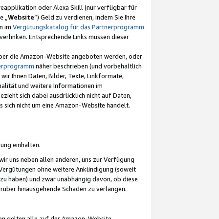
eapplikation oder Alexa Skill (nur verfügbar für
e „
Website
“) Geld zu verdienen, indem Sie Ihre
en im
Vergütungskatalog für das Partnerprogramm
t) verlinken. Entsprechende Links müssen dieser
e über die Amazon-Website angeboten werden, oder
nerprogramm
näher beschrieben (und vorbehaltlich
ir Ihnen Daten, Bilder, Texte, Linkformate,
alität und weitere Informationen im
zieht sich dabei ausdrücklich nicht auf Daten,
es sich nicht um eine Amazon-Website handelt.
rung einhalten.
ir uns neben allen anderen, uns zur Verfügung
n Vergütungen ohne weitere Ankündigung (soweit
 zu haben) und zwar unabhängig davon, ob diese
darüber hinausgehende Schäden zu verlangen.
on gelten alle auf der Amazon-Website