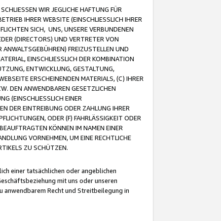
CHLIESSEN WIR JEGLICHE HAFTUNG FÜR
TRIEB IHRER WEBSITE (EINSCHLIESSLICH IHRER
FLICHTEN SICH, UNS, UNSERE VERBUNDENEN
EDER (DIRECTORS) UND VERTRETER VON
R ANWALTSGEBÜHREN) FREIZUSTELLEN UND
ATERIAL, EINSCHLIESSLICH DER KOMBINATION
NUTZUNG, ENTWICKLUNG, GESTALTUNG,
EBSEITE ERSCHEINENDEN MATERIALS, (C) IHRER
ZW. DEN ANWENDBAREN GESETZLICHEN
NG (EINSCHLIESSLICH EINER
BEN DER EINTREIBUNG ODER ZAHLUNG IHRER
LICHTUNGEN, ODER (F) FAHRLÄSSIGKEIT ODER
 BEAUFTRAGTEN KÖNNEN IM NAMEN EINER
HANDLUNG VORNEHMEN, UM EINE RECHTLICHE
TIKELS ZU SCHÜTZEN.
ich einer tatsächlichen oder angeblichen
Geschäftsbeziehung mit uns oder unseren
u anwendbarem Recht und Streitbeilegung in