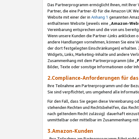
Das Partnerprogramm ermöglicht Ihnen, mit Ihrer W
Partner, die eine Partner-ID für die Amazon UK W
Website mit einer der in
Anhang 1
genannten Amazon
enthaltenen Website (jeweils eine „
Amazon-Webs
Vereinbarung entsprechen und die von uns bereitg
Wenn unsere Kunden die Partner-Links anklicken 
andere Handlungen vornehmen, können Sie eine Ver
der dort festgelegten Einschränkungen) erhalten. 
Widgets, Links, Marketing-Inhalte und andere Ver
Zusammenhang mit dem Partnerprogramm (die „
Bilder, Texte oder sonstige Informationen oder In
2.Compliance-Anforderungen für d
Ihre Teilnahme am Partnerprogramm und der Bezug 
Sie sind verpflichtet, uns umgehend alle Informat
Für den Fall, dass Sie gegen diese Vereinbarung 
stehenden Rechten und Rechtsbehelfen, das Recht
nach geltendem Recht zulässig) dauerhaft einzus
unmittelbar oder mittelbar im Zusammenhang mit
3.Amazon-Kunden
Ihre Teilnahme am Partnerprogramm führt nicht d