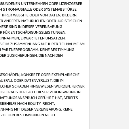
VERBUNDENEN UNTERNEHMEN ODER LIZENZGEBER
ICH STROMAUSFÄLLE ODER SYSTEMABSTÜRZE;
IHRER WEBSITE ODER VON DATEN, BILDERN,
ER ANDEREN NATÜRLICHEN ODER JURISTISCHEN
ESE SIND IN DIESER VEREINBARUNG
R FÜR ENTSCHÄDIGUNGSLEISTUNGEN,
EINNAHMEN, ERWARTETEN UMSÄTZEN,
SIE IM ZUSAMMENHANG MIT IHRER TEILNAHME AM
M PARTNERPROGRAMM. KEINE BESTIMMUNG
DER ZUSICHERUNGEN, DIE NACH DEN
GESCHÄDEN, KONKRETE ODER EXEMPLARISCHE
SFALL ODER DATENVERLUST, DIE IM
OLCHER SCHÄDEN HINGEWIESEN WURDEN. FERNER
BETRAGS DER LAUT DIESER VEREINBARUNG IN
HAFTUNGSANSPRUCH GEFÜHRT HAT, BEREITS
SBEHELFE NACH EQUITY-RECHT,
NHANG MIT DIESER VEREINBARUNG. KEINE
TZLICHEN BESTIMMUNGEN NICHT