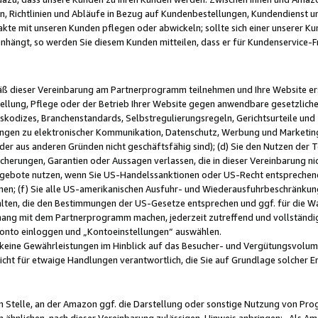
, Richtlinien und Abläufe in Bezug auf Kundenbestellungen, Kundendienst 
kte mit unseren Kunden pflegen oder abwickeln; sollte sich einer unserer Ku
nhängt, so werden Sie diesem Kunden mitteilen, dass er für Kundenservic
emäß dieser Vereinbarung am Partnerprogramm teilnehmen und Ihre Website er
ellung, Pflege oder der Betrieb Ihrer Website gegen anwendbare gesetzlich
skodizes, Branchenstandards, Selbstregulierungsregeln, Gerichtsurteile und 
ngen zu elektronischer Kommunikation, Datenschutz, Werbung und Marketing)
 oder aus anderen Gründen nicht geschäftsfähig sind); (d) Sie den Nutzen de
cherungen, Garantien oder Aussagen verlassen, die in dieser Vereinbarung nich
gebote nutzen, wenn Sie US-Handelssanktionen oder US-Recht entsprechen
men; (f) Sie alle US-amerikanischen Ausfuhr- und Wiederausfuhrbeschränkun
ten, die den Bestimmungen der US-Gesetze entsprechen und ggf. für die Wa
hang mit dem Partnerprogramm machen, jederzeit zutreffend und vollständig 
 Konto einloggen und „Kontoeinstellungen“ auswählen.
keine Gewährleistungen im Hinblick auf das Besucher- und Vergütungsvolu
icht für etwaige Handlungen verantwortlich, die Sie auf Grundlage solcher
en Stelle, an der Amazon ggf. die Darstellung oder sonstige Nutzung von Pr
 ähnlichen, nach dieser Vereinbarung zulässigen, Hinweis anbringen: „Als Ama