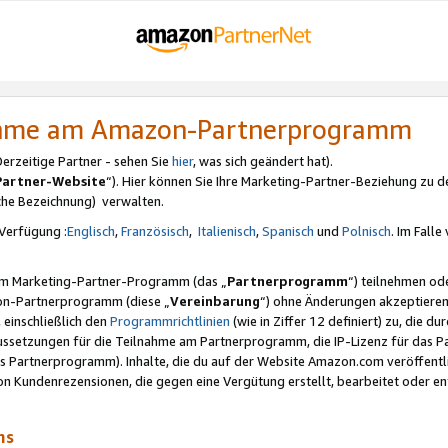
nahme am Amazon-Partnerprogramm
rzeitige Partner - sehen Sie
hier
, was sich geändert hat).
Partner-Website
“). Hier können Sie Ihre Marketing-Partner-Beziehung zu d
iche Bezeichnung) verwalten.
Verfügung :
Englisch
,
Französisch
,
Italienisch
,
Spanisch
und
Polnisch
. Im Fall
erem Marketing-Partner-Programm (das „
Partnerprogramm
“) teilnehmen od
on-Partnerprogramm (diese „
Vereinbarung
“) ohne Änderungen akzeptieren
 einschließlich den
Programmrichtlinien
(wie in Ziffer 12 definiert) zu, die 
raussetzungen für die Teilnahme am Partnerprogramm, die IP-Lizenz für das
s Partnerprogramm). Inhalte, die du auf der Website Amazon.com veröffentl
n Kundenrezensionen, die gegen eine Vergütung erstellt, bearbeitet oder ent
mms