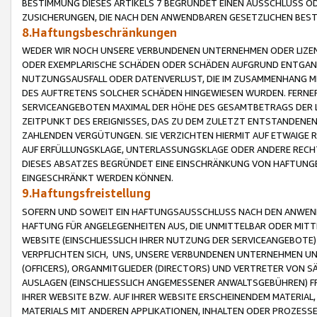
BESTIMMUNG DIESES ARTIKELS 7 BEGRÜNDET EINEN AUSSCHLUSS 
ZUSICHERUNGEN, DIE NACH DEN ANWENDBAREN GESETZLICHEN BE
8.Haftungsbeschränkungen
WEDER WIR NOCH UNSERE VERBUNDENEN UNTERNEHMEN ODER LIZEN
ODER EXEMPLARISCHE SCHÄDEN ODER SCHÄDEN AUFGRUND ENTGANG
NUTZUNGSAUSFALL ODER DATENVERLUST, DIE IM ZUSAMMENHANG MI
DES AUFTRETENS SOLCHER SCHÄDEN HINGEWIESEN WURDEN. FERN
SERVICEANGEBOTEN MAXIMAL DER HÖHE DES GESAMTBETRAGS DER 
ZEITPUNKT DES EREIGNISSES, DAS ZU DEM ZULETZT ENTSTANDENE
ZAHLENDEN VERGÜTUNGEN. SIE VERZICHTEN HIERMIT AUF ETWAIGE 
AUF ERFÜLLUNGSKLAGE, UNTERLASSUNGSKLAGE ODER ANDERE RECHT
DIESES ABSATZES BEGRÜNDET EINE EINSCHRÄNKUNG VON HAFTUNG
EINGESCHRÄNKT WERDEN KÖNNEN.
9.Haftungsfreistellung
SOFERN UND SOWEIT EIN HAFTUNGSAUSSCHLUSS NACH DEN ANWENDB
HAFTUNG FÜR ANGELEGENHEITEN AUS, DIE UNMITTELBAR ODER MITT
WEBSITE (EINSCHLIESSLICH IHRER NUTZUNG DER SERVICEANGEBOTE)
VERPFLICHTEN SICH, UNS, UNSERE VERBUNDENEN UNTERNEHMEN UN
(OFFICERS), ORGANMITGLIEDER (DIRECTORS) UND VERTRETER VON 
AUSLAGEN (EINSCHLIESSLICH ANGEMESSENER ANWALTSGEBÜHREN) FR
IHRER WEBSITE BZW. AUF IHRER WEBSITE ERSCHEINENDEM MATERIAL
MATERIALS MIT ANDEREN APPLIKATIONEN, INHALTEN ODER PROZESSE