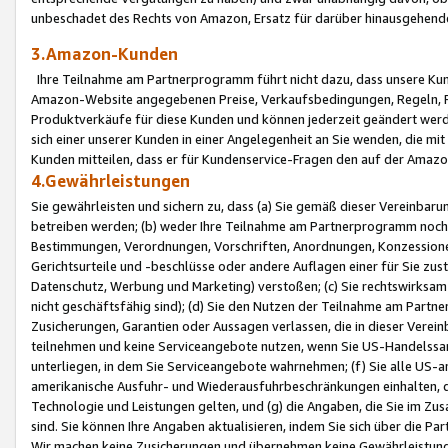
unbeschadet des Rechts von Amazon, Ersatz für darüber hinausgehen
3.Amazon-Kunden
Ihre Teilnahme am Partnerprogramm führt nicht dazu, dass unsere Kun
Amazon-Website angegebenen Preise, Verkaufsbedingungen, Regeln, Ri
Produktverkäufe für diese Kunden und können jederzeit geändert werde
sich einer unserer Kunden in einer Angelegenheit an Sie wenden, die 
Kunden mitteilen, dass er für Kundenservice-Fragen den auf der Ama
4.Gewährleistungen
Sie gewährleisten und sichern zu, dass (a) Sie gemäß dieser Vereinba
betreiben werden; (b) weder Ihre Teilnahme am Partnerprogramm noch d
Bestimmungen, Verordnungen, Vorschriften, Anordnungen, Konzessionen,
Gerichtsurteile und -beschlüsse oder andere Auflagen einer für Sie zu
Datenschutz, Werbung und Marketing) verstoßen; (c) Sie rechtswirksam 
nicht geschäftsfähig sind); (d) Sie den Nutzen der Teilnahme am Partne
Zusicherungen, Garantien oder Aussagen verlassen, die in dieser Verein
teilnehmen und keine Serviceangebote nutzen, wenn Sie US-Handelssa
unterliegen, in dem Sie Serviceangebote wahrnehmen; (f) Sie alle US
amerikanische Ausfuhr- und Wiederausfuhrbeschränkungen einhalten, 
Technologie und Leistungen gelten, und (g) die Angaben, die Sie im 
sind. Sie können Ihre Angaben aktualisieren, indem Sie sich über die 
Wir machen keine Zusicherungen und übernehmen keine Gewährleistun