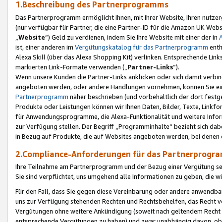
1.Beschreibung des Partnerprogramms
Das Partnerprogramm ermöglicht Ihnen, mit Ihrer Website, Ihren nutzer
(nur verfügbar für Partner, die eine Partner-ID für die Amazon UK We
„
Website
“) Geld zu verdienen, indem Sie Ihre Website mit einer der in
ist, einer anderen im
Vergütungskatalog für das Partnerprogramm
enth
Alexa Skill (über das Alexa Shopping Kit) verlinken. Entsprechende Lin
markierten Link-Formate verwenden („
Partner-Links
“).
Wenn unsere Kunden die Partner-Links anklicken oder sich damit verbi
angeboten werden, oder andere Handlungen vornehmen, können Sie eine
Partnerprogramm
näher beschrieben (und vorbehaltlich der dort festg
Produkte oder Leistungen können wir Ihnen Daten, Bilder, Texte, Linkfo
für Anwendungsprogramme, die Alexa-Funktionalität und weitere Inf
zur Verfügung stellen. Der Begriff „Programminhalte“ bezieht sich dabe
in Bezug auf Produkte, die auf Websites angeboten werden, bei denen 
2.Compliance-Anforderungen für das Partnerprog
Ihre Teilnahme am Partnerprogramm und der Bezug einer Vergütung setz
Sie sind verpflichtet, uns umgehend alle Informationen zu geben, die w
Für den Fall, dass Sie gegen diese Vereinbarung oder andere anwendba
uns zur Verfügung stehenden Rechten und Rechtsbehelfen, das Recht vo
Vergütungen ohne weitere Ankündigung (soweit nach geltendem Recht z
entsprechende Vergütungen zu haben) und zwar unabhängig davon, ob 