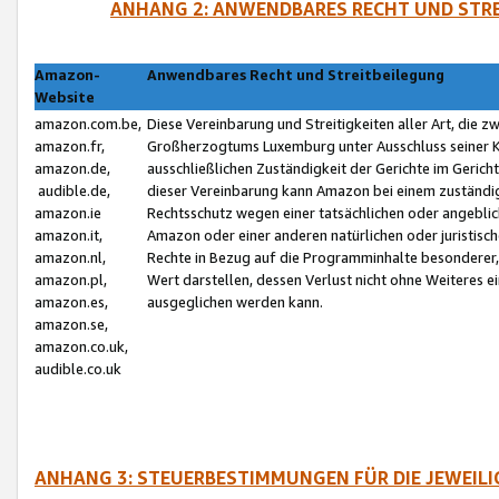
ANHANG 2: ANWENDBARES RECHT UND STRE
Amazon-
Anwendbares Recht und Streitbeilegung
Website
amazon.com.be,
Diese Vereinbarung und Streitigkeiten aller Art, die 
amazon.fr,
Großherzogtums Luxemburg unter Ausschluss seiner Kol
amazon.de,
ausschließlichen Zuständigkeit der Gerichte im Geri
audible.de,
dieser Vereinbarung kann Amazon bei einem zuständig
amazon.ie
Rechtsschutz wegen einer tatsächlichen oder angebli
amazon.it,
Amazon oder einer anderen natürlichen oder juristisc
amazon.nl,
Rechte in Bezug auf die Programminhalte besonderer,
amazon.pl,
Wert darstellen, dessen Verlust nicht ohne Weiteres e
amazon.es,
ausgeglichen werden kann.
amazon.se,
amazon.co.uk,
audible.co.uk
ANHANG 3: STEUERBESTIMMUNGEN FÜR DIE JEWEIL