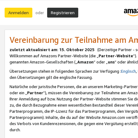
Anmelden
Registrieren
oder
Vereinbarung zur Teilnahme am 
zuletzt aktualisiert am
:
15. Oktober 2025
(Derzeitige Partner - 
Willkommen auf Amazons Partner-Website (die „
Partner-Website
“)
genannten Amazon-Gesellschaften („
Amazon
“ oder „
uns
“ oder ähnli
Übersetzungen stehen in folgenden Sprachen zur Verfügung :
Englisch
,
den Übersetzungen gilt die englische Fassung.
Natürliche oder juristische Personen, die an unserem Marketing-Partn
oder ein „
Partner
“), müssen die Vereinbarung zur Teilnahme am Ama
Ihrer Anmeldung auf bzw. Nutzung der Partner-Website stimmen Sie die
zu, die durch Bezugnahme einen wesentlichen Bestandteil dieser Verei
Partnerprogramm, die IP-Lizenz für das Partnerprogramm, den Vergütu
Partnerprogramm). Inhalte, die du auf der Website Amazon.com veröffe
des Verbots von Kundenrezensionen, die gegen eine Vergütung erstellt, 
durch.