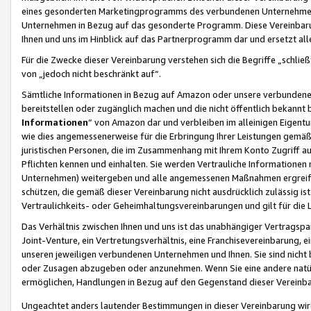
eines gesonderten Marketingprogramms des verbundenen Unternehmens
Unternehmen in Bezug auf das gesonderte Programm. Diese Vereinbarung
Ihnen und uns im Hinblick auf das Partnerprogramm dar und ersetzt al
Für die Zwecke dieser Vereinbarung verstehen sich die Begriffe „schließ
von „jedoch nicht beschränkt auf“.
Sämtliche Informationen in Bezug auf Amazon oder unsere verbunde
bereitstellen oder zugänglich machen und die nicht öffentlich bekannt bz
Informationen
“ von Amazon dar und verbleiben im alleinigen Eigent
wie dies angemessenerweise für die Erbringung Ihrer Leistungen gemäß d
juristischen Personen, die im Zusammenhang mit Ihrem Konto Zugriff au
Pflichten kennen und einhalten. Sie werden Vertrauliche Informationen 
Unternehmen) weitergeben und alle angemessenen Maßnahmen ergreifen
schützen, die gemäß dieser Vereinbarung nicht ausdrücklich zulässig is
Vertraulichkeits- oder Geheimhaltungsvereinbarungen und gilt für die
Das Verhältnis zwischen Ihnen und uns ist das unabhängiger Vertragspa
Joint-Venture, ein Vertretungsverhältnis, eine Franchisevereinbarung, 
unseren jeweiligen verbundenen Unternehmen und Ihnen. Sie sind ni
oder Zusagen abzugeben oder anzunehmen. Wenn Sie eine andere natürli
ermöglichen, Handlungen in Bezug auf den Gegenstand dieser Vereinbar
Ungeachtet anders lautender Bestimmungen in dieser Vereinbarung wird