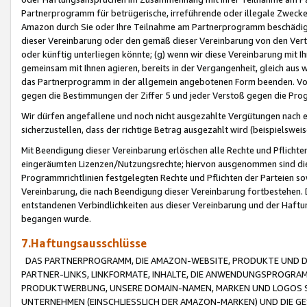
Partnerprogramm für betrügerische, irreführende oder illegale Zwecke
Amazon durch Sie oder Ihre Teilnahme am Partnerprogramm beschädig
dieser Vereinbarung oder den gemäß dieser Vereinbarung von den Vertr
oder künftig unterliegen könnte; (g) wenn wir diese Vereinbarung mit I
gemeinsam mit Ihnen agieren, bereits in der Vergangenheit, gleich aus
das Partnerprogramm in der allgemein angebotenen Form beenden. Vors
gegen die Bestimmungen der Ziffer 5 und jeder Verstoß gegen die Prog
Wir dürfen angefallene und noch nicht ausgezahlte Vergütungen nach 
sicherzustellen, dass der richtige Betrag ausgezahlt wird (beispielsw
Mit Beendigung dieser Vereinbarung erlöschen alle Rechte und Pflichte
eingeräumten Lizenzen/Nutzungsrechte; hiervon ausgenommen sind die in 
Programmrichtlinien festgelegten Rechte und Pflichten der Parteien sow
Vereinbarung, die nach Beendigung dieser Vereinbarung fortbestehen. D
entstandenen Verbindlichkeiten aus dieser Vereinbarung und der Haft
begangen wurde.
7.Haftungsausschlüsse
DAS PARTNERPROGRAMM, DIE AMAZON-WEBSITE, PRODUKTE UND DI
PARTNER-LINKS, LINKFORMATE, INHALTE, DIE ANWENDUNGSPROGR
PRODUKTWERBUNG, UNSERE DOMAIN-NAMEN, MARKEN UND LOGOS S
UNTERNEHMEN (EINSCHLIESSLICH DER AMAZON-MARKEN) UND DIE GE