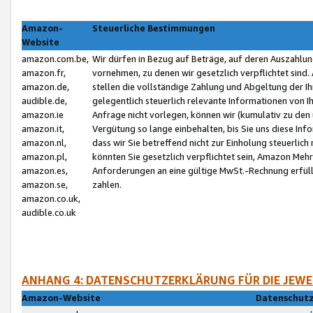
Amazon-
Steuerliche Bestimmungen
Website
amazon.com.be,
Wir dürfen in Bezug auf Beträge, auf deren Auszahlun
amazon.fr,
vornehmen, zu denen wir gesetzlich verpflichtet sind
amazon.de,
stellen die vollständige Zahlung und Abgeltung der 
audible.de,
gelegentlich steuerlich relevante Informationen von I
amazon.ie
Anfrage nicht vorlegen, können wir (kumulativ zu de
amazon.it,
Vergütung so lange einbehalten, bis Sie uns diese Inf
amazon.nl,
dass wir Sie betreffend nicht zur Einholung steuerlich 
amazon.pl,
könnten Sie gesetzlich verpflichtet sein, Amazon Meh
amazon.es,
Anforderungen an eine gültige MwSt.-Rechnung erfüllt
amazon.se,
zahlen.
amazon.co.uk,
audible.co.uk
ANHANG 4: DATENSCHUTZERKLÄRUNG FÜR DIE JEWE
Amazon-Website
Datenschutz