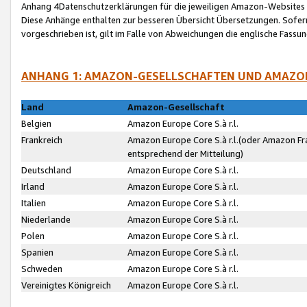
Anhang 4Datenschutzerklärungen für die jeweiligen Amazon-Websites
Diese Anhänge enthalten zur besseren Übersicht Übersetzungen. Sofe
vorgeschrieben ist, gilt im Falle von Abweichungen die englische Fass
ANHANG 1: AMAZON-GESELLSCHAFTEN UND AMAZO
Land
Amazon-Gesellschaft
Belgien
Amazon Europe Core S.à r.l.
Frankreich
Amazon Europe Core S.à r.l.(oder Amazon Fr
entsprechend der Mitteilung)
Deutschland
Amazon Europe Core S.à r.l.
Irland
Amazon Europe Core S.à r.l.
Italien
Amazon Europe Core S.à r.l.
Niederlande
Amazon Europe Core S.à r.l.
Polen
Amazon Europe Core S.à r.l.
Spanien
Amazon Europe Core S.à r.l.
Schweden
Amazon Europe Core S.à r.l.
Vereinigtes Königreich
Amazon Europe Core S.à r.l.