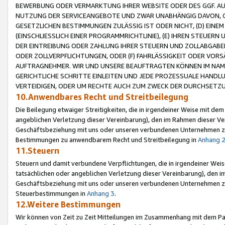
BEWERBUNG ODER VERMARKTUNG IHRER WEBSITE ODER DES GGF. AUF 
NUTZUNG DER SERVICEANGEBOTE UND ZWAR UNABHÄNGIG DAVON, O
GESETZLICHEN BESTIMMUNGEN ZULÄSSIG IST ODER NICHT, (D) EINE
(EINSCHLIESSLICH EINER PROGRAMMRICHTLINIE), (E) IHREN STEUER
DER EINTREIBUNG ODER ZAHLUNG IHRER STEUERN UND ZOLLABGAB
ODER ZOLLVERPFLICHTUNGEN, ODER (F) FAHRLÄSSIGKEIT ODER VORS
AUFTRAGNEHMER. WIR UND UNSERE BEAUFTRAGTEN KÖNNEN IM NAME
GERICHTLICHE SCHRITTE EINLEITEN UND JEDE PROZESSUALE HAND
VERTEIDIGEN, ODER UM RECHTE AUCH ZUM ZWECK DER DURCHSETZU
10.Anwendbares Recht und Streitbeilegung
Die Beilegung etwaiger Streitigkeiten, die in irgendeiner Weise mit de
angeblichen Verletzung dieser Vereinbarung), den im Rahmen dieser Ve
Geschäftsbeziehung mit uns oder unseren verbundenen Unternehmen zu
Bestimmungen zu anwendbarem Recht und Streitbeilegung in
Anhang 
11.Steuern
Steuern und damit verbundene Verpflichtungen, die in irgendeiner Wei
tatsächlichen oder angeblichen Verletzung dieser Vereinbarung), den 
Geschäftsbeziehung mit uns oder unseren verbundenen Unternehmen z
Steuerbestimmungen in
Anhang 3
.
12.Weitere Bestimmungen
Wir können von Zeit zu Zeit Mitteilungen im Zusammenhang mit dem Par