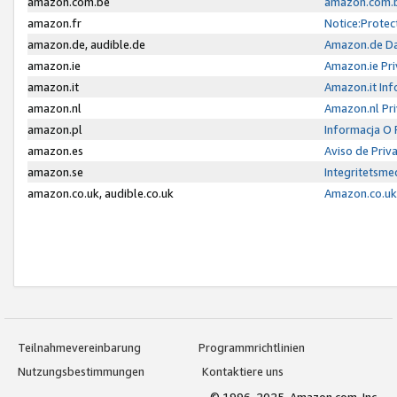
amazon.com.be
amazon.com.b
amazon.fr
Notice:Protec
amazon.de, audible.de
Amazon.de Da
amazon.ie
Amazon.ie Pri
amazon.it
Amazon.it Inf
amazon.nl
Amazon.nl Pri
amazon.pl
Informacja O
amazon.es
Aviso de Priv
amazon.se
Integritetsm
amazon.co.uk, audible.co.uk
Amazon.co.uk 
Teilnahmevereinbarung
Programmrichtlinien
Nutzungsbestimmungen
Kontaktiere uns