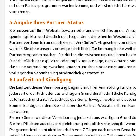
mit dem Partnerprogramm erwarten können, und wir sind nicht für etwa
vornehmen.
5.Angabe Ihres Partner-Status
Sie müssen auf Ihrer Website bzw. an jeder anderen Stelle, an der Am
genehmigt, klar und deutlich den folgenden oder einen im Wesentlichen
Partner verdiene ich an qualifizierten Verkäufen“. Abgesehen von die
werden Sie ohne unsere vorherige schriftliche Zustimmung keine weite
Partnerprogramm machen. Sie dürfen die zwischen uns und Ihnen best
(einschließlich der expliziten oder impliziten Aussage, dass Amazon Si
dass eine Verbindung zwischen Amazon und Ihnen oder einer anderen natü
vorliegenden Vereinbarung ausdrücklich gestattet ist.
6.Laufzeit und Kündigung
Die Laufzeit dieser Vereinbarung beginnt mit Ihrer Anmeldung für die 
jederzeit ordentlich oder aus wichtigem Grund durch schriftliche Kündi
automatisch und unter Ausschluss des Gerichtswegs), wobei eine solch
können kündigen, indem Sie sich über die Partner-Website in Ihrem Ko
auswählen.
Ferner können wir diese Vereinbarung jederzeit aus wichtigem Grund dur
Sie Ihre Pflichten aus dieser Vereinbarung erheblich verletzen; (b) wen
Programmrichtlinien) nicht innerhalb von 7 Tagen nach unserer Benachr
oder Haftungsansprüchen im Zusammenhang mit Ihrer Teilnahme am Pa