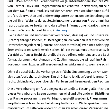
und SMS-Nachrichten. Ferner dürfen wir (a) Informationen über Ihre We
von Partner-Links und Programminhalten erhalten überwachen, aufzei
vor dem Kauf eines Produkts auf der Amazon-Website über einen auf Ih
prüfen, überwachen und anderweitig untersuchen, um die Einhaltung dies
die auf Ihrer Website dargestellte Implementierung von Programminhalt
reproduzieren, verbreiten und darstellen. Informationen darüber, wie w
Amazon-Datenschutzerklärung in
Anhang 4
.
Sie bestätigen und sind damit einverstanden, dass (a) wir und unsere 
(Traffic) anregen können, zu Bedingungen, die von den in dieser Vere
Unternehmen jederzeit (unmittelbar oder mittelbar) Websites oder Appl
Ihrer Website im Wettbewerb stehen, (c) ein Versäumnis unsererseits, I
Verzicht auf unser Recht darstellt, die betroffene oder eine andere B
Aktualisierungen, Handlungen und Zustimmungen, die wir ggf. im Rahme
vorgenommen bzw. erteilt werden und nur wirksam sind, wenn sie schri
Ohne die ausdrückliche vorherige schriftliche Zustimmung von Amazon
abtreten. Vorbehaltlich dieser Einschränkung ist diese Vereinbarung f
rechtlich bindend, gegenüber den Parteien und ihren jeweiligen Rech
Diese Vereinbarung umfasst die jeweils aktuellste Fassung aller Richtli
dieser Vereinbarung Bezug genommen wird und alle anderen Richtlinie
des Partnerprogramms zur Verfügung gestellt werden („
Programmric
verpflichten sich zu deren Einhaltung. Im Falle von Widersprüchen zwi
maßgeblich. Im Falle von Widersprüchen zwischen dieser Vereinbarun