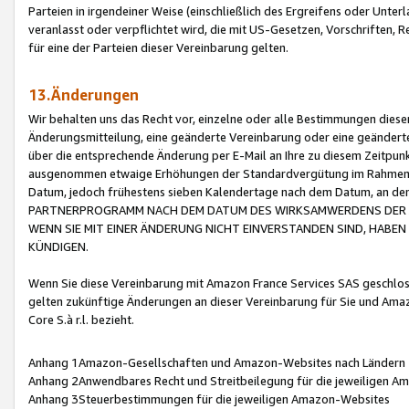
Parteien in irgendeiner Weise (einschließlich des Ergreifens oder Unt
veranlasst oder verpflichtet wird, die mit US-Gesetzen, Vorschriften,
für eine der Parteien dieser Vereinbarung gelten.
13.Änderungen
Wir behalten uns das Recht vor, einzelne oder alle Bestimmungen diese
Änderungsmitteilung, eine geänderte Vereinbarung oder eine geänderte 
über die entsprechende Änderung per E-Mail an Ihre zu diesem Zeitpun
ausgenommen etwaige Erhöhungen der Standardvergütung im Rahmen
Datum, jedoch frühestens sieben Kalendertage nach dem Datum, an de
PARTNERPROGRAMM NACH DEM DATUM DES WIRKSAMWERDENS DER Ä
WENN SIE MIT EINER ÄNDERUNG NICHT EINVERSTANDEN SIND, HABEN S
KÜNDIGEN.
Wenn Sie diese Vereinbarung mit Amazon France Services SAS geschlo
gelten zukünftige Änderungen an dieser Vereinbarung für Sie und Ama
Core S.à r.l. bezieht.
Anhang 1Amazon-Gesellschaften und Amazon-Websites nach Ländern
Anhang 2Anwendbares Recht und Streitbeilegung für die jeweiligen 
Anhang 3Steuerbestimmungen für die jeweiligen Amazon-Websites