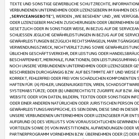
TEXTE UND SONSTIGE GEWERBLICHE SCHUTZRECHTE, INFORMATIONE
VERBUNDENEN UNTERNEHMEN ODER LIZENZGEBERN IM RAHMEN DES
„
SERVICEANGEBOTE
“), WERDEN „WIE BESEHEN“ UND „WIE VERFÜ
ODER LIZENZGEBER MACHEN ZUSICHERUNGEN ODER ÜBERNEHMEN GEW
GESETZLICH ODER IN SONSTIGER WEISE, IN BEZUG AUF DIE SERVI
SCHLIESSEN JEGLICHE GEWÄHRLEISTUNGEN IN BEZUG AUF DIE SERVI
GEWÄHRLEISTUNGEN BEZÜGLICH RECHTSMÄNGELN, MARKTGÄNGIGKEIT
VERWENDUNGSZWECK, NICHTVERLETZUNG SOWIE GEWÄHRLEISTUNGEN 
ÜBLICHEN GESCHÄFTSVERKEHR, DER LEISTUNG ODER HANDELSBRÄUCH
BESCHAFFENHEIT, MERKMALE, FUNKTIONEN, DEN LEISTUNGSUMFANG 
NOCH UNSERE VERBUNDENEN UNTERNEHMEN ODER LIZENZGEBER GEWÄ
BESCHRIEBEN DURCHGÄNGIG BZW. AUF BESTIMMTE ART UND WEISE
KORREKT, FEHLERFREI ODER FREI VON SCHÄDLICHEN KOMPONENTEN
HAFTEN FÜR: (A) FEHLER, UNGENAUIGKEITEN, VIREN, SCHADSOFTW
SYSTEMABSTÜRZE; ODER (B) UNBERECHTIGTE ZUGRIFFE AUF BZW. 
WEBSITE ODER VON DATEN, BILDERN, TEXTEN ODER SONSTIGEN INF
ODER EINER ANDEREN NATÜRLICHEN ODER JURISTISCHEN PERSON OD
GEWÄHRLEISTUNGSANSPRÜCHE, ES SEIN DENN, DIESE SIND IN DIES
UNSERE VERBUNDENEN UNTERNEHMEN ODER LIZENZGEBER FÜR EN
AUFGRUND (X) DES VERLUSTS VON VORAUSSICHTLICHEN GEWINNEN
VORTEILEN SOWIE (Y) VON INVESTITIONEN, AUFWENDUNGEN ODER VE
PARTNERPROGRAMM VORNEHMEN BZW. ÜBERNEHMEN ODER (Z) DER 