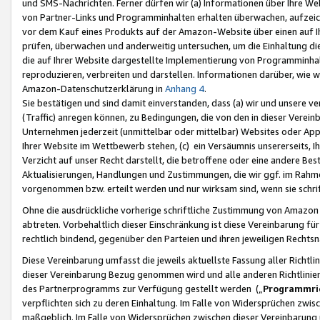
und SMS-Nachrichten. Ferner dürfen wir (a) Informationen über Ihre We
von Partner-Links und Programminhalten erhalten überwachen, aufzei
vor dem Kauf eines Produkts auf der Amazon-Website über einen auf Ih
prüfen, überwachen und anderweitig untersuchen, um die Einhaltung dies
die auf Ihrer Website dargestellte Implementierung von Programminhalt
reproduzieren, verbreiten und darstellen. Informationen darüber, wie w
Amazon-Datenschutzerklärung in
Anhang 4
.
Sie bestätigen und sind damit einverstanden, dass (a) wir und unsere 
(Traffic) anregen können, zu Bedingungen, die von den in dieser Vere
Unternehmen jederzeit (unmittelbar oder mittelbar) Websites oder Appl
Ihrer Website im Wettbewerb stehen, (c) ein Versäumnis unsererseits, I
Verzicht auf unser Recht darstellt, die betroffene oder eine andere B
Aktualisierungen, Handlungen und Zustimmungen, die wir ggf. im Rahme
vorgenommen bzw. erteilt werden und nur wirksam sind, wenn sie schri
Ohne die ausdrückliche vorherige schriftliche Zustimmung von Amazon
abtreten. Vorbehaltlich dieser Einschränkung ist diese Vereinbarung f
rechtlich bindend, gegenüber den Parteien und ihren jeweiligen Rech
Diese Vereinbarung umfasst die jeweils aktuellste Fassung aller Richtli
dieser Vereinbarung Bezug genommen wird und alle anderen Richtlinie
des Partnerprogramms zur Verfügung gestellt werden („
Programmric
verpflichten sich zu deren Einhaltung. Im Falle von Widersprüchen zwi
maßgeblich. Im Falle von Widersprüchen zwischen dieser Vereinbarun