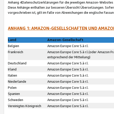
Anhang 4Datenschutzerklärungen für die jeweiligen Amazon-Websites
Diese Anhänge enthalten zur besseren Übersicht Übersetzungen. Sofe
vorgeschrieben ist, gilt im Falle von Abweichungen die englische Fass
ANHANG 1: AMAZON-GESELLSCHAFTEN UND AMAZO
Land
Amazon-Gesellschaft
Belgien
Amazon Europe Core S.à r.l.
Frankreich
Amazon Europe Core S.à r.l.(oder Amazon Fr
entsprechend der Mitteilung)
Deutschland
Amazon Europe Core S.à r.l.
Irland
Amazon Europe Core S.à r.l.
Italien
Amazon Europe Core S.à r.l.
Niederlande
Amazon Europe Core S.à r.l.
Polen
Amazon Europe Core S.à r.l.
Spanien
Amazon Europe Core S.à r.l.
Schweden
Amazon Europe Core S.à r.l.
Vereinigtes Königreich
Amazon Europe Core S.à r.l.