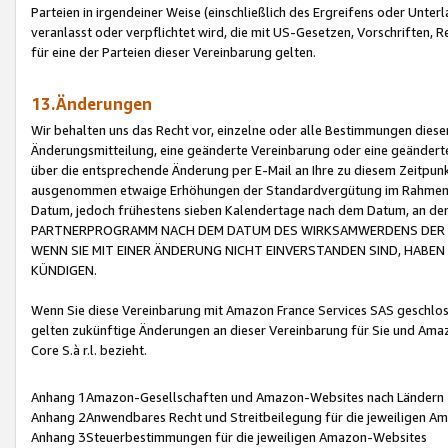
Parteien in irgendeiner Weise (einschließlich des Ergreifens oder Unt
veranlasst oder verpflichtet wird, die mit US-Gesetzen, Vorschriften,
für eine der Parteien dieser Vereinbarung gelten.
13.Änderungen
Wir behalten uns das Recht vor, einzelne oder alle Bestimmungen diese
Änderungsmitteilung, eine geänderte Vereinbarung oder eine geänderte 
über die entsprechende Änderung per E-Mail an Ihre zu diesem Zeitpun
ausgenommen etwaige Erhöhungen der Standardvergütung im Rahmen
Datum, jedoch frühestens sieben Kalendertage nach dem Datum, an de
PARTNERPROGRAMM NACH DEM DATUM DES WIRKSAMWERDENS DER Ä
WENN SIE MIT EINER ÄNDERUNG NICHT EINVERSTANDEN SIND, HABEN S
KÜNDIGEN.
Wenn Sie diese Vereinbarung mit Amazon France Services SAS geschlo
gelten zukünftige Änderungen an dieser Vereinbarung für Sie und Ama
Core S.à r.l. bezieht.
Anhang 1Amazon-Gesellschaften und Amazon-Websites nach Ländern
Anhang 2Anwendbares Recht und Streitbeilegung für die jeweiligen 
Anhang 3Steuerbestimmungen für die jeweiligen Amazon-Websites