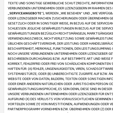
TEXTE UND SONSTIGE GEWERBLICHE SCHUTZRECHTE, INFORMATIONE
VERBUNDENEN UNTERNEHMEN ODER LIZENZGEBERN IM RAHMEN DES
„
SERVICEANGEBOTE
“), WERDEN „WIE BESEHEN“ UND „WIE VERFÜ
ODER LIZENZGEBER MACHEN ZUSICHERUNGEN ODER ÜBERNEHMEN GEW
GESETZLICH ODER IN SONSTIGER WEISE, IN BEZUG AUF DIE SERVI
SCHLIESSEN JEGLICHE GEWÄHRLEISTUNGEN IN BEZUG AUF DIE SERVI
GEWÄHRLEISTUNGEN BEZÜGLICH RECHTSMÄNGELN, MARKTGÄNGIGKEIT
VERWENDUNGSZWECK, NICHTVERLETZUNG SOWIE GEWÄHRLEISTUNGEN 
ÜBLICHEN GESCHÄFTSVERKEHR, DER LEISTUNG ODER HANDELSBRÄUCH
BESCHAFFENHEIT, MERKMALE, FUNKTIONEN, DEN LEISTUNGSUMFANG 
NOCH UNSERE VERBUNDENEN UNTERNEHMEN ODER LIZENZGEBER GEWÄ
BESCHRIEBEN DURCHGÄNGIG BZW. AUF BESTIMMTE ART UND WEISE
KORREKT, FEHLERFREI ODER FREI VON SCHÄDLICHEN KOMPONENTEN
HAFTEN FÜR: (A) FEHLER, UNGENAUIGKEITEN, VIREN, SCHADSOFTW
SYSTEMABSTÜRZE; ODER (B) UNBERECHTIGTE ZUGRIFFE AUF BZW. 
WEBSITE ODER VON DATEN, BILDERN, TEXTEN ODER SONSTIGEN INF
ODER EINER ANDEREN NATÜRLICHEN ODER JURISTISCHEN PERSON OD
GEWÄHRLEISTUNGSANSPRÜCHE, ES SEIN DENN, DIESE SIND IN DIES
UNSERE VERBUNDENEN UNTERNEHMEN ODER LIZENZGEBER FÜR EN
AUFGRUND (X) DES VERLUSTS VON VORAUSSICHTLICHEN GEWINNEN
VORTEILEN SOWIE (Y) VON INVESTITIONEN, AUFWENDUNGEN ODER VE
PARTNERPROGRAMM VORNEHMEN BZW. ÜBERNEHMEN ODER (Z) DER 