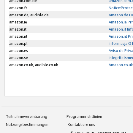
amazon.com.be
amazon.com.b
amazon.fr
Notice:Protec
amazon.de, audible.de
Amazon.de Da
amazon.ie
Amazon.ie Pri
amazon.it
Amazon.it Inf
amazon.nl
Amazon.nl Pri
amazon.pl
Informacja O
amazon.es
Aviso de Priv
amazon.se
Integritetsm
amazon.co.uk, audible.co.uk
Amazon.co.uk 
Teilnahmevereinbarung
Programmrichtlinien
Nutzungsbestimmungen
Kontaktiere uns