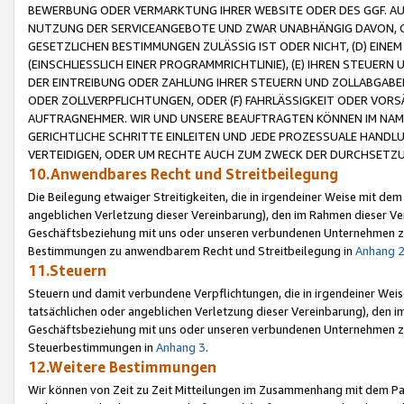
BEWERBUNG ODER VERMARKTUNG IHRER WEBSITE ODER DES GGF. AUF 
NUTZUNG DER SERVICEANGEBOTE UND ZWAR UNABHÄNGIG DAVON, O
GESETZLICHEN BESTIMMUNGEN ZULÄSSIG IST ODER NICHT, (D) EINE
(EINSCHLIESSLICH EINER PROGRAMMRICHTLINIE), (E) IHREN STEUER
DER EINTREIBUNG ODER ZAHLUNG IHRER STEUERN UND ZOLLABGAB
ODER ZOLLVERPFLICHTUNGEN, ODER (F) FAHRLÄSSIGKEIT ODER VORS
AUFTRAGNEHMER. WIR UND UNSERE BEAUFTRAGTEN KÖNNEN IM NAME
GERICHTLICHE SCHRITTE EINLEITEN UND JEDE PROZESSUALE HAND
VERTEIDIGEN, ODER UM RECHTE AUCH ZUM ZWECK DER DURCHSETZU
10.Anwendbares Recht und Streitbeilegung
Die Beilegung etwaiger Streitigkeiten, die in irgendeiner Weise mit de
angeblichen Verletzung dieser Vereinbarung), den im Rahmen dieser Ve
Geschäftsbeziehung mit uns oder unseren verbundenen Unternehmen zu
Bestimmungen zu anwendbarem Recht und Streitbeilegung in
Anhang 
11.Steuern
Steuern und damit verbundene Verpflichtungen, die in irgendeiner Wei
tatsächlichen oder angeblichen Verletzung dieser Vereinbarung), den 
Geschäftsbeziehung mit uns oder unseren verbundenen Unternehmen z
Steuerbestimmungen in
Anhang 3
.
12.Weitere Bestimmungen
Wir können von Zeit zu Zeit Mitteilungen im Zusammenhang mit dem Par