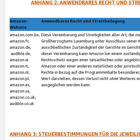
ANHANG 2: ANWENDBARES RECHT UND STRE
Amazon-
Anwendbares Recht und Streitbeilegung
Website
amazon.com.be,
Diese Vereinbarung und Streitigkeiten aller Art, die 
amazon.fr,
Großherzogtums Luxemburg unter Ausschluss seiner Kol
amazon.de,
ausschließlichen Zuständigkeit der Gerichte im Geri
audible.de,
dieser Vereinbarung kann Amazon bei einem zuständig
amazon.ie
Rechtsschutz wegen einer tatsächlichen oder angebli
amazon.it,
Amazon oder einer anderen natürlichen oder juristisc
amazon.nl,
Rechte in Bezug auf die Programminhalte besonderer,
amazon.pl,
Wert darstellen, dessen Verlust nicht ohne Weiteres e
amazon.es,
ausgeglichen werden kann.
amazon.se,
amazon.co.uk,
audible.co.uk
ANHANG 3: STEUERBESTIMMUNGEN FÜR DIE JEWEIL