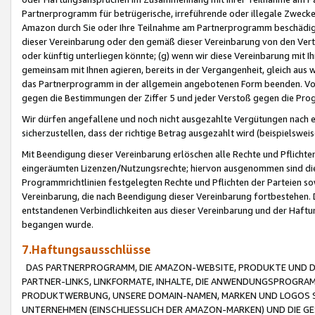
Partnerprogramm für betrügerische, irreführende oder illegale Zwecke
Amazon durch Sie oder Ihre Teilnahme am Partnerprogramm beschädig
dieser Vereinbarung oder den gemäß dieser Vereinbarung von den Vertr
oder künftig unterliegen könnte; (g) wenn wir diese Vereinbarung mit I
gemeinsam mit Ihnen agieren, bereits in der Vergangenheit, gleich aus
das Partnerprogramm in der allgemein angebotenen Form beenden. Vors
gegen die Bestimmungen der Ziffer 5 und jeder Verstoß gegen die Prog
Wir dürfen angefallene und noch nicht ausgezahlte Vergütungen nach 
sicherzustellen, dass der richtige Betrag ausgezahlt wird (beispielsw
Mit Beendigung dieser Vereinbarung erlöschen alle Rechte und Pflichte
eingeräumten Lizenzen/Nutzungsrechte; hiervon ausgenommen sind die in 
Programmrichtlinien festgelegten Rechte und Pflichten der Parteien sow
Vereinbarung, die nach Beendigung dieser Vereinbarung fortbestehen. D
entstandenen Verbindlichkeiten aus dieser Vereinbarung und der Haft
begangen wurde.
7.Haftungsausschlüsse
DAS PARTNERPROGRAMM, DIE AMAZON-WEBSITE, PRODUKTE UND DI
PARTNER-LINKS, LINKFORMATE, INHALTE, DIE ANWENDUNGSPROGR
PRODUKTWERBUNG, UNSERE DOMAIN-NAMEN, MARKEN UND LOGOS S
UNTERNEHMEN (EINSCHLIESSLICH DER AMAZON-MARKEN) UND DIE GE