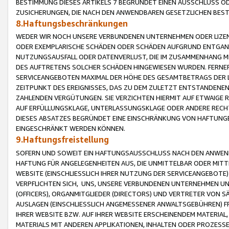
BESTIMMUNG DIESES ARTIKELS 7 BEGRÜNDET EINEN AUSSCHLUSS 
ZUSICHERUNGEN, DIE NACH DEN ANWENDBAREN GESETZLICHEN BE
8.Haftungsbeschränkungen
WEDER WIR NOCH UNSERE VERBUNDENEN UNTERNEHMEN ODER LIZEN
ODER EXEMPLARISCHE SCHÄDEN ODER SCHÄDEN AUFGRUND ENTGANG
NUTZUNGSAUSFALL ODER DATENVERLUST, DIE IM ZUSAMMENHANG MI
DES AUFTRETENS SOLCHER SCHÄDEN HINGEWIESEN WURDEN. FERN
SERVICEANGEBOTEN MAXIMAL DER HÖHE DES GESAMTBETRAGS DER 
ZEITPUNKT DES EREIGNISSES, DAS ZU DEM ZULETZT ENTSTANDENE
ZAHLENDEN VERGÜTUNGEN. SIE VERZICHTEN HIERMIT AUF ETWAIGE 
AUF ERFÜLLUNGSKLAGE, UNTERLASSUNGSKLAGE ODER ANDERE RECHT
DIESES ABSATZES BEGRÜNDET EINE EINSCHRÄNKUNG VON HAFTUNG
EINGESCHRÄNKT WERDEN KÖNNEN.
9.Haftungsfreistellung
SOFERN UND SOWEIT EIN HAFTUNGSAUSSCHLUSS NACH DEN ANWENDB
HAFTUNG FÜR ANGELEGENHEITEN AUS, DIE UNMITTELBAR ODER MITT
WEBSITE (EINSCHLIESSLICH IHRER NUTZUNG DER SERVICEANGEBOTE)
VERPFLICHTEN SICH, UNS, UNSERE VERBUNDENEN UNTERNEHMEN UN
(OFFICERS), ORGANMITGLIEDER (DIRECTORS) UND VERTRETER VON 
AUSLAGEN (EINSCHLIESSLICH ANGEMESSENER ANWALTSGEBÜHREN) FR
IHRER WEBSITE BZW. AUF IHRER WEBSITE ERSCHEINENDEM MATERIAL
MATERIALS MIT ANDEREN APPLIKATIONEN, INHALTEN ODER PROZESSE