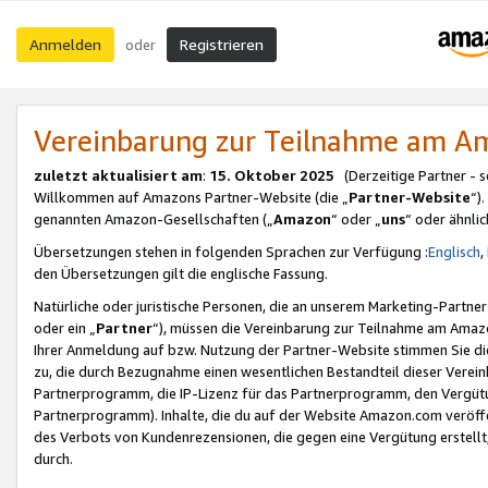
Anmelden
Registrieren
oder
Vereinbarung zur Teilnahme am 
zuletzt aktualisiert am
:
15. Oktober 2025
(Derzeitige Partner - 
Willkommen auf Amazons Partner-Website (die „
Partner-Website
“)
genannten Amazon-Gesellschaften („
Amazon
“ oder „
uns
“ oder ähnli
Übersetzungen stehen in folgenden Sprachen zur Verfügung :
Englisch
,
den Übersetzungen gilt die englische Fassung.
Natürliche oder juristische Personen, die an unserem Marketing-Partn
oder ein „
Partner
“), müssen die Vereinbarung zur Teilnahme am Ama
Ihrer Anmeldung auf bzw. Nutzung der Partner-Website stimmen Sie die
zu, die durch Bezugnahme einen wesentlichen Bestandteil dieser Verei
Partnerprogramm, die IP-Lizenz für das Partnerprogramm, den Vergütu
Partnerprogramm). Inhalte, die du auf der Website Amazon.com veröffe
des Verbots von Kundenrezensionen, die gegen eine Vergütung erstellt, 
durch.