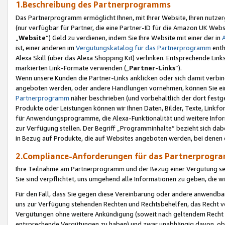
1.Beschreibung des Partnerprogramms
Das Partnerprogramm ermöglicht Ihnen, mit Ihrer Website, Ihren nutzer
(nur verfügbar für Partner, die eine Partner-ID für die Amazon UK We
„
Website
“) Geld zu verdienen, indem Sie Ihre Website mit einer der in
ist, einer anderen im
Vergütungskatalog für das Partnerprogramm
enth
Alexa Skill (über das Alexa Shopping Kit) verlinken. Entsprechende Lin
markierten Link-Formate verwenden („
Partner-Links
“).
Wenn unsere Kunden die Partner-Links anklicken oder sich damit verbi
angeboten werden, oder andere Handlungen vornehmen, können Sie eine
Partnerprogramm
näher beschrieben (und vorbehaltlich der dort festg
Produkte oder Leistungen können wir Ihnen Daten, Bilder, Texte, Linkfo
für Anwendungsprogramme, die Alexa-Funktionalität und weitere Inf
zur Verfügung stellen. Der Begriff „Programminhalte“ bezieht sich dabe
in Bezug auf Produkte, die auf Websites angeboten werden, bei denen 
2.Compliance-Anforderungen für das Partnerprog
Ihre Teilnahme am Partnerprogramm und der Bezug einer Vergütung setz
Sie sind verpflichtet, uns umgehend alle Informationen zu geben, die w
Für den Fall, dass Sie gegen diese Vereinbarung oder andere anwendba
uns zur Verfügung stehenden Rechten und Rechtsbehelfen, das Recht vo
Vergütungen ohne weitere Ankündigung (soweit nach geltendem Recht z
entsprechende Vergütungen zu haben) und zwar unabhängig davon, ob 