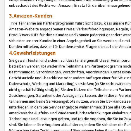
unbeschadet des Rechts von Amazon, Ersatz für darüber hinausgehen
3.Amazon-Kunden
Ihre Teilnahme am Partnerprogramm führt nicht dazu, dass unsere Kun
Amazon-Website angegebenen Preise, Verkaufsbedingungen, Regeln, Ri
Produktverkäufe für diese Kunden und können jederzeit geändert werde
sich einer unserer Kunden in einer Angelegenheit an Sie wenden, die 
Kunden mitteilen, dass er für Kundenservice-Fragen den auf der Ama
4.Gewährleistungen
Sie gewährleisten und sichern zu, dass (a) Sie gemäß dieser Vereinba
betreiben werden; (b) weder Ihre Teilnahme am Partnerprogramm noch d
Bestimmungen, Verordnungen, Vorschriften, Anordnungen, Konzessionen,
Gerichtsurteile und -beschlüsse oder andere Auflagen einer für Sie zu
Datenschutz, Werbung und Marketing) verstoßen; (c) Sie rechtswirksam 
nicht geschäftsfähig sind); (d) Sie den Nutzen der Teilnahme am Partne
Zusicherungen, Garantien oder Aussagen verlassen, die in dieser Verein
teilnehmen und keine Serviceangebote nutzen, wenn Sie US-Handelssa
unterliegen, in dem Sie Serviceangebote wahrnehmen; (f) Sie alle US
amerikanische Ausfuhr- und Wiederausfuhrbeschränkungen einhalten, 
Technologie und Leistungen gelten, und (g) die Angaben, die Sie im 
sind. Sie können Ihre Angaben aktualisieren, indem Sie sich über die 
Wir machen keine Zusicherungen und übernehmen keine Gewährleistun