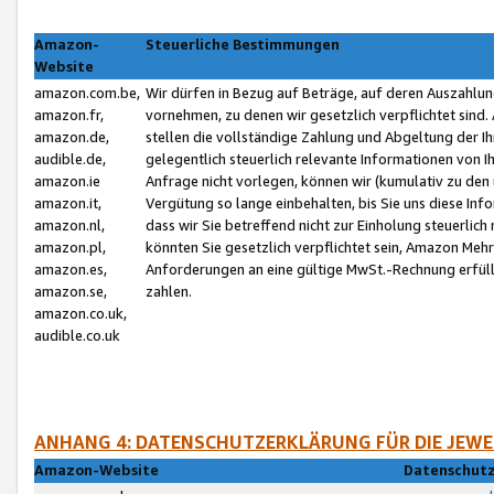
Amazon-
Steuerliche Bestimmungen
Website
amazon.com.be,
Wir dürfen in Bezug auf Beträge, auf deren Auszahlun
amazon.fr,
vornehmen, zu denen wir gesetzlich verpflichtet sind
amazon.de,
stellen die vollständige Zahlung und Abgeltung der 
audible.de,
gelegentlich steuerlich relevante Informationen von I
amazon.ie
Anfrage nicht vorlegen, können wir (kumulativ zu de
amazon.it,
Vergütung so lange einbehalten, bis Sie uns diese Inf
amazon.nl,
dass wir Sie betreffend nicht zur Einholung steuerlich 
amazon.pl,
könnten Sie gesetzlich verpflichtet sein, Amazon Meh
amazon.es,
Anforderungen an eine gültige MwSt.-Rechnung erfüllt
amazon.se,
zahlen.
amazon.co.uk,
audible.co.uk
ANHANG 4: DATENSCHUTZERKLÄRUNG FÜR DIE JEWE
Amazon-Website
Datenschutz