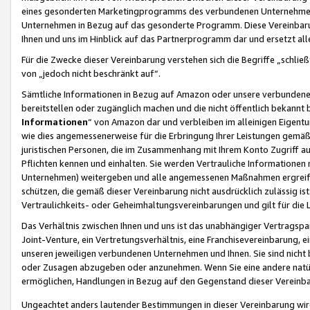
eines gesonderten Marketingprogramms des verbundenen Unternehmens
Unternehmen in Bezug auf das gesonderte Programm. Diese Vereinbarung
Ihnen und uns im Hinblick auf das Partnerprogramm dar und ersetzt al
Für die Zwecke dieser Vereinbarung verstehen sich die Begriffe „schließ
von „jedoch nicht beschränkt auf“.
Sämtliche Informationen in Bezug auf Amazon oder unsere verbunde
bereitstellen oder zugänglich machen und die nicht öffentlich bekannt bz
Informationen
“ von Amazon dar und verbleiben im alleinigen Eigent
wie dies angemessenerweise für die Erbringung Ihrer Leistungen gemäß d
juristischen Personen, die im Zusammenhang mit Ihrem Konto Zugriff au
Pflichten kennen und einhalten. Sie werden Vertrauliche Informationen 
Unternehmen) weitergeben und alle angemessenen Maßnahmen ergreifen
schützen, die gemäß dieser Vereinbarung nicht ausdrücklich zulässig is
Vertraulichkeits- oder Geheimhaltungsvereinbarungen und gilt für die
Das Verhältnis zwischen Ihnen und uns ist das unabhängiger Vertragspa
Joint-Venture, ein Vertretungsverhältnis, eine Franchisevereinbarung, 
unseren jeweiligen verbundenen Unternehmen und Ihnen. Sie sind ni
oder Zusagen abzugeben oder anzunehmen. Wenn Sie eine andere natürli
ermöglichen, Handlungen in Bezug auf den Gegenstand dieser Vereinbar
Ungeachtet anders lautender Bestimmungen in dieser Vereinbarung wird