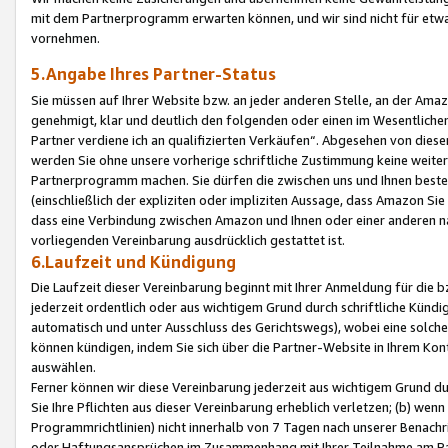
mit dem Partnerprogramm erwarten können, und wir sind nicht für etwa
vornehmen.
5.Angabe Ihres Partner-Status
Sie müssen auf Ihrer Website bzw. an jeder anderen Stelle, an der Am
genehmigt, klar und deutlich den folgenden oder einen im Wesentlichen
Partner verdiene ich an qualifizierten Verkäufen“. Abgesehen von die
werden Sie ohne unsere vorherige schriftliche Zustimmung keine weite
Partnerprogramm machen. Sie dürfen die zwischen uns und Ihnen best
(einschließlich der expliziten oder impliziten Aussage, dass Amazon Si
dass eine Verbindung zwischen Amazon und Ihnen oder einer anderen natü
vorliegenden Vereinbarung ausdrücklich gestattet ist.
6.Laufzeit und Kündigung
Die Laufzeit dieser Vereinbarung beginnt mit Ihrer Anmeldung für die 
jederzeit ordentlich oder aus wichtigem Grund durch schriftliche Kündi
automatisch und unter Ausschluss des Gerichtswegs), wobei eine solch
können kündigen, indem Sie sich über die Partner-Website in Ihrem Ko
auswählen.
Ferner können wir diese Vereinbarung jederzeit aus wichtigem Grund dur
Sie Ihre Pflichten aus dieser Vereinbarung erheblich verletzen; (b) wen
Programmrichtlinien) nicht innerhalb von 7 Tagen nach unserer Benachr
oder Haftungsansprüchen im Zusammenhang mit Ihrer Teilnahme am Pa