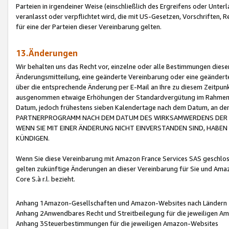
Parteien in irgendeiner Weise (einschließlich des Ergreifens oder Unt
veranlasst oder verpflichtet wird, die mit US-Gesetzen, Vorschriften,
für eine der Parteien dieser Vereinbarung gelten.
13.Änderungen
Wir behalten uns das Recht vor, einzelne oder alle Bestimmungen diese
Änderungsmitteilung, eine geänderte Vereinbarung oder eine geänderte 
über die entsprechende Änderung per E-Mail an Ihre zu diesem Zeitpun
ausgenommen etwaige Erhöhungen der Standardvergütung im Rahmen
Datum, jedoch frühestens sieben Kalendertage nach dem Datum, an de
PARTNERPROGRAMM NACH DEM DATUM DES WIRKSAMWERDENS DER Ä
WENN SIE MIT EINER ÄNDERUNG NICHT EINVERSTANDEN SIND, HABEN S
KÜNDIGEN.
Wenn Sie diese Vereinbarung mit Amazon France Services SAS geschlo
gelten zukünftige Änderungen an dieser Vereinbarung für Sie und Ama
Core S.à r.l. bezieht.
Anhang 1Amazon-Gesellschaften und Amazon-Websites nach Ländern
Anhang 2Anwendbares Recht und Streitbeilegung für die jeweiligen 
Anhang 3Steuerbestimmungen für die jeweiligen Amazon-Websites