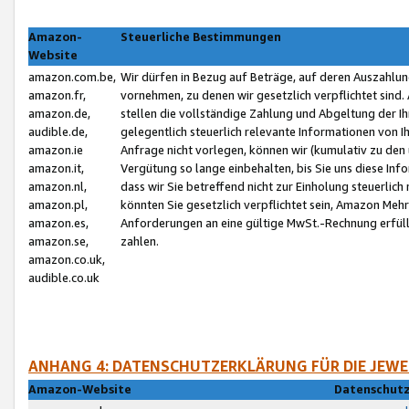
Amazon-
Steuerliche Bestimmungen
Website
amazon.com.be,
Wir dürfen in Bezug auf Beträge, auf deren Auszahlun
amazon.fr,
vornehmen, zu denen wir gesetzlich verpflichtet sind
amazon.de,
stellen die vollständige Zahlung und Abgeltung der 
audible.de,
gelegentlich steuerlich relevante Informationen von I
amazon.ie
Anfrage nicht vorlegen, können wir (kumulativ zu de
amazon.it,
Vergütung so lange einbehalten, bis Sie uns diese Inf
amazon.nl,
dass wir Sie betreffend nicht zur Einholung steuerlich 
amazon.pl,
könnten Sie gesetzlich verpflichtet sein, Amazon Meh
amazon.es,
Anforderungen an eine gültige MwSt.-Rechnung erfüllt
amazon.se,
zahlen.
amazon.co.uk,
audible.co.uk
ANHANG 4: DATENSCHUTZERKLÄRUNG FÜR DIE JEWE
Amazon-Website
Datenschutz