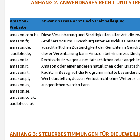
ANHANG 2: ANWENDBARES RECHT UND STRE
Amazon-
Anwendbares Recht und Streitbeilegung
Website
amazon.com.be,
Diese Vereinbarung und Streitigkeiten aller Art, die 
amazon.fr,
Großherzogtums Luxemburg unter Ausschluss seiner Kol
amazon.de,
ausschließlichen Zuständigkeit der Gerichte im Geri
audible.de,
dieser Vereinbarung kann Amazon bei einem zuständig
amazon.ie
Rechtsschutz wegen einer tatsächlichen oder angebli
amazon.it,
Amazon oder einer anderen natürlichen oder juristisc
amazon.nl,
Rechte in Bezug auf die Programminhalte besonderer,
amazon.pl,
Wert darstellen, dessen Verlust nicht ohne Weiteres e
amazon.es,
ausgeglichen werden kann.
amazon.se,
amazon.co.uk,
audible.co.uk
ANHANG 3: STEUERBESTIMMUNGEN FÜR DIE JEWEIL