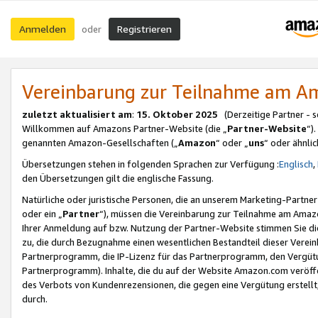
Anmelden
Registrieren
oder
Vereinbarung zur Teilnahme am 
zuletzt aktualisiert am
:
15. Oktober 2025
(Derzeitige Partner - 
Willkommen auf Amazons Partner-Website (die „
Partner-Website
“)
genannten Amazon-Gesellschaften („
Amazon
“ oder „
uns
“ oder ähnli
Übersetzungen stehen in folgenden Sprachen zur Verfügung :
Englisch
,
den Übersetzungen gilt die englische Fassung.
Natürliche oder juristische Personen, die an unserem Marketing-Partn
oder ein „
Partner
“), müssen die Vereinbarung zur Teilnahme am Ama
Ihrer Anmeldung auf bzw. Nutzung der Partner-Website stimmen Sie die
zu, die durch Bezugnahme einen wesentlichen Bestandteil dieser Verei
Partnerprogramm, die IP-Lizenz für das Partnerprogramm, den Vergütu
Partnerprogramm). Inhalte, die du auf der Website Amazon.com veröffe
des Verbots von Kundenrezensionen, die gegen eine Vergütung erstellt, 
durch.