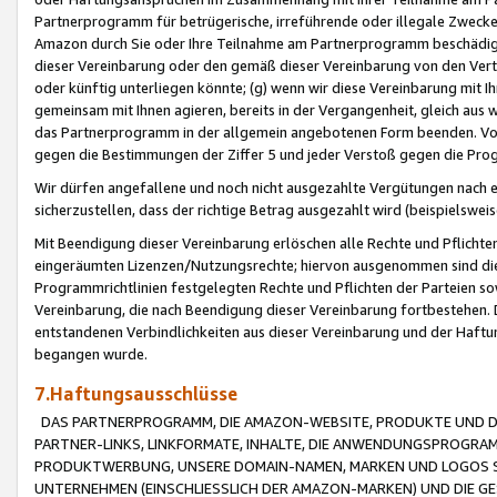
Partnerprogramm für betrügerische, irreführende oder illegale Zwecke
Amazon durch Sie oder Ihre Teilnahme am Partnerprogramm beschädig
dieser Vereinbarung oder den gemäß dieser Vereinbarung von den Vertr
oder künftig unterliegen könnte; (g) wenn wir diese Vereinbarung mit I
gemeinsam mit Ihnen agieren, bereits in der Vergangenheit, gleich aus
das Partnerprogramm in der allgemein angebotenen Form beenden. Vors
gegen die Bestimmungen der Ziffer 5 und jeder Verstoß gegen die Prog
Wir dürfen angefallene und noch nicht ausgezahlte Vergütungen nach 
sicherzustellen, dass der richtige Betrag ausgezahlt wird (beispielsw
Mit Beendigung dieser Vereinbarung erlöschen alle Rechte und Pflichte
eingeräumten Lizenzen/Nutzungsrechte; hiervon ausgenommen sind die in 
Programmrichtlinien festgelegten Rechte und Pflichten der Parteien sow
Vereinbarung, die nach Beendigung dieser Vereinbarung fortbestehen. D
entstandenen Verbindlichkeiten aus dieser Vereinbarung und der Haft
begangen wurde.
7.Haftungsausschlüsse
DAS PARTNERPROGRAMM, DIE AMAZON-WEBSITE, PRODUKTE UND DI
PARTNER-LINKS, LINKFORMATE, INHALTE, DIE ANWENDUNGSPROGR
PRODUKTWERBUNG, UNSERE DOMAIN-NAMEN, MARKEN UND LOGOS S
UNTERNEHMEN (EINSCHLIESSLICH DER AMAZON-MARKEN) UND DIE GE