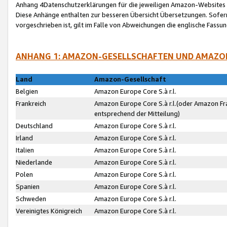
Anhang 4Datenschutzerklärungen für die jeweiligen Amazon-Websites
Diese Anhänge enthalten zur besseren Übersicht Übersetzungen. Sofe
vorgeschrieben ist, gilt im Falle von Abweichungen die englische Fass
ANHANG 1: AMAZON-GESELLSCHAFTEN UND AMAZO
Land
Amazon-Gesellschaft
Belgien
Amazon Europe Core S.à r.l.
Frankreich
Amazon Europe Core S.à r.l.(oder Amazon Fr
entsprechend der Mitteilung)
Deutschland
Amazon Europe Core S.à r.l.
Irland
Amazon Europe Core S.à r.l.
Italien
Amazon Europe Core S.à r.l.
Niederlande
Amazon Europe Core S.à r.l.
Polen
Amazon Europe Core S.à r.l.
Spanien
Amazon Europe Core S.à r.l.
Schweden
Amazon Europe Core S.à r.l.
Vereinigtes Königreich
Amazon Europe Core S.à r.l.