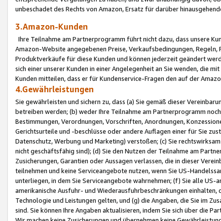
unbeschadet des Rechts von Amazon, Ersatz für darüber hinausgehen
3.Amazon-Kunden
Ihre Teilnahme am Partnerprogramm führt nicht dazu, dass unsere Kun
Amazon-Website angegebenen Preise, Verkaufsbedingungen, Regeln, Ri
Produktverkäufe für diese Kunden und können jederzeit geändert werde
sich einer unserer Kunden in einer Angelegenheit an Sie wenden, die 
Kunden mitteilen, dass er für Kundenservice-Fragen den auf der Ama
4.Gewährleistungen
Sie gewährleisten und sichern zu, dass (a) Sie gemäß dieser Vereinba
betreiben werden; (b) weder Ihre Teilnahme am Partnerprogramm noch d
Bestimmungen, Verordnungen, Vorschriften, Anordnungen, Konzessionen,
Gerichtsurteile und -beschlüsse oder andere Auflagen einer für Sie zu
Datenschutz, Werbung und Marketing) verstoßen; (c) Sie rechtswirksam 
nicht geschäftsfähig sind); (d) Sie den Nutzen der Teilnahme am Partne
Zusicherungen, Garantien oder Aussagen verlassen, die in dieser Verein
teilnehmen und keine Serviceangebote nutzen, wenn Sie US-Handelssa
unterliegen, in dem Sie Serviceangebote wahrnehmen; (f) Sie alle US
amerikanische Ausfuhr- und Wiederausfuhrbeschränkungen einhalten, 
Technologie und Leistungen gelten, und (g) die Angaben, die Sie im 
sind. Sie können Ihre Angaben aktualisieren, indem Sie sich über die 
Wir machen keine Zusicherungen und übernehmen keine Gewährleistun