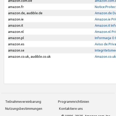
amazon.com.be
amazon.com.b
amazon.fr
Notice:Protec
amazon.de, audible.de
Amazon.de Da
amazon.ie
Amazon.ie Pri
amazon.it
Amazon.it Inf
amazon.nl
Amazon.nl Pri
amazon.pl
Informacja O
amazon.es
Aviso de Priv
amazon.se
Integritetsm
amazon.co.uk, audible.co.uk
Amazon.co.uk 
Teilnahmevereinbarung
Programmrichtlinien
Nutzungsbestimmungen
Kontaktiere uns