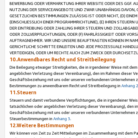
BEWERBUNG ODER VERMARKTUNG IHRER WEBSITE ODER DES GGF. AUF 
NUTZUNG DER SERVICEANGEBOTE UND ZWAR UNABHÄNGIG DAVON, O
GESETZLICHEN BESTIMMUNGEN ZULÄSSIG IST ODER NICHT, (D) EINE
(EINSCHLIESSLICH EINER PROGRAMMRICHTLINIE), (E) IHREN STEUER
DER EINTREIBUNG ODER ZAHLUNG IHRER STEUERN UND ZOLLABGAB
ODER ZOLLVERPFLICHTUNGEN, ODER (F) FAHRLÄSSIGKEIT ODER VORS
AUFTRAGNEHMER. WIR UND UNSERE BEAUFTRAGTEN KÖNNEN IM NAME
GERICHTLICHE SCHRITTE EINLEITEN UND JEDE PROZESSUALE HAND
VERTEIDIGEN, ODER UM RECHTE AUCH ZUM ZWECK DER DURCHSETZU
10.Anwendbares Recht und Streitbeilegung
Die Beilegung etwaiger Streitigkeiten, die in irgendeiner Weise mit de
angeblichen Verletzung dieser Vereinbarung), den im Rahmen dieser Ve
Geschäftsbeziehung mit uns oder unseren verbundenen Unternehmen zu
Bestimmungen zu anwendbarem Recht und Streitbeilegung in
Anhang 
11.Steuern
Steuern und damit verbundene Verpflichtungen, die in irgendeiner Wei
tatsächlichen oder angeblichen Verletzung dieser Vereinbarung), den 
Geschäftsbeziehung mit uns oder unseren verbundenen Unternehmen z
Steuerbestimmungen in
Anhang 3
.
12.Weitere Bestimmungen
Wir können von Zeit zu Zeit Mitteilungen im Zusammenhang mit dem Par