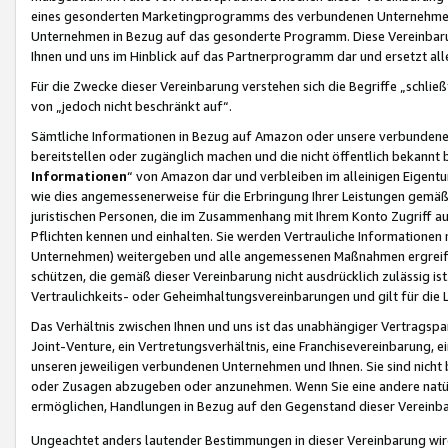
eines gesonderten Marketingprogramms des verbundenen Unternehmens
Unternehmen in Bezug auf das gesonderte Programm. Diese Vereinbarung
Ihnen und uns im Hinblick auf das Partnerprogramm dar und ersetzt al
Für die Zwecke dieser Vereinbarung verstehen sich die Begriffe „schließ
von „jedoch nicht beschränkt auf“.
Sämtliche Informationen in Bezug auf Amazon oder unsere verbunde
bereitstellen oder zugänglich machen und die nicht öffentlich bekannt bz
Informationen
“ von Amazon dar und verbleiben im alleinigen Eigent
wie dies angemessenerweise für die Erbringung Ihrer Leistungen gemäß d
juristischen Personen, die im Zusammenhang mit Ihrem Konto Zugriff au
Pflichten kennen und einhalten. Sie werden Vertrauliche Informationen 
Unternehmen) weitergeben und alle angemessenen Maßnahmen ergreifen
schützen, die gemäß dieser Vereinbarung nicht ausdrücklich zulässig is
Vertraulichkeits- oder Geheimhaltungsvereinbarungen und gilt für die
Das Verhältnis zwischen Ihnen und uns ist das unabhängiger Vertragspa
Joint-Venture, ein Vertretungsverhältnis, eine Franchisevereinbarung, 
unseren jeweiligen verbundenen Unternehmen und Ihnen. Sie sind ni
oder Zusagen abzugeben oder anzunehmen. Wenn Sie eine andere natürli
ermöglichen, Handlungen in Bezug auf den Gegenstand dieser Vereinbar
Ungeachtet anders lautender Bestimmungen in dieser Vereinbarung wird