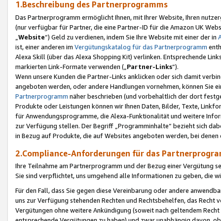
1.Beschreibung des Partnerprogramms
Das Partnerprogramm ermöglicht Ihnen, mit Ihrer Website, Ihren nutzer
(nur verfügbar für Partner, die eine Partner-ID für die Amazon UK We
„
Website
“) Geld zu verdienen, indem Sie Ihre Website mit einer der in
ist, einer anderen im
Vergütungskatalog für das Partnerprogramm
enth
Alexa Skill (über das Alexa Shopping Kit) verlinken. Entsprechende Lin
markierten Link-Formate verwenden („
Partner-Links
“).
Wenn unsere Kunden die Partner-Links anklicken oder sich damit verbi
angeboten werden, oder andere Handlungen vornehmen, können Sie eine
Partnerprogramm
näher beschrieben (und vorbehaltlich der dort festg
Produkte oder Leistungen können wir Ihnen Daten, Bilder, Texte, Linkfo
für Anwendungsprogramme, die Alexa-Funktionalität und weitere Inf
zur Verfügung stellen. Der Begriff „Programminhalte“ bezieht sich dabe
in Bezug auf Produkte, die auf Websites angeboten werden, bei denen 
2.Compliance-Anforderungen für das Partnerprog
Ihre Teilnahme am Partnerprogramm und der Bezug einer Vergütung setz
Sie sind verpflichtet, uns umgehend alle Informationen zu geben, die w
Für den Fall, dass Sie gegen diese Vereinbarung oder andere anwendba
uns zur Verfügung stehenden Rechten und Rechtsbehelfen, das Recht vo
Vergütungen ohne weitere Ankündigung (soweit nach geltendem Recht z
entsprechende Vergütungen zu haben) und zwar unabhängig davon, ob 