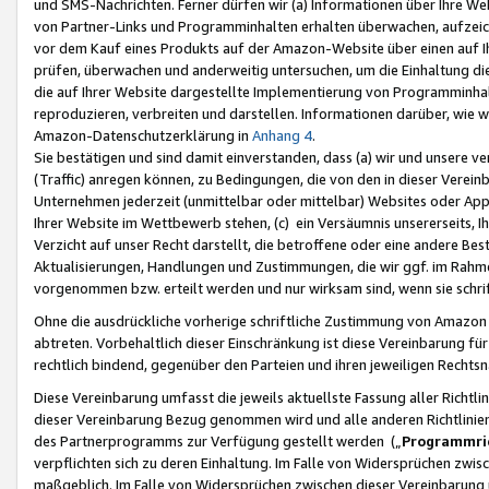
und SMS-Nachrichten. Ferner dürfen wir (a) Informationen über Ihre We
von Partner-Links und Programminhalten erhalten überwachen, aufzei
vor dem Kauf eines Produkts auf der Amazon-Website über einen auf Ih
prüfen, überwachen und anderweitig untersuchen, um die Einhaltung dies
die auf Ihrer Website dargestellte Implementierung von Programminhalt
reproduzieren, verbreiten und darstellen. Informationen darüber, wie w
Amazon-Datenschutzerklärung in
Anhang 4
.
Sie bestätigen und sind damit einverstanden, dass (a) wir und unsere 
(Traffic) anregen können, zu Bedingungen, die von den in dieser Vere
Unternehmen jederzeit (unmittelbar oder mittelbar) Websites oder Appl
Ihrer Website im Wettbewerb stehen, (c) ein Versäumnis unsererseits, I
Verzicht auf unser Recht darstellt, die betroffene oder eine andere B
Aktualisierungen, Handlungen und Zustimmungen, die wir ggf. im Rahme
vorgenommen bzw. erteilt werden und nur wirksam sind, wenn sie schri
Ohne die ausdrückliche vorherige schriftliche Zustimmung von Amazon
abtreten. Vorbehaltlich dieser Einschränkung ist diese Vereinbarung f
rechtlich bindend, gegenüber den Parteien und ihren jeweiligen Rech
Diese Vereinbarung umfasst die jeweils aktuellste Fassung aller Richtli
dieser Vereinbarung Bezug genommen wird und alle anderen Richtlinie
des Partnerprogramms zur Verfügung gestellt werden („
Programmric
verpflichten sich zu deren Einhaltung. Im Falle von Widersprüchen zwi
maßgeblich. Im Falle von Widersprüchen zwischen dieser Vereinbarun