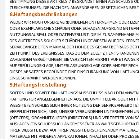
BESTIMMUNG DIESES ARTIKELS 7 BEGRÜNDET EINEN AUSSCHLUSS 
ZUSICHERUNGEN, DIE NACH DEN ANWENDBAREN GESETZLICHEN BE
8.Haftungsbeschränkungen
WEDER WIR NOCH UNSERE VERBUNDENEN UNTERNEHMEN ODER LIZEN
ODER EXEMPLARISCHE SCHÄDEN ODER SCHÄDEN AUFGRUND ENTGANG
NUTZUNGSAUSFALL ODER DATENVERLUST, DIE IM ZUSAMMENHANG MI
DES AUFTRETENS SOLCHER SCHÄDEN HINGEWIESEN WURDEN. FERN
SERVICEANGEBOTEN MAXIMAL DER HÖHE DES GESAMTBETRAGS DER 
ZEITPUNKT DES EREIGNISSES, DAS ZU DEM ZULETZT ENTSTANDENE
ZAHLENDEN VERGÜTUNGEN. SIE VERZICHTEN HIERMIT AUF ETWAIGE 
AUF ERFÜLLUNGSKLAGE, UNTERLASSUNGSKLAGE ODER ANDERE RECHT
DIESES ABSATZES BEGRÜNDET EINE EINSCHRÄNKUNG VON HAFTUNG
EINGESCHRÄNKT WERDEN KÖNNEN.
9.Haftungsfreistellung
SOFERN UND SOWEIT EIN HAFTUNGSAUSSCHLUSS NACH DEN ANWENDB
HAFTUNG FÜR ANGELEGENHEITEN AUS, DIE UNMITTELBAR ODER MITT
WEBSITE (EINSCHLIESSLICH IHRER NUTZUNG DER SERVICEANGEBOTE)
VERPFLICHTEN SICH, UNS, UNSERE VERBUNDENEN UNTERNEHMEN UN
(OFFICERS), ORGANMITGLIEDER (DIRECTORS) UND VERTRETER VON 
AUSLAGEN (EINSCHLIESSLICH ANGEMESSENER ANWALTSGEBÜHREN) FR
IHRER WEBSITE BZW. AUF IHRER WEBSITE ERSCHEINENDEM MATERIAL
MATERIALS MIT ANDEREN APPLIKATIONEN, INHALTEN ODER PROZESSE