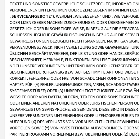
TEXTE UND SONSTIGE GEWERBLICHE SCHUTZRECHTE, INFORMATIONE
VERBUNDENEN UNTERNEHMEN ODER LIZENZGEBERN IM RAHMEN DES
„
SERVICEANGEBOTE
“), WERDEN „WIE BESEHEN“ UND „WIE VERFÜ
ODER LIZENZGEBER MACHEN ZUSICHERUNGEN ODER ÜBERNEHMEN GEW
GESETZLICH ODER IN SONSTIGER WEISE, IN BEZUG AUF DIE SERVI
SCHLIESSEN JEGLICHE GEWÄHRLEISTUNGEN IN BEZUG AUF DIE SERVI
GEWÄHRLEISTUNGEN BEZÜGLICH RECHTSMÄNGELN, MARKTGÄNGIGKEIT
VERWENDUNGSZWECK, NICHTVERLETZUNG SOWIE GEWÄHRLEISTUNGEN 
ÜBLICHEN GESCHÄFTSVERKEHR, DER LEISTUNG ODER HANDELSBRÄUCH
BESCHAFFENHEIT, MERKMALE, FUNKTIONEN, DEN LEISTUNGSUMFANG 
NOCH UNSERE VERBUNDENEN UNTERNEHMEN ODER LIZENZGEBER GEWÄ
BESCHRIEBEN DURCHGÄNGIG BZW. AUF BESTIMMTE ART UND WEISE
KORREKT, FEHLERFREI ODER FREI VON SCHÄDLICHEN KOMPONENTEN
HAFTEN FÜR: (A) FEHLER, UNGENAUIGKEITEN, VIREN, SCHADSOFTW
SYSTEMABSTÜRZE; ODER (B) UNBERECHTIGTE ZUGRIFFE AUF BZW. 
WEBSITE ODER VON DATEN, BILDERN, TEXTEN ODER SONSTIGEN INF
ODER EINER ANDEREN NATÜRLICHEN ODER JURISTISCHEN PERSON OD
GEWÄHRLEISTUNGSANSPRÜCHE, ES SEIN DENN, DIESE SIND IN DIES
UNSERE VERBUNDENEN UNTERNEHMEN ODER LIZENZGEBER FÜR EN
AUFGRUND (X) DES VERLUSTS VON VORAUSSICHTLICHEN GEWINNEN
VORTEILEN SOWIE (Y) VON INVESTITIONEN, AUFWENDUNGEN ODER VE
PARTNERPROGRAMM VORNEHMEN BZW. ÜBERNEHMEN ODER (Z) DER 