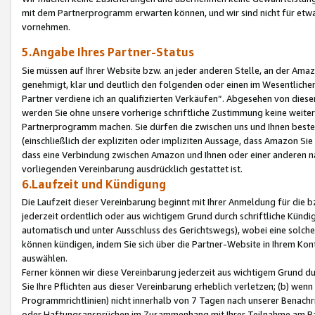
mit dem Partnerprogramm erwarten können, und wir sind nicht für etwa
vornehmen.
5.Angabe Ihres Partner-Status
Sie müssen auf Ihrer Website bzw. an jeder anderen Stelle, an der Am
genehmigt, klar und deutlich den folgenden oder einen im Wesentlichen
Partner verdiene ich an qualifizierten Verkäufen“. Abgesehen von die
werden Sie ohne unsere vorherige schriftliche Zustimmung keine weite
Partnerprogramm machen. Sie dürfen die zwischen uns und Ihnen best
(einschließlich der expliziten oder impliziten Aussage, dass Amazon Si
dass eine Verbindung zwischen Amazon und Ihnen oder einer anderen natü
vorliegenden Vereinbarung ausdrücklich gestattet ist.
6.Laufzeit und Kündigung
Die Laufzeit dieser Vereinbarung beginnt mit Ihrer Anmeldung für die 
jederzeit ordentlich oder aus wichtigem Grund durch schriftliche Kündi
automatisch und unter Ausschluss des Gerichtswegs), wobei eine solch
können kündigen, indem Sie sich über die Partner-Website in Ihrem Ko
auswählen.
Ferner können wir diese Vereinbarung jederzeit aus wichtigem Grund dur
Sie Ihre Pflichten aus dieser Vereinbarung erheblich verletzen; (b) wen
Programmrichtlinien) nicht innerhalb von 7 Tagen nach unserer Benachr
oder Haftungsansprüchen im Zusammenhang mit Ihrer Teilnahme am Pa