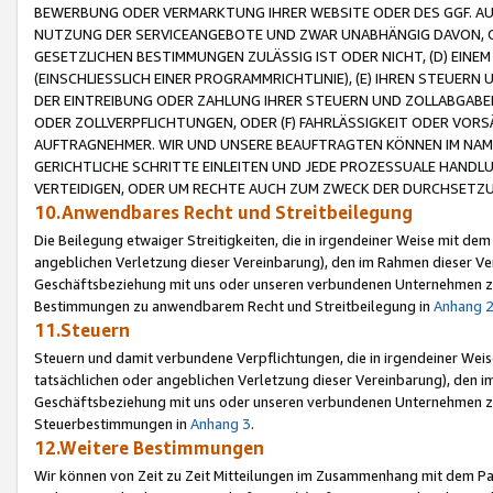
BEWERBUNG ODER VERMARKTUNG IHRER WEBSITE ODER DES GGF. AUF 
NUTZUNG DER SERVICEANGEBOTE UND ZWAR UNABHÄNGIG DAVON, O
GESETZLICHEN BESTIMMUNGEN ZULÄSSIG IST ODER NICHT, (D) EINE
(EINSCHLIESSLICH EINER PROGRAMMRICHTLINIE), (E) IHREN STEUER
DER EINTREIBUNG ODER ZAHLUNG IHRER STEUERN UND ZOLLABGAB
ODER ZOLLVERPFLICHTUNGEN, ODER (F) FAHRLÄSSIGKEIT ODER VORS
AUFTRAGNEHMER. WIR UND UNSERE BEAUFTRAGTEN KÖNNEN IM NAME
GERICHTLICHE SCHRITTE EINLEITEN UND JEDE PROZESSUALE HAND
VERTEIDIGEN, ODER UM RECHTE AUCH ZUM ZWECK DER DURCHSETZU
10.Anwendbares Recht und Streitbeilegung
Die Beilegung etwaiger Streitigkeiten, die in irgendeiner Weise mit de
angeblichen Verletzung dieser Vereinbarung), den im Rahmen dieser Ve
Geschäftsbeziehung mit uns oder unseren verbundenen Unternehmen zu
Bestimmungen zu anwendbarem Recht und Streitbeilegung in
Anhang 
11.Steuern
Steuern und damit verbundene Verpflichtungen, die in irgendeiner Wei
tatsächlichen oder angeblichen Verletzung dieser Vereinbarung), den 
Geschäftsbeziehung mit uns oder unseren verbundenen Unternehmen z
Steuerbestimmungen in
Anhang 3
.
12.Weitere Bestimmungen
Wir können von Zeit zu Zeit Mitteilungen im Zusammenhang mit dem Par