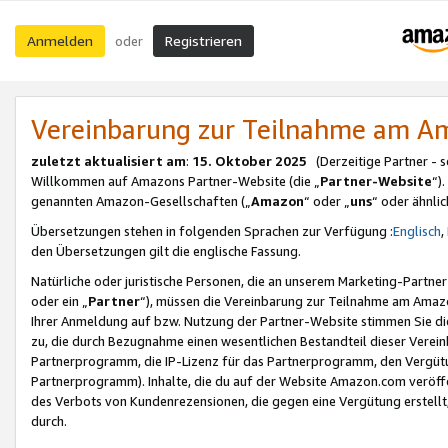
Anmelden
Registrieren
oder
Vereinbarung zur Teilnahme am 
zuletzt aktualisiert am
:
15. Oktober 2025
(Derzeitige Partner - 
Willkommen auf Amazons Partner-Website (die „
Partner-Website
“)
genannten Amazon-Gesellschaften („
Amazon
“ oder „
uns
“ oder ähnli
Übersetzungen stehen in folgenden Sprachen zur Verfügung :
Englisch
,
den Übersetzungen gilt die englische Fassung.
Natürliche oder juristische Personen, die an unserem Marketing-Partn
oder ein „
Partner
“), müssen die Vereinbarung zur Teilnahme am Ama
Ihrer Anmeldung auf bzw. Nutzung der Partner-Website stimmen Sie die
zu, die durch Bezugnahme einen wesentlichen Bestandteil dieser Verei
Partnerprogramm, die IP-Lizenz für das Partnerprogramm, den Vergütu
Partnerprogramm). Inhalte, die du auf der Website Amazon.com veröffe
des Verbots von Kundenrezensionen, die gegen eine Vergütung erstellt, 
durch.