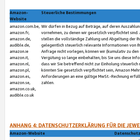
Amazon-
Steuerliche Bestimmungen
Website
amazon.com.be,
Wir dürfen in Bezug auf Beträge, auf deren Auszahlun
amazon.fr,
vornehmen, zu denen wir gesetzlich verpflichtet sind
amazon.de,
stellen die vollständige Zahlung und Abgeltung der 
audible.de,
gelegentlich steuerlich relevante Informationen von I
amazon.ie
Anfrage nicht vorlegen, können wir (kumulativ zu de
amazon.it,
Vergütung so lange einbehalten, bis Sie uns diese Inf
amazon.nl,
dass wir Sie betreffend nicht zur Einholung steuerlich 
amazon.pl,
könnten Sie gesetzlich verpflichtet sein, Amazon Meh
amazon.es,
Anforderungen an eine gültige MwSt.-Rechnung erfüllt
amazon.se,
zahlen.
amazon.co.uk,
audible.co.uk
ANHANG 4: DATENSCHUTZERKLÄRUNG FÜR DIE JEWE
Amazon-Website
Datenschutz