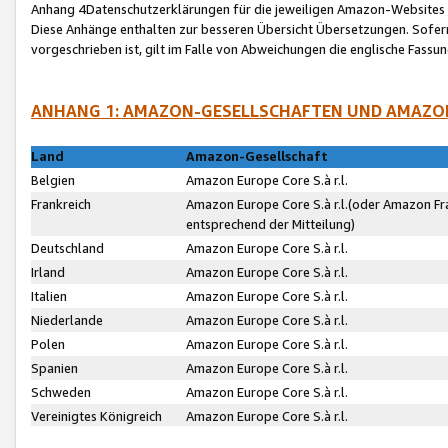
Anhang 4Datenschutzerklärungen für die jeweiligen Amazon-Websites
Diese Anhänge enthalten zur besseren Übersicht Übersetzungen. Sofe
vorgeschrieben ist, gilt im Falle von Abweichungen die englische Fass
ANHANG 1: AMAZON-GESELLSCHAFTEN UND AMAZO
Land
Amazon-Gesellschaft
Belgien
Amazon Europe Core S.à r.l.
Frankreich
Amazon Europe Core S.à r.l.(oder Amazon Fr
entsprechend der Mitteilung)
Deutschland
Amazon Europe Core S.à r.l.
Irland
Amazon Europe Core S.à r.l.
Italien
Amazon Europe Core S.à r.l.
Niederlande
Amazon Europe Core S.à r.l.
Polen
Amazon Europe Core S.à r.l.
Spanien
Amazon Europe Core S.à r.l.
Schweden
Amazon Europe Core S.à r.l.
Vereinigtes Königreich
Amazon Europe Core S.à r.l.