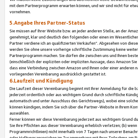
mit dem Partnerprogramm erwarten können, und wir sind nicht für etwa
vornehmen.
5.Angabe Ihres Partner-Status
Sie müssen auf Ihrer Website bzw. an jeder anderen Stelle, an der Am
genehmigt, klar und deutlich den folgenden oder einen im Wesentlichen
Partner verdiene ich an qualifizierten Verkäufen“. Abgesehen von die
werden Sie ohne unsere vorherige schriftliche Zustimmung keine weite
Partnerprogramm machen. Sie dürfen die zwischen uns und Ihnen best
(einschließlich der expliziten oder impliziten Aussage, dass Amazon Si
dass eine Verbindung zwischen Amazon und Ihnen oder einer anderen natü
vorliegenden Vereinbarung ausdrücklich gestattet ist.
6.Laufzeit und Kündigung
Die Laufzeit dieser Vereinbarung beginnt mit Ihrer Anmeldung für die 
jederzeit ordentlich oder aus wichtigem Grund durch schriftliche Kündi
automatisch und unter Ausschluss des Gerichtswegs), wobei eine solch
können kündigen, indem Sie sich über die Partner-Website in Ihrem Ko
auswählen.
Ferner können wir diese Vereinbarung jederzeit aus wichtigem Grund dur
Sie Ihre Pflichten aus dieser Vereinbarung erheblich verletzen; (b) wen
Programmrichtlinien) nicht innerhalb von 7 Tagen nach unserer Benachr
oder Haftungsansprüchen im Zusammenhang mit Ihrer Teilnahme am Pa