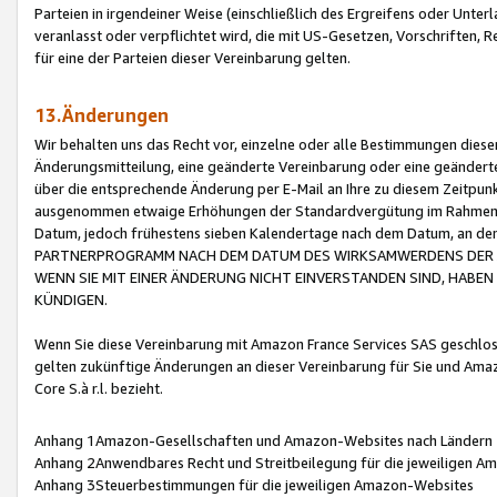
Parteien in irgendeiner Weise (einschließlich des Ergreifens oder Unt
veranlasst oder verpflichtet wird, die mit US-Gesetzen, Vorschriften,
für eine der Parteien dieser Vereinbarung gelten.
13.Änderungen
Wir behalten uns das Recht vor, einzelne oder alle Bestimmungen diese
Änderungsmitteilung, eine geänderte Vereinbarung oder eine geänderte 
über die entsprechende Änderung per E-Mail an Ihre zu diesem Zeitpun
ausgenommen etwaige Erhöhungen der Standardvergütung im Rahmen
Datum, jedoch frühestens sieben Kalendertage nach dem Datum, an de
PARTNERPROGRAMM NACH DEM DATUM DES WIRKSAMWERDENS DER Ä
WENN SIE MIT EINER ÄNDERUNG NICHT EINVERSTANDEN SIND, HABEN S
KÜNDIGEN.
Wenn Sie diese Vereinbarung mit Amazon France Services SAS geschlo
gelten zukünftige Änderungen an dieser Vereinbarung für Sie und Ama
Core S.à r.l. bezieht.
Anhang 1Amazon-Gesellschaften und Amazon-Websites nach Ländern
Anhang 2Anwendbares Recht und Streitbeilegung für die jeweiligen 
Anhang 3Steuerbestimmungen für die jeweiligen Amazon-Websites