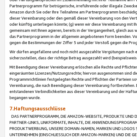
Partnerprogramm für betrügerische, irreführende oder illegale Zwecke
Amazon durch Sie oder Ihre Teilnahme am Partnerprogramm beschädig
dieser Vereinbarung oder den gemäß dieser Vereinbarung von den Vertr
oder künftig unterliegen könnte; (g) wenn wir diese Vereinbarung mit I
gemeinsam mit Ihnen agieren, bereits in der Vergangenheit, gleich aus
das Partnerprogramm in der allgemein angebotenen Form beenden. Vors
gegen die Bestimmungen der Ziffer 5 und jeder Verstoß gegen die Prog
Wir dürfen angefallene und noch nicht ausgezahlte Vergütungen nach 
sicherzustellen, dass der richtige Betrag ausgezahlt wird (beispielsw
Mit Beendigung dieser Vereinbarung erlöschen alle Rechte und Pflichte
eingeräumten Lizenzen/Nutzungsrechte; hiervon ausgenommen sind die in 
Programmrichtlinien festgelegten Rechte und Pflichten der Parteien sow
Vereinbarung, die nach Beendigung dieser Vereinbarung fortbestehen. D
entstandenen Verbindlichkeiten aus dieser Vereinbarung und der Haft
begangen wurde.
7.Haftungsausschlüsse
DAS PARTNERPROGRAMM, DIE AMAZON-WEBSITE, PRODUKTE UND DI
PARTNER-LINKS, LINKFORMATE, INHALTE, DIE ANWENDUNGSPROGR
PRODUKTWERBUNG, UNSERE DOMAIN-NAMEN, MARKEN UND LOGOS S
UNTERNEHMEN (EINSCHLIESSLICH DER AMAZON-MARKEN) UND DIE GE