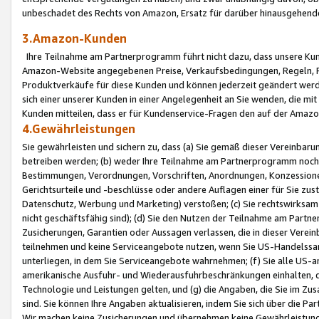
unbeschadet des Rechts von Amazon, Ersatz für darüber hinausgehen
3.Amazon-Kunden
Ihre Teilnahme am Partnerprogramm führt nicht dazu, dass unsere Kun
Amazon-Website angegebenen Preise, Verkaufsbedingungen, Regeln, Ri
Produktverkäufe für diese Kunden und können jederzeit geändert werde
sich einer unserer Kunden in einer Angelegenheit an Sie wenden, die 
Kunden mitteilen, dass er für Kundenservice-Fragen den auf der Ama
4.Gewährleistungen
Sie gewährleisten und sichern zu, dass (a) Sie gemäß dieser Vereinba
betreiben werden; (b) weder Ihre Teilnahme am Partnerprogramm noch d
Bestimmungen, Verordnungen, Vorschriften, Anordnungen, Konzessionen,
Gerichtsurteile und -beschlüsse oder andere Auflagen einer für Sie zu
Datenschutz, Werbung und Marketing) verstoßen; (c) Sie rechtswirksam 
nicht geschäftsfähig sind); (d) Sie den Nutzen der Teilnahme am Partne
Zusicherungen, Garantien oder Aussagen verlassen, die in dieser Verein
teilnehmen und keine Serviceangebote nutzen, wenn Sie US-Handelssa
unterliegen, in dem Sie Serviceangebote wahrnehmen; (f) Sie alle US
amerikanische Ausfuhr- und Wiederausfuhrbeschränkungen einhalten, 
Technologie und Leistungen gelten, und (g) die Angaben, die Sie im 
sind. Sie können Ihre Angaben aktualisieren, indem Sie sich über die 
Wir machen keine Zusicherungen und übernehmen keine Gewährleistun