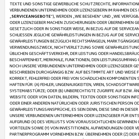
TEXTE UND SONSTIGE GEWERBLICHE SCHUTZRECHTE, INFORMATIONE
VERBUNDENEN UNTERNEHMEN ODER LIZENZGEBERN IM RAHMEN DES
„
SERVICEANGEBOTE
“), WERDEN „WIE BESEHEN“ UND „WIE VERFÜ
ODER LIZENZGEBER MACHEN ZUSICHERUNGEN ODER ÜBERNEHMEN GEW
GESETZLICH ODER IN SONSTIGER WEISE, IN BEZUG AUF DIE SERVI
SCHLIESSEN JEGLICHE GEWÄHRLEISTUNGEN IN BEZUG AUF DIE SERVI
GEWÄHRLEISTUNGEN BEZÜGLICH RECHTSMÄNGELN, MARKTGÄNGIGKEIT
VERWENDUNGSZWECK, NICHTVERLETZUNG SOWIE GEWÄHRLEISTUNGEN 
ÜBLICHEN GESCHÄFTSVERKEHR, DER LEISTUNG ODER HANDELSBRÄUCH
BESCHAFFENHEIT, MERKMALE, FUNKTIONEN, DEN LEISTUNGSUMFANG 
NOCH UNSERE VERBUNDENEN UNTERNEHMEN ODER LIZENZGEBER GEWÄ
BESCHRIEBEN DURCHGÄNGIG BZW. AUF BESTIMMTE ART UND WEISE
KORREKT, FEHLERFREI ODER FREI VON SCHÄDLICHEN KOMPONENTEN
HAFTEN FÜR: (A) FEHLER, UNGENAUIGKEITEN, VIREN, SCHADSOFTW
SYSTEMABSTÜRZE; ODER (B) UNBERECHTIGTE ZUGRIFFE AUF BZW. 
WEBSITE ODER VON DATEN, BILDERN, TEXTEN ODER SONSTIGEN INF
ODER EINER ANDEREN NATÜRLICHEN ODER JURISTISCHEN PERSON OD
GEWÄHRLEISTUNGSANSPRÜCHE, ES SEIN DENN, DIESE SIND IN DIES
UNSERE VERBUNDENEN UNTERNEHMEN ODER LIZENZGEBER FÜR EN
AUFGRUND (X) DES VERLUSTS VON VORAUSSICHTLICHEN GEWINNEN
VORTEILEN SOWIE (Y) VON INVESTITIONEN, AUFWENDUNGEN ODER VE
PARTNERPROGRAMM VORNEHMEN BZW. ÜBERNEHMEN ODER (Z) DER 