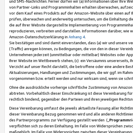
und SMS-Nachrichten. Ferner dürfen wir (a) Informationen über Ihre We
von Partner-Links und Programminhalten erhalten überwachen, aufzei
vor dem Kauf eines Produkts auf der Amazon-Website über einen auf Ih
prüfen, überwachen und anderweitig untersuchen, um die Einhaltung dies
die auf Ihrer Website dargestellte Implementierung von Programminhalt
reproduzieren, verbreiten und darstellen. Informationen darüber, wie w
Amazon-Datenschutzerklärung in
Anhang 4
.
Sie bestätigen und sind damit einverstanden, dass (a) wir und unsere 
(Traffic) anregen können, zu Bedingungen, die von den in dieser Vere
Unternehmen jederzeit (unmittelbar oder mittelbar) Websites oder Appl
Ihrer Website im Wettbewerb stehen, (c) ein Versäumnis unsererseits, I
Verzicht auf unser Recht darstellt, die betroffene oder eine andere B
Aktualisierungen, Handlungen und Zustimmungen, die wir ggf. im Rahme
vorgenommen bzw. erteilt werden und nur wirksam sind, wenn sie schri
Ohne die ausdrückliche vorherige schriftliche Zustimmung von Amazon
abtreten. Vorbehaltlich dieser Einschränkung ist diese Vereinbarung f
rechtlich bindend, gegenüber den Parteien und ihren jeweiligen Rech
Diese Vereinbarung umfasst die jeweils aktuellste Fassung aller Richtli
dieser Vereinbarung Bezug genommen wird und alle anderen Richtlinie
des Partnerprogramms zur Verfügung gestellt werden („
Programmric
verpflichten sich zu deren Einhaltung. Im Falle von Widersprüchen zwi
maßgeblich. Im Falle von Widersprüchen zwischen dieser Vereinbarun