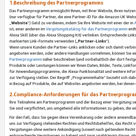
1.Beschreibung des Partnerprogramms
Das Partnerprogramm ermöglicht Ihnen, mit Ihrer Website, Ihren nutzer
(nur verfügbar für Partner, die eine Partner-ID für die Amazon UK We
„
Website
“) Geld zu verdienen, indem Sie Ihre Website mit einer der in
ist, einer anderen im
Vergütungskatalog für das Partnerprogramm
enth
Alexa Skill (über das Alexa Shopping Kit) verlinken. Entsprechende Lin
markierten Link-Formate verwenden („
Partner-Links
“).
Wenn unsere Kunden die Partner-Links anklicken oder sich damit verbi
angeboten werden, oder andere Handlungen vornehmen, können Sie eine
Partnerprogramm
näher beschrieben (und vorbehaltlich der dort festg
Produkte oder Leistungen können wir Ihnen Daten, Bilder, Texte, Linkfo
für Anwendungsprogramme, die Alexa-Funktionalität und weitere Inf
zur Verfügung stellen. Der Begriff „Programminhalte“ bezieht sich dabe
in Bezug auf Produkte, die auf Websites angeboten werden, bei denen 
2.Compliance-Anforderungen für das Partnerprog
Ihre Teilnahme am Partnerprogramm und der Bezug einer Vergütung setz
Sie sind verpflichtet, uns umgehend alle Informationen zu geben, die w
Für den Fall, dass Sie gegen diese Vereinbarung oder andere anwendba
uns zur Verfügung stehenden Rechten und Rechtsbehelfen, das Recht vo
Vergütungen ohne weitere Ankündigung (soweit nach geltendem Recht z
entsprechende Vergütungen zu haben) und zwar unabhängig davon, ob 