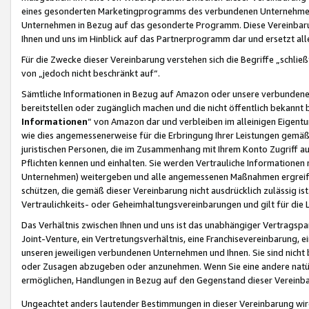
eines gesonderten Marketingprogramms des verbundenen Unternehmens
Unternehmen in Bezug auf das gesonderte Programm. Diese Vereinbarung
Ihnen und uns im Hinblick auf das Partnerprogramm dar und ersetzt al
Für die Zwecke dieser Vereinbarung verstehen sich die Begriffe „schließ
von „jedoch nicht beschränkt auf“.
Sämtliche Informationen in Bezug auf Amazon oder unsere verbunde
bereitstellen oder zugänglich machen und die nicht öffentlich bekannt bz
Informationen
“ von Amazon dar und verbleiben im alleinigen Eigent
wie dies angemessenerweise für die Erbringung Ihrer Leistungen gemäß d
juristischen Personen, die im Zusammenhang mit Ihrem Konto Zugriff au
Pflichten kennen und einhalten. Sie werden Vertrauliche Informationen 
Unternehmen) weitergeben und alle angemessenen Maßnahmen ergreifen
schützen, die gemäß dieser Vereinbarung nicht ausdrücklich zulässig is
Vertraulichkeits- oder Geheimhaltungsvereinbarungen und gilt für die
Das Verhältnis zwischen Ihnen und uns ist das unabhängiger Vertragspa
Joint-Venture, ein Vertretungsverhältnis, eine Franchisevereinbarung, 
unseren jeweiligen verbundenen Unternehmen und Ihnen. Sie sind ni
oder Zusagen abzugeben oder anzunehmen. Wenn Sie eine andere natürli
ermöglichen, Handlungen in Bezug auf den Gegenstand dieser Vereinbar
Ungeachtet anders lautender Bestimmungen in dieser Vereinbarung wird