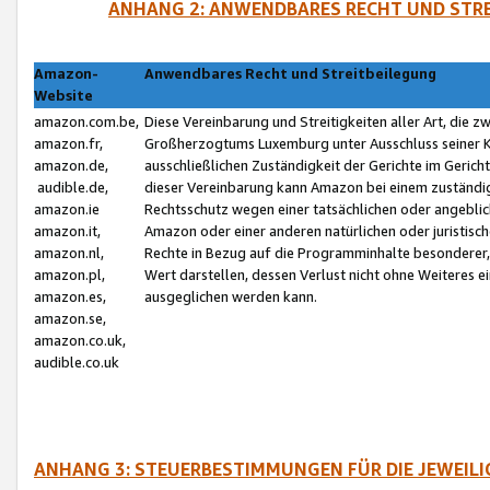
ANHANG 2: ANWENDBARES RECHT UND STRE
Amazon-
Anwendbares Recht und Streitbeilegung
Website
amazon.com.be,
Diese Vereinbarung und Streitigkeiten aller Art, die 
amazon.fr,
Großherzogtums Luxemburg unter Ausschluss seiner Kol
amazon.de,
ausschließlichen Zuständigkeit der Gerichte im Geri
audible.de,
dieser Vereinbarung kann Amazon bei einem zuständig
amazon.ie
Rechtsschutz wegen einer tatsächlichen oder angebli
amazon.it,
Amazon oder einer anderen natürlichen oder juristisc
amazon.nl,
Rechte in Bezug auf die Programminhalte besonderer,
amazon.pl,
Wert darstellen, dessen Verlust nicht ohne Weiteres e
amazon.es,
ausgeglichen werden kann.
amazon.se,
amazon.co.uk,
audible.co.uk
ANHANG 3: STEUERBESTIMMUNGEN FÜR DIE JEWEIL