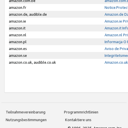
amazon.com.be
amazon.com.b
amazon.fr
Notice:Protec
amazon.de, audible.de
Amazon.de Da
amazon.ie
Amazon.ie Pri
amazon.it
Amazon.it Inf
amazon.nl
Amazon.nl Pri
amazon.pl
Informacja O
amazon.es
Aviso de Priv
amazon.se
Integritetsm
amazon.co.uk, audible.co.uk
Amazon.co.uk 
Teilnahmevereinbarung
Programmrichtlinien
Nutzungsbestimmungen
Kontaktiere uns