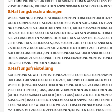
BESTIMMUNG DIESES ARTIKELS 7 BEGRÜNDET EINEN AUSSCHLUSS 
ZUSICHERUNGEN, DIE NACH DEN ANWENDBAREN GESETZLICHEN BE
8.Haftungsbeschränkungen
WEDER WIR NOCH UNSERE VERBUNDENEN UNTERNEHMEN ODER LIZEN
ODER EXEMPLARISCHE SCHÄDEN ODER SCHÄDEN AUFGRUND ENTGANG
NUTZUNGSAUSFALL ODER DATENVERLUST, DIE IM ZUSAMMENHANG MI
DES AUFTRETENS SOLCHER SCHÄDEN HINGEWIESEN WURDEN. FERN
SERVICEANGEBOTEN MAXIMAL DER HÖHE DES GESAMTBETRAGS DER 
ZEITPUNKT DES EREIGNISSES, DAS ZU DEM ZULETZT ENTSTANDENE
ZAHLENDEN VERGÜTUNGEN. SIE VERZICHTEN HIERMIT AUF ETWAIGE 
AUF ERFÜLLUNGSKLAGE, UNTERLASSUNGSKLAGE ODER ANDERE RECHT
DIESES ABSATZES BEGRÜNDET EINE EINSCHRÄNKUNG VON HAFTUNG
EINGESCHRÄNKT WERDEN KÖNNEN.
9.Haftungsfreistellung
SOFERN UND SOWEIT EIN HAFTUNGSAUSSCHLUSS NACH DEN ANWENDB
HAFTUNG FÜR ANGELEGENHEITEN AUS, DIE UNMITTELBAR ODER MITT
WEBSITE (EINSCHLIESSLICH IHRER NUTZUNG DER SERVICEANGEBOTE)
VERPFLICHTEN SICH, UNS, UNSERE VERBUNDENEN UNTERNEHMEN UN
(OFFICERS), ORGANMITGLIEDER (DIRECTORS) UND VERTRETER VON 
AUSLAGEN (EINSCHLIESSLICH ANGEMESSENER ANWALTSGEBÜHREN) FR
IHRER WEBSITE BZW. AUF IHRER WEBSITE ERSCHEINENDEM MATERIAL
MATERIALS MIT ANDEREN APPLIKATIONEN, INHALTEN ODER PROZESSE