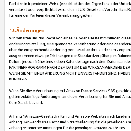
Parteien in irgendeiner Weise (einschließlich des Ergreifens oder Unt
veranlasst oder verpflichtet wird, die mit US-Gesetzen, Vorschriften,
für eine der Parteien dieser Vereinbarung gelten.
13.Änderungen
Wir behalten uns das Recht vor, einzelne oder alle Bestimmungen diese
Änderungsmitteilung, eine geänderte Vereinbarung oder eine geänderte 
über die entsprechende Änderung per E-Mail an Ihre zu diesem Zeitpun
ausgenommen etwaige Erhöhungen der Standardvergütung im Rahmen
Datum, jedoch frühestens sieben Kalendertage nach dem Datum, an de
PARTNERPROGRAMM NACH DEM DATUM DES WIRKSAMWERDENS DER Ä
WENN SIE MIT EINER ÄNDERUNG NICHT EINVERSTANDEN SIND, HABEN S
KÜNDIGEN.
Wenn Sie diese Vereinbarung mit Amazon France Services SAS geschlo
gelten zukünftige Änderungen an dieser Vereinbarung für Sie und Ama
Core S.à r.l. bezieht.
Anhang 1Amazon-Gesellschaften und Amazon-Websites nach Ländern
Anhang 2Anwendbares Recht und Streitbeilegung für die jeweiligen 
Anhang 3Steuerbestimmungen für die jeweiligen Amazon-Websites