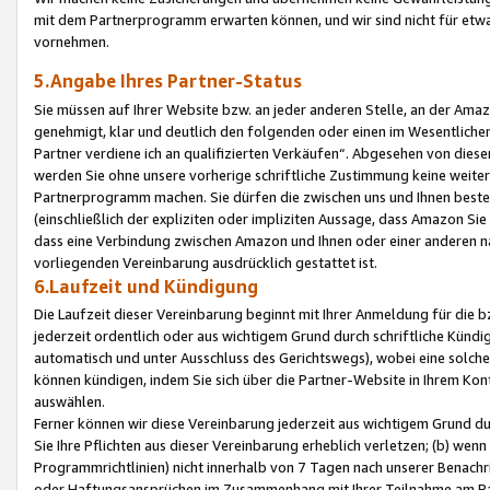
mit dem Partnerprogramm erwarten können, und wir sind nicht für etwa
vornehmen.
5.Angabe Ihres Partner-Status
Sie müssen auf Ihrer Website bzw. an jeder anderen Stelle, an der Am
genehmigt, klar und deutlich den folgenden oder einen im Wesentlichen
Partner verdiene ich an qualifizierten Verkäufen“. Abgesehen von die
werden Sie ohne unsere vorherige schriftliche Zustimmung keine weite
Partnerprogramm machen. Sie dürfen die zwischen uns und Ihnen best
(einschließlich der expliziten oder impliziten Aussage, dass Amazon Si
dass eine Verbindung zwischen Amazon und Ihnen oder einer anderen natü
vorliegenden Vereinbarung ausdrücklich gestattet ist.
6.Laufzeit und Kündigung
Die Laufzeit dieser Vereinbarung beginnt mit Ihrer Anmeldung für die 
jederzeit ordentlich oder aus wichtigem Grund durch schriftliche Kündi
automatisch und unter Ausschluss des Gerichtswegs), wobei eine solch
können kündigen, indem Sie sich über die Partner-Website in Ihrem Ko
auswählen.
Ferner können wir diese Vereinbarung jederzeit aus wichtigem Grund dur
Sie Ihre Pflichten aus dieser Vereinbarung erheblich verletzen; (b) wen
Programmrichtlinien) nicht innerhalb von 7 Tagen nach unserer Benachr
oder Haftungsansprüchen im Zusammenhang mit Ihrer Teilnahme am Pa