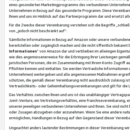
eines gesonderten Marketingprogramms des verbundenen Unternehmens
Unternehmen in Bezug auf das gesonderte Programm. Diese Vereinbarung
Ihnen und uns im Hinblick auf das Partnerprogramm dar und ersetzt al
Für die Zwecke dieser Vereinbarung verstehen sich die Begriffe „schließ
von „jedoch nicht beschränkt auf“.
Sämtliche Informationen in Bezug auf Amazon oder unsere verbunde
bereitstellen oder zugänglich machen und die nicht öffentlich bekannt bz
Informationen
“ von Amazon dar und verbleiben im alleinigen Eigent
wie dies angemessenerweise für die Erbringung Ihrer Leistungen gemäß d
juristischen Personen, die im Zusammenhang mit Ihrem Konto Zugriff au
Pflichten kennen und einhalten. Sie werden Vertrauliche Informationen 
Unternehmen) weitergeben und alle angemessenen Maßnahmen ergreifen
schützen, die gemäß dieser Vereinbarung nicht ausdrücklich zulässig is
Vertraulichkeits- oder Geheimhaltungsvereinbarungen und gilt für die
Das Verhältnis zwischen Ihnen und uns ist das unabhängiger Vertragspa
Joint-Venture, ein Vertretungsverhältnis, eine Franchisevereinbarung, 
unseren jeweiligen verbundenen Unternehmen und Ihnen. Sie sind ni
oder Zusagen abzugeben oder anzunehmen. Wenn Sie eine andere natürli
ermöglichen, Handlungen in Bezug auf den Gegenstand dieser Vereinbar
Ungeachtet anders lautender Bestimmungen in dieser Vereinbarung wird