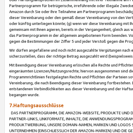
Partnerprogramm für betrügerische, irreführende oder illegale Zwecke
Amazon durch Sie oder Ihre Teilnahme am Partnerprogramm beschädig
dieser Vereinbarung oder den gemäß dieser Vereinbarung von den Vertr
oder künftig unterliegen könnte; (g) wenn wir diese Vereinbarung mit I
gemeinsam mit Ihnen agieren, bereits in der Vergangenheit, gleich aus
das Partnerprogramm in der allgemein angebotenen Form beenden. Vors
gegen die Bestimmungen der Ziffer 5 und jeder Verstoß gegen die Prog
Wir dürfen angefallene und noch nicht ausgezahlte Vergütungen nach 
sicherzustellen, dass der richtige Betrag ausgezahlt wird (beispielsw
Mit Beendigung dieser Vereinbarung erlöschen alle Rechte und Pflichte
eingeräumten Lizenzen/Nutzungsrechte; hiervon ausgenommen sind die in 
Programmrichtlinien festgelegten Rechte und Pflichten der Parteien sow
Vereinbarung, die nach Beendigung dieser Vereinbarung fortbestehen. D
entstandenen Verbindlichkeiten aus dieser Vereinbarung und der Haft
begangen wurde.
7.Haftungsausschlüsse
DAS PARTNERPROGRAMM, DIE AMAZON-WEBSITE, PRODUKTE UND DI
PARTNER-LINKS, LINKFORMATE, INHALTE, DIE ANWENDUNGSPROGR
PRODUKTWERBUNG, UNSERE DOMAIN-NAMEN, MARKEN UND LOGOS S
UNTERNEHMEN (EINSCHLIESSLICH DER AMAZON-MARKEN) UND DIE GE