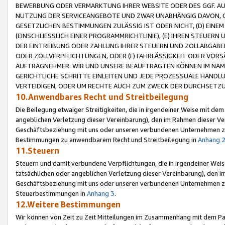
BEWERBUNG ODER VERMARKTUNG IHRER WEBSITE ODER DES GGF. AUF 
NUTZUNG DER SERVICEANGEBOTE UND ZWAR UNABHÄNGIG DAVON, O
GESETZLICHEN BESTIMMUNGEN ZULÄSSIG IST ODER NICHT, (D) EINE
(EINSCHLIESSLICH EINER PROGRAMMRICHTLINIE), (E) IHREN STEUER
DER EINTREIBUNG ODER ZAHLUNG IHRER STEUERN UND ZOLLABGAB
ODER ZOLLVERPFLICHTUNGEN, ODER (F) FAHRLÄSSIGKEIT ODER VORS
AUFTRAGNEHMER. WIR UND UNSERE BEAUFTRAGTEN KÖNNEN IM NAME
GERICHTLICHE SCHRITTE EINLEITEN UND JEDE PROZESSUALE HAND
VERTEIDIGEN, ODER UM RECHTE AUCH ZUM ZWECK DER DURCHSETZU
10.Anwendbares Recht und Streitbeilegung
Die Beilegung etwaiger Streitigkeiten, die in irgendeiner Weise mit de
angeblichen Verletzung dieser Vereinbarung), den im Rahmen dieser Ve
Geschäftsbeziehung mit uns oder unseren verbundenen Unternehmen zu
Bestimmungen zu anwendbarem Recht und Streitbeilegung in
Anhang 
11.Steuern
Steuern und damit verbundene Verpflichtungen, die in irgendeiner Wei
tatsächlichen oder angeblichen Verletzung dieser Vereinbarung), den 
Geschäftsbeziehung mit uns oder unseren verbundenen Unternehmen z
Steuerbestimmungen in
Anhang 3
.
12.Weitere Bestimmungen
Wir können von Zeit zu Zeit Mitteilungen im Zusammenhang mit dem Par