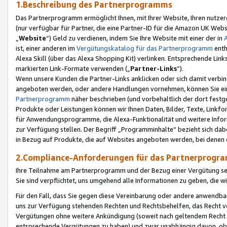
1.Beschreibung des Partnerprogramms
Das Partnerprogramm ermöglicht Ihnen, mit Ihrer Website, Ihren nutzer
(nur verfügbar für Partner, die eine Partner-ID für die Amazon UK We
„
Website
“) Geld zu verdienen, indem Sie Ihre Website mit einer der in
ist, einer anderen im
Vergütungskatalog für das Partnerprogramm
enth
Alexa Skill (über das Alexa Shopping Kit) verlinken. Entsprechende Lin
markierten Link-Formate verwenden („
Partner-Links
“).
Wenn unsere Kunden die Partner-Links anklicken oder sich damit verbi
angeboten werden, oder andere Handlungen vornehmen, können Sie eine
Partnerprogramm
näher beschrieben (und vorbehaltlich der dort festg
Produkte oder Leistungen können wir Ihnen Daten, Bilder, Texte, Linkfo
für Anwendungsprogramme, die Alexa-Funktionalität und weitere Inf
zur Verfügung stellen. Der Begriff „Programminhalte“ bezieht sich dabe
in Bezug auf Produkte, die auf Websites angeboten werden, bei denen 
2.Compliance-Anforderungen für das Partnerprog
Ihre Teilnahme am Partnerprogramm und der Bezug einer Vergütung setz
Sie sind verpflichtet, uns umgehend alle Informationen zu geben, die w
Für den Fall, dass Sie gegen diese Vereinbarung oder andere anwendba
uns zur Verfügung stehenden Rechten und Rechtsbehelfen, das Recht vo
Vergütungen ohne weitere Ankündigung (soweit nach geltendem Recht z
entsprechende Vergütungen zu haben) und zwar unabhängig davon, ob 