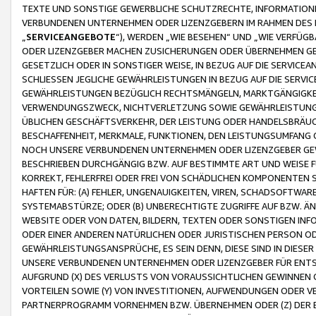
TEXTE UND SONSTIGE GEWERBLICHE SCHUTZRECHTE, INFORMATIONE
VERBUNDENEN UNTERNEHMEN ODER LIZENZGEBERN IM RAHMEN DES
„
SERVICEANGEBOTE
“), WERDEN „WIE BESEHEN“ UND „WIE VERFÜ
ODER LIZENZGEBER MACHEN ZUSICHERUNGEN ODER ÜBERNEHMEN GEW
GESETZLICH ODER IN SONSTIGER WEISE, IN BEZUG AUF DIE SERVI
SCHLIESSEN JEGLICHE GEWÄHRLEISTUNGEN IN BEZUG AUF DIE SERVI
GEWÄHRLEISTUNGEN BEZÜGLICH RECHTSMÄNGELN, MARKTGÄNGIGKEIT
VERWENDUNGSZWECK, NICHTVERLETZUNG SOWIE GEWÄHRLEISTUNGEN 
ÜBLICHEN GESCHÄFTSVERKEHR, DER LEISTUNG ODER HANDELSBRÄUCH
BESCHAFFENHEIT, MERKMALE, FUNKTIONEN, DEN LEISTUNGSUMFANG 
NOCH UNSERE VERBUNDENEN UNTERNEHMEN ODER LIZENZGEBER GEWÄ
BESCHRIEBEN DURCHGÄNGIG BZW. AUF BESTIMMTE ART UND WEISE
KORREKT, FEHLERFREI ODER FREI VON SCHÄDLICHEN KOMPONENTEN
HAFTEN FÜR: (A) FEHLER, UNGENAUIGKEITEN, VIREN, SCHADSOFTW
SYSTEMABSTÜRZE; ODER (B) UNBERECHTIGTE ZUGRIFFE AUF BZW. 
WEBSITE ODER VON DATEN, BILDERN, TEXTEN ODER SONSTIGEN INF
ODER EINER ANDEREN NATÜRLICHEN ODER JURISTISCHEN PERSON OD
GEWÄHRLEISTUNGSANSPRÜCHE, ES SEIN DENN, DIESE SIND IN DIES
UNSERE VERBUNDENEN UNTERNEHMEN ODER LIZENZGEBER FÜR EN
AUFGRUND (X) DES VERLUSTS VON VORAUSSICHTLICHEN GEWINNEN
VORTEILEN SOWIE (Y) VON INVESTITIONEN, AUFWENDUNGEN ODER VE
PARTNERPROGRAMM VORNEHMEN BZW. ÜBERNEHMEN ODER (Z) DER 