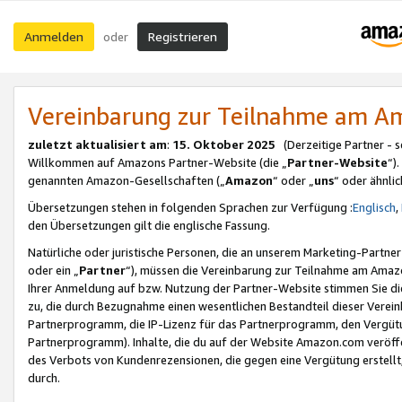
Anmelden
Registrieren
oder
Vereinbarung zur Teilnahme am 
zuletzt aktualisiert am
:
15. Oktober 2025
(Derzeitige Partner - 
Willkommen auf Amazons Partner-Website (die „
Partner-Website
“)
genannten Amazon-Gesellschaften („
Amazon
“ oder „
uns
“ oder ähnli
Übersetzungen stehen in folgenden Sprachen zur Verfügung :
Englisch
,
den Übersetzungen gilt die englische Fassung.
Natürliche oder juristische Personen, die an unserem Marketing-Partn
oder ein „
Partner
“), müssen die Vereinbarung zur Teilnahme am Ama
Ihrer Anmeldung auf bzw. Nutzung der Partner-Website stimmen Sie die
zu, die durch Bezugnahme einen wesentlichen Bestandteil dieser Verei
Partnerprogramm, die IP-Lizenz für das Partnerprogramm, den Vergütu
Partnerprogramm). Inhalte, die du auf der Website Amazon.com veröffe
des Verbots von Kundenrezensionen, die gegen eine Vergütung erstellt, 
durch.