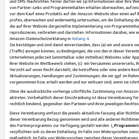
und SMS-Nachrichten. Ferner dürfen wir (a) Informationen über Ihre We
von Partner-Links und Programminhalten erhalten überwachen, aufzei
vor dem Kauf eines Produkts auf der Amazon-Website über einen auf Ih
prüfen, überwachen und anderweitig untersuchen, um die Einhaltung dies
die auf Ihrer Website dargestellte Implementierung von Programminhalt
reproduzieren, verbreiten und darstellen. Informationen darüber, wie w
Amazon-Datenschutzerklärung in
Anhang 4
.
Sie bestätigen und sind damit einverstanden, dass (a) wir und unsere 
(Traffic) anregen können, zu Bedingungen, die von den in dieser Vere
Unternehmen jederzeit (unmittelbar oder mittelbar) Websites oder Appl
Ihrer Website im Wettbewerb stehen, (c) ein Versäumnis unsererseits, I
Verzicht auf unser Recht darstellt, die betroffene oder eine andere B
Aktualisierungen, Handlungen und Zustimmungen, die wir ggf. im Rahme
vorgenommen bzw. erteilt werden und nur wirksam sind, wenn sie schri
Ohne die ausdrückliche vorherige schriftliche Zustimmung von Amazon
abtreten. Vorbehaltlich dieser Einschränkung ist diese Vereinbarung f
rechtlich bindend, gegenüber den Parteien und ihren jeweiligen Rech
Diese Vereinbarung umfasst die jeweils aktuellste Fassung aller Richtli
dieser Vereinbarung Bezug genommen wird und alle anderen Richtlinie
des Partnerprogramms zur Verfügung gestellt werden („
Programmric
verpflichten sich zu deren Einhaltung. Im Falle von Widersprüchen zwi
maßgeblich. Im Falle von Widersprüchen zwischen dieser Vereinbarun