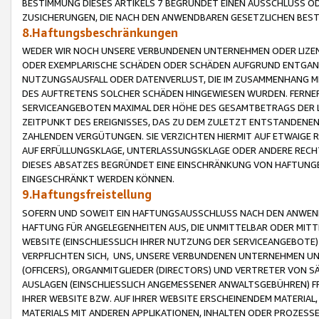
BESTIMMUNG DIESES ARTIKELS 7 BEGRÜNDET EINEN AUSSCHLUSS 
ZUSICHERUNGEN, DIE NACH DEN ANWENDBAREN GESETZLICHEN BE
8.Haftungsbeschränkungen
WEDER WIR NOCH UNSERE VERBUNDENEN UNTERNEHMEN ODER LIZEN
ODER EXEMPLARISCHE SCHÄDEN ODER SCHÄDEN AUFGRUND ENTGANG
NUTZUNGSAUSFALL ODER DATENVERLUST, DIE IM ZUSAMMENHANG MI
DES AUFTRETENS SOLCHER SCHÄDEN HINGEWIESEN WURDEN. FERN
SERVICEANGEBOTEN MAXIMAL DER HÖHE DES GESAMTBETRAGS DER 
ZEITPUNKT DES EREIGNISSES, DAS ZU DEM ZULETZT ENTSTANDENE
ZAHLENDEN VERGÜTUNGEN. SIE VERZICHTEN HIERMIT AUF ETWAIGE 
AUF ERFÜLLUNGSKLAGE, UNTERLASSUNGSKLAGE ODER ANDERE RECHT
DIESES ABSATZES BEGRÜNDET EINE EINSCHRÄNKUNG VON HAFTUNG
EINGESCHRÄNKT WERDEN KÖNNEN.
9.Haftungsfreistellung
SOFERN UND SOWEIT EIN HAFTUNGSAUSSCHLUSS NACH DEN ANWENDB
HAFTUNG FÜR ANGELEGENHEITEN AUS, DIE UNMITTELBAR ODER MITT
WEBSITE (EINSCHLIESSLICH IHRER NUTZUNG DER SERVICEANGEBOTE)
VERPFLICHTEN SICH, UNS, UNSERE VERBUNDENEN UNTERNEHMEN UN
(OFFICERS), ORGANMITGLIEDER (DIRECTORS) UND VERTRETER VON 
AUSLAGEN (EINSCHLIESSLICH ANGEMESSENER ANWALTSGEBÜHREN) FR
IHRER WEBSITE BZW. AUF IHRER WEBSITE ERSCHEINENDEM MATERIAL
MATERIALS MIT ANDEREN APPLIKATIONEN, INHALTEN ODER PROZESSE