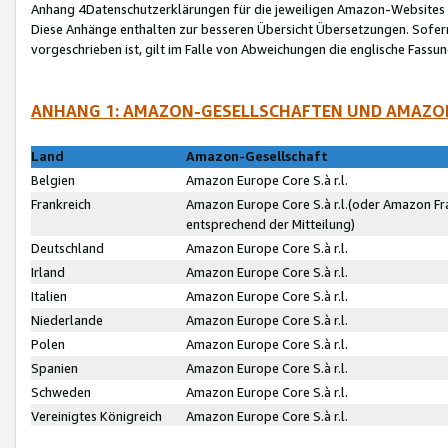
Anhang 4Datenschutzerklärungen für die jeweiligen Amazon-Websites
Diese Anhänge enthalten zur besseren Übersicht Übersetzungen. Sofe
vorgeschrieben ist, gilt im Falle von Abweichungen die englische Fass
ANHANG 1: AMAZON-GESELLSCHAFTEN UND AMAZO
Land
Amazon-Gesellschaft
Belgien
Amazon Europe Core S.à r.l.
Frankreich
Amazon Europe Core S.à r.l.(oder Amazon Fr
entsprechend der Mitteilung)
Deutschland
Amazon Europe Core S.à r.l.
Irland
Amazon Europe Core S.à r.l.
Italien
Amazon Europe Core S.à r.l.
Niederlande
Amazon Europe Core S.à r.l.
Polen
Amazon Europe Core S.à r.l.
Spanien
Amazon Europe Core S.à r.l.
Schweden
Amazon Europe Core S.à r.l.
Vereinigtes Königreich
Amazon Europe Core S.à r.l.