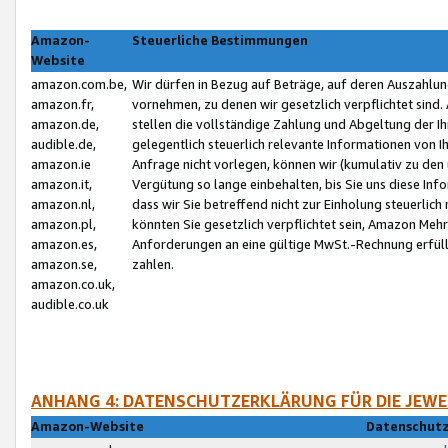
Amazon-
Steuerliche Bestimmungen
Website
amazon.com.be,
Wir dürfen in Bezug auf Beträge, auf deren Auszahlun
amazon.fr,
vornehmen, zu denen wir gesetzlich verpflichtet sind
amazon.de,
stellen die vollständige Zahlung und Abgeltung der 
audible.de,
gelegentlich steuerlich relevante Informationen von I
amazon.ie
Anfrage nicht vorlegen, können wir (kumulativ zu de
amazon.it,
Vergütung so lange einbehalten, bis Sie uns diese Inf
amazon.nl,
dass wir Sie betreffend nicht zur Einholung steuerlich 
amazon.pl,
könnten Sie gesetzlich verpflichtet sein, Amazon Meh
amazon.es,
Anforderungen an eine gültige MwSt.-Rechnung erfüllt
amazon.se,
zahlen.
amazon.co.uk,
audible.co.uk
ANHANG 4: DATENSCHUTZERKLÄRUNG FÜR DIE JEWE
Amazon-Website
Datenschutz