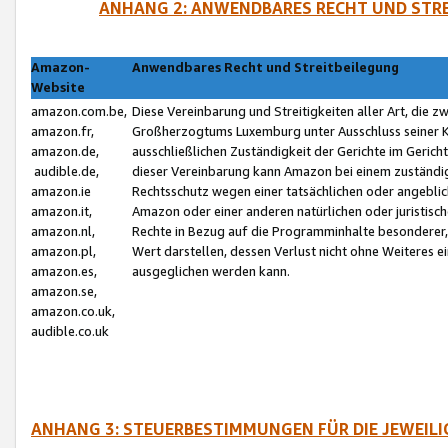
ANHANG 2: ANWENDBARES RECHT UND STRE
Amazon-
Anwendbares Recht und Streitbeilegung
Website
amazon.com.be,
Diese Vereinbarung und Streitigkeiten aller Art, die 
amazon.fr,
Großherzogtums Luxemburg unter Ausschluss seiner Kol
amazon.de,
ausschließlichen Zuständigkeit der Gerichte im Geri
audible.de,
dieser Vereinbarung kann Amazon bei einem zuständig
amazon.ie
Rechtsschutz wegen einer tatsächlichen oder angebli
amazon.it,
Amazon oder einer anderen natürlichen oder juristisc
amazon.nl,
Rechte in Bezug auf die Programminhalte besonderer,
amazon.pl,
Wert darstellen, dessen Verlust nicht ohne Weiteres e
amazon.es,
ausgeglichen werden kann.
amazon.se,
amazon.co.uk,
audible.co.uk
ANHANG 3: STEUERBESTIMMUNGEN FÜR DIE JEWEIL