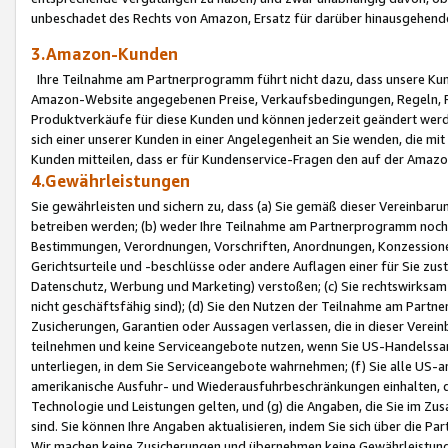
unbeschadet des Rechts von Amazon, Ersatz für darüber hinausgehen
3.Amazon-Kunden
Ihre Teilnahme am Partnerprogramm führt nicht dazu, dass unsere Kun
Amazon-Website angegebenen Preise, Verkaufsbedingungen, Regeln, Ri
Produktverkäufe für diese Kunden und können jederzeit geändert werde
sich einer unserer Kunden in einer Angelegenheit an Sie wenden, die 
Kunden mitteilen, dass er für Kundenservice-Fragen den auf der Ama
4.Gewährleistungen
Sie gewährleisten und sichern zu, dass (a) Sie gemäß dieser Vereinba
betreiben werden; (b) weder Ihre Teilnahme am Partnerprogramm noch d
Bestimmungen, Verordnungen, Vorschriften, Anordnungen, Konzessionen,
Gerichtsurteile und -beschlüsse oder andere Auflagen einer für Sie zu
Datenschutz, Werbung und Marketing) verstoßen; (c) Sie rechtswirksam 
nicht geschäftsfähig sind); (d) Sie den Nutzen der Teilnahme am Partne
Zusicherungen, Garantien oder Aussagen verlassen, die in dieser Verein
teilnehmen und keine Serviceangebote nutzen, wenn Sie US-Handelssa
unterliegen, in dem Sie Serviceangebote wahrnehmen; (f) Sie alle US
amerikanische Ausfuhr- und Wiederausfuhrbeschränkungen einhalten, 
Technologie und Leistungen gelten, und (g) die Angaben, die Sie im 
sind. Sie können Ihre Angaben aktualisieren, indem Sie sich über die 
Wir machen keine Zusicherungen und übernehmen keine Gewährleistun