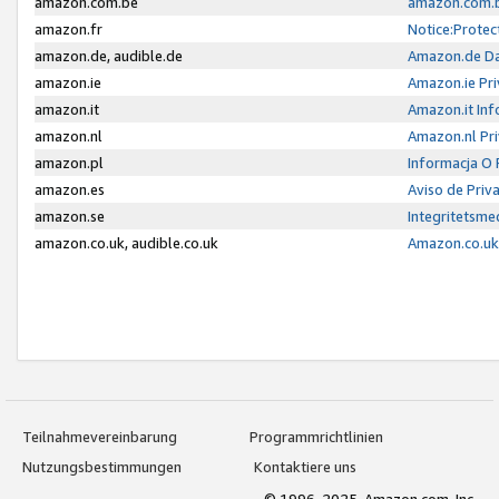
amazon.com.be
amazon.com.b
amazon.fr
Notice:Protec
amazon.de, audible.de
Amazon.de Da
amazon.ie
Amazon.ie Pri
amazon.it
Amazon.it Inf
amazon.nl
Amazon.nl Pri
amazon.pl
Informacja O
amazon.es
Aviso de Priv
amazon.se
Integritetsm
amazon.co.uk, audible.co.uk
Amazon.co.uk 
Teilnahmevereinbarung
Programmrichtlinien
Nutzungsbestimmungen
Kontaktiere uns