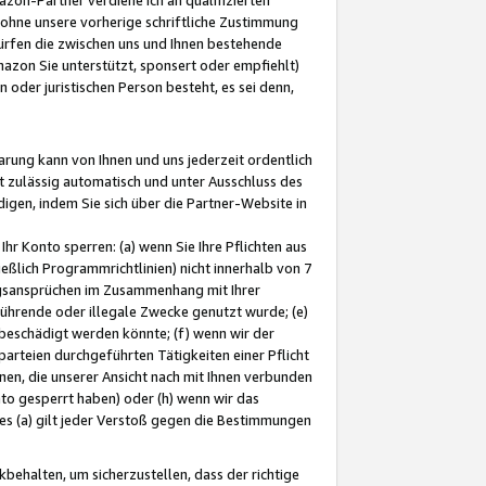
ohne unsere vorherige schriftliche Zustimmung
ürfen die zwischen uns und Ihnen bestehende
mazon Sie unterstützt, sponsert oder empfiehlt)
oder juristischen Person besteht, es sei denn,
arung kann von Ihnen und uns jederzeit ordentlich
t zulässig automatisch und unter Ausschluss des
gen, indem Sie sich über die Partner-Website in
hr Konto sperren: (a) wenn Sie Ihre Pflichten aus
eßlich Programmrichtlinien) nicht innerhalb von 7
ngsansprüchen im Zusammenhang mit Ihrer
ührende oder illegale Zwecke genutzt wurde; (e)
eschädigt werden könnte; (f) wenn wir der
rteien durchgeführten Tätigkeiten einer Pflicht
nen, die unserer Ansicht nach mit Ihnen verbunden
nto gesperrt haben) oder (h) wenn wir das
 (a) gilt jeder Verstoß gegen die Bestimmungen
ehalten, um sicherzustellen, dass der richtige