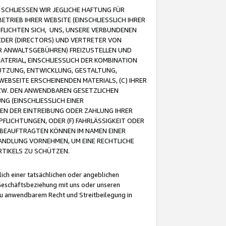
CHLIESSEN WIR JEGLICHE HAFTUNG FÜR
TRIEB IHRER WEBSITE (EINSCHLIESSLICH IHRER
FLICHTEN SICH, UNS, UNSERE VERBUNDENEN
EDER (DIRECTORS) UND VERTRETER VON
R ANWALTSGEBÜHREN) FREIZUSTELLEN UND
ATERIAL, EINSCHLIESSLICH DER KOMBINATION
NUTZUNG, ENTWICKLUNG, GESTALTUNG,
EBSEITE ERSCHEINENDEN MATERIALS, (C) IHRER
ZW. DEN ANWENDBAREN GESETZLICHEN
NG (EINSCHLIESSLICH EINER
BEN DER EINTREIBUNG ODER ZAHLUNG IHRER
LICHTUNGEN, ODER (F) FAHRLÄSSIGKEIT ODER
 BEAUFTRAGTEN KÖNNEN IM NAMEN EINER
HANDLUNG VORNEHMEN, UM EINE RECHTLICHE
TIKELS ZU SCHÜTZEN.
ich einer tatsächlichen oder angeblichen
Geschäftsbeziehung mit uns oder unseren
u anwendbarem Recht und Streitbeilegung in