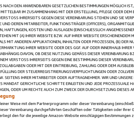
 NACH DEN ANWENDBAREN GESETZLICHEN BESTIMMUNGEN MÖGLICH IST, S
MITTELBAR IM ZUSAMMENHANG MIT DER ERSTELLUNG, PFLEGE ODER DEM BE
ERSTOSS IHRERSEITS GEGEN DIESE VEREINBARUNG STEHEN UND SIE VERP
UND DEREN MITARBEITER, FUNKTIONSTRÄGER (OFFICERS), ORGANMITGLI
N, HAFTUNGEN, KOSTEN UND AUSLAGEN (EINSCHLIESSLICH ANGEMESSENE
HEN MIT (A) IHRER WEBSITE BZW. AUF IHRER WEBSITE ERSCHEINENDEM M
LS MIT ANDEREN APPLIKATIONEN, INHALTEN ODER PROZESSEN, (B) DER 
RMARKTUNG IHRER WEBSITE ODER DES GGF. AUF ODER INNERHALB IHRER W
ABHÄNGIG DAVON, OB DIESE NUTZUNG GEMÄSS DIESER VEREINBARUNG B
EINEM VERSTOSS IHRERSEITS GEGEN EINE BESTIMMUNG DIESER VEREINBARU
D ZOLLABGABEN ODER MIT DER EINTREIBUNG, ZAHLUNG ODER DEM AUSBLEI
FÜLLUNG DER STEUERREGISTRIERUNGSVERPFLICHTUNGEN ODER ZOLLVERPF
W. SEITENS IHRER MITARBEITER ODER AUFTRAGNEHMER. WIR UND UNSERE
ES MANDAT GERICHTLICHE SCHRITTE EINLEITEN UND JEDE PROZESSUALE 
GEN, ODER UM RECHTE AUCH ZUM ZWECK DER DURCHSETZUNG DIESES AR
ilegung
endeiner Weise mit dem Partnerprogramm oder dieser Vereinbarung (einschließl
ieser Vereinbarung durchgeführten Geschäften oder Tätigkeiten oder Ihrer 
iegt den für die jeweilige Amazon-Website einschlägigen Bestimmungen z