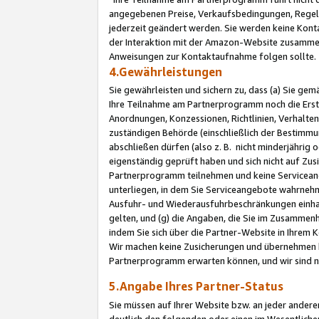
angegebenen Preise, Verkaufsbedingungen, Regeln
jederzeit geändert werden. Sie werden keine Konta
der Interaktion mit der Amazon-Website zusamme
Anweisungen zur Kontaktaufnahme folgen sollte.
4.Gewährleistungen
Sie gewährleisten und sichern zu, dass (a) Sie g
Ihre Teilnahme am Partnerprogramm noch die Erst
Anordnungen, Konzessionen, Richtlinien, Verhalten
zuständigen Behörde (einschließlich der Bestimmu
abschließen dürfen (also z. B. nicht minderjährig
eigenständig geprüft haben und sich nicht auf Zusi
Partnerprogramm teilnehmen und keine Servicean
unterliegen, in dem Sie Serviceangebote wahrneh
Ausfuhr- und Wiederausfuhrbeschränkungen einhal
gelten, und (g) die Angaben, die Sie im Zusammen
indem Sie sich über die Partner-Website in Ihrem
Wir machen keine Zusicherungen und übernehmen 
Partnerprogramm erwarten können, und wir sind n
5.Angabe Ihres Partner-Status
Sie müssen auf Ihrer Website bzw. an jeder ander
deutlich den folgenden oder einen im Wesentlichen