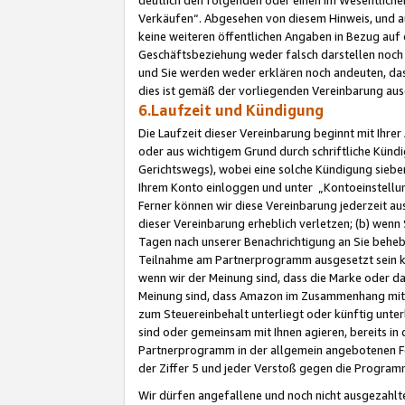
Verkäufen“. Abgesehen von diesem Hinweis, und a
keine weiteren öffentlichen Angaben in Bezug au
Geschäftsbeziehung weder falsch darstellen noch a
und Sie werden weder erklären noch andeuten, dass
dies ist gemäß der vorliegenden Vereinbarung ausd
6.Laufzeit und Kündigung
Die Laufzeit dieser Vereinbarung beginnt mit Ihre
oder aus wichtigem Grund durch schriftliche Kündi
Gerichtswegs), wobei eine solche Kündigung siebe
Ihrem Konto einloggen und unter „Kontoeinstellu
Ferner können wir diese Vereinbarung jederzeit aus
dieser Vereinbarung erheblich verletzen; (b) wenn
Tagen nach unserer Benachrichtigung an Sie behe
Teilnahme am Partnerprogramm ausgesetzt sein kö
wenn wir der Meinung sind, dass die Marke oder 
Meinung sind, dass Amazon im Zusammenhang mit d
zum Steuereinbehalt unterliegt oder künftig unter
sind oder gemeinsam mit Ihnen agieren, bereits in
Partnerprogramm in der allgemein angebotenen Fo
der Ziffer 5 und jeder Verstoß gegen die Programm
Wir dürfen angefallene und noch nicht ausgezahlt