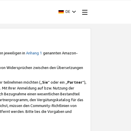
DE
en jeweiligen in
Anhang 1
genannten Amazon-
e von Widersprüchen zwischen den Übersetzungen
er teilnehmen möchten („
Sie
“ oder ein „
Partner
“),
. Mit Ihrer Anmeldung auf bzw. Nutzung der
durch Bezugnahme einen wesentlichen Bestandteil
 Partnerprogramm, den Vergütungskatalog für das
ichst, müssen den Community-Richtlinien von
fernt werden. Bitte lies die Vorgaben und