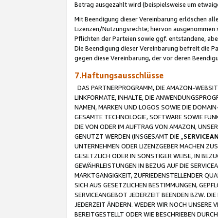
Betrag ausgezahlt wird (beispielsweise um etwai
Mit Beendigung dieser Vereinbarung erlöschen alle
Lizenzen/Nutzungsrechte; hiervon ausgenommen sind
Pflichten der Parteien sowie ggf. entstandene, ab
Die Beendigung dieser Vereinbarung befreit die P
gegen diese Vereinbarung, der vor deren Beendi
7.Haftungsausschlüsse
DAS PARTNERPROGRAMM, DIE AMAZON-WEBSITE,
LINKFORMATE, INHALTE, DIE ANWENDUNGSPRO
NAMEN, MARKEN UND LOGOS SOWIE DIE DOMAIN
GESAMTE TECHNOLOGIE, SOFTWARE SOWIE FUNKT
DIE VON ODER IM AUFTRAG VON AMAZON, UNS
GENUTZT WERDEN (INSGESAMT DIE „
SERVICEA
UNTERNEHMEN ODER LIZENZGEBER MACHEN ZUSI
GESETZLICH ODER IN SONSTIGER WEISE, IN BE
GEWÄHRLEISTUNGEN IN BEZUG AUF DIE SERVICE
MARKTGÄNGIGKEIT, ZUFRIEDENSTELLENDER QUA
SICH AUS GESETZLICHEN BESTIMMUNGEN, GEPFL
SERVICEANGEBOT JEDERZEIT BEENDEN BZW. DIE
JEDERZEIT ÄNDERN. WEDER WIR NOCH UNSERE 
BEREITGESTELLT ODER WIE BESCHRIEBEN DURC