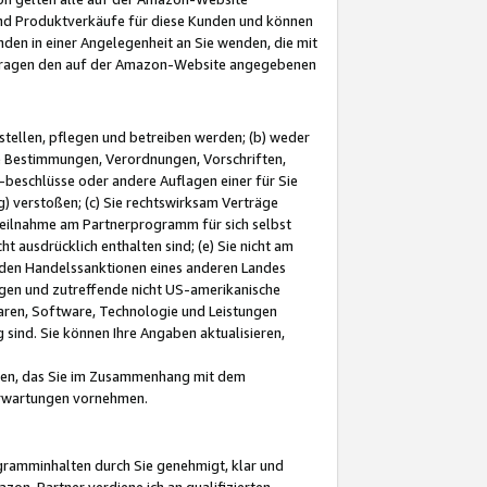
und Produktverkäufe für diese Kunden und können
nden in einer Angelegenheit an Sie wenden, die mit
e-Fragen den auf der Amazon-Website angegebenen
stellen, pflegen und betreiben werden; (b) weder
e Bestimmungen, Verordnungen, Vorschriften,
-beschlüsse oder andere Auflagen einer für Sie
 verstoßen; (c) Sie rechtswirksam Verträge
r Teilnahme am Partnerprogramm für sich selbst
t ausdrücklich enthalten sind; (e) Sie nicht am
den Handelssanktionen eines anderen Landes
gen und zutreffende nicht US-amerikanische
ren, Software, Technologie und Leistungen
sind. Sie können Ihre Angaben aktualisieren,
men, das Sie im Zusammenhang mit dem
 Erwartungen vornehmen.
ogramminhalten durch Sie genehmigt, klar und
zon-Partner verdiene ich an qualifizierten