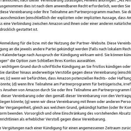
usgenommen dies ist nach dem anwendbaren Recht erforderlich, werden Sie 
f diese Vereinbarung oder Ihre Teilnahme am Partnerprogramm machen. Sie d
usschmücken (einschließlich der expliziten oder impliziten Aussage, dass A
 eine Verbindung zwischen Amazon und Ihnen oder einer anderen natürlichen 
rücklich gestattet ist.
r Anmeldung für die bzw. mit der Nutzung der Partner-Website. Diese Vereinb
gung an die jeweils andere Partei gekündigt werden (falls nach lokalem Rech
n Kalendertage nach Ausspruch der Kündigung wirksam wird. Sie können kündi
ngen“ die Option zum Schließen Ihres Kontos auswählen.
 wichtigem Grund durch schriftliche Kündigung an Sie fristlos kündigen oder I
 Sie darüber hinaus anderweitige Verstöße gegen diese Vereinbarung (einschli
ben; (c) wenn wir befürchten, dass Amazon potenziellen Rechts- oder Haftu
nnte; (d) wenn Ihre Teilnahme am Partnerprogramm für betrügerische, irref
das Ansehen von Amazon durch Sie oder Ihre Teilnahme am Partnerprogramm b
ieser Vereinbarung oder den gemäß dieser Vereinbarung von den Vertragspa
liegen könnte; (g) wenn wir diese Vereinbarung mit Ihnen oder anderen Perso
 der Vergangenheit, gleich aus welchem Grund, gekündigt hatten (oder Ihr Ko
rm beenden. Vorsorglich und ohne Einschränkung des vorstehenden Absatzes
richtlinien als erheblicher Verstoß gegen diese Vereinbarung.
e Vergütungen nach einer Kündigung für einen angemessenen Zeitraum zurückb