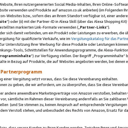
ebsite, Ihren nutzergenerierten Social Media-Inhalten, Ihren Online-Softwar
ebsite verwenden und Produkte auf amazon.co.uk anbieten) (im Folgenden Ihr
-Websites bzw., sofern dies an Ihrem Standort verfügbar ist, einer ander
ite
“) oder (ii) mit der Partner-ID in Alexa Skill (über das Alexa Shopping Ki
estellten markierten Link-Formate verwenden („
Partner-Links
“).
oder sich damit verbinden, um ein Produkt oder Leistungen zu erwerben, di
gütung für qualifizierte Verkäufe, wie im
Vergütungskatalog für das Part
Zur Unterstützung Ihrer Werbung für diese Produkte oder Leistungen können w
linkungs-Tools, Schnittstellen für Anwendungsprogramme, die Alexa-Funktion
Programminhalte
“) zur Verfügung stellen. Der Begriff „Programminhalte“ be
halte in Bezug auf Produkte, die auf Websites angeboten werden, bei denen 
as Partnerprogramm
einer Vergütung setzt voraus, dass Sie diese Vereinbarung einhalten.
ionen zu geben, die wir anfordern, um zu überprüfen, dass Sie diese Vereinba
oder andere anwendbare Marketingverträge von Amazon verstoßen, behalten w
 vor, sämtliche im Rahmen dieser Vereinbarung andernfalls an Sie zahlbare
tellen (und Sie stimmen zu, keinen Anspruch auf entsprechende Vergütungen
 dem Verstoß stehen, und unbeschadet des Rechts von Amazon, Ersatz für 
azu, dass unsere Kunden zu Ihren Kunden werden. Zwischen Ihnen und Amaz