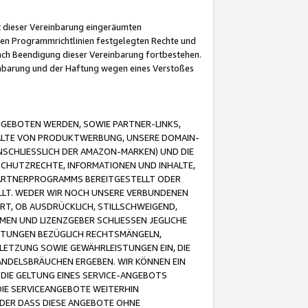
it dieser Vereinbarung eingeräumten
 den Programmrichtlinien festgelegten Rechte und
 nach Beendigung dieser Vereinbarung fortbestehen.
einbarung und der Haftung wegen eines Verstoßes
GEBOTEN WERDEN, SOWIE PARTNER-LINKS,
ALTE VON PRODUKTWERBUNG, UNSERE DOMAIN-
SCHLIESSLICH DER AMAZON-MARKEN) UND DIE
SCHUTZRECHTE, INFORMATIONEN UND INHALTE,
PARTNERPROGRAMMS BEREITGESTELLT ODER
ELLT. WEDER WIR NOCH UNSERE VERBUNDENEN
T, OB AUSDRÜCKLICH, STILLSCHWEIGEND,
MEN UND LIZENZGEBER SCHLIESSEN JEGLICHE
ISTUNGEN BEZÜGLICH RECHTSMÄNGELN,
LETZUNG SOWIE GEWÄHRLEISTUNGEN EIN, DIE
ANDELSBRÄUCHEN ERGEBEN. WIR KÖNNEN EIN
 DIE GELTUNG EINES SERVICE-ANGEBOTS
IE SERVICEANGEBOTE WEITERHIN
ODER DASS DIESE ANGEBOTE OHNE