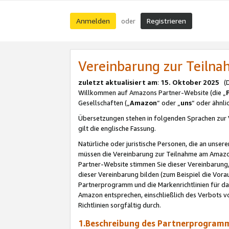
Anmelden
Registrieren
oder
Vereinbarung zur Teil
zuletzt aktualisiert am
:
15. Oktober 2025
(De
Willkommen auf Amazons Partner-Website (die „
Gesellschaften („
Amazon
“ oder „
uns
“ oder ähnl
Übersetzungen stehen in folgenden Sprachen zur 
gilt die englische Fassung.
Natürliche oder juristische Personen, die an uns
müssen die Vereinbarung zur Teilnahme am Amaz
Partner-Website stimmen Sie dieser Vereinbarung,
dieser Vereinbarung bilden (zum Beispiel die Vo
Partnerprogramm und die Markenrichtlinien für da
Amazon entsprechen, einschließlich des Verbots vo
Richtlinien sorgfältig durch.
1.Beschreibung des Partnerprogra