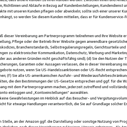
, Richtlinien und Abläufe in Bezug auf Kundenbestellungen, Kundendienst 
kte mit unseren Kunden pflegen oder abwickeln; sollte sich einer unserer Ku
nhängt, so werden Sie diesem Kunden mitteilen, dass er für Kundenservic
emäß dieser Vereinbarung am Partnerprogramm teilnehmen und Ihre Website er
ellung, Pflege oder der Betrieb Ihrer Website gegen anwendbare gesetzlich
skodizes, Branchenstandards, Selbstregulierungsregeln, Gerichtsurteile und 
ngen zu elektronischer Kommunikation, Datenschutz, Werbung und Marketing)
 oder aus anderen Gründen nicht geschäftsfähig sind); (d) Sie den Nutzen de
cherungen, Garantien oder Aussagen verlassen, die in dieser Vereinbarung nich
gebote nutzen, wenn Sie US-Handelssanktionen oder US-Recht entsprechen
men; (f) Sie alle US-amerikanischen Ausfuhr- und Wiederausfuhrbeschränkun
ten, die den Bestimmungen der US-Gesetze entsprechen und ggf. für die Wa
hang mit dem Partnerprogramm machen, jederzeit zutreffend und vollständig 
 Konto einloggen und „Kontoeinstellungen“ auswählen.
keine Gewährleistungen im Hinblick auf das Besucher- und Vergütungsvolu
icht für etwaige Handlungen verantwortlich, die Sie auf Grundlage solcher
en Stelle, an der Amazon ggf. die Darstellung oder sonstige Nutzung von Pr
 ähnlichen, nach dieser Vereinbarung zulässigen, Hinweis anbringen: „Als Ama