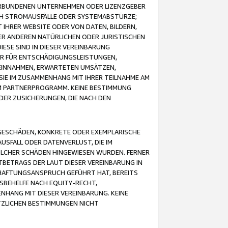
VERBUNDENEN UNTERNEHMEN ODER LIZENZGEBER
ICH STROMAUSFÄLLE ODER SYSTEMABSTÜRZE;
IHRER WEBSITE ODER VON DATEN, BILDERN,
ER ANDEREN NATÜRLICHEN ODER JURISTISCHEN
ESE SIND IN DIESER VEREINBARUNG
R FÜR ENTSCHÄDIGUNGSLEISTUNGEN,
EINNAHMEN, ERWARTETEN UMSÄTZEN,
SIE IM ZUSAMMENHANG MIT IHRER TEILNAHME AM
M PARTNERPROGRAMM. KEINE BESTIMMUNG
DER ZUSICHERUNGEN, DIE NACH DEN
GESCHÄDEN, KONKRETE ODER EXEMPLARISCHE
SFALL ODER DATENVERLUST, DIE IM
OLCHER SCHÄDEN HINGEWIESEN WURDEN. FERNER
BETRAGS DER LAUT DIESER VEREINBARUNG IN
HAFTUNGSANSPRUCH GEFÜHRT HAT, BEREITS
SBEHELFE NACH EQUITY-RECHT,
NHANG MIT DIESER VEREINBARUNG. KEINE
TZLICHEN BESTIMMUNGEN NICHT