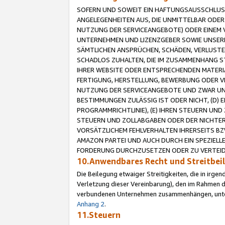
SOFERN UND SOWEIT EIN HAFTUNGSAUSSCHLUSS
ANGELEGENHEITEN AUS, DIE UNMITTELBAR ODER 
NUTZUNG DER SERVICEANGEBOTE) ODER EINEM V
UNTERNEHMEN UND LIZENZGEBER SOWIE UNSERE 
SÄMTLICHEN ANSPRÜCHEN, SCHÄDEN, VERLUSTE
SCHADLOS ZUHALTEN, DIE IM ZUSAMMENHANG STE
IHRER WEBSITE ODER ENTSPRECHENDEN MATERIA
FERTIGUNG, HERSTELLUNG, BEWERBUNG ODER VE
NUTZUNG DER SERVICEANGEBOTE UND ZWAR UN
BESTIMMUNGEN ZULÄSSIG IST ODER NICHT, (D) 
PROGRAMMRICHTLINIE), (E) IHREN STEUERN UN
STEUERN UND ZOLLABGABEN ODER DER NICHTER
VORSÄTZLICHEM FEHLVERHALTEN IHRERSEITS BZ
AMAZON PARTEI UND AUCH DURCH EIN SPEZIELL
FORDERUNG DURCHZUSETZEN ODER ZU VERTEIDI
10.Anwendbares Recht und Streitbe
Die Beilegung etwaiger Streitigkeiten, die in irg
Verletzung dieser Vereinbarung), den im Rahmen d
verbundenen Unternehmen zusammenhängen, unterl
Anhang 2
.
11.Steuern