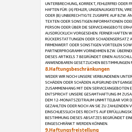
UNTERBRECHUNG, KORREKT, FEHLERFREI ODER 
HAFTEN FÜR: (A) FEHLER, UNGENAUIGKEITEN, 
ODER (B) UNBERECHTIGTE ZUGRIFFE AUF BZW. 
TEXTEN ODER SONSTIGEN INFORMATIONEN ODER 
PERSON ODER ÜBER DIE SERVICEANGEBOTE ERHA
AUSDRÜCKLICH VORGESEHEN. FERNER HAFTEN 
RÜCKERSTATTUNGEN ODER SCHADENSERSATZ AU
FIRMENWERT ODER SONSTIGEN VORTEILEN SOWIE
PARTNERPROGRAMM VORNEHMEN BZW. ÜBERNEHM
DIESES ARTIKELS 7 BEGRÜNDET EINEN AUSSCH
ANWENDBAREN GESETZLICHEN BESTIMMUNGEN 
8.Haftungsbeschränkungen
WEDER WIR NOCH UNSERE VERBUNDENEN UNTERN
SCHÄDEN ODER SCHÄDEN AUFGRUND ENTGANGENE
ZUSAMMENHANG MIT DEN SERVICEANGEBOTEN EN
ENTSPRICHT UNSERE GESAMTHAFTUNG IM ZUSAM
DEM 12-MONATSZEITRAUM UNMITTELBAR VOR DE
GEZAHLTEN ODER NOCH AN SIE ZU ZAHLENDEN V
EINSCHLIESSLICH DES RECHTS AUF ERFÜLLUNGS
BESTIMMUNG DIESES ABSATZES BEGRÜNDET EI
EINGESCHRÄNKT WERDEN KÖNNEN.
9.Haftungsfreistellung