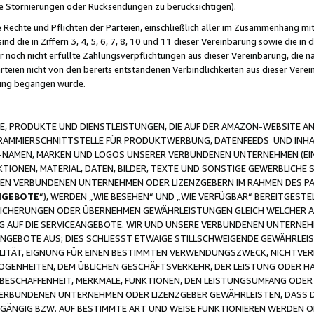
ge Stornierungen oder Rücksendungen zu berücksichtigen).
 Rechte und Pflichten der Parteien, einschließlich aller im Zusammenhang m
 die in Ziffern 3, 4, 5, 6, 7, 8, 10 und 11 dieser Vereinbarung sowie die in
er noch nicht erfüllte Zahlungsverpflichtungen aus dieser Vereinbarung, die
arteien nicht von den bereits entstandenen Verbindlichkeiten aus dieser Ver
gung begangen wurde.
 PRODUKTE UND DIENSTLEISTUNGEN, DIE AUF DER AMAZON-WEBSITE AN
GRAMMIERSCHNITTSTELLE FÜR PRODUKTWERBUNG, DATENFEEDS UND INH
-NAMEN, MARKEN UND LOGOS UNSERER VERBUNDENEN UNTERNEHMEN (EIN
IONEN, MATERIAL, DATEN, BILDER, TEXTE UND SONSTIGE GEWERBLICHE 
EREN VERBUNDENEN UNTERNEHMEN ODER LIZENZGEBERN IM RAHMEN DES 
NGEBOTE
“), WERDEN „WIE BESEHEN“ UND „WIE VERFÜGBAR“ BEREITGEST
CHERUNGEN ODER ÜBERNEHMEN GEWÄHRLEISTUNGEN GLEICH WELCHER AR
ZUG AUF DIE SERVICEANGEBOTE. WIR UND UNSERE VERBUNDENEN UNTERNEH
ANGEBOTE AUS; DIES SCHLIESST ETWAIGE STILLSCHWEIGENDE GEWÄHRLE
LITÄT, EIGNUNG FÜR EINEN BESTIMMTEN VERWENDUNGSZWECK, NICHTVER
OGENHEITEN, DEM ÜBLICHEN GESCHÄFTSVERKEHR, DER LEISTUNG ODER H
 BESCHAFFENHEIT, MERKMALE, FUNKTIONEN, DEN LEISTUNGSUMFANG ODER
VERBUNDENEN UNTERNEHMEN ODER LIZENZGEBER GEWÄHRLEISTEN, DASS D
HGÄNGIG BZW. AUF BESTIMMTE ART UND WEISE FUNKTIONIEREN WERDEN 