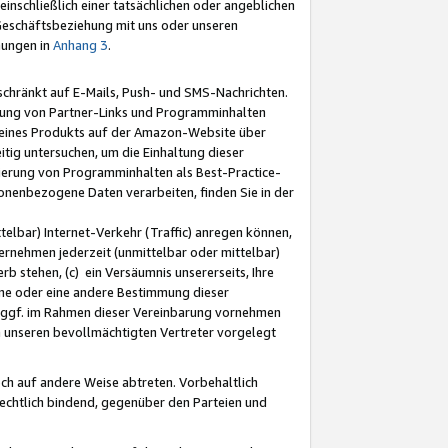
nschließlich einer tatsächlichen oder angeblichen
Geschäftsbeziehung mit uns oder unseren
mungen in
Anhang 3
.
schränkt auf E-Mails, Push- und SMS-Nachrichten.
ellung von Partner-Links und Programminhalten
 eines Produkts auf der Amazon-Website über
tig untersuchen, um die Einhaltung dieser
ntierung von Programminhalten als Best-Practice-
sonenbezogene Daten verarbeiten, finden Sie in der
telbar) Internet-Verkehr (Traffic) anregen können,
rnehmen jederzeit (unmittelbar oder mittelbar)
b stehen, (c) ein Versäumnis unsererseits, Ihre
fene oder eine andere Bestimmung dieser
r ggf. im Rahmen dieser Vereinbarung vornehmen
ch unseren bevollmächtigten Vertreter vorgelegt
ch auf andere Weise abtreten. Vorbehaltlich
rechtlich bindend, gegenüber den Parteien und