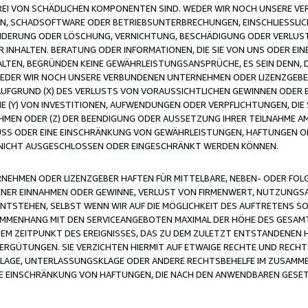
FREI VON SCHÄDLICHEN KOMPONENTEN SIND. WEDER WIR NOCH UNSERE 
VIREN, SCHADSOFTWARE ODER BETRIEBSUNTERBRECHUNGEN, EINSCHLIESSL
ÄNDERUNG ODER LÖSCHUNG, VERNICHTUNG, BESCHÄDIGUNG ODER VERLUST 
INHALTEN. BERATUNG ODER INFORMATIONEN, DIE SIE VON UNS ODER EIN
LTEN, BEGRÜNDEN KEINE GEWÄHRLEISTUNGSANSPRÜCHE, ES SEIN DENN, DI
WEDER WIR NOCH UNSERE VERBUNDENEN UNTERNEHMEN ODER LIZENZGEBE
FGRUND (X) DES VERLUSTS VON VORAUSSICHTLICHEN GEWINNEN ODER 
 (Y) VON INVESTITIONEN, AUFWENDUNGEN ODER VERPFLICHTUNGEN, DIE 
EN ODER (Z) DER BEENDIGUNG ODER AUSSETZUNG IHRER TEILNAHME A
LUSS ODER EINE EINSCHRÄNKUNG VON GEWÄHRLEISTUNGEN, HAFTUNGEN O
NICHT AUSGESCHLOSSEN ODER EINGESCHRÄNKT WERDEN KÖNNEN.
EHMEN ODER LIZENZGEBER HAFTEN FÜR MITTELBARE, NEBEN- ODER FOL
R EINNAHMEN ODER GEWINNE, VERLUST VON FIRMENWERT, NUTZUNGSAU
TSTEHEN, SELBST WENN WIR AUF DIE MÖGLICHKEIT DES AUFTRETENS S
MENHANG MIT DEN SERVICEANGEBOTEN MAXIMAL DER HÖHE DES GESAMT
M ZEITPUNKT DES EREIGNISSES, DAS ZU DEM ZULETZT ENTSTANDENEN 
ERGÜTUNGEN. SIE VERZICHTEN HIERMIT AUF ETWAIGE RECHTE UND RECHT
KLAGE, UNTERLASSUNGSKLAGE ODER ANDERE RECHTSBEHELFE IM ZUSAMME
NE EINSCHRÄNKUNG VON HAFTUNGEN, DIE NACH DEN ANWENDBAREN GESE