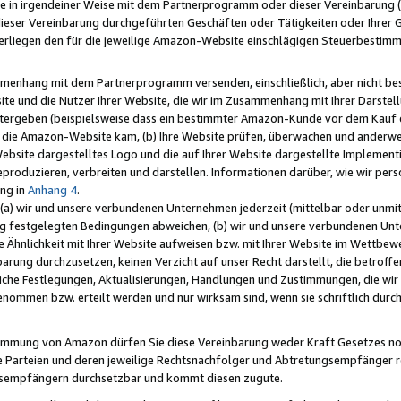
e in irgendeiner Weise mit dem Partnerprogramm oder dieser Vereinbarung (ei
ieser Vereinbarung durchgeführten Geschäften oder Tätigkeiten oder Ihrer 
liegen den für die jeweilige Amazon-Website einschlägigen Steuerbestim
mmenhang mit dem Partnerprogramm versenden, einschließlich, aber nicht be
site und die Nutzer Ihrer Website, die wir im Zusammenhang mit Ihrer Darst
itergeben (beispielsweise dass ein bestimmter Amazon-Kunde vor dem Kauf
uf die Amazon-Website kam, (b) Ihre Website prüfen, überwachen und anderwei
r Website dargestelltes Logo und die auf Ihrer Website dargestellte Impleme
reproduzieren, verbreiten und darstellen. Informationen darüber, wie wir per
ng in
Anhang 4
.
 (a) wir und unsere verbundenen Unternehmen jederzeit (mittelbar oder unmit
ng festgelegten Bedingungen abweichen, (b) wir und unsere verbundenen Unte
 Ähnlichkeit mit Ihrer Website aufweisen bzw. mit Ihrer Website im Wettbewer
barung durchzusetzen, keinen Verzicht auf unser Recht darstellt, die betrof
liche Festlegungen, Aktualisierungen, Handlungen und Zustimmungen, die wi
enommen bzw. erteilt werden und nur wirksam sind, wenn sie schriftlich dur
stimmung von Amazon dürfen Sie diese Vereinbarung weder Kraft Gesetzes no
die Parteien und deren jeweilige Rechtsnachfolger und Abtretungsempfänger 
ngsempfängern durchsetzbar und kommt diesen zugute.