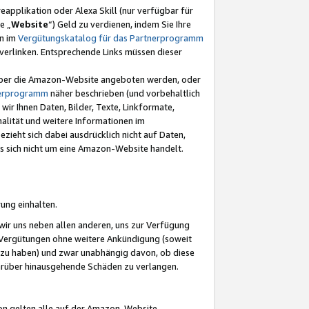
eapplikation oder Alexa Skill (nur verfügbar für
e „
Website
“) Geld zu verdienen, indem Sie Ihre
en im
Vergütungskatalog für das Partnerprogramm
t) verlinken. Entsprechende Links müssen dieser
e über die Amazon-Website angeboten werden, oder
nerprogramm
näher beschrieben (und vorbehaltlich
ir Ihnen Daten, Bilder, Texte, Linkformate,
alität und weitere Informationen im
zieht sich dabei ausdrücklich nicht auf Daten,
es sich nicht um eine Amazon-Website handelt.
rung einhalten.
ir uns neben allen anderen, uns zur Verfügung
n Vergütungen ohne weitere Ankündigung (soweit
 zu haben) und zwar unabhängig davon, ob diese
darüber hinausgehende Schäden zu verlangen.
on gelten alle auf der Amazon-Website